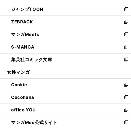
開
ウ
ン
ウ
し
ジャンプTOON
く
で
ド
ィ
い
新
開
ウ
ン
ウ
し
ZEBRACK
く
で
ド
ィ
い
新
開
ウ
ン
ウ
し
マンガMeets
く
で
ド
ィ
い
新
開
ウ
ン
ウ
し
S-MANGA
く
で
ド
ィ
い
新
開
ウ
ン
ウ
し
集英社コミック文庫
く
で
ド
ィ
い
新
開
ウ
ン
ウ
し
女性マンガ
く
で
ド
ィ
い
開
ウ
ン
ウ
Cookie
く
で
ド
ィ
新
開
ウ
ン
し
Cocohana
く
で
ド
い
新
開
ウ
ウ
し
office YOU
く
で
ィ
い
新
開
ン
ウ
し
マンガMee公式サイト
く
ド
ィ
い
新
ウ
ン
ウ
し