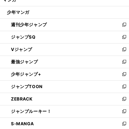
ド
閉
ウ
じ
少年マンガ
で
る
開
週刊少年ジャンプ
く
新
し
ジャンプSQ
い
新
ウ
し
Vジャンプ
ィ
い
新
ン
ウ
し
最強ジャンプ
ド
ィ
い
新
ウ
ン
ウ
し
少年ジャンプ+
で
ド
ィ
い
新
開
ウ
ン
ウ
し
ジャンプTOON
く
で
ド
ィ
い
新
開
ウ
ン
ウ
し
ZEBRACK
く
で
ド
ィ
い
新
開
ウ
ン
ウ
し
ジャンプルーキー！
く
で
ド
ィ
い
新
開
ウ
ン
ウ
し
S-MANGA
く
で
ド
ィ
い
新