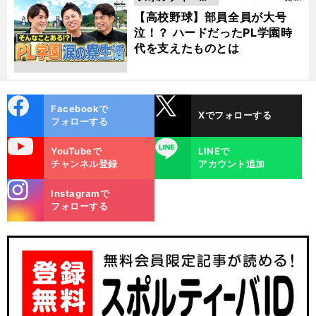
動画
【高校野球】部員全員が大号
泣！？ ハードだったPL学園時
代を支えたものとは
cebo
X
Facebookで
Xでフォローする
ok
フォローする
uTube
LINE
YouTubeで
LINEで
チャンネル登録
アカウント追加
stagra
Instagramで
m
フォローする