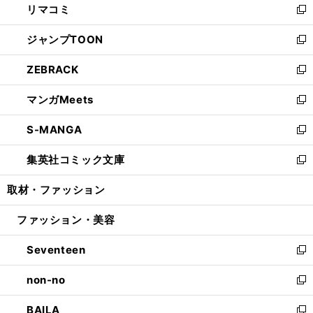
リマコミ
で
ド
ィ
い
新
開
ウ
ン
ウ
し
ジャンプTOON
く
で
ド
ィ
い
新
開
ウ
ン
ウ
し
ZEBRACK
く
で
ド
ィ
い
新
開
ウ
ン
ウ
し
マンガMeets
く
で
ド
ィ
い
新
開
ウ
ン
ウ
し
S-MANGA
く
で
ド
ィ
い
新
開
ウ
ン
ウ
し
集英社コミック文庫
く
で
ド
ィ
い
新
開
ウ
ン
ウ
し
取材・ファッション
く
で
ド
ィ
い
開
ウ
ン
ウ
ファッション・美容
く
で
ド
ィ
開
ウ
ン
Seventeen
く
で
ド
新
開
ウ
し
non-no
く
で
い
新
開
ウ
し
BAILA
く
ィ
い
新