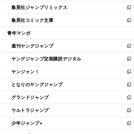
開
ウ
ン
ウ
し
集英社ジャンプリミックス
く
で
ド
ィ
い
新
開
ウ
ン
ウ
し
集英社コミック文庫
く
で
ド
ィ
い
新
開
ウ
ン
ウ
し
青年マンガ
く
で
ド
ィ
い
開
ウ
ン
ウ
週刊ヤングジャンプ
く
で
ド
ィ
新
開
ウ
ン
し
ヤングジャンプ定期購読デジタル
く
で
ド
い
新
開
ウ
ウ
し
ヤンジャン！
く
で
ィ
い
新
開
ン
ウ
し
となりのヤングジャンプ
く
ド
ィ
い
新
ウ
ン
ウ
し
グランドジャンプ
で
ド
ィ
い
新
開
ウ
ン
ウ
し
ウルトラジャンプ
く
で
ド
ィ
い
新
開
ウ
ン
ウ
し
少年ジャンプ+
く
で
ド
ィ
い
新
開
ウ
ン
ウ
し