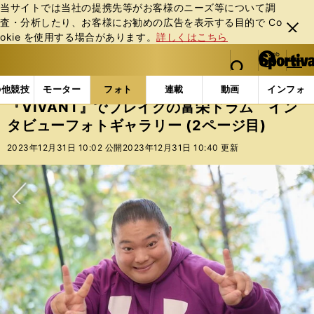
当サイトでは当社の提携先等がお客様のニーズ等について調
査・分析したり、お客様にお勧めの広告を表⽰する⽬的で Co
閉じ
okie を使⽤する場合があります。
詳しくはこちら
る
マイペ
web Sportiva (webスポルティーバ)
検索
メニュ
we
ー
フォトギャラリー
コラムフォト
『VIVANT』で
b
ジ
の他競技
モーター
フォト
連載
動画
インフォ
ス
『VIVANT』でブレイクの富栄ドラム イン
ポ
タビューフォトギャラリー (2ページ目)
ル
テ
2023年12月31日 10:02 公開
2023年12月31日 10:40 更新
ィ
ー
バ
次へ