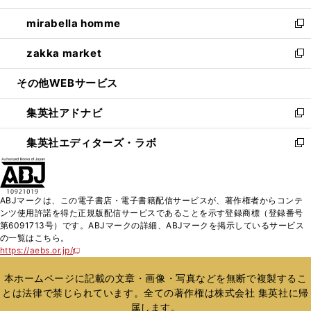
開
ウ
ン
ウ
し
mirabella homme
く
で
ド
ィ
い
新
開
ウ
ン
ウ
し
zakka market
く
で
ド
ィ
い
新
開
ウ
ン
ウ
し
その他WEBサービス
く
で
ド
ィ
い
開
ウ
ン
ウ
集英社アドナビ
く
で
ド
ィ
新
開
ウ
ン
し
集英社エディターズ・ラボ
く
で
ド
い
新
開
ウ
ウ
し
く
で
ィ
い
開
ン
ウ
ABJマークは、この電子書店・電子書籍配信サービスが、著作権者からコンテ
く
ド
ィ
ンツ使用許諾を得た正規版配信サービスであることを示す登録商標（登録番号
ウ
ン
第6091713号）です。ABJマークの詳細、ABJマークを掲示しているサービス
で
ド
の一覧はこちら。
開
ウ
https://aebs.or.jp/
新
く
で
し
い
開
本ホームページに記載の文章・画像・写真などを無断で複製するこ
ウ
く
とは法律で禁じられています。全ての著作権は株式会社 集英社に帰
ィ
属します。
ン