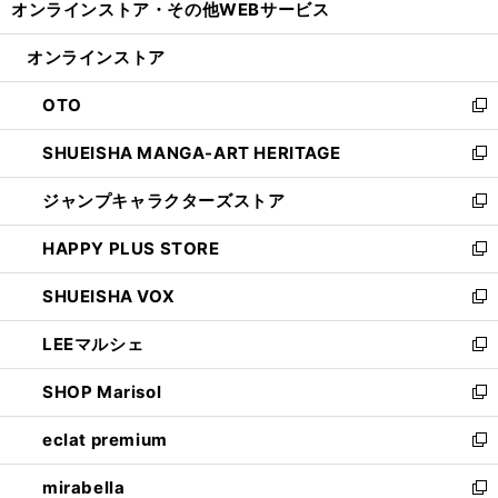
オンラインストア・
その他WEBサービス
く
で
ィ
い
開
ン
ウ
オンラインストア
く
ド
ィ
ウ
ン
OTO
で
ド
新
開
ウ
し
SHUEISHA MANGA-ART HERITAGE
く
で
い
新
開
ウ
し
ジャンプキャラクターズストア
く
ィ
い
新
ン
ウ
し
HAPPY PLUS STORE
ド
ィ
い
新
ウ
ン
ウ
し
SHUEISHA VOX
で
ド
ィ
い
新
開
ウ
ン
ウ
し
LEEマルシェ
く
で
ド
ィ
い
新
開
ウ
ン
ウ
し
SHOP Marisol
く
で
ド
ィ
い
新
開
ウ
ン
ウ
し
eclat premium
く
で
ド
ィ
い
新
開
ウ
ン
ウ
し
mirabella
く
で
ド
ィ
い
新