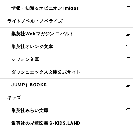
開
ウ
ン
ウ
し
情報・知識＆オピニオン imidas
く
で
ド
ィ
い
新
開
ウ
ン
ウ
し
ライトノベル・ノベライズ
く
で
ド
ィ
い
開
ウ
ン
ウ
集英社Webマガジン コバルト
く
で
ド
ィ
新
開
ウ
ン
し
集英社オレンジ文庫
く
で
ド
い
新
開
ウ
ウ
し
シフォン文庫
く
で
ィ
い
新
開
ン
ウ
し
ダッシュエックス文庫公式サイト
く
ド
ィ
い
新
ウ
ン
ウ
し
JUMP j-BOOKS
で
ド
ィ
い
新
開
ウ
ン
ウ
し
キッズ
く
で
ド
ィ
い
開
ウ
ン
ウ
集英社みらい文庫
く
で
ド
ィ
新
開
ウ
ン
し
集英社の児童図書 S-KIDS.LAND
く
で
ド
い
新
開
ウ
ウ
し