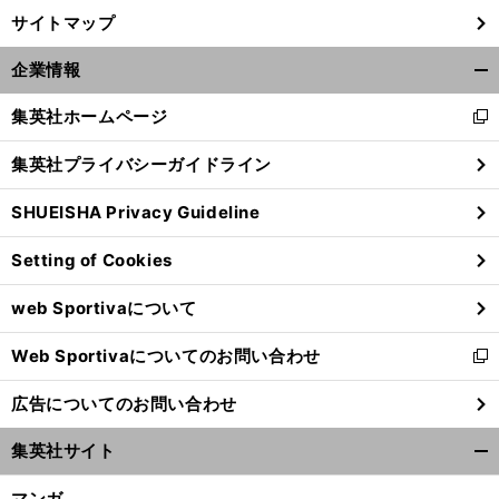
サイトマップ
企業情報
開
く/
集英社ホームページ
新
閉
し
じ
集英社プライバシーガイドライン
い
る
ウ
SHUEISHA Privacy Guideline
ィ
ン
Setting of Cookies
ド
ウ
web Sportivaについて
で
開
Web Sportivaについてのお問い合わせ
く
新
し
広告についてのお問い合わせ
い
ウ
集英社サイト
ィ
開
ン
く/
マンガ