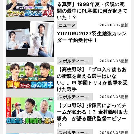
る真実】1998年夏・伝説の死
闘の最中にPL学園に何が起きて
いた！？
ニュース
2026.08.07更新
YUZURU2027羽生結弦カレン
ダー 予約受付中！
スポルティーバ
2026.08.06更新
動画
【高校野球】「プロ入り後もあ
の衝撃を超える選手はいな
い」。PL学園トリオが衝撃を受
けた選手
スポルティーバ
2026.08.06更新
動画
【プロ野球】指揮官によってチ
ームが変わる！？ 金村義明＆大
塚光二が語る歴代監督エピソー
ド
スポルティーバ
2026.08.06更新