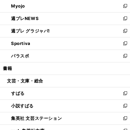
ン
ウ
Myojo
く
で
ド
ィ
新
開
ウ
ン
し
週プレNEWS
く
で
ド
い
新
開
ウ
ウ
し
週プレ グラジャパ!
く
で
ィ
い
新
開
ン
ウ
し
Sportiva
く
ド
ィ
い
新
ウ
ン
ウ
し
パラスポ
で
ド
ィ
い
新
開
ウ
ン
ウ
し
書籍
く
で
ド
ィ
い
開
ウ
ン
ウ
文芸・文庫・総合
く
で
ド
ィ
開
ウ
ン
すばる
く
で
ド
新
開
ウ
し
小説すばる
く
で
い
新
開
ウ
し
集英社 文芸ステーション
く
ィ
い
新
ン
ウ
し