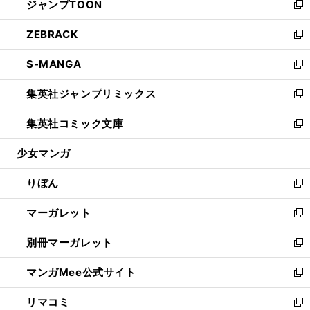
ジャンプTOON
く
で
ド
ィ
い
新
開
ウ
ン
ウ
し
ZEBRACK
く
で
ド
ィ
い
新
開
ウ
ン
ウ
し
S-MANGA
く
で
ド
ィ
い
新
開
ウ
ン
ウ
し
集英社ジャンプリミックス
く
で
ド
ィ
い
新
開
ウ
ン
ウ
し
集英社コミック文庫
く
で
ド
ィ
い
新
開
ウ
ン
ウ
し
少女マンガ
く
で
ド
ィ
い
開
ウ
ン
ウ
りぼん
く
で
ド
ィ
新
開
ウ
ン
し
マーガレット
く
で
ド
い
新
開
ウ
ウ
し
別冊マーガレット
く
で
ィ
い
新
開
ン
ウ
し
マンガMee公式サイト
く
ド
ィ
い
新
ウ
ン
ウ
し
リマコミ
で
ド
ィ
い
新