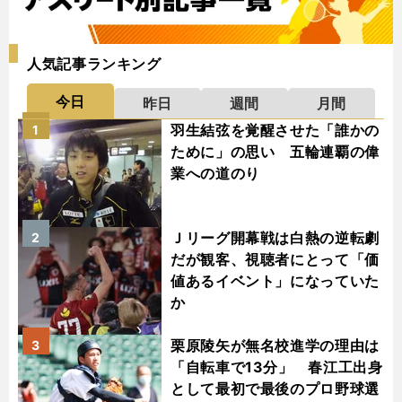
人気記事ランキング
今日
昨日
週間
月間
羽生結弦を覚醒させた「誰かの
1
ために」の思い 五輪連覇の偉
業への道のり
Ｊリーグ開幕戦は白熱の逆転劇
2
だが観客、視聴者にとって「価
値あるイベント」になっていた
か
栗原陵矢が無名校進学の理由は
3
「自転車で13分」 春江工出身
として最初で最後のプロ野球選