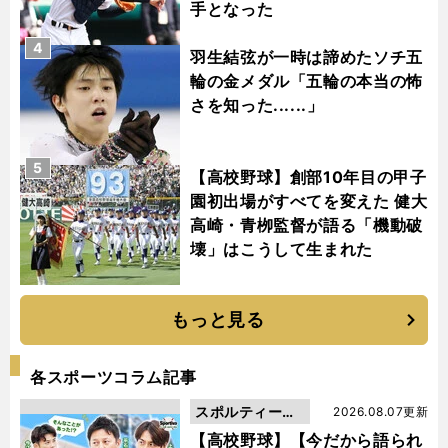
手となった
4
羽生結弦が一時は諦めたソチ五
輪の金メダル「五輪の本当の怖
さを知った......」
5
【高校野球】創部10年目の甲子
園初出場がすべてを変えた 健大
高崎・青栁監督が語る「機動破
壊」はこうして生まれた
もっと見る
各スポーツコラム記事
スポルティーバ
2026.08.07更新
動画
【高校野球】【今だから語られ