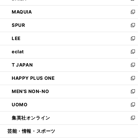
ン
ウ
し
MAQUIA
ド
ィ
い
新
ウ
ン
ウ
し
SPUR
で
ド
ィ
い
新
開
ウ
ン
ウ
し
LEE
く
で
ド
ィ
い
新
開
ウ
ン
ウ
し
eclat
く
で
ド
ィ
い
新
開
ウ
ン
ウ
し
T JAPAN
く
で
ド
ィ
い
新
開
ウ
ン
ウ
し
HAPPY PLUS ONE
く
で
ド
ィ
い
新
開
ウ
ン
ウ
し
MEN'S NON-NO
く
で
ド
ィ
い
新
開
ウ
ン
ウ
し
UOMO
く
で
ド
ィ
い
新
開
ウ
ン
ウ
し
集英社オンライン
く
で
ド
ィ
い
新
開
ウ
ン
ウ
し
芸能・情報・スポーツ
く
で
ド
ィ
い
開
ウ