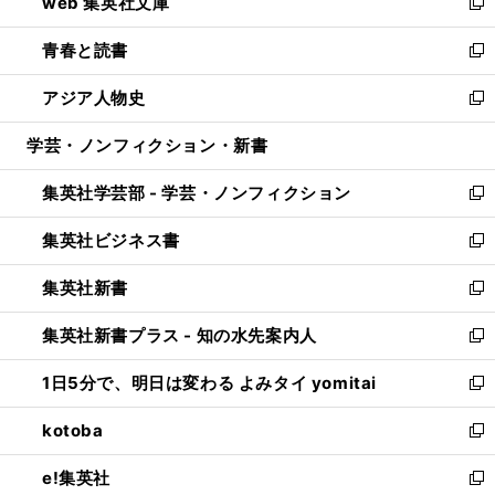
web 集英社文庫
ド
ィ
い
新
ウ
ン
ウ
し
青春と読書
で
ド
ィ
い
新
開
ウ
ン
ウ
し
アジア人物史
く
で
ド
ィ
い
新
開
ウ
ン
ウ
し
学芸・ノンフィクション・新書
く
で
ド
ィ
い
開
ウ
ン
ウ
集英社学芸部 - 学芸・ノンフィクション
く
で
ド
ィ
新
開
ウ
ン
し
集英社ビジネス書
く
で
ド
い
新
開
ウ
ウ
し
集英社新書
く
で
ィ
い
新
開
ン
ウ
し
集英社新書プラス - 知の水先案内人
く
ド
ィ
い
新
ウ
ン
ウ
し
1日5分で、明日は変わる よみタイ yomitai
で
ド
ィ
い
新
開
ウ
ン
ウ
し
kotoba
く
で
ド
ィ
い
新
開
ウ
ン
ウ
し
e!集英社
く
で
ド
ィ
い
新