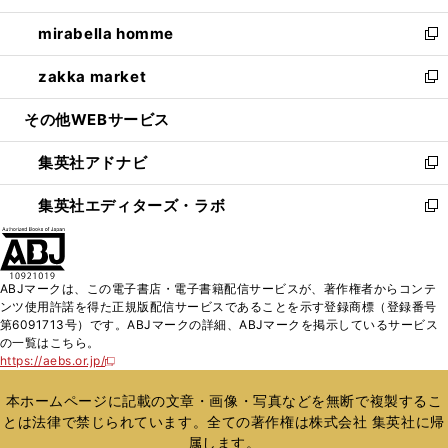
開
ウ
ン
ウ
し
mirabella homme
く
で
ド
ィ
い
新
開
ウ
ン
ウ
し
zakka market
く
で
ド
ィ
い
新
開
ウ
ン
ウ
し
その他WEBサービス
く
で
ド
ィ
い
開
ウ
ン
ウ
集英社アドナビ
く
で
ド
ィ
新
開
ウ
ン
し
集英社エディターズ・ラボ
く
で
ド
い
新
開
ウ
ウ
し
く
で
ィ
い
開
ン
ウ
ABJマークは、この電子書店・電子書籍配信サービスが、著作権者からコンテ
く
ド
ィ
ンツ使用許諾を得た正規版配信サービスであることを示す登録商標（登録番号
ウ
ン
第6091713号）です。ABJマークの詳細、ABJマークを掲示しているサービス
で
ド
の一覧はこちら。
開
ウ
https://aebs.or.jp/
新
く
で
し
い
開
本ホームページに記載の文章・画像・写真などを無断で複製するこ
ウ
く
とは法律で禁じられています。全ての著作権は株式会社 集英社に帰
ィ
属します。
ン