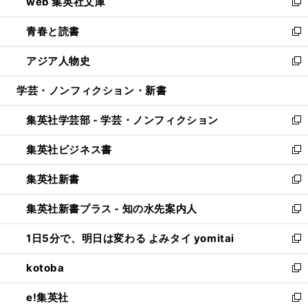
web 集英社文庫
ド
ィ
い
新
ウ
ン
ウ
し
青春と読書
で
ド
ィ
い
新
開
ウ
ン
ウ
し
アジア人物史
く
で
ド
ィ
い
新
開
ウ
ン
ウ
し
学芸・ノンフィクション・新書
く
で
ド
ィ
い
開
ウ
ン
ウ
集英社学芸部 - 学芸・ノンフィクション
く
で
ド
ィ
新
開
ウ
ン
し
集英社ビジネス書
く
で
ド
い
新
開
ウ
ウ
し
集英社新書
く
で
ィ
い
新
開
ン
ウ
し
集英社新書プラス - 知の水先案内人
く
ド
ィ
い
新
ウ
ン
ウ
し
1日5分で、明日は変わる よみタイ yomitai
で
ド
ィ
い
新
開
ウ
ン
ウ
し
kotoba
く
で
ド
ィ
い
新
開
ウ
ン
ウ
し
e!集英社
く
で
ド
ィ
い
新