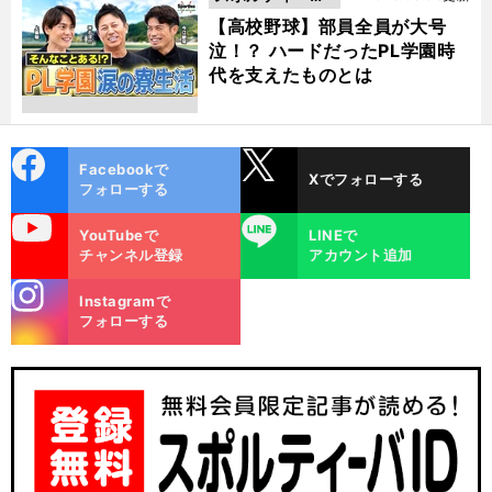
動画
【高校野球】部員全員が大号
泣！？ ハードだったPL学園時
代を支えたものとは
cebo
X
Facebookで
Xでフォローする
ok
フォローする
uTube
LINE
YouTubeで
LINEで
チャンネル登録
アカウント追加
stagra
Instagramで
m
フォローする