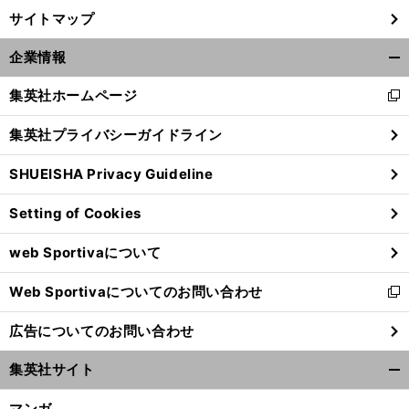
サイトマップ
企業情報
開
く/
集英社ホームページ
新
閉
し
じ
集英社プライバシーガイドライン
い
る
ウ
SHUEISHA Privacy Guideline
ィ
ン
Setting of Cookies
ド
ウ
web Sportivaについて
で
開
Web Sportivaについてのお問い合わせ
く
新
し
広告についてのお問い合わせ
い
ウ
集英社サイト
ィ
開
ン
く/
マンガ