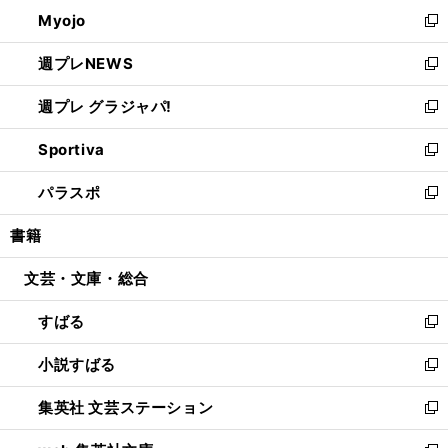
ン
ウ
Myojo
く
で
ド
ィ
新
開
ウ
ン
し
週プレNEWS
く
で
ド
い
新
開
ウ
ウ
し
週プレ グラジャパ!
く
で
ィ
い
新
開
ン
ウ
し
Sportiva
く
ド
ィ
い
新
ウ
ン
ウ
し
パラスポ
で
ド
ィ
い
新
開
ウ
ン
ウ
し
書籍
く
で
ド
ィ
い
開
ウ
ン
ウ
文芸・文庫・総合
く
で
ド
ィ
開
ウ
ン
すばる
く
で
ド
新
開
ウ
し
小説すばる
く
で
い
新
開
ウ
し
集英社 文芸ステーション
く
ィ
い
新
ン
ウ
し