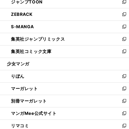
ジャンプTOON
く
で
ド
ィ
い
新
開
ウ
ン
ウ
し
ZEBRACK
く
で
ド
ィ
い
新
開
ウ
ン
ウ
し
S-MANGA
く
で
ド
ィ
い
新
開
ウ
ン
ウ
し
集英社ジャンプリミックス
く
で
ド
ィ
い
新
開
ウ
ン
ウ
し
集英社コミック文庫
く
で
ド
ィ
い
新
開
ウ
ン
ウ
し
少女マンガ
く
で
ド
ィ
い
開
ウ
ン
ウ
りぼん
く
で
ド
ィ
新
開
ウ
ン
し
マーガレット
く
で
ド
い
新
開
ウ
ウ
し
別冊マーガレット
く
で
ィ
い
新
開
ン
ウ
し
マンガMee公式サイト
く
ド
ィ
い
新
ウ
ン
ウ
し
リマコミ
で
ド
ィ
い
新