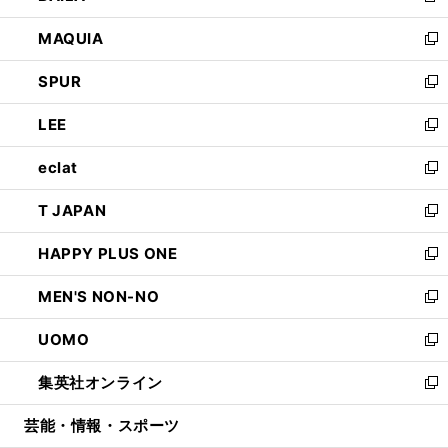
ン
ウ
し
MAQUIA
ド
ィ
い
新
ウ
ン
ウ
し
SPUR
で
ド
ィ
い
新
開
ウ
ン
ウ
し
LEE
く
で
ド
ィ
い
新
開
ウ
ン
ウ
し
eclat
く
で
ド
ィ
い
新
開
ウ
ン
ウ
し
T JAPAN
く
で
ド
ィ
い
新
開
ウ
ン
ウ
し
HAPPY PLUS ONE
く
で
ド
ィ
い
新
開
ウ
ン
ウ
し
MEN'S NON-NO
く
で
ド
ィ
い
新
開
ウ
ン
ウ
し
UOMO
く
で
ド
ィ
い
新
開
ウ
ン
ウ
し
集英社オンライン
く
で
ド
ィ
い
新
開
ウ
ン
ウ
し
芸能・情報・スポーツ
く
で
ド
ィ
い
開
ウ