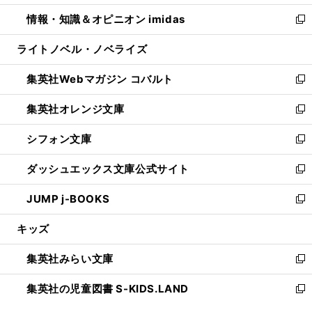
開
ウ
ン
ウ
し
情報・知識＆オピニオン imidas
く
で
ド
ィ
い
新
開
ウ
ン
ウ
し
ライトノベル・ノベライズ
く
で
ド
ィ
い
開
ウ
ン
ウ
集英社Webマガジン コバルト
く
で
ド
ィ
新
開
ウ
ン
し
集英社オレンジ文庫
く
で
ド
い
新
開
ウ
ウ
し
シフォン文庫
く
で
ィ
い
新
開
ン
ウ
し
ダッシュエックス文庫公式サイト
く
ド
ィ
い
新
ウ
ン
ウ
し
JUMP j-BOOKS
で
ド
ィ
い
新
開
ウ
ン
ウ
し
キッズ
く
で
ド
ィ
い
開
ウ
ン
ウ
集英社みらい文庫
く
で
ド
ィ
新
開
ウ
ン
し
集英社の児童図書 S-KIDS.LAND
く
で
ド
い
新
開
ウ
ウ
し