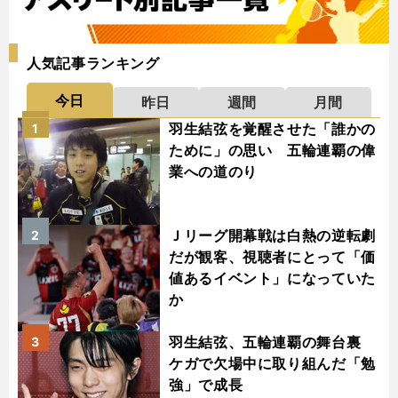
人気記事ランキング
今日
昨日
週間
月間
羽生結弦を覚醒させた「誰かの
1
ために」の思い 五輪連覇の偉
業への道のり
Ｊリーグ開幕戦は白熱の逆転劇
2
だが観客、視聴者にとって「価
値あるイベント」になっていた
か
羽生結弦、五輪連覇の舞台裏
3
ケガで欠場中に取り組んだ「勉
強」で成長