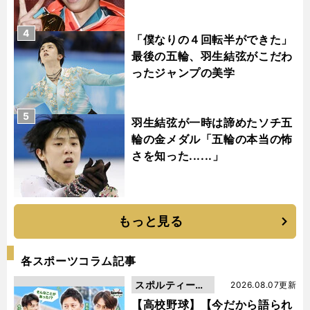
4
「僕なりの４回転半ができた」
最後の五輪、羽生結弦がこだわ
ったジャンプの美学
5
羽生結弦が一時は諦めたソチ五
輪の金メダル「五輪の本当の怖
さを知った......」
もっと見る
各スポーツコラム記事
スポルティーバ
2026.08.07更新
動画
【高校野球】【今だから語られ