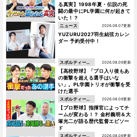
る真実】1998年夏・伝説の死
闘の最中にPL学園に何が起きて
いた！？
ニュース
2026.08.07更新
YUZURU2027羽生結弦カレン
ダー 予約受付中！
スポルティーバ
2026.08.06更新
動画
【高校野球】「プロ入り後もあ
の衝撃を超える選手はいな
い」。PL学園トリオが衝撃を受
けた選手
スポルティーバ
2026.08.06更新
動画
【プロ野球】指揮官によってチ
ームが変わる！？ 金村義明＆大
塚光二が語る歴代監督エピソー
ド
スポルティーバ
2026.08.06更新