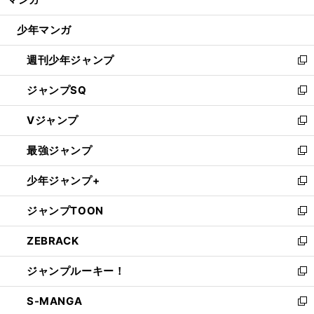
ド
閉
ウ
じ
少年マンガ
で
る
開
週刊少年ジャンプ
く
新
し
ジャンプSQ
い
新
ウ
し
Vジャンプ
ィ
い
新
ン
ウ
し
最強ジャンプ
ド
ィ
い
新
ウ
ン
ウ
し
少年ジャンプ+
で
ド
ィ
い
新
開
ウ
ン
ウ
し
ジャンプTOON
く
で
ド
ィ
い
新
開
ウ
ン
ウ
し
ZEBRACK
く
で
ド
ィ
い
新
開
ウ
ン
ウ
し
ジャンプルーキー！
く
で
ド
ィ
い
新
開
ウ
ン
ウ
し
S-MANGA
く
で
ド
ィ
い
新