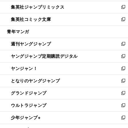
開
ウ
ン
ウ
し
集英社ジャンプリミックス
く
で
ド
ィ
い
新
開
ウ
ン
ウ
し
集英社コミック文庫
く
で
ド
ィ
い
新
開
ウ
ン
ウ
し
青年マンガ
く
で
ド
ィ
い
開
ウ
ン
ウ
週刊ヤングジャンプ
く
で
ド
ィ
新
開
ウ
ン
し
ヤングジャンプ定期購読デジタル
く
で
ド
い
新
開
ウ
ウ
し
ヤンジャン！
く
で
ィ
い
新
開
ン
ウ
し
となりのヤングジャンプ
く
ド
ィ
い
新
ウ
ン
ウ
し
グランドジャンプ
で
ド
ィ
い
新
開
ウ
ン
ウ
し
ウルトラジャンプ
く
で
ド
ィ
い
新
開
ウ
ン
ウ
し
少年ジャンプ+
く
で
ド
ィ
い
新
開
ウ
ン
ウ
し