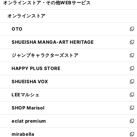
オンラインストア・
その他WEBサービス
く
で
ィ
い
開
ン
ウ
オンラインストア
く
ド
ィ
ウ
ン
OTO
で
ド
新
開
ウ
し
SHUEISHA MANGA-ART HERITAGE
く
で
い
新
開
ウ
し
ジャンプキャラクターズストア
く
ィ
い
新
ン
ウ
し
HAPPY PLUS STORE
ド
ィ
い
新
ウ
ン
ウ
し
SHUEISHA VOX
で
ド
ィ
い
新
開
ウ
ン
ウ
し
LEEマルシェ
く
で
ド
ィ
い
新
開
ウ
ン
ウ
し
SHOP Marisol
く
で
ド
ィ
い
新
開
ウ
ン
ウ
し
eclat premium
く
で
ド
ィ
い
新
開
ウ
ン
ウ
し
mirabella
く
で
ド
ィ
い
新