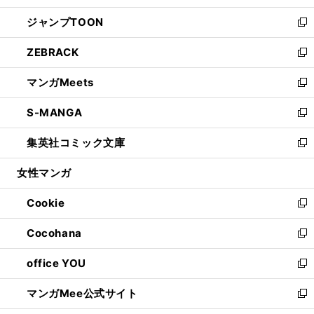
開
ウ
ン
ウ
し
ジャンプTOON
く
で
ド
ィ
い
新
開
ウ
ン
ウ
し
ZEBRACK
く
で
ド
ィ
い
新
開
ウ
ン
ウ
し
マンガMeets
く
で
ド
ィ
い
新
開
ウ
ン
ウ
し
S-MANGA
く
で
ド
ィ
い
新
開
ウ
ン
ウ
し
集英社コミック文庫
く
で
ド
ィ
い
新
開
ウ
ン
ウ
し
女性マンガ
く
で
ド
ィ
い
開
ウ
ン
ウ
Cookie
く
で
ド
ィ
新
開
ウ
ン
し
Cocohana
く
で
ド
い
新
開
ウ
ウ
し
office YOU
く
で
ィ
い
新
開
ン
ウ
し
マンガMee公式サイト
く
ド
ィ
い
新
ウ
ン
ウ
し