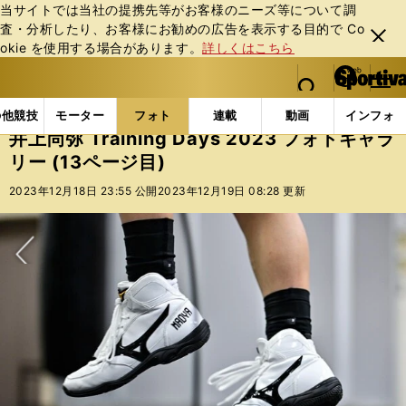
当サイトでは当社の提携先等がお客様のニーズ等について調
査・分析したり、お客様にお勧めの広告を表⽰する⽬的で Co
閉じ
okie を使⽤する場合があります。
詳しくはこちら
る
マイペ
web Sportiva (webスポルティーバ)
検索
メニュ
we
ー
フォトギャラリー
コラムフォト
井上尚弥 Trainin
b
ジ
の他競技
モーター
フォト
連載
動画
インフォ
ス
井上尚弥 Training Days 2023 フォトギャラ
ポ
リー (13ページ目)
ル
テ
2023年12月18日 23:55 公開
2023年12月19日 08:28 更新
ィ
ー
バ
次へ