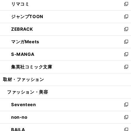
リマコミ
で
ド
ィ
い
新
開
ウ
ン
ウ
し
ジャンプTOON
く
で
ド
ィ
い
新
開
ウ
ン
ウ
し
ZEBRACK
く
で
ド
ィ
い
新
開
ウ
ン
ウ
し
マンガMeets
く
で
ド
ィ
い
新
開
ウ
ン
ウ
し
S-MANGA
く
で
ド
ィ
い
新
開
ウ
ン
ウ
し
集英社コミック文庫
く
で
ド
ィ
い
新
開
ウ
ン
ウ
し
取材・ファッション
く
で
ド
ィ
い
開
ウ
ン
ウ
ファッション・美容
く
で
ド
ィ
開
ウ
ン
Seventeen
く
で
ド
新
開
ウ
し
non-no
く
で
い
新
開
ウ
し
BAILA
く
ィ
い
新