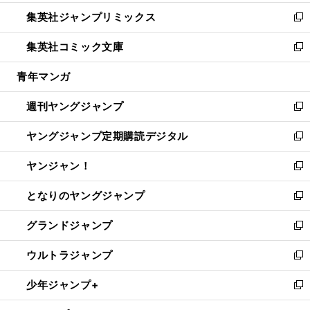
開
ウ
ン
ウ
し
集英社ジャンプリミックス
く
で
ド
ィ
い
新
開
ウ
ン
ウ
し
集英社コミック文庫
く
で
ド
ィ
い
新
開
ウ
ン
ウ
し
青年マンガ
く
で
ド
ィ
い
開
ウ
ン
ウ
週刊ヤングジャンプ
く
で
ド
ィ
新
開
ウ
ン
し
ヤングジャンプ定期購読デジタル
く
で
ド
い
新
開
ウ
ウ
し
ヤンジャン！
く
で
ィ
い
新
開
ン
ウ
し
となりのヤングジャンプ
く
ド
ィ
い
新
ウ
ン
ウ
し
グランドジャンプ
で
ド
ィ
い
新
開
ウ
ン
ウ
し
ウルトラジャンプ
く
で
ド
ィ
い
新
開
ウ
ン
ウ
し
少年ジャンプ+
く
で
ド
ィ
い
新
開
ウ
ン
ウ
し