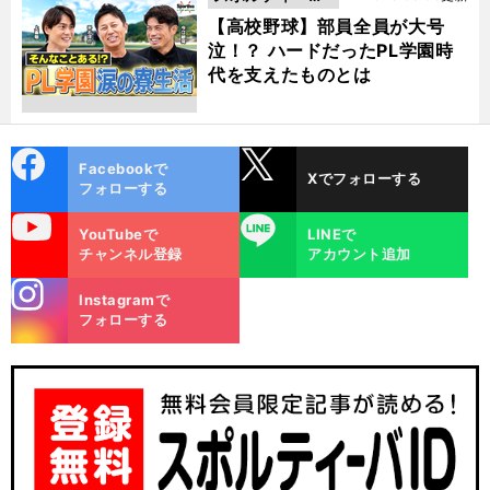
動画
【高校野球】部員全員が大号
泣！？ ハードだったPL学園時
代を支えたものとは
cebo
X
Facebookで
Xでフォローする
ok
フォローする
uTube
LINE
YouTubeで
LINEで
チャンネル登録
アカウント追加
stagra
Instagramで
m
フォローする