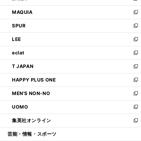
ン
ウ
し
MAQUIA
ド
ィ
い
新
ウ
ン
ウ
し
SPUR
で
ド
ィ
い
新
開
ウ
ン
ウ
し
LEE
く
で
ド
ィ
い
新
開
ウ
ン
ウ
し
eclat
く
で
ド
ィ
い
新
開
ウ
ン
ウ
し
T JAPAN
く
で
ド
ィ
い
新
開
ウ
ン
ウ
し
HAPPY PLUS ONE
く
で
ド
ィ
い
新
開
ウ
ン
ウ
し
MEN'S NON-NO
く
で
ド
ィ
い
新
開
ウ
ン
ウ
し
UOMO
く
で
ド
ィ
い
新
開
ウ
ン
ウ
し
集英社オンライン
く
で
ド
ィ
い
新
開
ウ
ン
ウ
し
芸能・情報・スポーツ
く
で
ド
ィ
い
開
ウ