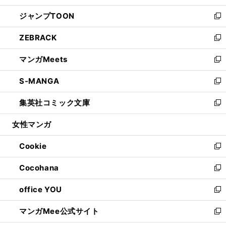
開
ウ
ン
ウ
し
ジャンプTOON
く
で
ド
ィ
い
新
開
ウ
ン
ウ
し
ZEBRACK
く
で
ド
ィ
い
新
開
ウ
ン
ウ
し
マンガMeets
く
で
ド
ィ
い
新
開
ウ
ン
ウ
し
S-MANGA
く
で
ド
ィ
い
新
開
ウ
ン
ウ
し
集英社コミック文庫
く
で
ド
ィ
い
新
開
ウ
ン
ウ
し
女性マンガ
く
で
ド
ィ
い
開
ウ
ン
ウ
Cookie
く
で
ド
ィ
新
開
ウ
ン
し
Cocohana
く
で
ド
い
新
開
ウ
ウ
し
office YOU
く
で
ィ
い
新
開
ン
ウ
し
マンガMee公式サイト
く
ド
ィ
い
新
ウ
ン
ウ
し