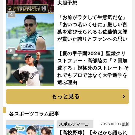
大胆予想
4
「お前がラクして生意気だな」
「あいつ若いくせに」厳しい言
葉を浴びせられるも佐藤慎太郎
が貫いた誇りとファンへの思い
5
【夏の甲子園2026】聖隷クリ
ストファー・高部陸の「２回加
速する」規格外のストレート そ
れでもプロではなく大学進学を
選ぶ理由
もっと見る
各スポーツコラム記事
スポルティーバ
2026.08.07更新
動画
【高校野球】【今だから語られ