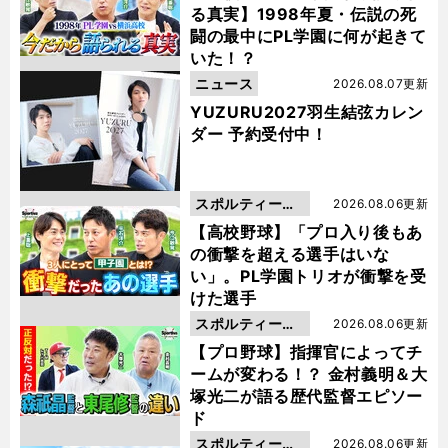
る真実】1998年夏・伝説の死
闘の最中にPL学園に何が起きて
いた！？
ニュース
2026.08.07更新
YUZURU2027羽生結弦カレン
ダー 予約受付中！
スポルティーバ
2026.08.06更新
動画
【高校野球】「プロ入り後もあ
の衝撃を超える選手はいな
い」。PL学園トリオが衝撃を受
けた選手
スポルティーバ
2026.08.06更新
動画
【プロ野球】指揮官によってチ
ームが変わる！？ 金村義明＆大
塚光二が語る歴代監督エピソー
ド
スポルティーバ
2026.08.06更新