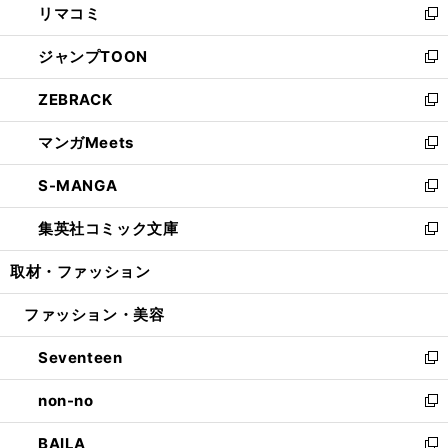
リマコミ
で
ド
ィ
い
新
開
ウ
ン
ウ
し
ジャンプTOON
く
で
ド
ィ
い
新
開
ウ
ン
ウ
し
ZEBRACK
く
で
ド
ィ
い
新
開
ウ
ン
ウ
し
マンガMeets
く
で
ド
ィ
い
新
開
ウ
ン
ウ
し
S-MANGA
く
で
ド
ィ
い
新
開
ウ
ン
ウ
し
集英社コミック文庫
く
で
ド
ィ
い
新
開
ウ
ン
ウ
し
取材・ファッション
く
で
ド
ィ
い
開
ウ
ン
ウ
ファッション・美容
く
で
ド
ィ
開
ウ
ン
Seventeen
く
で
ド
新
開
ウ
し
non-no
く
で
い
新
開
ウ
し
BAILA
く
ィ
い
新