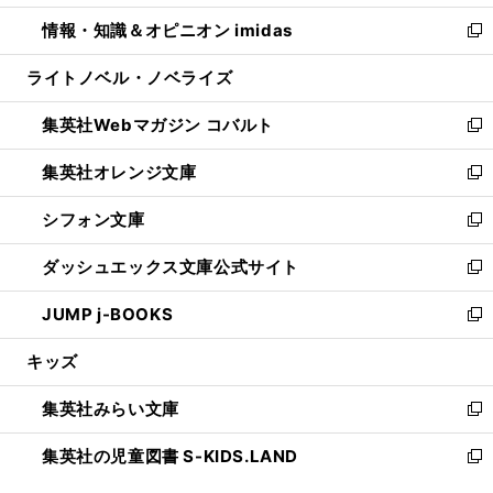
開
ウ
ン
ウ
し
情報・知識＆オピニオン imidas
く
で
ド
ィ
い
新
開
ウ
ン
ウ
し
ライトノベル・ノベライズ
く
で
ド
ィ
い
開
ウ
ン
ウ
集英社Webマガジン コバルト
く
で
ド
ィ
新
開
ウ
ン
し
集英社オレンジ文庫
く
で
ド
い
新
開
ウ
ウ
し
シフォン文庫
く
で
ィ
い
新
開
ン
ウ
し
ダッシュエックス文庫公式サイト
く
ド
ィ
い
新
ウ
ン
ウ
し
JUMP j-BOOKS
で
ド
ィ
い
新
開
ウ
ン
ウ
し
キッズ
く
で
ド
ィ
い
開
ウ
ン
ウ
集英社みらい文庫
く
で
ド
ィ
新
開
ウ
ン
し
集英社の児童図書 S-KIDS.LAND
く
で
ド
い
新
開
ウ
ウ
し