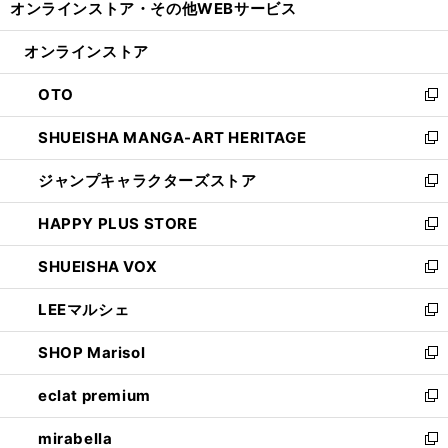
オンラインストア・
その他WEBサービス
く
で
ィ
い
開
ン
ウ
オンラインストア
く
ド
ィ
ウ
ン
OTO
で
ド
新
開
ウ
し
SHUEISHA MANGA-ART HERITAGE
く
で
い
新
開
ウ
し
ジャンプキャラクターズストア
く
ィ
い
新
ン
ウ
し
HAPPY PLUS STORE
ド
ィ
い
新
ウ
ン
ウ
し
SHUEISHA VOX
で
ド
ィ
い
新
開
ウ
ン
ウ
し
LEEマルシェ
く
で
ド
ィ
い
新
開
ウ
ン
ウ
し
SHOP Marisol
く
で
ド
ィ
い
新
開
ウ
ン
ウ
し
eclat premium
く
で
ド
ィ
い
新
開
ウ
ン
ウ
し
mirabella
く
で
ド
ィ
い
新