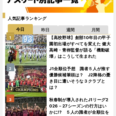
人気記事ランキング
今日
昨日
週間
月間
【高校野球】創部10年目の甲子
1
園初出場がすべてを変えた 健大
高崎・青栁監督が語る「機動破
壊」はこうして生まれた
J1全順位予想 識者５人が推す
2
優勝候補筆頭は？ J2降格の憂
き目に遭いそうな３クラブと
は？
秋春制が導入されたJ1リーグ2
3
026－27シーズンの行方はい
かに!? ５人の識者が全順位を