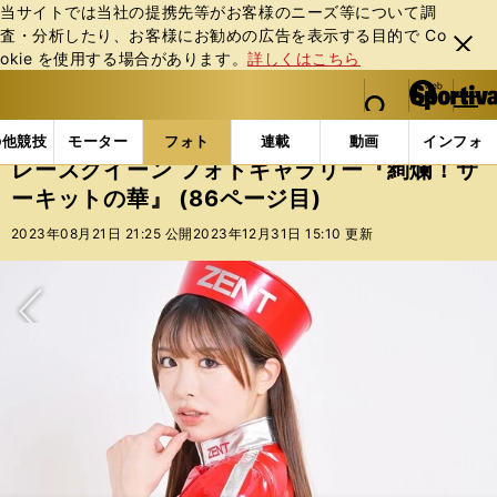
当サイトでは当社の提携先等がお客様のニーズ等について調
査・分析したり、お客様にお勧めの広告を表⽰する⽬的で Co
閉じ
okie を使⽤する場合があります。
詳しくはこちら
る
マイペ
web Sportiva (webスポルティーバ)
検索
メニュ
we
ー
フォトギャラリー
スポーツビーナスギャラリー
レー
b
ジ
の他競技
モーター
フォト
連載
動画
インフォ
ス
レースクイーン フォトギャラリー『絢爛！サ
ポ
ーキットの華』 (86ページ目)
ル
テ
2023年08月21日 21:25 公開
2023年12月31日 15:10 更新
ィ
ー
バ
次へ