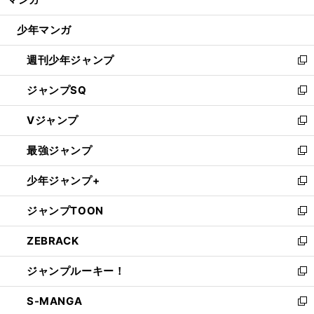
ド
閉
ウ
じ
少年マンガ
で
る
開
週刊少年ジャンプ
く
新
し
ジャンプSQ
い
新
ウ
し
Vジャンプ
ィ
い
新
ン
ウ
し
最強ジャンプ
ド
ィ
い
新
ウ
ン
ウ
し
少年ジャンプ+
で
ド
ィ
い
新
開
ウ
ン
ウ
し
ジャンプTOON
く
で
ド
ィ
い
新
開
ウ
ン
ウ
し
ZEBRACK
く
で
ド
ィ
い
新
開
ウ
ン
ウ
し
ジャンプルーキー！
く
で
ド
ィ
い
新
開
ウ
ン
ウ
し
S-MANGA
く
で
ド
ィ
い
新