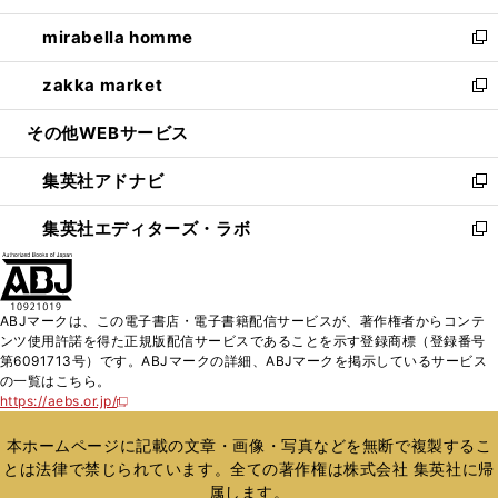
開
ウ
ン
ウ
し
mirabella homme
く
で
ド
ィ
い
新
開
ウ
ン
ウ
し
zakka market
く
で
ド
ィ
い
新
開
ウ
ン
ウ
し
その他WEBサービス
く
で
ド
ィ
い
開
ウ
ン
ウ
集英社アドナビ
く
で
ド
ィ
新
開
ウ
ン
し
集英社エディターズ・ラボ
く
で
ド
い
新
開
ウ
ウ
し
く
で
ィ
い
開
ン
ウ
ABJマークは、この電子書店・電子書籍配信サービスが、著作権者からコンテ
く
ド
ィ
ンツ使用許諾を得た正規版配信サービスであることを示す登録商標（登録番号
ウ
ン
第6091713号）です。ABJマークの詳細、ABJマークを掲示しているサービス
で
ド
の一覧はこちら。
開
ウ
https://aebs.or.jp/
新
く
で
し
い
開
本ホームページに記載の文章・画像・写真などを無断で複製するこ
ウ
く
とは法律で禁じられています。全ての著作権は株式会社 集英社に帰
ィ
属します。
ン