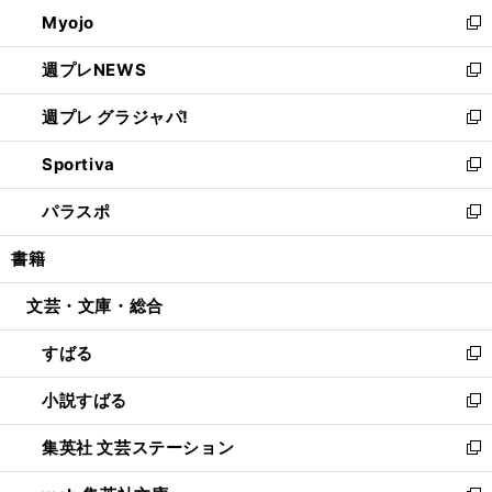
ン
ウ
Myojo
く
で
ド
ィ
新
開
ウ
ン
し
週プレNEWS
く
で
ド
い
新
開
ウ
ウ
し
週プレ グラジャパ!
く
で
ィ
い
新
開
ン
ウ
し
Sportiva
く
ド
ィ
い
新
ウ
ン
ウ
し
パラスポ
で
ド
ィ
い
新
開
ウ
ン
ウ
し
書籍
く
で
ド
ィ
い
開
ウ
ン
ウ
文芸・文庫・総合
く
で
ド
ィ
開
ウ
ン
すばる
く
で
ド
新
開
ウ
し
小説すばる
く
で
い
新
開
ウ
し
集英社 文芸ステーション
く
ィ
い
新
ン
ウ
し