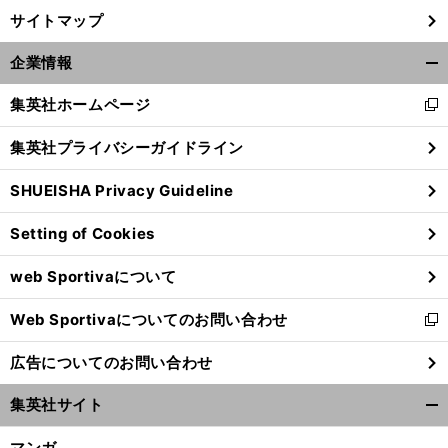
サイトマップ
企業情報
開
く/
集英社ホームページ
新
閉
し
じ
集英社プライバシーガイドライン
い
る
ウ
SHUEISHA Privacy Guideline
ィ
ン
Setting of Cookies
ド
ウ
web Sportivaについて
で
開
Web Sportivaについてのお問い合わせ
く
新
し
広告についてのお問い合わせ
い
ウ
集英社サイト
ィ
開
ン
く/
マンガ