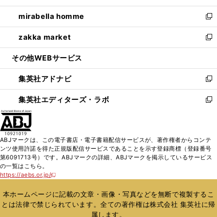
開
ウ
ン
ウ
し
mirabella homme
く
で
ド
ィ
い
新
開
ウ
ン
ウ
し
zakka market
く
で
ド
ィ
い
新
開
ウ
ン
ウ
し
その他WEBサービス
く
で
ド
ィ
い
開
ウ
ン
ウ
集英社アドナビ
く
で
ド
ィ
新
開
ウ
ン
し
集英社エディターズ・ラボ
く
で
ド
い
新
開
ウ
ウ
し
く
で
ィ
い
開
ン
ウ
ABJマークは、この電子書店・電子書籍配信サービスが、著作権者からコンテ
く
ド
ィ
ンツ使用許諾を得た正規版配信サービスであることを示す登録商標（登録番号
ウ
ン
第6091713号）です。ABJマークの詳細、ABJマークを掲示しているサービス
で
ド
の一覧はこちら。
開
ウ
https://aebs.or.jp/
新
く
で
し
い
開
本ホームページに記載の文章・画像・写真などを無断で複製するこ
ウ
く
とは法律で禁じられています。全ての著作権は株式会社 集英社に帰
ィ
属します。
ン