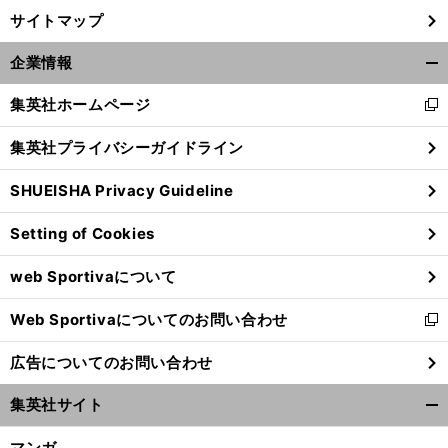
サイトマップ
企業情報
開
く/
集英社ホームページ
新
閉
し
じ
集英社プライバシーガイドライン
い
る
ウ
SHUEISHA Privacy Guideline
ィ
ン
Setting of Cookies
ド
ウ
web Sportivaについて
で
開
Web Sportivaについてのお問い合わせ
く
新
し
広告についてのお問い合わせ
い
ウ
集英社サイト
ィ
開
ン
く/
マンガ