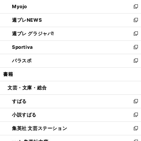
ン
ウ
Myojo
く
で
ド
ィ
新
開
ウ
ン
し
週プレNEWS
く
で
ド
い
新
開
ウ
ウ
し
週プレ グラジャパ!
く
で
ィ
い
新
開
ン
ウ
し
Sportiva
く
ド
ィ
い
新
ウ
ン
ウ
し
パラスポ
で
ド
ィ
い
新
開
ウ
ン
ウ
し
書籍
く
で
ド
ィ
い
開
ウ
ン
ウ
文芸・文庫・総合
く
で
ド
ィ
開
ウ
ン
すばる
く
で
ド
新
開
ウ
し
小説すばる
く
で
い
新
開
ウ
し
集英社 文芸ステーション
く
ィ
い
新
ン
ウ
し