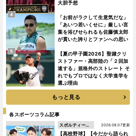
大胆予想
4
「お前がラクして生意気だな」
「あいつ若いくせに」厳しい言
葉を浴びせられるも佐藤慎太郎
が貫いた誇りとファンへの思い
5
【夏の甲子園2026】聖隷クリ
ストファー・高部陸の「２回加
速する」規格外のストレート そ
れでもプロではなく大学進学を
選ぶ理由
もっと見る
各スポーツコラム記事
スポルティーバ
2026.08.07更新
動画
【高校野球】【今だから語られ