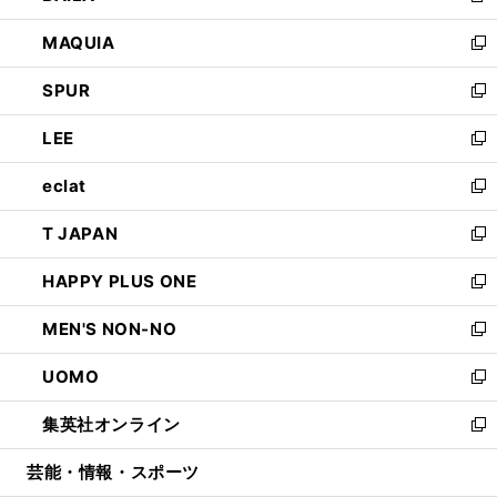
ン
ウ
し
MAQUIA
ド
ィ
い
新
ウ
ン
ウ
し
SPUR
で
ド
ィ
い
新
開
ウ
ン
ウ
し
LEE
く
で
ド
ィ
い
新
開
ウ
ン
ウ
し
eclat
く
で
ド
ィ
い
新
開
ウ
ン
ウ
し
T JAPAN
く
で
ド
ィ
い
新
開
ウ
ン
ウ
し
HAPPY PLUS ONE
く
で
ド
ィ
い
新
開
ウ
ン
ウ
し
MEN'S NON-NO
く
で
ド
ィ
い
新
開
ウ
ン
ウ
し
UOMO
く
で
ド
ィ
い
新
開
ウ
ン
ウ
し
集英社オンライン
く
で
ド
ィ
い
新
開
ウ
ン
ウ
し
芸能・情報・スポーツ
く
で
ド
ィ
い
開
ウ