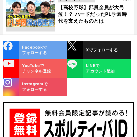
動画
【高校野球】部員全員が大号
泣！？ ハードだったPL学園時
代を支えたものとは
cebo
X
Facebookで
Xでフォローする
ok
フォローする
uTube
LINE
YouTubeで
LINEで
チャンネル登録
アカウント追加
stagra
Instagramで
m
フォローする