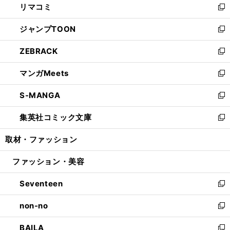
リマコミ
で
ド
ィ
い
新
開
ウ
ン
ウ
し
ジャンプTOON
く
で
ド
ィ
い
新
開
ウ
ン
ウ
し
ZEBRACK
く
で
ド
ィ
い
新
開
ウ
ン
ウ
し
マンガMeets
く
で
ド
ィ
い
新
開
ウ
ン
ウ
し
S-MANGA
く
で
ド
ィ
い
新
開
ウ
ン
ウ
し
集英社コミック文庫
く
で
ド
ィ
い
新
開
ウ
ン
ウ
し
取材・ファッション
く
で
ド
ィ
い
開
ウ
ン
ウ
ファッション・美容
く
で
ド
ィ
開
ウ
ン
Seventeen
く
で
ド
新
開
ウ
し
non-no
く
で
い
新
開
ウ
し
BAILA
く
ィ
い
新