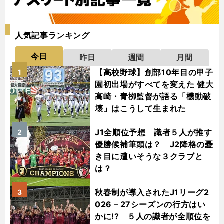
人気記事ランキング
今日
昨日
週間
月間
【高校野球】創部10年目の甲子
1
園初出場がすべてを変えた 健大
高崎・青栁監督が語る「機動破
壊」はこうして生まれた
J1全順位予想 識者５人が推す
2
優勝候補筆頭は？ J2降格の憂
き目に遭いそうな３クラブと
は？
秋春制が導入されたJ1リーグ2
3
026－27シーズンの行方はい
かに!? ５人の識者が全順位を