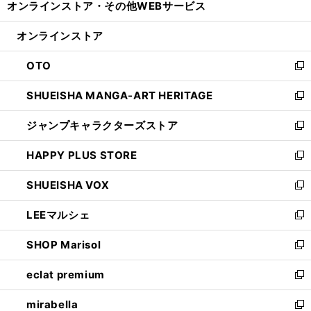
オンラインストア・
その他WEBサービス
く
で
ィ
い
開
ン
ウ
オンラインストア
く
ド
ィ
ウ
ン
OTO
で
ド
新
開
ウ
し
SHUEISHA MANGA-ART HERITAGE
く
で
い
新
開
ウ
し
ジャンプキャラクターズストア
く
ィ
い
新
ン
ウ
し
HAPPY PLUS STORE
ド
ィ
い
新
ウ
ン
ウ
し
SHUEISHA VOX
で
ド
ィ
い
新
開
ウ
ン
ウ
し
LEEマルシェ
く
で
ド
ィ
い
新
開
ウ
ン
ウ
し
SHOP Marisol
く
で
ド
ィ
い
新
開
ウ
ン
ウ
し
eclat premium
く
で
ド
ィ
い
新
開
ウ
ン
ウ
し
mirabella
く
で
ド
ィ
い
新