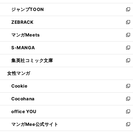
開
ウ
ン
ウ
し
ジャンプTOON
く
で
ド
ィ
い
新
開
ウ
ン
ウ
し
ZEBRACK
く
で
ド
ィ
い
新
開
ウ
ン
ウ
し
マンガMeets
く
で
ド
ィ
い
新
開
ウ
ン
ウ
し
S-MANGA
く
で
ド
ィ
い
新
開
ウ
ン
ウ
し
集英社コミック文庫
く
で
ド
ィ
い
新
開
ウ
ン
ウ
し
女性マンガ
く
で
ド
ィ
い
開
ウ
ン
ウ
Cookie
く
で
ド
ィ
新
開
ウ
ン
し
Cocohana
く
で
ド
い
新
開
ウ
ウ
し
office YOU
く
で
ィ
い
新
開
ン
ウ
し
マンガMee公式サイト
く
ド
ィ
い
新
ウ
ン
ウ
し