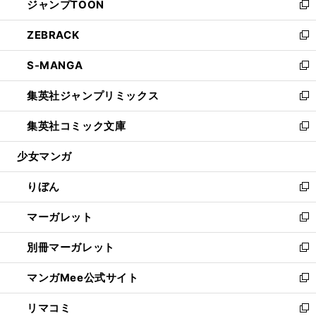
ジャンプTOON
く
で
ド
ィ
い
新
開
ウ
ン
ウ
し
ZEBRACK
く
で
ド
ィ
い
新
開
ウ
ン
ウ
し
S-MANGA
く
で
ド
ィ
い
新
開
ウ
ン
ウ
し
集英社ジャンプリミックス
く
で
ド
ィ
い
新
開
ウ
ン
ウ
し
集英社コミック文庫
く
で
ド
ィ
い
新
開
ウ
ン
ウ
し
少女マンガ
く
で
ド
ィ
い
開
ウ
ン
ウ
りぼん
く
で
ド
ィ
新
開
ウ
ン
し
マーガレット
く
で
ド
い
新
開
ウ
ウ
し
別冊マーガレット
く
で
ィ
い
新
開
ン
ウ
し
マンガMee公式サイト
く
ド
ィ
い
新
ウ
ン
ウ
し
リマコミ
で
ド
ィ
い
新