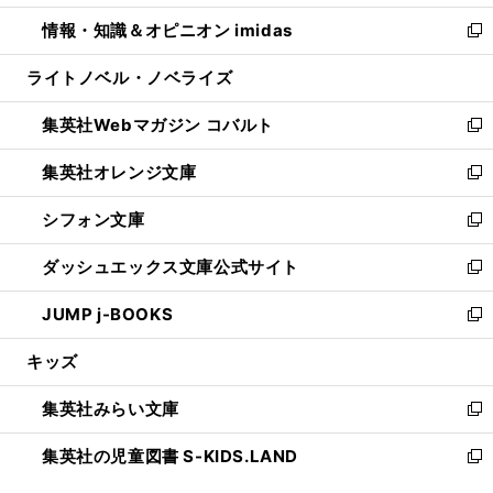
開
ウ
ン
ウ
し
情報・知識＆オピニオン imidas
く
で
ド
ィ
い
新
開
ウ
ン
ウ
し
ライトノベル・ノベライズ
く
で
ド
ィ
い
開
ウ
ン
ウ
集英社Webマガジン コバルト
く
で
ド
ィ
新
開
ウ
ン
し
集英社オレンジ文庫
く
で
ド
い
新
開
ウ
ウ
し
シフォン文庫
く
で
ィ
い
新
開
ン
ウ
し
ダッシュエックス文庫公式サイト
く
ド
ィ
い
新
ウ
ン
ウ
し
JUMP j-BOOKS
で
ド
ィ
い
新
開
ウ
ン
ウ
し
キッズ
く
で
ド
ィ
い
開
ウ
ン
ウ
集英社みらい文庫
く
で
ド
ィ
新
開
ウ
ン
し
集英社の児童図書 S-KIDS.LAND
く
で
ド
い
新
開
ウ
ウ
し