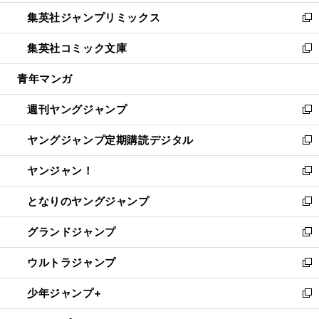
開
ウ
ン
ウ
し
集英社ジャンプリミックス
く
で
ド
ィ
い
新
開
ウ
ン
ウ
し
集英社コミック文庫
く
で
ド
ィ
い
新
開
ウ
ン
ウ
し
青年マンガ
く
で
ド
ィ
い
開
ウ
ン
ウ
週刊ヤングジャンプ
く
で
ド
ィ
新
開
ウ
ン
し
ヤングジャンプ定期購読デジタル
く
で
ド
い
新
開
ウ
ウ
し
ヤンジャン！
く
で
ィ
い
新
開
ン
ウ
し
となりのヤングジャンプ
く
ド
ィ
い
新
ウ
ン
ウ
し
グランドジャンプ
で
ド
ィ
い
新
開
ウ
ン
ウ
し
ウルトラジャンプ
く
で
ド
ィ
い
新
開
ウ
ン
ウ
し
少年ジャンプ+
く
で
ド
ィ
い
新
開
ウ
ン
ウ
し