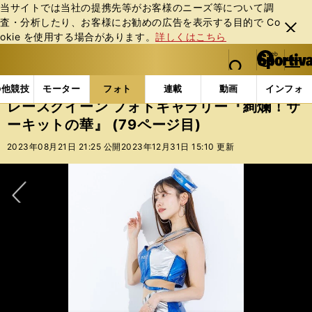
当サイトでは当社の提携先等がお客様のニーズ等について調
査・分析したり、お客様にお勧めの広告を表⽰する⽬的で Co
閉じ
okie を使⽤する場合があります。
詳しくはこちら
る
マイペ
web Sportiva (webスポルティーバ)
検索
メニュ
we
ー
フォトギャラリー
スポーツビーナスギャラリー
レー
b
ジ
の他競技
モーター
フォト
連載
動画
インフォ
ス
レースクイーン フォトギャラリー『絢爛！サ
ポ
ーキットの華』 (79ページ目)
ル
テ
2023年08月21日 21:25 公開
2023年12月31日 15:10 更新
ィ
ー
バ
次へ