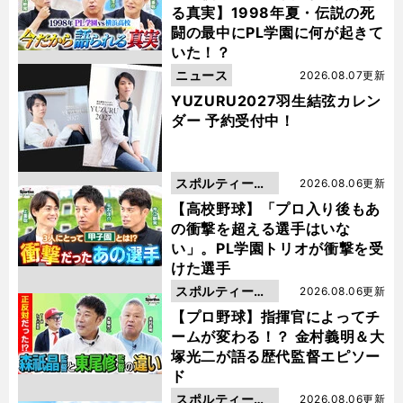
る真実】1998年夏・伝説の死
闘の最中にPL学園に何が起きて
いた！？
ニュース
2026.08.07更新
YUZURU2027羽生結弦カレン
ダー 予約受付中！
スポルティーバ
2026.08.06更新
動画
【高校野球】「プロ入り後もあ
の衝撃を超える選手はいな
い」。PL学園トリオが衝撃を受
けた選手
スポルティーバ
2026.08.06更新
動画
【プロ野球】指揮官によってチ
ームが変わる！？ 金村義明＆大
塚光二が語る歴代監督エピソー
ド
スポルティーバ
2026.08.06更新