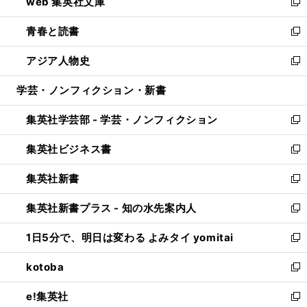
web 集英社文庫
ド
ィ
い
新
ウ
ン
ウ
し
青春と読書
で
ド
ィ
い
新
開
ウ
ン
ウ
し
アジア人物史
く
で
ド
ィ
い
新
開
ウ
ン
ウ
し
学芸・ノンフィクション・新書
く
で
ド
ィ
い
開
ウ
ン
ウ
集英社学芸部 - 学芸・ノンフィクション
く
で
ド
ィ
新
開
ウ
ン
し
集英社ビジネス書
く
で
ド
い
新
開
ウ
ウ
し
集英社新書
く
で
ィ
い
新
開
ン
ウ
し
集英社新書プラス - 知の水先案内人
く
ド
ィ
い
新
ウ
ン
ウ
し
1日5分で、明日は変わる よみタイ yomitai
で
ド
ィ
い
新
開
ウ
ン
ウ
し
kotoba
く
で
ド
ィ
い
新
開
ウ
ン
ウ
し
e!集英社
く
で
ド
ィ
い
新