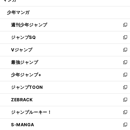
ド
閉
ウ
じ
少年マンガ
で
る
開
週刊少年ジャンプ
く
新
し
ジャンプSQ
い
新
ウ
し
Vジャンプ
ィ
い
新
ン
ウ
し
最強ジャンプ
ド
ィ
い
新
ウ
ン
ウ
し
少年ジャンプ+
で
ド
ィ
い
新
開
ウ
ン
ウ
し
ジャンプTOON
く
で
ド
ィ
い
新
開
ウ
ン
ウ
し
ZEBRACK
く
で
ド
ィ
い
新
開
ウ
ン
ウ
し
ジャンプルーキー！
く
で
ド
ィ
い
新
開
ウ
ン
ウ
し
S-MANGA
く
で
ド
ィ
い
新