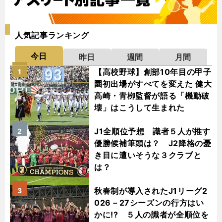
人気記事ランキング
今日
昨日
週間
月間
【高校野球】創部10年目の甲子
1
園初出場がすべてを変えた 健大
高崎・青栁監督が語る「機動破
壊」はこうして生まれた
J1全順位予想 識者５人が推す
2
優勝候補筆頭は？ J2降格の憂
き目に遭いそうな３クラブと
は？
秋春制が導入されたJ1リーグ2
3
026－27シーズンの行方はい
かに!? ５人の識者が全順位を