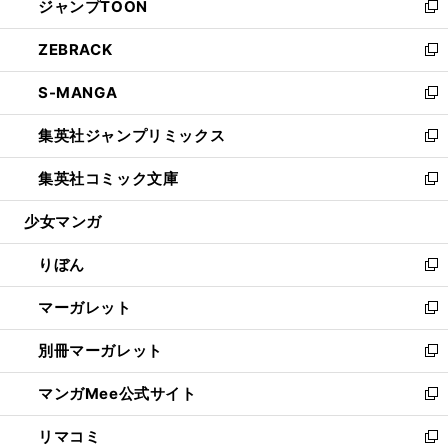
ジャンプTOON
く
で
ド
ィ
い
新
開
ウ
ン
ウ
し
ZEBRACK
く
で
ド
ィ
い
新
開
ウ
ン
ウ
し
S-MANGA
く
で
ド
ィ
い
新
開
ウ
ン
ウ
し
集英社ジャンプリミックス
く
で
ド
ィ
い
新
開
ウ
ン
ウ
し
集英社コミック文庫
く
で
ド
ィ
い
新
開
ウ
ン
ウ
し
少女マンガ
く
で
ド
ィ
い
開
ウ
ン
ウ
りぼん
く
で
ド
ィ
新
開
ウ
ン
し
マーガレット
く
で
ド
い
新
開
ウ
ウ
し
別冊マーガレット
く
で
ィ
い
新
開
ン
ウ
し
マンガMee公式サイト
く
ド
ィ
い
新
ウ
ン
ウ
し
リマコミ
で
ド
ィ
い
新