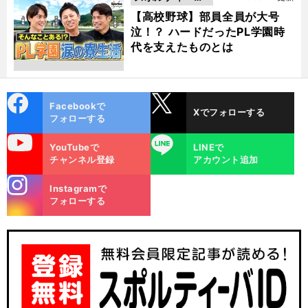
動画
【高校野球】部員全員が大号
泣！？ ハードだったPL学園時
代を支えたものとは
cebo
X
Facebookで
Xでフォローする
ok
フォローする
uTube
LINE
YouTubeで
LINEで
チャンネル登録
アカウント追加
stagra
Instagramで
m
フォローする