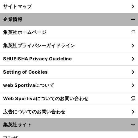
サイトマップ
企業情報
開
く/
集英社ホームページ
新
閉
し
じ
集英社プライバシーガイドライン
い
る
ウ
SHUEISHA Privacy Guideline
ィ
ン
Setting of Cookies
ド
ウ
web Sportivaについて
で
開
Web Sportivaについてのお問い合わせ
く
新
し
広告についてのお問い合わせ
い
ウ
集英社サイト
ィ
開
ン
く/
マンガ