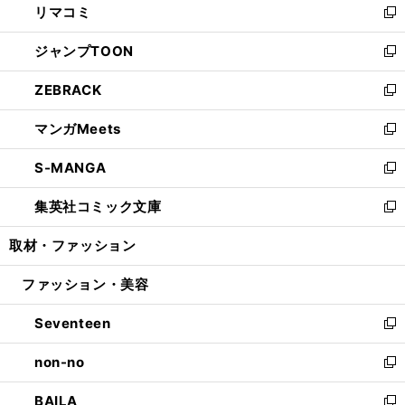
リマコミ
で
ド
ィ
い
新
開
ウ
ン
ウ
し
ジャンプTOON
く
で
ド
ィ
い
新
開
ウ
ン
ウ
し
ZEBRACK
く
で
ド
ィ
い
新
開
ウ
ン
ウ
し
マンガMeets
く
で
ド
ィ
い
新
開
ウ
ン
ウ
し
S-MANGA
く
で
ド
ィ
い
新
開
ウ
ン
ウ
し
集英社コミック文庫
く
で
ド
ィ
い
新
開
ウ
ン
ウ
し
取材・ファッション
く
で
ド
ィ
い
開
ウ
ン
ウ
ファッション・美容
く
で
ド
ィ
開
ウ
ン
Seventeen
く
で
ド
新
開
ウ
し
non-no
く
で
い
新
開
ウ
し
BAILA
く
ィ
い
新