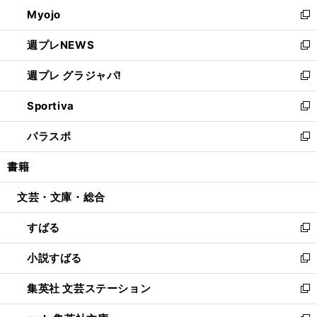
ン
ウ
Myojo
く
で
ド
ィ
新
開
ウ
ン
し
週プレNEWS
く
で
ド
い
新
開
ウ
ウ
し
週プレ グラジャパ!
く
で
ィ
い
新
開
ン
ウ
し
Sportiva
く
ド
ィ
い
新
ウ
ン
ウ
し
パラスポ
で
ド
ィ
い
新
開
ウ
ン
ウ
し
書籍
く
で
ド
ィ
い
開
ウ
ン
ウ
文芸・文庫・総合
く
で
ド
ィ
開
ウ
ン
すばる
く
で
ド
新
開
ウ
し
小説すばる
く
で
い
新
開
ウ
し
集英社 文芸ステーション
く
ィ
い
新
ン
ウ
し