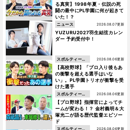
る真実】1998年夏・伝説の死
闘の最中にPL学園に何が起きて
いた！？
ニュース
2026.08.07更新
YUZURU2027羽生結弦カレン
ダー 予約受付中！
スポルティーバ
2026.08.06更新
動画
【高校野球】「プロ入り後もあ
の衝撃を超える選手はいな
い」。PL学園トリオが衝撃を受
けた選手
スポルティーバ
2026.08.06更新
動画
【プロ野球】指揮官によってチ
ームが変わる！？ 金村義明＆大
塚光二が語る歴代監督エピソー
ド
スポルティーバ
2026.08.06更新