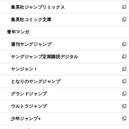
開
ウ
ン
ウ
し
集英社ジャンプリミックス
く
で
ド
ィ
い
新
開
ウ
ン
ウ
し
集英社コミック文庫
く
で
ド
ィ
い
新
開
ウ
ン
ウ
し
青年マンガ
く
で
ド
ィ
い
開
ウ
ン
ウ
週刊ヤングジャンプ
く
で
ド
ィ
新
開
ウ
ン
し
ヤングジャンプ定期購読デジタル
く
で
ド
い
新
開
ウ
ウ
し
ヤンジャン！
く
で
ィ
い
新
開
ン
ウ
し
となりのヤングジャンプ
く
ド
ィ
い
新
ウ
ン
ウ
し
グランドジャンプ
で
ド
ィ
い
新
開
ウ
ン
ウ
し
ウルトラジャンプ
く
で
ド
ィ
い
新
開
ウ
ン
ウ
し
少年ジャンプ+
く
で
ド
ィ
い
新
開
ウ
ン
ウ
し