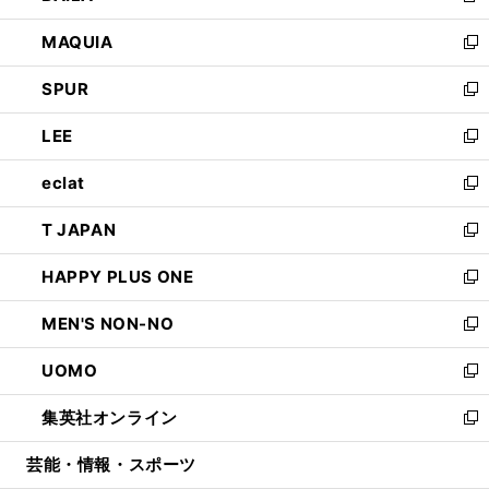
ン
ウ
し
MAQUIA
ド
ィ
い
新
ウ
ン
ウ
し
SPUR
で
ド
ィ
い
新
開
ウ
ン
ウ
し
LEE
く
で
ド
ィ
い
新
開
ウ
ン
ウ
し
eclat
く
で
ド
ィ
い
新
開
ウ
ン
ウ
し
T JAPAN
く
で
ド
ィ
い
新
開
ウ
ン
ウ
し
HAPPY PLUS ONE
く
で
ド
ィ
い
新
開
ウ
ン
ウ
し
MEN'S NON-NO
く
で
ド
ィ
い
新
開
ウ
ン
ウ
し
UOMO
く
で
ド
ィ
い
新
開
ウ
ン
ウ
し
集英社オンライン
く
で
ド
ィ
い
新
開
ウ
ン
ウ
し
芸能・情報・スポーツ
く
で
ド
ィ
い
開
ウ