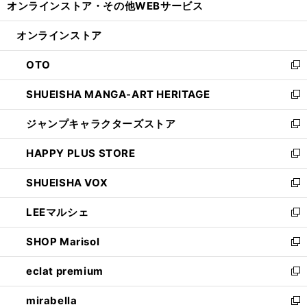
オンラインストア・
その他WEBサービス
く
で
ィ
い
開
ン
ウ
オンラインストア
く
ド
ィ
ウ
ン
OTO
で
ド
新
開
ウ
し
SHUEISHA MANGA-ART HERITAGE
く
で
い
新
開
ウ
し
ジャンプキャラクターズストア
く
ィ
い
新
ン
ウ
し
HAPPY PLUS STORE
ド
ィ
い
新
ウ
ン
ウ
し
SHUEISHA VOX
で
ド
ィ
い
新
開
ウ
ン
ウ
し
LEEマルシェ
く
で
ド
ィ
い
新
開
ウ
ン
ウ
し
SHOP Marisol
く
で
ド
ィ
い
新
開
ウ
ン
ウ
し
eclat premium
く
で
ド
ィ
い
新
開
ウ
ン
ウ
し
mirabella
く
で
ド
ィ
い
新