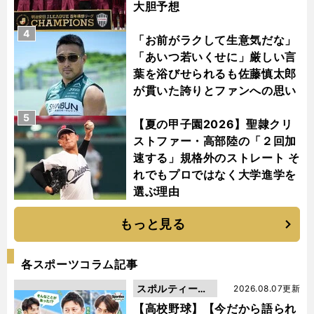
大胆予想
4
「お前がラクして生意気だな」
「あいつ若いくせに」厳しい言
葉を浴びせられるも佐藤慎太郎
が貫いた誇りとファンへの思い
5
【夏の甲子園2026】聖隷クリ
ストファー・高部陸の「２回加
速する」規格外のストレート そ
れでもプロではなく大学進学を
選ぶ理由
もっと見る
各スポーツコラム記事
スポルティーバ
2026.08.07更新
動画
【高校野球】【今だから語られ