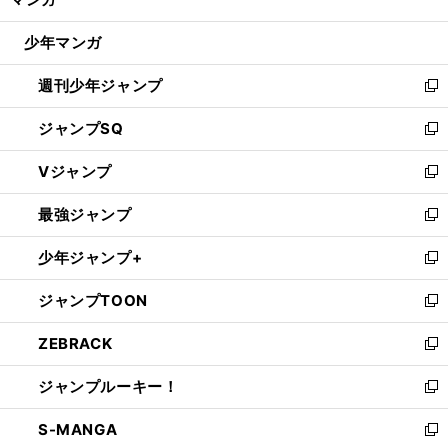
ド
閉
ウ
じ
少年マンガ
で
る
開
週刊少年ジャンプ
く
新
し
ジャンプSQ
い
新
ウ
し
Vジャンプ
ィ
い
新
ン
ウ
し
最強ジャンプ
ド
ィ
い
新
ウ
ン
ウ
し
少年ジャンプ+
で
ド
ィ
い
新
開
ウ
ン
ウ
し
ジャンプTOON
く
で
ド
ィ
い
新
開
ウ
ン
ウ
し
ZEBRACK
く
で
ド
ィ
い
新
開
ウ
ン
ウ
し
ジャンプルーキー！
く
で
ド
ィ
い
新
開
ウ
ン
ウ
し
S-MANGA
く
で
ド
ィ
い
新