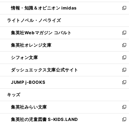
開
ウ
ン
ウ
し
情報・知識＆オピニオン imidas
く
で
ド
ィ
い
新
開
ウ
ン
ウ
し
ライトノベル・ノベライズ
く
で
ド
ィ
い
開
ウ
ン
ウ
集英社Webマガジン コバルト
く
で
ド
ィ
新
開
ウ
ン
し
集英社オレンジ文庫
く
で
ド
い
新
開
ウ
ウ
し
シフォン文庫
く
で
ィ
い
新
開
ン
ウ
し
ダッシュエックス文庫公式サイト
く
ド
ィ
い
新
ウ
ン
ウ
し
JUMP j-BOOKS
で
ド
ィ
い
新
開
ウ
ン
ウ
し
キッズ
く
で
ド
ィ
い
開
ウ
ン
ウ
集英社みらい文庫
く
で
ド
ィ
新
開
ウ
ン
し
集英社の児童図書 S-KIDS.LAND
く
で
ド
い
新
開
ウ
ウ
し