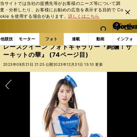
当サイトでは当社の提携先等がお客様のニーズ等について調
査・分析したり、お客様にお勧めの広告を表⽰する⽬的で Co
閉じ
okie を使⽤する場合があります。
詳しくはこちら
る
マイペ
web Sportiva (webスポルティーバ)
検索
メニュ
we
ー
フォトギャラリー
スポーツビーナスギャラリー
レー
b
ジ
の他競技
モーター
フォト
連載
動画
インフォ
ス
レースクイーン フォトギャラリー『絢爛！サ
ポ
ーキットの華』 (74ページ目)
ル
テ
2023年08月21日 21:25 公開
2023年12月31日 15:10 更新
ィ
ー
バ
次へ