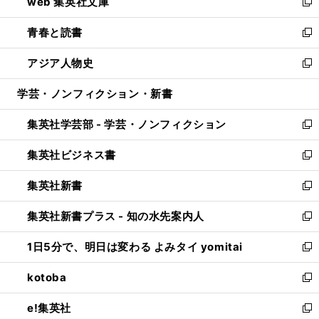
web 集英社文庫
ド
ィ
い
新
ウ
ン
ウ
し
青春と読書
で
ド
ィ
い
新
開
ウ
ン
ウ
し
アジア人物史
く
で
ド
ィ
い
新
開
ウ
ン
ウ
し
学芸・ノンフィクション・新書
く
で
ド
ィ
い
開
ウ
ン
ウ
集英社学芸部 - 学芸・ノンフィクション
く
で
ド
ィ
新
開
ウ
ン
し
集英社ビジネス書
く
で
ド
い
新
開
ウ
ウ
し
集英社新書
く
で
ィ
い
新
開
ン
ウ
し
集英社新書プラス - 知の水先案内人
く
ド
ィ
い
新
ウ
ン
ウ
し
1日5分で、明日は変わる よみタイ yomitai
で
ド
ィ
い
新
開
ウ
ン
ウ
し
kotoba
く
で
ド
ィ
い
新
開
ウ
ン
ウ
し
e!集英社
く
で
ド
ィ
い
新