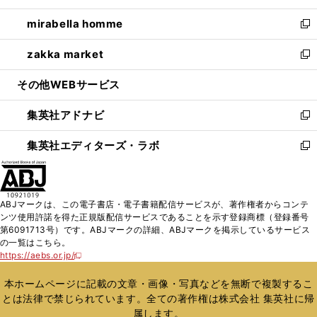
開
ウ
ン
ウ
し
mirabella homme
く
で
ド
ィ
い
新
開
ウ
ン
ウ
し
zakka market
く
で
ド
ィ
い
新
開
ウ
ン
ウ
し
その他WEBサービス
く
で
ド
ィ
い
開
ウ
ン
ウ
集英社アドナビ
く
で
ド
ィ
新
開
ウ
ン
し
集英社エディターズ・ラボ
く
で
ド
い
新
開
ウ
ウ
し
く
で
ィ
い
開
ン
ウ
ABJマークは、この電子書店・電子書籍配信サービスが、著作権者からコンテ
く
ド
ィ
ンツ使用許諾を得た正規版配信サービスであることを示す登録商標（登録番号
ウ
ン
第6091713号）です。ABJマークの詳細、ABJマークを掲示しているサービス
で
ド
の一覧はこちら。
開
ウ
https://aebs.or.jp/
新
く
で
し
い
開
本ホームページに記載の文章・画像・写真などを無断で複製するこ
ウ
く
とは法律で禁じられています。全ての著作権は株式会社 集英社に帰
ィ
属します。
ン