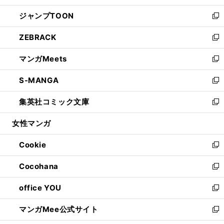
開
ウ
ン
ウ
し
ジャンプTOON
く
で
ド
ィ
い
新
開
ウ
ン
ウ
し
ZEBRACK
く
で
ド
ィ
い
新
開
ウ
ン
ウ
し
マンガMeets
く
で
ド
ィ
い
新
開
ウ
ン
ウ
し
S-MANGA
く
で
ド
ィ
い
新
開
ウ
ン
ウ
し
集英社コミック文庫
く
で
ド
ィ
い
新
開
ウ
ン
ウ
し
女性マンガ
く
で
ド
ィ
い
開
ウ
ン
ウ
Cookie
く
で
ド
ィ
新
開
ウ
ン
し
Cocohana
く
で
ド
い
新
開
ウ
ウ
し
office YOU
く
で
ィ
い
新
開
ン
ウ
し
マンガMee公式サイト
く
ド
ィ
い
新
ウ
ン
ウ
し