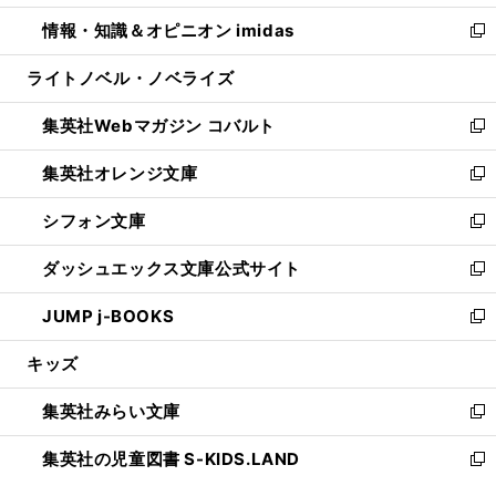
開
ウ
ン
ウ
し
情報・知識＆オピニオン imidas
く
で
ド
ィ
い
新
開
ウ
ン
ウ
し
ライトノベル・ノベライズ
く
で
ド
ィ
い
開
ウ
ン
ウ
集英社Webマガジン コバルト
く
で
ド
ィ
新
開
ウ
ン
し
集英社オレンジ文庫
く
で
ド
い
新
開
ウ
ウ
し
シフォン文庫
く
で
ィ
い
新
開
ン
ウ
し
ダッシュエックス文庫公式サイト
く
ド
ィ
い
新
ウ
ン
ウ
し
JUMP j-BOOKS
で
ド
ィ
い
新
開
ウ
ン
ウ
し
キッズ
く
で
ド
ィ
い
開
ウ
ン
ウ
集英社みらい文庫
く
で
ド
ィ
新
開
ウ
ン
し
集英社の児童図書 S-KIDS.LAND
く
で
ド
い
新
開
ウ
ウ
し