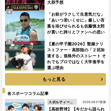
大胆予想
4
「お前がラクして生意気だな」
「あいつ若いくせに」厳しい言
葉を浴びせられるも佐藤慎太郎
が貫いた誇りとファンへの思い
5
【夏の甲子園2026】聖隷クリ
ストファー・高部陸の「２回加
速する」規格外のストレート そ
れでもプロではなく大学進学を
選ぶ理由
もっと見る
各スポーツコラム記事
スポルティーバ
2026.08.07更新
動画
【高校野球】【今だから語られ