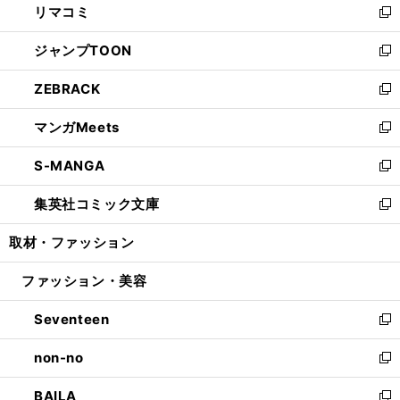
リマコミ
で
ド
ィ
い
新
開
ウ
ン
ウ
し
ジャンプTOON
く
で
ド
ィ
い
新
開
ウ
ン
ウ
し
ZEBRACK
く
で
ド
ィ
い
新
開
ウ
ン
ウ
し
マンガMeets
く
で
ド
ィ
い
新
開
ウ
ン
ウ
し
S-MANGA
く
で
ド
ィ
い
新
開
ウ
ン
ウ
し
集英社コミック文庫
く
で
ド
ィ
い
新
開
ウ
ン
ウ
し
取材・ファッション
く
で
ド
ィ
い
開
ウ
ン
ウ
ファッション・美容
く
で
ド
ィ
開
ウ
ン
Seventeen
く
で
ド
新
開
ウ
し
non-no
く
で
い
新
開
ウ
し
BAILA
く
ィ
い
新