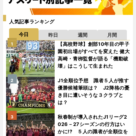
人気記事ランキング
今日
昨日
週間
月間
【高校野球】創部10年目の甲子
1
園初出場がすべてを変えた 健大
高崎・青栁監督が語る「機動破
壊」はこうして生まれた
J1全順位予想 識者５人が推す
2
優勝候補筆頭は？ J2降格の憂
き目に遭いそうな３クラブと
は？
秋春制が導入されたJ1リーグ2
3
026－27シーズンの行方はい
かに!? ５人の識者が全順位を