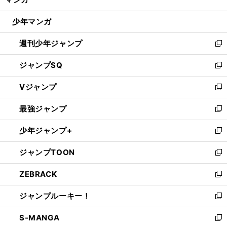
ド
閉
ウ
じ
少年マンガ
で
る
開
週刊少年ジャンプ
く
新
し
ジャンプSQ
い
新
ウ
し
Vジャンプ
ィ
い
新
ン
ウ
し
最強ジャンプ
ド
ィ
い
新
ウ
ン
ウ
し
少年ジャンプ+
で
ド
ィ
い
新
開
ウ
ン
ウ
し
ジャンプTOON
く
で
ド
ィ
い
新
開
ウ
ン
ウ
し
ZEBRACK
く
で
ド
ィ
い
新
開
ウ
ン
ウ
し
ジャンプルーキー！
く
で
ド
ィ
い
新
開
ウ
ン
ウ
し
S-MANGA
く
で
ド
ィ
い
新