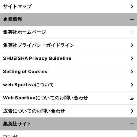
サイトマップ
企業情報
開
く/
集英社ホームページ
新
閉
し
じ
集英社プライバシーガイドライン
い
る
ウ
SHUEISHA Privacy Guideline
ィ
ン
Setting of Cookies
ド
ウ
web Sportivaについて
で
開
Web Sportivaについてのお問い合わせ
く
新
し
広告についてのお問い合わせ
い
ウ
集英社サイト
ィ
開
ン
く/
マンガ