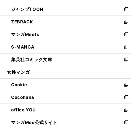
開
ウ
ン
ウ
し
ジャンプTOON
く
で
ド
ィ
い
新
開
ウ
ン
ウ
し
ZEBRACK
く
で
ド
ィ
い
新
開
ウ
ン
ウ
し
マンガMeets
く
で
ド
ィ
い
新
開
ウ
ン
ウ
し
S-MANGA
く
で
ド
ィ
い
新
開
ウ
ン
ウ
し
集英社コミック文庫
く
で
ド
ィ
い
新
開
ウ
ン
ウ
し
女性マンガ
く
で
ド
ィ
い
開
ウ
ン
ウ
Cookie
く
で
ド
ィ
新
開
ウ
ン
し
Cocohana
く
で
ド
い
新
開
ウ
ウ
し
office YOU
く
で
ィ
い
新
開
ン
ウ
し
マンガMee公式サイト
く
ド
ィ
い
新
ウ
ン
ウ
し