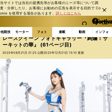
当サイトでは当社の提携先等がお客様のニーズ等について調
査・分析したり、お客様にお勧めの広告を表⽰する⽬的で Co
閉じ
okie を使⽤する場合があります。
詳しくはこちら
る
マイペ
web Sportiva (webスポルティーバ)
検索
メニュ
we
ー
フォトギャラリー
スポーツビーナスギャラリー
レー
b
ジ
の他競技
モーター
フォト
連載
動画
インフォ
ス
レースクイーン フォトギャラリー『絢爛！サ
ポ
ーキットの華』 (61ページ目)
ル
テ
2023年08月21日 21:25 公開
2023年12月31日 15:10 更新
ィ
ー
バ
次へ