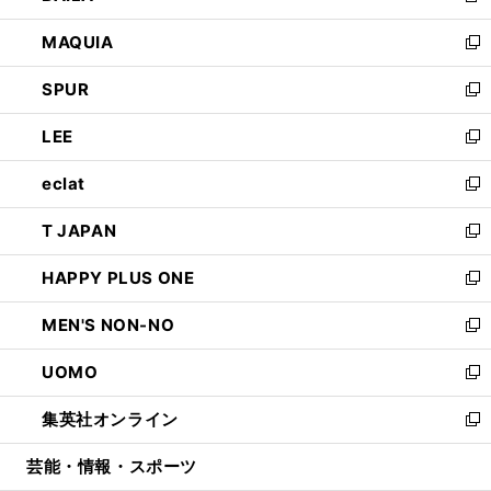
ン
ウ
し
MAQUIA
ド
ィ
い
新
ウ
ン
ウ
し
SPUR
で
ド
ィ
い
新
開
ウ
ン
ウ
し
LEE
く
で
ド
ィ
い
新
開
ウ
ン
ウ
し
eclat
く
で
ド
ィ
い
新
開
ウ
ン
ウ
し
T JAPAN
く
で
ド
ィ
い
新
開
ウ
ン
ウ
し
HAPPY PLUS ONE
く
で
ド
ィ
い
新
開
ウ
ン
ウ
し
MEN'S NON-NO
く
で
ド
ィ
い
新
開
ウ
ン
ウ
し
UOMO
く
で
ド
ィ
い
新
開
ウ
ン
ウ
し
集英社オンライン
く
で
ド
ィ
い
新
開
ウ
ン
ウ
し
芸能・情報・スポーツ
く
で
ド
ィ
い
開
ウ