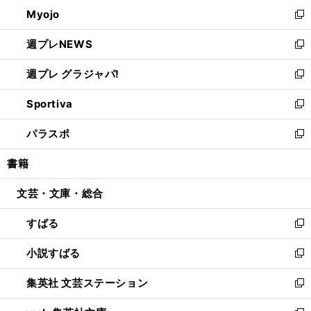
ン
ウ
Myojo
く
で
ド
ィ
新
開
ウ
ン
し
週プレNEWS
く
で
ド
い
新
開
ウ
ウ
し
週プレ グラジャパ!
く
で
ィ
い
新
開
ン
ウ
し
Sportiva
く
ド
ィ
い
新
ウ
ン
ウ
し
パラスポ
で
ド
ィ
い
新
開
ウ
ン
ウ
し
書籍
く
で
ド
ィ
い
開
ウ
ン
ウ
文芸・文庫・総合
く
で
ド
ィ
開
ウ
ン
すばる
く
で
ド
新
開
ウ
し
小説すばる
く
で
い
新
開
ウ
し
集英社 文芸ステーション
く
ィ
い
新
ン
ウ
し