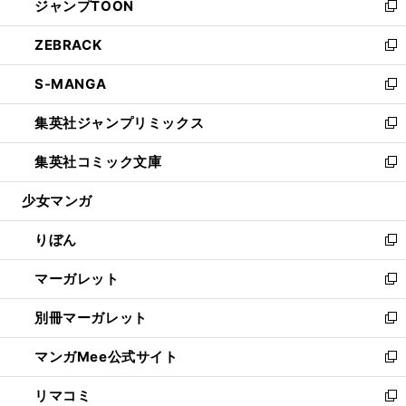
ジャンプTOON
く
で
ド
ィ
い
新
開
ウ
ン
ウ
し
ZEBRACK
く
で
ド
ィ
い
新
開
ウ
ン
ウ
し
S-MANGA
く
で
ド
ィ
い
新
開
ウ
ン
ウ
し
集英社ジャンプリミックス
く
で
ド
ィ
い
新
開
ウ
ン
ウ
し
集英社コミック文庫
く
で
ド
ィ
い
新
開
ウ
ン
ウ
し
少女マンガ
く
で
ド
ィ
い
開
ウ
ン
ウ
りぼん
く
で
ド
ィ
新
開
ウ
ン
し
マーガレット
く
で
ド
い
新
開
ウ
ウ
し
別冊マーガレット
く
で
ィ
い
新
開
ン
ウ
し
マンガMee公式サイト
く
ド
ィ
い
新
ウ
ン
ウ
し
リマコミ
で
ド
ィ
い
新