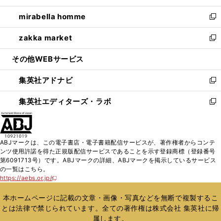
開
ウ
ン
ウ
し
mirabella homme
く
で
ド
ィ
い
新
開
ウ
ン
ウ
し
zakka market
く
で
ド
ィ
い
新
開
ウ
ン
ウ
し
その他WEBサービス
く
で
ド
ィ
い
開
ウ
ン
ウ
集英社アドナビ
く
で
ド
ィ
新
開
ウ
ン
し
集英社エディターズ・ラボ
く
で
ド
い
新
開
ウ
ウ
し
く
で
ィ
い
開
ン
ウ
ABJマークは、この電子書店・電子書籍配信サービスが、著作権者からコンテ
く
ド
ィ
ンツ使用許諾を得た正規版配信サービスであることを示す登録商標（登録番号
ウ
ン
第6091713号）です。ABJマークの詳細、ABJマークを掲示しているサービス
で
ド
の一覧はこちら。
開
ウ
https://aebs.or.jp/
新
く
で
し
い
開
本ホームページに記載の文章・画像・写真などを無断で複製するこ
ウ
く
とは法律で禁じられています。全ての著作権は株式会社 集英社に帰
ィ
属します。
ン