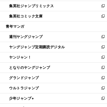
開
ウ
ン
ウ
し
集英社ジャンプリミックス
く
で
ド
ィ
い
新
開
ウ
ン
ウ
し
集英社コミック文庫
く
で
ド
ィ
い
新
開
ウ
ン
ウ
し
青年マンガ
く
で
ド
ィ
い
開
ウ
ン
ウ
週刊ヤングジャンプ
く
で
ド
ィ
新
開
ウ
ン
し
ヤングジャンプ定期購読デジタル
く
で
ド
い
新
開
ウ
ウ
し
ヤンジャン！
く
で
ィ
い
新
開
ン
ウ
し
となりのヤングジャンプ
く
ド
ィ
い
新
ウ
ン
ウ
し
グランドジャンプ
で
ド
ィ
い
新
開
ウ
ン
ウ
し
ウルトラジャンプ
く
で
ド
ィ
い
新
開
ウ
ン
ウ
し
少年ジャンプ+
く
で
ド
ィ
い
新
開
ウ
ン
ウ
し