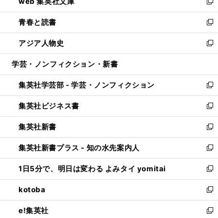
web 集英社文庫
ド
ィ
い
新
ウ
ン
ウ
し
青春と読書
で
ド
ィ
い
新
開
ウ
ン
ウ
し
アジア人物史
く
で
ド
ィ
い
新
開
ウ
ン
ウ
し
学芸・ノンフィクション・新書
く
で
ド
ィ
い
開
ウ
ン
ウ
集英社学芸部 - 学芸・ノンフィクション
く
で
ド
ィ
新
開
ウ
ン
し
集英社ビジネス書
く
で
ド
い
新
開
ウ
ウ
し
集英社新書
く
で
ィ
い
新
開
ン
ウ
し
集英社新書プラス - 知の水先案内人
く
ド
ィ
い
新
ウ
ン
ウ
し
1日5分で、明日は変わる よみタイ yomitai
で
ド
ィ
い
新
開
ウ
ン
ウ
し
kotoba
く
で
ド
ィ
い
新
開
ウ
ン
ウ
し
e!集英社
く
で
ド
ィ
い
新