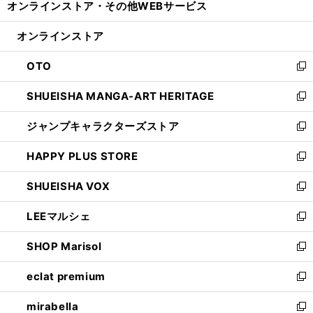
オンラインストア・
その他WEBサービス
く
で
ィ
い
開
ン
ウ
オンラインストア
く
ド
ィ
ウ
ン
OTO
で
ド
新
開
ウ
し
SHUEISHA MANGA-ART HERITAGE
く
で
い
新
開
ウ
し
ジャンプキャラクターズストア
く
ィ
い
新
ン
ウ
し
HAPPY PLUS STORE
ド
ィ
い
新
ウ
ン
ウ
し
SHUEISHA VOX
で
ド
ィ
い
新
開
ウ
ン
ウ
し
LEEマルシェ
く
で
ド
ィ
い
新
開
ウ
ン
ウ
し
SHOP Marisol
く
で
ド
ィ
い
新
開
ウ
ン
ウ
し
eclat premium
く
で
ド
ィ
い
新
開
ウ
ン
ウ
し
mirabella
く
で
ド
ィ
い
新