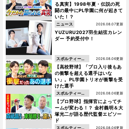
る真実】1998年夏・伝説の死
闘の最中にPL学園に何が起きて
いた！？
ニュース
2026.08.07更新
YUZURU2027羽生結弦カレン
ダー 予約受付中！
スポルティーバ
2026.08.06更新
動画
【高校野球】「プロ入り後もあ
の衝撃を超える選手はいな
い」。PL学園トリオが衝撃を受
けた選手
スポルティーバ
2026.08.06更新
動画
【プロ野球】指揮官によってチ
ームが変わる！？ 金村義明＆大
塚光二が語る歴代監督エピソー
ド
スポルティーバ
2026.08.06更新