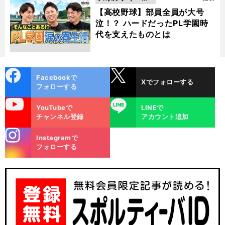
動画
【高校野球】部員全員が大号
泣！？ ハードだったPL学園時
代を支えたものとは
cebo
X
Facebookで
Xでフォローする
ok
フォローする
uTube
LINE
YouTubeで
LINEで
チャンネル登録
アカウント追加
stagra
Instagramで
m
フォローする