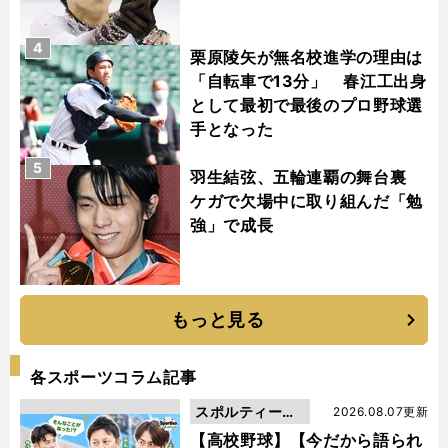
4
栗原陵矢が無名校進学の理由は
「自転車で13分」 春江工出身
として最初で最後のプロ野球選
手となった
5
羽生結弦、五輪連覇の舞台裏
ケガで欠場中に取り組んだ「勉
強」で成長
もっと見る
各スポーツコラム記事
スポルティーバ
2026.08.07更新
動画
【高校野球】【今だから語られ