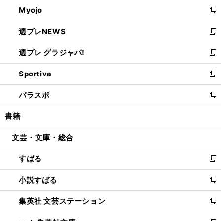
ン
ウ
Myojo
く
で
ド
ィ
新
開
ウ
ン
し
週プレNEWS
く
で
ド
い
新
開
ウ
ウ
し
週プレ グラジャパ!
く
で
ィ
い
新
開
ン
ウ
し
Sportiva
く
ド
ィ
い
新
ウ
ン
ウ
し
パラスポ
で
ド
ィ
い
新
開
ウ
ン
ウ
し
書籍
く
で
ド
ィ
い
開
ウ
ン
ウ
文芸・文庫・総合
く
で
ド
ィ
開
ウ
ン
すばる
く
で
ド
新
開
ウ
し
小説すばる
く
で
い
新
開
ウ
し
集英社 文芸ステーション
く
ィ
い
新
ン
ウ
し