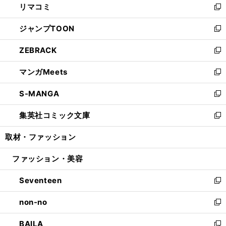
リマコミ
で
ド
ィ
い
新
開
ウ
ン
ウ
し
ジャンプTOON
く
で
ド
ィ
い
新
開
ウ
ン
ウ
し
ZEBRACK
く
で
ド
ィ
い
新
開
ウ
ン
ウ
し
マンガMeets
く
で
ド
ィ
い
新
開
ウ
ン
ウ
し
S-MANGA
く
で
ド
ィ
い
新
開
ウ
ン
ウ
し
集英社コミック文庫
く
で
ド
ィ
い
新
開
ウ
ン
ウ
し
取材・ファッション
く
で
ド
ィ
い
開
ウ
ン
ウ
ファッション・美容
く
で
ド
ィ
開
ウ
ン
Seventeen
く
で
ド
新
開
ウ
し
non-no
く
で
い
新
開
ウ
し
BAILA
く
ィ
い
新