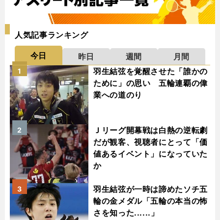
人気記事ランキング
今日
昨日
週間
月間
羽生結弦を覚醒させた「誰かの
1
ために」の思い 五輪連覇の偉
業への道のり
Ｊリーグ開幕戦は白熱の逆転劇
2
だが観客、視聴者にとって「価
値あるイベント」になっていた
か
羽生結弦が一時は諦めたソチ五
3
輪の金メダル「五輪の本当の怖
さを知った......」