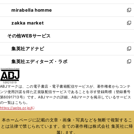
開
ウ
ン
ウ
し
mirabella homme
く
で
ド
ィ
い
新
開
ウ
ン
ウ
し
zakka market
く
で
ド
ィ
い
新
開
ウ
ン
ウ
し
その他WEBサービス
く
で
ド
ィ
い
開
ウ
ン
ウ
集英社アドナビ
く
で
ド
ィ
新
開
ウ
ン
し
集英社エディターズ・ラボ
く
で
ド
い
新
開
ウ
ウ
し
く
で
ィ
い
開
ン
ウ
ABJマークは、この電子書店・電子書籍配信サービスが、著作権者からコンテ
く
ド
ィ
ンツ使用許諾を得た正規版配信サービスであることを示す登録商標（登録番号
ウ
ン
第6091713号）です。ABJマークの詳細、ABJマークを掲示しているサービス
で
ド
の一覧はこちら。
開
ウ
https://aebs.or.jp/
新
く
で
し
い
開
本ホームページに記載の文章・画像・写真などを無断で複製するこ
ウ
く
とは法律で禁じられています。全ての著作権は株式会社 集英社に帰
ィ
属します。
ン