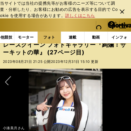
当サイトでは当社の提携先等がお客様のニーズ等について調
査・分析したり、お客様にお勧めの広告を表⽰する⽬的で Co
閉じ
okie を使⽤する場合があります。
詳しくはこちら
る
マイペ
web Sportiva (webスポルティーバ)
検索
メニュ
we
ー
フォトギャラリー
スポーツビーナスギャラリー
レー
b
ジ
の他競技
モーター
フォト
連載
動画
インフォ
ス
レースクイーン フォトギャラリー『絢爛！サ
ポ
ーキットの華』 (27ページ目)
ル
テ
2023年08月21日 21:25 公開
2023年12月31日 15:10 更新
ィ
ー
バ
次へ
小湊美月さん