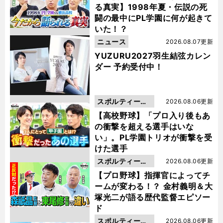
る真実】1998年夏・伝説の死
闘の最中にPL学園に何が起きて
いた！？
ニュース
2026.08.07更新
YUZURU2027羽生結弦カレン
ダー 予約受付中！
スポルティーバ
2026.08.06更新
動画
【高校野球】「プロ入り後もあ
の衝撃を超える選手はいな
い」。PL学園トリオが衝撃を受
けた選手
スポルティーバ
2026.08.06更新
動画
【プロ野球】指揮官によってチ
ームが変わる！？ 金村義明＆大
塚光二が語る歴代監督エピソー
ド
スポルティーバ
2026.08.06更新