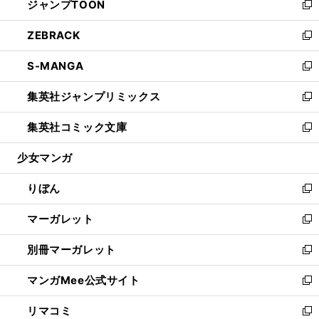
ジャンプTOON
く
で
ド
ィ
い
新
開
ウ
ン
ウ
し
ZEBRACK
く
で
ド
ィ
い
新
開
ウ
ン
ウ
し
S-MANGA
く
で
ド
ィ
い
新
開
ウ
ン
ウ
し
集英社ジャンプリミックス
く
で
ド
ィ
い
新
開
ウ
ン
ウ
し
集英社コミック文庫
く
で
ド
ィ
い
新
開
ウ
ン
ウ
し
少女マンガ
く
で
ド
ィ
い
開
ウ
ン
ウ
りぼん
く
で
ド
ィ
新
開
ウ
ン
し
マーガレット
く
で
ド
い
新
開
ウ
ウ
し
別冊マーガレット
く
で
ィ
い
新
開
ン
ウ
し
マンガMee公式サイト
く
ド
ィ
い
新
ウ
ン
ウ
し
リマコミ
で
ド
ィ
い
新