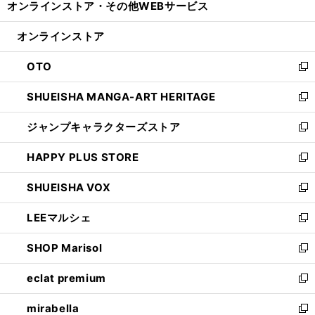
オンラインストア・
その他WEBサービス
く
で
ィ
い
開
ン
ウ
オンラインストア
く
ド
ィ
ウ
ン
OTO
で
ド
新
開
ウ
し
SHUEISHA MANGA-ART HERITAGE
く
で
い
新
開
ウ
し
ジャンプキャラクターズストア
く
ィ
い
新
ン
ウ
し
HAPPY PLUS STORE
ド
ィ
い
新
ウ
ン
ウ
し
SHUEISHA VOX
で
ド
ィ
い
新
開
ウ
ン
ウ
し
LEEマルシェ
く
で
ド
ィ
い
新
開
ウ
ン
ウ
し
SHOP Marisol
く
で
ド
ィ
い
新
開
ウ
ン
ウ
し
eclat premium
く
で
ド
ィ
い
新
開
ウ
ン
ウ
し
mirabella
く
で
ド
ィ
い
新