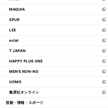
ン
ウ
し
MAQUIA
ド
ィ
い
新
ウ
ン
ウ
し
SPUR
で
ド
ィ
い
新
開
ウ
ン
ウ
し
LEE
く
で
ド
ィ
い
新
開
ウ
ン
ウ
し
eclat
く
で
ド
ィ
い
新
開
ウ
ン
ウ
し
T JAPAN
く
で
ド
ィ
い
新
開
ウ
ン
ウ
し
HAPPY PLUS ONE
く
で
ド
ィ
い
新
開
ウ
ン
ウ
し
MEN'S NON-NO
く
で
ド
ィ
い
新
開
ウ
ン
ウ
し
UOMO
く
で
ド
ィ
い
新
開
ウ
ン
ウ
し
集英社オンライン
く
で
ド
ィ
い
新
開
ウ
ン
ウ
し
芸能・情報・スポーツ
く
で
ド
ィ
い
開
ウ