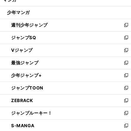
ド
閉
ウ
じ
少年マンガ
で
る
開
週刊少年ジャンプ
く
新
し
ジャンプSQ
い
新
ウ
し
Vジャンプ
ィ
い
新
ン
ウ
し
最強ジャンプ
ド
ィ
い
新
ウ
ン
ウ
し
少年ジャンプ+
で
ド
ィ
い
新
開
ウ
ン
ウ
し
ジャンプTOON
く
で
ド
ィ
い
新
開
ウ
ン
ウ
し
ZEBRACK
く
で
ド
ィ
い
新
開
ウ
ン
ウ
し
ジャンプルーキー！
く
で
ド
ィ
い
新
開
ウ
ン
ウ
し
S-MANGA
く
で
ド
ィ
い
新