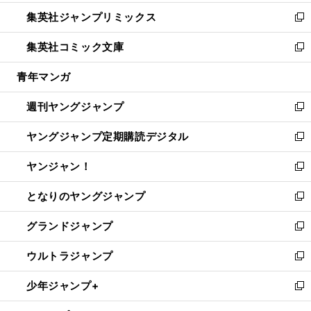
開
ウ
ン
ウ
し
集英社ジャンプリミックス
く
で
ド
ィ
い
新
開
ウ
ン
ウ
し
集英社コミック文庫
く
で
ド
ィ
い
新
開
ウ
ン
ウ
し
青年マンガ
く
で
ド
ィ
い
開
ウ
ン
ウ
週刊ヤングジャンプ
く
で
ド
ィ
新
開
ウ
ン
し
ヤングジャンプ定期購読デジタル
く
で
ド
い
新
開
ウ
ウ
し
ヤンジャン！
く
で
ィ
い
新
開
ン
ウ
し
となりのヤングジャンプ
く
ド
ィ
い
新
ウ
ン
ウ
し
グランドジャンプ
で
ド
ィ
い
新
開
ウ
ン
ウ
し
ウルトラジャンプ
く
で
ド
ィ
い
新
開
ウ
ン
ウ
し
少年ジャンプ+
く
で
ド
ィ
い
新
開
ウ
ン
ウ
し