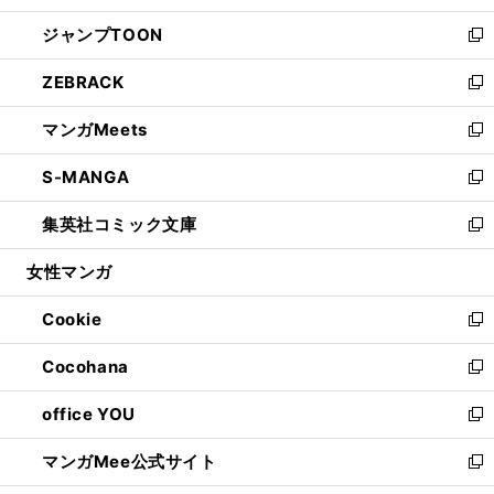
開
ウ
ン
ウ
し
ジャンプTOON
く
で
ド
ィ
い
新
開
ウ
ン
ウ
し
ZEBRACK
く
で
ド
ィ
い
新
開
ウ
ン
ウ
し
マンガMeets
く
で
ド
ィ
い
新
開
ウ
ン
ウ
し
S-MANGA
く
で
ド
ィ
い
新
開
ウ
ン
ウ
し
集英社コミック文庫
く
で
ド
ィ
い
新
開
ウ
ン
ウ
し
女性マンガ
く
で
ド
ィ
い
開
ウ
ン
ウ
Cookie
く
で
ド
ィ
新
開
ウ
ン
し
Cocohana
く
で
ド
い
新
開
ウ
ウ
し
office YOU
く
で
ィ
い
新
開
ン
ウ
し
マンガMee公式サイト
く
ド
ィ
い
新
ウ
ン
ウ
し