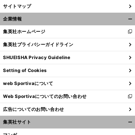
サイトマップ
企業情報
開
く/
集英社ホームページ
新
閉
し
じ
集英社プライバシーガイドライン
い
る
ウ
SHUEISHA Privacy Guideline
ィ
ン
Setting of Cookies
ド
ウ
web Sportivaについて
で
開
Web Sportivaについてのお問い合わせ
く
新
し
広告についてのお問い合わせ
い
ウ
集英社サイト
ィ
開
ン
く/
マンガ