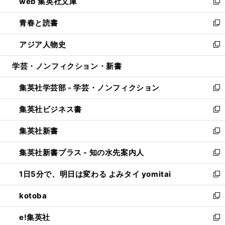
web 集英社文庫
ド
ィ
い
新
ウ
ン
ウ
し
青春と読書
で
ド
ィ
い
新
開
ウ
ン
ウ
し
アジア人物史
く
で
ド
ィ
い
新
開
ウ
ン
ウ
し
学芸・ノンフィクション・新書
く
で
ド
ィ
い
開
ウ
ン
ウ
集英社学芸部 - 学芸・ノンフィクション
く
で
ド
ィ
新
開
ウ
ン
し
集英社ビジネス書
く
で
ド
い
新
開
ウ
ウ
し
集英社新書
く
で
ィ
い
新
開
ン
ウ
し
集英社新書プラス - 知の水先案内人
く
ド
ィ
い
新
ウ
ン
ウ
し
1日5分で、明日は変わる よみタイ yomitai
で
ド
ィ
い
新
開
ウ
ン
ウ
し
kotoba
く
で
ド
ィ
い
新
開
ウ
ン
ウ
し
e!集英社
く
で
ド
ィ
い
新