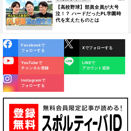
動画
【高校野球】部員全員が大号
泣！？ ハードだったPL学園時
代を支えたものとは
cebo
X
Facebookで
Xでフォローする
ok
フォローする
uTube
LINE
YouTubeで
LINEで
チャンネル登録
アカウント追加
stagra
Instagramで
m
フォローする