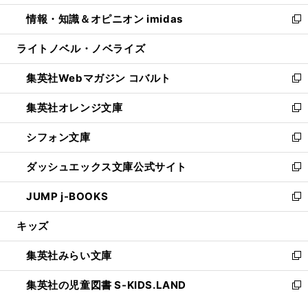
開
ウ
ン
ウ
し
情報・知識＆オピニオン imidas
く
で
ド
ィ
い
新
開
ウ
ン
ウ
し
ライトノベル・ノベライズ
く
で
ド
ィ
い
開
ウ
ン
ウ
集英社Webマガジン コバルト
く
で
ド
ィ
新
開
ウ
ン
し
集英社オレンジ文庫
く
で
ド
い
新
開
ウ
ウ
し
シフォン文庫
く
で
ィ
い
新
開
ン
ウ
し
ダッシュエックス文庫公式サイト
く
ド
ィ
い
新
ウ
ン
ウ
し
JUMP j-BOOKS
で
ド
ィ
い
新
開
ウ
ン
ウ
し
キッズ
く
で
ド
ィ
い
開
ウ
ン
ウ
集英社みらい文庫
く
で
ド
ィ
新
開
ウ
ン
し
集英社の児童図書 S-KIDS.LAND
く
で
ド
い
新
開
ウ
ウ
し