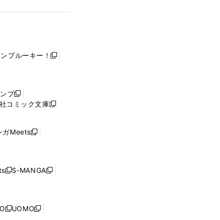
ャンプルーキー！
新
し
い
ウ
ャンプ
新
ィ
社コミック文庫
し
新
ン
い
し
ド
ウ
い
ウ
ガMeets
新
ィ
ウ
で
し
ン
ィ
開
い
ド
ン
く
ウ
ウ
ド
s
S-MANGA
新
新
ィ
で
ウ
し
し
ン
開
で
い
い
ド
く
開
ウ
ウ
ウ
NO
UOMO
く
新
新
ィ
ィ
で