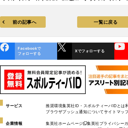
24」フォトギャラリー
2023−2024」フォトギャ
リー
前の記事へ
一覧に戻る
ebo
X
YouTube
Facebookで
Xでフォローする
ok
フォローする
サービス
推奨環境
集英社ID・スポルティーバIDとは
ブラウザプッシュ通知について
サイトマッ
企業情報
集英社ホームページ
集英社プライバシー
新