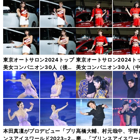
東京オートサロン2024トップ
東京オートサロン2024ト
美女コンパニオン30人（後
美女コンパニオン30人（
編）「全身フォト」
編）「全身フォト」
本田真凜がプロデビュー「プリ
高橋大輔、村元哉中、宇野
ンスアイスワールド2023−20
磨...「プリンスアイスワー