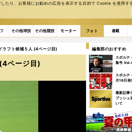
たり、お客様にお勧めの広告を表⽰する⽬的で Cookie を使⽤す
フ
その他球技
その他競技
モーター
フォト
連載
ドラフト候補５人 (4ページ目)
編集部のおすすめ
スポルテ
(4ページ目)
集号 Vol
スポルテ
月16日発
最新記事
プッシュ
いて