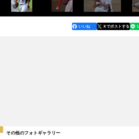
いいね
Xでポストする
line
faceboo
x
k
その他のフォトギャラリー