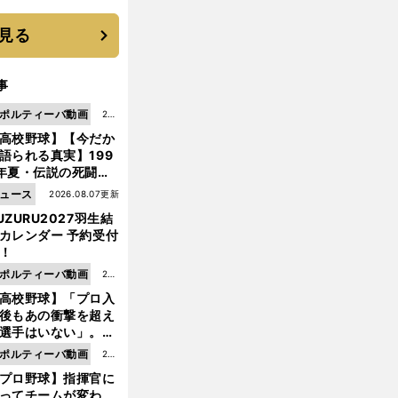
優勝校はここだ！
見る
事
ポルティーバ動画
202
高校野球】【今だか
6.0
語られる真実】199
8.0
年夏・伝説の死闘の
7更
中にPL学園に何が起
ュース
2026.08.07更新
新
ていた！？
UZURU2027羽生結
カレンダー 予約受付
！
ポルティーバ動画
202
高校野球】「プロ入
6.0
後もあの衝撃を超え
8.0
選手はいない」。PL
6更
園トリオが衝撃を受
ポルティーバ動画
202
新
た選手
プロ野球】指揮官に
6.0
ってチームが変わ