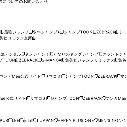
告についてのお問い合わせ
プ
最強ジャンプ
少年ジャンプ+
ジャンプTOON
ZEBRACK
ジ
新
新
新
新
新
英社コミック文庫
し
新
し
し
し
し
い
い
し
い
い
い
ウ
ウ
い
ウ
ウ
ウ
購読デジタル
ヤンジャン！
となりのヤングジャンプ
グランドジ
新
新
新
ィ
ィ
ウ
ィ
ィ
ィ
プTOON
ZEBRACK
S-MANGA
集英社ジャンプリミックス
集英
新
し
新
し
新
し
新
ン
ン
ィ
ン
ン
ン
し
い
し
い
し
い
し
ド
ド
ン
ド
ド
ド
い
ウ
い
ウ
い
ウ
い
ウ
ウ
ド
ウ
ウ
ウ
マンガMee公式サイト
リマコミ
ジャンプTOON
ZEBRACK
マン
新
新
新
新
ウ
ィ
ウ
ィ
ウ
ィ
ウ
で
で
ウ
で
で
で
し
し
し
し
し
ィ
ン
ィ
ン
ィ
ン
ィ
開
開
で
開
開
開
い
い
い
い
い
ン
ド
ン
ド
ン
ド
ン
く
く
開
く
く
く
ウ
ウ
ウ
ウ
ウ
ド
ウ
ド
ウ
ド
ウ
ド
ee公式サイト
リマコミ
ジャンプTOON
ZEBRACK
マンガMeet
く
新
新
新
新
ィ
ィ
ィ
ィ
ィ
ウ
で
ウ
で
ウ
で
ウ
し
し
し
し
ン
ン
ン
ン
ン
で
開
で
開
で
開
で
い
い
い
い
ド
ド
ド
ド
ド
開
く
開
く
開
く
開
ウ
ウ
ウ
ウ
ウ
ウ
ウ
ウ
ウ
PUR
LEE
eclat
T JAPAN
HAPPY PLUS ONE
MEN'S NON-
く
く
く
く
新
新
新
新
新
ィ
ィ
ィ
ィ
で
で
で
で
で