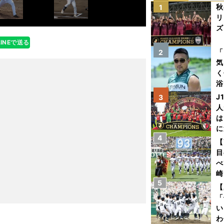
秋
1
リ
ズ
LINEで送る
を
「
2
気
く
浴
太
J
3
ァ
人
は
に
4
と
【
目
べ
崎
5
「
【
て
「
い
わ