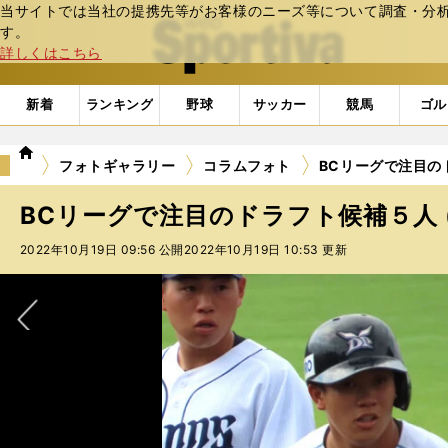
当サイトでは当社の提携先等がお客様のニーズ等について調査・分析し
web Sportiva (webスポルティーバ)
す。
詳しくはこちら
新着
ランキング
野球
サッカー
競馬
ゴル
we
フォトギャラリー
コラムフォト
BCリーグで注目の
b
ス
BCリーグで注目のドラフト候補５人 
ポ
ル
2022年10月19日 09:56 公開
2022年10月19日 10:53 更新
テ
ィ
ー
バ
次へ