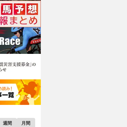
週間
月間