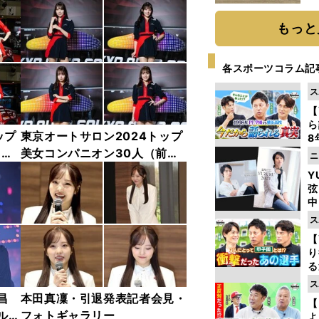
だ
もっと
各スポーツコラム記
ス
【
ら
ップ
東京オートサロン2024トップ
8
最
中
美女コンパニオン30人（前
ニ
き
編）「全身フォト」
Y
弦
中
ス
【
り
る
学
ス
け
昌
本田真凜・引退発表記者会見・
【
ルド
フォトギャラリー
よ