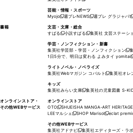
し
新
し
し
し
ン
ィ
ン
ン
開
で
開
で
い
し
い
い
い
ド
ン
ド
ド
芸能・情報・スポーツ
く
開
く
開
ウ
い
ウ
ウ
ウ
ウ
ド
ウ
ウ
Myojo
週プレNEWS
週プレ グラジャパ!
く
く
新
新
新
ィ
ウ
ィ
ィ
ィ
で
ウ
で
で
し
し
ン
ィ
ン
ン
ン
書籍
文芸・文庫・総合
開
で
開
開
い
い
ド
ン
ド
ド
ド
すばる
小説すばる
集英社 文芸ステーシ
く
開
く
く
新
新
ウ
ウ
ウ
ド
ウ
ウ
ウ
く
し
し
ィ
ィ
学芸・ノンフィクション・新書
で
ウ
で
で
で
い
い
ン
ン
集英社学芸部 - 学芸・ノンフィクション
開
で
開
開
開
新
ウ
ウ
ド
ド
1日5分で、明日は変わる よみタイ yomitai
く
開
く
く
く
し
新
ィ
ィ
ウ
ウ
く
い
ン
ン
ライトノベル・ノベライズ
で
で
ウ
ド
ド
集英社Webマガジン コバルト
集英社オレ
開
開
新
ィ
ウ
ウ
く
く
し
ン
キッズ
で
で
い
ド
集英社みらい文庫
集英社の児童図書 S-KID
開
開
新
ウ
ウ
く
く
し
ィ
オンラインストア・
オンラインストア
で
い
ン
その他WEBサービス
OTO
SHUEISHA MANGA-ART HERITAGE
開
新
ウ
ド
LEEマルシェ
SHOP Marisol
eclat prem
く
し
新
新
ィ
ウ
い
し
し
ン
その他WEBサービス
で
ウ
い
い
ド
集英社アドナビ
集英社エディターズ・ラ
開
新