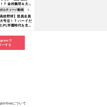
8.0
！？ 金村義明＆大塚
6更
二が語る歴代監督エ
ポルティーバ動画
202
新
ソード
高校野球】部員全員
6.0
大号泣！？ ハードだ
8.0
たPL学園時代を支え
6更
ものとは
新
agramで
ローする
Sportivaについて