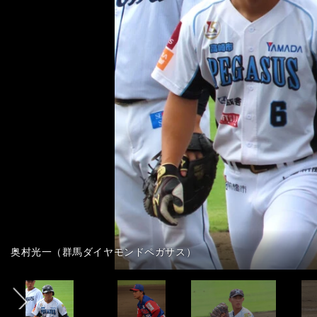
前へ
記事：５人はどんな選手？＞＞
奥村光一（群馬ダイヤモンドペガサス）