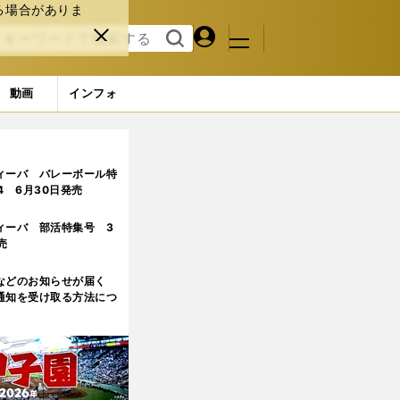
る場合がありま
マイペ
閉じ
検索
メニュ
ー
る
す
ジ
る
動画
インフォ
ィーバ バレーボール特
.4 6月30日発売
ィーバ 部活特集号 3
売
などのお知らせが届く
通知を受け取る方法につ