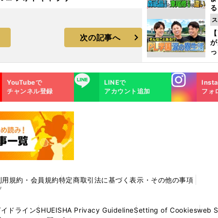
る
ラ
光
ス
ピ
【
次の記事へ
が
っ
た
Instagra
LINE
YouTubeで
LINEで
Inst
m
チャンネル登録
アカウント追加
フォ
利用規約・会員規約
特定商取引法に基づく表示・その他の事項
プ
ガイドライン
SHUEISHA Privacy Guideline
Setting of Cookies
web 