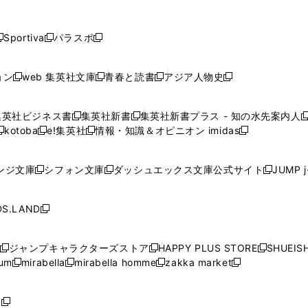
し
し
し
し
し
ン
ン
ン
ン
開
開
開
開
開
い
い
い
い
い
ド
ド
ド
ド
く
く
く
く
く
ウ
ウ
ウ
ウ
ウ
ウ
ウ
ウ
ウ
Sportiva
パラスポ
新
新
ィ
ィ
ィ
ィ
ィ
で
で
で
で
し
し
し
ン
ン
ン
ン
ン
開
開
開
開
い
い
い
ド
ド
ド
ド
ド
ョン
web 集英社文庫
青春と読書
アジア人物史
く
く
く
く
新
新
新
新
ウ
ウ
ウ
ウ
ウ
ウ
ウ
ウ
し
し
し
し
ィ
ィ
ィ
で
で
で
で
で
い
い
い
い
ン
ン
ン
集英社ビジネス書
集英社新書
集英社新書プラス - 知の水先案内人
開
開
開
開
開
新
新
新
ウ
ウ
ウ
ウ
ド
ド
ド
kotoba
e!集英社
情報・知識＆オピニオン imidas
く
く
く
く
く
新
し
新
し
新
ィ
ィ
ィ
ィ
ウ
ウ
ウ
し
し
い
し
い
し
ン
ン
ン
ン
で
で
で
い
い
ウ
い
ウ
い
ド
ド
ド
ド
ンジ文庫
シフォン文庫
ダッシュエックス文庫公式サイト
JUMP 
開
開
開
新
新
新
ウ
ウ
ィ
ウ
ィ
ウ
ウ
ウ
ウ
ウ
く
く
く
し
し
し
ィ
ィ
ン
ィ
ン
ィ
で
で
で
で
い
い
い
ン
ン
ド
ン
ド
ン
S.LAND
開
開
開
開
新
ウ
ウ
ウ
ド
ド
ウ
ド
ウ
ド
く
く
く
く
し
ィ
ィ
ィ
ウ
ウ
で
ウ
で
ウ
い
ン
ン
ン
ジャンプキャラクターズストア
HAPPY PLUS STORE
SHUEIS
で
で
開
で
開
で
新
新
新
ウ
ド
ド
ド
ium
mirabella
mirabella homme
zakka market
開
開
く
開
く
開
し
新
新
新
し
新
し
ィ
ウ
ウ
ウ
く
く
く
く
い
し
し
い
し
し
い
ン
で
で
で
ウ
い
い
ウ
い
い
ウ
ド
ボ
開
開
開
新