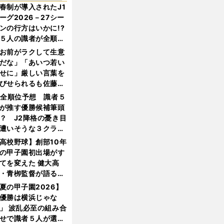
春制が導入されたJ1
ーグ2026－27シー
ンの行方はいかに!?
５人の識者が全順位
大胆予想
お前がラクして生意
だな」「あいつ若い
せに」厳しい言葉を
びせられるも佐藤慎
郎が貫いた誇りとフ
1全順位予想 識者５
ンへの思い
が推す優勝候補筆頭
？ J2降格の憂き目
遭いそうな３クラブ
は？
高校野球】創部10年
の甲子園初出場がす
てを変えた 健大高
・青栁監督が語る
機動破壊」はこうし
夏の甲子園2026】
生まれた
優勝は横浜じゃな
」 波乱必至の組み合
せで識者５人が選ん