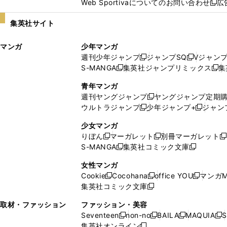
Web Sportivaについてのお問い合わせ
広
し
新
い
し
集英社サイト
ウ
い
ィ
ウ
マンガ
少年マンガ
ン
ィ
週刊少年ジャンプ
ジャンプSQ
Vジャン
ド
ン
新
新
S-MANGA
集英社ジャンプリミックス
集
ウ
ド
新
し
し
新
で
ウ
し
い
い
し
青年マンガ
開
で
い
ウ
ウ
い
週刊ヤングジャンプ
ヤングジャンプ定期
新
く
開
ウ
ィ
ィ
ウ
ウルトラジャンプ
少年ジャンプ+
ジャン
新
し
新
く
ィ
ン
ン
ィ
し
い
し
ン
ド
ド
ン
少女マンガ
い
ウ
い
ド
ウ
ウ
ド
りぼん
マーガレット
別冊マーガレット
新
新
新
ウ
ィ
ウ
ウ
で
で
ウ
S-MANGA
集英社コミック文庫
し
新
し
新
ィ
ン
ィ
で
開
開
で
い
し
い
し
ン
ド
ン
女性マンガ
開
く
く
開
ウ
い
ウ
い
ド
ウ
ド
Cookie
Cocohana
office YOU
マンガM
く
く
新
新
新
ィ
ウ
ィ
ウ
ウ
で
ウ
集英社コミック文庫
し
新
し
し
ン
ィ
ン
ィ
で
開
で
い
し
い
い
ド
ン
ド
ン
取材・ファッション
ファッション・美容
開
く
開
ウ
い
ウ
ウ
ウ
ド
ウ
ド
Seventeen
non-no
BAILA
MAQUIA
S
く
く
新
新
新
新
ィ
ウ
ィ
ィ
で
ウ
で
ウ
集英社オンライン