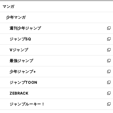
ン
く/
マンガ
ド
閉
ウ
じ
少年マンガ
で
る
開
週刊少年ジャンプ
く
新
し
ジャンプSQ
い
新
ウ
し
Vジャンプ
ィ
い
新
ン
ウ
し
最強ジャンプ
ド
ィ
い
新
ウ
ン
ウ
し
少年ジャンプ+
で
ド
ィ
い
新
開
ウ
ン
ウ
し
ジャンプTOON
く
で
ド
ィ
い
新
開
ウ
ン
ウ
し
ZEBRACK
く
で
ド
ィ
い
新
開
ウ
ン
ウ
し
ジャンプルーキー！
く
で
ド
ィ
い
新
開
ウ
ン
ウ
し