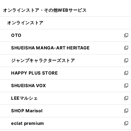
開
ウ
ウ
し
オンラインストア・
その他WEBサービス
く
で
ィ
い
開
ン
ウ
オンラインストア
く
ド
ィ
ウ
ン
OTO
で
ド
新
開
ウ
し
SHUEISHA MANGA-ART HERITAGE
く
で
い
新
開
ウ
し
ジャンプキャラクターズストア
く
ィ
い
新
ン
ウ
し
HAPPY PLUS STORE
ド
ィ
い
新
ウ
ン
ウ
し
SHUEISHA VOX
で
ド
ィ
い
新
開
ウ
ン
ウ
し
LEEマルシェ
く
で
ド
ィ
い
新
開
ウ
ン
ウ
し
SHOP Marisol
く
で
ド
ィ
い
新
開
ウ
ン
ウ
し
eclat premium
く
で
ド
ィ
い
新
開
ウ
ン
ウ
し