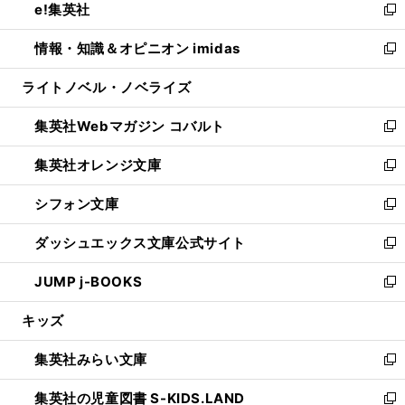
e!集英社
く
で
ド
ィ
い
新
開
ウ
ン
ウ
し
情報・知識＆オピニオン imidas
く
で
ド
ィ
い
新
開
ウ
ン
ウ
し
ライトノベル・ノベライズ
く
で
ド
ィ
い
開
ウ
ン
ウ
集英社Webマガジン コバルト
く
で
ド
ィ
新
開
ウ
ン
し
集英社オレンジ文庫
く
で
ド
い
新
開
ウ
ウ
し
シフォン文庫
く
で
ィ
い
新
開
ン
ウ
し
ダッシュエックス文庫公式サイト
く
ド
ィ
い
新
ウ
ン
ウ
し
JUMP j-BOOKS
で
ド
ィ
い
新
開
ウ
ン
ウ
し
キッズ
く
で
ド
ィ
い
開
ウ
ン
ウ
集英社みらい文庫
く
で
ド
ィ
新
開
ウ
ン
し
集英社の児童図書 S-KIDS.LAND
く
で
ド
い
新