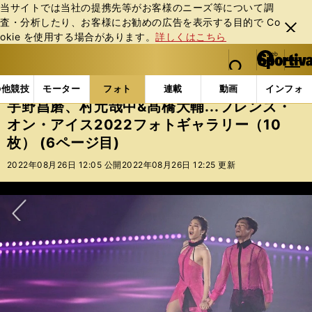
当サイトでは当社の提携先等がお客様のニーズ等について調
査・分析したり、お客様にお勧めの広告を表⽰する⽬的で Co
閉じ
okie を使⽤する場合があります。
詳しくはこちら
る
マイペ
web Sportiva (webスポルティーバ)
検索
メニュ
we
ー
フォトギャラリー
宇野昌磨、村元哉中&髙橋大輔...フレ
b
ジ
の他競技
モーター
フォト
連載
動画
インフォ
ス
宇野昌磨、村元哉中&髙橋大輔...フレンズ・
ポ
オン・アイス2022フォトギャラリー（10
ル
枚） (6ページ目)
テ
ィ
2022年08月26日 12:05 公開
2022年08月26日 12:25 更新
ー
バ
次へ