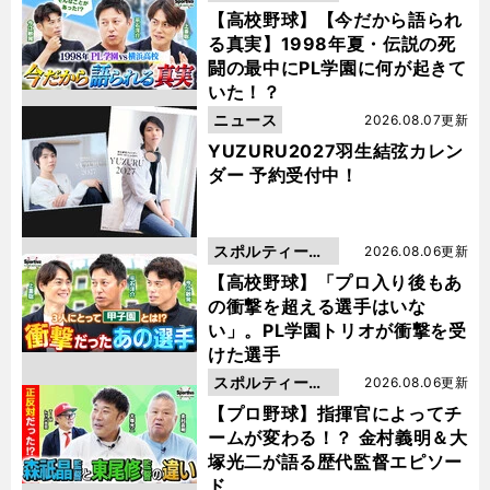
動画
【高校野球】【今だから語られ
る真実】1998年夏・伝説の死
闘の最中にPL学園に何が起きて
いた！？
ニュース
2026.08.07更新
YUZURU2027羽生結弦カレン
ダー 予約受付中！
スポルティーバ
2026.08.06更新
動画
【高校野球】「プロ入り後もあ
の衝撃を超える選手はいな
い」。PL学園トリオが衝撃を受
けた選手
スポルティーバ
2026.08.06更新
動画
【プロ野球】指揮官によってチ
ームが変わる！？ 金村義明＆大
塚光二が語る歴代監督エピソー
ド