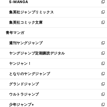
S-MANGA
く
で
ド
ィ
い
新
開
ウ
ン
ウ
し
集英社ジャンプリミックス
く
で
ド
ィ
い
新
開
ウ
ン
ウ
し
集英社コミック文庫
く
で
ド
ィ
い
新
開
ウ
ン
ウ
し
青年マンガ
く
で
ド
ィ
い
開
ウ
ン
ウ
週刊ヤングジャンプ
く
で
ド
ィ
新
開
ウ
ン
し
ヤングジャンプ定期購読デジタル
く
で
ド
い
新
開
ウ
ウ
し
ヤンジャン！
く
で
ィ
い
新
開
ン
ウ
し
となりのヤングジャンプ
く
ド
ィ
い
新
ウ
ン
ウ
し
グランドジャンプ
で
ド
ィ
い
新
開
ウ
ン
ウ
し
ウルトラジャンプ
く
で
ド
ィ
い
新
開
ウ
ン
ウ
し
少年ジャンプ+
く
で
ド
ィ
い
新