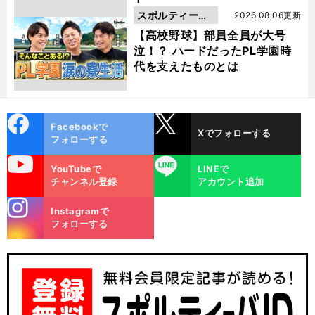
スポルティーバ
2026.08.06更新
動画
【高校野球】部員全員が大号
泣！？ ハードだったPL学園時
代を支えたものとは
cebo
X
Facebookで
Xでフォローする
ok
フォローする
uTube
LINE
YouTubeで
LINEで
チャンネル登録
アカウント追加
stagra
Instagramで
m
フォローする