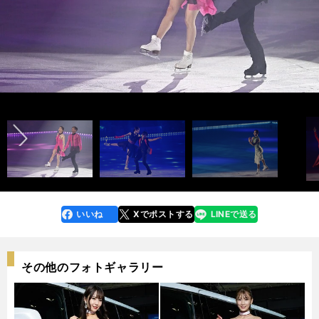
宇野昌磨
前へ
photo by Noto Sunao（a presto）
村元哉中&髙橋大輔
荒川静香
宮原知子
いいね
Xでポストする
LINEで送る
line
faceboo
x
k
その他のフォトギャラリー