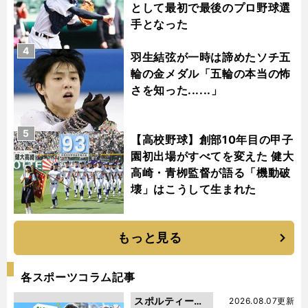
として最初で最後のプロ野球選
手となった
4
羽生結弦が一時は諦めたソチ五
輪の金メダル「五輪の本当の怖
さを知った......」
5
【高校野球】創部10年目の甲子
園初出場がすべてを変えた 健大
高崎・青栁監督が語る「機動破
壊」はこうして生まれた
もっと見る
各スポーツコラム記事
スポルティーバ
2026.08.07更新