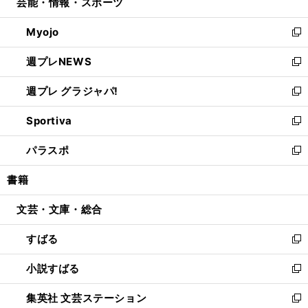
芸能・情報・スポーツ
く
で
ド
ィ
い
開
ウ
ン
ウ
Myojo
く
で
ド
ィ
新
開
ウ
ン
し
週プレNEWS
く
で
ド
い
新
開
ウ
ウ
し
週プレ グラジャパ!
く
で
ィ
い
新
開
ン
ウ
し
Sportiva
く
ド
ィ
い
新
ウ
ン
ウ
し
パラスポ
で
ド
ィ
い
新
開
ウ
ン
ウ
し
書籍
く
で
ド
ィ
い
開
ウ
ン
ウ
文芸・文庫・総合
く
で
ド
ィ
開
ウ
ン
すばる
く
で
ド
新
開
ウ
し
小説すばる
く
で
い
新
開
ウ
し
集英社 文芸ステーション
く
ィ
い
新