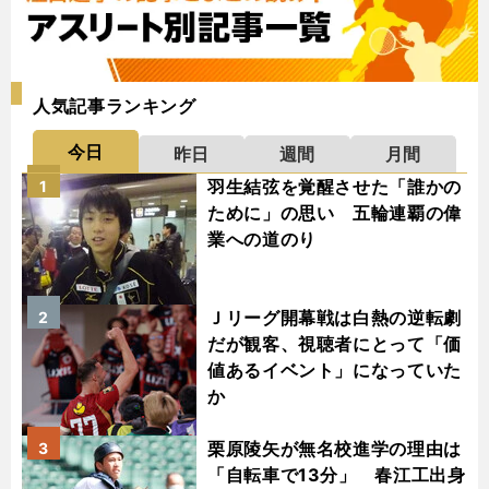
人気記事ランキング
今日
昨日
週間
月間
羽生結弦を覚醒させた「誰かの
1
ために」の思い 五輪連覇の偉
業への道のり
Ｊリーグ開幕戦は白熱の逆転劇
2
だが観客、視聴者にとって「価
値あるイベント」になっていた
か
栗原陵矢が無名校進学の理由は
3
「自転車で13分」 春江工出身