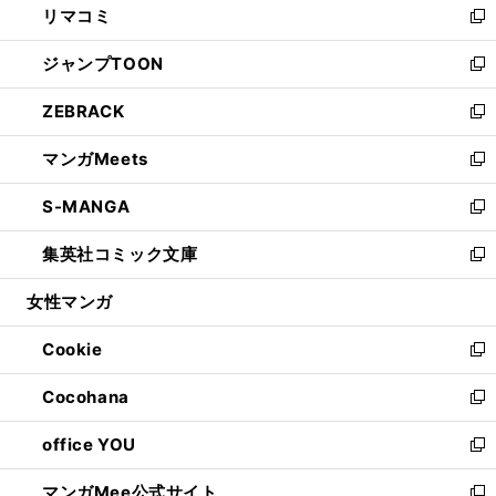
リマコミ
で
ド
ィ
い
新
開
ウ
ン
ウ
し
ジャンプTOON
く
で
ド
ィ
い
新
開
ウ
ン
ウ
し
ZEBRACK
く
で
ド
ィ
い
新
開
ウ
ン
ウ
し
マンガMeets
く
で
ド
ィ
い
新
開
ウ
ン
ウ
し
S-MANGA
く
で
ド
ィ
い
新
開
ウ
ン
ウ
し
集英社コミック文庫
く
で
ド
ィ
い
新
開
ウ
ン
ウ
し
女性マンガ
く
で
ド
ィ
い
開
ウ
ン
ウ
Cookie
く
で
ド
ィ
新
開
ウ
ン
し
Cocohana
く
で
ド
い
新
開
ウ
ウ
し
office YOU
く
で
ィ
い
新
開
ン
ウ
し
マンガMee公式サイト
く
ド
ィ
い