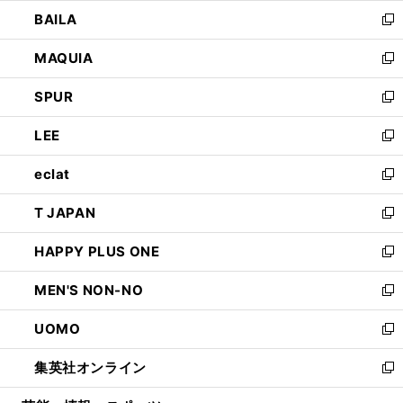
ウ
し
BAILA
く
ィ
い
新
ン
ウ
し
MAQUIA
ド
ィ
い
新
ウ
ン
ウ
し
SPUR
で
ド
ィ
い
新
開
ウ
ン
ウ
し
LEE
く
で
ド
ィ
い
新
開
ウ
ン
ウ
し
eclat
く
で
ド
ィ
い
新
開
ウ
ン
ウ
し
T JAPAN
く
で
ド
ィ
い
新
開
ウ
ン
ウ
し
HAPPY PLUS ONE
く
で
ド
ィ
い
新
開
ウ
ン
ウ
し
MEN'S NON-NO
く
で
ド
ィ
い
新
開
ウ
ン
ウ
し
UOMO
く
で
ド
ィ
い
新
開
ウ
ン
ウ
し
集英社オンライン
く
で
ド
ィ
い
新
開
ウ
ン
ウ
し