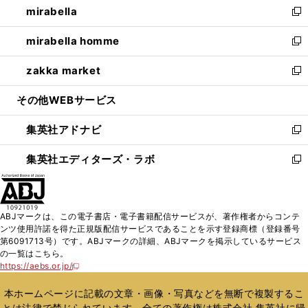
mirabella
く
で
ド
ィ
い
新
開
ウ
ン
ウ
し
mirabella homme
く
で
ド
ィ
い
新
開
ウ
ン
ウ
し
zakka market
く
で
ド
ィ
い
新
開
ウ
ン
ウ
し
その他WEBサービス
く
で
ド
ィ
い
開
ウ
ン
ウ
集英社アドナビ
く
で
ド
ィ
新
開
ウ
ン
し
集英社エディターズ・ラボ
く
で
ド
い
新
開
ウ
ウ
し
く
で
ィ
い
開
ン
ウ
ABJマークは、この電子書店・電子書籍配信サービスが、著作権者からコンテ
く
ド
ィ
ンツ使用許諾を得た正規版配信サービスであることを示す登録商標（登録番号
ウ
ン
第6091713号）です。ABJマークの詳細、ABJマークを掲示しているサービス
で
ド
の一覧はこちら。
開
ウ
https://aebs.or.jp/
新
く
で
し
い
開
本ホームページに記載の文章・画像・写真などを無断で複製するこ
ウ
く
とは法律で禁じられています。全ての著作権は株式会社 集英社に帰