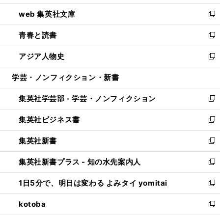
ン
ウ
し
web 集英社文庫
ド
ィ
い
新
ウ
ン
ウ
し
青春と読書
で
ド
ィ
い
新
開
ウ
ン
ウ
し
アジア人物史
く
で
ド
ィ
い
新
開
ウ
ン
ウ
し
学芸・ノンフィクション・新書
く
で
ド
ィ
い
開
ウ
ン
ウ
集英社学芸部 - 学芸・ノンフィクション
く
で
ド
ィ
新
開
ウ
ン
し
集英社ビジネス書
く
で
ド
い
新
開
ウ
ウ
し
集英社新書
く
で
ィ
い
新
開
ン
ウ
し
集英社新書プラス - 知の水先案内人
く
ド
ィ
い
新
ウ
ン
ウ
し
1日5分で、明日は変わる よみタイ yomitai
で
ド
ィ
い
新
開
ウ
ン
ウ
し
kotoba
く
で
ド
ィ
い
新
開
ウ
ン
ウ
し