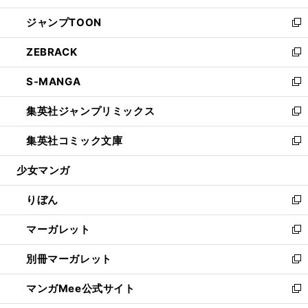
開
ウ
ン
ウ
し
ジャンプTOON
く
で
ド
ィ
い
新
開
ウ
ン
ウ
し
ZEBRACK
く
で
ド
ィ
い
新
開
ウ
ン
ウ
し
S-MANGA
く
で
ド
ィ
い
新
開
ウ
ン
ウ
し
集英社ジャンプリミックス
く
で
ド
ィ
い
新
開
ウ
ン
ウ
し
集英社コミック文庫
く
で
ド
ィ
い
新
開
ウ
ン
ウ
し
少女マンガ
く
で
ド
ィ
い
開
ウ
ン
ウ
りぼん
く
で
ド
ィ
新
開
ウ
ン
し
マーガレット
く
で
ド
い
新
開
ウ
ウ
し
別冊マーガレット
く
で
ィ
い
新
開
ン
ウ
し
マンガMee公式サイト
く
ド
ィ
い
新
ウ
ン
ウ
し