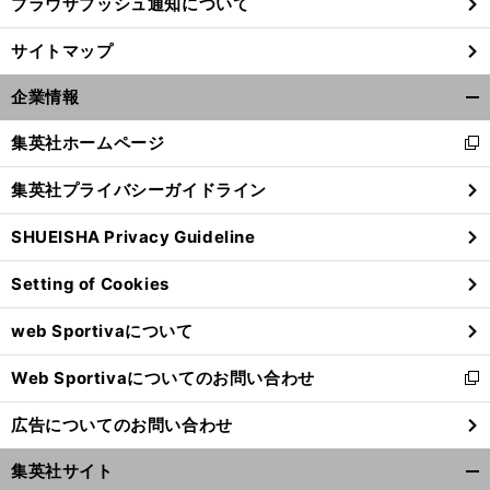
ブラウザプッシュ通知について
サイトマップ
企業情報
開
く/
集英社ホームページ
新
閉
し
じ
集英社プライバシーガイドライン
い
る
ウ
SHUEISHA Privacy Guideline
ィ
ン
Setting of Cookies
ド
ウ
web Sportivaについて
で
開
Web Sportivaについてのお問い合わせ
く
新
し
広告についてのお問い合わせ
い
ウ
集英社サイト
ィ
開