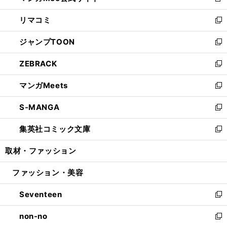
新
ウ
ン
ウ
し
リマコミ
で
ド
ィ
い
新
開
ウ
ン
ウ
し
ジャンプTOON
く
で
ド
ィ
い
新
開
ウ
ン
ウ
し
ZEBRACK
く
で
ド
ィ
い
新
開
ウ
ン
ウ
し
マンガMeets
く
で
ド
ィ
い
新
開
ウ
ン
ウ
し
S-MANGA
く
で
ド
ィ
い
新
開
ウ
ン
ウ
し
集英社コミック文庫
く
で
ド
ィ
い
新
開
ウ
ン
ウ
し
取材・ファッション
く
で
ド
ィ
い
開
ウ
ン
ウ
ファッション・美容
く
で
ド
ィ
開
ウ
ン
Seventeen
く
で
ド
新
開
ウ
し
non-no
く
で
い
新
開