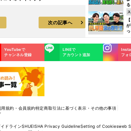
る
ラ
光
ス
ピ
【
次の記事へ
が
っ
た
Instagra
LINE
YouTubeで
LINEで
Inst
m
チャンネル登録
アカウント追加
フォ
利用規約・会員規約
特定商取引法に基づく表示・その他の事項
プ
ガイドライン
SHUEISHA Privacy Guideline
Setting of Cookies
web 