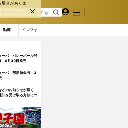
る場合がありま
マイペ
閉じ
検索
メニュ
ー
る
す
ジ
る
動画
インフォ
ィーバ バレーボール特
.4 6月30日発売
ィーバ 部活特集号 3
売
などのお知らせが届く
通知を受け取る方法につ