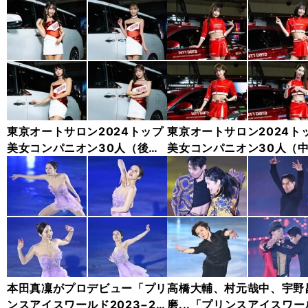
東京オートサロン2024トップ
東京オートサロン2024ト
美女コンパニオン30人（後
美女コンパニオン30人（
編）「全身フォト」
編）「全身フォト」
本田真凜がプロデビュー「プリ
高橋大輔、村元哉中、宇野
ンスアイスワールド2023−20
磨...「プリンスアイスワー