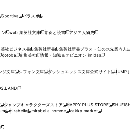
し
し
し
し
し
ン
ン
ン
ン
開
開
開
開
開
い
い
い
い
い
ド
ド
ド
ド
く
く
く
く
く
ウ
ウ
ウ
ウ
ウ
ウ
ウ
ウ
ウ
Sportiva
パラスポ
新
新
ィ
ィ
ィ
ィ
ィ
で
で
で
で
し
し
し
ン
ン
ン
ン
ン
開
開
開
開
い
い
い
ド
ド
ド
ド
ド
ョン
web 集英社文庫
青春と読書
アジア人物史
く
く
く
く
新
新
新
新
ウ
ウ
ウ
ウ
ウ
ウ
ウ
ウ
し
し
し
し
ィ
ィ
ィ
で
で
で
で
で
い
い
い
い
ン
ン
ン
集英社ビジネス書
集英社新書
集英社新書プラス - 知の水先案内人
開
開
開
開
開
新
新
新
ウ
ウ
ウ
ウ
ド
ド
ド
kotoba
e!集英社
情報・知識＆オピニオン imidas
く
く
く
く
く
新
し
新
し
新
ィ
ィ
ィ
ィ
ウ
ウ
ウ
し
し
い
し
い
し
ン
ン
ン
ン
で
で
で
い
い
ウ
い
ウ
い
ド
ド
ド
ド
ンジ文庫
シフォン文庫
ダッシュエックス文庫公式サイト
JUMP 
開
開
開
新
新
新
ウ
ウ
ィ
ウ
ィ
ウ
ウ
ウ
ウ
ウ
く
く
く
し
し
し
ィ
ィ
ン
ィ
ン
ィ
で
で
で
で
い
い
い
ン
ン
ド
ン
ド
ン
S.LAND
開
開
開
開
新
ウ
ウ
ウ
ド
ド
ウ
ド
ウ
ド
く
く
く
く
し
ィ
ィ
ィ
ウ
ウ
で
ウ
で
ウ
い
ン
ン
ン
ジャンプキャラクターズストア
HAPPY PLUS STORE
SHUEIS
で
で
開
で
開
で
新
新
新
ウ
ド
ド
ド
ium
mirabella
mirabella homme
zakka market
開
開
く
開
く
開
し
新
新
新
し
新
し
ィ
ウ
ウ
ウ
く
く
く
く
い
し
し
い
し
し
い
ン
で
で
で
ウ
い
い
ウ
い
い
ウ
ド
ボ
開
開
開
新