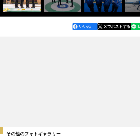
いいね
Xでポストする
line
faceboo
x
k
その他のフォトギャラリー