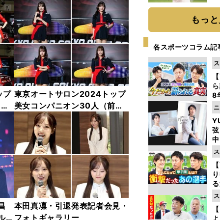
ト
く
もっと
各スポーツコラム記
ス
【
ら
ップ
東京オートサロン2024トップ
8
最
中
美女コンパニオン30人（前
ニ
き
編）「全身フォト」
Y
弦
中
ス
【
り
る
学
ス
け
昌
本田真凜・引退発表記者会見・
【
ルド
フォトギャラリー
よ