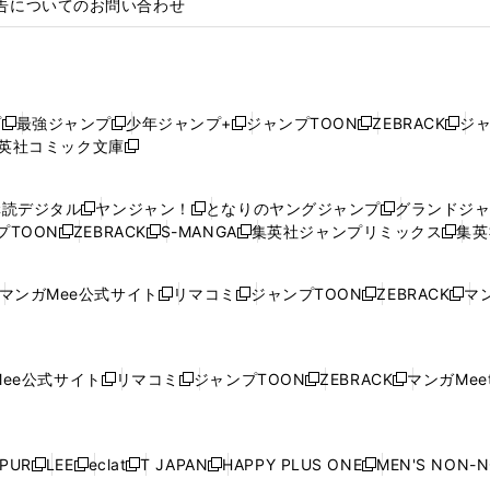
告についてのお問い合わせ
プ
最強ジャンプ
少年ジャンプ+
ジャンプTOON
ZEBRACK
ジ
新
新
新
新
新
英社コミック文庫
し
新
し
し
し
し
い
い
し
い
い
い
ウ
ウ
い
ウ
ウ
ウ
購読デジタル
ヤンジャン！
となりのヤングジャンプ
グランドジ
新
新
新
ィ
ィ
ウ
ィ
ィ
ィ
プTOON
ZEBRACK
S-MANGA
集英社ジャンプリミックス
集英
新
し
新
し
新
し
新
ン
ン
ィ
ン
ン
ン
し
い
し
い
し
い
し
ド
ド
ン
ド
ド
ド
い
ウ
い
ウ
い
ウ
い
ウ
ウ
ド
ウ
ウ
ウ
マンガMee公式サイト
リマコミ
ジャンプTOON
ZEBRACK
マン
新
新
新
新
ウ
ィ
ウ
ィ
ウ
ィ
ウ
で
で
ウ
で
で
で
し
し
し
し
し
ィ
ン
ィ
ン
ィ
ン
ィ
開
開
で
開
開
開
い
い
い
い
い
ン
ド
ン
ド
ン
ド
ン
く
く
開
く
く
く
ウ
ウ
ウ
ウ
ウ
ド
ウ
ド
ウ
ド
ウ
ド
ee公式サイト
リマコミ
ジャンプTOON
ZEBRACK
マンガMeet
く
新
新
新
新
ィ
ィ
ィ
ィ
ィ
ウ
で
ウ
で
ウ
で
ウ
し
し
し
し
ン
ン
ン
ン
ン
で
開
で
開
で
開
で
い
い
い
い
ド
ド
ド
ド
ド
開
く
開
く
開
く
開
ウ
ウ
ウ
ウ
ウ
ウ
ウ
ウ
ウ
PUR
LEE
eclat
T JAPAN
HAPPY PLUS ONE
MEN'S NON-
く
く
く
く
新
新
新
新
新
ィ
ィ
ィ
ィ
で
で
で
で
で