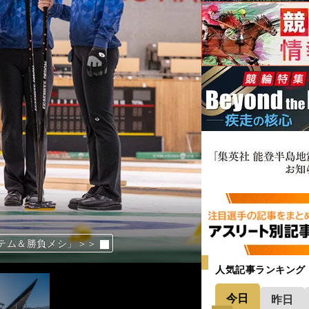
たがりが多い」
権を制すのはどこだ
ビが互いの素顔を暴露＞＞
テム＆勝負メシ」＞＞
人気記事ランキング
今日
昨日