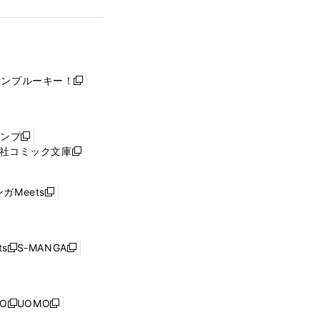
ャンプルーキー！
新
し
い
ウ
ャンプ
新
ィ
社コミック文庫
し
新
ン
い
し
ド
ウ
い
ウ
ガMeets
新
ィ
ウ
で
し
ン
ィ
開
い
ド
ン
く
ウ
ウ
ド
s
S-MANGA
新
新
ィ
で
ウ
し
し
ン
開
で
い
い
ド
く
開
ウ
ウ
ウ
NO
UOMO
く
新
新
ィ
ィ
で