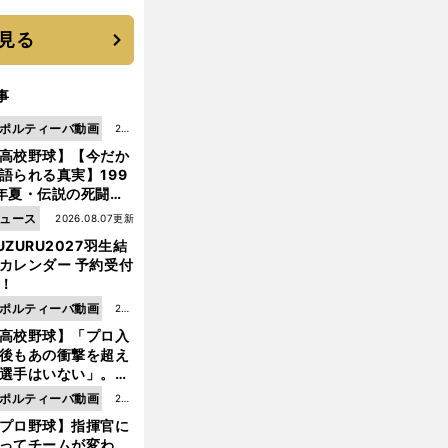
 それでもプロではな
大学進学を選ぶ理由
見る
事
ポルティーバ動画
202
高校野球】【今だか
6.0
語られる真実】199
8.0
年夏・伝説の死闘の
7更
中にPL学園に何が起
ュース
2026.08.07更新
新
ていた！？
UZURU2027羽生結
カレンダー 予約受付
！
ポルティーバ動画
202
高校野球】「プロ入
6.0
後もあの衝撃を超え
8.0
選手はいない」。PL
6更
園トリオが衝撃を受
ポルティーバ動画
202
新
た選手
プロ野球】指揮官に
6.0
ってチームが変わ