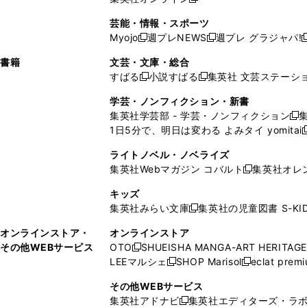
し
新
し
し
し
ン
ィ
ン
ン
開
で
開
で
い
し
い
い
い
ド
ン
ド
ド
芸能・情報・スポーツ
く
開
く
開
ウ
い
ウ
ウ
ウ
ウ
ド
ウ
ウ
Myojo
週プレNEWS
週プレ グラジャパ!
く
く
新
新
新
ィ
ウ
ィ
ィ
ィ
で
ウ
で
で
し
し
ン
ィ
ン
ン
ン
書籍
文芸・文庫・総合
開
で
開
開
い
い
ド
ン
ド
ド
ド
すばる
小説すばる
集英社 文芸ステーシ
く
開
く
く
新
新
ウ
ウ
ウ
ド
ウ
ウ
ウ
く
し
し
ィ
ィ
学芸・ノンフィクション・新書
で
ウ
で
で
で
い
い
ン
ン
集英社学芸部 - 学芸・ノンフィクション
開
で
開
開
開
新
ウ
ウ
ド
ド
1日5分で、明日は変わる よみタイ yomitai
く
開
く
く
く
し
新
ィ
ィ
ウ
ウ
く
い
ン
ン
ライトノベル・ノベライズ
で
で
ウ
ド
ド
集英社Webマガジン コバルト
集英社オレ
開
開
新
ィ
ウ
ウ
く
く
し
ン
キッズ
で
で
い
ド
集英社みらい文庫
集英社の児童図書 S-KID
開
開
新
ウ
ウ
く
く
し
ィ
オンラインストア・
オンラインストア
で
い
ン
その他WEBサービス
OTO
SHUEISHA MANGA-ART HERITAGE
開
新
ウ
ド
LEEマルシェ
SHOP Marisol
eclat prem
く
し
新
新
ィ
ウ
い
し
し
ン
その他WEBサービス
で
ウ
い
い
ド
集英社アドナビ
集英社エディターズ・ラ
開
新