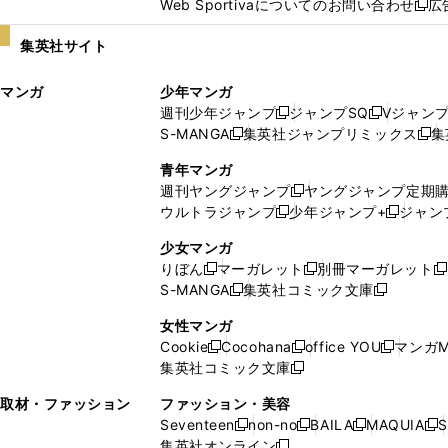
Web Sportivaについてのお問い合わせ
広
し
新
い
し
集英社サイト
ウ
い
ィ
ウ
マンガ
少年マンガ
ン
ィ
週刊少年ジャンプ
ジャンプSQ
Vジャン
ド
ン
新
新
S-MANGA
集英社ジャンプリミックス
集
ウ
ド
新
し
し
新
で
ウ
し
い
い
し
青年マンガ
開
で
い
ウ
ウ
い
週刊ヤングジャンプ
ヤングジャンプ定期
新
く
開
ウ
ィ
ィ
ウ
ウルトラジャンプ
少年ジャンプ+
ジャン
新
し
新
く
ィ
ン
ン
ィ
し
い
し
ン
ド
ド
ン
少女マンガ
い
ウ
い
ド
ウ
ウ
ド
りぼん
マーガレット
別冊マーガレット
新
新
新
ウ
ィ
ウ
ウ
で
で
ウ
S-MANGA
集英社コミック文庫
し
新
し
新
ィ
ン
ィ
で
開
開
で
い
し
い
し
ン
ド
ン
女性マンガ
開
く
く
開
ウ
い
ウ
い
ド
ウ
ド
Cookie
Cocohana
office YOU
マンガM
く
く
新
新
新
ィ
ウ
ィ
ウ
ウ
で
ウ
集英社コミック文庫
し
新
し
し
ン
ィ
ン
ィ
で
開
で
い
し
い
い
ド
ン
ド
ン
取材・ファッション
ファッション・美容
開
く
開
ウ
い
ウ
ウ
ウ
ド
ウ
ド
Seventeen
non-no
BAILA
MAQUIA
S
く
く
新
新
新
新
ィ
ウ
ィ
ィ
で
ウ
で
ウ
集英社オンライン