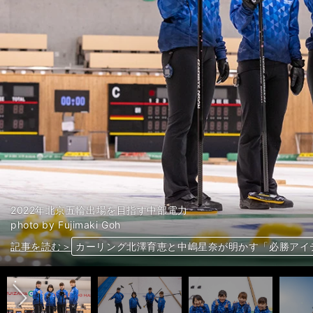
2022年北京五輪出場を目指す中部電力
photo by Fujimaki Goh
前へ
記事を読む＞
記事を読む＞
記事を読む＞
記事を読む＞
石郷岡葉純がチーム中部電力を語る。「うちは攻め
2022年北京五輪への第一歩。カーリング日本選手
カーリング中部電力の北澤育恵＆中嶋星奈。名コン
カーリング北澤育恵と中嶋星奈が明かす「必勝アイ