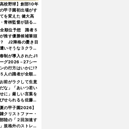
高校野球】創部10年
の甲子園初出場がす
てを変えた 健大高
・青栁監督が語る
機動破壊」はこうし
1全順位予想 識者５
生まれた
が推す優勝候補筆頭
？ J2降格の憂き目
遭いそうな３クラブ
は？
春制が導入されたJ1
ーグ2026－27シー
ンの行方はいかに!?
５人の識者が全順位
大胆予想
お前がラクして生意
だな」「あいつ若い
せに」厳しい言葉を
びせられるも佐藤慎
郎が貫いた誇りとフ
夏の甲子園2026】
ンへの思い
隷クリストファー・
部陸の「２回加速す
」規格外のストレー