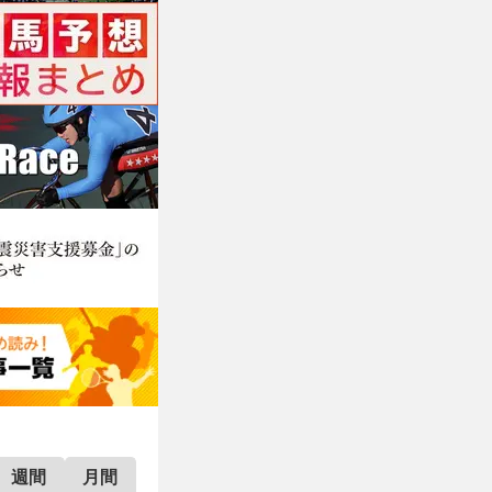
週間
月間