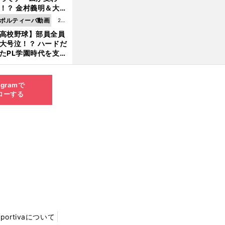
8.0
！？ 金村義明＆大塚
6更
二が語る歴代監督エ
ポルティーバ動画
202
新
ソード
高校野球】部員全員
6.0
大号泣！？ ハードだ
8.0
たPL学園時代を支え
6更
ものとは
新
agramで
ローする
Sportivaについて