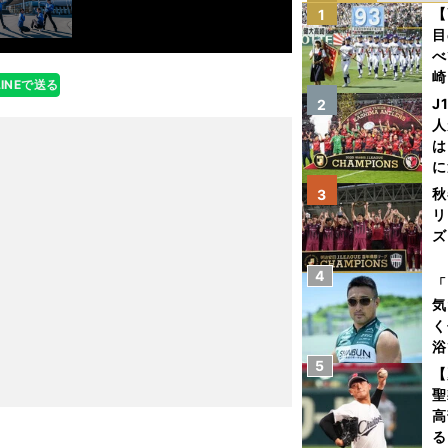
【
1
目
べ
崎
LINEで送る
「
J
2
て
人
は
に
と
秋
3
リ
ズ
4
を
「
気
く
浴
5
太
【
ァ
聖
高
る