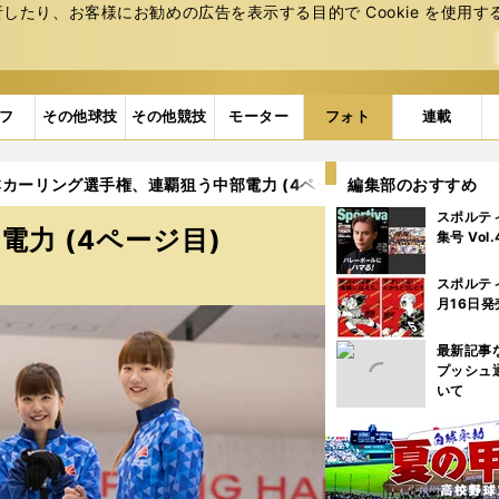
たり、お客様にお勧めの広告を表⽰する⽬的で Cookie を使⽤す
フ
その他球技
その他競技
モーター
フォト
連載
カーリング選手権、連覇狙う中部電力 (4ページ目)
編集部のおすすめ
スポルテ
力 (4ページ目)
集号 Vol
スポルテ
月16日発
最新記事
プッシュ
いて