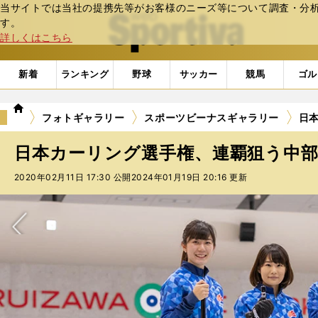
当サイトでは当社の提携先等がお客様のニーズ等について調査・分析し
web Sportiva (webスポルティーバ)
す。
詳しくはこちら
新着
ランキング
野球
サッカー
競馬
ゴル
we
フォトギャラリー
スポーツビーナスギャラリー
日本
b
ス
日本カーリング選手権、連覇狙う中部電
ポ
ル
2020年02月11日 17:30 公開
2024年01月19日 20:16 更新
テ
ィ
ー
バ
次へ