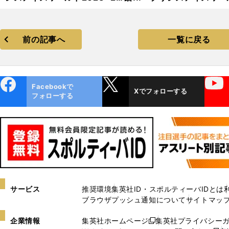
24」フォトギャラリー
2023−2024」フォトギャ
リー
前の記事へ
一覧に戻る
ebo
X
YouTube
Facebookで
Xでフォローする
ok
フォローする
サービス
推奨環境
集英社ID・スポルティーバIDとは
ブラウザプッシュ通知について
サイトマッ
企業情報
集英社ホームページ
集英社プライバシー
新