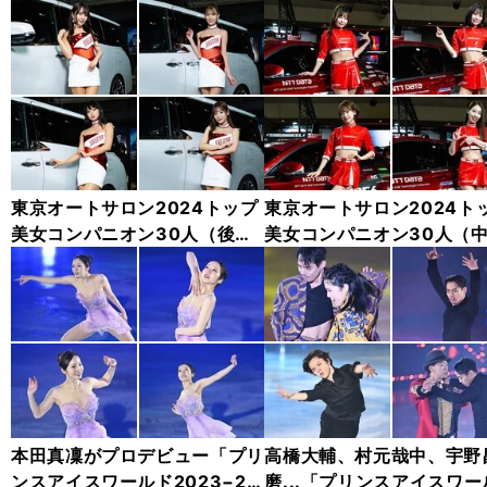
東京オートサロン2024トップ
東京オートサロン2024ト
美女コンパニオン30人（後
美女コンパニオン30人（
編）「全身フォト」
編）「全身フォト」
本田真凜がプロデビュー「プリ
高橋大輔、村元哉中、宇野
ンスアイスワールド2023−20
磨...「プリンスアイスワー