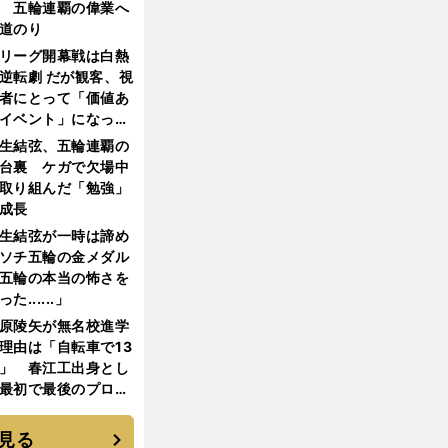
 五輪連覇の偉業へ
道のり
リーグ開幕戦は白熱
逆転劇 だが観客、視
者にとって「価値あ
イベント」になって
たか
生結弦、五輪連覇の
台裏 ケガで欠場中
取り組んだ「勉強」
成長
生結弦が一時は諦め
ソチ五輪の金メダル
五輪の本当の怖さを
った......」
原陵矢が無名校進学
理由は「自転車で13
」 春江工出身とし
最初で最後のプロ野
選手となった
見る