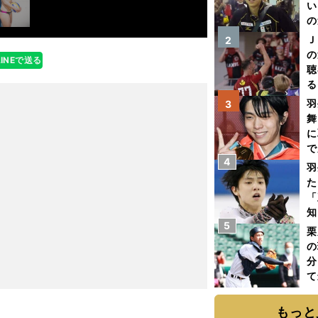
い
の
Ｊ
2
の
LINEで送る
聴
る
い
羽
3
舞
に
で
4
羽
た
「
知
5
栗
の
分
て
球
もっと