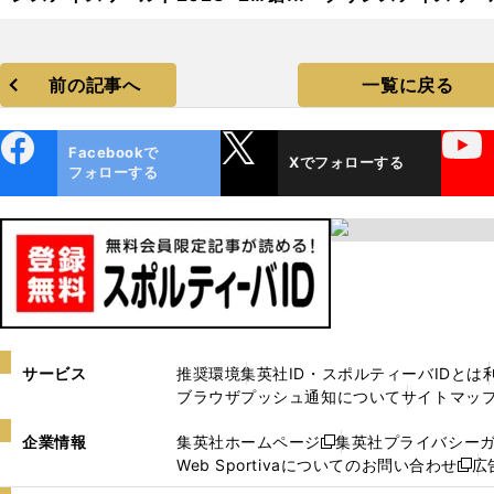
24」フォトギャラリー
2023−2024」フォトギャ
リー
前の記事へ
一覧に戻る
ebo
X
YouTube
Facebookで
Xでフォローする
ok
フォローする
サービス
推奨環境
集英社ID・スポルティーバIDとは
ブラウザプッシュ通知について
サイトマッ
企業情報
集英社ホームページ
集英社プライバシー
新
Web Sportivaについてのお問い合わせ
広
し
新
い
し