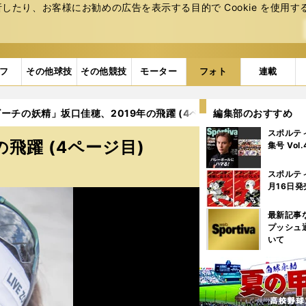
たり、お客様にお勧めの広告を表⽰する⽬的で Cookie を使⽤す
フ
その他球技
その他競技
モーター
フォト
連載
ーチの妖精」坂口佳穂、2019年の飛躍 (4ページ目)
編集部のおすすめ
スポルテ
飛躍 (4ページ目)
集号 Vol
スポルテ
月16日発
最新記事
プッシュ
いて