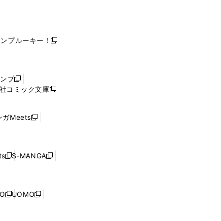
ャンプルーキー！
新
し
い
ウ
ャンプ
新
ィ
社コミック文庫
し
新
ン
い
し
ド
ウ
い
ウ
ガMeets
新
ィ
ウ
で
し
ン
ィ
開
い
ド
ン
く
ウ
ウ
ド
s
S-MANGA
新
新
ィ
で
ウ
し
し
ン
開
で
い
い
ド
く
開
ウ
ウ
ウ
NO
UOMO
く
新
新
ィ
ィ
で
し
し
ン
ン
開
い
い
ド
ド