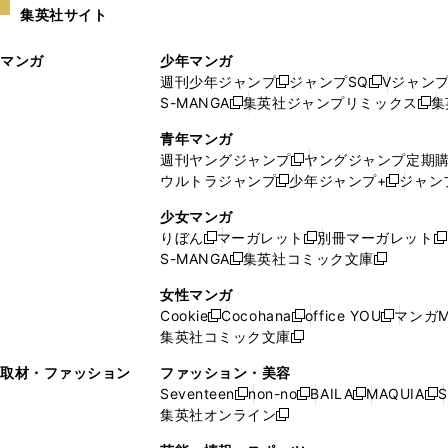
集英社サイト
ウ
い
ィ
ウ
マンガ
少年マンガ
ン
ィ
週刊少年ジャンプ
ジャンプSQ
Vジャン
ド
ン
新
新
S-MANGA
集英社ジャンプリミックス
集
ウ
ド
新
し
し
新
で
ウ
し
い
い
し
青年マンガ
開
で
い
ウ
ウ
い
週刊ヤングジャンプ
ヤングジャンプ定期
新
く
開
ウ
ィ
ィ
ウ
ウルトラジャンプ
少年ジャンプ+
ジャン
新
し
新
く
ィ
ン
ン
ィ
し
い
し
ン
ド
ド
ン
少女マンガ
い
ウ
い
ド
ウ
ウ
ド
りぼん
マーガレット
別冊マーガレット
新
新
新
ウ
ィ
ウ
ウ
で
で
ウ
S-MANGA
集英社コミック文庫
し
新
し
新
ィ
ン
ィ
で
開
開
で
い
し
い
し
ン
ド
ン
女性マンガ
開
く
く
開
ウ
い
ウ
い
ド
ウ
ド
Cookie
Cocohana
office YOU
マンガM
く
く
新
新
新
ィ
ウ
ィ
ウ
ウ
で
ウ
集英社コミック文庫
し
新
し
し
ン
ィ
ン
ィ
で
開
で
い
し
い
い
ド
ン
ド
ン
取材・ファッション
ファッション・美容
開
く
開
ウ
い
ウ
ウ
ウ
ド
ウ
ド
Seventeen
non-no
BAILA
MAQUIA
S
く
く
新
新
新
新
ィ
ウ
ィ
ィ
で
ウ
で
ウ
集英社オンライン
し
新
し
し
し
ン
ィ
ン
ン
開
で
開
で
い
し
い
い
い
ド
ン
ド
ド