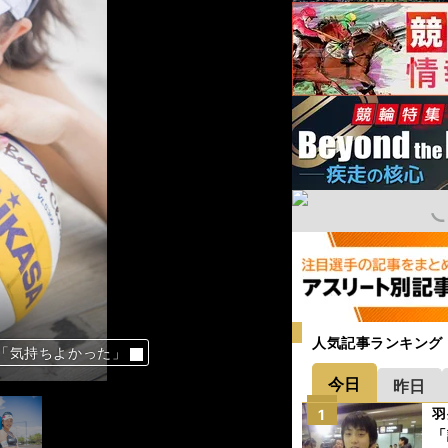
人気記事ランキング
「気持ちよかった」
「気持ちよかった」
「気持ちよかった」
「気持ちよかった」
今日
昨日
羽
1
「