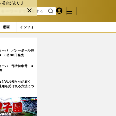
る場合がありま
マイペ
閉じ
検索
メニュ
ー
る
す
ジ
る
動画
インフォ
ィーバ バレーボール特
.4 6月30日発売
ィーバ 部活特集号 3
売
などのお知らせが届く
通知を受け取る方法につ