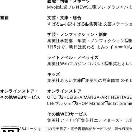
芸能・情報・スポーツ
く
開
く
開
ウ
い
ウ
ウ
ウ
ウ
ド
ウ
ウ
Myojo
週プレNEWS
週プレ グラジャパ!
く
く
新
新
新
ィ
ウ
ィ
ィ
ィ
で
ウ
で
で
し
し
ン
ィ
ン
ン
ン
書籍
文芸・文庫・総合
開
で
開
開
い
い
ド
ン
ド
ド
ド
すばる
小説すばる
集英社 文芸ステーシ
く
開
く
く
新
新
ウ
ウ
ウ
ド
ウ
ウ
ウ
く
し
し
ィ
ィ
学芸・ノンフィクション・新書
で
ウ
で
で
で
い
い
ン
ン
集英社学芸部 - 学芸・ノンフィクション
開
で
開
開
開
新
ウ
ウ
ド
ド
1日5分で、明日は変わる よみタイ yomitai
く
開
く
く
く
し
新
ィ
ィ
ウ
ウ
く
い
ン
ン
ライトノベル・ノベライズ
で
で
ウ
ド
ド
集英社Webマガジン コバルト
集英社オレ
開
開
新
ィ
ウ
ウ
く
く
し
ン
キッズ
で
で
い
ド
集英社みらい文庫
集英社の児童図書 S-KID
開
開
新
ウ
ウ
く
く
し
ィ
オンラインストア・
オンラインストア
で
い
ン
その他WEBサービス
OTO
SHUEISHA MANGA-ART HERITAGE
開
新
ウ
ド
LEEマルシェ
SHOP Marisol
eclat prem
く
し
新
新
ィ
ウ
い
し
し
ン
その他WEBサービス
で
ウ
い
い
ド
集英社アドナビ
集英社エディターズ・ラ
開
新
ィ
ウ
ウ
ウ
く
し
ABJマークは、この電子書店・電子書籍配信サービスが、著作権者か
ン
ィ
ィ
で