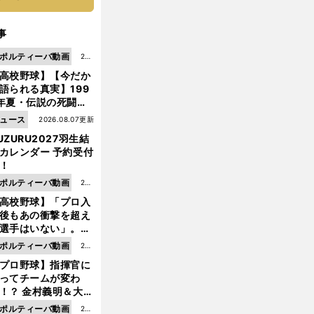
事
ポルティーバ動画
202
高校野球】【今だか
6.0
語られる真実】199
8.0
年夏・伝説の死闘の
7更
中にPL学園に何が起
ュース
2026.08.07更新
新
ていた！？
UZURU2027羽生結
カレンダー 予約受付
！
ポルティーバ動画
202
高校野球】「プロ入
6.0
後もあの衝撃を超え
8.0
選手はいない」。PL
6更
園トリオが衝撃を受
ポルティーバ動画
202
新
た選手
プロ野球】指揮官に
6.0
ってチームが変わ
8.0
！？ 金村義明＆大塚
6更
二が語る歴代監督エ
ポルティーバ動画
202