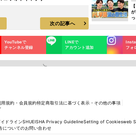
ピ
ラ
【
が
っ
次の記事へ
た
Instagra
LINE
YouTubeで
LINEで
Inst
m
チャンネル登録
アカウント追加
フォ
利用規約・会員規約
特定商取引法に基づく表示・その他の事項
プ
ガイドライン
SHUEISHA Privacy Guideline
Setting of Cookies
web 
告についてのお問い合わせ