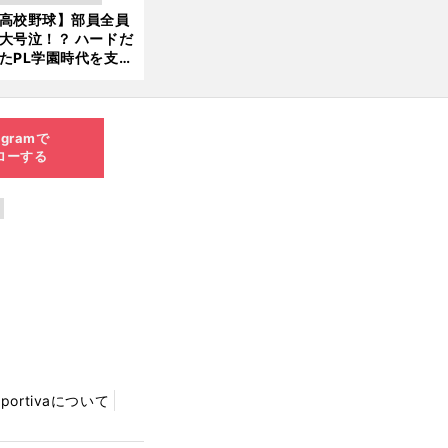
新
ソード
高校野球】部員全員
6.0
大号泣！？ ハードだ
8.0
たPL学園時代を支え
6更
ものとは
新
agramで
ローする
Sportivaについて