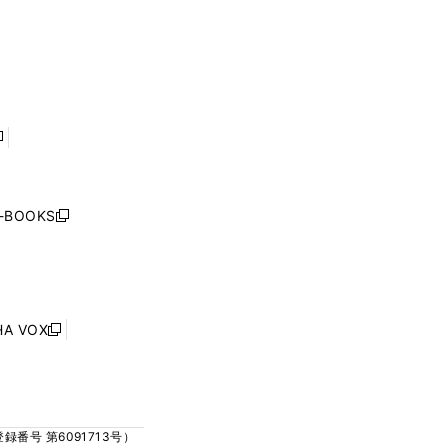
く
ウ
ウ
ウ
ウ
ィ
ィ
で
で
ン
ン
開
開
ド
ド
く
く
ウ
ウ
で
で
開
開
く
く
し
い
ウ
j-BOOKS
新
ィ
し
ン
い
ド
ウ
ウ
ィ
で
ン
HA VOX
開
新
ド
く
し
ウ
い
で
ウ
開
ィ
く
号 第6091713号）
ン