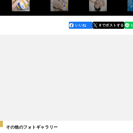
いいね
Xでポストする
line
faceboo
x
k
その他のフォトギャラリー