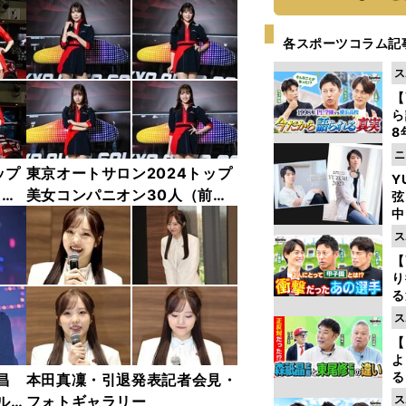
各スポーツコラム記
ス
【
ら
8
最
ニ
き
ップ
東京オートサロン2024トップ
Y
中
美女コンパニオン30人（前
弦
中
編）「全身フォト」
ス
【
り
る
学
ス
け
【
よ
る
昌
本田真凜・引退発表記者会見・
光
ルド
フォトギャラリー
ス