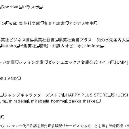
く
く
く
く
く
ウ
ウ
ウ
ウ
ウ
ウ
ウ
ウ
ウ
Sportiva
パラスポ
新
新
ィ
ィ
ィ
ィ
ィ
で
で
で
で
し
し
し
ン
ン
ン
ン
ン
開
開
開
開
い
い
い
ド
ド
ド
ド
ド
ョン
web 集英社文庫
青春と読書
アジア人物史
く
く
く
く
新
新
新
新
ウ
ウ
ウ
ウ
ウ
ウ
ウ
ウ
し
し
し
し
ィ
ィ
ィ
で
で
で
で
で
い
い
い
い
ン
ン
ン
集英社ビジネス書
集英社新書
集英社新書プラス - 知の水先案内人
開
開
開
開
開
新
新
新
ウ
ウ
ウ
ウ
ド
ド
ド
kotoba
e!集英社
情報・知識＆オピニオン imidas
く
く
く
く
く
新
し
新
し
新
ィ
ィ
ィ
ィ
ウ
ウ
ウ
し
し
い
し
い
し
ン
ン
ン
ン
で
で
で
い
い
ウ
い
ウ
い
ド
ド
ド
ド
ンジ文庫
シフォン文庫
ダッシュエックス文庫公式サイト
JUMP 
開
開
開
新
新
新
ウ
ウ
ィ
ウ
ィ
ウ
ウ
ウ
ウ
ウ
く
く
く
し
し
し
ィ
ィ
ン
ィ
ン
ィ
で
で
で
で
い
い
い
ン
ン
ド
ン
ド
ン
S.LAND
開
開
開
開
新
ウ
ウ
ウ
ド
ド
ウ
ド
ウ
ド
く
く
く
く
し
ィ
ィ
ィ
ウ
ウ
で
ウ
で
ウ
い
ン
ン
ン
ジャンプキャラクターズストア
HAPPY PLUS STORE
SHUEIS
で
で
開
で
開
で
新
新
新
ウ
ド
ド
ド
ium
mirabella
mirabella homme
zakka market
開
開
く
開
く
開
し
新
新
新
し
新
し
ィ
ウ
ウ
ウ
く
く
く
く
い
し
し
い
し
し
い
ン
で
で
で
ウ
い
い
ウ
い
い
ウ
ド
ボ
開
開
開
新
ィ
ウ
ウ
ィ
ウ
ウ
ィ
ウ
く
く
く
し
らコンテンツ使用許諾を得た正規版配信サービスであることを示す登録商標（登録番
ン
ィ
ィ
ン
ィ
ィ
ン
で