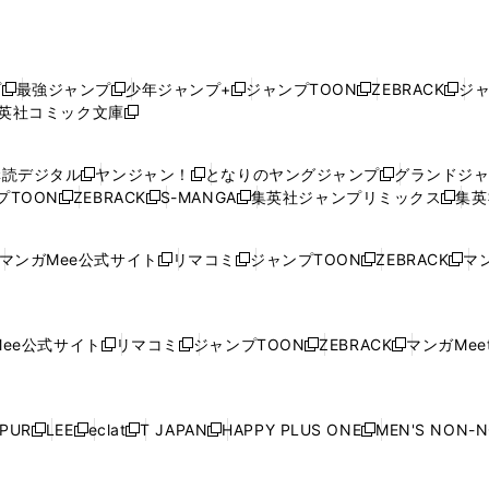
プ
最強ジャンプ
少年ジャンプ+
ジャンプTOON
ZEBRACK
ジ
新
新
新
新
新
英社コミック文庫
し
新
し
し
し
し
い
い
し
い
い
い
ウ
ウ
い
ウ
ウ
ウ
購読デジタル
ヤンジャン！
となりのヤングジャンプ
グランドジ
新
新
新
ィ
ィ
ウ
ィ
ィ
ィ
プTOON
ZEBRACK
S-MANGA
集英社ジャンプリミックス
集英
新
し
新
し
新
し
新
ン
ン
ィ
ン
ン
ン
し
い
し
い
し
い
し
ド
ド
ン
ド
ド
ド
い
ウ
い
ウ
い
ウ
い
ウ
ウ
ド
ウ
ウ
ウ
マンガMee公式サイト
リマコミ
ジャンプTOON
ZEBRACK
マン
新
新
新
新
ウ
ィ
ウ
ィ
ウ
ィ
ウ
で
で
ウ
で
で
で
し
し
し
し
し
ィ
ン
ィ
ン
ィ
ン
ィ
開
開
で
開
開
開
い
い
い
い
い
ン
ド
ン
ド
ン
ド
ン
く
く
開
く
く
く
ウ
ウ
ウ
ウ
ウ
ド
ウ
ド
ウ
ド
ウ
ド
ee公式サイト
リマコミ
ジャンプTOON
ZEBRACK
マンガMeet
く
新
新
新
新
ィ
ィ
ィ
ィ
ィ
ウ
で
ウ
で
ウ
で
ウ
し
し
し
し
ン
ン
ン
ン
ン
で
開
で
開
で
開
で
い
い
い
い
ド
ド
ド
ド
ド
開
く
開
く
開
く
開
ウ
ウ
ウ
ウ
ウ
ウ
ウ
ウ
ウ
PUR
LEE
eclat
T JAPAN
HAPPY PLUS ONE
MEN'S NON-
く
く
く
く
新
新
新
新
新
ィ
ィ
ィ
ィ
で
で
で
で
で
し
し
し
し
し
ン
ン
ン
ン
開
開
開
開
開
い
い
い
い
い
ド
ド
ド
ド