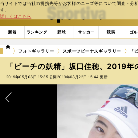
当サイトでは当社の提携先等がお客様のニーズ等について調査・分析し
web Sportiva (webスポルティーバ)
す。
詳しくはこちら
新着
ランキング
野球
サッカー
競馬
ゴル
we
フォトギャラリー
スポーツビーナスギャラリー
「ビ
b
ス
「ビーチの妖精」坂口佳穂、2019年の
ポ
ル
2019年05月08日 15:35 公開
2019年08月22日 15:44 更新
テ
ィ
ー
バ
次へ