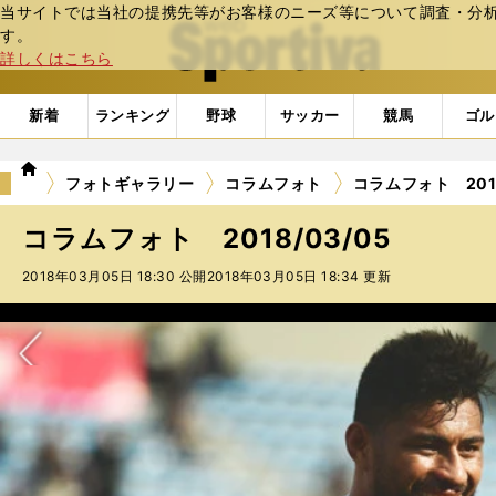
当サイトでは当社の提携先等がお客様のニーズ等について調査・分析し
web Sportiva (webスポルティーバ)
す。
詳しくはこちら
新着
ランキング
野球
サッカー
競馬
ゴル
we
フォトギャラリー
コラムフォト
コラムフォト 2018
b
ス
コラムフォト 2018/03/05
ポ
ル
2018年03月05日 18:30 公開
2018年03月05日 18:34 更新
テ
ィ
ー
バ
次へ