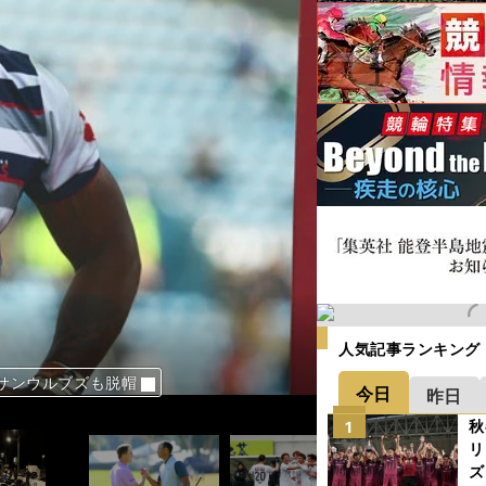
人気記事ランキング
サンウルブズも脱帽
きることはないのか
ブＷ杯の再現ならず
ハッキリ見えている
で観客もエキサイト
昨季との違いを検証
とより「打倒・明徳」
とより「打倒・明徳」
今日
昨日
秋
1
リ
ズ