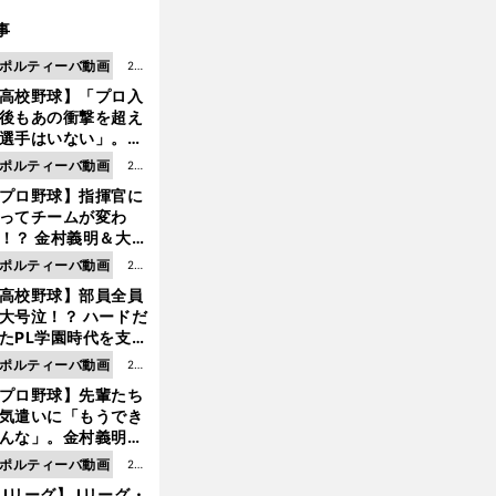
事
ポルティーバ動画
202
高校野球】「プロ入
6.0
後もあの衝撃を超え
8.0
選手はいない」。PL
6更
園トリオが衝撃を受
ポルティーバ動画
202
新
た選手
プロ野球】指揮官に
6.0
ってチームが変わ
8.0
！？ 金村義明＆大塚
6更
二が語る歴代監督エ
ポルティーバ動画
202
新
ソード
高校野球】部員全員
6.0
大号泣！？ ハードだ
8.0
たPL学園時代を支え
6更
ものとは
ポルティーバ動画
202
新
プロ野球】先輩たち
6.0
気遣いに「もうでき
8.0
んな」。金村義明＆
6更
塚光二が明かす引退
ポルティーバ動画
202
新
ピソード！
Jリーグ】Jリーグ・
6.0