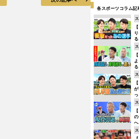
各スポーツコラム記
ス
【
り
る
学
ス
け
【
よ
る
光
ス
ピ
【
が
っ
た
ス
【
の
へ
大
ス
エ
【