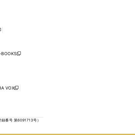
で
で
ン
ン
開
開
ド
ド
く
く
ウ
ウ
で
で
開
開
く
く
し
い
ウ
j-BOOKS
新
ィ
し
ン
い
ド
ウ
ウ
ィ
で
ン
HA VOX
開
新
ド
く
し
ウ
い
で
ウ
開
ィ
く
号 第6091713号）
ン
ド
ウ