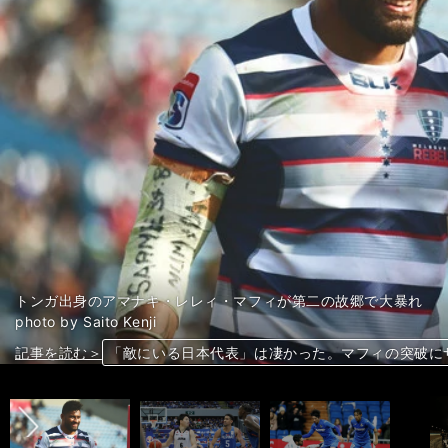
トンガ出身のアマナキ・レレィ・マフィが第二の故郷で大暴れ
photo by Saito Kenji
前へ
記事を読む＞
記事を読む＞
記事を読む＞
記事を読む＞
記事を読む＞
記事を読む＞
記事を読む＞
記事を読む＞
「敵にいる日本代表」は凄かった。マフィの突破に
男子バスケ、Ｗ杯出場に黄信号。Ｂリーグ戦士にで
「レアルに強い」柴崎岳。リーガでの初対決はクラ
インディカー開幕直前、佐藤琢磨のチャンピオンは
ファンの暴言に激怒のＪ・トーマス。タイガー復調
ベガルタ仙台の開幕２連勝は「不吉な兆候」か？ 
センバツ注目の二刀流・大谷拓海は、大谷翔平のこ
センバツ注目の二刀流・大谷拓海は、大谷翔平のこ