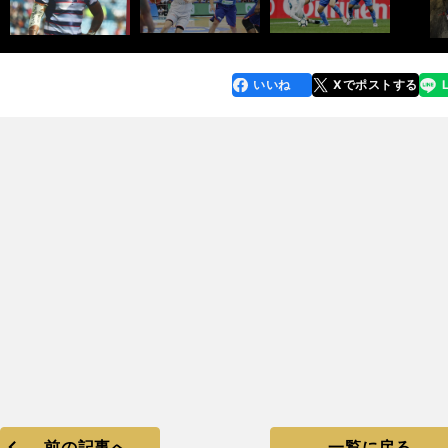
いいね
Xでポストする
line
faceboo
x
k
前の記事へ
一覧に戻る