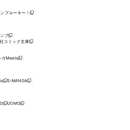
ャンプルーキー！
新
し
い
ウ
ャンプ
新
ィ
社コミック文庫
し
新
ン
い
し
ド
ウ
い
ウ
ガMeets
新
ィ
ウ
で
し
ン
ィ
開
い
ド
ン
く
ウ
ウ
ド
s
S-MANGA
新
新
ィ
で
ウ
し
し
ン
開
で
い
い
ド
く
開
ウ
ウ
ウ
NO
UOMO
く
新
新
ィ
ィ
で
し
し
ン
ン
開
い
い
ド
ド
く
ウ
ウ
ウ
ウ
ィ
ィ