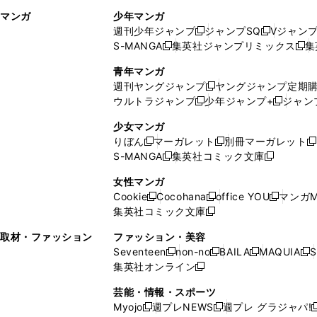
ィ
ウ
マンガ
少年マンガ
ン
ィ
週刊少年ジャンプ
ジャンプSQ
Vジャン
ド
ン
新
新
S-MANGA
集英社ジャンプリミックス
集
ウ
ド
新
し
し
新
で
ウ
し
い
い
し
青年マンガ
開
で
い
ウ
ウ
い
週刊ヤングジャンプ
ヤングジャンプ定期
新
く
開
ウ
ィ
ィ
ウ
ウルトラジャンプ
少年ジャンプ+
ジャン
新
し
新
く
ィ
ン
ン
ィ
し
い
し
ン
ド
ド
ン
少女マンガ
い
ウ
い
ド
ウ
ウ
ド
りぼん
マーガレット
別冊マーガレット
新
新
新
ウ
ィ
ウ
ウ
で
で
ウ
S-MANGA
集英社コミック文庫
し
新
し
新
ィ
ン
ィ
で
開
開
で
い
し
い
し
ン
ド
ン
女性マンガ
開
く
く
開
ウ
い
ウ
い
ド
ウ
ド
Cookie
Cocohana
office YOU
マンガM
く
く
新
新
新
ィ
ウ
ィ
ウ
ウ
で
ウ
集英社コミック文庫
し
新
し
し
ン
ィ
ン
ィ
で
開
で
い
し
い
い
ド
ン
ド
ン
取材・ファッション
ファッション・美容
開
く
開
ウ
い
ウ
ウ
ウ
ド
ウ
ド
Seventeen
non-no
BAILA
MAQUIA
S
く
く
新
新
新
新
ィ
ウ
ィ
ィ
で
ウ
で
ウ
集英社オンライン
し
新
し
し
し
ン
ィ
ン
ン
開
で
開
で
い
し
い
い
い
ド
ン
ド
ド
芸能・情報・スポーツ
く
開
く
開
ウ
い
ウ
ウ
ウ
ウ
ド
ウ
ウ
Myojo
週プレNEWS
週プレ グラジャパ!
く
く
新
新
新
ィ
ウ
ィ
ィ
ィ