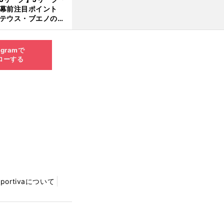
開幕前注目ポイント
8.0
テウス・ブエノの鹿
5更
移籍！ 恐るべし15
新
磯部怜夢！
agramで
ローする
Sportivaについて