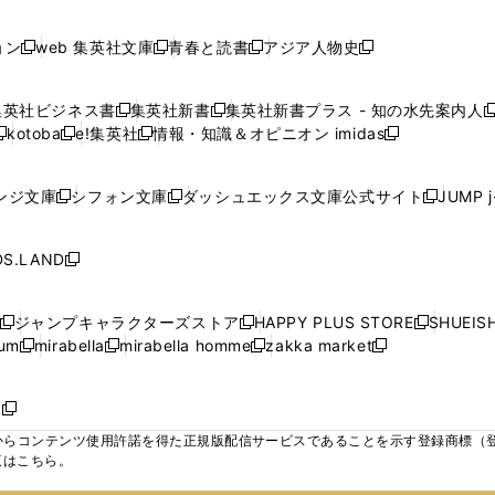
で
で
で
で
し
し
し
ン
ン
ン
ン
ン
開
開
開
開
い
い
い
ド
ド
ド
ド
ド
ョン
web 集英社文庫
青春と読書
アジア人物史
く
く
く
く
新
新
新
新
ウ
ウ
ウ
ウ
ウ
ウ
ウ
ウ
し
し
し
し
ィ
ィ
ィ
で
で
で
で
で
い
い
い
い
ン
ン
ン
集英社ビジネス書
集英社新書
集英社新書プラス - 知の水先案内人
開
開
開
開
開
新
新
新
ウ
ウ
ウ
ウ
ド
ド
ド
kotoba
e!集英社
情報・知識＆オピニオン imidas
く
く
く
く
く
新
し
新
し
新
ィ
ィ
ィ
ィ
ウ
ウ
ウ
し
し
い
し
い
し
ン
ン
ン
ン
で
で
で
い
い
ウ
い
ウ
い
ド
ド
ド
ド
ンジ文庫
シフォン文庫
ダッシュエックス文庫公式サイト
JUMP 
開
開
開
新
新
新
ウ
ウ
ィ
ウ
ィ
ウ
ウ
ウ
ウ
ウ
く
く
く
し
し
し
ィ
ィ
ン
ィ
ン
ィ
で
で
で
で
い
い
い
ン
ン
ド
ン
ド
ン
S.LAND
開
開
開
開
新
ウ
ウ
ウ
ド
ド
ウ
ド
ウ
ド
く
く
く
く
し
ィ
ィ
ィ
ウ
ウ
で
ウ
で
ウ
い
ン
ン
ン
ジャンプキャラクターズストア
HAPPY PLUS STORE
SHUEIS
で
で
開
で
開
で
新
新
新
ウ
ド
ド
ド
ium
mirabella
mirabella homme
zakka market
開
開
く
開
く
開
し
新
新
新
し
新
し
ィ
ウ
ウ
ウ
く
く
く
く
い
し
し
い
し
し
い
ン
で
で
で
ウ
い
い
ウ
い
い
ウ
ド
ボ
開
開
開
新
ィ
ウ
ウ
ィ
ウ
ウ
ィ
ウ
く
く
く
し
らコンテンツ使用許諾を得た正規版配信サービスであることを示す登録商標（登録番
ン
ィ
ィ
ン
ィ
ィ
ン
で
い
覧はこちら。
ド
ン
ン
ド
ン
ン
ド
開
ウ
ウ
ド
ド
ウ
ド
ド
ウ