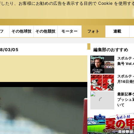
たり、お客様にお勧めの広告を表⽰する⽬的で Cookie を使⽤す
フ
その他球技
その他競技
モーター
フォト
連載
/03/05
編集部のおすすめ
スポルテ
集号 Vol
スポルテ
月16日発
最新記事
プッシュ
いて