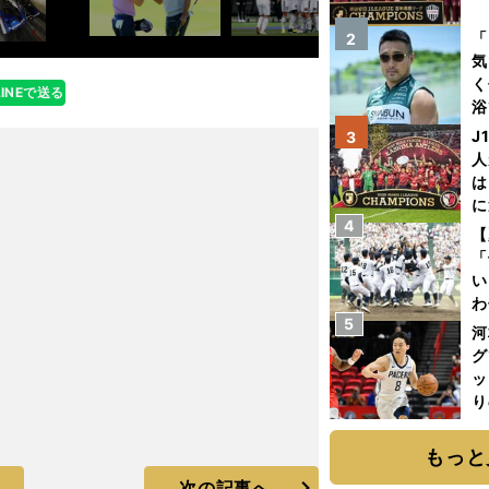
を
「
2
気
く
LINEで送る
浴
太
J
3
ァ
人
は
に
4
と
【
「
い
わ
5
だ
河
グ
ッ
り
糧
は
もっと
次の記事へ