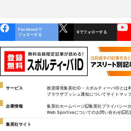
ebo
X
YouTube
Facebookで
Xでフォローする
ok
フォローする
サービス
推奨環境
集英社ID・スポルティーバIDとは
ブラウザプッシュ通知について
サイトマッ
企業情報
集英社ホームページ
集英社プライバシー
新
Web Sportivaについてのお問い合わせ
広
し
新
い
し
集英社サイト
ウ
い