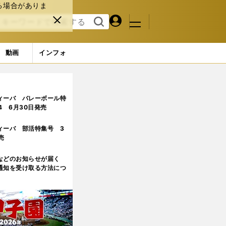
る場合がありま
マイペ
閉じ
検索
メニュ
ー
る
す
ジ
る
動画
インフォ
ィーバ バレーボール特
.4 6月30日発売
ィーバ 部活特集号 3
売
などのお知らせが届く
通知を受け取る方法につ