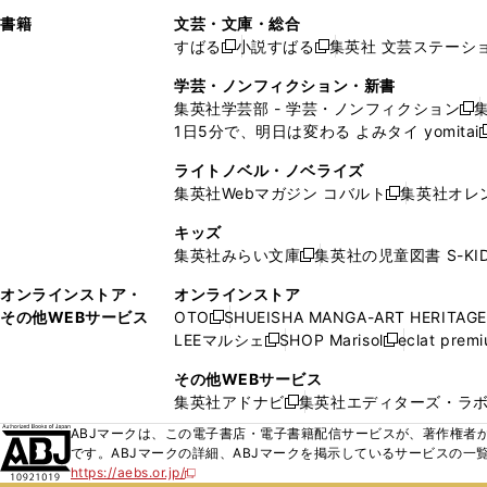
で
ウ
で
で
し
し
ン
ィ
ン
ン
ン
書籍
文芸・文庫・総合
開
で
開
開
い
い
ド
ン
ド
ド
ド
すばる
小説すばる
集英社 文芸ステーシ
く
開
く
く
新
新
ウ
ウ
ウ
ド
ウ
ウ
ウ
く
し
し
ィ
ィ
学芸・ノンフィクション・新書
で
ウ
で
で
で
い
い
ン
ン
集英社学芸部 - 学芸・ノンフィクション
開
で
開
開
開
新
ウ
ウ
ド
ド
1日5分で、明日は変わる よみタイ yomitai
く
開
く
く
く
し
新
ィ
ィ
ウ
ウ
く
い
ン
ン
ライトノベル・ノベライズ
で
で
ウ
ド
ド
集英社Webマガジン コバルト
集英社オレ
開
開
新
ィ
ウ
ウ
く
く
し
ン
キッズ
で
で
い
ド
集英社みらい文庫
集英社の児童図書 S-KID
開
開
新
ウ
ウ
く
く
し
ィ
オンラインストア・
オンラインストア
で
い
ン
その他WEBサービス
OTO
SHUEISHA MANGA-ART HERITAGE
開
新
ウ
ド
LEEマルシェ
SHOP Marisol
eclat prem
く
し
新
新
ィ
ウ
い
し
し
ン
その他WEBサービス
で
ウ
い
い
ド
集英社アドナビ
集英社エディターズ・ラ
開
新
ィ
ウ
ウ
ウ
く
し
ABJマークは、この電子書店・電子書籍配信サービスが、著作権者か
ン
ィ
ィ
で
い
です。ABJマークの詳細、ABJマークを掲示しているサービスの一
ド
ン
ン
開
https://aebs.or.jp/
ウ
新
ウ
ド
ド