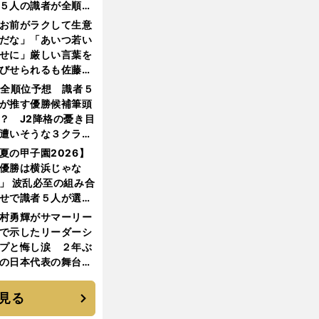
５人の識者が全順位
大胆予想
お前がラクして生意
だな」「あいつ若い
せに」厳しい言葉を
びせられるも佐藤慎
郎が貫いた誇りとフ
1全順位予想 識者５
ンへの思い
が推す優勝候補筆頭
？ J2降格の憂き目
遭いそうな３クラブ
は？
夏の甲子園2026】
優勝は横浜じゃな
」 波乱必至の組み合
せで識者５人が選ん
優勝校はここだ！
村勇輝がサマーリー
で示したリーダーシ
プと悔し涙 ２年ぶ
の日本代表の舞台を
に３年目のNBA挑戦
続く
見る