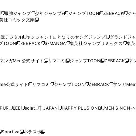
プ
最強ジャンプ
少年ジャンプ+
ジャンプTOON
ZEBRACK
ジ
新
新
新
新
新
英社コミック文庫
し
新
し
し
し
し
い
い
し
い
い
い
ウ
ウ
い
ウ
ウ
ウ
購読デジタル
ヤンジャン！
となりのヤングジャンプ
グランドジ
新
新
新
ィ
ィ
ウ
ィ
ィ
ィ
プTOON
ZEBRACK
S-MANGA
集英社ジャンプリミックス
集英
新
し
新
し
新
し
新
ン
ン
ィ
ン
ン
ン
し
い
し
い
し
い
し
ド
ド
ン
ド
ド
ド
い
ウ
い
ウ
い
ウ
い
ウ
ウ
ド
ウ
ウ
ウ
マンガMee公式サイト
リマコミ
ジャンプTOON
ZEBRACK
マン
新
新
新
新
ウ
ィ
ウ
ィ
ウ
ィ
ウ
で
で
ウ
で
で
で
し
し
し
し
し
ィ
ン
ィ
ン
ィ
ン
ィ
開
開
で
開
開
開
い
い
い
い
い
ン
ド
ン
ド
ン
ド
ン
く
く
開
く
く
く
ウ
ウ
ウ
ウ
ウ
ド
ウ
ド
ウ
ド
ウ
ド
ee公式サイト
リマコミ
ジャンプTOON
ZEBRACK
マンガMeet
く
新
新
新
新
ィ
ィ
ィ
ィ
ィ
ウ
で
ウ
で
ウ
で
ウ
し
し
し
し
ン
ン
ン
ン
ン
で
開
で
開
で
開
で
い
い
い
い
ド
ド
ド
ド
ド
開
く
開
く
開
く
開
ウ
ウ
ウ
ウ
ウ
ウ
ウ
ウ
ウ
PUR
LEE
eclat
T JAPAN
HAPPY PLUS ONE
MEN'S NON-
く
く
く
く
新
新
新
新
新
ィ
ィ
ィ
ィ
で
で
で
で
で
し
し
し
し
し
ン
ン
ン
ン
開
開
開
開
開
い
い
い
い
い
ド
ド
ド
ド
く
く
く
く
く
ウ
ウ
ウ
ウ
ウ
ウ
ウ
ウ
ウ
Sportiva
パラスポ
新
新
ィ
ィ
ィ
ィ
ィ