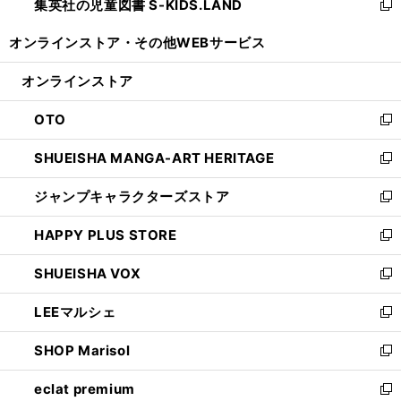
集英社の児童図書 S-KIDS.LAND
く
で
ド
い
新
開
ウ
ウ
し
オンラインストア・
その他WEBサービス
く
で
ィ
い
開
ン
ウ
オンラインストア
く
ド
ィ
ウ
ン
OTO
で
ド
新
開
ウ
し
SHUEISHA MANGA-ART HERITAGE
く
で
い
新
開
ウ
し
ジャンプキャラクターズストア
く
ィ
い
新
ン
ウ
し
HAPPY PLUS STORE
ド
ィ
い
新
ウ
ン
ウ
し
SHUEISHA VOX
で
ド
ィ
い
新
開
ウ
ン
ウ
し
LEEマルシェ
く
で
ド
ィ
い
新
開
ウ
ン
ウ
し
SHOP Marisol
く
で
ド
ィ
い
新
開
ウ
ン
ウ
し
eclat premium
く
で
ド
ィ
い
新