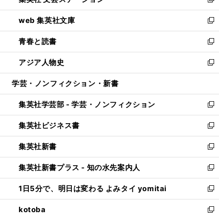
ィ
い
新
ン
ウ
し
web 集英社文庫
ド
ィ
い
新
ウ
ン
ウ
し
青春と読書
で
ド
ィ
い
新
開
ウ
ン
ウ
し
アジア人物史
く
で
ド
ィ
い
新
開
ウ
ン
ウ
し
学芸・ノンフィクション・新書
く
で
ド
ィ
い
開
ウ
ン
ウ
集英社学芸部 - 学芸・ノンフィクション
く
で
ド
ィ
新
開
ウ
ン
し
集英社ビジネス書
く
で
ド
い
新
開
ウ
ウ
し
集英社新書
く
で
ィ
い
新
開
ン
ウ
し
集英社新書プラス - 知の水先案内人
く
ド
ィ
い
新
ウ
ン
ウ
し
1日5分で、明日は変わる よみタイ yomitai
で
ド
ィ
い
新
開
ウ
ン
ウ
し
kotoba
く
で
ド
ィ
い
新