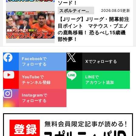
ソード！
スポルティーバ
2026.08.05更新
動画
【Jリーグ】Jリーグ・開幕前注
目ポイント マテウス・ブエノ
の鹿島移籍！ 恐るべし15歳磯
部怜夢！
cebo
X
Facebookで
Xでフォローする
ok
フォローする
uTube
LINE
YouTubeで
LINEで
チャンネル登録
アカウント追加
stagra
Instagramで
m
フォローする