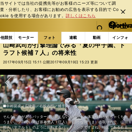
当サイトでは当社の提携先等がお客様のニーズ等について調
査・分析したり、お客様にお勧めの広告を表⽰する⽬的で Co
閉じ
okie を使⽤する場合があります。
詳しくはこちら
る
マイペ
web Sportiva (webスポルティーバ)
検索
メニュ
we
ー
フォトギャラリー
コラムフォト
山﨑武司が打撃理
b
ジ
の他競技
モーター
フォト
連載
動画
インフォ
ス
山﨑武司が打撃理論でみる「夏の甲子園、ド
ポ
ラフト候補７人」の将来性
ル
テ
2017年09月15日 15:11 公開
2017年09月19日 15:23 更新
ィ
ー
バ
次へ
■中村奨成（広陵高／右投右打／捕手）
そんなに力があるバッターには見えないんだけど、体重移動がめちゃくちゃ
うまい。プロでいえば坂本勇人（巨人）のような間（ま）の取り方で、山田
哲人（ヤクルト）のように回転するバッティングですよね。軸足である右足