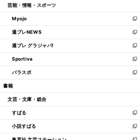
芸能・情報・スポーツ
く
で
ド
ィ
い
開
ウ
ン
ウ
Myojo
く
で
ド
ィ
新
開
ウ
ン
し
週プレNEWS
く
で
ド
い
新
開
ウ
ウ
し
週プレ グラジャパ!
く
で
ィ
い
新
開
ン
ウ
し
Sportiva
く
ド
ィ
い
新
ウ
ン
ウ
し
パラスポ
で
ド
ィ
い
新
開
ウ
ン
ウ
し
書籍
く
で
ド
ィ
い
開
ウ
ン
ウ
文芸・文庫・総合
く
で
ド
ィ
開
ウ
ン
すばる
く
で
ド
新
開
ウ
し
小説すばる
く
で
い
新
開
ウ
し
集英社 文芸ステーション
く