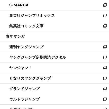
ン
ウ
し
S-MANGA
く
で
ド
ィ
い
新
開
ウ
ン
ウ
し
集英社ジャンプリミックス
く
で
ド
ィ
い
新
開
ウ
ン
ウ
し
集英社コミック文庫
く
で
ド
ィ
い
新
開
ウ
ン
ウ
し
青年マンガ
く
で
ド
ィ
い
開
ウ
ン
ウ
週刊ヤングジャンプ
く
で
ド
ィ
新
開
ウ
ン
し
ヤングジャンプ定期購読デジタル
く
で
ド
い
新
開
ウ
ウ
し
ヤンジャン！
く
で
ィ
い
新
開
ン
ウ
し
となりのヤングジャンプ
く
ド
ィ
い
新
ウ
ン
ウ
し
グランドジャンプ
で
ド
ィ
い
新
開
ウ
ン
ウ
し
ウルトラジャンプ
く
で
ド
ィ
い
新
開
ウ
ン
ウ
し