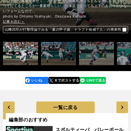
にしっかり体重を乗せて、ストレートでも変化球でもどんな球にもタメを作
って打てるところが一番素晴らしい。一本足で立っても上下のあおりが少な
いフォームなので…
photo by Ohtomo Yoshiyuki、Okazawa Katsuro
記事を読む＞
記事を読む＞
記事を読む＞
記事を読む＞
記事を読む＞
記事を読む＞
記事を読む＞
前へ
山﨑武司が打撃理論でみる「夏の甲子園、ドラフト候補７人」の将来性
山﨑武司が打撃理論でみる「夏の甲子園、ドラフト候補７人」の将来性
山﨑武司が打撃理論でみる「夏の甲子園、ドラフト候補７人」の将来性
山﨑武司が打撃理論でみる「夏の甲子園、ドラフト候補７人」の将来性
山﨑武司が打撃理論でみる「夏の甲子園、ドラフト候補７人」の将来性
山﨑武司が打撃理論でみる「夏の甲子園、ドラフト候補７人」の将来性
山﨑武司が打撃理論でみる「夏の甲子園、ドラフト候補７人」の将来性
いいね
Xでポストする
LINEで送る
line
faceboo
x
k
一覧に戻る
編集部のおすすめ
スポルティーバ バレーボール