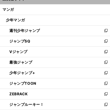
開
ン
く/
マンガ
ド
閉
ウ
じ
少年マンガ
で
る
開
週刊少年ジャンプ
く
新
し
ジャンプSQ
い
新
ウ
し
Vジャンプ
ィ
い
新
ン
ウ
し
最強ジャンプ
ド
ィ
い
新
ウ
ン
ウ
し
少年ジャンプ+
で
ド
ィ
い
新
開
ウ
ン
ウ
し
ジャンプTOON
く
で
ド
ィ
い
新
開
ウ
ン
ウ
し
ZEBRACK
く
で
ド
ィ
い
新
開
ウ
ン
ウ
し
ジャンプルーキー！
く
で
ド
ィ
い
新
開
ウ