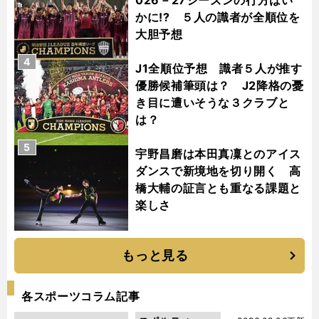
かに!? ５人の識者が全順位を
大胆予想
4
J1全順位予想 識者５人が推す
優勝候補筆頭は？ J2降格の憂
き目に遭いそうな３クラブと
は？
5
宇野昌磨は本田真凜とのアイス
ダンスで新境地を切り開く 高
橋大輔の証言とも重なる課題と
楽しさ
もっと見る
各スポーツコラム記事