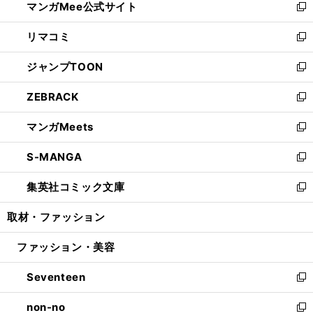
マンガMee公式サイト
く
ド
ィ
い
新
ウ
ン
ウ
し
リマコミ
で
ド
ィ
い
新
開
ウ
ン
ウ
し
ジャンプTOON
く
で
ド
ィ
い
新
開
ウ
ン
ウ
し
ZEBRACK
く
で
ド
ィ
い
新
開
ウ
ン
ウ
し
マンガMeets
く
で
ド
ィ
い
新
開
ウ
ン
ウ
し
S-MANGA
く
で
ド
ィ
い
新
開
ウ
ン
ウ
し
集英社コミック文庫
く
で
ド
ィ
い
新
開
ウ
ン
ウ
し
取材・ファッション
く
で
ド
ィ
い
開
ウ
ン
ウ
ファッション・美容
く
で
ド
ィ
開
ウ
ン
Seventeen
く
で
ド
新
開
ウ
し
non-no
く
で
い
新