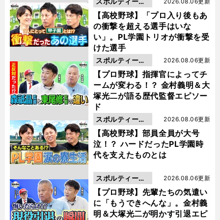
スポルティーバ
2026.08.06更新
動画
【高校野球】「プロ入り後もあ
の衝撃を超える選手はいな
い」。PL学園トリオが衝撃を受
けた選手
スポルティーバ
2026.08.06更新
動画
【プロ野球】指揮官によってチ
ームが変わる！？ 金村義明＆大
塚光二が語る歴代監督エピソー
ド
スポルティーバ
2026.08.06更新
動画
【高校野球】部員全員が大号
泣！？ ハードだったPL学園時
代を支えたものとは
スポルティーバ
2026.08.06更新
動画
【プロ野球】先輩たちの気遣い
に「もうできへんな」。金村義
明＆大塚光二が明かす引退エピ