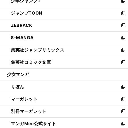
少年ジャンプ+
く
で
ド
ィ
い
新
開
ウ
ン
ウ
し
ジャンプTOON
く
で
ド
ィ
い
新
開
ウ
ン
ウ
し
ZEBRACK
く
で
ド
ィ
い
新
開
ウ
ン
ウ
し
S-MANGA
く
で
ド
ィ
い
新
開
ウ
ン
ウ
し
集英社ジャンプリミックス
く
で
ド
ィ
い
新
開
ウ
ン
ウ
し
集英社コミック文庫
く
で
ド
ィ
い
新
開
ウ
ン
ウ
し
少女マンガ
く
で
ド
ィ
い
開
ウ
ン
ウ
りぼん
く
で
ド
ィ
新
開
ウ
ン
し
マーガレット
く
で
ド
い
新
開
ウ
ウ
し
別冊マーガレット
く
で
ィ
い
新
開
ン
ウ
し
マンガMee公式サイト
く
ド
ィ
い
新