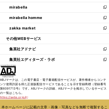
開
ウ
ン
ウ
し
mirabella
く
で
ド
ィ
い
新
開
ウ
ン
ウ
し
mirabella homme
く
で
ド
ィ
い
新
開
ウ
ン
ウ
し
zakka market
く
で
ド
ィ
い
新
開
ウ
ン
ウ
し
その他WEBサービス
く
で
ド
ィ
い
開
ウ
ン
ウ
集英社アドナビ
く
で
ド
ィ
新
開
ウ
ン
し
集英社エディターズ・ラボ
く
で
ド
い
新
開
ウ
ウ
し
く
で
ィ
い
開
ン
ウ
ABJマークは、この電子書店・電子書籍配信サービスが、著作権者からコンテ
く
ド
ィ
ンツ使用許諾を得た正規版配信サービスであることを示す登録商標（登録番号
ウ
ン
第6091713号）です。ABJマークの詳細、ABJマークを掲示しているサービス
で
ド
の一覧はこちら。
開
ウ
https://aebs.or.jp/
新
く
で
し
い
開
本ホームページに記載の文章・画像・写真などを無断で複製するこ