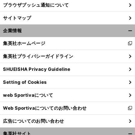
ブラウザプッシュ通知について
サイトマップ
企業情報
開
く/
集英社ホームページ
新
閉
し
じ
集英社プライバシーガイドライン
い
る
ウ
SHUEISHA Privacy Guideline
ィ
ン
Setting of Cookies
ド
ウ
web Sportivaについて
で
開
Web Sportivaについてのお問い合わせ
く
新
し
広告についてのお問い合わせ
い
ウ
集英社サイト
ィ