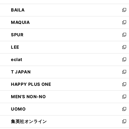
開
ウ
し
BAILA
く
ィ
い
新
ン
ウ
し
MAQUIA
ド
ィ
い
新
ウ
ン
ウ
し
SPUR
で
ド
ィ
い
新
開
ウ
ン
ウ
し
LEE
く
で
ド
ィ
い
新
開
ウ
ン
ウ
し
eclat
く
で
ド
ィ
い
新
開
ウ
ン
ウ
し
T JAPAN
く
で
ド
ィ
い
新
開
ウ
ン
ウ
し
HAPPY PLUS ONE
く
で
ド
ィ
い
新
開
ウ
ン
ウ
し
MEN'S NON-NO
く
で
ド
ィ
い
新
開
ウ
ン
ウ
し
UOMO
く
で
ド
ィ
い
新
開
ウ
ン
ウ
し
集英社オンライン
く
で
ド
ィ
い
新
開
ウ
ン
ウ
し