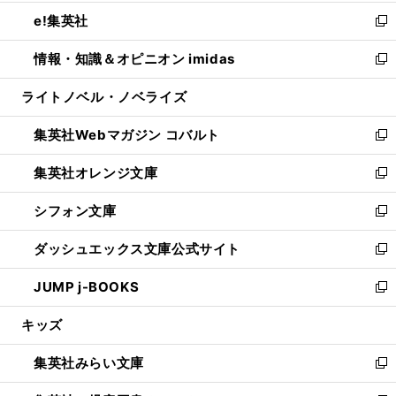
開
ウ
ン
ウ
し
e!集英社
く
で
ド
ィ
い
新
開
ウ
ン
ウ
し
情報・知識＆オピニオン imidas
く
で
ド
ィ
い
新
開
ウ
ン
ウ
し
ライトノベル・ノベライズ
く
で
ド
ィ
い
開
ウ
ン
ウ
集英社Webマガジン コバルト
く
で
ド
ィ
新
開
ウ
ン
し
集英社オレンジ文庫
く
で
ド
い
新
開
ウ
ウ
し
シフォン文庫
く
で
ィ
い
新
開
ン
ウ
し
ダッシュエックス文庫公式サイト
く
ド
ィ
い
新
ウ
ン
ウ
し
JUMP j-BOOKS
で
ド
ィ
い
新
開
ウ
ン
ウ
し
キッズ
く
で
ド
ィ
い
開
ウ
ン
ウ
集英社みらい文庫
く
で
ド
ィ
新
開
ウ
ン
し