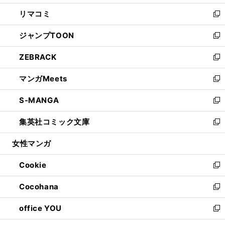
ウ
ン
ウ
し
リマコミ
で
ド
ィ
い
新
開
ウ
ン
ウ
し
ジャンプTOON
く
で
ド
ィ
い
新
開
ウ
ン
ウ
し
ZEBRACK
く
で
ド
ィ
い
新
開
ウ
ン
ウ
し
マンガMeets
く
で
ド
ィ
い
新
開
ウ
ン
ウ
し
S-MANGA
く
で
ド
ィ
い
新
開
ウ
ン
ウ
し
集英社コミック文庫
く
で
ド
ィ
い
新
開
ウ
ン
ウ
し
女性マンガ
く
で
ド
ィ
い
開
ウ
ン
ウ
Cookie
く
で
ド
ィ
新
開
ウ
ン
し
Cocohana
く
で
ド
い
新
開
ウ
ウ
し
office YOU
く
で
ィ
い
新
開
ン
ウ
し