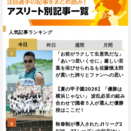
人気記事ランキング
今日
昨日
週間
月間
「お前がラクして生意気だな」
1
「あいつ若いくせに」厳しい言
葉を浴びせられるも佐藤慎太郎
が貫いた誇りとファンへの思い
【夏の甲子園2026】「優勝は
2
横浜じゃない」 波乱必至の組み
合わせで識者５人が選んだ優勝
校はここだ！
秋春制が導入されたJ1リーグ2
3
026－27シーズンの行方はい