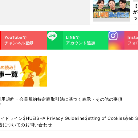
ピ
【
が
っ
た
Instagra
LINE
YouTubeで
LINEで
Inst
m
チャンネル登録
アカウント追加
フォ
利用規約・会員規約
特定商取引法に基づく表示・その他の事項
プ
ガイドライン
SHUEISHA Privacy Guideline
Setting of Cookies
web 
告についてのお問い合わせ