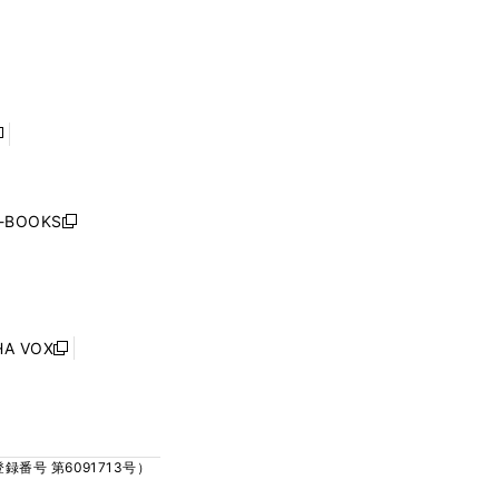
ウ
ウ
ィ
ィ
で
で
ン
ン
開
開
ド
ド
く
く
ウ
ウ
で
で
開
開
く
く
し
い
ウ
j-BOOKS
新
ィ
し
ン
い
ド
ウ
ウ
ィ
で
ン
HA VOX
開
新
ド
く
し
ウ
い
で
ウ
開
ィ
く
号 第6091713号）
ン
ド