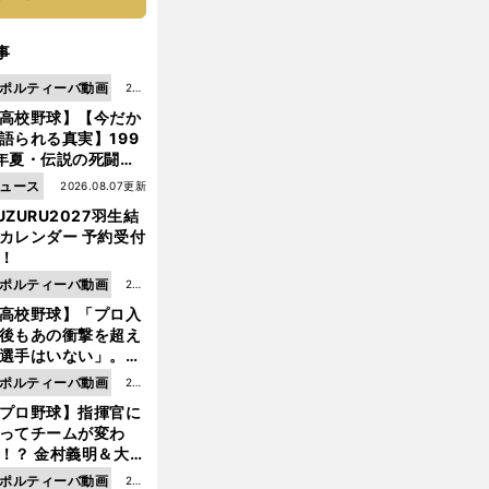
事
ポルティーバ動画
202
高校野球】【今だか
6.0
語られる真実】199
8.0
年夏・伝説の死闘の
7更
中にPL学園に何が起
ュース
2026.08.07更新
新
ていた！？
UZURU2027羽生結
カレンダー 予約受付
！
ポルティーバ動画
202
高校野球】「プロ入
6.0
後もあの衝撃を超え
8.0
選手はいない」。PL
6更
園トリオが衝撃を受
ポルティーバ動画
202
新
た選手
プロ野球】指揮官に
6.0
ってチームが変わ
8.0
！？ 金村義明＆大塚
6更
二が語る歴代監督エ
ポルティーバ動画
202