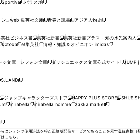
ウ
ウ
ウ
ウ
Sportiva
パラスポ
新
新
ィ
ィ
ィ
ィ
ィ
で
で
で
で
し
し
し
ン
ン
ン
ン
ン
開
開
開
開
い
い
い
ド
ド
ド
ド
ド
ョン
web 集英社文庫
青春と読書
アジア人物史
く
く
く
く
新
新
新
新
ウ
ウ
ウ
ウ
ウ
ウ
ウ
ウ
し
し
し
し
ィ
ィ
ィ
で
で
で
で
で
い
い
い
い
ン
ン
ン
集英社ビジネス書
集英社新書
集英社新書プラス - 知の水先案内人
開
開
開
開
開
新
新
新
ウ
ウ
ウ
ウ
ド
ド
ド
kotoba
e!集英社
情報・知識＆オピニオン imidas
く
く
く
く
く
新
し
新
し
新
ィ
ィ
ィ
ィ
ウ
ウ
ウ
し
し
い
し
い
し
ン
ン
ン
ン
で
で
で
い
い
ウ
い
ウ
い
ド
ド
ド
ド
ンジ文庫
シフォン文庫
ダッシュエックス文庫公式サイト
JUMP 
開
開
開
新
新
新
ウ
ウ
ィ
ウ
ィ
ウ
ウ
ウ
ウ
ウ
く
く
く
し
し
し
ィ
ィ
ン
ィ
ン
ィ
で
で
で
で
い
い
い
ン
ン
ド
ン
ド
ン
S.LAND
開
開
開
開
新
ウ
ウ
ウ
ド
ド
ウ
ド
ウ
ド
く
く
く
く
し
ィ
ィ
ィ
ウ
ウ
で
ウ
で
ウ
い
ン
ン
ン
ジャンプキャラクターズストア
HAPPY PLUS STORE
SHUEIS
で
で
開
で
開
で
新
新
新
ウ
ド
ド
ド
ium
mirabella
mirabella homme
zakka market
開
開
く
開
く
開
し
新
新
新
し
新
し
ィ
ウ
ウ
ウ
く
く
く
く
い
し
し
い
し
し
い
ン
で
で
で
ウ
い
い
ウ
い
い
ウ
ド
ボ
開
開
開
新
ィ
ウ
ウ
ィ
ウ
ウ
ィ
ウ
く
く
く
し
らコンテンツ使用許諾を得た正規版配信サービスであることを示す登録商標（登録番
ン
ィ
ィ
ン
ィ
ィ
ン
で
い
覧はこちら。
ド
ン
ン
ド
ン
ン
ド