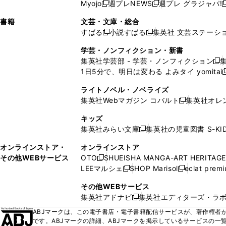
ウ
ド
ウ
ウ
Myojo
週プレNEWS
週プレ グラジャパ!
く
く
新
新
新
ィ
ウ
ィ
ィ
ィ
で
ウ
で
で
し
し
ン
ィ
ン
ン
ン
書籍
文芸・文庫・総合
開
で
開
開
い
い
ド
ン
ド
ド
ド
すばる
小説すばる
集英社 文芸ステーシ
く
開
く
く
新
新
ウ
ウ
ウ
ド
ウ
ウ
ウ
く
し
し
ィ
ィ
学芸・ノンフィクション・新書
で
ウ
で
で
で
い
い
ン
ン
集英社学芸部 - 学芸・ノンフィクション
開
で
開
開
開
新
ウ
ウ
ド
ド
1日5分で、明日は変わる よみタイ yomitai
く
開
く
く
く
し
新
ィ
ィ
ウ
ウ
く
い
ン
ン
ライトノベル・ノベライズ
で
で
ウ
ド
ド
集英社Webマガジン コバルト
集英社オレ
開
開
新
ィ
ウ
ウ
く
く
し
ン
キッズ
で
で
い
ド
集英社みらい文庫
集英社の児童図書 S-KID
開
開
新
ウ
ウ
く
く
し
ィ
オンラインストア・
オンラインストア
で
い
ン
その他WEBサービス
OTO
SHUEISHA MANGA-ART HERITAGE
開
新
ウ
ド
LEEマルシェ
SHOP Marisol
eclat prem
く
し
新
新
ィ
ウ
い
し
し
ン
その他WEBサービス
で
ウ
い
い
ド
集英社アドナビ
集英社エディターズ・ラ
開
新
ィ
ウ
ウ
ウ
く
し
ABJマークは、この電子書店・電子書籍配信サービスが、著作権者か
ン
ィ
ィ
で
い
です。ABJマークの詳細、ABJマークを掲示しているサービスの一
ド
ン
ン