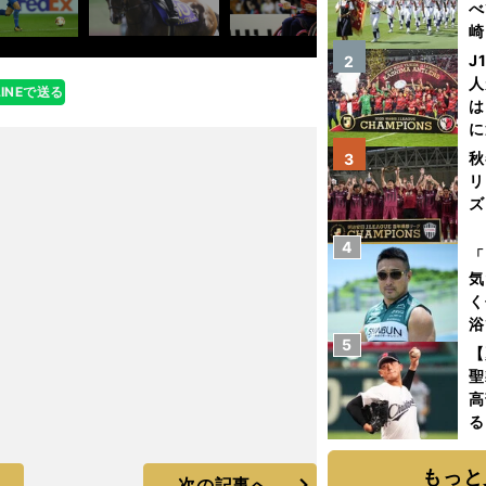
べ
崎
「
J
2
て
人
LINEで送る
は
に
と
秋
3
リ
ズ
4
を
「
気
く
浴
5
太
【
ァ
聖
高
る
ト
く
もっと
次の記事へ