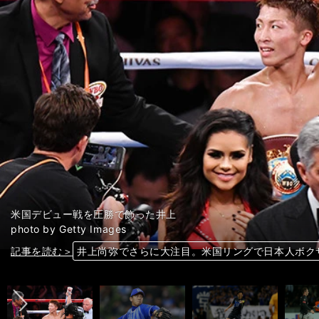
米国デビュー戦を圧勝で飾った井上
photo by Getty Images
前へ
記事を読む＞
記事を読む＞
記事を読む＞
記事を読む＞
記事を読む＞
記事を読む＞
記事を読む＞
井上尚弥でさらに大注目。米国リングで日本人ボク
CS進出へ「ここからが勝負」と語る山﨑康晃は、
ハリルの選手起用で考える、守備的MFは永遠に「
「正直、受け入れがたい」。ヘルタ原口元気の冷遇
穴党記者が腕まくりのローズＳ。「今が絶好の狙い
なんと専用体育館も完成。東京から新採用のパラバ
飛び交う噂の真相は？ホンダとマクラーレンが決別