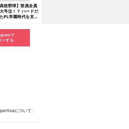
新
ソード
高校野球】部員全員
6.0
大号泣！？ ハードだ
8.0
たPL学園時代を支え
6更
ものとは
新
agramで
ローする
Sportivaについて