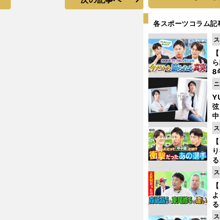
各スポーツコラム記
ス
【
ら
8
最
ニ
き
Y
弦
中
ス
【
り
る
学
ス
け
【
よ
る
光
ス