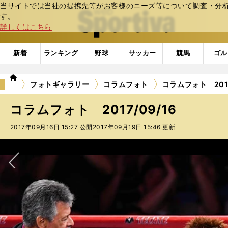
当サイトでは当社の提携先等がお客様のニーズ等について調査・分析し
web Sportiva (webスポルティーバ)
す。
詳しくはこちら
新着
ランキング
野球
サッカー
競馬
ゴル
we
フォトギャラリー
コラムフォト
コラムフォト 2017
b
ス
コラムフォト 2017/09/16
ポ
ル
2017年09月16日 15:27 公開
2017年09月19日 15:46 更新
テ
ィ
ー
バ
次へ