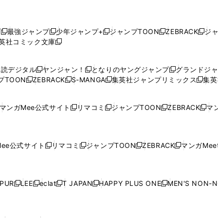
プ
最強ジャンプ
少年ジャンプ+
ジャンプTOON
ZEBRACK
ジ
新
新
新
新
新
英社コミック文庫
し
新
し
し
し
し
い
い
し
い
い
い
ウ
ウ
い
ウ
ウ
ウ
購読デジタル
ヤンジャン！
となりのヤングジャンプ
グランドジ
新
新
新
ィ
ィ
ウ
ィ
ィ
ィ
プTOON
ZEBRACK
S-MANGA
集英社ジャンプリミックス
集英
新
し
新
し
新
し
新
ン
ン
ィ
ン
ン
ン
し
い
し
い
し
い
し
ド
ド
ン
ド
ド
ド
い
ウ
い
ウ
い
ウ
い
ウ
ウ
ド
ウ
ウ
ウ
マンガMee公式サイト
リマコミ
ジャンプTOON
ZEBRACK
マン
新
新
新
新
ウ
ィ
ウ
ィ
ウ
ィ
ウ
で
で
ウ
で
で
で
し
し
し
し
し
ィ
ン
ィ
ン
ィ
ン
ィ
開
開
で
開
開
開
い
い
い
い
い
ン
ド
ン
ド
ン
ド
ン
く
く
開
く
く
く
ウ
ウ
ウ
ウ
ウ
ド
ウ
ド
ウ
ド
ウ
ド
ee公式サイト
リマコミ
ジャンプTOON
ZEBRACK
マンガMeet
く
新
新
新
新
ィ
ィ
ィ
ィ
ィ
ウ
で
ウ
で
ウ
で
ウ
し
し
し
し
ン
ン
ン
ン
ン
で
開
で
開
で
開
で
い
い
い
い
ド
ド
ド
ド
ド
開
く
開
く
開
く
開
ウ
ウ
ウ
ウ
ウ
ウ
ウ
ウ
ウ
PUR
LEE
eclat
T JAPAN
HAPPY PLUS ONE
MEN'S NON-
く
く
く
く
新
新
新
新
新
ィ
ィ
ィ
ィ
で
で
で
で
で
し
し
し
し
し
ン
ン
ン
ン
開
開
開
開
開
い
い
い
い
い
ド
ド
ド
ド
く
く
く
く
く
ウ
ウ
ウ
ウ
ウ