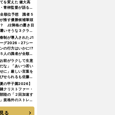
てを変えた 健大高
・青栁監督が語る
機動破壊」はこうし
1全順位予想 識者５
生まれた
が推す優勝候補筆頭
？ J2降格の憂き目
遭いそうな３クラブ
は？
春制が導入されたJ1
ーグ2026－27シー
ンの行方はいかに!?
５人の識者が全順位
大胆予想
お前がラクして生意
だな」「あいつ若い
せに」厳しい言葉を
びせられるも佐藤慎
郎が貫いた誇りとフ
夏の甲子園2026】
ンへの思い
隷クリストファー・
部陸の「２回加速す
」規格外のストレー
 それでもプロではな
大学進学を選ぶ理由
見る