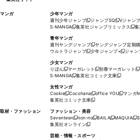
ウ
い
ィ
ウ
マンガ
少年マンガ
ン
ィ
週刊少年ジャンプ
ジャンプSQ
Vジャン
ド
ン
新
新
S-MANGA
集英社ジャンプリミックス
集
ウ
ド
新
し
し
新
で
ウ
し
い
い
し
青年マンガ
開
で
い
ウ
ウ
い
週刊ヤングジャンプ
ヤングジャンプ定期
新
く
開
ウ
ィ
ィ
ウ
ウルトラジャンプ
少年ジャンプ+
ジャン
新
し
新
く
ィ
ン
ン
ィ
し
い
し
ン
ド
ド
ン
少女マンガ
い
ウ
い
ド
ウ
ウ
ド
りぼん
マーガレット
別冊マーガレット
新
新
新
ウ
ィ
ウ
ウ
で
で
ウ
S-MANGA
集英社コミック文庫
し
新
し
新
ィ
ン
ィ
で
開
開
で
い
し
い
し
ン
ド
ン
女性マンガ
開
く
く
開
ウ
い
ウ
い
ド
ウ
ド
Cookie
Cocohana
office YOU
マンガM
く
く
新
新
新
ィ
ウ
ィ
ウ
ウ
で
ウ
集英社コミック文庫
し
新
し
し
ン
ィ
ン
ィ
で
開
で
い
し
い
い
ド
ン
ド
ン
取材・ファッション
ファッション・美容
開
く
開
ウ
い
ウ
ウ
ウ
ド
ウ
ド
Seventeen
non-no
BAILA
MAQUIA
S
く
く
新
新
新
新
ィ
ウ
ィ
ィ
で
ウ
で
ウ
集英社オンライン
し
新
し
し
し
ン
ィ
ン
ン
開
で
開
で
い
し
い
い
い
ド
ン
ド
ド
芸能・情報・スポーツ
く
開
く
開
ウ
い
ウ
ウ
ウ