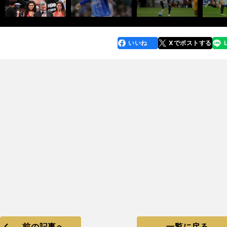
いいね
Xでポストする
line
faceboo
x
k
前の記事へ
一覧に戻る