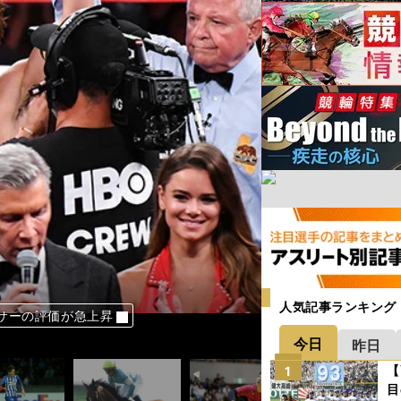
人気記事ランキング
サーの評価が急上昇
昨年とは別人のよう
長谷部頼み」なのか
はいつまで続くのか
時」という馬の名は？
ドミントンが熱い！
したホントの理由
今日
昨日
【
1
目