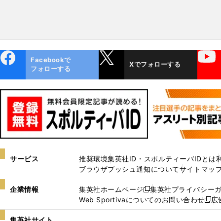
ebo
X
YouTube
Facebookで
Xでフォローする
ok
フォローする
サービス
推奨環境
集英社ID・スポルティーバIDとは
ブラウザプッシュ通知について
サイトマッ
企業情報
集英社ホームページ
集英社プライバシー
新
Web Sportivaについてのお問い合わせ
広
し
新
い
し
集英社サイト