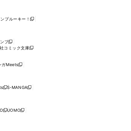
ャンプルーキー！
新
し
い
ウ
ャンプ
新
ィ
社コミック文庫
し
新
ン
い
し
ド
ウ
い
ウ
ガMeets
新
ィ
ウ
で
し
ン
ィ
開
い
ド
ン
く
ウ
ウ
ド
s
S-MANGA
新
新
ィ
で
ウ
し
し
ン
開
で
い
い
ド
く
開
ウ
ウ
ウ
NO
UOMO
く
新
新
ィ
ィ
で
し
し
ン
ン
開
い
い
ド
ド
く
ウ
ウ