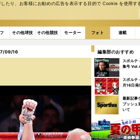
たり、お客様にお勧めの広告を表⽰する⽬的で Cookie を使⽤す
フ
その他球技
その他競技
モーター
フォト
連載
/09/16
編集部のおすすめ
スポルテ
集号 Vol
スポルテ
月16日発
最新記事
プッシュ
いて