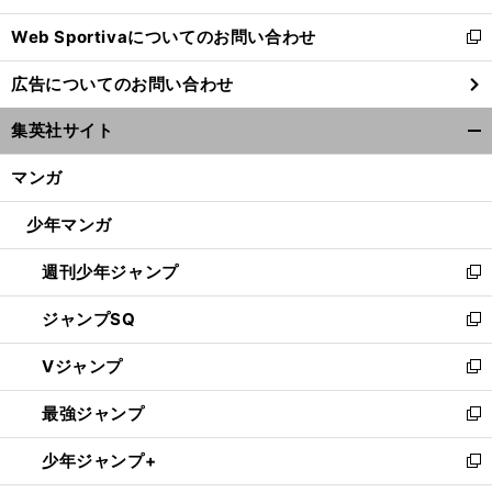
開
Web Sportivaについてのお問い合わせ
く
新
し
広告についてのお問い合わせ
い
ウ
集英社サイト
ィ
開
ン
く/
マンガ
ド
閉
ウ
じ
少年マンガ
で
る
開
週刊少年ジャンプ
く
新
し
ジャンプSQ
い
新
ウ
し
Vジャンプ
ィ
い
新
ン
ウ
し
最強ジャンプ
ド
ィ
い
新
ウ
ン
ウ
し
少年ジャンプ+
で
ド
ィ
い
新
開
ウ
ン
ウ
し