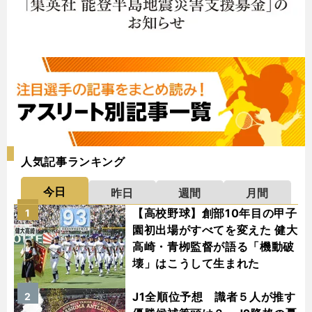
人気記事ランキング
今日
昨日
週間
月間
【高校野球】創部10年目の甲子
1
園初出場がすべてを変えた 健大
高崎・青栁監督が語る「機動破
壊」はこうして生まれた
J1全順位予想 識者５人が推す
2