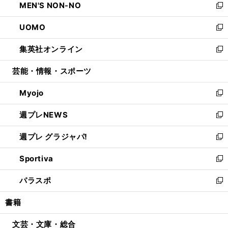
MEN'S NON-NO
く
で
ド
ィ
い
新
開
ウ
ン
ウ
し
UOMO
く
で
ド
ィ
い
新
開
ウ
ン
ウ
し
集英社オンライン
く
で
ド
ィ
い
新
開
ウ
ン
ウ
し
芸能・情報・スポーツ
く
で
ド
ィ
い
開
ウ
ン
ウ
Myojo
く
で
ド
ィ
新
開
ウ
ン
し
週プレNEWS
く
で
ド
い
新
開
ウ
ウ
し
週プレ グラジャパ!
く
で
ィ
い
新
開
ン
ウ
し
Sportiva
く
ド
ィ
い
新
ウ
ン
ウ
し
パラスポ
で
ド
ィ
い
新
開
ウ
ン
ウ
し
書籍
く
で
ド
ィ
い
開
ウ
ン
ウ
文芸・文庫・総合
く
で
ド
ィ