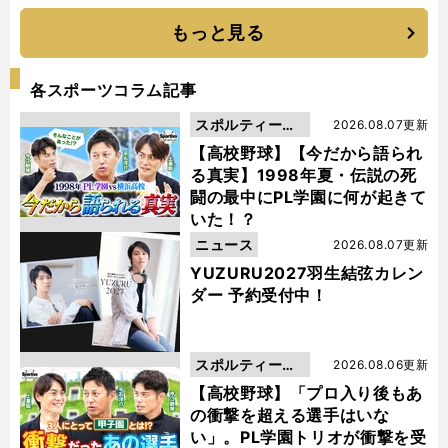
もっと見る
各スポーツコラム記事
スポルティーバ
2026.08.07更新
動画
【高校野球】【今だから語られ
る真実】1998年夏・伝説の死
闘の最中にPL学園に何が起きて
いた！？
ニュース
2026.08.07更新
YUZURU2027羽生結弦カレン
ダー 予約受付中！
スポルティーバ
2026.08.06更新
動画
【高校野球】「プロ入り後もあ
の衝撃を超える選手はいな
い」。PL学園トリオが衝撃を受