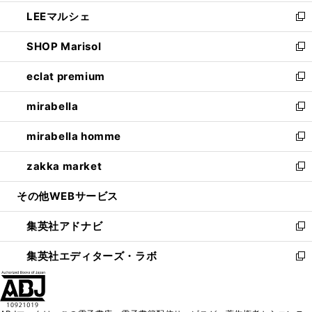
開
ウ
ン
ウ
し
LEEマルシェ
く
で
ド
ィ
い
新
開
ウ
ン
ウ
し
SHOP Marisol
く
で
ド
ィ
い
新
開
ウ
ン
ウ
し
eclat premium
く
で
ド
ィ
い
新
開
ウ
ン
ウ
し
mirabella
く
で
ド
ィ
い
新
開
ウ
ン
ウ
し
mirabella homme
く
で
ド
ィ
い
新
開
ウ
ン
ウ
し
zakka market
く
で
ド
ィ
い
新
開
ウ
ン
ウ
し
その他WEBサービス
く
で
ド
ィ
い
開
ウ
ン
ウ
集英社アドナビ
く
で
ド
ィ
新
開
ウ
ン
し
集英社エディターズ・ラボ
く
で
ド
い
新
開
ウ
ウ
し
く
で
ィ
い
開
ン
ウ