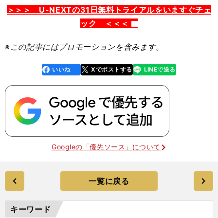
＞＞＞ U-NEXTの31日無料トライアルをいますぐチェ
ック ＜＜＜
※この記事
にはプロモーションを含みます。
いいね
Xでポストする
LINEで送る
line
faceboo
x
k
Googleの「優先ソース」について
一覧に戻る
キーワード