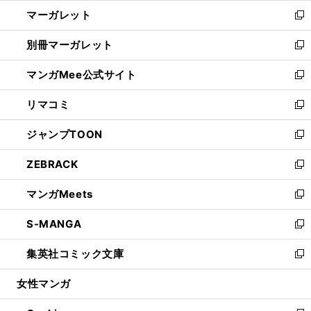
ウ
ン
し
マーガレット
く
で
ド
い
新
開
ウ
ウ
し
別冊マーガレット
く
で
ィ
い
新
開
ン
ウ
し
マンガMee公式サイト
く
ド
ィ
い
新
ウ
ン
ウ
し
リマコミ
で
ド
ィ
い
新
開
ウ
ン
ウ
し
ジャンプTOON
く
で
ド
ィ
い
新
開
ウ
ン
ウ
し
ZEBRACK
く
で
ド
ィ
い
新
開
ウ
ン
ウ
し
マンガMeets
く
で
ド
ィ
い
新
開
ウ
ン
ウ
し
S-MANGA
く
で
ド
ィ
い
新
開
ウ
ン
ウ
し
集英社コミック文庫
く
で
ド
ィ
い
新
開
ウ
ン
ウ
し
女性マンガ
く
で
ド
ィ
い
開
ウ
ン
ウ