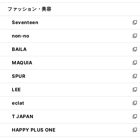
開
ウ
ン
ウ
ファッション・美容
く
で
ド
ィ
開
ウ
ン
Seventeen
く
で
ド
新
開
ウ
し
non-no
く
で
い
新
開
ウ
し
BAILA
く
ィ
い
新
ン
ウ
し
MAQUIA
ド
ィ
い
新
ウ
ン
ウ
し
SPUR
で
ド
ィ
い
新
開
ウ
ン
ウ
し
LEE
く
で
ド
ィ
い
新
開
ウ
ン
ウ
し
eclat
く
で
ド
ィ
い
新
開
ウ
ン
ウ
し
T JAPAN
く
で
ド
ィ
い
新
開
ウ
ン
ウ
し
HAPPY PLUS ONE
く
で
ド
ィ
い
新
開
ウ
ン
ウ
し