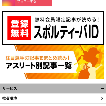
フォローする
サービス
開
く/
推奨環境
閉
じ