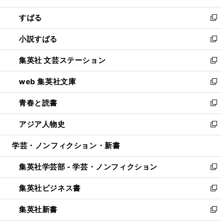
開
ウ
ン
すばる
く
で
ド
新
開
ウ
し
小説すばる
く
で
い
新
開
ウ
し
集英社 文芸ステーション
く
ィ
い
新
ン
ウ
し
web 集英社文庫
ド
ィ
い
新
ウ
ン
ウ
し
青春と読書
で
ド
ィ
い
新
開
ウ
ン
ウ
し
アジア人物史
く
で
ド
ィ
い
新
開
ウ
ン
ウ
し
学芸・ノンフィクション・新書
く
で
ド
ィ
い
開
ウ
ン
ウ
集英社学芸部 - 学芸・ノンフィクション
く
で
ド
ィ
新
開
ウ
ン
し
集英社ビジネス書
く
で
ド
い
新
開
ウ
ウ
し
集英社新書
く
で
ィ
い
新
開
ン
ウ
し