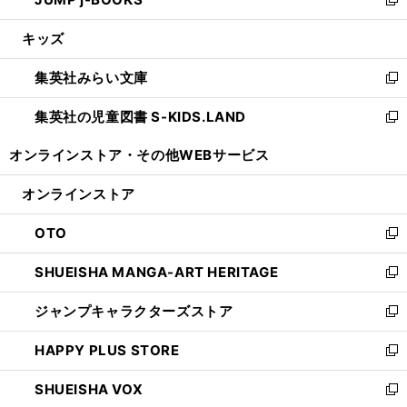
ド
ィ
い
新
開
ウ
ン
ウ
し
キッズ
く
で
ド
ィ
い
開
ウ
ン
ウ
集英社みらい文庫
く
で
ド
ィ
新
開
ウ
ン
し
集英社の児童図書 S-KIDS.LAND
く
で
ド
い
新
開
ウ
ウ
し
オンラインストア・
その他WEBサービス
く
で
ィ
い
開
ン
ウ
オンラインストア
く
ド
ィ
ウ
ン
OTO
で
ド
新
開
ウ
し
SHUEISHA MANGA-ART HERITAGE
く
で
い
新
開
ウ
し
ジャンプキャラクターズストア
く
ィ
い
新
ン
ウ
し
HAPPY PLUS STORE
ド
ィ
い
新
ウ
ン
ウ
し
SHUEISHA VOX
で
ド
ィ
い
新