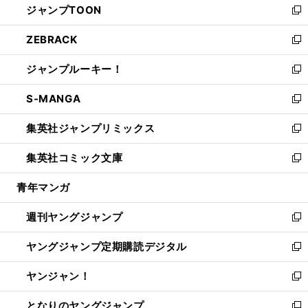
ジャンプTOON
く
で
ド
ィ
い
新
開
ウ
ン
ウ
し
ZEBRACK
く
で
ド
ィ
い
新
開
ウ
ン
ウ
し
ジャンプルーキー！
く
で
ド
ィ
い
新
開
ウ
ン
ウ
し
S-MANGA
く
で
ド
ィ
い
新
開
ウ
ン
ウ
し
集英社ジャンプリミックス
く
で
ド
ィ
い
新
開
ウ
ン
ウ
し
集英社コミック文庫
く
で
ド
ィ
い
新
開
ウ
ン
ウ
し
青年マンガ
く
で
ド
ィ
い
開
ウ
ン
ウ
週刊ヤングジャンプ
く
で
ド
ィ
新
開
ウ
ン
し
ヤングジャンプ定期購読デジタル
く
で
ド
い
新
開
ウ
ウ
し
ヤンジャン！
く
で
ィ
い
新
開
ン
ウ
し
となりのヤングジャンプ
く
ド
ィ
い