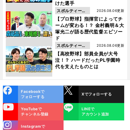
けた選手
スポルティーバ
2026.08.06更新
動画
【プロ野球】指揮官によってチ
ームが変わる！？ 金村義明＆大
塚光二が語る歴代監督エピソー
ド
スポルティーバ
2026.08.06更新
動画
【高校野球】部員全員が大号
泣！？ ハードだったPL学園時
代を支えたものとは
cebo
X
Facebookで
Xでフォローする
ok
フォローする
uTube
LINE
YouTubeで
LINEで
チャンネル登録
アカウント追加
stagra
Instagramで
m