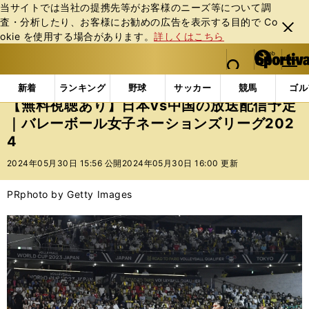
当サイトでは当社の提携先等がお客様のニーズ等について調
査・分析したり、お客様にお勧めの広告を表⽰する⽬的で Co
閉じ
okie を使⽤する場合があります。
詳しくはこちら
る
マイペ
web Sportiva (webスポルティーバ)
検索
メニュ
we
ー
インフォメーション
ニュース
【無料視聴あり】日本
b
ジ
新着
ランキング
野球
サッカー
競馬
ゴル
ス
【無料視聴あり】日本vs中国の放送配信予定
ポ
｜バレーボール女子ネーションズリーグ202
ル
4
テ
ィ
2024年05月30日 15:56 公開
2024年05月30日 16:00 更新
ー
バ
PR
photo by Getty Images