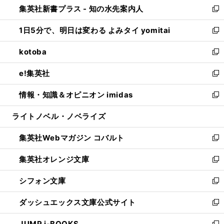
集英社新書プラス - 知の水先案内人
く
ド
ィ
い
新
ウ
ン
ウ
し
1日5分で、明日は変わる よみタイ yomitai
で
ド
ィ
い
新
開
ウ
ン
ウ
し
kotoba
く
で
ド
ィ
い
新
開
ウ
ン
ウ
し
e!集英社
く
で
ド
ィ
い
新
開
ウ
ン
ウ
し
情報・知識＆オピニオン imidas
く
で
ド
ィ
い
新
開
ウ
ン
ウ
し
ライトノベル・ノベライズ
く
で
ド
ィ
い
開
ウ
ン
ウ
集英社Webマガジン コバルト
く
で
ド
ィ
新
開
ウ
ン
し
集英社オレンジ文庫
く
で
ド
い
新
開
ウ
ウ
し
シフォン文庫
く
で
ィ
い
新
開
ン
ウ
し
ダッシュエックス文庫公式サイト
く
ド
ィ
い
新
ウ
ン
ウ
し
JUMP j-BOOKS
で