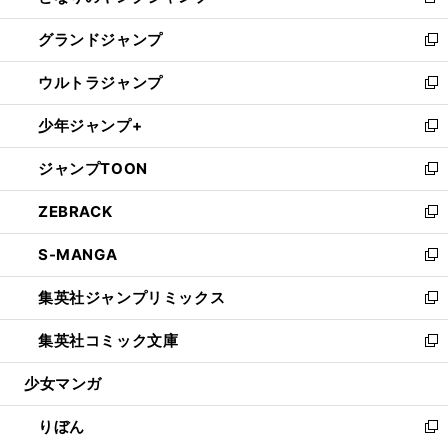
新
ウ
ン
ウ
し
グランドジャンプ
で
ド
ィ
い
新
開
ウ
ン
ウ
し
ウルトラジャンプ
く
で
ド
ィ
い
新
開
ウ
ン
ウ
し
少年ジャンプ+
く
で
ド
ィ
い
新
開
ウ
ン
ウ
し
ジャンプTOON
く
で
ド
ィ
い
新
開
ウ
ン
ウ
し
ZEBRACK
く
で
ド
ィ
い
新
開
ウ
ン
ウ
し
S-MANGA
く
で
ド
ィ
い
新
開
ウ
ン
ウ
し
集英社ジャンプリミックス
く
で
ド
ィ
い
新
開
ウ
ン
ウ
し
集英社コミック文庫
く
で
ド
ィ
い
新
開
ウ
ン
ウ
し
少女マンガ
く
で
ド
ィ
い
開
ウ
ン
ウ
りぼん
く
で
ド
ィ
新
開