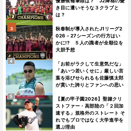
優勝候補筆頭は？ J2降格の憂
き目に遭いそうな３クラブと
は？
秋春制が導入されたJ1リーグ2
3
026－27シーズンの行方はい
かに!? ５人の識者が全順位を
大胆予想
4
「お前がラクして生意気だな」
「あいつ若いくせに」厳しい言
葉を浴びせられるも佐藤慎太郎
が貫いた誇りとファンへの思い
5
【夏の甲子園2026】聖隷クリ
ストファー・高部陸の「２回加
速する」規格外のストレート そ
れでもプロではなく大学進学を
選ぶ理由