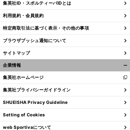
集英社ID・スポルティーバIDとは
る
利用規約・会員規約
特定商取引法に基づく表示・その他の事項
ブラウザプッシュ通知について
サイトマップ
企業情報
開
く/
集英社ホームページ
新
閉
し
じ
集英社プライバシーガイドライン
い
る
・
・
・
、
【
無
】
ウ
料視聴あり
日本vsドミニカ共和国の放送配信予定｜バレーボール女子ネーションズリーグ2024
SHUEISHA Privacy Guideline
ィ
ン
Setting of Cookies
ド
ウ
web Sportivaについて
で