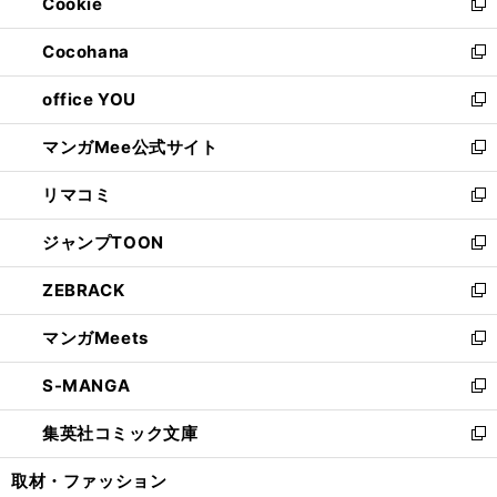
Cookie
く
で
ド
ィ
新
開
ウ
ン
し
Cocohana
く
で
ド
い
新
開
ウ
ウ
し
office YOU
く
で
ィ
い
新
開
ン
ウ
し
マンガMee公式サイト
く
ド
ィ
い
新
ウ
ン
ウ
し
リマコミ
で
ド
ィ
い
新
開
ウ
ン
ウ
し
ジャンプTOON
く
で
ド
ィ
い
新
開
ウ
ン
ウ
し
ZEBRACK
く
で
ド
ィ
い
新
開
ウ
ン
ウ
し
マンガMeets
く
で
ド
ィ
い
新
開
ウ
ン
ウ
し
S-MANGA
く
で
ド
ィ
い
新
開
ウ
ン
ウ
し
集英社コミック文庫
く
で
ド
ィ
い
新
開
ウ
ン
ウ
し
取材・ファッション
く
で
ド
ィ
い