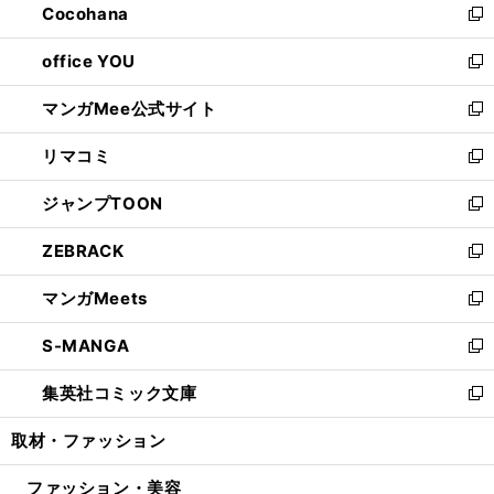
Cocohana
く
で
ド
い
新
開
ウ
ウ
し
office YOU
く
で
ィ
い
新
開
ン
ウ
し
マンガMee公式サイト
く
ド
ィ
い
新
ウ
ン
ウ
し
リマコミ
で
ド
ィ
い
新
開
ウ
ン
ウ
し
ジャンプTOON
く
で
ド
ィ
い
新
開
ウ
ン
ウ
し
ZEBRACK
く
で
ド
ィ
い
新
開
ウ
ン
ウ
し
マンガMeets
く
で
ド
ィ
い
新
開
ウ
ン
ウ
し
S-MANGA
く
で
ド
ィ
い
新
開
ウ
ン
ウ
し
集英社コミック文庫
く
で
ド
ィ
い
新
開
ウ
ン
ウ
し
取材・ファッション
く
で
ド
ィ
い
開
ウ
ン
ウ
ファッション・美容
く
で
ド
ィ