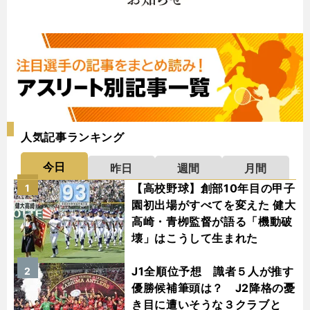
人気記事ランキング
今日
昨日
週間
月間
【高校野球】創部10年目の甲子
1
園初出場がすべてを変えた 健大
高崎・青栁監督が語る「機動破
壊」はこうして生まれた
J1全順位予想 識者５人が推す
2
優勝候補筆頭は？ J2降格の憂
き目に遭いそうな３クラブと