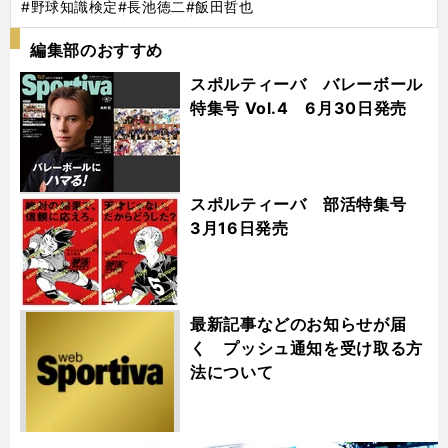
#野球知識検定
#長池徳二
#飯田哲也
編集部のおすすめ
スポルティーバ バレーボール
特集号 Vol.4 6月30日発売
スポルティーバ 部活特集号
3月16日発売
最新記事などのお知らせが届
く プッシュ通知を受け取る方
法について