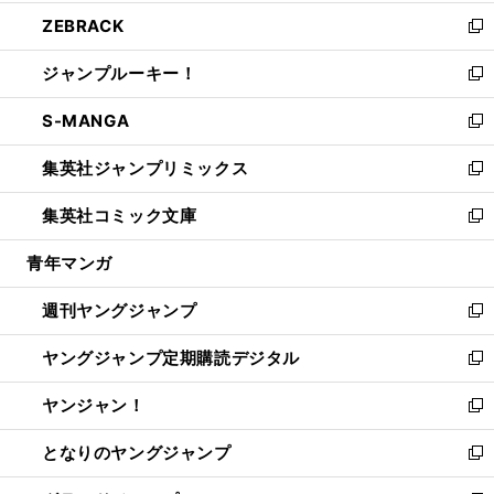
開
ウ
ン
ウ
し
ZEBRACK
く
で
ド
ィ
い
新
開
ウ
ン
ウ
し
ジャンプルーキー！
く
で
ド
ィ
い
新
開
ウ
ン
ウ
し
S-MANGA
く
で
ド
ィ
い
新
開
ウ
ン
ウ
し
集英社ジャンプリミックス
く
で
ド
ィ
い
新
開
ウ
ン
ウ
し
集英社コミック文庫
く
で
ド
ィ
い
新
開
ウ
ン
ウ
し
青年マンガ
く
で
ド
ィ
い
開
ウ
ン
ウ
週刊ヤングジャンプ
く
で
ド
ィ
新
開
ウ
ン
し
ヤングジャンプ定期購読デジタル
く
で
ド
い
新
開
ウ
ウ
し
ヤンジャン！
く
で
ィ
い
新
開
ン
ウ
し
となりのヤングジャンプ
く
ド
ィ
い
新
ウ
ン
ウ
し