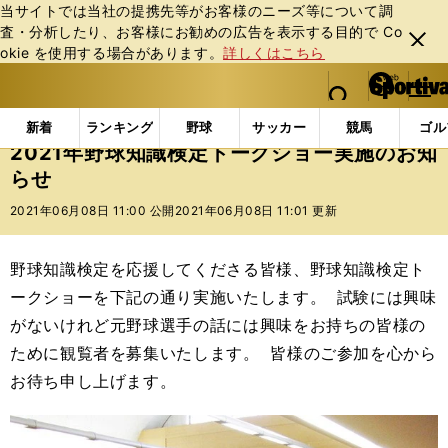
当サイトでは当社の提携先等がお客様のニーズ等について調
査・分析したり、お客様にお勧めの広告を表⽰する⽬的で Co
閉じ
okie を使⽤する場合があります。
詳しくはこちら
る
マイペ
web Sportiva (webスポルティーバ)
検索
メニュ
we
ー
インフォメーション
その他
2021年野球知識検定
b
ジ
新着
ランキング
野球
サッカー
競馬
ゴル
ス
2021年野球知識検定トークショー実施のお知
ポ
らせ
ル
テ
2021年06月08日 11:00 公開
2021年06月08日 11:01 更新
ィ
ー
バ
野球知識検定を応援してくださる皆様、野球知識検定ト
ークショーを下記の通り実施いたします。 試験には興味
がないけれど元野球選手の話には興味をお持ちの皆様の
ために観覧者を募集いたします。 皆様のご参加を心から
お待ち申し上げます。