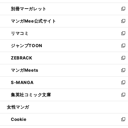
開
ウ
ウ
し
別冊マーガレット
く
で
ィ
い
新
開
ン
ウ
し
マンガMee公式サイト
く
ド
ィ
い
新
ウ
ン
ウ
し
リマコミ
で
ド
ィ
い
新
開
ウ
ン
ウ
し
ジャンプTOON
く
で
ド
ィ
い
新
開
ウ
ン
ウ
し
ZEBRACK
く
で
ド
ィ
い
新
開
ウ
ン
ウ
し
マンガMeets
く
で
ド
ィ
い
新
開
ウ
ン
ウ
し
S-MANGA
く
で
ド
ィ
い
新
開
ウ
ン
ウ
し
集英社コミック文庫
く
で
ド
ィ
い
新
開
ウ
ン
ウ
し
女性マンガ
く
で
ド
ィ
い
開
ウ
ン
ウ
Cookie
く
で
ド
ィ
新
開
ウ
ン
し