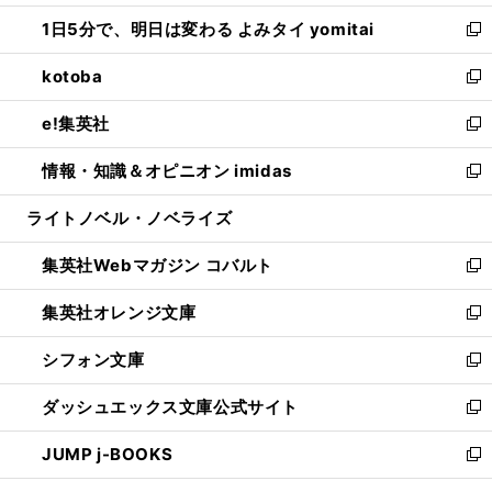
ウ
ン
ウ
し
1日5分で、明日は変わる よみタイ yomitai
で
ド
ィ
い
新
開
ウ
ン
ウ
し
kotoba
く
で
ド
ィ
い
新
開
ウ
ン
ウ
し
e!集英社
く
で
ド
ィ
い
新
開
ウ
ン
ウ
し
情報・知識＆オピニオン imidas
く
で
ド
ィ
い
新
開
ウ
ン
ウ
し
ライトノベル・ノベライズ
く
で
ド
ィ
い
開
ウ
ン
ウ
集英社Webマガジン コバルト
く
で
ド
ィ
新
開
ウ
ン
し
集英社オレンジ文庫
く
で
ド
い
新
開
ウ
ウ
し
シフォン文庫
く
で
ィ
い
新
開
ン
ウ
し
ダッシュエックス文庫公式サイト
く
ド
ィ
い
新
ウ
ン
ウ
し
JUMP j-BOOKS
で
ド
ィ
い
新
開
ウ
ン
ウ
し