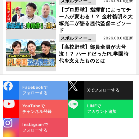
スポルティーバ
2026.08.06更新
動画
【プロ野球】指揮官によってチ
ームが変わる！？ 金村義明＆大
塚光二が語る歴代監督エピソー
ド
スポルティーバ
2026.08.06更新
動画
【高校野球】部員全員が大号
泣！？ ハードだったPL学園時
代を支えたものとは
cebo
X
Facebookで
Xでフォローする
ok
フォローする
uTube
LINE
YouTubeで
LINEで
チャンネル登録
アカウント追加
stagra
Instagramで
m
フォローする