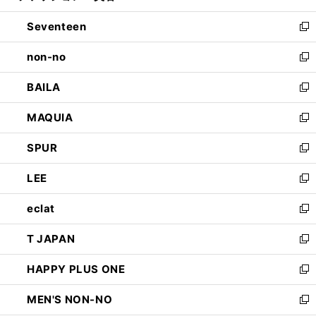
開
ウ
ン
Seventeen
く
で
ド
新
開
ウ
し
non-no
く
で
い
新
開
ウ
し
BAILA
く
ィ
い
新
ン
ウ
し
MAQUIA
ド
ィ
い
新
ウ
ン
ウ
し
SPUR
で
ド
ィ
い
新
開
ウ
ン
ウ
し
LEE
く
で
ド
ィ
い
新
開
ウ
ン
ウ
し
eclat
く
で
ド
ィ
い
新
開
ウ
ン
ウ
し
T JAPAN
く
で
ド
ィ
い
新
開
ウ
ン
ウ
し
HAPPY PLUS ONE
く
で
ド
ィ
い
新
開
ウ
ン
ウ
し
MEN'S NON-NO
く
で
ド
ィ
い
新
開
ウ
ン