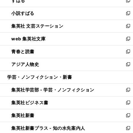
すばる
く
で
ド
新
開
ウ
し
小説すばる
く
で
い
新
開
ウ
し
集英社 文芸ステーション
く
ィ
い
新
ン
ウ
し
web 集英社文庫
ド
ィ
い
新
ウ
ン
ウ
し
青春と読書
で
ド
ィ
い
新
開
ウ
ン
ウ
し
アジア人物史
く
で
ド
ィ
い
新
開
ウ
ン
ウ
し
学芸・ノンフィクション・新書
く
で
ド
ィ
い
開
ウ
ン
ウ
集英社学芸部 - 学芸・ノンフィクション
く
で
ド
ィ
新
開
ウ
ン
し
集英社ビジネス書
く
で
ド
い
新
開
ウ
ウ
し
集英社新書
く
で
ィ
い
新
開
ン
ウ
し
集英社新書プラス - 知の水先案内人
く
ド
ィ
い
新