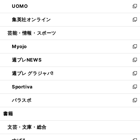
ウ
し
UOMO
く
で
ド
ィ
い
新
開
ウ
ン
ウ
し
集英社オンライン
く
で
ド
ィ
い
新
開
ウ
ン
ウ
し
芸能・情報・スポーツ
く
で
ド
ィ
い
開
ウ
ン
ウ
Myojo
く
で
ド
ィ
新
開
ウ
ン
し
週プレNEWS
く
で
ド
い
新
開
ウ
ウ
し
週プレ グラジャパ!
く
で
ィ
い
新
開
ン
ウ
し
Sportiva
く
ド
ィ
い
新
ウ
ン
ウ
し
パラスポ
で
ド
ィ
い
新
開
ウ
ン
ウ
し
書籍
く
で
ド
ィ
い
開
ウ
ン
ウ
文芸・文庫・総合
く
で
ド
ィ
開
ウ
ン