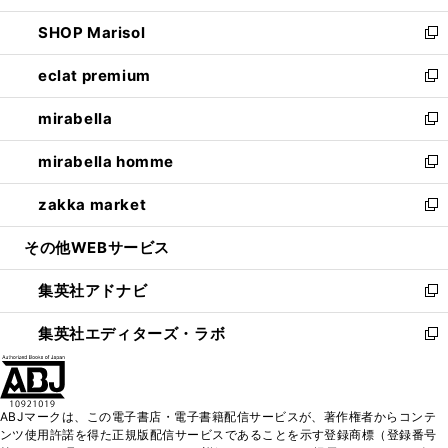
開
ウ
ン
ウ
し
SHOP Marisol
く
で
ド
ィ
い
新
開
ウ
ン
ウ
し
eclat premium
く
で
ド
ィ
い
新
開
ウ
ン
ウ
し
mirabella
く
で
ド
ィ
い
新
開
ウ
ン
ウ
し
mirabella homme
く
で
ド
ィ
い
新
開
ウ
ン
ウ
し
zakka market
く
で
ド
ィ
い
新
開
ウ
ン
ウ
し
その他WEBサービス
く
で
ド
ィ
い
開
ウ
ン
ウ
集英社アドナビ
く
で
ド
ィ
新
開
ウ
ン
し
集英社エディターズ・ラボ
く
で
ド
い
新
開
ウ
ウ
し
く
で
ィ
い
開
ン
ウ
ABJマークは、この電子書店・電子書籍配信サービスが、著作権者からコンテ
く
ド
ィ
ンツ使用許諾を得た正規版配信サービスであることを示す登録商標（登録番号
ウ
ン