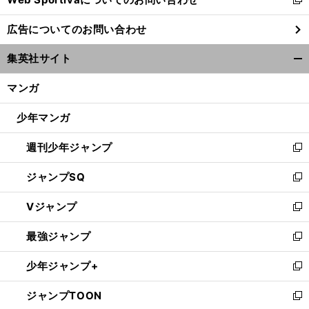
新
し
広告についてのお問い合わせ
い
ウ
集英社サイト
ィ
開
ン
く/
マンガ
ド
閉
ウ
じ
少年マンガ
で
る
開
週刊少年ジャンプ
く
新
し
ジャンプSQ
い
新
ウ
し
Vジャンプ
ィ
い
新
ン
ウ
し
最強ジャンプ
ド
ィ
い
新
ウ
ン
ウ
し
少年ジャンプ+
で
ド
ィ
い
新
開
ウ
ン
ウ
し
ジャンプTOON
く
で
ド
ィ
い
新