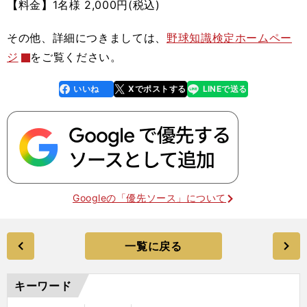
【
料金
】
1名様 2,000円(税込)
その他、詳細につきましては、
野球知識検定ホームペー
ジ
をご覧ください。
いいね
Xでポストする
LINEで送る
line
faceboo
x
k
Googleの「優先ソース」について
一覧に戻る
キーワード