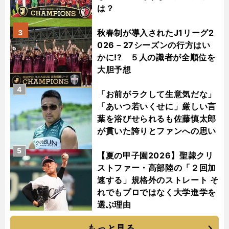
は？
秋春制が導入されたJ1リーグ2
3
026－27シーズンの行方はい
かに!? ５人の識者が全順位を
大胆予想
4
「お前がラクして生意気だな」
「あいつ若いくせに」厳しい言
葉を浴びせられるも佐藤慎太郎
が貫いた誇りとファンへの思い
5
【夏の甲子園2026】聖隷クリ
ストファー・高部陸の「２回加
速する」規格外のストレート そ
れでもプロではなく大学進学を
選ぶ理由
もっと見る