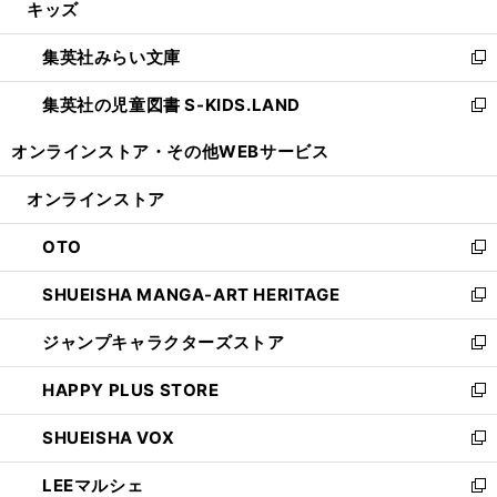
キッズ
く
で
ド
ィ
い
開
ウ
ン
ウ
集英社みらい文庫
く
で
ド
ィ
新
開
ウ
ン
し
集英社の児童図書 S-KIDS.LAND
く
で
ド
い
新
開
ウ
ウ
し
オンラインストア・
その他WEBサービス
く
で
ィ
い
開
ン
ウ
オンラインストア
く
ド
ィ
ウ
ン
OTO
で
ド
新
開
ウ
し
SHUEISHA MANGA-ART HERITAGE
く
で
い
新
開
ウ
し
ジャンプキャラクターズストア
く
ィ
い
新
ン
ウ
し
HAPPY PLUS STORE
ド
ィ
い
新
ウ
ン
ウ
し
SHUEISHA VOX
で
ド
ィ
い
新
開
ウ
ン
ウ
し
LEEマルシェ
く
で
ド
ィ
い
新