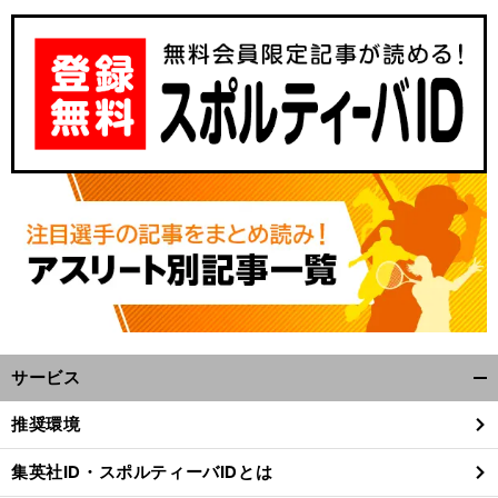
サービス
開
く/
推奨環境
閉
じ
集英社ID・スポルティーバIDとは
る