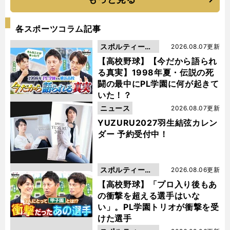
各スポーツコラム記事
スポルティーバ
2026.08.07更新
動画
【高校野球】【今だから語られ
る真実】1998年夏・伝説の死
闘の最中にPL学園に何が起きて
いた！？
ニュース
2026.08.07更新
YUZURU2027羽生結弦カレン
ダー 予約受付中！
スポルティーバ
2026.08.06更新
動画
【高校野球】「プロ入り後もあ
の衝撃を超える選手はいな
い」。PL学園トリオが衝撃を受
けた選手