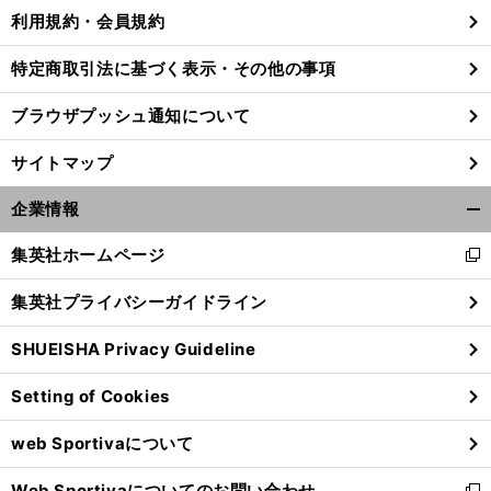
利用規約・会員規約
特定商取引法に基づく表示・その他の事項
ブラウザプッシュ通知について
サイトマップ
企業情報
開
く/
集英社ホームページ
新
閉
し
じ
集英社プライバシーガイドライン
い
る
ウ
。
赤
【
書
】
エ
』
SHUEISHA Privacy Guideline
が６月
日に開幕
稲本潤一の優勝予想は「
い悪魔
籍紹介
西田有志の初書籍『
ースの翔道
ィ
ン
Setting of Cookies
ド
ウ
web Sportivaについて
で
開
Web Sportivaについてのお問い合わせ
く