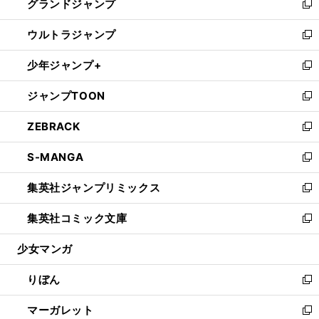
グランドジャンプ
で
ド
ィ
い
新
開
ウ
ン
ウ
し
ウルトラジャンプ
く
で
ド
ィ
い
新
開
ウ
ン
ウ
し
少年ジャンプ+
く
で
ド
ィ
い
新
開
ウ
ン
ウ
し
ジャンプTOON
く
で
ド
ィ
い
新
開
ウ
ン
ウ
し
ZEBRACK
く
で
ド
ィ
い
新
開
ウ
ン
ウ
し
S-MANGA
く
で
ド
ィ
い
新
開
ウ
ン
ウ
し
集英社ジャンプリミックス
く
で
ド
ィ
い
新
開
ウ
ン
ウ
し
集英社コミック文庫
く
で
ド
ィ
い
新
開
ウ
ン
ウ
し
少女マンガ
く
で
ド
ィ
い
開
ウ
ン
ウ
りぼん
く
で
ド
ィ
新
開
ウ
ン
し
マーガレット
く
で
ド
い
新