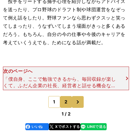
投手をリードする捕手心理を紹介しながらアドバイス
を送ったり、プロ野球のドラフト制や球団運営をなぞっ
て例え話をしたり。野球ファンなら思わずクスッと笑っ
てしまったり、うなずいてしまう場面がきっと多くある
だろう。もちろん、自分の今の仕事や今後のキャリアを
考えていくうえでも、ためになる話が満載だ。
次のページへ
「僕自身、ここで勉強できるから、毎回収録が楽し
くて。ふだん企業の社長、経営者と話せる機会なん
て、なかなかないですからね。ふつうセミナーなど
でお金払って話を聞きにいくものですよ。それがお
次
1
2
のページへ
金もらって、経営
1 / 2
いいね
Xでポストする
LINEで送る
line
faceboo
x
k