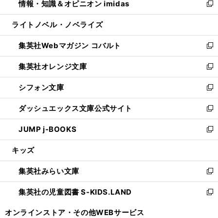
情報・知識＆オピニオン imidas
く
で
ド
ィ
い
新
開
ウ
ン
ウ
し
ライトノベル・ノベライズ
く
で
ド
ィ
い
開
ウ
ン
ウ
集英社Webマガジン コバルト
く
で
ド
ィ
新
開
ウ
ン
し
集英社オレンジ文庫
く
で
ド
い
新
開
ウ
ウ
し
シフォン文庫
く
で
ィ
い
新
開
ン
ウ
し
ダッシュエックス文庫公式サイト
く
ド
ィ
い
新
ウ
ン
ウ
し
JUMP j-BOOKS
で
ド
ィ
い
新
開
ウ
ン
ウ
し
キッズ
く
で
ド
ィ
い
開
ウ
ン
ウ
集英社みらい文庫
く
で
ド
ィ
新
開
ウ
ン
し
集英社の児童図書 S-KIDS.LAND
く
で
ド
い
新
開
ウ
ウ
し
オンラインストア・
その他WEBサービス
く
で
ィ
い