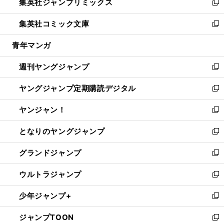
集英社ジャンプリミックス
く
で
ド
ィ
い
新
開
ウ
ン
ウ
し
集英社コミック文庫
く
で
ド
ィ
い
新
開
ウ
ン
ウ
し
青年マンガ
く
で
ド
ィ
い
開
ウ
ン
ウ
週刊ヤングジャンプ
く
で
ド
ィ
新
開
ウ
ン
し
ヤングジャンプ定期購読デジタル
く
で
ド
い
新
開
ウ
ウ
し
ヤンジャン！
く
で
ィ
い
新
開
ン
ウ
し
となりのヤングジャンプ
く
ド
ィ
い
新
ウ
ン
ウ
し
グランドジャンプ
で
ド
ィ
い
新
開
ウ
ン
ウ
し
ウルトラジャンプ
く
で
ド
ィ
い
新
開
ウ
ン
ウ
し
少年ジャンプ+
く
で
ド
ィ
い
新
開
ウ
ン
ウ
し
ジャンプTOON
く
で
ド
ィ
い
新