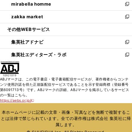
mirabella homme
く
で
ド
ィ
い
新
開
ウ
ン
ウ
し
zakka market
く
で
ド
ィ
い
新
開
ウ
ン
ウ
し
その他WEBサービス
く
で
ド
ィ
い
開
ウ
ン
ウ
集英社アドナビ
く
で
ド
ィ
新
開
ウ
ン
し
集英社エディターズ・ラボ
く
で
ド
い
新
開
ウ
ウ
し
く
で
ィ
い
開
ン
ウ
ABJマークは、この電子書店・電子書籍配信サービスが、著作権者からコンテ
く
ド
ィ
ンツ使用許諾を得た正規版配信サービスであることを示す登録商標（登録番号
ウ
ン
第6091713号）です。ABJマークの詳細、ABJマークを掲示しているサービス
で
ド
の一覧はこちら。
開
ウ
https://aebs.or.jp/
新
く
で
し
い
開
本ホームページに記載の文章・画像・写真などを無断で複製するこ
ウ
く
とは法律で禁じられています。全ての著作権は株式会社 集英社に帰
ィ
属します。
ン
ド