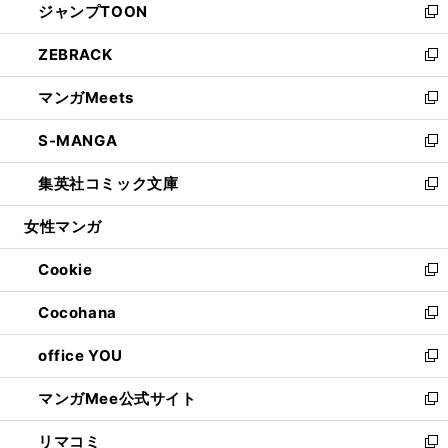
ジャンプTOON
く
で
ド
ィ
い
新
開
ウ
ン
ウ
し
ZEBRACK
く
で
ド
ィ
い
新
開
ウ
ン
ウ
し
マンガMeets
く
で
ド
ィ
い
新
開
ウ
ン
ウ
し
S-MANGA
く
で
ド
ィ
い
新
開
ウ
ン
ウ
し
集英社コミック文庫
く
で
ド
ィ
い
新
開
ウ
ン
ウ
し
女性マンガ
く
で
ド
ィ
い
開
ウ
ン
ウ
Cookie
く
で
ド
ィ
新
開
ウ
ン
し
Cocohana
く
で
ド
い
新
開
ウ
ウ
し
office YOU
く
で
ィ
い
新
開
ン
ウ
し
マンガMee公式サイト
く
ド
ィ
い
新
ウ
ン
ウ
し
リマコミ
で
ド
ィ
い
新