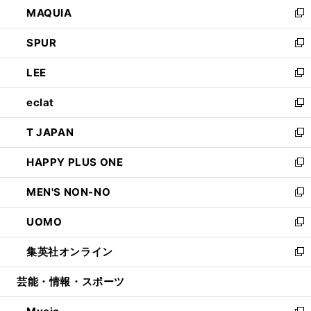
し
MAQUIA
ド
ィ
い
新
ウ
ン
ウ
し
SPUR
で
ド
ィ
い
新
開
ウ
ン
ウ
し
LEE
く
で
ド
ィ
い
新
開
ウ
ン
ウ
し
eclat
く
で
ド
ィ
い
新
開
ウ
ン
ウ
し
T JAPAN
く
で
ド
ィ
い
新
開
ウ
ン
ウ
し
HAPPY PLUS ONE
く
で
ド
ィ
い
新
開
ウ
ン
ウ
し
MEN'S NON-NO
く
で
ド
ィ
い
新
開
ウ
ン
ウ
し
UOMO
く
で
ド
ィ
い
新
開
ウ
ン
ウ
し
集英社オンライン
く
で
ド
ィ
い
新
開
ウ
ン
ウ
し
芸能・情報・スポーツ
く
で
ド
ィ
い
開
ウ
ン
ウ
く