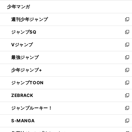
ウ
じ
少年マンガ
で
る
開
週刊少年ジャンプ
く
新
し
ジャンプSQ
い
新
ウ
し
Vジャンプ
ィ
い
新
ン
ウ
し
最強ジャンプ
ド
ィ
い
新
ウ
ン
ウ
し
少年ジャンプ+
で
ド
ィ
い
新
開
ウ
ン
ウ
し
ジャンプTOON
く
で
ド
ィ
い
新
開
ウ
ン
ウ
し
ZEBRACK
く
で
ド
ィ
い
新
開
ウ
ン
ウ
し
ジャンプルーキー！
く
で
ド
ィ
い
新
開
ウ
ン
ウ
し
S-MANGA
く
で
ド
ィ
い
新
開
ウ
ン
ウ
し