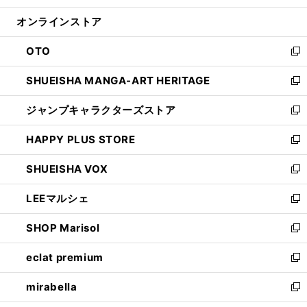
開
ン
ウ
オンラインストア
く
ド
ィ
ウ
ン
OTO
で
ド
新
開
ウ
し
SHUEISHA MANGA-ART HERITAGE
く
で
い
新
開
ウ
し
ジャンプキャラクターズストア
く
ィ
い
新
ン
ウ
し
HAPPY PLUS STORE
ド
ィ
い
新
ウ
ン
ウ
し
SHUEISHA VOX
で
ド
ィ
い
新
開
ウ
ン
ウ
し
LEEマルシェ
く
で
ド
ィ
い
新
開
ウ
ン
ウ
し
SHOP Marisol
く
で
ド
ィ
い
新
開
ウ
ン
ウ
し
eclat premium
く
で
ド
ィ
い
新
開
ウ
ン
ウ
し
mirabella
く
で
ド
ィ
い
新
開
ウ
ン
ウ
し