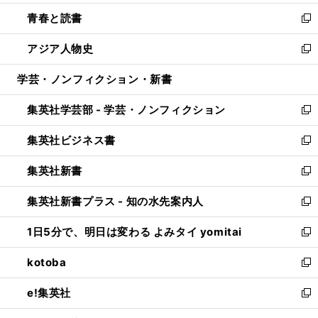
ウ
ン
ウ
し
青春と読書
で
ド
ィ
い
新
開
ウ
ン
ウ
し
アジア人物史
く
で
ド
ィ
い
新
開
ウ
ン
ウ
し
学芸・ノンフィクション・新書
く
で
ド
ィ
い
開
ウ
ン
ウ
集英社学芸部 - 学芸・ノンフィクション
く
で
ド
ィ
新
開
ウ
ン
し
集英社ビジネス書
く
で
ド
い
新
開
ウ
ウ
し
集英社新書
く
で
ィ
い
新
開
ン
ウ
し
集英社新書プラス - 知の水先案内人
く
ド
ィ
い
新
ウ
ン
ウ
し
1日5分で、明日は変わる よみタイ yomitai
で
ド
ィ
い
新
開
ウ
ン
ウ
し
kotoba
く
で
ド
ィ
い
新
開
ウ
ン
ウ
し
e!集英社
く
で
ド
ィ
い
新
開
ウ
ン
ウ
し