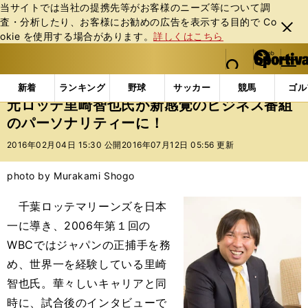
当サイトでは当社の提携先等がお客様のニーズ等について調
査・分析したり、お客様にお勧めの広告を表⽰する⽬的で Co
閉じ
okie を使⽤する場合があります。
詳しくはこちら
る
マイペ
web Sportiva (webスポルティーバ)
検索
メニュ
we
ー
インフォメーション
ニュース
元ロッテ里崎智也氏
b
ジ
新着
ランキング
野球
サッカー
競馬
ゴル
ス
元ロッテ里崎智也氏が新感覚のビジネス番組
ポ
のパーソナリティーに！
ル
テ
2016年02月04日 15:30 公開
2016年07月12日 05:56 更新
ィ
ー
photo by Murakami Shogo
バ
千葉ロッテマリーンズを日本
一に導き、2006年第１回の
WBCではジャパンの正捕手を務
め、世界一を経験している里崎
智也氏。華々しいキャリアと同
時に、試合後のインタビューで