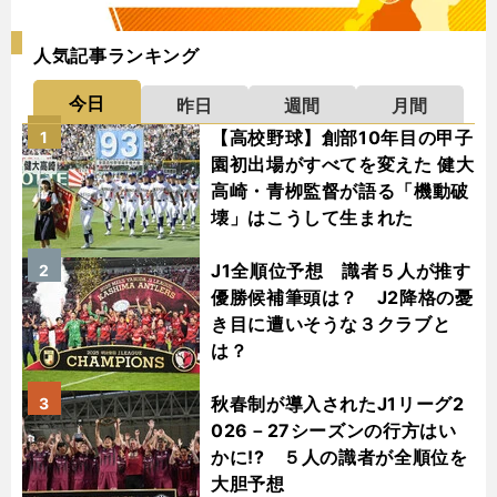
人気記事ランキング
今日
昨日
週間
月間
【高校野球】創部10年目の甲子
1
園初出場がすべてを変えた 健大
高崎・青栁監督が語る「機動破
壊」はこうして生まれた
J1全順位予想 識者５人が推す
2
優勝候補筆頭は？ J2降格の憂
き目に遭いそうな３クラブと
は？
秋春制が導入されたJ1リーグ2
3
026－27シーズンの行方はい
かに!? ５人の識者が全順位を
大胆予想