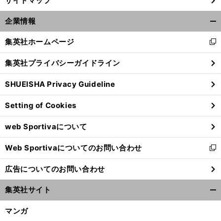
サイトマップ
企業情報
開
く/
集英社ホームページ
新
閉
し
じ
集英社プライバシーガイドライン
い
る
ウ
SHUEISHA Privacy Guideline
ィ
ン
Setting of Cookies
ド
】
戦
」
前
ウ
への挑戦状 フットボールなで斬り論
へ
web Sportivaについて
で
開
Web Sportivaについてのお問い合わせ
く
新
し
広告についてのお問い合わせ
い
ウ
集英社サイト
ィ
開
ン
く/
マンガ
ド
閉