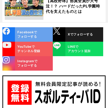
【高校野球】部員全員が大号
泣！？ ハードだったPL学園時
代を支えたものとは
cebo
X
Facebookで
Xでフォローする
ok
フォローする
uTube
LINE
YouTubeで
LINEで
チャンネル登録
アカウント追加
stagra
Instagramで
m
フォローする