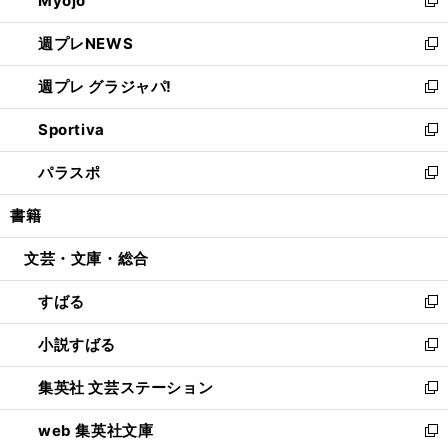
Myojo
で
ド
ィ
新
開
ウ
ン
し
週プレNEWS
く
で
ド
い
新
開
ウ
ウ
し
週プレ グラジャパ!
く
で
ィ
い
新
開
ン
ウ
し
Sportiva
く
ド
ィ
い
新
ウ
ン
ウ
し
パラスポ
で
ド
ィ
い
新
開
ウ
ン
ウ
し
書籍
く
で
ド
ィ
い
開
ウ
ン
ウ
文芸・文庫・総合
く
で
ド
ィ
開
ウ
ン
すばる
く
で
ド
新
開
ウ
し
小説すばる
く
で
い
新
開
ウ
し
集英社 文芸ステーション
く
ィ
い
新
ン
ウ
し
web 集英社文庫
ド
ィ
い
新