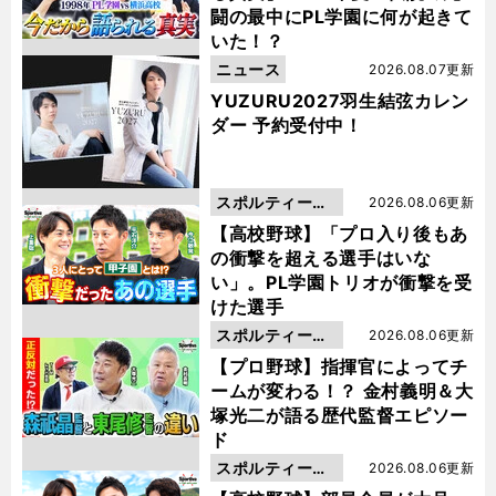
闘の最中にPL学園に何が起きて
いた！？
ニュース
2026.08.07更新
YUZURU2027羽生結弦カレン
ダー 予約受付中！
スポルティーバ
2026.08.06更新
動画
【高校野球】「プロ入り後もあ
の衝撃を超える選手はいな
い」。PL学園トリオが衝撃を受
けた選手
スポルティーバ
2026.08.06更新
動画
【プロ野球】指揮官によってチ
ームが変わる！？ 金村義明＆大
塚光二が語る歴代監督エピソー
ド
スポルティーバ
2026.08.06更新
動画