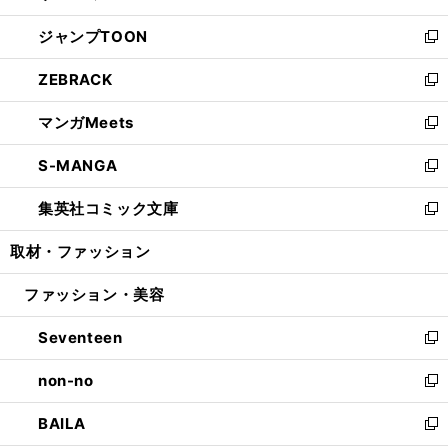
開
ウ
ン
ウ
し
ジャンプTOON
く
で
ド
ィ
い
新
開
ウ
ン
ウ
し
ZEBRACK
く
で
ド
ィ
い
新
開
ウ
ン
ウ
し
マンガMeets
く
で
ド
ィ
い
新
開
ウ
ン
ウ
し
S-MANGA
く
で
ド
ィ
い
新
開
ウ
ン
ウ
し
集英社コミック文庫
く
で
ド
ィ
い
新
開
ウ
ン
ウ
し
取材・ファッション
く
で
ド
ィ
い
開
ウ
ン
ウ
ファッション・美容
く
で
ド
ィ
開
ウ
ン
Seventeen
く
で
ド
新
開
ウ
し
non-no
く
で
い
新
開
ウ
し
BAILA
く
ィ
い
新
ン
ウ