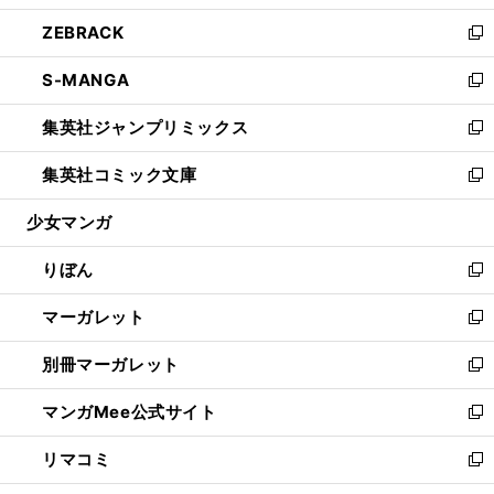
開
ウ
ン
ウ
し
ZEBRACK
く
で
ド
ィ
い
新
開
ウ
ン
ウ
し
S-MANGA
く
で
ド
ィ
い
新
開
ウ
ン
ウ
し
集英社ジャンプリミックス
く
で
ド
ィ
い
新
開
ウ
ン
ウ
し
集英社コミック文庫
く
で
ド
ィ
い
新
開
ウ
ン
ウ
し
少女マンガ
く
で
ド
ィ
い
開
ウ
ン
ウ
りぼん
く
で
ド
ィ
新
開
ウ
ン
し
マーガレット
く
で
ド
い
新
開
ウ
ウ
し
別冊マーガレット
く
で
ィ
い
新
開
ン
ウ
し
マンガMee公式サイト
く
ド
ィ
い
新
ウ
ン
ウ
し
リマコミ
で
ド
ィ
い
新
開
ウ
ン
ウ
し