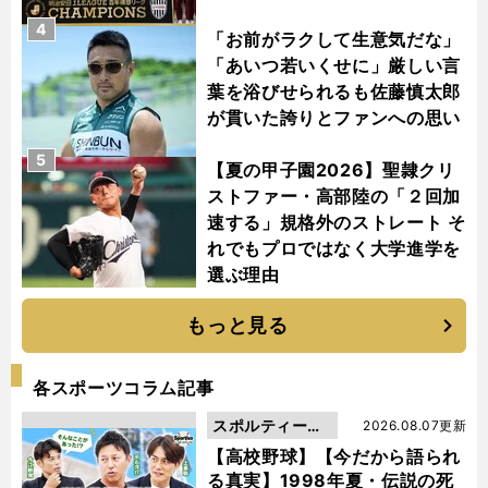
4
「お前がラクして生意気だな」
「あいつ若いくせに」厳しい言
葉を浴びせられるも佐藤慎太郎
が貫いた誇りとファンへの思い
5
【夏の甲子園2026】聖隷クリ
ストファー・高部陸の「２回加
速する」規格外のストレート そ
れでもプロではなく大学進学を
選ぶ理由
もっと見る
各スポーツコラム記事
スポルティーバ
2026.08.07更新
動画
【高校野球】【今だから語られ
る真実】1998年夏・伝説の死