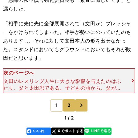
漏らした。
「相手に先に先に全部展開されて（文田が）プレッシャ
ーをかけられてしまった。相手が勢いにのっていたのも
ありますし、それに対して文田本人の形を出せなかっ
た。スタンドにおいてもグラウンドにおいてもそれが敗
因だと思います」
次のページへ
文田のレスリング人生に大きな影響を与えたのはふ
たり、父と太田忍である。子どもの頃から、父がレ
スリング部監督を務める山梨・韮崎工業高校の練習
場で遊んでいたという。中学1年で本格的にレスリ
次
1
2
のページへ
ングを始めると、
1 / 2
いいね
Xでポストする
LINEで送る
line
faceboo
x
k