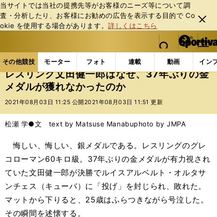
当サイトでは当社の提携先等がお客様のニーズ等について調
査・分析したり、お客様にお勧めの広告を表⽰する⽬的で Co
閉じ
okie を使⽤する場合があります。
詳しくはこちら
る
マイペ
web Sportiva (webスポルティーバ)
検索
メニュ
we
ー
その他競技の記事一覧
その他競技
その他
レスリ
b
ジ
その他競技
モーター
フォト
連載
動画
イン
ス
レスリング文田健一郎はなぜ、37年ぶりの金
ポ
メダルが獲れなかったのか
ル
テ
2021年08月03日 11:25 公開
2021年08月03日 11:51 更新
ィ
ー
松瀬 学●文 text by Matsuse Manabu
photo by JMPA
バ
悔しい、悔しい、銀メダルである。レスリングのグレ
コローマン60キロ級。37年ぶりの金メダルが有力視され
ていた文田健一郎が決勝でルイスアルベルト・オルタサ
ンチェス（キューバ）に「投げ」を封じられ、敗れた。
マットから下りると、25歳はふらつきながら号泣した。
その瞬間を述懐する。