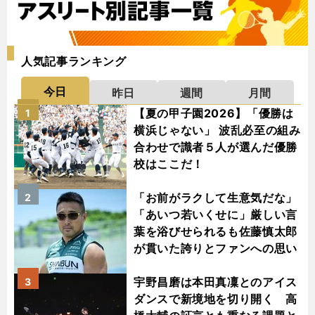
人気記事ランキング
今日
昨日
週間
月間
【夏の甲子園2026】「優勝は
1
横浜じゃない」 波乱必至の組み
合わせで識者５人が選んだ優勝
校はここだ！
「お前がラクして生意気だな」
2
「あいつ若いくせに」厳しい言
葉を浴びせられるも佐藤慎太郎
が貫いた誇りとファンへの思い
宇野昌磨は本田真凜とのアイス
3
ダンスで新境地を切り開く 高