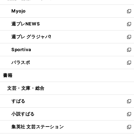
開
ウ
ン
ウ
Myojo
く
で
ド
ィ
新
開
ウ
ン
し
週プレNEWS
く
で
ド
い
新
開
ウ
ウ
し
週プレ グラジャパ!
く
で
ィ
い
新
開
ン
ウ
し
Sportiva
く
ド
ィ
い
新
ウ
ン
ウ
し
パラスポ
で
ド
ィ
い
新
開
ウ
ン
ウ
し
書籍
く
で
ド
ィ
い
開
ウ
ン
ウ
文芸・文庫・総合
く
で
ド
ィ
開
ウ
ン
すばる
く
で
ド
新
開
ウ
し
小説すばる
く
で
い
新
開
ウ
し
集英社 文芸ステーション
く
ィ
い
新
ン