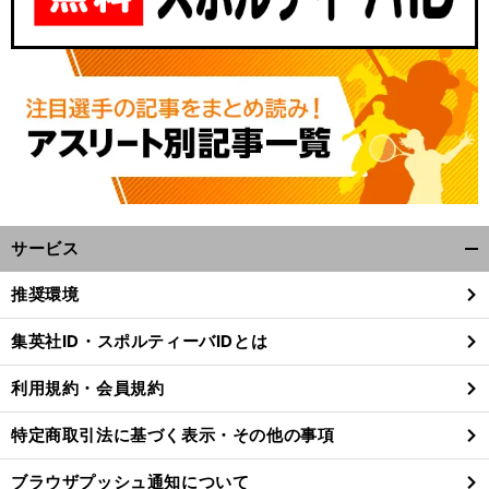
サービス
開
・
語
く/
前
推奨環境
へ
閉
じ
集英社ID・スポルティーバIDとは
る
利用規約・会員規約
特定商取引法に基づく表示・その他の事項
ブラウザプッシュ通知について