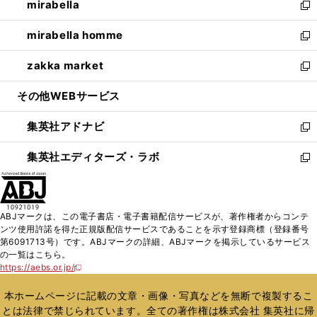
mirabella
く
で
ド
ィ
い
新
開
ウ
ン
ウ
し
mirabella homme
く
で
ド
ィ
い
新
開
ウ
ン
ウ
し
zakka market
く
で
ド
ィ
い
新
開
ウ
ン
ウ
し
その他WEBサービス
く
で
ド
ィ
い
開
ウ
ン
ウ
集英社アドナビ
く
で
ド
ィ
新
開
ウ
ン
し
集英社エディターズ・ラボ
く
で
ド
い
新
開
ウ
ウ
し
く
で
ィ
い
開
ン
ウ
ABJマークは、この電子書店・電子書籍配信サービスが、著作権者からコンテ
く
ド
ィ
ンツ使用許諾を得た正規版配信サービスであることを示す登録商標（登録番号
ウ
ン
第6091713号）です。ABJマークの詳細、ABJマークを掲示しているサービス
で
ド
の一覧はこちら。
開
ウ
https://aebs.or.jp/
新
く
で
し
い
開
本ホームページに記載の文章・画像・写真などを無断で複製するこ
ウ
く
とは法律で禁じられています。全ての著作権は株式会社 集英社に帰
ィ