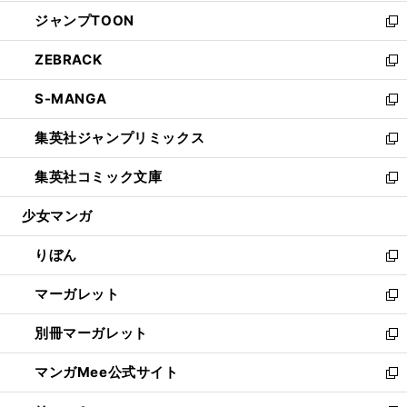
開
ウ
ン
ウ
し
ジャンプTOON
く
で
ド
ィ
い
新
開
ウ
ン
ウ
し
ZEBRACK
く
で
ド
ィ
い
新
開
ウ
ン
ウ
し
S-MANGA
く
で
ド
ィ
い
新
開
ウ
ン
ウ
し
集英社ジャンプリミックス
く
で
ド
ィ
い
新
開
ウ
ン
ウ
し
集英社コミック文庫
く
で
ド
ィ
い
新
開
ウ
ン
ウ
し
少女マンガ
く
で
ド
ィ
い
開
ウ
ン
ウ
りぼん
く
で
ド
ィ
新
開
ウ
ン
し
マーガレット
く
で
ド
い
新
開
ウ
ウ
し
別冊マーガレット
く
で
ィ
い
新
開
ン
ウ
し
マンガMee公式サイト
く
ド
ィ
い
新
ウ
ン
ウ
し