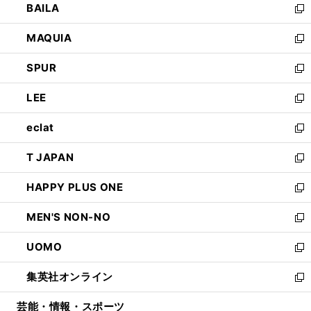
BAILA
く
ィ
い
新
ン
ウ
し
MAQUIA
ド
ィ
い
新
ウ
ン
ウ
し
SPUR
で
ド
ィ
い
新
開
ウ
ン
ウ
し
LEE
く
で
ド
ィ
い
新
開
ウ
ン
ウ
し
eclat
く
で
ド
ィ
い
新
開
ウ
ン
ウ
し
T JAPAN
く
で
ド
ィ
い
新
開
ウ
ン
ウ
し
HAPPY PLUS ONE
く
で
ド
ィ
い
新
開
ウ
ン
ウ
し
MEN'S NON-NO
く
で
ド
ィ
い
新
開
ウ
ン
ウ
し
UOMO
く
で
ド
ィ
い
新
開
ウ
ン
ウ
し
集英社オンライン
く
で
ド
ィ
い
新
開
ウ
ン
ウ
し
芸能・情報・スポーツ
く
で
ド
ィ
い