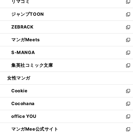
リマコミ
で
ド
ィ
い
新
開
ウ
ン
ウ
し
ジャンプTOON
く
で
ド
ィ
い
新
開
ウ
ン
ウ
し
ZEBRACK
く
で
ド
ィ
い
新
開
ウ
ン
ウ
し
マンガMeets
く
で
ド
ィ
い
新
開
ウ
ン
ウ
し
S-MANGA
く
で
ド
ィ
い
新
開
ウ
ン
ウ
し
集英社コミック文庫
く
で
ド
ィ
い
新
開
ウ
ン
ウ
し
女性マンガ
く
で
ド
ィ
い
開
ウ
ン
ウ
Cookie
く
で
ド
ィ
新
開
ウ
ン
し
Cocohana
く
で
ド
い
新
開
ウ
ウ
し
office YOU
く
で
ィ
い
新
開
ン
ウ
し
マンガMee公式サイト
く
ド
ィ
い
新