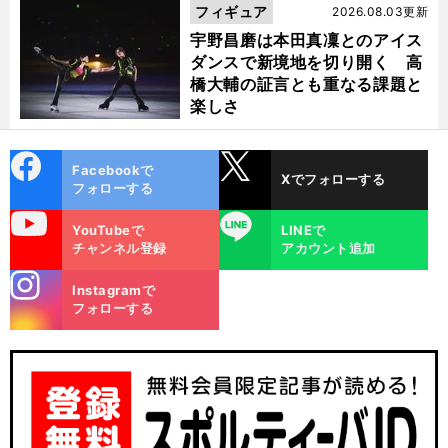
フィギュア
2026.08.03更新
宇野昌磨は本田真凜とのアイス
ダンスで新境地を切り開く 高
橋大輔の証言とも重なる課題と
楽しさ
cebo
X
Facebookで
Xでフォローする
ok
フォローする
uTube
LINE
YouTubeで
LINEで
チャンネル登録
アカウント追加
stagra
Instagramで
m
フォローする