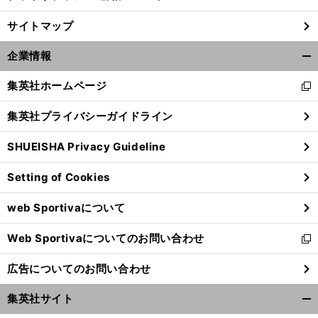
サイトマップ
企業情報
開
く/
集英社ホームページ
新
閉
し
じ
集英社プライバシーガイドライン
い
る
ウ
SHUEISHA Privacy Guideline
ィ
ン
Setting of Cookies
ド
ウ
web Sportivaについて
で
開
Web Sportivaについてのお問い合わせ
く
新
し
広告についてのお問い合わせ
い
ウ
集英社サイト
ィ
開
ン