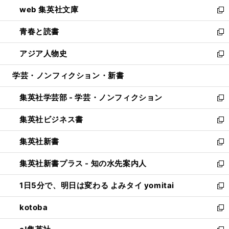
ウ
し
web 集英社文庫
ド
ィ
い
新
ウ
ン
ウ
し
青春と読書
で
ド
ィ
い
新
開
ウ
ン
ウ
し
アジア人物史
く
で
ド
ィ
い
新
開
ウ
ン
ウ
し
学芸・ノンフィクション・新書
く
で
ド
ィ
い
開
ウ
ン
ウ
集英社学芸部 - 学芸・ノンフィクション
く
で
ド
ィ
新
開
ウ
ン
し
集英社ビジネス書
く
で
ド
い
新
開
ウ
ウ
し
集英社新書
く
で
ィ
い
新
開
ン
ウ
し
集英社新書プラス - 知の水先案内人
く
ド
ィ
い
新
ウ
ン
ウ
し
1日5分で、明日は変わる よみタイ yomitai
で
ド
ィ
い
新
開
ウ
ン
ウ
し
kotoba
く
で
ド
ィ
い
新
開
ウ
ン
ウ
し