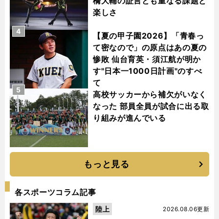
橋大輔の証言とも重なる課題と
楽しさ
4
【夏の甲子園2026】「青春っ
て密なので」の原点はあの夏の
惨敗 仙台育英・須江航が明か
す"日本一1000日計画"のすべ
て
5
高校サッカーから補欠がいなく
なった 部員全員が試合に出る取
り組みが進んでいる
もっと見る
各スポーツコラム記事
陸上
2026.08.06更新