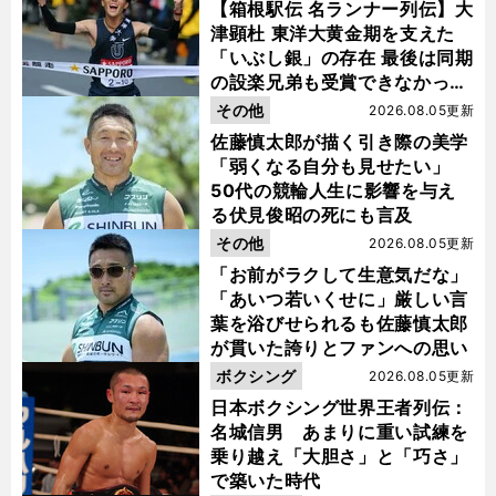
【箱根駅伝 名ランナー列伝】大
津顕杜 東洋大黄金期を支えた
「いぶし銀」の存在 最後は同期
の設楽兄弟も受賞できなかった
金栗杯に輝く
その他
2026.08.05更新
佐藤慎太郎が描く引き際の美学
「弱くなる自分も見せたい」
50代の競輪人生に影響を与え
る伏見俊昭の死にも言及
その他
2026.08.05更新
「お前がラクして生意気だな」
「あいつ若いくせに」厳しい言
葉を浴びせられるも佐藤慎太郎
が貫いた誇りとファンへの思い
ボクシング
2026.08.05更新
日本ボクシング世界王者列伝：
名城信男 あまりに重い試練を
乗り越え「大胆さ」と「巧さ」
で築いた時代