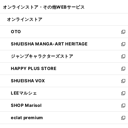
開
ウ
ウ
し
オンラインストア・
その他WEBサービス
く
で
ィ
い
開
ン
ウ
オンラインストア
く
ド
ィ
ウ
ン
OTO
で
ド
新
開
ウ
し
SHUEISHA MANGA-ART HERITAGE
く
で
い
新
開
ウ
し
ジャンプキャラクターズストア
く
ィ
い
新
ン
ウ
し
HAPPY PLUS STORE
ド
ィ
い
新
ウ
ン
ウ
し
SHUEISHA VOX
で
ド
ィ
い
新
開
ウ
ン
ウ
し
LEEマルシェ
く
で
ド
ィ
い
新
開
ウ
ン
ウ
し
SHOP Marisol
く
で
ド
ィ
い
新
開
ウ
ン
ウ
し
eclat premium
く
で
ド
ィ
い
新
開
ウ
ン
ウ
し