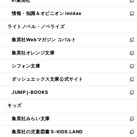
e!集英社
く
で
ド
ィ
い
新
開
ウ
ン
ウ
し
情報・知識＆オピニオン imidas
く
で
ド
ィ
い
新
開
ウ
ン
ウ
し
ライトノベル・ノベライズ
く
で
ド
ィ
い
開
ウ
ン
ウ
集英社Webマガジン コバルト
く
で
ド
ィ
新
開
ウ
ン
し
集英社オレンジ文庫
く
で
ド
い
新
開
ウ
ウ
し
シフォン文庫
く
で
ィ
い
新
開
ン
ウ
し
ダッシュエックス文庫公式サイト
く
ド
ィ
い
新
ウ
ン
ウ
し
JUMP j-BOOKS
で
ド
ィ
い
新
開
ウ
ン
ウ
し
キッズ
く
で
ド
ィ
い
開
ウ
ン
ウ
集英社みらい文庫
く
で
ド
ィ
新
開
ウ
ン
し
集英社の児童図書 S-KIDS.LAND
く
で
ド
い
新