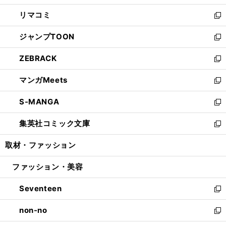
ウ
ン
ウ
し
リマコミ
で
ド
ィ
い
新
開
ウ
ン
ウ
し
ジャンプTOON
く
で
ド
ィ
い
新
開
ウ
ン
ウ
し
ZEBRACK
く
で
ド
ィ
い
新
開
ウ
ン
ウ
し
マンガMeets
く
で
ド
ィ
い
新
開
ウ
ン
ウ
し
S-MANGA
く
で
ド
ィ
い
新
開
ウ
ン
ウ
し
集英社コミック文庫
く
で
ド
ィ
い
新
開
ウ
ン
ウ
し
取材・ファッション
く
で
ド
ィ
い
開
ウ
ン
ウ
ファッション・美容
く
で
ド
ィ
開
ウ
ン
Seventeen
く
で
ド
新
開
ウ
し
non-no
く
で
い
新
開
ウ
し