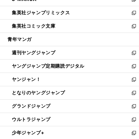
ィ
い
新
開
ウ
ン
ウ
し
集英社ジャンプリミックス
く
で
ド
ィ
い
新
開
ウ
ン
ウ
し
集英社コミック文庫
く
で
ド
ィ
い
新
開
ウ
ン
ウ
し
青年マンガ
く
で
ド
ィ
い
開
ウ
ン
ウ
週刊ヤングジャンプ
く
で
ド
ィ
新
開
ウ
ン
し
ヤングジャンプ定期購読デジタル
く
で
ド
い
新
開
ウ
ウ
し
ヤンジャン！
く
で
ィ
い
新
開
ン
ウ
し
となりのヤングジャンプ
く
ド
ィ
い
新
ウ
ン
ウ
し
グランドジャンプ
で
ド
ィ
い
新
開
ウ
ン
ウ
し
ウルトラジャンプ
く
で
ド
ィ
い
新
開
ウ
ン
ウ
し
少年ジャンプ+
く
で
ド
ィ
い
新