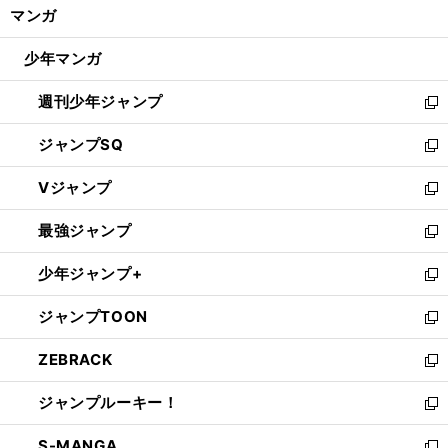
く/
マンガ
ド
閉
ウ
じ
少年マンガ
で
る
開
週刊少年ジャンプ
く
新
し
ジャンプSQ
い
新
ウ
し
Vジャンプ
ィ
い
新
ン
ウ
し
最強ジャンプ
ド
ィ
い
新
ウ
ン
ウ
し
少年ジャンプ+
で
ド
ィ
い
新
開
ウ
ン
ウ
し
ジャンプTOON
く
で
ド
ィ
い
新
開
ウ
ン
ウ
し
ZEBRACK
く
で
ド
ィ
い
新
開
ウ
ン
ウ
し
ジャンプルーキー！
く
で
ド
ィ
い
新
開
ウ
ン
ウ
し
S-MANGA
く
で
ド