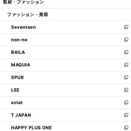
取材・ファッション
く
で
ド
ィ
い
開
ウ
ン
ウ
ファッション・美容
く
で
ド
ィ
開
ウ
ン
Seventeen
く
で
ド
新
開
ウ
し
non-no
く
で
い
新
開
ウ
し
BAILA
く
ィ
い
新
ン
ウ
し
MAQUIA
ド
ィ
い
新
ウ
ン
ウ
し
SPUR
で
ド
ィ
い
新
開
ウ
ン
ウ
し
LEE
く
で
ド
ィ
い
新
開
ウ
ン
ウ
し
eclat
く
で
ド
ィ
い
新
開
ウ
ン
ウ
し
T JAPAN
く
で
ド
ィ
い
新
開
ウ
ン
ウ
し
HAPPY PLUS ONE
く
で
ド
ィ
い
新