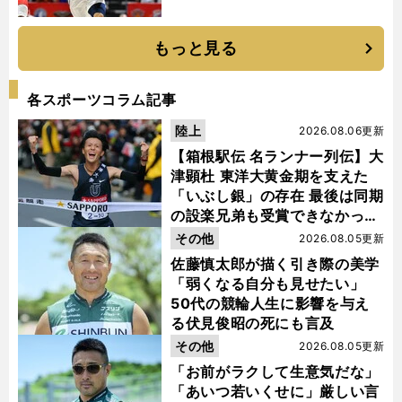
もっと見る
各スポーツコラム記事
陸上
2026.08.06更新
【箱根駅伝 名ランナー列伝】大
津顕杜 東洋大黄金期を支えた
「いぶし銀」の存在 最後は同期
の設楽兄弟も受賞できなかった
金栗杯に輝く
その他
2026.08.05更新
佐藤慎太郎が描く引き際の美学
「弱くなる自分も見せたい」
50代の競輪人生に影響を与え
る伏見俊昭の死にも言及
その他
2026.08.05更新
「お前がラクして生意気だな」
「あいつ若いくせに」厳しい言