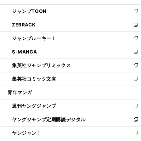
開
ウ
ン
ウ
し
ジャンプTOON
く
で
ド
ィ
い
新
開
ウ
ン
ウ
し
ZEBRACK
く
で
ド
ィ
い
新
開
ウ
ン
ウ
し
ジャンプルーキー！
く
で
ド
ィ
い
新
開
ウ
ン
ウ
し
S-MANGA
く
で
ド
ィ
い
新
開
ウ
ン
ウ
し
集英社ジャンプリミックス
く
で
ド
ィ
い
新
開
ウ
ン
ウ
し
集英社コミック文庫
く
で
ド
ィ
い
新
開
ウ
ン
ウ
し
青年マンガ
く
で
ド
ィ
い
開
ウ
ン
ウ
週刊ヤングジャンプ
く
で
ド
ィ
新
開
ウ
ン
し
ヤングジャンプ定期購読デジタル
く
で
ド
い
新
開
ウ
ウ
し
ヤンジャン！
く
で
ィ
い
新
開
ン
ウ
し