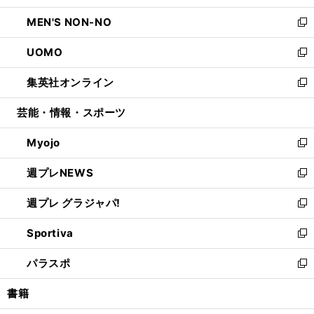
開
ウ
ン
ウ
し
MEN'S NON-NO
く
で
ド
ィ
い
新
開
ウ
ン
ウ
し
UOMO
く
で
ド
ィ
い
新
開
ウ
ン
ウ
し
集英社オンライン
く
で
ド
ィ
い
新
開
ウ
ン
ウ
し
芸能・情報・スポーツ
く
で
ド
ィ
い
開
ウ
ン
ウ
Myojo
く
で
ド
ィ
新
開
ウ
ン
し
週プレNEWS
く
で
ド
い
新
開
ウ
ウ
し
週プレ グラジャパ!
く
で
ィ
い
新
開
ン
ウ
し
Sportiva
く
ド
ィ
い
新
ウ
ン
ウ
し
パラスポ
で
ド
ィ
い
新
開
ウ
ン
ウ
し
書籍
く
で
ド
ィ
い
開
ウ
ン
ウ