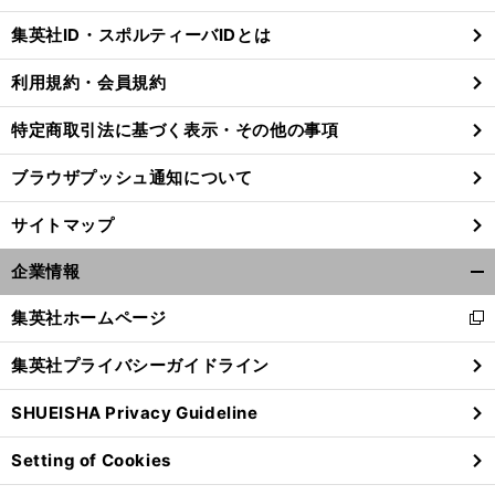
じ
集英社ID・スポルティーバIDとは
る
利用規約・会員規約
特定商取引法に基づく表示・その他の事項
ブラウザプッシュ通知について
サイトマップ
企業情報
開
く/
集英社ホームページ
新
閉
し
じ
集英社プライバシーガイドライン
い
る
前
ウ
へ
SHUEISHA Privacy Guideline
ィ
ン
Setting of Cookies
ド
ウ