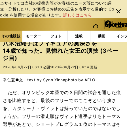
当サイトでは当社の提携先等がお客様のニーズ等について調
査・分析したり、お客様にお勧めの広告を表⽰する⽬的で Co
閉じ
okie を使⽤する場合があります。
詳しくはこちら
る
マイペ
web Sportiva (webスポルティーバ)
検索
メニュ
we
ー
その他競技の記事一覧
フィギュア
八木沼純子はフィ
b
ジ
その他競技
モーター
フォト
連載
動画
イン
ス
八木沼純子はフィギュアの奥深さを
ポ
14歳で知った。見惚れた女王の演技 (3ペー
ル
ジ目)
テ
ィ
2020年06月22日 06:10 公開
2020年06月22日 06:14 更新
ー
バ
辛仁夏●文 text by Synn Yinha
photo by AFLO
ただ、オリンピック本番での３日間の試合を通した強
さを比較すると、最後のフリーでのここぞという強さ
を、カタリーナ・ヴィットは持っていたのではないでし
ょうか。フリーの滑走順はヴィット選手よりもトーマス
選手があとで、ショートプログラム１位のトーマスはそ