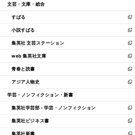
文芸・文庫・総合
く
で
ド
ィ
開
ウ
ン
すばる
く
で
ド
新
開
ウ
し
小説すばる
く
で
い
新
開
ウ
し
集英社 文芸ステーション
く
ィ
い
新
ン
ウ
し
web 集英社文庫
ド
ィ
い
新
ウ
ン
ウ
し
青春と読書
で
ド
ィ
い
新
開
ウ
ン
ウ
し
アジア人物史
く
で
ド
ィ
い
新
開
ウ
ン
ウ
し
学芸・ノンフィクション・新書
く
で
ド
ィ
い
開
ウ
ン
ウ
集英社学芸部 - 学芸・ノンフィクション
く
で
ド
ィ
新
開
ウ
ン
し
集英社ビジネス書
く
で
ド
い
新
開
ウ
ウ
し
集英社新書
く
で
ィ
い
新