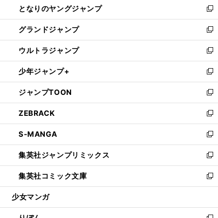
となりのヤングジャンプ
く
ド
ィ
い
新
ウ
ン
ウ
し
グランドジャンプ
で
ド
ィ
い
新
開
ウ
ン
ウ
し
ウルトラジャンプ
く
で
ド
ィ
い
新
開
ウ
ン
ウ
し
少年ジャンプ+
く
で
ド
ィ
い
新
開
ウ
ン
ウ
し
ジャンプTOON
く
で
ド
ィ
い
新
開
ウ
ン
ウ
し
ZEBRACK
く
で
ド
ィ
い
新
開
ウ
ン
ウ
し
S-MANGA
く
で
ド
ィ
い
新
開
ウ
ン
ウ
し
集英社ジャンプリミックス
く
で
ド
ィ
い
新
開
ウ
ン
ウ
し
集英社コミック文庫
く
で
ド
ィ
い
新
開
ウ
ン
ウ
し
少女マンガ
く
で
ド
ィ
い
開
ウ
ン
ウ
りぼん
く
で