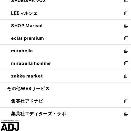
SHUEISHA VOX
で
ド
ィ
い
新
開
ウ
ン
ウ
し
LEEマルシェ
く
で
ド
ィ
い
新
開
ウ
ン
ウ
し
SHOP Marisol
く
で
ド
ィ
い
新
開
ウ
ン
ウ
し
eclat premium
く
で
ド
ィ
い
新
開
ウ
ン
ウ
し
mirabella
く
で
ド
ィ
い
新
開
ウ
ン
ウ
し
mirabella homme
く
で
ド
ィ
い
新
開
ウ
ン
ウ
し
zakka market
く
で
ド
ィ
い
新
開
ウ
ン
ウ
し
その他WEBサービス
く
で
ド
ィ
い
開
ウ
ン
ウ
集英社アドナビ
く
で
ド
ィ
新
開
ウ
ン
し
集英社エディターズ・ラボ
く
で
ド
い
新
開
ウ
ウ
し
く
で
ィ
い