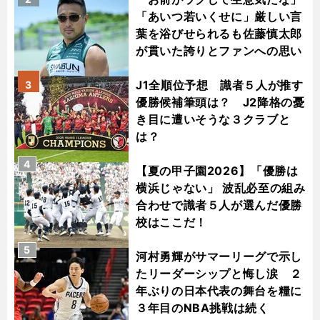
「あいつ若いくせに」厳しい言
葉を浴びせられるも佐藤慎太郎
が貫いた誇りとファンへの思い
J1全順位予想 識者５人が推す
3
優勝候補筆頭は？ J2降格の憂
き目に遭いそうな３クラブと
は？
4
【夏の甲子園2026】「優勝は
横浜じゃない」 波乱必至の組み
合わせで識者５人が選んだ優勝
校はここだ！
5
河村勇輝がサマーリーグで示し
たリーダーシップと悔し涙 ２
年ぶりの日本代表の舞台を糧に
３年目のNBA挑戦は続く