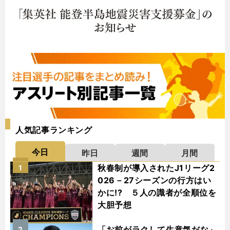
人気記事ランキング
今日
昨日
週間
月間
秋春制が導入されたJ1リーグ2
1
026－27シーズンの行方はい
かに!? ５人の識者が全順位を
大胆予想
「お前がラクして生意気だな」
2