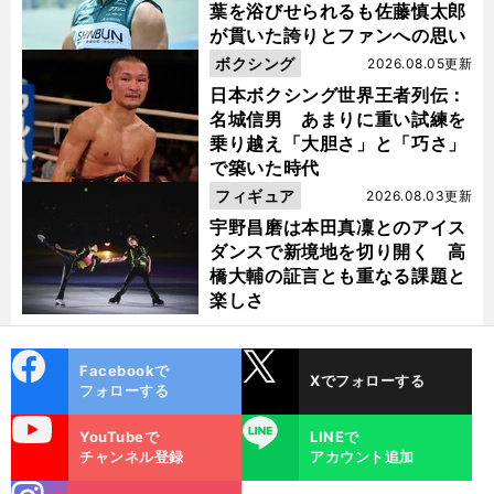
葉を浴びせられるも佐藤慎太郎
が貫いた誇りとファンへの思い
ボクシング
2026.08.05更新
日本ボクシング世界王者列伝：
名城信男 あまりに重い試練を
乗り越え「大胆さ」と「巧さ」
で築いた時代
フィギュア
2026.08.03更新
宇野昌磨は本田真凜とのアイス
ダンスで新境地を切り開く 高
橋大輔の証言とも重なる課題と
楽しさ
cebo
X
Facebookで
Xでフォローする
ok
フォローする
uTube
LINE
YouTubeで
LINEで
チャンネル登録
アカウント追加
stagra