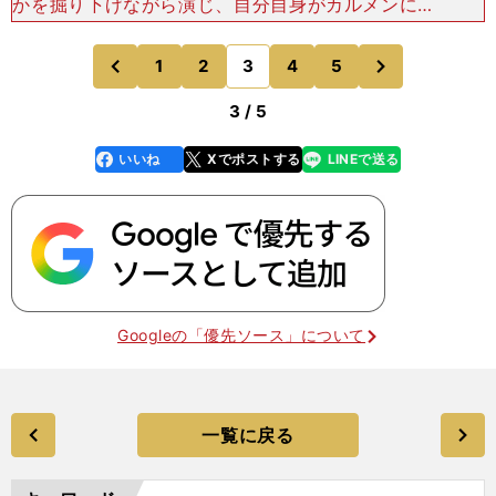
かを掘り下げながら演じ、自分自身がカルメンにな
るために、カルメンとしてどう発言するかまでも作
り込んでいたのではないかと感じてしまう彼女の
次
1
2
3
4
5
のページへ
のページへ
『カルメン』は、強
前
3 / 5
いいね
Xでポストする
LINEで送る
line
faceboo
x
k
Googleの「優先ソース」について
一覧に戻る