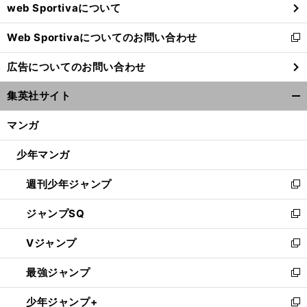
web Sportivaについて
で
開
Web Sportivaについてのお問い合わせ
く
新
し
広告についてのお問い合わせ
い
ウ
集英社サイト
ィ
開
ン
く/
マンガ
ド
閉
ウ
じ
少年マンガ
で
る
開
週刊少年ジャンプ
く
新
し
ジャンプSQ
い
新
ウ
し
Vジャンプ
ィ
い
新
ン
ウ
し
最強ジャンプ
ド
ィ
い
新
ウ
ン
ウ
し
少年ジャンプ+
で
ド
ィ
い
新