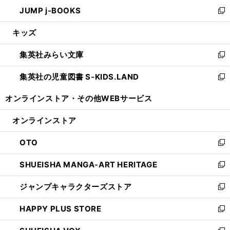
ン
ウ
し
JUMP j-BOOKS
で
ド
ィ
い
新
開
ウ
ン
ウ
し
キッズ
く
で
ド
ィ
い
開
ウ
ン
ウ
集英社みらい文庫
く
で
ド
ィ
新
開
ウ
ン
し
集英社の児童図書 S-KIDS.LAND
く
で
ド
い
新
開
ウ
ウ
し
オンラインストア・
その他WEBサービス
く
で
ィ
い
開
ン
ウ
オンラインストア
く
ド
ィ
ウ
ン
OTO
で
ド
新
開
ウ
し
SHUEISHA MANGA-ART HERITAGE
く
で
い
新
開
ウ
し
ジャンプキャラクターズストア
く
ィ
い
新
ン
ウ
し
HAPPY PLUS STORE
ド
ィ
い
新
ウ
ン
ウ
し