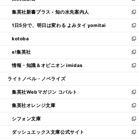
開
ン
ウ
し
集英社新書プラス - 知の水先案内人
く
ド
ィ
い
新
ウ
ン
ウ
し
1日5分で、明日は変わる よみタイ yomitai
で
ド
ィ
い
新
開
ウ
ン
ウ
し
kotoba
く
で
ド
ィ
い
新
開
ウ
ン
ウ
し
e!集英社
く
で
ド
ィ
い
新
開
ウ
ン
ウ
し
情報・知識＆オピニオン imidas
く
で
ド
ィ
い
新
開
ウ
ン
ウ
し
ライトノベル・ノベライズ
く
で
ド
ィ
い
開
ウ
ン
ウ
集英社Webマガジン コバルト
く
で
ド
ィ
新
開
ウ
ン
し
集英社オレンジ文庫
く
で
ド
い
新
開
ウ
ウ
し
シフォン文庫
く
で
ィ
い
新
開
ン
ウ
し
ダッシュエックス文庫公式サイト
く
ド
ィ
い
新
ウ