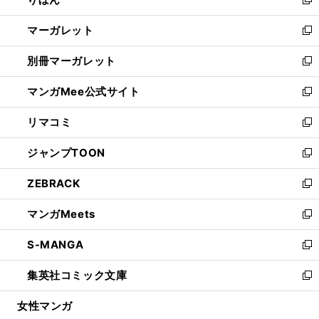
ド
ィ
新
開
ウ
ン
し
マーガレット
く
で
ド
い
新
開
ウ
ウ
し
別冊マーガレット
く
で
ィ
い
新
開
ン
ウ
し
マンガMee公式サイト
く
ド
ィ
い
新
ウ
ン
ウ
し
リマコミ
で
ド
ィ
い
新
開
ウ
ン
ウ
し
ジャンプTOON
く
で
ド
ィ
い
新
開
ウ
ン
ウ
し
ZEBRACK
く
で
ド
ィ
い
新
開
ウ
ン
ウ
し
マンガMeets
く
で
ド
ィ
い
新
開
ウ
ン
ウ
し
S-MANGA
く
で
ド
ィ
い
新
開
ウ
ン
ウ
し
集英社コミック文庫
く
で
ド
ィ
い
新
開
ウ
ン
ウ
し
女性マンガ
く
で
ド
ィ
い