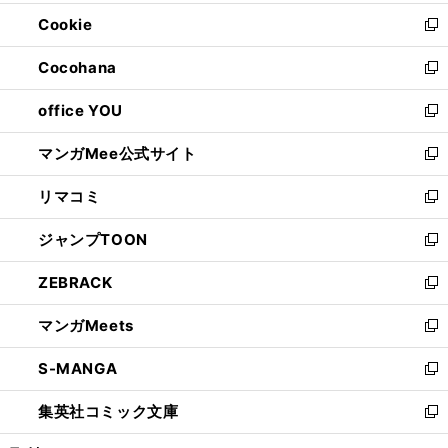
開
ウ
ン
ウ
Cookie
く
で
ド
ィ
新
開
ウ
ン
し
Cocohana
く
で
ド
い
新
開
ウ
ウ
し
office YOU
く
で
ィ
い
新
開
ン
ウ
し
マンガMee公式サイト
く
ド
ィ
い
新
ウ
ン
ウ
し
リマコミ
で
ド
ィ
い
新
開
ウ
ン
ウ
し
ジャンプTOON
く
で
ド
ィ
い
新
開
ウ
ン
ウ
し
ZEBRACK
く
で
ド
ィ
い
新
開
ウ
ン
ウ
し
マンガMeets
く
で
ド
ィ
い
新
開
ウ
ン
ウ
し
S-MANGA
く
で
ド
ィ
い
新
開
ウ
ン
ウ
し
集英社コミック文庫
く
で
ド
ィ
い
新
開
ウ
ン
ウ
し