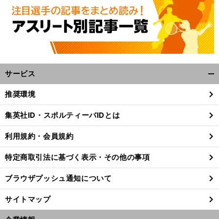
サービス
開
く/
推奨環境
閉
。
最
」
前
じ
集英社ID・スポルティーバIDとは
へ
る
利用規約・会員規約
特定商取引法に基づく表示・その他の事項
ブラウザプッシュ通知について
サイトマップ