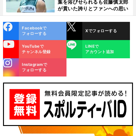
葉を浴びせられるも佐藤慎太郎
が貫いた誇りとファンへの思い
cebo
X
Facebookで
Xでフォローする
ok
フォローする
uTube
LINE
YouTubeで
LINEで
チャンネル登録
アカウント追加
stagra
Instagramで
m
フォローする