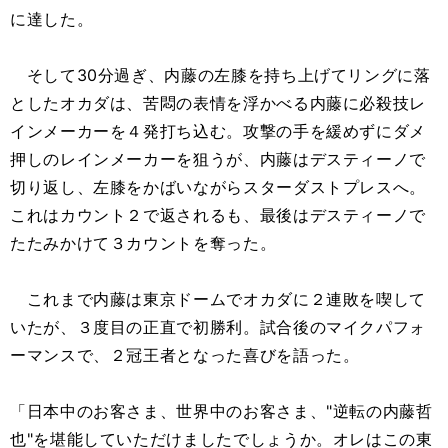
に達した。
そして30分過ぎ、内藤の左膝を持ち上げてリングに落
としたオカダは、苦悶の表情を浮かべる内藤に必殺技レ
インメーカーを４発打ち込む。攻撃の手を緩めずにダメ
押しのレインメーカーを狙うが、内藤はデスティーノで
切り返し、左膝をかばいながらスターダストプレスへ。
これはカウント２で返されるも、最後はデスティーノで
たたみかけて３カウントを奪った。
これまで内藤は東京ドームでオカダに２連敗を喫して
いたが、３度目の正直で初勝利。試合後のマイクパフォ
ーマンスで、２冠王者となった喜びを語った。
「日本中のお客さま、世界中のお客さま、"逆転の内藤哲
也"を堪能していただけましたでしょうか。オレはこの東