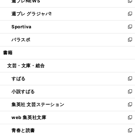
週プレNEWS
く
で
ド
い
新
開
ウ
ウ
し
週プレ グラジャパ!
く
で
ィ
い
新
開
ン
ウ
し
Sportiva
く
ド
ィ
い
新
ウ
ン
ウ
し
パラスポ
で
ド
ィ
い
新
開
ウ
ン
ウ
し
書籍
く
で
ド
ィ
い
開
ウ
ン
ウ
文芸・文庫・総合
く
で
ド
ィ
開
ウ
ン
すばる
く
で
ド
新
開
ウ
し
小説すばる
く
で
い
新
開
ウ
し
集英社 文芸ステーション
く
ィ
い
新
ン
ウ
し
web 集英社文庫
ド
ィ
い
新
ウ
ン
ウ
し
青春と読書
で
ド
ィ
い
新