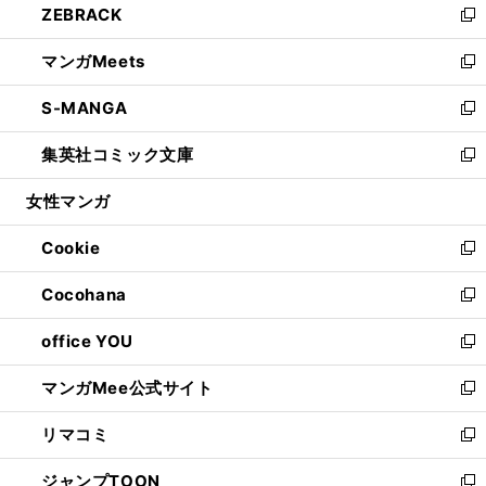
ZEBRACK
く
で
ド
ィ
い
新
開
ウ
ン
ウ
し
マンガMeets
く
で
ド
ィ
い
新
開
ウ
ン
ウ
し
S-MANGA
く
で
ド
ィ
い
新
開
ウ
ン
ウ
し
集英社コミック文庫
く
で
ド
ィ
い
新
開
ウ
ン
ウ
し
女性マンガ
く
で
ド
ィ
い
開
ウ
ン
ウ
Cookie
く
で
ド
ィ
新
開
ウ
ン
し
Cocohana
く
で
ド
い
新
開
ウ
ウ
し
office YOU
く
で
ィ
い
新
開
ン
ウ
し
マンガMee公式サイト
く
ド
ィ
い
新
ウ
ン
ウ
し
リマコミ
で
ド
ィ
い
新
開
ウ
ン
ウ
し
ジャンプTOON
く
で
ド
ィ
い
新