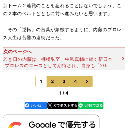
京ドーム２連戦のことを忘れることはないでしょう。こ
の２本のベルトとともに前へ進みたいと思います」
その「逆転」の言葉が象徴するように、内藤のプロレ
ス人生は苦難の連続だった。
次のページへ
若き日の内藤は、棚橋弘至、中邑真輔に続く新日本
プロレスのエースとして期待され、自身も「20代
でのIWGPヘビー級王座戴冠」を目標にしていた。
しかし、それが叶えられぬまま30歳を迎えようと
次
1
2
3
4
のページへ
していた201
1 / 4
いいね
Xでポストする
LINEで送る
line
faceboo
x
k