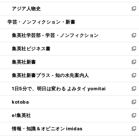
開
ウ
ン
ウ
し
アジア人物史
く
で
ド
ィ
い
新
開
ウ
ン
ウ
し
学芸・ノンフィクション・新書
く
で
ド
ィ
い
開
ウ
ン
ウ
集英社学芸部 - 学芸・ノンフィクション
く
で
ド
ィ
新
開
ウ
ン
し
集英社ビジネス書
く
で
ド
い
新
開
ウ
ウ
し
集英社新書
く
で
ィ
い
新
開
ン
ウ
し
集英社新書プラス - 知の水先案内人
く
ド
ィ
い
新
ウ
ン
ウ
し
1日5分で、明日は変わる よみタイ yomitai
で
ド
ィ
い
新
開
ウ
ン
ウ
し
kotoba
く
で
ド
ィ
い
新
開
ウ
ン
ウ
し
e!集英社
く
で
ド
ィ
い
新
開
ウ
ン
ウ
し
情報・知識＆オピニオン imidas
く
で
ド
ィ
い
新
開
ウ
ン
ウ
し