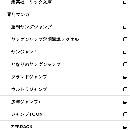
集英社コミック文庫
く
で
ド
ィ
い
新
開
ウ
ン
ウ
し
青年マンガ
く
で
ド
ィ
い
開
ウ
ン
ウ
週刊ヤングジャンプ
く
で
ド
ィ
新
開
ウ
ン
し
ヤングジャンプ定期購読デジタル
く
で
ド
い
新
開
ウ
ウ
し
ヤンジャン！
く
で
ィ
い
新
開
ン
ウ
し
となりのヤングジャンプ
く
ド
ィ
い
新
ウ
ン
ウ
し
グランドジャンプ
で
ド
ィ
い
新
開
ウ
ン
ウ
し
ウルトラジャンプ
く
で
ド
ィ
い
新
開
ウ
ン
ウ
し
少年ジャンプ+
く
で
ド
ィ
い
新
開
ウ
ン
ウ
し
ジャンプTOON
く
で
ド
ィ
い
新
開
ウ
ン
ウ
し
ZEBRACK
く
で
ド
ィ
い
新