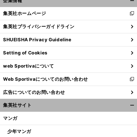
企業情報
開
く/
集英社ホームページ
新
閉
し
じ
集英社プライバシーガイドライン
い
る
ウ
SHUEISHA Privacy Guideline
ィ
ン
Setting of Cookies
ド
ウ
web Sportivaについて
で
開
Web Sportivaについてのお問い合わせ
く
新
し
広告についてのお問い合わせ
い
ウ
集英社サイト
ィ
開
ン
く/
マンガ
ド
閉
ウ
じ
少年マンガ
で
る