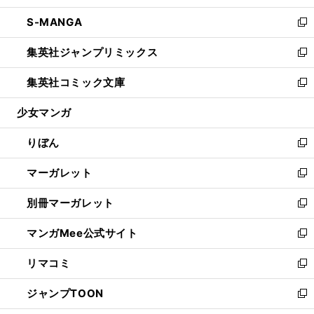
開
ウ
ン
ウ
し
S-MANGA
く
で
ド
ィ
い
新
開
ウ
ン
ウ
し
集英社ジャンプリミックス
く
で
ド
ィ
い
新
開
ウ
ン
ウ
し
集英社コミック文庫
く
で
ド
ィ
い
新
開
ウ
ン
ウ
し
少女マンガ
く
で
ド
ィ
い
開
ウ
ン
ウ
りぼん
く
で
ド
ィ
新
開
ウ
ン
し
マーガレット
く
で
ド
い
新
開
ウ
ウ
し
別冊マーガレット
く
で
ィ
い
新
開
ン
ウ
し
マンガMee公式サイト
く
ド
ィ
い
新
ウ
ン
ウ
し
リマコミ
で
ド
ィ
い
新
開
ウ
ン
ウ
し
ジャンプTOON
く
で
ド
ィ
い
新
開
ウ
ン
ウ
し