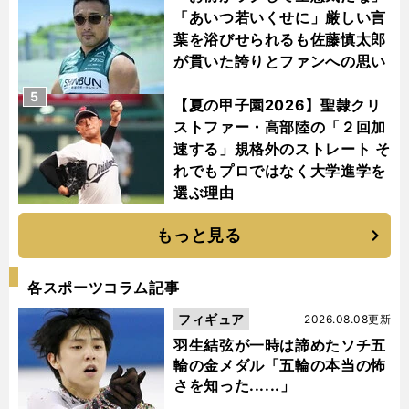
「あいつ若いくせに」厳しい言
葉を浴びせられるも佐藤慎太郎
が貫いた誇りとファンへの思い
5
【夏の甲子園2026】聖隷クリ
ストファー・高部陸の「２回加
速する」規格外のストレート そ
れでもプロではなく大学進学を
選ぶ理由
もっと見る
各スポーツコラム記事
フィギュア
2026.08.08更新
羽生結弦が一時は諦めたソチ五
輪の金メダル「五輪の本当の怖
さを知った......」