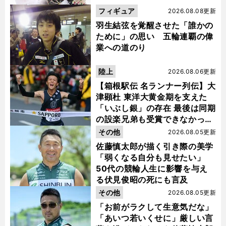
フィギュア
2026.08.08更新
羽生結弦を覚醒させた「誰かの
ために」の思い 五輪連覇の偉
業への道のり
陸上
2026.08.06更新
【箱根駅伝 名ランナー列伝】大
津顕杜 東洋大黄金期を支えた
「いぶし銀」の存在 最後は同期
の設楽兄弟も受賞できなかった
金栗杯に輝く
その他
2026.08.05更新
佐藤慎太郎が描く引き際の美学
「弱くなる自分も見せたい」
50代の競輪人生に影響を与え
る伏見俊昭の死にも言及
その他
2026.08.05更新
「お前がラクして生意気だな」
「あいつ若いくせに」厳しい言