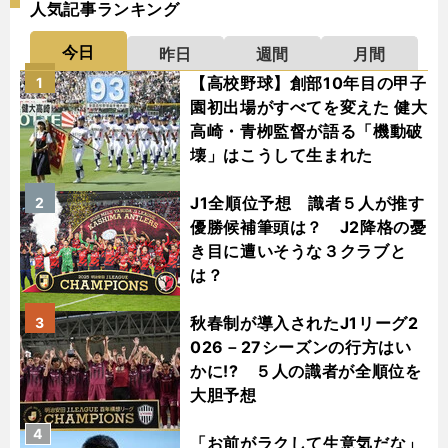
人気記事ランキング
今日
昨日
週間
月間
【高校野球】創部10年目の甲子
1
園初出場がすべてを変えた 健大
高崎・青栁監督が語る「機動破
壊」はこうして生まれた
J1全順位予想 識者５人が推す
2
優勝候補筆頭は？ J2降格の憂
き目に遭いそうな３クラブと
は？
秋春制が導入されたJ1リーグ2
3
026－27シーズンの行方はい
かに!? ５人の識者が全順位を
大胆予想
4
「お前がラクして生意気だな」