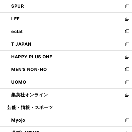
ン
ウ
し
SPUR
で
ド
ィ
い
新
開
ウ
ン
ウ
し
LEE
く
で
ド
ィ
い
新
開
ウ
ン
ウ
し
eclat
く
で
ド
ィ
い
新
開
ウ
ン
ウ
し
T JAPAN
く
で
ド
ィ
い
新
開
ウ
ン
ウ
し
HAPPY PLUS ONE
く
で
ド
ィ
い
新
開
ウ
ン
ウ
し
MEN'S NON-NO
く
で
ド
ィ
い
新
開
ウ
ン
ウ
し
UOMO
く
で
ド
ィ
い
新
開
ウ
ン
ウ
し
集英社オンライン
く
で
ド
ィ
い
新
開
ウ
ン
ウ
し
芸能・情報・スポーツ
く
で
ド
ィ
い
開
ウ
ン
ウ
Myojo
く
で
ド
ィ
新
開
ウ
ン
し