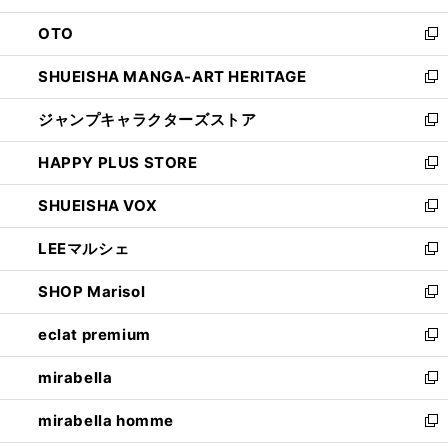
ウ
ン
OTO
で
ド
新
開
ウ
し
SHUEISHA MANGA-ART HERITAGE
く
で
い
新
開
ウ
し
ジャンプキャラクターズストア
く
ィ
い
新
ン
ウ
し
HAPPY PLUS STORE
ド
ィ
い
新
ウ
ン
ウ
し
SHUEISHA VOX
で
ド
ィ
い
新
開
ウ
ン
ウ
し
LEEマルシェ
く
で
ド
ィ
い
新
開
ウ
ン
ウ
し
SHOP Marisol
く
で
ド
ィ
い
新
開
ウ
ン
ウ
し
eclat premium
く
で
ド
ィ
い
新
開
ウ
ン
ウ
し
mirabella
く
で
ド
ィ
い
新
開
ウ
ン
ウ
し
mirabella homme
く
で
ド
ィ
い
新
開
ウ
ン
ウ
し