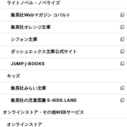
ライトノベル・ノベライズ
く
で
ド
ィ
い
開
ウ
ン
ウ
集英社Webマガジン コバルト
く
で
ド
ィ
新
開
ウ
ン
し
集英社オレンジ文庫
く
で
ド
い
新
開
ウ
ウ
し
シフォン文庫
く
で
ィ
い
新
開
ン
ウ
し
ダッシュエックス文庫公式サイト
く
ド
ィ
い
新
ウ
ン
ウ
し
JUMP j-BOOKS
で
ド
ィ
い
新
開
ウ
ン
ウ
し
キッズ
く
で
ド
ィ
い
開
ウ
ン
ウ
集英社みらい文庫
く
で
ド
ィ
新
開
ウ
ン
し
集英社の児童図書 S-KIDS.LAND
く
で
ド
い
新
開
ウ
ウ
し
オンラインストア・
その他WEBサービス
く
で
ィ
い
開
ン
ウ
オンラインストア
く
ド
ィ