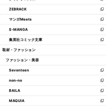
開
ウ
ン
ウ
し
ZEBRACK
く
で
ド
ィ
い
新
開
ウ
ン
ウ
し
マンガMeets
く
で
ド
ィ
い
新
開
ウ
ン
ウ
し
S-MANGA
く
で
ド
ィ
い
新
開
ウ
ン
ウ
し
集英社コミック文庫
く
で
ド
ィ
い
新
開
ウ
ン
ウ
し
取材・ファッション
く
で
ド
ィ
い
開
ウ
ン
ウ
ファッション・美容
く
で
ド
ィ
開
ウ
ン
Seventeen
く
で
ド
新
開
ウ
し
non-no
く
で
い
新
開
ウ
し
BAILA
く
ィ
い
新
ン
ウ
し
MAQUIA
ド
ィ
い
新
ウ