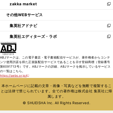
zakka market
く
で
ド
ィ
い
新
開
ウ
ン
ウ
し
その他WEBサービス
く
で
ド
ィ
い
開
ウ
ン
ウ
集英社アドナビ
く
で
ド
ィ
新
開
ウ
ン
し
集英社エディターズ・ラボ
く
で
ド
い
新
開
ウ
ウ
し
く
で
ィ
い
開
ン
ウ
ABJマークは、この電子書店・電子書籍配信サービスが、著作権者からコンテ
く
ド
ィ
ンツ使用許諾を得た正規版配信サービスであることを示す登録商標（登録番号
ウ
ン
第6091713号）です。ABJマークの詳細、ABJマークを掲示しているサービス
で
ド
の一覧はこちら。
開
ウ
https://aebs.or.jp/
新
く
で
し
い
開
本ホームページに記載の文章・画像・写真などを無断で複製するこ
ウ
く
とは法律で禁じられています。全ての著作権は株式会社 集英社に帰
ィ
属します。
ン
ド
© SHUEISHA Inc. All Rights Reserved.
ウ
で
開