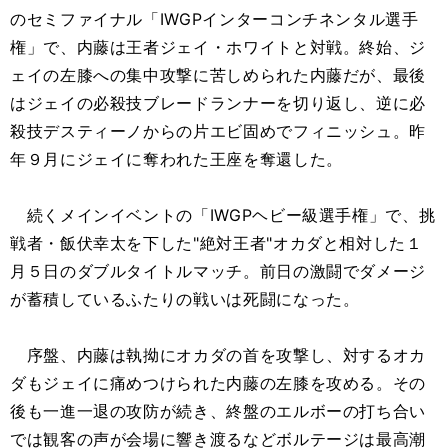
のセミファイナル「IWGPインターコンチネンタル選手
権」で、内藤は王者ジェイ・ホワイトと対戦。終始、ジ
ェイの左膝への集中攻撃に苦しめられた内藤だが、最後
はジェイの必殺技ブレードランナーを切り返し、逆に必
殺技デスティーノからの片エビ固めでフィニッシュ。昨
年９月にジェイに奪われた王座を奪還した。
続くメインイベントの「IWGPヘビー級選手権」で、挑
戦者・飯伏幸太を下した"絶対王者"オカダと相対した１
月５日のダブルタイトルマッチ。前日の激闘でダメージ
が蓄積しているふたりの戦いは死闘になった。
序盤、内藤は執拗にオカダの首を攻撃し、対するオカ
ダもジェイに痛めつけられた内藤の左膝を攻める。その
後も一進一退の攻防が続き、終盤のエルボーの打ち合い
では観客の声が会場に響き渡るなどボルテージは最高潮