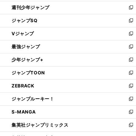
開
週刊少年ジャンプ
く
新
し
ジャンプSQ
い
新
ウ
し
Vジャンプ
ィ
い
新
ン
ウ
し
最強ジャンプ
ド
ィ
い
新
ウ
ン
ウ
し
少年ジャンプ+
で
ド
ィ
い
新
開
ウ
ン
ウ
し
ジャンプTOON
く
で
ド
ィ
い
新
開
ウ
ン
ウ
し
ZEBRACK
く
で
ド
ィ
い
新
開
ウ
ン
ウ
し
ジャンプルーキー！
く
で
ド
ィ
い
新
開
ウ
ン
ウ
し
S-MANGA
く
で
ド
ィ
い
新
開
ウ
ン
ウ
し
集英社ジャンプリミックス
く
で
ド
ィ
い
新
開
ウ
ン
ウ
し