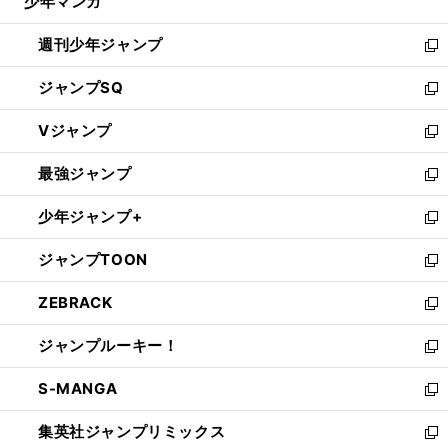
少年マンガ
で
る
開
週刊少年ジャンプ
く
新
し
ジャンプSQ
い
新
ウ
し
Vジャンプ
ィ
い
新
ン
ウ
し
最強ジャンプ
ド
ィ
い
新
ウ
ン
ウ
し
少年ジャンプ+
で
ド
ィ
い
新
開
ウ
ン
ウ
し
ジャンプTOON
く
で
ド
ィ
い
新
開
ウ
ン
ウ
し
ZEBRACK
く
で
ド
ィ
い
新
開
ウ
ン
ウ
し
ジャンプルーキー！
く
で
ド
ィ
い
新
開
ウ
ン
ウ
し
S-MANGA
く
で
ド
ィ
い
新
開
ウ
ン
ウ
し
集英社ジャンプリミックス
く
で
ド
ィ
い
新