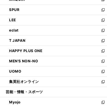
ィ
い
新
ウ
ン
ウ
し
SPUR
で
ド
ィ
い
新
開
ウ
ン
ウ
し
LEE
く
で
ド
ィ
い
新
開
ウ
ン
ウ
し
eclat
く
で
ド
ィ
い
新
開
ウ
ン
ウ
し
T JAPAN
く
で
ド
ィ
い
新
開
ウ
ン
ウ
し
HAPPY PLUS ONE
く
で
ド
ィ
い
新
開
ウ
ン
ウ
し
MEN'S NON-NO
く
で
ド
ィ
い
新
開
ウ
ン
ウ
し
UOMO
く
で
ド
ィ
い
新
開
ウ
ン
ウ
し
集英社オンライン
く
で
ド
ィ
い
新
開
ウ
ン
ウ
し
芸能・情報・スポーツ
く
で
ド
ィ
い
開
ウ
ン
ウ
Myojo
く
で
ド
ィ
新