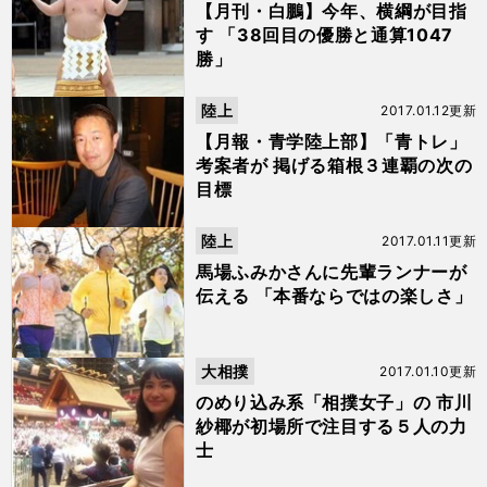
【月刊・白鵬】今年、横綱が目指
す 「38回目の優勝と通算1047
勝」
陸上
2017.01.12更新
【月報・青学陸上部】「青トレ」
考案者が 掲げる箱根３連覇の次の
目標
陸上
2017.01.11更新
馬場ふみかさんに先輩ランナーが
伝える 「本番ならではの楽しさ」
大相撲
2017.01.10更新
のめり込み系「相撲女子」の 市川
紗椰が初場所で注目する５人の力
士