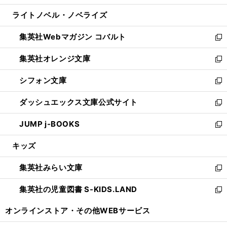
開
ウ
ン
ウ
し
ライトノベル・ノベライズ
く
で
ド
ィ
い
開
ウ
ン
ウ
集英社Webマガジン コバルト
く
で
ド
ィ
新
開
ウ
ン
し
集英社オレンジ文庫
く
で
ド
い
新
開
ウ
ウ
し
シフォン文庫
く
で
ィ
い
新
開
ン
ウ
し
ダッシュエックス文庫公式サイト
く
ド
ィ
い
新
ウ
ン
ウ
し
JUMP j-BOOKS
で
ド
ィ
い
新
開
ウ
ン
ウ
し
キッズ
く
で
ド
ィ
い
開
ウ
ン
ウ
集英社みらい文庫
く
で
ド
ィ
新
開
ウ
ン
し
集英社の児童図書 S-KIDS.LAND
く
で
ド
い
新
開
ウ
ウ
し
オンラインストア・
その他WEBサービス
く
で
ィ
い
開
ン
ウ