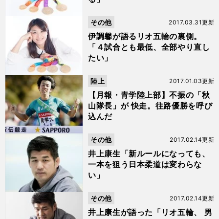
その他
2017.03.31更新
伊調馨が語るリオ五輪の裏側。
「４試合とも最低、全部やり直し
たい」
陸上
2017.01.03更新
【月報・青学陸上部】不振の「秋
山隊長」が 快走。往路優勝を呼び
込んだ
その他
2017.02.14更新
井上康生「新ルールになっても、
一本を狙う日本柔道は変わらな
い」
その他
2017.02.14更新
井上康生が語った「リオ五輪、 男