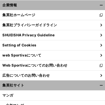
企業情報
開
く/
集英社ホームページ
新
閉
し
じ
集英社プライバシーガイドライン
い
る
ウ
SHUEISHA Privacy Guideline
ィ
ン
Setting of Cookies
ド
ウ
web Sportivaについて
で
開
Web Sportivaについてのお問い合わせ
く
新
し
広告についてのお問い合わせ
い
ウ
集英社サイト
ィ
開
ン
く/
マンガ
ド
閉
ウ
じ