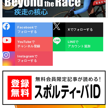
cebo
X
Facebookで
Xでフォローする
ok
フォローする
uTube
LINE
YouTubeで
LINEで
チャンネル登録
アカウント追加
stagra
Instagramで
m
フォローする