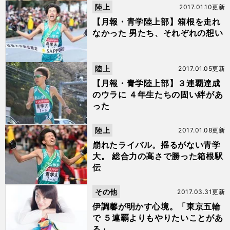
陸上
2017.01.10更新
【月報・青学陸上部】箱根を走れ
なかった 男たち、それぞれの想い
陸上
2017.01.05更新
【月報・青学陸上部】３連覇達成
のウラに ４年生たちの固い絆があ
った
陸上
2017.01.08更新
崩れたライバル。揺るがない青学
大。 総合力の高さで勝った箱根駅
伝
その他
2017.03.31更新
伊調馨が明かす心境。「東京五輪
で ５連覇よりもやりたいことがあ
る」