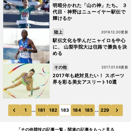
明暗分かれた「山の神」たち。 ３
代目・神野はニューイヤー駅伝で
輝けるか
陸上
2016.12.30更新
駅伝文化を学んだニャイロを中心
に、 山梨学院大は往路で勝負を決
める
その他
2017.01.06更新
2017年も絶対見たい！ スポーツ
界を彩る美女アスリート10選
次
1
...
181
182
183
184
185
...
229
のページへ
のページへ
前
「その他競技の記事一覧」関連の記事をもっと見る