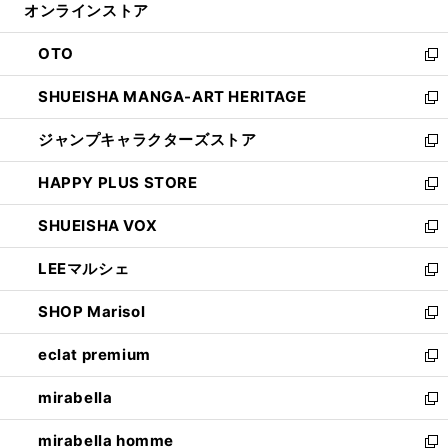
オンラインストア
く
ド
ィ
ウ
ン
OTO
で
ド
新
開
ウ
し
SHUEISHA MANGA-ART HERITAGE
く
で
い
新
開
ウ
し
ジャンプキャラクターズストア
く
ィ
い
新
ン
ウ
し
HAPPY PLUS STORE
ド
ィ
い
新
ウ
ン
ウ
し
SHUEISHA VOX
で
ド
ィ
い
新
開
ウ
ン
ウ
し
LEEマルシェ
く
で
ド
ィ
い
新
開
ウ
ン
ウ
し
SHOP Marisol
く
で
ド
ィ
い
新
開
ウ
ン
ウ
し
eclat premium
く
で
ド
ィ
い
新
開
ウ
ン
ウ
し
mirabella
く
で
ド
ィ
い
新
開
ウ
ン
ウ
し
mirabella homme
く
で
ド
ィ
い
新