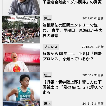
子柔道全階級メダル獲得」の真実
陸上
2017.01.01更新
箱根駅伝の区間エントリーで読
む、 青学、早稲田、東海ほか有力
校の思惑
プロレス
2018.06.13更新
解散から35年──。 キミは「国際
プロレス」を知っているか？
陸上
2016.12.31更新
【月報・青学陸上部】苦しんだ下
田裕太は 『君の名は。』に学んで
走る
陸上
2016.12.31更新