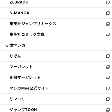
ZEBRACK
く
で
ド
ィ
い
新
開
ウ
ン
ウ
し
S-MANGA
く
で
ド
ィ
い
新
開
ウ
ン
ウ
し
集英社ジャンプリミックス
く
で
ド
ィ
い
新
開
ウ
ン
ウ
し
集英社コミック文庫
く
で
ド
ィ
い
新
開
ウ
ン
ウ
し
少女マンガ
く
で
ド
ィ
い
開
ウ
ン
ウ
りぼん
く
で
ド
ィ
新
開
ウ
ン
し
マーガレット
く
で
ド
い
新
開
ウ
ウ
し
別冊マーガレット
く
で
ィ
い
新
開
ン
ウ
し
マンガMee公式サイト
く
ド
ィ
い
新
ウ
ン
ウ
し
リマコミ
で
ド
ィ
い
新
開
ウ
ン
ウ
し
ジャンプTOON
く
で
ド
ィ
い
新