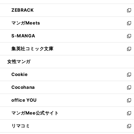
開
ウ
ン
ウ
し
ZEBRACK
く
で
ド
ィ
い
新
開
ウ
ン
ウ
し
マンガMeets
く
で
ド
ィ
い
新
開
ウ
ン
ウ
し
S-MANGA
く
で
ド
ィ
い
新
開
ウ
ン
ウ
し
集英社コミック文庫
く
で
ド
ィ
い
新
開
ウ
ン
ウ
し
女性マンガ
く
で
ド
ィ
い
開
ウ
ン
ウ
Cookie
く
で
ド
ィ
新
開
ウ
ン
し
Cocohana
く
で
ド
い
新
開
ウ
ウ
し
office YOU
く
で
ィ
い
新
開
ン
ウ
し
マンガMee公式サイト
く
ド
ィ
い
新
ウ
ン
ウ
し
リマコミ
で
ド
ィ
い
新
開
ウ
ン
ウ
し