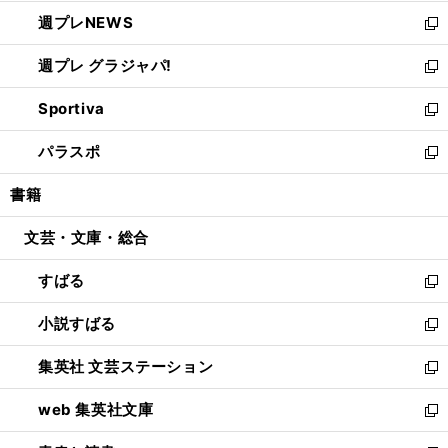
開
ウ
ン
し
週プレNEWS
く
で
ド
い
新
開
ウ
ウ
し
週プレ グラジャパ!
く
で
ィ
い
新
開
ン
ウ
し
Sportiva
く
ド
ィ
い
新
ウ
ン
ウ
し
パラスポ
で
ド
ィ
い
新
開
ウ
ン
ウ
し
書籍
く
で
ド
ィ
い
開
ウ
ン
ウ
文芸・文庫・総合
く
で
ド
ィ
開
ウ
ン
すばる
く
で
ド
新
開
ウ
し
小説すばる
く
で
い
新
開
ウ
し
集英社 文芸ステーション
く
ィ
い
新
ン
ウ
し
web 集英社文庫
ド
ィ
い
新
ウ
ン
ウ
し