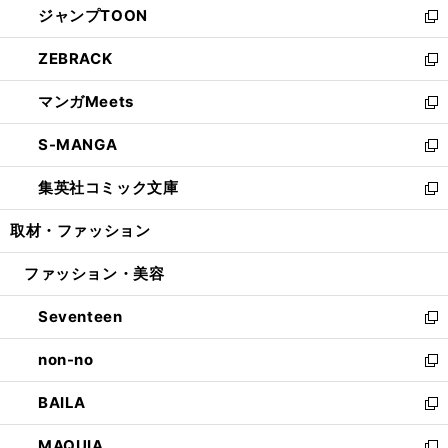
ジャンプTOON
く
で
ド
ィ
い
新
開
ウ
ン
ウ
し
ZEBRACK
く
で
ド
ィ
い
新
開
ウ
ン
ウ
し
マンガMeets
く
で
ド
ィ
い
新
開
ウ
ン
ウ
し
S-MANGA
く
で
ド
ィ
い
新
開
ウ
ン
ウ
し
集英社コミック文庫
く
で
ド
ィ
い
新
開
ウ
ン
ウ
し
取材・ファッション
く
で
ド
ィ
い
開
ウ
ン
ウ
ファッション・美容
く
で
ド
ィ
開
ウ
ン
Seventeen
く
で
ド
新
開
ウ
し
non-no
く
で
い
新
開
ウ
し
BAILA
く
ィ
い
新
ン
ウ
し
MAQUIA
ド