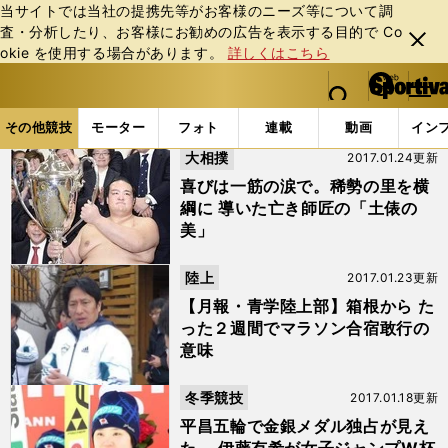
当サイトでは当社の提携先等がお客様のニーズ等について調
査・分析したり、お客様にお勧めの広告を表⽰する⽬的で Co
閉じ
okie を使⽤する場合があります。
詳しくはこちら
る
マイペ
web Sportiva (webスポルティーバ)
検索
メニュ
we
ー
その他競技の記事一覧 (183ページ目)
b
ジ
その他競技
モーター
フォト
連載
動画
イン
ス
大相撲
2017.01.24更新
ポ
ル
喜びは一筋の涙で。稀勢の里を横
テ
綱に 導いた亡き師匠の「土俵の
ィ
美」
ー
バ
陸上
2017.01.23更新
【月報・青学陸上部】箱根から た
った２週間でマラソン合宿敢行の
意味
冬季競技
2017.01.18更新
平昌五輪で金銀メダル独占が見え