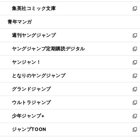
開
ウ
ン
ウ
し
集英社コミック文庫
く
で
ド
ィ
い
新
開
ウ
ン
ウ
し
青年マンガ
く
で
ド
ィ
い
開
ウ
ン
ウ
週刊ヤングジャンプ
く
で
ド
ィ
新
開
ウ
ン
し
ヤングジャンプ定期購読デジタル
く
で
ド
い
新
開
ウ
ウ
し
ヤンジャン！
く
で
ィ
い
新
開
ン
ウ
し
となりのヤングジャンプ
く
ド
ィ
い
新
ウ
ン
ウ
し
グランドジャンプ
で
ド
ィ
い
新
開
ウ
ン
ウ
し
ウルトラジャンプ
く
で
ド
ィ
い
新
開
ウ
ン
ウ
し
少年ジャンプ+
く
で
ド
ィ
い
新
開
ウ
ン
ウ
し
ジャンプTOON
く
で
ド
ィ
い
新
開
ウ
ン
ウ
し