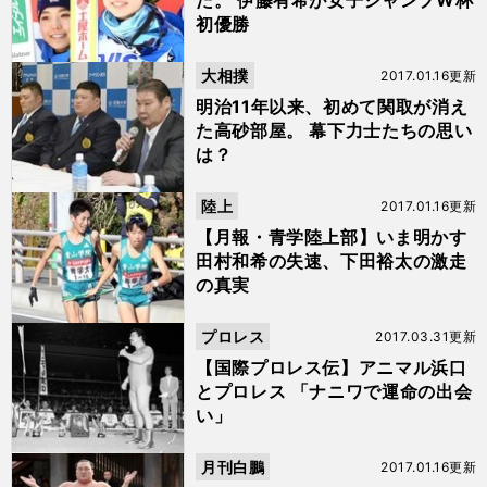
た。 伊藤有希が女子ジャンプW杯
初優勝
大相撲
2017.01.16更新
明治11年以来、初めて関取が消え
た高砂部屋。 幕下力士たちの思い
は？
陸上
2017.01.16更新
【月報・青学陸上部】いま明かす
田村和希の失速、下田裕太の激走
の真実
プロレス
2017.03.31更新
【国際プロレス伝】アニマル浜口
とプロレス 「ナニワで運命の出会
い」
月刊白鵬
2017.01.16更新