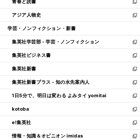
青春と読書
で
ド
ィ
い
新
開
ウ
ン
ウ
し
アジア人物史
く
で
ド
ィ
い
新
開
ウ
ン
ウ
し
学芸・ノンフィクション・新書
く
で
ド
ィ
い
開
ウ
ン
ウ
集英社学芸部 - 学芸・ノンフィクション
く
で
ド
ィ
新
開
ウ
ン
し
集英社ビジネス書
く
で
ド
い
新
開
ウ
ウ
し
集英社新書
く
で
ィ
い
新
開
ン
ウ
し
集英社新書プラス - 知の水先案内人
く
ド
ィ
い
新
ウ
ン
ウ
し
1日5分で、明日は変わる よみタイ yomitai
で
ド
ィ
い
新
開
ウ
ン
ウ
し
kotoba
く
で
ド
ィ
い
新
開
ウ
ン
ウ
し
e!集英社
く
で
ド
ィ
い
新
開
ウ
ン
ウ
し
情報・知識＆オピニオン imidas
く
で
ド
ィ
い
新