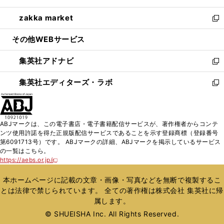
開
ウ
ン
ウ
し
zakka market
く
で
ド
ィ
い
新
開
ウ
ン
ウ
し
その他WEBサービス
く
で
ド
ィ
い
開
ウ
ン
ウ
集英社アドナビ
く
で
ド
ィ
新
開
ウ
ン
し
集英社エディターズ・ラボ
く
で
ド
い
新
開
ウ
ウ
し
く
で
ィ
い
開
ン
ウ
ABJマークは、この電子書店・電子書籍配信サービスが、著作権者からコンテ
く
ド
ィ
ンツ使用許諾を得た正規版配信サービスであることを示す登録商標（登録番号
ウ
ン
第6091713号）です。 ABJマークの詳細、ABJマークを掲示しているサービス
で
ド
の一覧はこちら。
開
ウ
https://aebs.or.jp/
新
く
で
し
い
開
本ホームページに記載の文章・画像・写真などを無断で複製するこ
ウ
く
とは法律で禁じられています。 全ての著作権は株式会社 集英社に帰
ィ
属します。
ン
ド
© SHUEISHA Inc. All Rights Reserved.
ウ