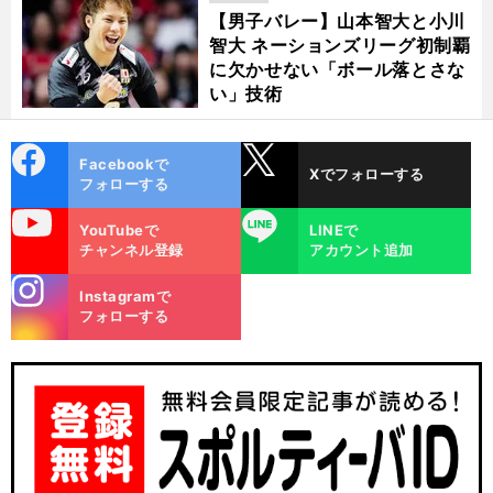
【男子バレー】山本智大と小川
智大 ネーションズリーグ初制覇
に欠かせない「ボール落とさな
い」技術
cebo
X
Facebookで
Xでフォローする
ok
フォローする
uTube
LINE
YouTubeで
LINEで
チャンネル登録
アカウント追加
stagra
Instagramで
m
フォローする