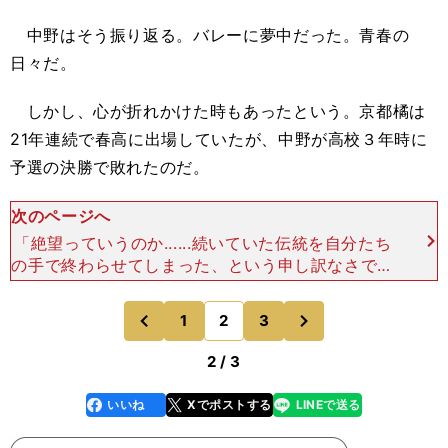
中野はそう振り返る。バレーに夢中だった。青春の
日々だ。
しかし、心が折れかけた時もあったという。京都橘は
21年連続で春高に出場していたが、中野が高校３年時に
予選の決勝で敗れたのだ。
次のページへ
「絶望っていうのか......続いていた伝統を自分たち
の手で終わらせてしまった、という申し訳なさです
ね。３年生がふたりしかいなくて、下級生が多くて
緊張していたし、『もっとできたことあったんじゃ
次
1
2
3
のページへ
のページへ
ないか』
前
2 / 3
いいね
Xでポストする
LINEで送る
line
faceboo
x
k