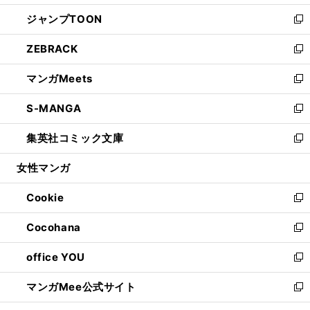
開
ウ
ン
ウ
し
ジャンプTOON
く
で
ド
ィ
い
新
開
ウ
ン
ウ
し
ZEBRACK
く
で
ド
ィ
い
新
開
ウ
ン
ウ
し
マンガMeets
く
で
ド
ィ
い
新
開
ウ
ン
ウ
し
S-MANGA
く
で
ド
ィ
い
新
開
ウ
ン
ウ
し
集英社コミック文庫
く
で
ド
ィ
い
新
開
ウ
ン
ウ
し
女性マンガ
く
で
ド
ィ
い
開
ウ
ン
ウ
Cookie
く
で
ド
ィ
新
開
ウ
ン
し
Cocohana
く
で
ド
い
新
開
ウ
ウ
し
office YOU
く
で
ィ
い
新
開
ン
ウ
し
マンガMee公式サイト
く
ド
ィ
い
新
ウ
ン
ウ
し