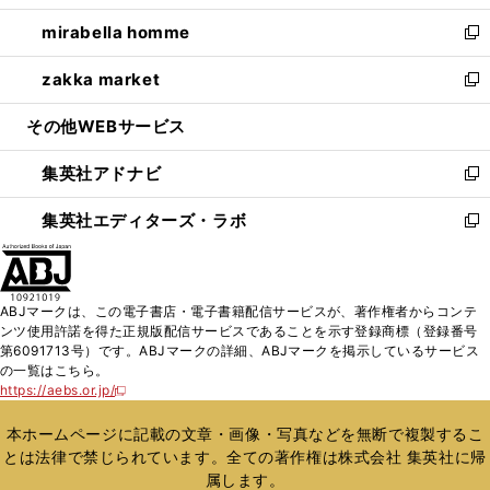
開
ウ
ン
ウ
し
mirabella homme
く
で
ド
ィ
い
新
開
ウ
ン
ウ
し
zakka market
く
で
ド
ィ
い
新
開
ウ
ン
ウ
し
その他WEBサービス
く
で
ド
ィ
い
開
ウ
ン
ウ
集英社アドナビ
く
で
ド
ィ
新
開
ウ
ン
し
集英社エディターズ・ラボ
く
で
ド
い
新
開
ウ
ウ
し
く
で
ィ
い
開
ン
ウ
ABJマークは、この電子書店・電子書籍配信サービスが、著作権者からコンテ
く
ド
ィ
ンツ使用許諾を得た正規版配信サービスであることを示す登録商標（登録番号
ウ
ン
第6091713号）です。ABJマークの詳細、ABJマークを掲示しているサービス
で
ド
の一覧はこちら。
開
ウ
https://aebs.or.jp/
新
く
で
し
い
開
本ホームページに記載の文章・画像・写真などを無断で複製するこ
ウ
く
とは法律で禁じられています。全ての著作権は株式会社 集英社に帰
ィ
属します。
ン