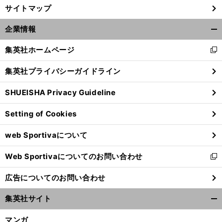
サイトマップ
前
へ
企業情報
開
く/
集英社ホームページ
新
閉
し
じ
集英社プライバシーガイドライン
い
る
ウ
SHUEISHA Privacy Guideline
ィ
ン
Setting of Cookies
ド
ウ
web Sportivaについて
で
開
Web Sportivaについてのお問い合わせ
く
新
し
広告についてのお問い合わせ
い
ウ
集英社サイト
ィ
開
ン
く/
マンガ
ド