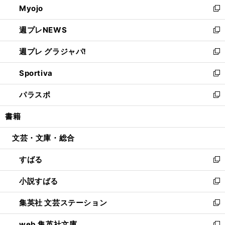
Myojo
く
で
ド
ィ
新
開
ウ
ン
し
週プレNEWS
く
で
ド
い
新
開
ウ
ウ
し
週プレ グラジャパ!
く
で
ィ
い
新
開
ン
ウ
し
Sportiva
く
ド
ィ
い
新
ウ
ン
ウ
し
パラスポ
で
ド
ィ
い
新
開
ウ
ン
ウ
し
書籍
く
で
ド
ィ
い
開
ウ
ン
ウ
文芸・文庫・総合
く
で
ド
ィ
開
ウ
ン
すばる
く
で
ド
新
開
ウ
し
小説すばる
く
で
い
新
開
ウ
し
集英社 文芸ステーション
く
ィ
い
新
ン
ウ
し
web 集英社文庫
ド