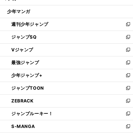
閉
ウ
じ
少年マンガ
で
る
開
週刊少年ジャンプ
く
新
し
ジャンプSQ
い
新
ウ
し
Vジャンプ
ィ
い
新
ン
ウ
し
最強ジャンプ
ド
ィ
い
新
ウ
ン
ウ
し
少年ジャンプ+
で
ド
ィ
い
新
開
ウ
ン
ウ
し
ジャンプTOON
く
で
ド
ィ
い
新
開
ウ
ン
ウ
し
ZEBRACK
く
で
ド
ィ
い
新
開
ウ
ン
ウ
し
ジャンプルーキー！
く
で
ド
ィ
い
新
開
ウ
ン
ウ
し
S-MANGA
く
で
ド
ィ
い
新
開
ウ