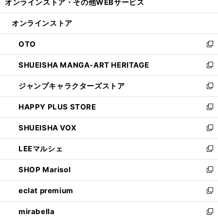
オンラインストア・
その他WEBサービス
く
で
ィ
い
開
ン
ウ
オンラインストア
く
ド
ィ
ウ
ン
OTO
で
ド
新
開
ウ
し
SHUEISHA MANGA-ART HERITAGE
く
で
い
新
開
ウ
し
ジャンプキャラクターズストア
く
ィ
い
新
ン
ウ
し
HAPPY PLUS STORE
ド
ィ
い
新
ウ
ン
ウ
し
SHUEISHA VOX
で
ド
ィ
い
新
開
ウ
ン
ウ
し
LEEマルシェ
く
で
ド
ィ
い
新
開
ウ
ン
ウ
し
SHOP Marisol
く
で
ド
ィ
い
新
開
ウ
ン
ウ
し
eclat premium
く
で
ド
ィ
い
新
開
ウ
ン
ウ
し
mirabella
く
で
ド
ィ
い
新