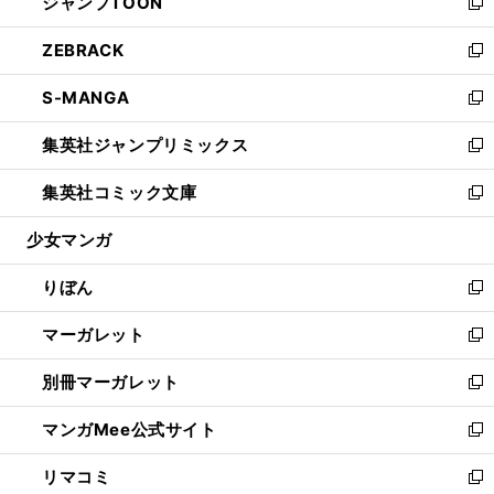
ジャンプTOON
く
で
ド
ィ
い
新
開
ウ
ン
ウ
し
ZEBRACK
く
で
ド
ィ
い
新
開
ウ
ン
ウ
し
S-MANGA
く
で
ド
ィ
い
新
開
ウ
ン
ウ
し
集英社ジャンプリミックス
く
で
ド
ィ
い
新
開
ウ
ン
ウ
し
集英社コミック文庫
く
で
ド
ィ
い
新
開
ウ
ン
ウ
し
少女マンガ
く
で
ド
ィ
い
開
ウ
ン
ウ
りぼん
く
で
ド
ィ
新
開
ウ
ン
し
マーガレット
く
で
ド
い
新
開
ウ
ウ
し
別冊マーガレット
く
で
ィ
い
新
開
ン
ウ
し
マンガMee公式サイト
く
ド
ィ
い
新
ウ
ン
ウ
し
リマコミ
で
ド
ィ
い
新