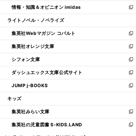
開
ウ
ン
ウ
し
情報・知識＆オピニオン imidas
く
で
ド
ィ
い
新
開
ウ
ン
ウ
し
ライトノベル・ノベライズ
く
で
ド
ィ
い
開
ウ
ン
ウ
集英社Webマガジン コバルト
く
で
ド
ィ
新
開
ウ
ン
し
集英社オレンジ文庫
く
で
ド
い
新
開
ウ
ウ
し
シフォン文庫
く
で
ィ
い
新
開
ン
ウ
し
ダッシュエックス文庫公式サイト
く
ド
ィ
い
新
ウ
ン
ウ
し
JUMP j-BOOKS
で
ド
ィ
い
新
開
ウ
ン
ウ
し
キッズ
く
で
ド
ィ
い
開
ウ
ン
ウ
集英社みらい文庫
く
で
ド
ィ
新
開
ウ
ン
し
集英社の児童図書 S-KIDS.LAND
く
で
ド
い
新
開
ウ
ウ
し