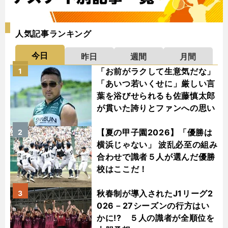
人気記事ランキング
今日
昨日
週間
月間
「お前がラクして生意気だな」
1
「あいつ若いくせに」厳しい言
葉を浴びせられるも佐藤慎太郎
が貫いた誇りとファンへの思い
【夏の甲子園2026】「優勝は
2
横浜じゃない」 波乱必至の組み
合わせで識者５人が選んだ優勝
校はここだ！
秋春制が導入されたJ1リーグ2
3
026－27シーズンの行方はい
かに!? ５人の識者が全順位を