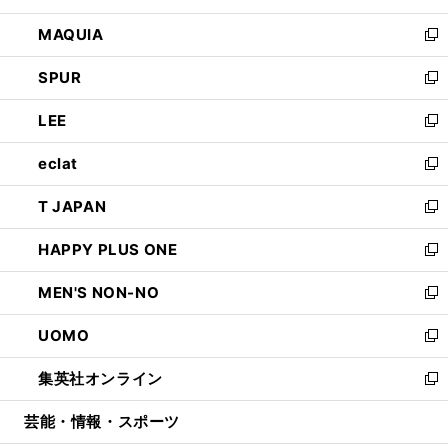
ン
ウ
し
MAQUIA
ド
ィ
い
新
ウ
ン
ウ
し
SPUR
で
ド
ィ
い
新
開
ウ
ン
ウ
し
LEE
く
で
ド
ィ
い
新
開
ウ
ン
ウ
し
eclat
く
で
ド
ィ
い
新
開
ウ
ン
ウ
し
T JAPAN
く
で
ド
ィ
い
新
開
ウ
ン
ウ
し
HAPPY PLUS ONE
く
で
ド
ィ
い
新
開
ウ
ン
ウ
し
MEN'S NON-NO
く
で
ド
ィ
い
新
開
ウ
ン
ウ
し
UOMO
く
で
ド
ィ
い
新
開
ウ
ン
ウ
し
集英社オンライン
く
で
ド
ィ
い
新
開
ウ
ン
ウ
し
芸能・情報・スポーツ
く
で
ド
ィ
い
開
ウ
ン
ウ