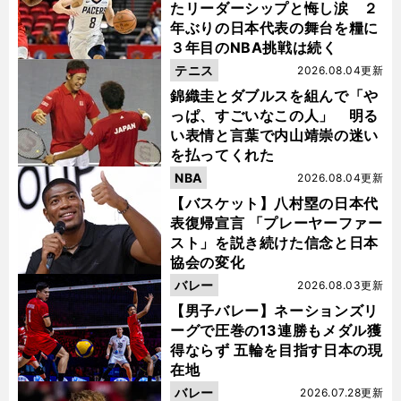
たリーダーシップと悔し涙 ２
年ぶりの日本代表の舞台を糧に
３年目のNBA挑戦は続く
テニス
2026.08.04更新
錦織圭とダブルスを組んで「や
っぱ、すごいなこの人」 明る
い表情と言葉で内山靖崇の迷い
を払ってくれた
NBA
2026.08.04更新
【バスケット】八村塁の日本代
表復帰宣言 「プレーヤーファー
スト」を説き続けた信念と日本
協会の変化
バレー
2026.08.03更新
【男子バレー】ネーションズリ
ーグで圧巻の13連勝もメダル獲
得ならず 五輪を目指す日本の現
在地
バレー
2026.07.28更新