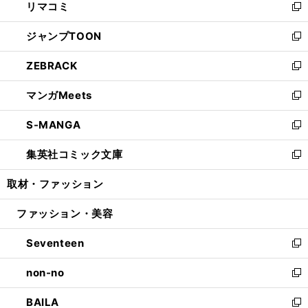
リマコミ
で
ド
ィ
い
新
開
ウ
ン
ウ
し
ジャンプTOON
く
で
ド
ィ
い
新
開
ウ
ン
ウ
し
ZEBRACK
く
で
ド
ィ
い
新
開
ウ
ン
ウ
し
マンガMeets
く
で
ド
ィ
い
新
開
ウ
ン
ウ
し
S-MANGA
く
で
ド
ィ
い
新
開
ウ
ン
ウ
し
集英社コミック文庫
く
で
ド
ィ
い
新
開
ウ
ン
ウ
し
取材・ファッション
く
で
ド
ィ
い
開
ウ
ン
ウ
ファッション・美容
く
で
ド
ィ
開
ウ
ン
Seventeen
く
で
ド
新
開
ウ
し
non-no
く
で
い
新
開
ウ
し
BAILA
く
ィ
い
新