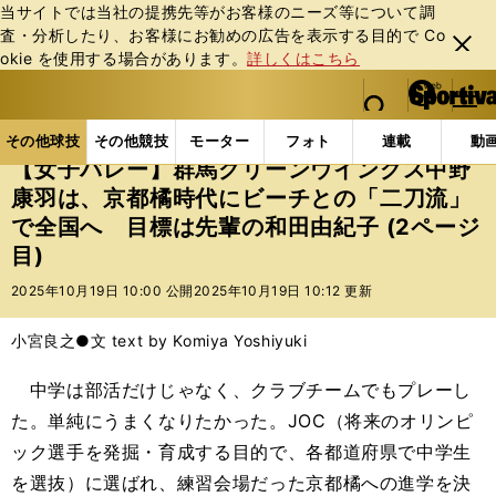
当サイトでは当社の提携先等がお客様のニーズ等について調
査・分析したり、お客様にお勧めの広告を表⽰する⽬的で Co
閉じ
okie を使⽤する場合があります。
詳しくはこちら
る
マイペ
web Sportiva (webスポルティーバ)
検索
メニュ
we
ー
その他球技の記事一覧
バレー
【女子バレー】群馬
b
ジ
その他球技
その他競技
モーター
フォト
連載
動
ス
【女子バレー】群馬グリーンウイングス中野
ポ
康羽は、京都橘時代にビーチとの「二刀流」
ル
で全国へ 目標は先輩の和田由紀子 (2ページ
テ
ィ
目)
ー
2025年10月19日 10:00 公開
2025年10月19日 10:12 更新
バ
小宮良之●文 text by Komiya Yoshiyuki
中学は部活だけじゃなく、クラブチームでもプレーし
た。単純にうまくなりたかった。JOC（将来のオリンピ
ック選手を発掘・育成する目的で、各都道府県で中学生
を選抜）に選ばれ、練習会場だった京都橘への進学を決