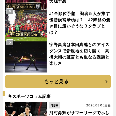
大胆予想
4
J1全順位予想 識者５人が推す
優勝候補筆頭は？ J2降格の憂
き目に遭いそうな３クラブと
は？
5
宇野昌磨は本田真凜とのアイス
ダンスで新境地を切り開く 高
橋大輔の証言とも重なる課題と
楽しさ
もっと見る
各スポーツコラム記事
NBA
2026.08.05更新
河村勇輝がサマーリーグで示し