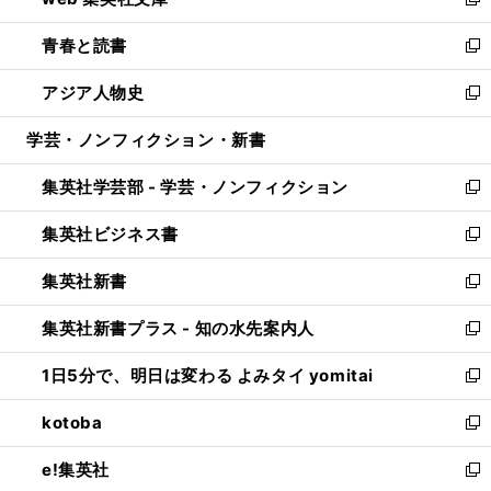
ィ
い
新
ウ
ン
ウ
し
青春と読書
で
ド
ィ
い
新
開
ウ
ン
ウ
し
アジア人物史
く
で
ド
ィ
い
新
開
ウ
ン
ウ
し
学芸・ノンフィクション・新書
く
で
ド
ィ
い
開
ウ
ン
ウ
集英社学芸部 - 学芸・ノンフィクション
く
で
ド
ィ
新
開
ウ
ン
し
集英社ビジネス書
く
で
ド
い
新
開
ウ
ウ
し
集英社新書
く
で
ィ
い
新
開
ン
ウ
し
集英社新書プラス - 知の水先案内人
く
ド
ィ
い
新
ウ
ン
ウ
し
1日5分で、明日は変わる よみタイ yomitai
で
ド
ィ
い
新
開
ウ
ン
ウ
し
kotoba
く
で
ド
ィ
い
新
開
ウ
ン
ウ
し
e!集英社
く
で
ド
ィ
い
新