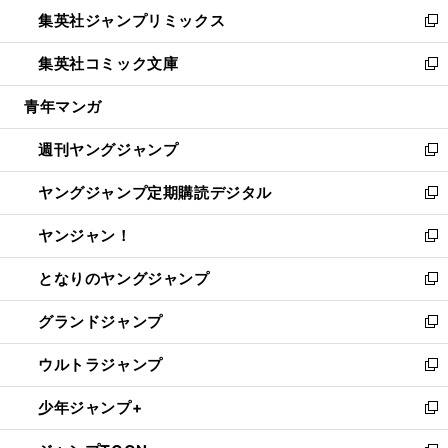
ン
ウ
し
集英社ジャンプリミックス
く
で
ド
ィ
い
新
開
ウ
ン
ウ
し
集英社コミック文庫
く
で
ド
ィ
い
新
開
ウ
ン
ウ
し
青年マンガ
く
で
ド
ィ
い
開
ウ
ン
ウ
週刊ヤングジャンプ
く
で
ド
ィ
新
開
ウ
ン
し
ヤングジャンプ定期購読デジタル
く
で
ド
い
新
開
ウ
ウ
し
ヤンジャン！
く
で
ィ
い
新
開
ン
ウ
し
となりのヤングジャンプ
く
ド
ィ
い
新
ウ
ン
ウ
し
グランドジャンプ
で
ド
ィ
い
新
開
ウ
ン
ウ
し
ウルトラジャンプ
く
で
ド
ィ
い
新
開
ウ
ン
ウ
し
少年ジャンプ+
く
で
ド
ィ
い
新
開
ウ
ン
ウ
し