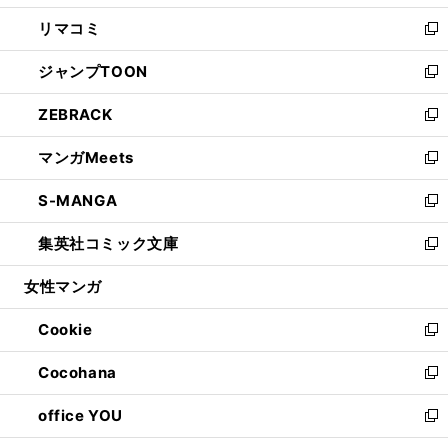
ウ
ン
ウ
し
リマコミ
で
ド
ィ
い
新
開
ウ
ン
ウ
し
ジャンプTOON
く
で
ド
ィ
い
新
開
ウ
ン
ウ
し
ZEBRACK
く
で
ド
ィ
い
新
開
ウ
ン
ウ
し
マンガMeets
く
で
ド
ィ
い
新
開
ウ
ン
ウ
し
S-MANGA
く
で
ド
ィ
い
新
開
ウ
ン
ウ
し
集英社コミック文庫
く
で
ド
ィ
い
新
開
ウ
ン
ウ
し
女性マンガ
く
で
ド
ィ
い
開
ウ
ン
ウ
Cookie
く
で
ド
ィ
新
開
ウ
ン
し
Cocohana
く
で
ド
い
新
開
ウ
ウ
し
office YOU
く
で
ィ
い
新
開
ン
ウ
し