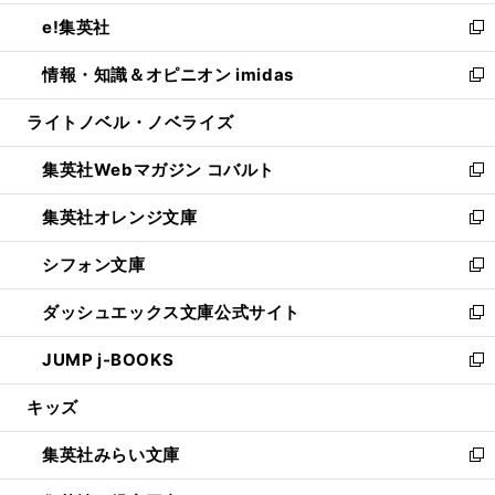
開
ウ
ン
ウ
し
e!集英社
く
で
ド
ィ
い
新
開
ウ
ン
ウ
し
情報・知識＆オピニオン imidas
く
で
ド
ィ
い
新
開
ウ
ン
ウ
し
ライトノベル・ノベライズ
く
で
ド
ィ
い
開
ウ
ン
ウ
集英社Webマガジン コバルト
く
で
ド
ィ
新
開
ウ
ン
し
集英社オレンジ文庫
く
で
ド
い
新
開
ウ
ウ
し
シフォン文庫
く
で
ィ
い
新
開
ン
ウ
し
ダッシュエックス文庫公式サイト
く
ド
ィ
い
新
ウ
ン
ウ
し
JUMP j-BOOKS
で
ド
ィ
い
新
開
ウ
ン
ウ
し
キッズ
く
で
ド
ィ
い
開
ウ
ン
ウ
集英社みらい文庫
く
で
ド
ィ
新
開
ウ
ン
し