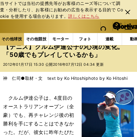
当サイトでは当社の提携先等がお客様のニーズ等について調
査・分析したり、お客様にお勧めの広告を表⽰する⽬的で Co
閉じ
okie を使⽤する場合があります。
詳しくはこちら
る
マイペ
web Sportiva (webスポルティーバ)
検索
メニュ
we
ー
その他球技の記事一覧
テニス
【テニス】クルム伊達
b
ジ
その他球技
その他競技
モーター
フォト
連載
動
ス
【テニス】クルム伊達公子の心境の変化。
ポ
「50歳でもプレイしているかも」
ル
テ
2012年01月17日 15:30 公開
2016年07月12日 04:34 更新
ィ
ー
神 仁司●取材・文 text by Ko Hitoshi
photo by Ko Hitoshi
バ
クルム伊達公子は、4度目の
オーストラリアンオープン（全
豪）でも、再チャレンジ後の初
勝利を手にすることはできなか
った。だが、彼女に昨年たびた