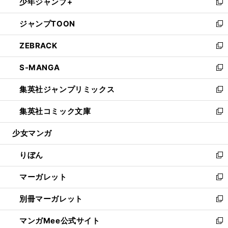
少年ジャンプ+
く
で
ド
ィ
い
新
開
ウ
ン
ウ
し
ジャンプTOON
く
で
ド
ィ
い
新
開
ウ
ン
ウ
し
ZEBRACK
く
で
ド
ィ
い
新
開
ウ
ン
ウ
し
S-MANGA
く
で
ド
ィ
い
新
開
ウ
ン
ウ
し
集英社ジャンプリミックス
く
で
ド
ィ
い
新
開
ウ
ン
ウ
し
集英社コミック文庫
く
で
ド
ィ
い
新
開
ウ
ン
ウ
し
少女マンガ
く
で
ド
ィ
い
開
ウ
ン
ウ
りぼん
く
で
ド
ィ
新
開
ウ
ン
し
マーガレット
く
で
ド
い
新
開
ウ
ウ
し
別冊マーガレット
く
で
ィ
い
新
開
ン
ウ
し
マンガMee公式サイト
く
ド
ィ
い
新