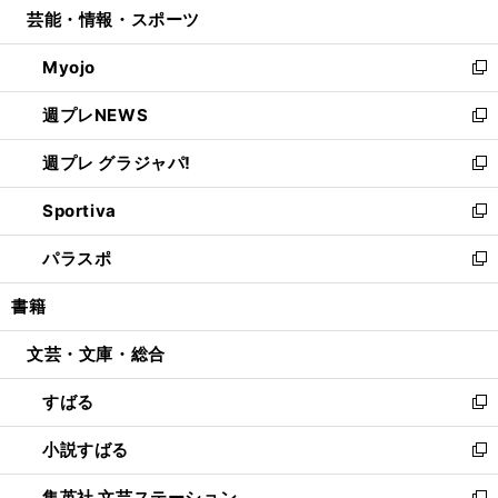
芸能・情報・スポーツ
く
で
ド
ィ
い
開
ウ
ン
ウ
Myojo
く
で
ド
ィ
新
開
ウ
ン
し
週プレNEWS
く
で
ド
い
新
開
ウ
ウ
し
週プレ グラジャパ!
く
で
ィ
い
新
開
ン
ウ
し
Sportiva
く
ド
ィ
い
新
ウ
ン
ウ
し
パラスポ
で
ド
ィ
い
新
開
ウ
ン
ウ
し
書籍
く
で
ド
ィ
い
開
ウ
ン
ウ
文芸・文庫・総合
く
で
ド
ィ
開
ウ
ン
すばる
く
で
ド
新
開
ウ
し
小説すばる
く
で
い
新
開
ウ
し
集英社 文芸ステーション
く