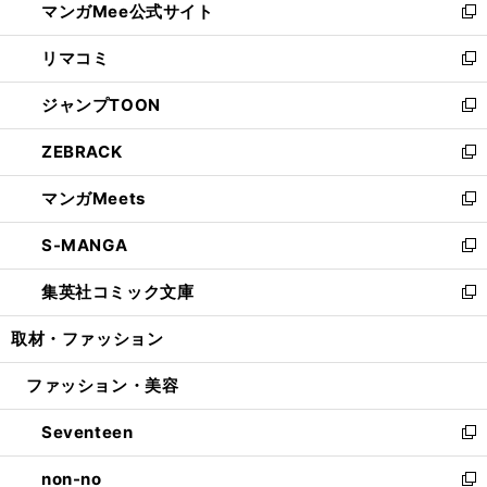
マンガMee公式サイト
く
ド
ィ
い
新
ウ
ン
ウ
し
リマコミ
で
ド
ィ
い
新
開
ウ
ン
ウ
し
ジャンプTOON
く
で
ド
ィ
い
新
開
ウ
ン
ウ
し
ZEBRACK
く
で
ド
ィ
い
新
開
ウ
ン
ウ
し
マンガMeets
く
で
ド
ィ
い
新
開
ウ
ン
ウ
し
S-MANGA
く
で
ド
ィ
い
新
開
ウ
ン
ウ
し
集英社コミック文庫
く
で
ド
ィ
い
新
開
ウ
ン
ウ
し
取材・ファッション
く
で
ド
ィ
い
開
ウ
ン
ウ
ファッション・美容
く
で
ド
ィ
開
ウ
ン
Seventeen
く
で
ド
新
開
ウ
し
non-no
く
で
い
新