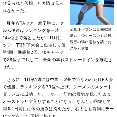
び見られた落胆した表情は見ら
れなかった。
昨年WTAツアー終了時に、ク
全豪オープンは１回戦敗
ルム伊達はランキングを一時
退も、今シーズンも現役
144位まで落としたが、11月に
続行の強い意欲を語った
ツアー下部ITF大会に出場して優
クルム伊達
勝1回と準優勝2回。猛チャージ
で88位まで戻して、全豪の本戦ストレートインを確定さ
せた。
さらに、1月第1週には中国・泉州で行なわれたITF大会
で優勝。ランキングを79位へ上げ、シーズンのスタート
ダッシュに成功した。しかし、筋肉の疲労が残ったまま
オーストラリア入りすることになり、なんとか回復して
開幕2日前には体の痛みは消えたが、右太もも前側にテー
ピングをして1回戦に臨んだ。