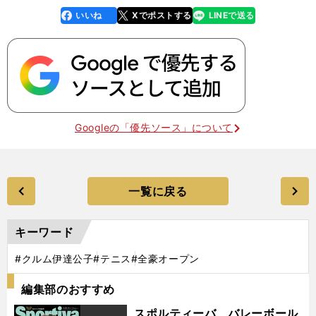
いいね
Xでポストする
LINEで送る
line
faceboo
x
k
Googleの「優先ソース」について
一覧に戻る
キーワード
#クルム伊達公子
#テニス
#全豪オープン
編集部のおすすめ
スポルティーバ バレーボール