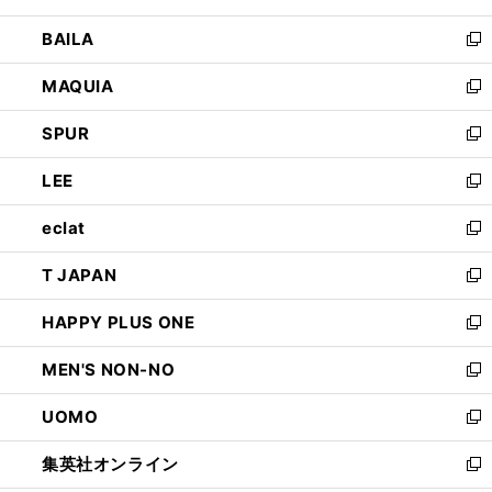
開
ウ
し
BAILA
く
ィ
い
新
ン
ウ
し
MAQUIA
ド
ィ
い
新
ウ
ン
ウ
し
SPUR
で
ド
ィ
い
新
開
ウ
ン
ウ
し
LEE
く
で
ド
ィ
い
新
開
ウ
ン
ウ
し
eclat
く
で
ド
ィ
い
新
開
ウ
ン
ウ
し
T JAPAN
く
で
ド
ィ
い
新
開
ウ
ン
ウ
し
HAPPY PLUS ONE
く
で
ド
ィ
い
新
開
ウ
ン
ウ
し
MEN'S NON-NO
く
で
ド
ィ
い
新
開
ウ
ン
ウ
し
UOMO
く
で
ド
ィ
い
新
開
ウ
ン
ウ
し
集英社オンライン
く
で
ド
ィ
い
新
開
ウ
ン
ウ
し