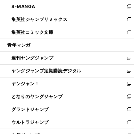
ウ
ン
ウ
し
S-MANGA
く
で
ド
ィ
い
新
開
ウ
ン
ウ
し
集英社ジャンプリミックス
く
で
ド
ィ
い
新
開
ウ
ン
ウ
し
集英社コミック文庫
く
で
ド
ィ
い
新
開
ウ
ン
ウ
し
青年マンガ
く
で
ド
ィ
い
開
ウ
ン
ウ
週刊ヤングジャンプ
く
で
ド
ィ
新
開
ウ
ン
し
ヤングジャンプ定期購読デジタル
く
で
ド
い
新
開
ウ
ウ
し
ヤンジャン！
く
で
ィ
い
新
開
ン
ウ
し
となりのヤングジャンプ
く
ド
ィ
い
新
ウ
ン
ウ
し
グランドジャンプ
で
ド
ィ
い
新
開
ウ
ン
ウ
し
ウルトラジャンプ
く
で
ド
ィ
い
新
開
ウ
ン
ウ
し