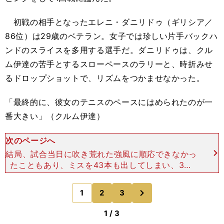
初戦の相手となったエレニ・ダニリドゥ（ギリシア／
86位）は29歳のベテラン。女子では珍しい片手バックハ
ンドのスライスを多用する選手だ。ダニリドゥは、クル
ム伊達の苦手とするスローペースのラリーと、時折みせ
るドロップショットで、リズムをつかませなかった。
「最終的に、彼女のテニスのペースにはめられたのが一
番大きい」（クルム伊達）
次のページへ
結局、試合当日に吹き荒れた強風に順応できなかっ
たこともあり、ミスを43本も出してしまい、3－
6、2－6で敗れたクルム伊達だったが、落ち込む様
子はなく現在のツアーの中での立ち位置を冷静に語
次
1
2
3
のページへ
った。「今
1 / 3