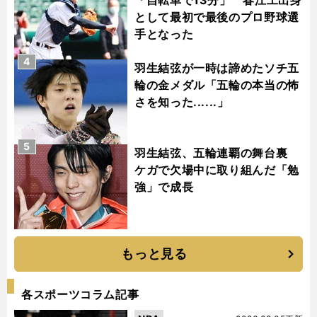
「自転車で13分」 春江工出身
として最初で最後のプロ野球選
手となった
4
羽生結弦が一時は諦めたソチ五
輪の金メダル「五輪の本当の怖
さを知った......」
5
羽生結弦、五輪連覇の舞台裏
ケガで欠場中に取り組んだ「勉
強」で成長
もっと見る
各スポーツコラム記事