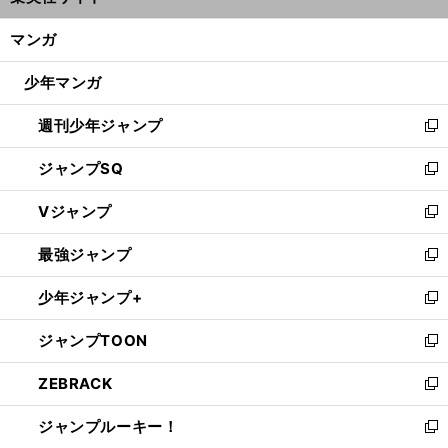
開
ン
く/
マンガ
ド
閉
ウ
じ
少年マンガ
で
る
開
週刊少年ジャンプ
く
新
し
ジャンプSQ
い
新
ウ
し
Vジャンプ
ィ
い
新
ン
ウ
し
最強ジャンプ
ド
ィ
い
新
ウ
ン
ウ
し
少年ジャンプ+
で
ド
ィ
い
新
開
ウ
ン
ウ
し
ジャンプTOON
く
で
ド
ィ
い
新
開
ウ
ン
ウ
し
ZEBRACK
く
で
ド
ィ
い
新
開
ウ
ン
ウ
し
ジャンプルーキー！
く
で
ド
ィ
い
新
開