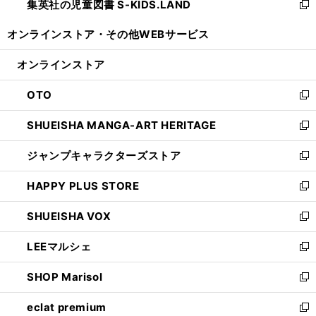
集英社の児童図書 S-KIDS.LAND
く
で
ド
い
新
開
ウ
ウ
し
オンラインストア・
その他WEBサービス
く
で
ィ
い
開
ン
ウ
オンラインストア
く
ド
ィ
ウ
ン
OTO
で
ド
新
開
ウ
し
SHUEISHA MANGA-ART HERITAGE
く
で
い
新
開
ウ
し
ジャンプキャラクターズストア
く
ィ
い
新
ン
ウ
し
HAPPY PLUS STORE
ド
ィ
い
新
ウ
ン
ウ
し
SHUEISHA VOX
で
ド
ィ
い
新
開
ウ
ン
ウ
し
LEEマルシェ
く
で
ド
ィ
い
新
開
ウ
ン
ウ
し
SHOP Marisol
く
で
ド
ィ
い
新
開
ウ
ン
ウ
し
eclat premium
く
で
ド
ィ
い
新