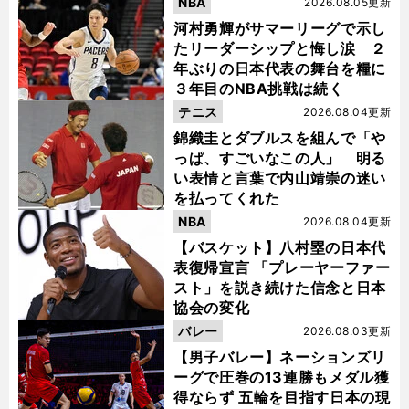
NBA
2026.08.05更新
河村勇輝がサマーリーグで示し
たリーダーシップと悔し涙 ２
年ぶりの日本代表の舞台を糧に
３年目のNBA挑戦は続く
テニス
2026.08.04更新
錦織圭とダブルスを組んで「や
っぱ、すごいなこの人」 明る
い表情と言葉で内山靖崇の迷い
を払ってくれた
NBA
2026.08.04更新
【バスケット】八村塁の日本代
表復帰宣言 「プレーヤーファー
スト」を説き続けた信念と日本
協会の変化
バレー
2026.08.03更新
【男子バレー】ネーションズリ
ーグで圧巻の13連勝もメダル獲
得ならず 五輪を目指す日本の現