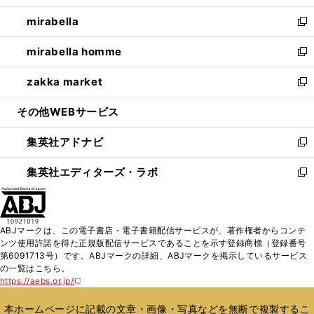
開
ウ
ン
ウ
し
mirabella
く
で
ド
ィ
い
新
開
ウ
ン
ウ
し
mirabella homme
く
で
ド
ィ
い
新
開
ウ
ン
ウ
し
zakka market
く
で
ド
ィ
い
新
開
ウ
ン
ウ
し
その他WEBサービス
く
で
ド
ィ
い
開
ウ
ン
ウ
集英社アドナビ
く
で
ド
ィ
新
開
ウ
ン
し
集英社エディターズ・ラボ
く
で
ド
い
新
開
ウ
ウ
し
く
で
ィ
い
開
ン
ウ
ABJマークは、この電子書店・電子書籍配信サービスが、著作権者からコンテ
く
ド
ィ
ンツ使用許諾を得た正規版配信サービスであることを示す登録商標（登録番号
ウ
ン
第6091713号）です。ABJマークの詳細、ABJマークを掲示しているサービス
で
ド
の一覧はこちら。
開
ウ
https://aebs.or.jp/
新
く
で
し
い
開
本ホームページに記載の文章・画像・写真などを無断で複製するこ