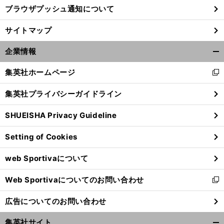
ブラウザプッシュ通知について
サイトマップ
企業情報
開
く/
集英社ホームページ
新
閉
し
じ
集英社プライバシーガイドライン
い
る
ウ
SHUEISHA Privacy Guideline
ィ
ン
】
。
理
Setting of Cookies
前
ド
へ
ウ
web Sportivaについて
で
開
Web Sportivaについてのお問い合わせ
く
新
し
広告についてのお問い合わせ
い
ウ
集英社サイト
ィ