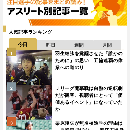
人気記事ランキング
今日
昨日
週間
月間
羽生結弦を覚醒させた「誰かの
1
ために」の思い 五輪連覇の偉
業への道のり
Ｊリーグ開幕戦は白熱の逆転劇
2
だが観客、視聴者にとって「価
値あるイベント」になっていた
か
栗原陵矢が無名校進学の理由は
3