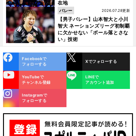
在地
バレー
2026.07.28更新
【男子バレー】山本智大と小川
智大 ネーションズリーグ初制覇
に欠かせない「ボール落とさな
い」技術
cebo
X
Facebookで
Xでフォローする
ok
フォローする
uTube
LINE
YouTubeで
LINEで
チャンネル登録
アカウント追加
stagra
Instagramで
m
フォローする