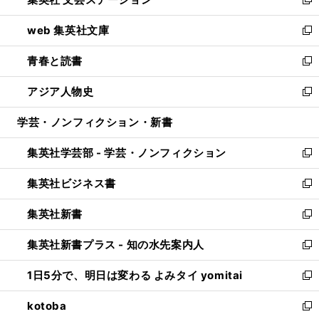
ィ
い
新
ン
ウ
し
web 集英社文庫
ド
ィ
い
新
ウ
ン
ウ
し
青春と読書
で
ド
ィ
い
新
開
ウ
ン
ウ
し
アジア人物史
く
で
ド
ィ
い
新
開
ウ
ン
ウ
し
学芸・ノンフィクション・新書
く
で
ド
ィ
い
開
ウ
ン
ウ
集英社学芸部 - 学芸・ノンフィクション
く
で
ド
ィ
新
開
ウ
ン
し
集英社ビジネス書
く
で
ド
い
新
開
ウ
ウ
し
集英社新書
く
で
ィ
い
新
開
ン
ウ
し
集英社新書プラス - 知の水先案内人
く
ド
ィ
い
新
ウ
ン
ウ
し
1日5分で、明日は変わる よみタイ yomitai
で
ド
ィ
い
新
開
ウ
ン
ウ
し
kotoba
く
で
ド
ィ
い
新