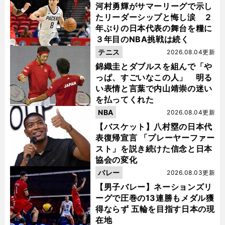
河村勇輝がサマーリーグで示し
たリーダーシップと悔し涙 ２
年ぶりの日本代表の舞台を糧に
３年目のNBA挑戦は続く
テニス
2026.08.04更新
錦織圭とダブルスを組んで「や
っぱ、すごいなこの人」 明る
い表情と言葉で内山靖崇の迷い
を払ってくれた
NBA
2026.08.04更新
【バスケット】八村塁の日本代
表復帰宣言 「プレーヤーファー
スト」を説き続けた信念と日本
協会の変化
バレー
2026.08.03更新
【男子バレー】ネーションズリ
ーグで圧巻の13連勝もメダル獲
得ならず 五輪を目指す日本の現
在地