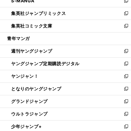
S-MANGA
く
で
ド
ィ
い
新
開
ウ
ン
ウ
し
集英社ジャンプリミックス
く
で
ド
ィ
い
新
開
ウ
ン
ウ
し
集英社コミック文庫
く
で
ド
ィ
い
新
開
ウ
ン
ウ
し
青年マンガ
く
で
ド
ィ
い
開
ウ
ン
ウ
週刊ヤングジャンプ
く
で
ド
ィ
新
開
ウ
ン
し
ヤングジャンプ定期購読デジタル
く
で
ド
い
新
開
ウ
ウ
し
ヤンジャン！
く
で
ィ
い
新
開
ン
ウ
し
となりのヤングジャンプ
く
ド
ィ
い
新
ウ
ン
ウ
し
グランドジャンプ
で
ド
ィ
い
新
開
ウ
ン
ウ
し
ウルトラジャンプ
く
で
ド
ィ
い
新
開
ウ
ン
ウ
し
少年ジャンプ+
く
で
ド
ィ
い
新