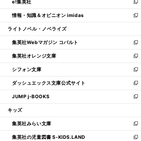
e!集英社
く
で
ド
ィ
い
新
開
ウ
ン
ウ
し
情報・知識＆オピニオン imidas
く
で
ド
ィ
い
新
開
ウ
ン
ウ
し
ライトノベル・ノベライズ
く
で
ド
ィ
い
開
ウ
ン
ウ
集英社Webマガジン コバルト
く
で
ド
ィ
新
開
ウ
ン
し
集英社オレンジ文庫
く
で
ド
い
新
開
ウ
ウ
し
シフォン文庫
く
で
ィ
い
新
開
ン
ウ
し
ダッシュエックス文庫公式サイト
く
ド
ィ
い
新
ウ
ン
ウ
し
JUMP j-BOOKS
で
ド
ィ
い
新
開
ウ
ン
ウ
し
キッズ
く
で
ド
ィ
い
開
ウ
ン
ウ
集英社みらい文庫
く
で
ド
ィ
新
開
ウ
ン
し
集英社の児童図書 S-KIDS.LAND
く
で
ド
い
新