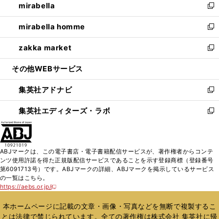
mirabella
く
で
ド
ィ
い
新
開
ウ
ン
ウ
し
mirabella homme
く
で
ド
ィ
い
新
開
ウ
ン
ウ
し
zakka market
く
で
ド
ィ
い
新
開
ウ
ン
ウ
し
その他WEBサービス
く
で
ド
ィ
い
開
ウ
ン
ウ
集英社アドナビ
く
で
ド
ィ
新
開
ウ
ン
し
集英社エディターズ・ラボ
く
で
ド
い
新
開
ウ
ウ
し
く
で
ィ
い
開
ン
ウ
ABJマークは、この電子書店・電子書籍配信サービスが、著作権者からコンテ
く
ド
ィ
ンツ使用許諾を得た正規版配信サービスであることを示す登録商標（登録番号
ウ
ン
第6091713号）です。ABJマークの詳細、ABJマークを掲示しているサービス
で
ド
の一覧はこちら。
開
ウ
https://aebs.or.jp/
新
く
で
し
い
開
本ホームページに記載の文章・画像・写真などを無断で複製するこ
ウ
く
とは法律で禁じられています。全ての著作権は株式会社 集英社に帰