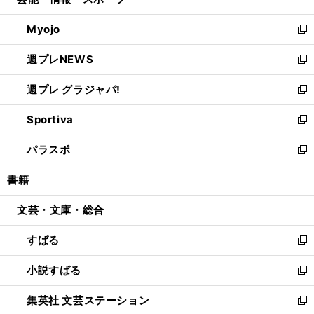
ィ
い
開
ウ
ン
ウ
Myojo
く
で
ド
ィ
新
開
ウ
ン
し
週プレNEWS
く
で
ド
い
新
開
ウ
ウ
し
週プレ グラジャパ!
く
で
ィ
い
新
開
ン
ウ
し
Sportiva
く
ド
ィ
い
新
ウ
ン
ウ
し
パラスポ
で
ド
ィ
い
新
開
ウ
ン
ウ
し
書籍
く
で
ド
ィ
い
開
ウ
ン
ウ
文芸・文庫・総合
く
で
ド
ィ
開
ウ
ン
すばる
く
で
ド
新
開
ウ
し
小説すばる
く
で
い
新
開
ウ
し
集英社 文芸ステーション
く
ィ
い
新