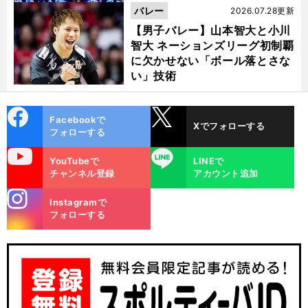
バレー
2026.07.28更新
【男子バレー】山本智大と小川
智大 ネーションズリーグ初制覇
に欠かせない「ボール落とさな
い」技術
cebo
X
Facebookで
Xでフォローする
ok
フォローする
uTube
LINE
YouTubeで
LINEで
チャンネル登録
アカウント追加
stagra
Instagramで
m
フォローする