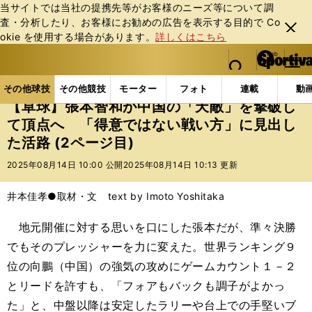
当サイトでは当社の提携先等がお客様のニーズ等について調
査・分析したり、お客様にお勧めの広告を表⽰する⽬的で Co
閉じ
okie を使⽤する場合があります。
詳しくはこちら
る
マイペ
web Sportiva (webスポルティーバ)
検索
メニュ
we
ー
その他球技の記事一覧
その他球技
【卓球】張本智
b
ジ
その他球技
その他競技
モーター
フォト
連載
動
ス
【卓球】張本智和が中国の「天敵」を撃破し
ポ
て頂点へ 「得意ではない戦い方」に見出し
ル
た活路 (2ページ目)
テ
ィ
2025年08月14日 10:00 公開
2025年08月14日 10:13 更新
ー
バ
井本佳孝●取材・文 text by Imoto Yoshitaka
地元開催に対する思いを口にした張本だが、準々決勝
でもそのプレッシャーを力に変えた。世界ランキング９
位の向鵬（中国）の強気の攻めにゲームカウント１－２
とリードを許すも、「フォアもバックも調子がよかっ
た」と、中盤以降は安定したラリーや台上での手堅いブ