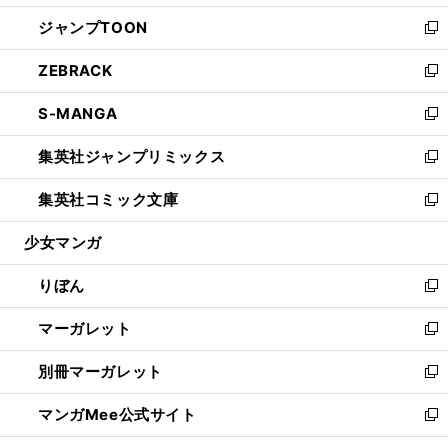
開
ウ
ン
ウ
し
ジャンプTOON
く
で
ド
ィ
い
新
開
ウ
ン
ウ
し
ZEBRACK
く
で
ド
ィ
い
新
開
ウ
ン
ウ
し
S-MANGA
く
で
ド
ィ
い
新
開
ウ
ン
ウ
し
集英社ジャンプリミックス
く
で
ド
ィ
い
新
開
ウ
ン
ウ
し
集英社コミック文庫
く
で
ド
ィ
い
新
開
ウ
ン
ウ
し
少女マンガ
く
で
ド
ィ
い
開
ウ
ン
ウ
りぼん
く
で
ド
ィ
新
開
ウ
ン
し
マーガレット
く
で
ド
い
新
開
ウ
ウ
し
別冊マーガレット
く
で
ィ
い
新
開
ン
ウ
し
マンガMee公式サイト
く
ド
ィ
い
新
ウ
ン
ウ
し