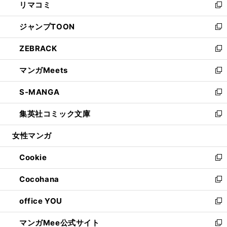
リマコミ
で
ド
ィ
い
新
開
ウ
ン
ウ
し
ジャンプTOON
く
で
ド
ィ
い
新
開
ウ
ン
ウ
し
ZEBRACK
く
で
ド
ィ
い
新
開
ウ
ン
ウ
し
マンガMeets
く
で
ド
ィ
い
新
開
ウ
ン
ウ
し
S-MANGA
く
で
ド
ィ
い
新
開
ウ
ン
ウ
し
集英社コミック文庫
く
で
ド
ィ
い
新
開
ウ
ン
ウ
し
女性マンガ
く
で
ド
ィ
い
開
ウ
ン
ウ
Cookie
く
で
ド
ィ
新
開
ウ
ン
し
Cocohana
く
で
ド
い
新
開
ウ
ウ
し
office YOU
く
で
ィ
い
新
開
ン
ウ
し
マンガMee公式サイト
く
ド
ィ
い
新