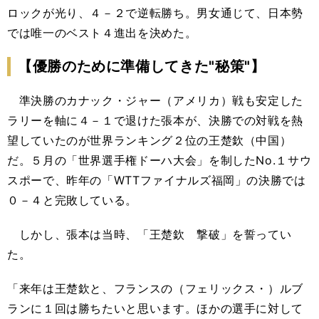
ロックが光り、４－２で逆転勝ち。男女通じて、日本勢
では唯一のベスト４進出を決めた。
【優勝のために準備してきた"秘策"】
準決勝のカナック・ジャー（アメリカ）戦も安定した
ラリーを軸に４－１で退けた張本が、決勝での対戦を熱
望していたのが世界ランキング２位の王楚欽（中国）
だ。５月の「世界選手権ドーハ大会」を制したNo.１サウ
スポーで、昨年の「WTTファイナルズ福岡」の決勝では
０－４と完敗している。
しかし、張本は当時、「王楚欽 撃破」を誓ってい
た。
「来年は王楚欽と、フランスの（フェリックス・）ルブ
ランに１回は勝ちたいと思います。ほかの選手に対して