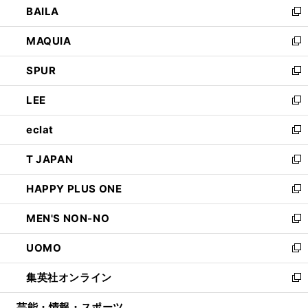
BAILA
く
ィ
い
新
ン
ウ
し
MAQUIA
ド
ィ
い
新
ウ
ン
ウ
し
SPUR
で
ド
ィ
い
新
開
ウ
ン
ウ
し
LEE
く
で
ド
ィ
い
新
開
ウ
ン
ウ
し
eclat
く
で
ド
ィ
い
新
開
ウ
ン
ウ
し
T JAPAN
く
で
ド
ィ
い
新
開
ウ
ン
ウ
し
HAPPY PLUS ONE
く
で
ド
ィ
い
新
開
ウ
ン
ウ
し
MEN'S NON-NO
く
で
ド
ィ
い
新
開
ウ
ン
ウ
し
UOMO
く
で
ド
ィ
い
新
開
ウ
ン
ウ
し
集英社オンライン
く
で
ド
ィ
い
新
開
ウ
ン
ウ
し
芸能・情報・スポーツ
く
で
ド