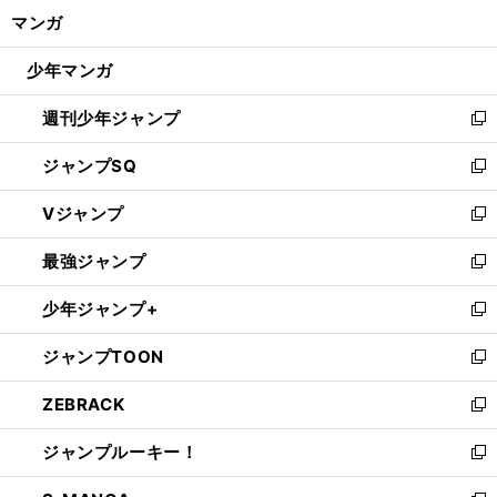
ン
く/
マンガ
ド
閉
ウ
じ
少年マンガ
で
る
開
週刊少年ジャンプ
く
新
し
ジャンプSQ
い
新
ウ
し
Vジャンプ
ィ
い
新
ン
ウ
し
最強ジャンプ
ド
ィ
い
新
ウ
ン
ウ
し
少年ジャンプ+
で
ド
ィ
い
新
開
ウ
ン
ウ
し
ジャンプTOON
く
で
ド
ィ
い
新
開
ウ
ン
ウ
し
ZEBRACK
く
で
ド
ィ
い
新
開
ウ
ン
ウ
し
ジャンプルーキー！
く
で
ド
ィ
い
新
開
ウ
ン
ウ
し