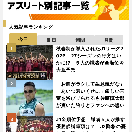
人気記事ランキング
今日
昨日
週間
月間
秋春制が導入されたJ1リーグ2
1
026－27シーズンの行方はい
かに!? ５人の識者が全順位を
大胆予想
「お前がラクして生意気だな」
2
「あいつ若いくせに」厳しい言
葉を浴びせられるも佐藤慎太郎
が貫いた誇りとファンへの思い
J1全順位予想 識者５人が推す
3
優勝候補筆頭は？ J2降格の憂