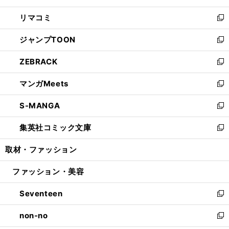
ウ
ン
ウ
し
リマコミ
で
ド
ィ
い
新
開
ウ
ン
ウ
し
ジャンプTOON
く
で
ド
ィ
い
新
開
ウ
ン
ウ
し
ZEBRACK
く
で
ド
ィ
い
新
開
ウ
ン
ウ
し
マンガMeets
く
で
ド
ィ
い
新
開
ウ
ン
ウ
し
S-MANGA
く
で
ド
ィ
い
新
開
ウ
ン
ウ
し
集英社コミック文庫
く
で
ド
ィ
い
新
開
ウ
ン
ウ
し
取材・ファッション
く
で
ド
ィ
い
開
ウ
ン
ウ
ファッション・美容
く
で
ド
ィ
開
ウ
ン
Seventeen
く
で
ド
新
開
ウ
し
non-no
く
で
い
新
開
ウ
し