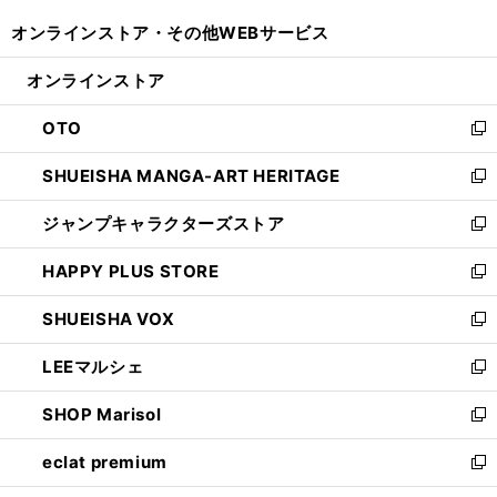
開
ウ
ウ
し
オンラインストア・
その他WEBサービス
く
で
ィ
い
開
ン
ウ
オンラインストア
く
ド
ィ
ウ
ン
OTO
で
ド
新
開
ウ
し
SHUEISHA MANGA-ART HERITAGE
く
で
い
新
開
ウ
し
ジャンプキャラクターズストア
く
ィ
い
新
ン
ウ
し
HAPPY PLUS STORE
ド
ィ
い
新
ウ
ン
ウ
し
SHUEISHA VOX
で
ド
ィ
い
新
開
ウ
ン
ウ
し
LEEマルシェ
く
で
ド
ィ
い
新
開
ウ
ン
ウ
し
SHOP Marisol
く
で
ド
ィ
い
新
開
ウ
ン
ウ
し
eclat premium
く
で
ド
ィ
い
新
開
ウ
ン
ウ
し