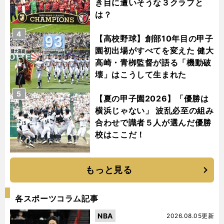
き目に遭いそうな３クラブと
は？
4
【高校野球】創部10年目の甲子
園初出場がすべてを変えた 健大
高崎・青栁監督が語る「機動破
壊」はこうして生まれた
5
【夏の甲子園2026】「優勝は
横浜じゃない」 波乱必至の組み
合わせで識者５人が選んだ優勝
校はここだ！
もっと見る
各スポーツコラム記事
NBA
2026.08.05更新