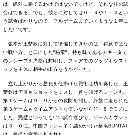
は、絶対に勝てるわけではないですけど、それなりの試
合はできる。でも、彼らに対しては０－４や１－４とい
う試合ばかりなので、フルゲームまでいくような１年に
したいです」
張本が王楚欽に対して準備してきたのは「得意ではな
い戦い方」と口にした"秘策"。持ち味であるチキータで
のレシーブを序盤は封印し、フォアでのツッツキやスト
ップを主体に相手の出方をうかがった。
立ち上がりから勝負を仕掛けた戦術は功を奏した。王
楚欽は何度もショットをミスし、首を傾げるシーンも。
第１ゲームは９－９からの攻防を制し、終盤に迫られた
第３ゲームもタイムアウトを使いながら11－８でモノに
した。完璧といってもいい試合運びで、ゲームカウント
は３－０に。中国ファンも多く詰めかけた横浜BUNTAI
は、異様な空気に包まれた。