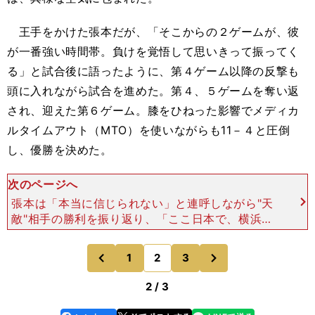
王手をかけた張本だが、「そこからの２ゲームが、彼
が一番強い時間帯。負けを覚悟して思いきって振ってく
る」と試合後に語ったように、第４ゲーム以降の反撃も
頭に入れながら試合を進めた。第４、５ゲームを奪い返
され、迎えた第６ゲーム。膝をひねった影響でメディカ
ルタイムアウト（MTO）を使いながらも11－４と圧倒
し、優勝を決めた。
次のページへ
張本は「本当に信じられない」と連呼しながら"天
敵"相手の勝利を振り返り、「ここ日本で、横浜で
優勝できたことは、ほかの大会より価値があるので
うれしい」と喜びを口にした。さまざまなプレッシ
次
1
2
3
のページへ
のページへ
ャーを背負う日本
前
2 / 3