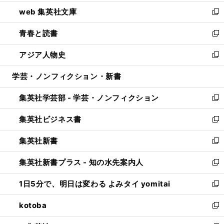
ン
ウ
し
web 集英社文庫
ド
ィ
い
新
ウ
ン
ウ
し
青春と読書
で
ド
ィ
い
新
開
ウ
ン
ウ
し
アジア人物史
く
で
ド
ィ
い
新
開
ウ
ン
ウ
し
学芸・ノンフィクション・新書
く
で
ド
ィ
い
開
ウ
ン
ウ
集英社学芸部 - 学芸・ノンフィクション
く
で
ド
ィ
新
開
ウ
ン
し
集英社ビジネス書
く
で
ド
い
新
開
ウ
ウ
し
集英社新書
く
で
ィ
い
新
開
ン
ウ
し
集英社新書プラス - 知の水先案内人
く
ド
ィ
い
新
ウ
ン
ウ
し
1日5分で、明日は変わる よみタイ yomitai
で
ド
ィ
い
新
開
ウ
ン
ウ
し
kotoba
く
で
ド
ィ
い
新
開
ウ
ン
ウ
し