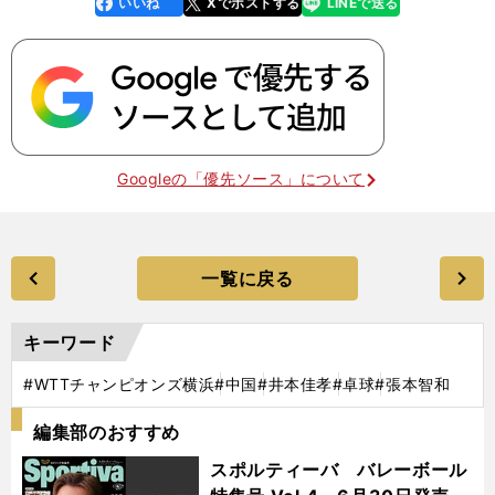
いいね
Xでポストする
LINEで送る
line
faceboo
x
k
Googleの「優先ソース」について
一覧に戻る
キーワード
#WTTチャンピオンズ横浜
#中国
#井本佳孝
#卓球
#張本智和
編集部のおすすめ
スポルティーバ バレーボール