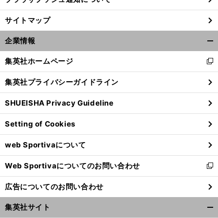
前
サイトマップ
へ
企業情報
開
く/
集英社ホームページ
新
閉
し
じ
集英社プライバシーガイドライン
い
る
ウ
SHUEISHA Privacy Guideline
ィ
ン
Setting of Cookies
ド
ウ
web Sportivaについて
で
開
Web Sportivaについてのお問い合わせ
く
新
し
広告についてのお問い合わせ
い
ウ
集英社サイト
ィ
開