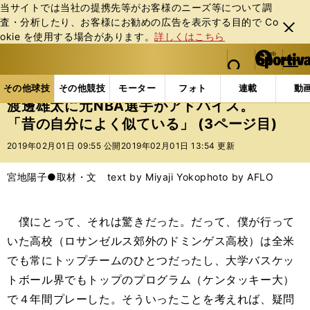
当サイトでは当社の提携先等がお客様のニーズ等について調
査・分析したり、お客様にお勧めの広告を表⽰する⽬的で Co
閉じ
okie を使⽤する場合があります。
詳しくはこちら
る
マイペ
web Sportiva (webスポルティーバ)
検索
メニュ
we
ー
その他球技の記事一覧
バスケットボール
NBA
b
ジ
その他球技
その他競技
モーター
フォト
連載
動
ス
渡邊雄太に元NBA選手がアドバイス。
ポ
「昔の自分によく似ている」 (3ページ目)
ル
テ
2019年02月01日 09:55 公開
2019年02月01日 13:54 更新
ィ
ー
宮地陽子●取材・文 text by Miyaji Yoko
photo by AFLO
バ
僕にとって、それは驚きだった。だって、僕が行って
いた高校（ロサンゼルス郊外のドミンゲス高校）は全米
でも常にトップチームのひとつだったし、大学バスケッ
トボール界でもトップのプログラム（ケンタッキー大）
で４年間プレーした。そういったことを考えれば、疑問