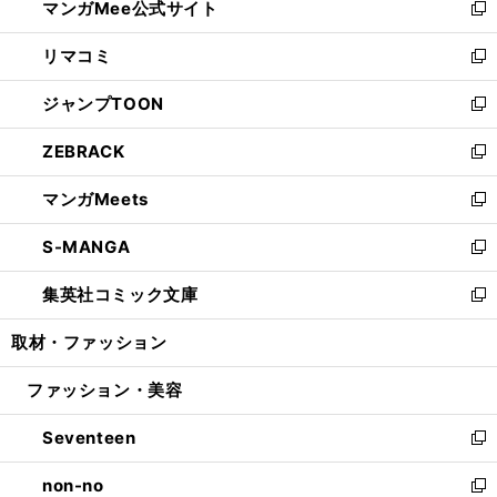
マンガMee公式サイト
く
ド
ィ
い
新
ウ
ン
ウ
し
リマコミ
で
ド
ィ
い
新
開
ウ
ン
ウ
し
ジャンプTOON
く
で
ド
ィ
い
新
開
ウ
ン
ウ
し
ZEBRACK
く
で
ド
ィ
い
新
開
ウ
ン
ウ
し
マンガMeets
く
で
ド
ィ
い
新
開
ウ
ン
ウ
し
S-MANGA
く
で
ド
ィ
い
新
開
ウ
ン
ウ
し
集英社コミック文庫
く
で
ド
ィ
い
新
開
ウ
ン
ウ
し
取材・ファッション
く
で
ド
ィ
い
開
ウ
ン
ウ
ファッション・美容
く
で
ド
ィ
開
ウ
ン
Seventeen
く
で
ド
新
開
ウ
し
non-no
く
で
い
新