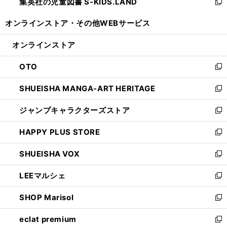
集英社の児童図書 S-KIDS.LAND
く
で
ド
い
新
開
ウ
ウ
し
オンラインストア・
その他WEBサービス
く
で
ィ
い
開
ン
ウ
オンラインストア
く
ド
ィ
ウ
ン
OTO
で
ド
新
開
ウ
し
SHUEISHA MANGA-ART HERITAGE
く
で
い
新
開
ウ
し
ジャンプキャラクターズストア
く
ィ
い
新
ン
ウ
し
HAPPY PLUS STORE
ド
ィ
い
新
ウ
ン
ウ
し
SHUEISHA VOX
で
ド
ィ
い
新
開
ウ
ン
ウ
し
LEEマルシェ
く
で
ド
ィ
い
新
開
ウ
ン
ウ
し
SHOP Marisol
く
で
ド
ィ
い
新
開
ウ
ン
ウ
し
eclat premium
く
で
ド
ィ
い
新