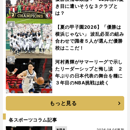
き目に遭いそうな３クラブと
は？
4
【夏の甲子園2026】「優勝は
横浜じゃない」 波乱必至の組み
合わせで識者５人が選んだ優勝
校はここだ！
5
河村勇輝がサマーリーグで示し
たリーダーシップと悔し涙 ２
年ぶりの日本代表の舞台を糧に
３年目のNBA挑戦は続く
もっと見る
各スポーツコラム記事
NBA
2026.08.05更新