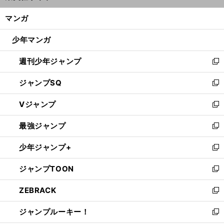
開
ン
く/
マンガ
ド
閉
ウ
じ
少年マンガ
で
る
開
週刊少年ジャンプ
く
新
し
ジャンプSQ
い
新
ウ
し
Vジャンプ
ィ
い
新
ン
ウ
し
最強ジャンプ
ド
ィ
い
新
ウ
ン
ウ
し
少年ジャンプ+
で
ド
ィ
い
新
開
ウ
ン
ウ
し
ジャンプTOON
く
で
ド
ィ
い
新
開
ウ
ン
ウ
し
ZEBRACK
く
で
ド
ィ
い
新
開
ウ
ン
ウ
し
ジャンプルーキー！
く
で
ド
ィ
い
新
開
ウ
ン
ウ