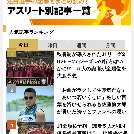
人気記事ランキング
今日
昨日
週間
月間
秋春制が導入されたJ1リーグ2
1
026－27シーズンの行方はい
かに!? ５人の識者が全順位を
大胆予想
「お前がラクして生意気だな」
2
「あいつ若いくせに」厳しい言
葉を浴びせられるも佐藤慎太郎
が貫いた誇りとファンへの思い
J1全順位予想 識者５人が推す
3
優勝候補筆頭は？ J2降格の憂