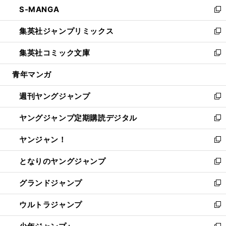
し
S-MANGA
く
で
ド
ィ
い
新
開
ウ
ン
ウ
し
集英社ジャンプリミックス
く
で
ド
ィ
い
新
開
ウ
ン
ウ
し
集英社コミック文庫
く
で
ド
ィ
い
新
開
ウ
ン
ウ
し
青年マンガ
く
で
ド
ィ
い
開
ウ
ン
ウ
週刊ヤングジャンプ
く
で
ド
ィ
新
開
ウ
ン
し
ヤングジャンプ定期購読デジタル
く
で
ド
い
新
開
ウ
ウ
し
ヤンジャン！
く
で
ィ
い
新
開
ン
ウ
し
となりのヤングジャンプ
く
ド
ィ
い
新
ウ
ン
ウ
し
グランドジャンプ
で
ド
ィ
い
新
開
ウ
ン
ウ
し
ウルトラジャンプ
く
で
ド
ィ
い
新
開
ウ
ン
ウ
し
く