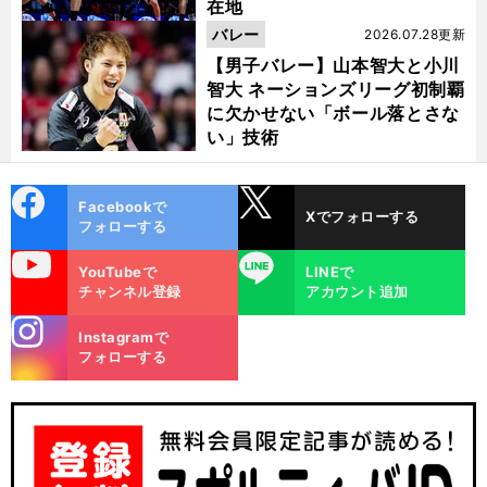
在地
バレー
2026.07.28更新
【男子バレー】山本智大と小川
智大 ネーションズリーグ初制覇
に欠かせない「ボール落とさな
い」技術
cebo
X
Facebookで
Xでフォローする
ok
フォローする
uTube
LINE
YouTubeで
LINEで
チャンネル登録
アカウント追加
stagra
Instagramで
m
フォローする