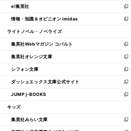
ウ
ン
ウ
し
e!集英社
く
で
ド
ィ
い
新
開
ウ
ン
ウ
し
情報・知識＆オピニオン imidas
く
で
ド
ィ
い
新
開
ウ
ン
ウ
し
ライトノベル・ノベライズ
く
で
ド
ィ
い
開
ウ
ン
ウ
集英社Webマガジン コバルト
く
で
ド
ィ
新
開
ウ
ン
し
集英社オレンジ文庫
く
で
ド
い
新
開
ウ
ウ
し
シフォン文庫
く
で
ィ
い
新
開
ン
ウ
し
ダッシュエックス文庫公式サイト
く
ド
ィ
い
新
ウ
ン
ウ
し
JUMP j-BOOKS
で
ド
ィ
い
新
開
ウ
ン
ウ
し
キッズ
く
で
ド
ィ
い
開
ウ
ン
ウ
集英社みらい文庫
く
で
ド
ィ
新
開
ウ
ン
し