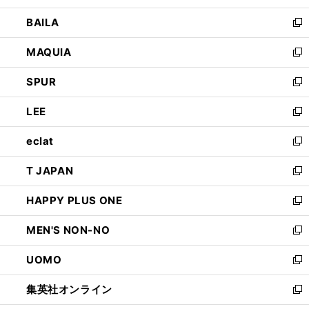
開
ウ
し
BAILA
く
ィ
い
新
ン
ウ
し
MAQUIA
ド
ィ
い
新
ウ
ン
ウ
し
SPUR
で
ド
ィ
い
新
開
ウ
ン
ウ
し
LEE
く
で
ド
ィ
い
新
開
ウ
ン
ウ
し
eclat
く
で
ド
ィ
い
新
開
ウ
ン
ウ
し
T JAPAN
く
で
ド
ィ
い
新
開
ウ
ン
ウ
し
HAPPY PLUS ONE
く
で
ド
ィ
い
新
開
ウ
ン
ウ
し
MEN'S NON-NO
く
で
ド
ィ
い
新
開
ウ
ン
ウ
し
UOMO
く
で
ド
ィ
い
新
開
ウ
ン
ウ
し
集英社オンライン
く
で
ド
ィ
い
新
開
ウ
ン
ウ
し