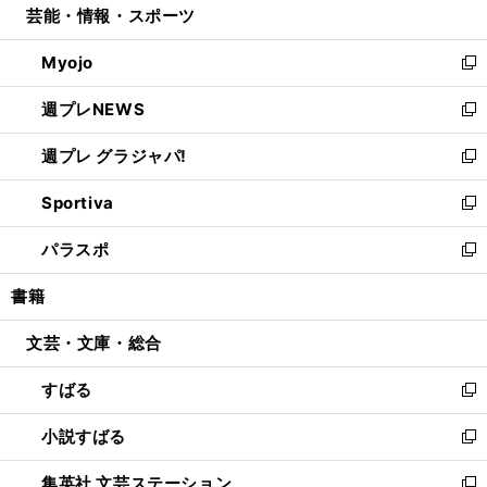
芸能・情報・スポーツ
く
で
ド
ィ
い
開
ウ
ン
ウ
Myojo
く
で
ド
ィ
新
開
ウ
ン
し
週プレNEWS
く
で
ド
い
新
開
ウ
ウ
し
週プレ グラジャパ!
く
で
ィ
い
新
開
ン
ウ
し
Sportiva
く
ド
ィ
い
新
ウ
ン
ウ
し
パラスポ
で
ド
ィ
い
新
開
ウ
ン
ウ
し
書籍
く
で
ド
ィ
い
開
ウ
ン
ウ
文芸・文庫・総合
く
で
ド
ィ
開
ウ
ン
すばる
く
で
ド
新
開
ウ
し
小説すばる
く
で
い
新
開
ウ
し
集英社 文芸ステーション
く
ィ
い