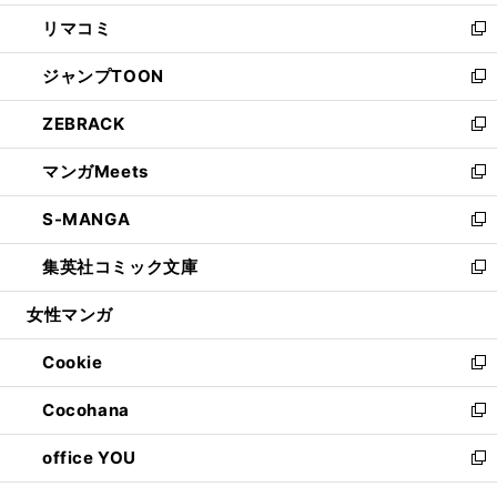
ウ
ン
ウ
し
リマコミ
で
ド
ィ
い
新
開
ウ
ン
ウ
し
ジャンプTOON
く
で
ド
ィ
い
新
開
ウ
ン
ウ
し
ZEBRACK
く
で
ド
ィ
い
新
開
ウ
ン
ウ
し
マンガMeets
く
で
ド
ィ
い
新
開
ウ
ン
ウ
し
S-MANGA
く
で
ド
ィ
い
新
開
ウ
ン
ウ
し
集英社コミック文庫
く
で
ド
ィ
い
新
開
ウ
ン
ウ
し
女性マンガ
く
で
ド
ィ
い
開
ウ
ン
ウ
Cookie
く
で
ド
ィ
新
開
ウ
ン
し
Cocohana
く
で
ド
い
新
開
ウ
ウ
し
office YOU
く
で
ィ
い
新
開
ン
ウ
し