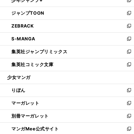
少年ジャンプ+
で
ド
ィ
い
新
開
ウ
ン
ウ
し
ジャンプTOON
く
で
ド
ィ
い
新
開
ウ
ン
ウ
し
ZEBRACK
く
で
ド
ィ
い
新
開
ウ
ン
ウ
し
S-MANGA
く
で
ド
ィ
い
新
開
ウ
ン
ウ
し
集英社ジャンプリミックス
く
で
ド
ィ
い
新
開
ウ
ン
ウ
し
集英社コミック文庫
く
で
ド
ィ
い
新
開
ウ
ン
ウ
し
少女マンガ
く
で
ド
ィ
い
開
ウ
ン
ウ
りぼん
く
で
ド
ィ
新
開
ウ
ン
し
マーガレット
く
で
ド
い
新
開
ウ
ウ
し
別冊マーガレット
く
で
ィ
い
新
開
ン
ウ
し
マンガMee公式サイト
く
ド
ィ
い
新