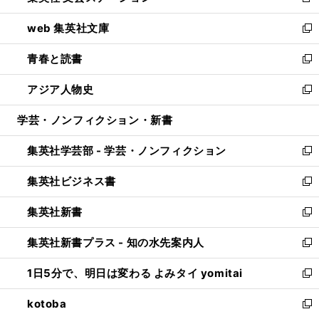
新
ン
ウ
し
web 集英社文庫
ド
ィ
い
新
ウ
ン
ウ
し
青春と読書
で
ド
ィ
い
新
開
ウ
ン
ウ
し
アジア人物史
く
で
ド
ィ
い
新
開
ウ
ン
ウ
し
学芸・ノンフィクション・新書
く
で
ド
ィ
い
開
ウ
ン
ウ
集英社学芸部 - 学芸・ノンフィクション
く
で
ド
ィ
新
開
ウ
ン
し
集英社ビジネス書
く
で
ド
い
新
開
ウ
ウ
し
集英社新書
く
で
ィ
い
新
開
ン
ウ
し
集英社新書プラス - 知の水先案内人
く
ド
ィ
い
新
ウ
ン
ウ
し
1日5分で、明日は変わる よみタイ yomitai
で
ド
ィ
い
新
開
ウ
ン
ウ
し
kotoba
く
で
ド
ィ
い
新
開