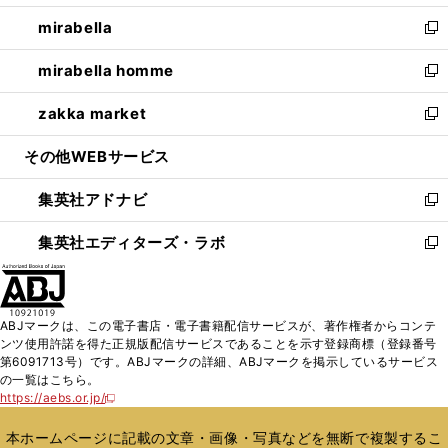
開
ウ
ン
ウ
し
mirabella
く
で
ド
ィ
い
新
開
ウ
ン
ウ
し
mirabella homme
く
で
ド
ィ
い
新
開
ウ
ン
ウ
し
zakka market
く
で
ド
ィ
い
新
開
ウ
ン
ウ
し
その他WEBサービス
く
で
ド
ィ
い
開
ウ
ン
ウ
集英社アドナビ
く
で
ド
ィ
新
開
ウ
ン
し
集英社エディターズ・ラボ
く
で
ド
い
新
開
ウ
ウ
し
く
で
ィ
い
開
ン
ウ
ABJマークは、この電子書店・電子書籍配信サービスが、著作権者からコンテ
く
ド
ィ
ンツ使用許諾を得た正規版配信サービスであることを示す登録商標（登録番号
ウ
ン
第6091713号）です。ABJマークの詳細、ABJマークを掲示しているサービス
で
ド
の一覧はこちら。
開
ウ
https://aebs.or.jp/
新
く
で
し
い
開
本ホームページに記載の文章・画像・写真などを無断で複製するこ