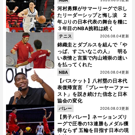
河村勇輝がサマーリーグで示し
たリーダーシップと悔し涙 ２
年ぶりの日本代表の舞台を糧に
３年目のNBA挑戦は続く
テニス
2026.08.04更新
錦織圭とダブルスを組んで「や
っぱ、すごいなこの人」 明る
い表情と言葉で内山靖崇の迷い
を払ってくれた
NBA
2026.08.04更新
【バスケット】八村塁の日本代
表復帰宣言 「プレーヤーファー
スト」を説き続けた信念と日本
協会の変化
バレー
2026.08.03更新
【男子バレー】ネーションズリ
ーグで圧巻の13連勝もメダル獲
得ならず 五輪を目指す日本の現