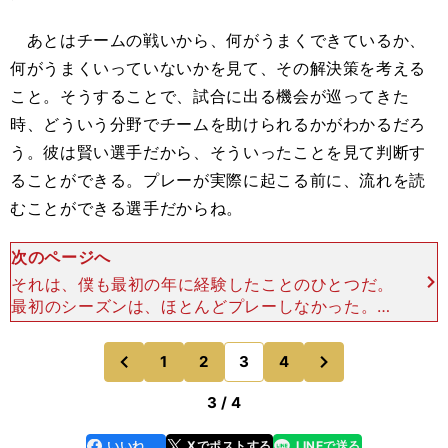
あとはチームの戦いから、何がうまくできているか、
何がうまくいっていないかを見て、その解決策を考える
こと。そうすることで、試合に出る機会が巡ってきた
時、どういう分野でチームを助けられるかがわかるだろ
う。彼は賢い選手だから、そういったことを見て判断す
ることができる。プレーが実際に起こる前に、流れを読
むことができる選手だからね。
次のページへ
それは、僕も最初の年に経験したことのひとつだ。
最初のシーズンは、ほとんどプレーしなかった。で
も、試合を観察して学ぶことで得ることができたの
で、自分の番号が呼ばれて試合に出られるようにな
次
1
2
3
4
のページへ
のページへ
ったとき、チーム
前
3 / 4
いいね
Xでポストする
LINEで送る
line
faceboo
x