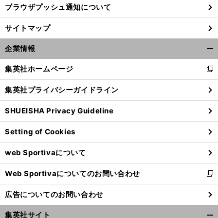
ブラウザプッシュ通知について
前
サイトマップ
へ
企業情報
開
く/
集英社ホームページ
新
閉
し
じ
集英社プライバシーガイドライン
い
る
ウ
SHUEISHA Privacy Guideline
ィ
ン
Setting of Cookies
ド
ウ
web Sportivaについて
で
開
Web Sportivaについてのお問い合わせ
く
新
し
広告についてのお問い合わせ
い
ウ
集英社サイト
ィ