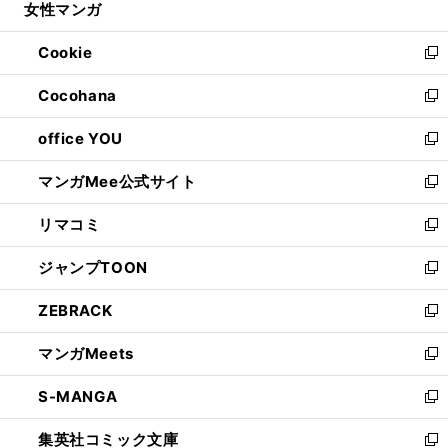
女性マンガ
く
で
ド
ィ
い
開
ウ
ン
ウ
Cookie
く
で
ド
ィ
新
開
ウ
ン
し
Cocohana
く
で
ド
い
新
開
ウ
ウ
し
office YOU
く
で
ィ
い
新
開
ン
ウ
し
マンガMee公式サイト
く
ド
ィ
い
新
ウ
ン
ウ
し
リマコミ
で
ド
ィ
い
新
開
ウ
ン
ウ
し
ジャンプTOON
く
で
ド
ィ
い
新
開
ウ
ン
ウ
し
ZEBRACK
く
で
ド
ィ
い
新
開
ウ
ン
ウ
し
マンガMeets
く
で
ド
ィ
い
新
開
ウ
ン
ウ
し
S-MANGA
く
で
ド
ィ
い
新
開
ウ
ン
ウ
し
集英社コミック文庫
く
で
ド
ィ
い
新