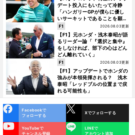
デート投入にもいたって冷静
「ハンガリーGPが僕らに優し
いサーキットであることを願
う」
F1
2026.08.03更新
【F1】元ホンダ・浅木泰昭が語
るリーダー論「『選択と集中』
をしなければ、部下の心はどん
どん離れていく」
F1
2026.08.03更新
【F1】アップデートでホンダの
強みが本領発揮される？ 浅木
泰昭「レッドブルの位置まで戻
れる可能性も」
cebo
X
Facebookで
Xでフォローする
ok
フォローする
uTube
LINE
YouTubeで
LINEで
チャンネル登録
アカウント追加