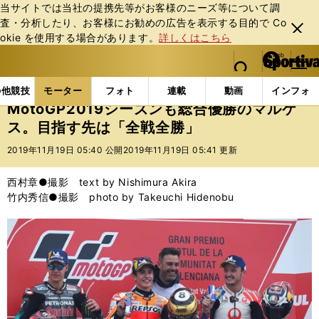
当サイトでは当社の提携先等がお客様のニーズ等について調
査・分析したり、お客様にお勧めの広告を表⽰する⽬的で Co
閉じ
okie を使⽤する場合があります。
詳しくはこちら
る
マイペ
web Sportiva (webスポルティーバ)
検索
メニュ
we
ー
モーターの記事一覧
モーター
MotoGP
Moto
b
ジ
の他競技
モーター
フォト
連載
動画
インフォ
ス
MotoGP2019シーズンも総合優勝のマルケ
ポ
ス。目指す先は「全戦全勝」
ル
テ
2019年11月19日 05:40 公開
2019年11月19日 05:41 更新
ィ
ー
西村章●撮影 text by Nishimura Akira
バ
竹内秀信●撮影 photo by Takeuchi Hidenobu