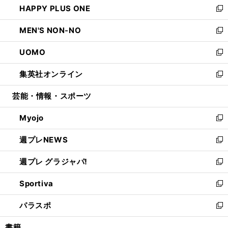
HAPPY PLUS ONE
く
で
ド
ィ
い
新
開
ウ
ン
ウ
し
MEN'S NON-NO
く
で
ド
ィ
い
新
開
ウ
ン
ウ
し
UOMO
く
で
ド
ィ
い
新
開
ウ
ン
ウ
し
集英社オンライン
く
で
ド
ィ
い
新
開
ウ
ン
ウ
し
芸能・情報・スポーツ
く
で
ド
ィ
い
開
ウ
ン
ウ
Myojo
く
で
ド
ィ
新
開
ウ
ン
し
週プレNEWS
く
で
ド
い
新
開
ウ
ウ
し
週プレ グラジャパ!
く
で
ィ
い
新
開
ン
ウ
し
Sportiva
く
ド
ィ
い
新
ウ
ン
ウ
し
パラスポ
で
ド
ィ
い
新
開
ウ
ン
ウ
し
書籍
く
で
ド