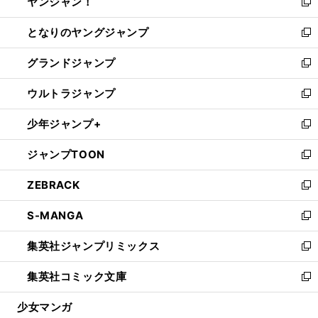
ヤンジャン！
く
で
ィ
い
新
開
ン
ウ
し
となりのヤングジャンプ
く
ド
ィ
い
新
ウ
ン
ウ
し
グランドジャンプ
で
ド
ィ
い
新
開
ウ
ン
ウ
し
ウルトラジャンプ
く
で
ド
ィ
い
新
開
ウ
ン
ウ
し
少年ジャンプ+
く
で
ド
ィ
い
新
開
ウ
ン
ウ
し
ジャンプTOON
く
で
ド
ィ
い
新
開
ウ
ン
ウ
し
ZEBRACK
く
で
ド
ィ
い
新
開
ウ
ン
ウ
し
S-MANGA
く
で
ド
ィ
い
新
開
ウ
ン
ウ
し
集英社ジャンプリミックス
く
で
ド
ィ
い
新
開
ウ
ン
ウ
し
集英社コミック文庫
く
で
ド
ィ
い
新
開
ウ
ン
ウ
し
少女マンガ
く
で
ド
ィ
い