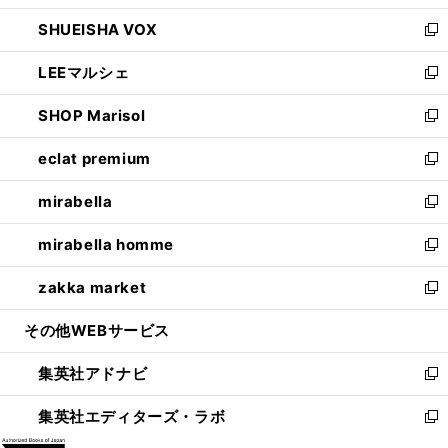
ウ
ン
ウ
し
SHUEISHA VOX
で
ド
ィ
い
新
開
ウ
ン
ウ
し
LEEマルシェ
く
で
ド
ィ
い
新
開
ウ
ン
ウ
し
SHOP Marisol
く
で
ド
ィ
い
新
開
ウ
ン
ウ
し
eclat premium
く
で
ド
ィ
い
新
開
ウ
ン
ウ
し
mirabella
く
で
ド
ィ
い
新
開
ウ
ン
ウ
し
mirabella homme
く
で
ド
ィ
い
新
開
ウ
ン
ウ
し
zakka market
く
で
ド
ィ
い
新
開
ウ
ン
ウ
し
その他WEBサービス
く
で
ド
ィ
い
開
ウ
ン
ウ
集英社アドナビ
く
で
ド
ィ
新
開
ウ
ン
し
集英社エディターズ・ラボ
く
で
ド
い
新
開
ウ
ウ
し