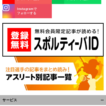
stagra
Instagramで
m
フォローする
サービス
開