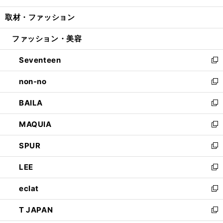
開
ウ
ン
ウ
し
取材・ファッション
く
で
ド
ィ
い
開
ウ
ン
ウ
ファッション・美容
く
で
ド
ィ
開
ウ
ン
Seventeen
く
で
ド
新
開
ウ
し
non-no
く
で
い
新
開
ウ
し
BAILA
く
ィ
い
新
ン
ウ
し
MAQUIA
ド
ィ
い
新
ウ
ン
ウ
し
SPUR
で
ド
ィ
い
新
開
ウ
ン
ウ
し
LEE
く
で
ド
ィ
い
新
開
ウ
ン
ウ
し
eclat
く
で
ド
ィ
い
新
開
ウ
ン
ウ
し
T JAPAN
く
で
ド
ィ
い
新
開
ウ
ン
ウ
し