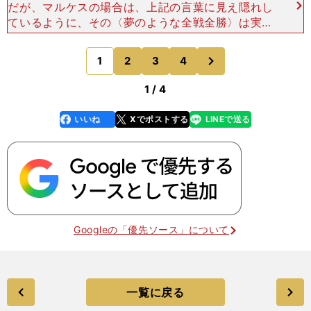
だが、マルケスの場合は、上記の言葉に見え隠れし
ているように、その〈夢のような全戦全勝〉は実現
可能だ、と考えている節がある。８回の世界タイト
ルを獲得した、といっても、年齢はまだ26歳であ
次
1
2
3
4
のページへ
る。今後ますます
1 / 4
いいね
Xでポストする
LINEで送る
line
faceboo
x
k
Googleの「優先ソース」について
一覧に戻る