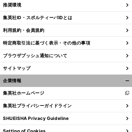
く/
推奨環境
閉
じ
集英社ID・スポルティーバIDとは
る
利用規約・会員規約
・
！
前
特定商取引法に基づく表示・その他の事項
へ
ブラウザプッシュ通知について
サイトマップ
企業情報
開
く/
集英社ホームページ
新
閉
し
じ
集英社プライバシーガイドライン
い
る
ウ
SHUEISHA Privacy Guideline
ィ
ン
Setting of Cookies
ド