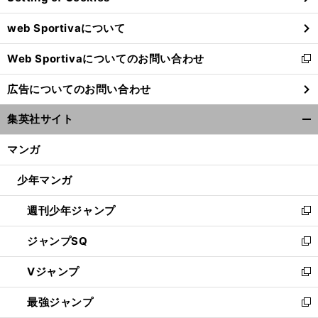
ウ
web Sportivaについて
で
開
Web Sportivaについてのお問い合わせ
く
新
し
広告についてのお問い合わせ
い
ウ
集英社サイト
ィ
開
ン
く/
マンガ
ド
閉
ウ
じ
少年マンガ
で
る
開
週刊少年ジャンプ
く
新
し
ジャンプSQ
い
新
ウ
し
Vジャンプ
ィ
い
新
ン
ウ
し
最強ジャンプ
ド
ィ
い
新
ウ