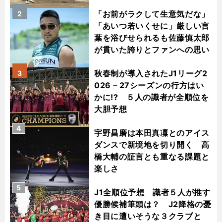
「お前がラクして生意気だな」
2
「あいつ若いくせに」厳しい言
葉を浴びせられるも佐藤慎太郎
が貫いた誇りとファンへの思い
秋春制が導入されたJ1リーグ2
3
026－27シーズンの行方はい
かに!? ５人の識者が全順位を
大胆予想
4
宇野昌磨は本田真凜とのアイス
ダンスで新境地を切り開く 高
橋大輔の証言とも重なる課題と
楽しさ
5
J1全順位予想 識者５人が推す
優勝候補筆頭は？ J2降格の憂
き目に遭いそうな３クラブと