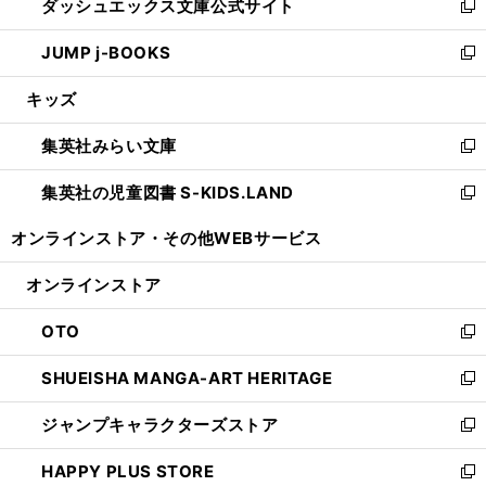
ダッシュエックス文庫公式サイト
く
ド
ィ
い
新
ウ
ン
ウ
し
JUMP j-BOOKS
で
ド
ィ
い
新
開
ウ
ン
ウ
し
キッズ
く
で
ド
ィ
い
開
ウ
ン
ウ
集英社みらい文庫
く
で
ド
ィ
新
開
ウ
ン
し
集英社の児童図書 S-KIDS.LAND
く
で
ド
い
新
開
ウ
ウ
し
オンラインストア・
その他WEBサービス
く
で
ィ
い
開
ン
ウ
オンラインストア
く
ド
ィ
ウ
ン
OTO
で
ド
新
開
ウ
し
SHUEISHA MANGA-ART HERITAGE
く
で
い
新
開
ウ
し
ジャンプキャラクターズストア
く
ィ
い
新
ン
ウ
し
HAPPY PLUS STORE
ド
ィ
い
新