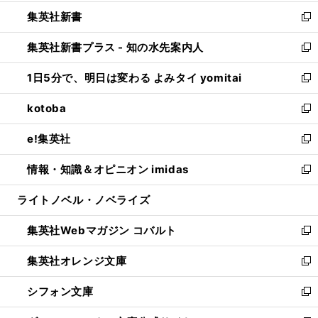
開
ウ
ウ
し
集英社新書
く
で
ィ
い
新
開
ン
ウ
し
集英社新書プラス - 知の水先案内人
く
ド
ィ
い
新
ウ
ン
ウ
し
1日5分で、明日は変わる よみタイ yomitai
で
ド
ィ
い
新
開
ウ
ン
ウ
し
kotoba
く
で
ド
ィ
い
新
開
ウ
ン
ウ
し
e!集英社
く
で
ド
ィ
い
新
開
ウ
ン
ウ
し
情報・知識＆オピニオン imidas
く
で
ド
ィ
い
新
開
ウ
ン
ウ
し
ライトノベル・ノベライズ
く
で
ド
ィ
い
開
ウ
ン
ウ
集英社Webマガジン コバルト
く
で
ド
ィ
新
開
ウ
ン
し
集英社オレンジ文庫
く
で
ド
い
新
開
ウ
ウ
し
シフォン文庫
く
で
ィ
い
新
開
ン
ウ
し