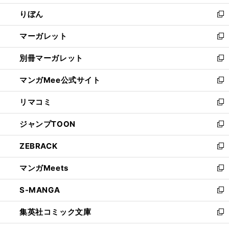
開
ウ
ン
ウ
りぼん
く
で
ド
ィ
新
開
ウ
ン
し
マーガレット
く
で
ド
い
新
開
ウ
ウ
し
別冊マーガレット
く
で
ィ
い
新
開
ン
ウ
し
マンガMee公式サイト
く
ド
ィ
い
新
ウ
ン
ウ
し
リマコミ
で
ド
ィ
い
新
開
ウ
ン
ウ
し
ジャンプTOON
く
で
ド
ィ
い
新
開
ウ
ン
ウ
し
ZEBRACK
く
で
ド
ィ
い
新
開
ウ
ン
ウ
し
マンガMeets
く
で
ド
ィ
い
新
開
ウ
ン
ウ
し
S-MANGA
く
で
ド
ィ
い
新
開
ウ
ン
ウ
し
集英社コミック文庫
く
で
ド
ィ
い
新
開
ウ
ン
ウ
し