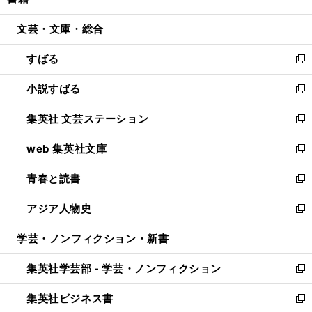
ィ
い
開
ウ
ン
ウ
文芸・文庫・総合
く
で
ド
ィ
開
ウ
ン
すばる
く
で
ド
新
開
ウ
し
小説すばる
く
で
い
新
開
ウ
し
集英社 文芸ステーション
く
ィ
い
新
ン
ウ
し
web 集英社文庫
ド
ィ
い
新
ウ
ン
ウ
し
青春と読書
で
ド
ィ
い
新
開
ウ
ン
ウ
し
アジア人物史
く
で
ド
ィ
い
新
開
ウ
ン
ウ
し
学芸・ノンフィクション・新書
く
で
ド
ィ
い
開
ウ
ン
ウ
集英社学芸部 - 学芸・ノンフィクション
く
で
ド
ィ
新
開
ウ
ン
し
集英社ビジネス書
く
で
ド
い
新