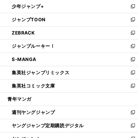
ン
ウ
し
少年ジャンプ+
で
ド
ィ
い
新
開
ウ
ン
ウ
し
ジャンプTOON
く
で
ド
ィ
い
新
開
ウ
ン
ウ
し
ZEBRACK
く
で
ド
ィ
い
新
開
ウ
ン
ウ
し
ジャンプルーキー！
く
で
ド
ィ
い
新
開
ウ
ン
ウ
し
S-MANGA
く
で
ド
ィ
い
新
開
ウ
ン
ウ
し
集英社ジャンプリミックス
く
で
ド
ィ
い
新
開
ウ
ン
ウ
し
集英社コミック文庫
く
で
ド
ィ
い
新
開
ウ
ン
ウ
し
青年マンガ
く
で
ド
ィ
い
開
ウ
ン
ウ
週刊ヤングジャンプ
く
で
ド
ィ
新
開
ウ
ン
し
ヤングジャンプ定期購読デジタル
く
で
ド
い
新
開
ウ
ウ
し