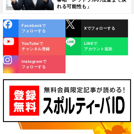
れる可能性も」
cebo
X
Facebookで
Xでフォローする
ok
フォローする
uTube
LINE
YouTubeで
LINEで
チャンネル登録
アカウント追加
stagra
Instagramで
m
フォローする