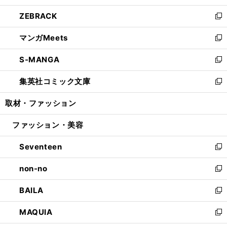
開
ウ
ン
ウ
し
ZEBRACK
く
で
ド
ィ
い
新
開
ウ
ン
ウ
し
マンガMeets
く
で
ド
ィ
い
新
開
ウ
ン
ウ
し
S-MANGA
く
で
ド
ィ
い
新
開
ウ
ン
ウ
し
集英社コミック文庫
く
で
ド
ィ
い
新
開
ウ
ン
ウ
し
取材・ファッション
く
で
ド
ィ
い
開
ウ
ン
ウ
ファッション・美容
く
で
ド
ィ
開
ウ
ン
Seventeen
く
で
ド
新
開
ウ
し
non-no
く
で
い
新
開
ウ
し
BAILA
く
ィ
い
新
ン
ウ
し
MAQUIA
ド
ィ
い
新
ウ
ン
ウ
し