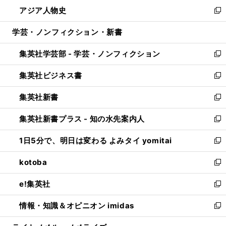
ン
ウ
し
アジア人物史
く
で
ド
ィ
い
新
開
ウ
ン
ウ
し
学芸・ノンフィクション・新書
く
で
ド
ィ
い
開
ウ
ン
ウ
集英社学芸部 - 学芸・ノンフィクション
く
で
ド
ィ
新
開
ウ
ン
し
集英社ビジネス書
く
で
ド
い
新
開
ウ
ウ
し
集英社新書
く
で
ィ
い
新
開
ン
ウ
し
集英社新書プラス - 知の水先案内人
く
ド
ィ
い
新
ウ
ン
ウ
し
1日5分で、明日は変わる よみタイ yomitai
で
ド
ィ
い
新
開
ウ
ン
ウ
し
kotoba
く
で
ド
ィ
い
新
開
ウ
ン
ウ
し
e!集英社
く
で
ド
ィ
い
新
開
ウ
ン
ウ
し
情報・知識＆オピニオン imidas
く
で
ド
ィ
い
新
開
ウ
ン
ウ
し