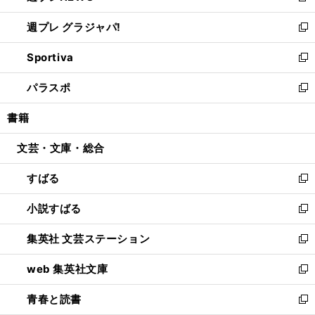
開
ウ
ウ
し
週プレ グラジャパ!
く
で
ィ
い
新
開
ン
ウ
し
Sportiva
く
ド
ィ
い
新
ウ
ン
ウ
し
パラスポ
で
ド
ィ
い
新
開
ウ
ン
ウ
し
書籍
く
で
ド
ィ
い
開
ウ
ン
ウ
文芸・文庫・総合
く
で
ド
ィ
開
ウ
ン
すばる
く
で
ド
新
開
ウ
し
小説すばる
く
で
い
新
開
ウ
し
集英社 文芸ステーション
く
ィ
い
新
ン
ウ
し
web 集英社文庫
ド
ィ
い
新
ウ
ン
ウ
し
青春と読書
で
ド
ィ
い
新
開
ウ