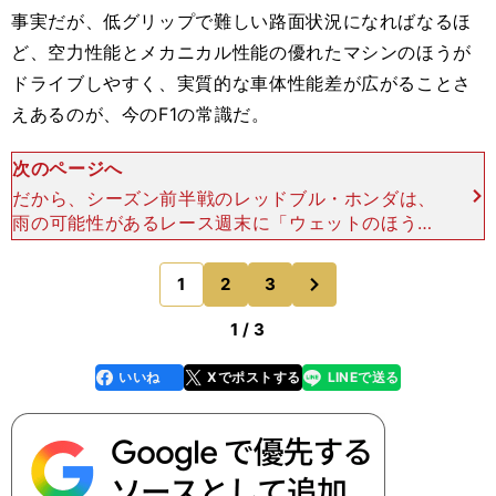
事実だが、低グリップで難しい路面状況になればなるほ
ど、空力性能とメカニカル性能の優れたマシンのほうが
ドライブしやすく、実質的な車体性能差が広がることさ
えあるのが、今のF1の常識だ。
次のページへ
だから、シーズン前半戦のレッドブル・ホンダは、
雨の可能性があるレース週末に「ウェットのほうが
望ましい？」という質問に対して、「いや......」と
否定的だった。車体性能でメルセデスAMGに大き
次
1
2
3
のページへ
な差をつ
1 / 3
いいね
Xでポストする
LINEで送る
line
faceboo
x
k