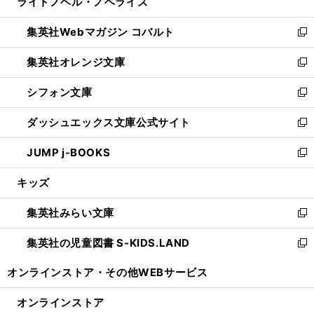
ライトノベル・ノベライズ
く
で
ド
ィ
い
開
ウ
ン
ウ
集英社Webマガジン コバルト
く
で
ド
ィ
新
開
ウ
ン
し
集英社オレンジ文庫
く
で
ド
い
新
開
ウ
ウ
し
シフォン文庫
く
で
ィ
い
新
開
ン
ウ
し
ダッシュエックス文庫公式サイト
く
ド
ィ
い
新
ウ
ン
ウ
し
JUMP j-BOOKS
で
ド
ィ
い
新
開
ウ
ン
ウ
し
キッズ
く
で
ド
ィ
い
開
ウ
ン
ウ
集英社みらい文庫
く
で
ド
ィ
新
開
ウ
ン
し
集英社の児童図書 S-KIDS.LAND
く
で
ド
い
新
開
ウ
ウ
し
オンラインストア・
その他WEBサービス
く
で
ィ
い
開
ン
ウ
オンラインストア
く
ド
ィ