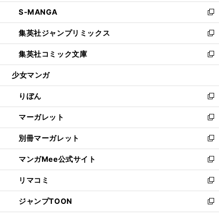
開
ウ
ン
ウ
し
S-MANGA
く
で
ド
ィ
い
新
開
ウ
ン
ウ
し
集英社ジャンプリミックス
く
で
ド
ィ
い
新
開
ウ
ン
ウ
し
集英社コミック文庫
く
で
ド
ィ
い
新
開
ウ
ン
ウ
し
少女マンガ
く
で
ド
ィ
い
開
ウ
ン
ウ
りぼん
く
で
ド
ィ
新
開
ウ
ン
し
マーガレット
く
で
ド
い
新
開
ウ
ウ
し
別冊マーガレット
く
で
ィ
い
新
開
ン
ウ
し
マンガMee公式サイト
く
ド
ィ
い
新
ウ
ン
ウ
し
リマコミ
で
ド
ィ
い
新
開
ウ
ン
ウ
し
ジャンプTOON
く
で
ド
ィ
い
新
開
ウ
ン
ウ
し