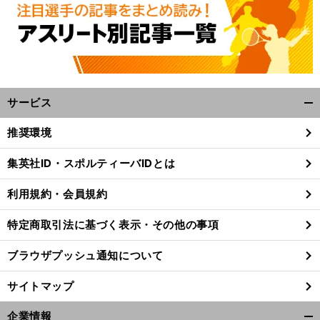
サービス
開
く/
推奨環境
閉
。
、
じ
前
集英社ID・スポルティーバIDとは
へ
る
利用規約・会員規約
特定商取引法に基づく表示・その他の事項
ブラウザプッシュ通知について
サイトマップ
企業情報