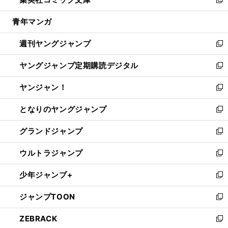
ド
ィ
い
新
開
ウ
ン
ウ
し
青年マンガ
く
で
ド
ィ
い
開
ウ
ン
ウ
週刊ヤングジャンプ
く
で
ド
ィ
新
開
ウ
ン
し
ヤングジャンプ定期購読デジタル
く
で
ド
い
新
開
ウ
ウ
し
ヤンジャン！
く
で
ィ
い
新
開
ン
ウ
し
となりのヤングジャンプ
く
ド
ィ
い
新
ウ
ン
ウ
し
グランドジャンプ
で
ド
ィ
い
新
開
ウ
ン
ウ
し
ウルトラジャンプ
く
で
ド
ィ
い
新
開
ウ
ン
ウ
し
少年ジャンプ+
く
で
ド
ィ
い
新
開
ウ
ン
ウ
し
ジャンプTOON
く
で
ド
ィ
い
新
開
ウ
ン
ウ
し
ZEBRACK
く
で
ド
ィ
い
新