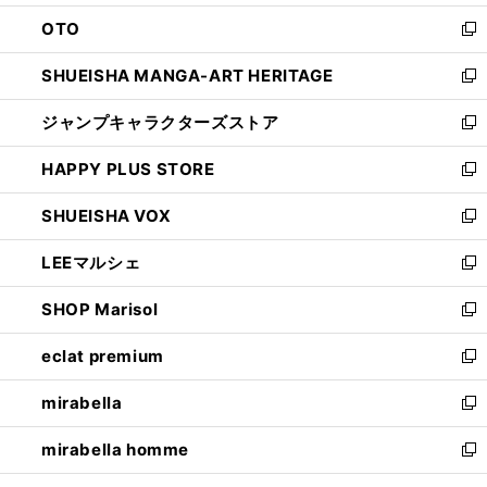
ウ
ン
OTO
で
ド
新
開
ウ
し
SHUEISHA MANGA-ART HERITAGE
く
で
い
新
開
ウ
し
ジャンプキャラクターズストア
く
ィ
い
新
ン
ウ
し
HAPPY PLUS STORE
ド
ィ
い
新
ウ
ン
ウ
し
SHUEISHA VOX
で
ド
ィ
い
新
開
ウ
ン
ウ
し
LEEマルシェ
く
で
ド
ィ
い
新
開
ウ
ン
ウ
し
SHOP Marisol
く
で
ド
ィ
い
新
開
ウ
ン
ウ
し
eclat premium
く
で
ド
ィ
い
新
開
ウ
ン
ウ
し
mirabella
く
で
ド
ィ
い
新
開
ウ
ン
ウ
し
mirabella homme
く
で
ド
ィ
い
新
開
ウ
ン
ウ
し