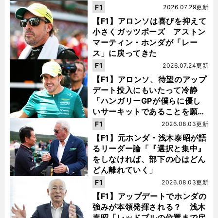
F1
2026.07.29更新
【F1】アロンソは喜びを抑えて
小さくガッツポーズ アストン
マーティン・ホンダが「レー
ス」に戻ってきた
F1
2026.07.24更新
【F1】アロンソ、待望のアップ
デート投入にもいたって冷静
「ハンガリーGPが僕らに優し
いサーキットであることを願
う」
F1
2026.08.03更新
【F1】元ホンダ・浅木泰昭が語
るリーダー論「『選択と集中』
をしなければ、部下の心はどん
どん離れていく」
F1
2026.08.03更新
【F1】アップデートでホンダの
強みが本領発揮される？ 浅木
泰昭「レッドブルの位置まで戻