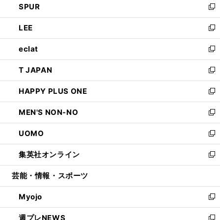
SPUR
で
ド
ィ
い
新
開
ウ
ン
ウ
し
LEE
く
で
ド
ィ
い
新
開
ウ
ン
ウ
し
eclat
く
で
ド
ィ
い
新
開
ウ
ン
ウ
し
T JAPAN
く
で
ド
ィ
い
新
開
ウ
ン
ウ
し
HAPPY PLUS ONE
く
で
ド
ィ
い
新
開
ウ
ン
ウ
し
MEN'S NON-NO
く
で
ド
ィ
い
新
開
ウ
ン
ウ
し
UOMO
く
で
ド
ィ
い
新
開
ウ
ン
ウ
し
集英社オンライン
く
で
ド
ィ
い
新
開
ウ
ン
ウ
し
芸能・情報・スポーツ
く
で
ド
ィ
い
開
ウ
ン
ウ
Myojo
く
で
ド
ィ
新
開
ウ
ン
し
週プレNEWS
く
で
ド
い
新