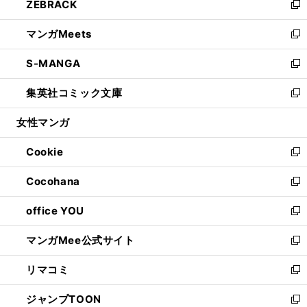
ZEBRACK
く
で
ド
ィ
い
新
開
ウ
ン
ウ
し
マンガMeets
く
で
ド
ィ
い
新
開
ウ
ン
ウ
し
S-MANGA
く
で
ド
ィ
い
新
開
ウ
ン
ウ
し
集英社コミック文庫
く
で
ド
ィ
い
新
開
ウ
ン
ウ
し
女性マンガ
く
で
ド
ィ
い
開
ウ
ン
ウ
Cookie
く
で
ド
ィ
新
開
ウ
ン
し
Cocohana
く
で
ド
い
新
開
ウ
ウ
し
office YOU
く
で
ィ
い
新
開
ン
ウ
し
マンガMee公式サイト
く
ド
ィ
い
新
ウ
ン
ウ
し
リマコミ
で
ド
ィ
い
新
開
ウ
ン
ウ
し
ジャンプTOON
く
で
ド
ィ
い
新