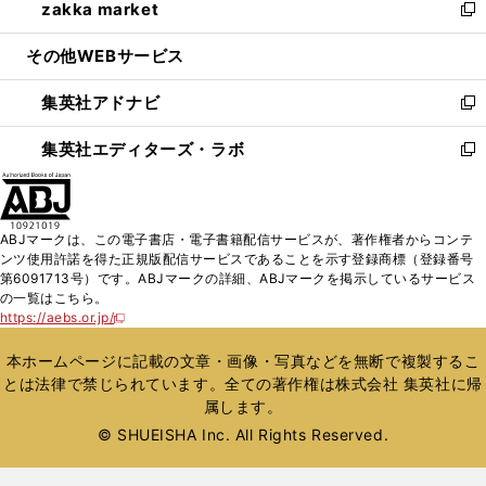
zakka market
く
で
ド
ィ
い
新
開
ウ
ン
ウ
し
その他WEBサービス
く
で
ド
ィ
い
開
ウ
ン
ウ
集英社アドナビ
く
で
ド
ィ
新
開
ウ
ン
し
集英社エディターズ・ラボ
く
で
ド
い
新
開
ウ
ウ
し
く
で
ィ
い
開
ン
ウ
ABJマークは、この電子書店・電子書籍配信サービスが、著作権者からコンテ
く
ド
ィ
ンツ使用許諾を得た正規版配信サービスであることを示す登録商標（登録番号
ウ
ン
第6091713号）です。ABJマークの詳細、ABJマークを掲示しているサービス
で
ド
の一覧はこちら。
開
ウ
https://aebs.or.jp/
新
く
で
し
い
開
本ホームページに記載の文章・画像・写真などを無断で複製するこ
ウ
く
とは法律で禁じられています。全ての著作権は株式会社 集英社に帰
ィ
属します。
ン
ド
© SHUEISHA Inc. All Rights Reserved.
ウ
で
開