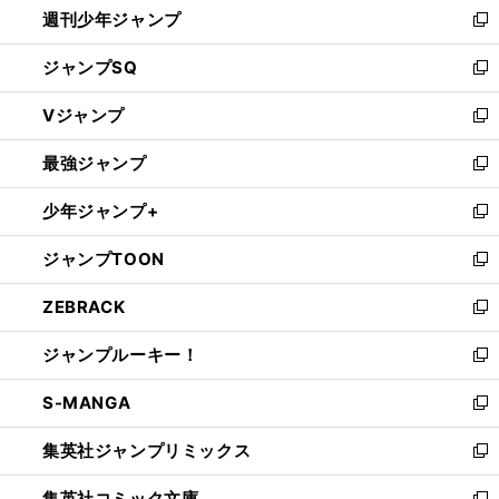
週刊少年ジャンプ
く
新
し
ジャンプSQ
い
新
ウ
し
Vジャンプ
ィ
い
新
ン
ウ
し
最強ジャンプ
ド
ィ
い
新
ウ
ン
ウ
し
少年ジャンプ+
で
ド
ィ
い
新
開
ウ
ン
ウ
し
ジャンプTOON
く
で
ド
ィ
い
新
開
ウ
ン
ウ
し
ZEBRACK
く
で
ド
ィ
い
新
開
ウ
ン
ウ
し
ジャンプルーキー！
く
で
ド
ィ
い
新
開
ウ
ン
ウ
し
S-MANGA
く
で
ド
ィ
い
新
開
ウ
ン
ウ
し
集英社ジャンプリミックス
く
で
ド
ィ
い
新
開
ウ
ン
ウ
し
集英社コミック文庫
く
で