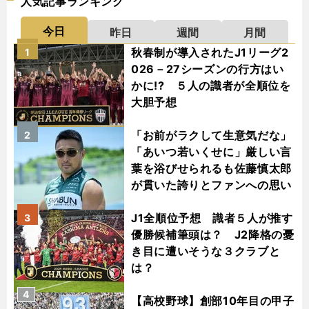
人気記事ランキング
今日
昨日
週間
月間
秋春制が導入されたJ1リーグ2
1
026－27シーズンの行方はい
かに!? ５人の識者が全順位を
大胆予想
「お前がラクして生意気だな」
2
「あいつ若いくせに」厳しい言
葉を浴びせられるも佐藤慎太郎
が貫いた誇りとファンへの思い
J1全順位予想 識者５人が推す
3
優勝候補筆頭は？ J2降格の憂
き目に遭いそうな３クラブと
は？
4
【高校野球】創部10年目の甲子