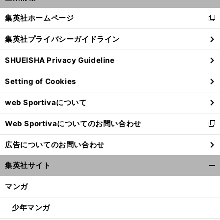
開
く/
集英社ホームページ
新
閉
し
じ
集英社プライバシーガイドライン
い
る
ウ
SHUEISHA Privacy Guideline
ィ
ン
Setting of Cookies
ド
ウ
web Sportivaについて
で
開
Web Sportivaについてのお問い合わせ
く
新
し
広告についてのお問い合わせ
い
ウ
集英社サイト
ィ
開
ン
く/
マンガ
ド
閉
ウ
じ
少年マンガ
で
る
開