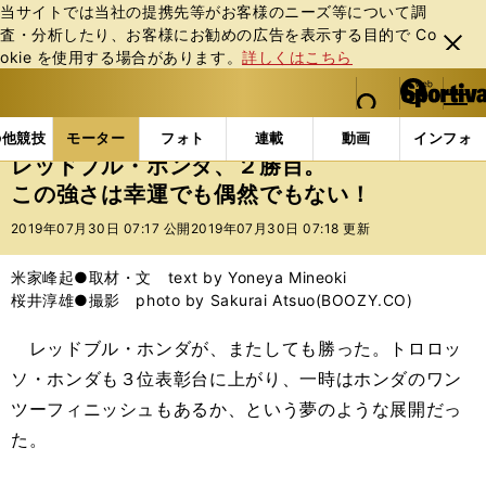
当サイトでは当社の提携先等がお客様のニーズ等について調
査・分析したり、お客様にお勧めの広告を表⽰する⽬的で Co
閉じ
okie を使⽤する場合があります。
詳しくはこちら
る
マイペ
web Sportiva (webスポルティーバ)
検索
メニュ
we
ー
モーターの記事一覧
モーター
F1
レッドブル・
b
ジ
の他競技
モーター
フォト
連載
動画
インフォ
ス
レッドブル・ホンダ、２勝目。
ポ
この強さは幸運でも偶然でもない！
ル
テ
2019年07月30日 07:17 公開
2019年07月30日 07:18 更新
ィ
ー
米家峰起●取材・文 text by Yoneya Mineoki
バ
桜井淳雄●撮影 photo by Sakurai Atsuo(BOOZY.CO)
レッドブル・ホンダが、またしても勝った。トロロッ
ソ・ホンダも３位表彰台に上がり、一時はホンダのワン
ツーフィニッシュもあるか、という夢のような展開だっ
た。