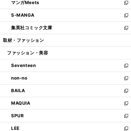
マンガMeets
く
で
ド
ィ
い
新
開
ウ
ン
ウ
し
S-MANGA
く
で
ド
ィ
い
新
開
ウ
ン
ウ
し
集英社コミック文庫
く
で
ド
ィ
い
新
開
ウ
ン
ウ
し
取材・ファッション
く
で
ド
ィ
い
開
ウ
ン
ウ
ファッション・美容
く
で
ド
ィ
開
ウ
ン
Seventeen
く
で
ド
新
開
ウ
し
non-no
く
で
い
新
開
ウ
し
BAILA
く
ィ
い
新
ン
ウ
し
MAQUIA
ド
ィ
い
新
ウ
ン
ウ
し
SPUR
で
ド
ィ
い
新
開
ウ
ン
ウ
し
LEE
く
で
ド
ィ
い
新