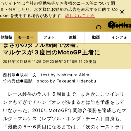
当サイトでは当社の提携先等がお客様のニーズ等について調
査・分析したり、お客様にお勧めの広告を表⽰する⽬的で Co
閉じ
okie を使⽤する場合があります。
詳しくはこちら
る
マイペ
web Sportiva (webスポルティーバ)
検索
メニュ
we
ー
モーターの記事一覧
モーター
MotoGP
まさかの
b
ジ
の他競技
モーター
フォト
連載
動画
インフォ
ス
まさかのダブル転倒で決着。
ポ
マルケスが３度目のMotoGP王者に
ル
テ
2016年10月18日 11:25 公開
2016年10月18日 11:29 更新
ィ
ー
西村章●取材・文 text by Nishimura Akira
バ
竹内秀信●撮影 photo by Takeuchi Hidenobu
レース終盤のラスト５周目まで、まさかここツインリ
ンクもてぎでチャンピオンが決まるとは誰も予想をして
いなかった。2016年MotoGP年間総合優勝を達成したマ
ルク・マルケス（レプソル・ホンダ・チーム）自身も、
「最後の５〜６周目になるまでは、『次のオーストラリ