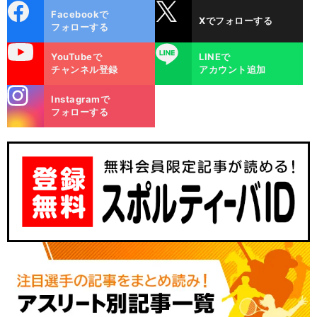
cebo
X
Facebookで
Xでフォローする
ok
フォローする
uTube
LINE
YouTubeで
LINEで
チャンネル登録
アカウント追加
stagra
Instagramで
m
フォローする