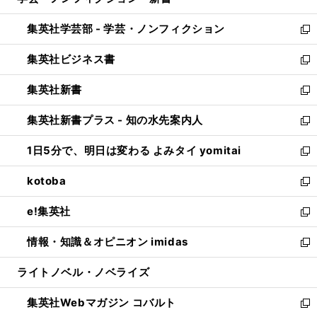
ィ
い
開
ウ
ン
ウ
集英社学芸部 - 学芸・ノンフィクション
く
で
ド
ィ
新
開
ウ
ン
し
集英社ビジネス書
く
で
ド
い
新
開
ウ
ウ
し
集英社新書
く
で
ィ
い
新
開
ン
ウ
し
集英社新書プラス - 知の水先案内人
く
ド
ィ
い
新
ウ
ン
ウ
し
1日5分で、明日は変わる よみタイ yomitai
で
ド
ィ
い
新
開
ウ
ン
ウ
し
kotoba
く
で
ド
ィ
い
新
開
ウ
ン
ウ
し
e!集英社
く
で
ド
ィ
い
新
開
ウ
ン
ウ
し
情報・知識＆オピニオン imidas
く
で
ド
ィ
い
新
開
ウ
ン
ウ
し
ライトノベル・ノベライズ
く
で
ド
ィ
い
開
ウ
ン
ウ
集英社Webマガジン コバルト
く
で
ド
ィ
新