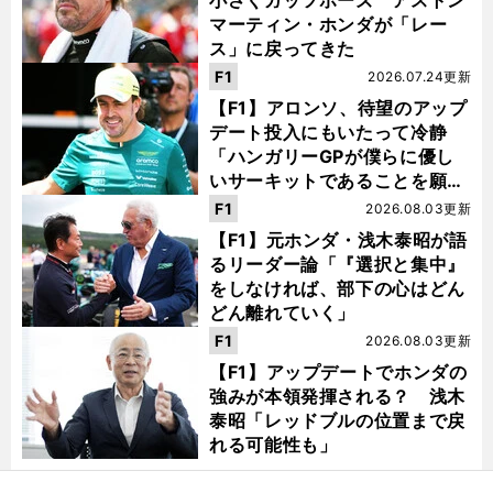
マーティン・ホンダが「レー
ス」に戻ってきた
F1
2026.07.24更新
【F1】アロンソ、待望のアップ
デート投入にもいたって冷静
「ハンガリーGPが僕らに優し
いサーキットであることを願
う」
F1
2026.08.03更新
【F1】元ホンダ・浅木泰昭が語
るリーダー論「『選択と集中』
をしなければ、部下の心はどん
どん離れていく」
F1
2026.08.03更新
【F1】アップデートでホンダの
強みが本領発揮される？ 浅木
泰昭「レッドブルの位置まで戻
れる可能性も」