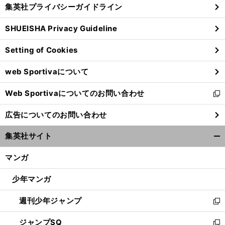
じ
集英社プライバシーガイドライン
い
る
ウ
SHUEISHA Privacy Guideline
ィ
ン
Setting of Cookies
ド
ウ
web Sportivaについて
で
開
Web Sportivaについてのお問い合わせ
く
新
し
広告についてのお問い合わせ
い
ウ
集英社サイト
ィ
開
ン
く/
マンガ
ド
閉
ウ
じ
少年マンガ
で
る
開
週刊少年ジャンプ
く
新
し
ジャンプSQ
い
新