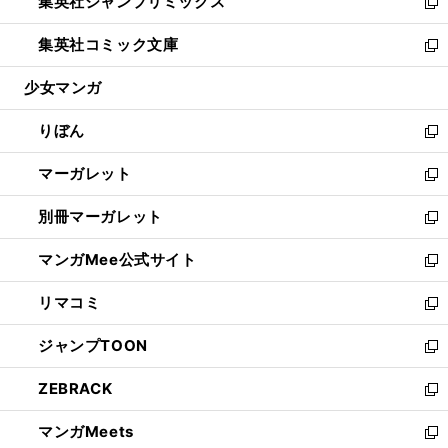
集英社ジャンプリミックス
く
で
ド
ィ
い
新
開
ウ
ン
ウ
し
集英社コミック文庫
く
で
ド
ィ
い
新
開
ウ
ン
ウ
し
少女マンガ
く
で
ド
ィ
い
開
ウ
ン
ウ
りぼん
く
で
ド
ィ
新
開
ウ
ン
し
マーガレット
く
で
ド
い
新
開
ウ
ウ
し
別冊マーガレット
く
で
ィ
い
新
開
ン
ウ
し
マンガMee公式サイト
く
ド
ィ
い
新
ウ
ン
ウ
し
リマコミ
で
ド
ィ
い
新
開
ウ
ン
ウ
し
ジャンプTOON
く
で
ド
ィ
い
新
開
ウ
ン
ウ
し
ZEBRACK
く
で
ド
ィ
い
新
開
ウ
ン
ウ
し
マンガMeets
く
で
ド
ィ
い
新