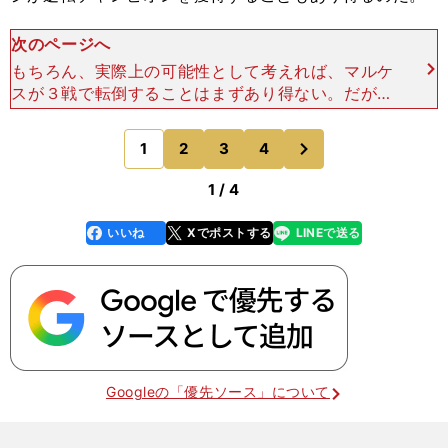
次のページへ
もちろん、実際上の可能性として考えれば、マルケ
スが３戦で転倒することはまずあり得ない。だが、
それと同様なくらい、第15戦終了時に76ポイント
差が開くことは非現実的な想定にも思えた。という
次
1
2
3
4
のページへ
のも、この76
1 / 4
いいね
Xでポストする
LINEで送る
line
faceboo
x
k
Googleの「優先ソース」について