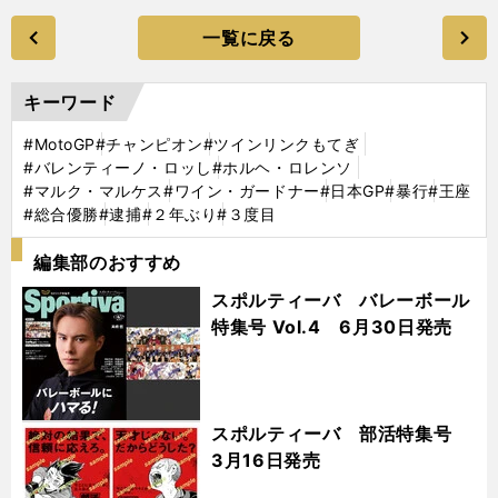
一覧に戻る
キーワード
#MotoGP
#チャンピオン
#ツインリンクもてぎ
#バレンティーノ・ロッし
#ホルヘ・ロレンソ
#マルク・マルケス
#ワイン・ガードナー
#日本GP
#暴行
#王座
#総合優勝
#逮捕
#２年ぶり
#３度目
編集部のおすすめ
スポルティーバ バレーボール
特集号 Vol.4 6月30日発売
スポルティーバ 部活特集号
3月16日発売