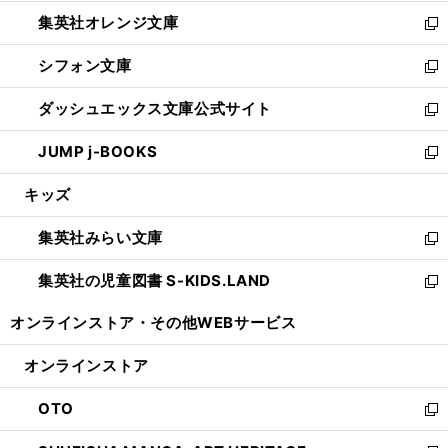
開
ウ
ン
し
集英社オレンジ文庫
く
で
ド
い
新
開
ウ
ウ
し
シフォン文庫
く
で
ィ
い
新
開
ン
ウ
し
ダッシュエックス文庫公式サイト
く
ド
ィ
い
新
ウ
ン
ウ
し
JUMP j-BOOKS
で
ド
ィ
い
新
開
ウ
ン
ウ
し
キッズ
く
で
ド
ィ
い
開
ウ
ン
ウ
集英社みらい文庫
く
で
ド
ィ
新
開
ウ
ン
し
集英社の児童図書 S-KIDS.LAND
く
で
ド
い
新
開
ウ
ウ
し
オンラインストア・
その他WEBサービス
く
で
ィ
い
開
ン
ウ
オンラインストア
く
ド
ィ
ウ
ン
OTO
で
ド
新
開
ウ
し