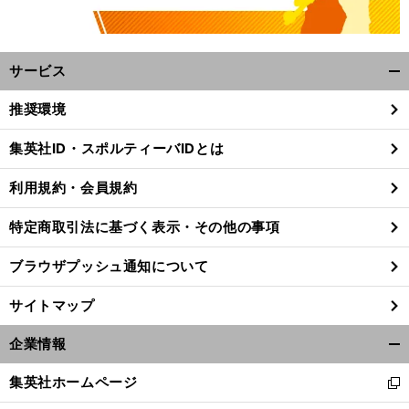
サービス
開
く/
推奨環境
閉
じ
集英社ID・スポルティーバIDとは
る
利用規約・会員規約
特定商取引法に基づく表示・その他の事項
ブラウザプッシュ通知について
サイトマップ
企業情報
開
。
く/
前
集英社ホームページ
へ
新
閉
し