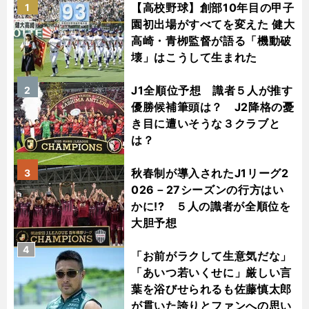
【高校野球】創部10年目の甲子
1
園初出場がすべてを変えた 健大
高崎・青栁監督が語る「機動破
壊」はこうして生まれた
J1全順位予想 識者５人が推す
2
優勝候補筆頭は？ J2降格の憂
き目に遭いそうな３クラブと
は？
秋春制が導入されたJ1リーグ2
3
026－27シーズンの行方はい
かに!? ５人の識者が全順位を
大胆予想
4
「お前がラクして生意気だな」
「あいつ若いくせに」厳しい言
葉を浴びせられるも佐藤慎太郎
が貫いた誇りとファンへの思い