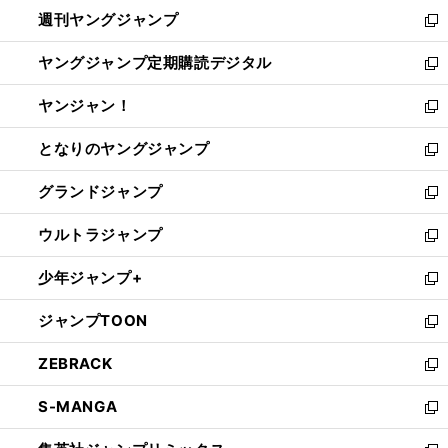
ン
ウ
週刊ヤングジャンプ
く
で
ド
ィ
新
開
ウ
ン
し
ヤングジャンプ定期購読デジタル
く
で
ド
い
新
開
ウ
ウ
し
ヤンジャン！
く
で
ィ
い
新
開
ン
ウ
し
となりのヤングジャンプ
く
ド
ィ
い
新
ウ
ン
ウ
し
グランドジャンプ
で
ド
ィ
い
新
開
ウ
ン
ウ
し
ウルトラジャンプ
く
で
ド
ィ
い
新
開
ウ
ン
ウ
し
少年ジャンプ+
く
で
ド
ィ
い
新
開
ウ
ン
ウ
し
ジャンプTOON
く
で
ド
ィ
い
新
開
ウ
ン
ウ
し
ZEBRACK
く
で
ド
ィ
い
新
開
ウ
ン
ウ
し
S-MANGA
く
で
ド
ィ
い
新
開
ウ
ン
ウ
し