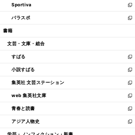
Sportiva
く
ド
ィ
い
新
ウ
ン
ウ
し
パラスポ
で
ド
ィ
い
新
開
ウ
ン
ウ
し
書籍
く
で
ド
ィ
い
開
ウ
ン
ウ
文芸・文庫・総合
く
で
ド
ィ
開
ウ
ン
すばる
く
で
ド
新
開
ウ
し
小説すばる
く
で
い
新
開
ウ
し
集英社 文芸ステーション
く
ィ
い
新
ン
ウ
し
web 集英社文庫
ド
ィ
い
新
ウ
ン
ウ
し
青春と読書
で
ド
ィ
い
新
開
ウ
ン
ウ
し
アジア人物史
く
で
ド
ィ
い
新
開
ウ
ン
ウ
し
学芸・ノンフィクション・新書
く
で
ド