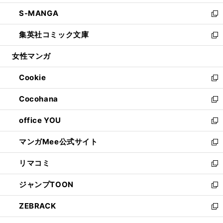
開
ウ
ン
ウ
し
S-MANGA
く
で
ド
ィ
い
新
開
ウ
ン
ウ
し
集英社コミック文庫
く
で
ド
ィ
い
新
開
ウ
ン
ウ
し
女性マンガ
く
で
ド
ィ
い
開
ウ
ン
ウ
Cookie
く
で
ド
ィ
新
開
ウ
ン
し
Cocohana
く
で
ド
い
新
開
ウ
ウ
し
office YOU
く
で
ィ
い
新
開
ン
ウ
し
マンガMee公式サイト
く
ド
ィ
い
新
ウ
ン
ウ
し
リマコミ
で
ド
ィ
い
新
開
ウ
ン
ウ
し
ジャンプTOON
く
で
ド
ィ
い
新
開
ウ
ン
ウ
し
ZEBRACK
く
で
ド
ィ
い
新
開
ウ
ン
ウ
し