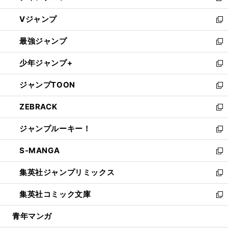
ウ
し
Vジャンプ
ィ
い
新
ン
ウ
し
最強ジャンプ
ド
ィ
い
新
ウ
ン
ウ
し
少年ジャンプ+
で
ド
ィ
い
新
開
ウ
ン
ウ
し
ジャンプTOON
く
で
ド
ィ
い
新
開
ウ
ン
ウ
し
ZEBRACK
く
で
ド
ィ
い
新
開
ウ
ン
ウ
し
ジャンプルーキー！
く
で
ド
ィ
い
新
開
ウ
ン
ウ
し
S-MANGA
く
で
ド
ィ
い
新
開
ウ
ン
ウ
し
集英社ジャンプリミックス
く
で
ド
ィ
い
新
開
ウ
ン
ウ
し
集英社コミック文庫
く
で
ド
ィ
い
新
開
ウ
ン
ウ
し
青年マンガ
く
で
ド
ィ
い
開
ウ