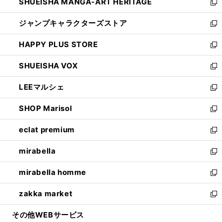
SHUEISHA MANGA-ART HERITAGE
く
で
い
新
開
ウ
し
ジャンプキャラクターズストア
く
ィ
い
新
ン
ウ
し
HAPPY PLUS STORE
ド
ィ
い
新
ウ
ン
ウ
し
SHUEISHA VOX
で
ド
ィ
い
新
開
ウ
ン
ウ
し
LEEマルシェ
く
で
ド
ィ
い
新
開
ウ
ン
ウ
し
SHOP Marisol
く
で
ド
ィ
い
新
開
ウ
ン
ウ
し
eclat premium
く
で
ド
ィ
い
新
開
ウ
ン
ウ
し
mirabella
く
で
ド
ィ
い
新
開
ウ
ン
ウ
し
mirabella homme
く
で
ド
ィ
い
新
開
ウ
ン
ウ
し
zakka market
く
で
ド
ィ
い
新
開
ウ
ン
ウ
し
その他WEBサービス
く
で
ド
ィ
い