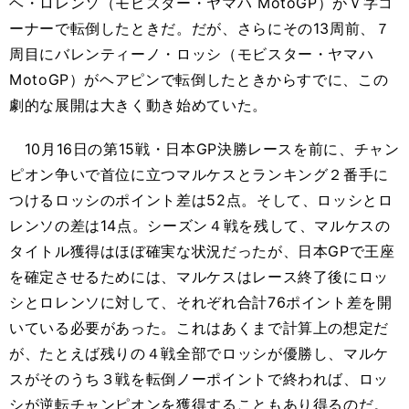
ヘ・ロレンソ（モビスター・ヤマハ MotoGP）がＶ字コ
ーナーで転倒したときだ。だが、さらにその13周前、７
周目にバレンティーノ・ロッシ（モビスター・ヤマハ
MotoGP）がヘアピンで転倒したときからすでに、この
劇的な展開は大きく動き始めていた。
10月16日の第15戦・日本GP決勝レースを前に、チャン
ピオン争いで首位に立つマルケスとランキング２番手に
つけるロッシのポイント差は52点。そして、ロッシとロ
レンソの差は14点。シーズン４戦を残して、マルケスの
タイトル獲得はほぼ確実な状況だったが、日本GPで王座
を確定させるためには、マルケスはレース終了後にロッ
シとロレンソに対して、それぞれ合計76ポイント差を開
いている必要があった。これはあくまで計算上の想定だ
が、たとえば残りの４戦全部でロッシが優勝し、マルケ
スがそのうち３戦を転倒ノーポイントで終われば、ロッ
シが逆転チャンピオンを獲得することもあり得るのだ。