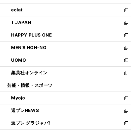
開
ウ
ン
ウ
し
eclat
く
で
ド
ィ
い
新
開
ウ
ン
ウ
し
T JAPAN
く
で
ド
ィ
い
新
開
ウ
ン
ウ
し
HAPPY PLUS ONE
く
で
ド
ィ
い
新
開
ウ
ン
ウ
し
MEN'S NON-NO
く
で
ド
ィ
い
新
開
ウ
ン
ウ
し
UOMO
く
で
ド
ィ
い
新
開
ウ
ン
ウ
し
集英社オンライン
く
で
ド
ィ
い
新
開
ウ
ン
ウ
し
芸能・情報・スポーツ
く
で
ド
ィ
い
開
ウ
ン
ウ
Myojo
く
で
ド
ィ
新
開
ウ
ン
し
週プレNEWS
く
で
ド
い
新
開
ウ
ウ
し
週プレ グラジャパ!
く
で
ィ
い
新
開
ン
ウ
し