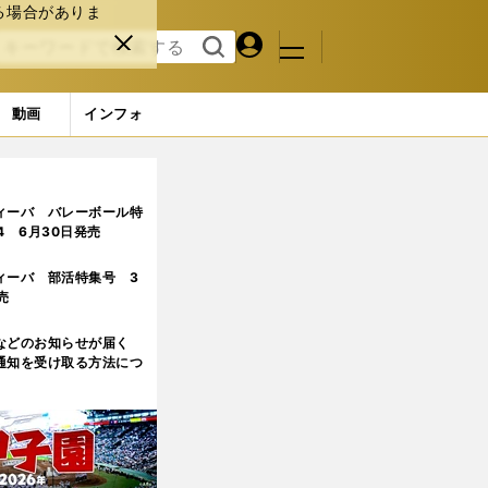
る場合がありま
マイペ
閉じ
検索
メニュ
ー
る
す
ジ
る
動画
インフォ
ィーバ バレーボール特
.4 6月30日発売
ィーバ 部活特集号 3
売
などのお知らせが届く
通知を受け取る方法につ