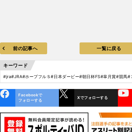
前の記事へ
一覧に戻る
キーワード
#jra
#JRA
#ホープフルＳ
#日本ダービー
#朝日杯FS
#皐月賞
#競馬
#
ebo
X
YouTube
Facebookで
Xでフォローする
ok
フォローする