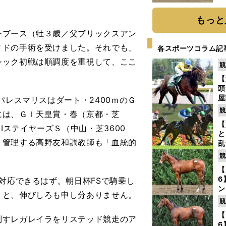
だ
）
もっと
ブース（牡３歳／父ブリックスアン
ノドの手術を受けました。それでも、
各スポーツコラム記
シック初戦は順調度を重視して、ここ
競
【
頭
屋
パレスマリスはダート・2400ｍのＧ
を
競
には、ＧＩ天皇賞・春（京都・芝
【
IステイヤーズＳ（中山・芝3600
と
、管理する高野友和調教師も「血統的
乱
う
競
が
【
6
対応できるはず。朝日杯FSで騎乗し
ン
」と、伸びしろも申し分ありません。
わ
競
評
【
すレガレイラをリステッド競走のア
6