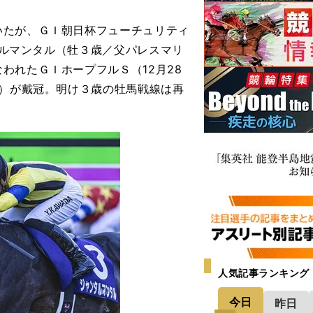
たが、ＧＩ朝日杯フューチュリティ
ンタルマンタル（牡３歳／父パレスマリ
われたＧＩホープフルＳ（12月28
歳）が戴冠。明け３歳の牡馬戦線は再
人気記事ランキング
今日
昨日