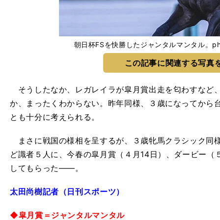
朝日杯FSを快勝したジャンタルマンタル。photo 
この記事に関連する写真
そうしたなか、レガレイラが皐月賞出走を匂わすなど、
か、まったくわからない。昨年同様、３歳になってから
とも十分に考えられる。
まさに戦国の様相を呈するが、３歳牝馬クラシック同様
ど識者５人に、今春の皐月賞（４月14日）、ダービー（
してもらった――。
太田尚樹記者（日刊スポーツ）
◆皐月賞＝ジャンタルマンタル