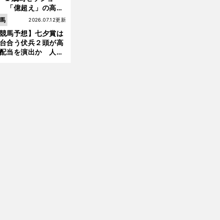
 「億超え」の高額
のなかで現場のプロ
馬
2026.07.12更新
ほれ込んだ４頭
競馬予想】七夕賞は
台合う伏兵２頭が高
配当を演出か 人気
有力馬には嫌なデー
あり
前
へ