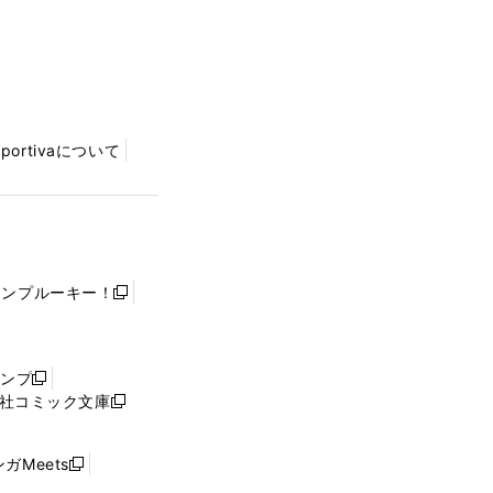
Sportivaについて
ャンプルーキー！
新
し
い
ウ
ャンプ
新
ィ
社コミック文庫
し
新
ン
い
し
ド
ウ
い
ウ
ガMeets
新
ィ
ウ
で
し