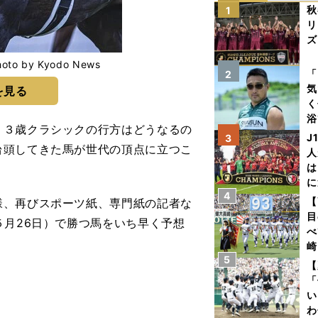
秋
1
リ
ズ
by Kyodo News
を
「
2
気
を見る
く
浴
３歳クラシックの行方はどうなるの
太
J
3
台頭してきた馬が世代の頂点に立つこ
ァ
人
は
に
4
と
【
、再びスポーツ紙、専門紙の記者な
目
５月26日）で勝つ馬をいち早く予想
べ
崎
5
「
【
て
「
い
わ