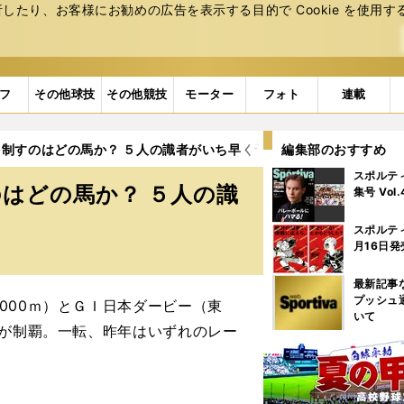
たり、お客様にお勧めの広告を表⽰する⽬的で Cookie を使⽤す
フ
その他球技
その他競技
モーター
フォト
連載
制すのはどの馬か？ ５人の識者がいち早く予想してみた
編集部のおすすめ
スポルテ
はどの馬か？ ５人の識
集号 Vol
スポルテ
月16日発
最新記事
プッシュ
00ｍ）とＧＩ日本ダービー（東
いて
馬が制覇。一転、昨年はいずれのレー
。