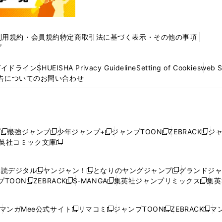
利用規約・会員規約
特定商取引法に基づく表示・その他の事項
プ
ガイドライン
SHUEISHA Privacy Guideline
Setting of Cookies
web 
告についてのお問い合わせ
プ
最強ジャンプ
少年ジャンプ+
ジャンプTOON
ZEBRACK
ジ
新
新
新
新
新
英社コミック文庫
し
新
し
し
し
し
い
い
し
い
い
い
ウ
ウ
い
ウ
ウ
ウ
購読デジタル
ヤンジャン！
となりのヤングジャンプ
グランドジ
新
新
新
ィ
ィ
ウ
ィ
ィ
ィ
プTOON
ZEBRACK
S-MANGA
集英社ジャンプリミックス
集英
新
し
新
し
新
し
新
ン
ン
ィ
ン
ン
ン
し
い
し
い
し
い
し
ド
ド
ン
ド
ド
ド
い
ウ
い
ウ
い
ウ
い
ウ
ウ
ド
ウ
ウ
ウ
マンガMee公式サイト
リマコミ
ジャンプTOON
ZEBRACK
マン
新
新
新
新
ウ
ィ
ウ
ィ
ウ
ィ
ウ
で
で
ウ
で
で
で
し
し
し
し
し