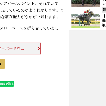
る点がアピールポイント。それでいて、
ン
馬
て走っているのがよくわかります。ま
競
が
【
当な潜在能力がうかがい知れます。
舞
額
うスローペースを折り合っていまし
の
タ
賞＝バードウォ
ノンエアズロッ
か、３歳牡馬戦
次
LINEで送る
？