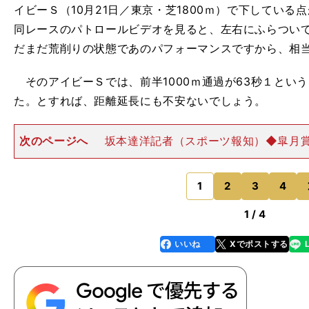
イビーＳ（10月21日／東京・芝1800ｍ）で下してい
同レースのパトロールビデオを見ると、左右にふらつい
だまだ荒削りの状態であのパフォーマンスですから、相
そのアイビーＳでは、前半1000ｍ通過が63秒１とい
た。とすれば、距離延長にも不安ないでしょう。
次のページへ
坂本達洋記者（スポーツ報知）◆皐月
ッチャー（牡３歳／父ブラックタイド）◆ダービー＝ダ
ク 朝日杯FSやホープフルＳで牝馬が存在感を示したな
線はいまだ抜けた存
1
2
3
4
のページへ
1 / 4
いいね
Xでポストする
line
faceboo
x
k
、
！