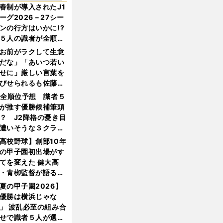
春制が導入されたJ1
ーグ2026－27シー
ンの行方はいかに!?
５人の識者が全順位
大胆予想
お前がラクして生意
だな」「あいつ若い
せに」厳しい言葉を
びせられるも佐藤慎
郎が貫いた誇りとフ
1全順位予想 識者５
ンへの思い
が推す優勝候補筆頭
？ J2降格の憂き目
遭いそうな３クラブ
は？
高校野球】創部10年
の甲子園初出場がす
てを変えた 健大高
・青栁監督が語る
機動破壊」はこうし
夏の甲子園2026】
生まれた
優勝は横浜じゃな
」 波乱必至の組み合
せで識者５人が選ん