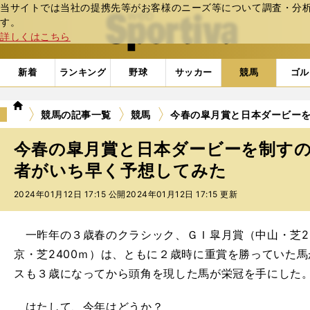
当サイトでは当社の提携先等がお客様のニーズ等について調査・分析し
web Sportiva (webスポルティーバ)
す。
詳しくはこちら
新着
ランキング
野球
サッカー
競馬
ゴル
we
競馬の記事一覧
競馬
今春の皐月賞と日本ダービーを
b
ス
今春の皐月賞と日本ダービーを制すの
ポ
ル
者がいち早く予想してみた
テ
2024年01月12日 17:15 公開
2024年01月12日 17:15 更新
ィ
ー
バ
一昨年の３歳春のクラシック、ＧＩ皐月賞（中山・芝20
京・芝2400ｍ）は、ともに２歳時に重賞を勝っていた
スも３歳になってから頭角を現した馬が栄冠を手にした
はたして、今年はどうか？