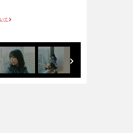
ついて
前
へ