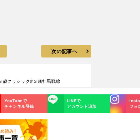
次の記事へ
３歳クラシック
#３歳牡馬戦線
Instagra
LINE
YouTubeで
LINEで
Inst
m
チャンネル登録
アカウント追加
フォ