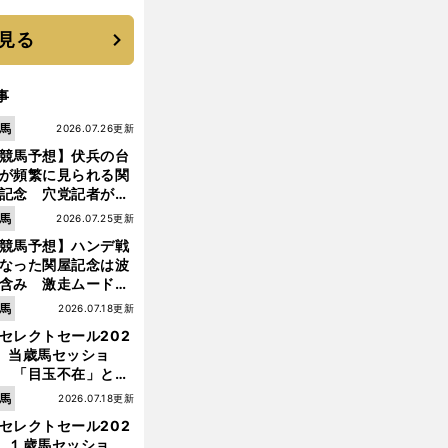
優勝校はここだ！
見る
事
馬
2026.07.26更新
競馬予想】伏兵の台
が頻繁に見られる関
記念 穴党記者が目
つけた激走候補２頭
馬
2026.07.25更新
競馬予想】ハンデ戦
なった関屋記念は波
含み 激走ムード漂
のは「勢いのある上
馬
2026.07.18更新
り馬」
セレクトセール202
】当歳馬セッショ
 「目玉不在」と言
れた新種牡馬たちの
馬
2026.07.18更新
価はいかに!?
セレクトセール202
】１歳馬セッショ