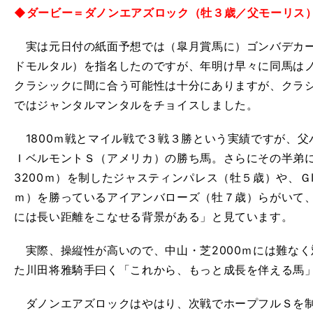
◆ダービー＝ダノンエアズロック（牡３歳／父モーリス
実は元日付の紙面予想では（皐月賞馬に）ゴンバデカー
ドモルタル）を指名したのですが、年明け早々に同馬は
クラシックに間に合う可能性は十分にありますが、クラ
ではジャンタルマンタルをチョイスしました。
1800ｍ戦とマイル戦で３戦３勝という実績ですが、父
ＩベルモントＳ（アメリカ）の勝ち馬。さらにその半弟
3200ｍ）を制したジャスティンパレス（牡５歳）や、ＧI
ｍ）を勝っているアイアンバローズ（牡７歳）らがいて
には長い距離をこなせる背景がある」と見ています。
実際、操縦性が高いので、中山・芝2000ｍには難なく
た川田将雅騎手曰く「これから、もっと成長を伴える馬
ダノンエアズロックはやはり、次戦でホープフルＳを制