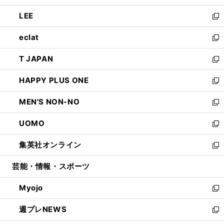
開
ウ
ン
ウ
し
LEE
く
で
ド
ィ
い
新
開
ウ
ン
ウ
し
eclat
く
で
ド
ィ
い
新
開
ウ
ン
ウ
し
T JAPAN
く
で
ド
ィ
い
新
開
ウ
ン
ウ
し
HAPPY PLUS ONE
く
で
ド
ィ
い
新
開
ウ
ン
ウ
し
MEN'S NON-NO
く
で
ド
ィ
い
新
開
ウ
ン
ウ
し
UOMO
く
で
ド
ィ
い
新
開
ウ
ン
ウ
し
集英社オンライン
く
で
ド
ィ
い
新
開
ウ
ン
ウ
し
芸能・情報・スポーツ
く
で
ド
ィ
い
開
ウ
ン
ウ
Myojo
く
で
ド
ィ
新
開
ウ
ン
し
週プレNEWS
く
で
ド
い
新
開
ウ
ウ
し