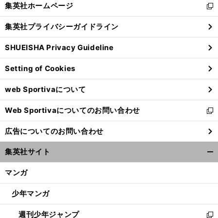
く/
集英社ホームページ
新
閉
し
じ
集英社プライバシーガイドライン
い
る
ウ
SHUEISHA Privacy Guideline
ィ
ン
Setting of Cookies
ド
ウ
web Sportivaについて
で
開
Web Sportivaについてのお問い合わせ
く
新
し
広告についてのお問い合わせ
い
ウ
集英社サイト
ィ
開
ン
く/
マンガ
ド
閉
ウ
じ
少年マンガ
で
る
開
週刊少年ジャンプ
く
新