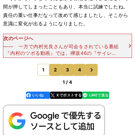
間が押してしまったこともあり、本当に試練でしたね。
責任の重い仕事だなって改めて感じましたし、そこから
意識に変化が出るようになりました。
次のページへ
―― 一方で内村光良さんが司会をされている番組
『内村のツボる動画』では、欅坂46の『サイレン
トマジョリティー』で歌とダンスを披露し、さらに
聖坂46と『ガラスを割れ！』で共演するなど話題
次
1
2
3
4
のページへ
になりました。実
1 / 4
いいね
Xでポストする
LINEで送る
line
faceboo
x
k