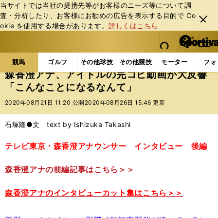
当サイトでは当社の提携先等がお客様のニーズ等について調
査・分析したり、お客様にお勧めの広告を表⽰する⽬的で Co
閉じ
okie を使⽤する場合があります。
詳しくはこちら
る
マイペ
web Sportiva (webスポルティーバ)
検索
メニュ
we
ー
競馬の記事一覧
競馬
森香澄アナ、アイドルの完コ
b
ジ
競馬
ゴルフ
その他球技
その他競技
モーター
フォ
ス
森香澄アナ、アイドルの完コピ動画が大反響
ポ
「こんなことになるなんて」
ル
テ
2020年08月21日 11:20 公開
2020年08月26日 15:46 更新
ィ
ー
石塚隆●文 text by Ishizuka Takashi
バ
テレビ東京・森香澄アナウンサー インタビュー 後編
森香澄アナの前編記事はこちら＞＞
森香澄アナのインタビューカット集はこちら＞＞