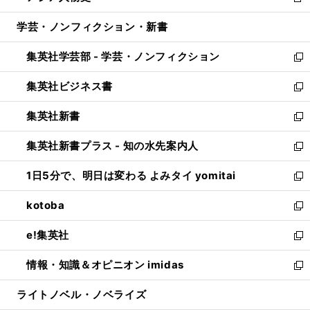
新
開
ウ
ン
ウ
し
学芸・ノンフィクション・新書
く
で
ド
ィ
い
開
ウ
ン
ウ
集英社学芸部 - 学芸・ノンフィクション
く
で
ド
ィ
新
開
ウ
ン
し
集英社ビジネス書
く
で
ド
い
新
開
ウ
ウ
し
集英社新書
く
で
ィ
い
新
開
ン
ウ
し
集英社新書プラス - 知の水先案内人
く
ド
ィ
い
新
ウ
ン
ウ
し
1日5分で、明日は変わる よみタイ yomitai
で
ド
ィ
い
新
開
ウ
ン
ウ
し
kotoba
く
で
ド
ィ
い
新
開
ウ
ン
ウ
し
e!集英社
く
で
ド
ィ
い
新
開
ウ
ン
ウ
し
情報・知識＆オピニオン imidas
く
で
ド
ィ
い
新
開
ウ
ン
ウ
し
ライトノベル・ノベライズ
く
で
ド
ィ
い
開