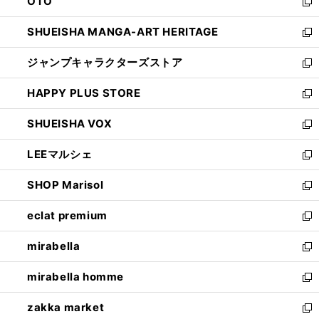
OTO
で
ド
新
開
ウ
し
SHUEISHA MANGA-ART HERITAGE
く
で
い
新
開
ウ
し
ジャンプキャラクターズストア
く
ィ
い
新
ン
ウ
し
HAPPY PLUS STORE
ド
ィ
い
新
ウ
ン
ウ
し
SHUEISHA VOX
で
ド
ィ
い
新
開
ウ
ン
ウ
し
LEEマルシェ
く
で
ド
ィ
い
新
開
ウ
ン
ウ
し
SHOP Marisol
く
で
ド
ィ
い
新
開
ウ
ン
ウ
し
eclat premium
く
で
ド
ィ
い
新
開
ウ
ン
ウ
し
mirabella
く
で
ド
ィ
い
新
開
ウ
ン
ウ
し
mirabella homme
く
で
ド
ィ
い
新
開
ウ
ン
ウ
し
zakka market
く
で
ド
ィ
い
新