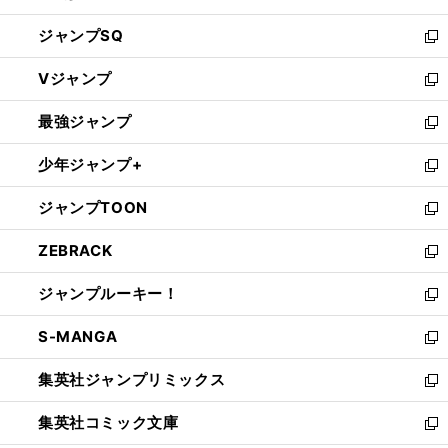
し
ジャンプSQ
い
新
ウ
し
Vジャンプ
ィ
い
新
ン
ウ
し
最強ジャンプ
ド
ィ
い
新
ウ
ン
ウ
し
少年ジャンプ+
で
ド
ィ
い
新
開
ウ
ン
ウ
し
ジャンプTOON
く
で
ド
ィ
い
新
開
ウ
ン
ウ
し
ZEBRACK
く
で
ド
ィ
い
新
開
ウ
ン
ウ
し
ジャンプルーキー！
く
で
ド
ィ
い
新
開
ウ
ン
ウ
し
S-MANGA
く
で
ド
ィ
い
新
開
ウ
ン
ウ
し
集英社ジャンプリミックス
く
で
ド
ィ
い
新
開
ウ
ン
ウ
し
集英社コミック文庫
く
で
ド
ィ
い
新
開
ウ
ン
ウ