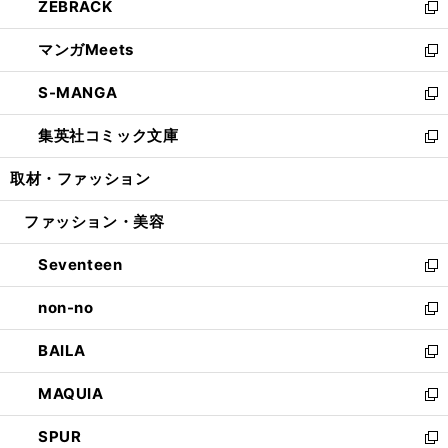
ZEBRACK
く
で
ド
ィ
い
新
開
ウ
ン
ウ
し
マンガMeets
く
で
ド
ィ
い
新
開
ウ
ン
ウ
し
S-MANGA
く
で
ド
ィ
い
新
開
ウ
ン
ウ
し
集英社コミック文庫
く
で
ド
ィ
い
新
開
ウ
ン
ウ
し
取材・ファッション
く
で
ド
ィ
い
開
ウ
ン
ウ
ファッション・美容
く
で
ド
ィ
開
ウ
ン
Seventeen
く
で
ド
新
開
ウ
し
non-no
く
で
い
新
開
ウ
し
BAILA
く
ィ
い
新
ン
ウ
し
MAQUIA
ド
ィ
い
新
ウ
ン
ウ
し
SPUR
で
ド
ィ
い
新