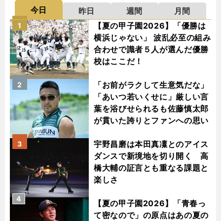
今日
昨日
週間
月間
【夏の甲子園2026】「優勝は
1
横浜じゃない」 波乱必至の組み
合わせで識者５人が選んだ優勝
校はここだ！
「お前がラクして生意気だな」
2
「あいつ若いくせに」厳しい言
葉を浴びせられるも佐藤慎太郎
が貫いた誇りとファンへの思い
宇野昌磨は本田真凜とのアイス
3
ダンスで新境地を切り開く 高
橋大輔の証言とも重なる課題と
楽しさ
4
【夏の甲子園2026】「青春っ
て密なので」の原点はあの夏の