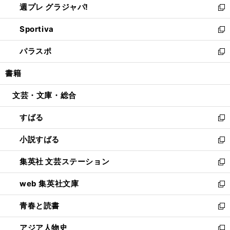
週プレ グラジャパ!
く
で
ィ
い
新
開
ン
ウ
し
Sportiva
く
ド
ィ
い
新
ウ
ン
ウ
し
パラスポ
で
ド
ィ
い
新
開
ウ
ン
ウ
し
書籍
く
で
ド
ィ
い
開
ウ
ン
ウ
文芸・文庫・総合
く
で
ド
ィ
開
ウ
ン
すばる
く
で
ド
新
開
ウ
し
小説すばる
く
で
い
新
開
ウ
し
集英社 文芸ステーション
く
ィ
い
新
ン
ウ
し
web 集英社文庫
ド
ィ
い
新
ウ
ン
ウ
し
青春と読書
で
ド
ィ
い
新
開
ウ
ン
ウ
し
アジア人物史
く
で
ド
ィ
い