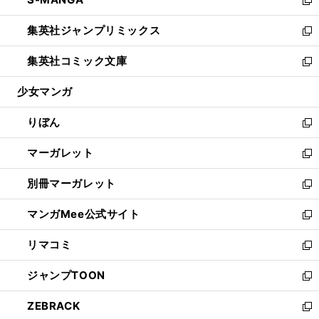
で
ド
ィ
い
新
開
ウ
ン
ウ
し
集英社ジャンプリミックス
く
で
ド
ィ
い
新
開
ウ
ン
ウ
し
集英社コミック文庫
く
で
ド
ィ
い
新
開
ウ
ン
ウ
し
少女マンガ
く
で
ド
ィ
い
開
ウ
ン
ウ
りぼん
く
で
ド
ィ
新
開
ウ
ン
し
マーガレット
く
で
ド
い
新
開
ウ
ウ
し
別冊マーガレット
く
で
ィ
い
新
開
ン
ウ
し
マンガMee公式サイト
く
ド
ィ
い
新
ウ
ン
ウ
し
リマコミ
で
ド
ィ
い
新
開
ウ
ン
ウ
し
ジャンプTOON
く
で
ド
ィ
い
新
開
ウ
ン
ウ
し
ZEBRACK
く
で
ド
ィ
い
新