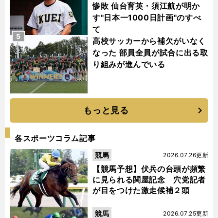
惨敗 仙台育英・須江航が明か
す"日本一1000日計画"のすべ
て
5
高校サッカーから補欠がいなく
なった 部員全員が試合に出る取
り組みが進んでいる
もっと見る
各スポーツコラム記事
競馬
2026.07.26更新
【競馬予想】伏兵の台頭が頻繁
に見られる関屋記念 穴党記者
が目をつけた激走候補２頭
競馬
2026.07.25更新