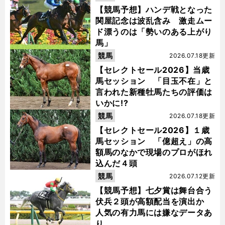
【競馬予想】ハンデ戦となった
関屋記念は波乱含み 激走ムー
ド漂うのは「勢いのある上がり
馬」
競馬
2026.07.18更新
【セレクトセール2026】当歳
馬セッション 「目玉不在」と
言われた新種牡馬たちの評価は
いかに!?
競馬
2026.07.18更新
【セレクトセール2026】１歳
馬セッション 「億超え」の高
額馬のなかで現場のプロがほれ
込んだ４頭
競馬
2026.07.12更新
【競馬予想】七夕賞は舞台合う
伏兵２頭が高額配当を演出か
人気の有力馬には嫌なデータあ
り