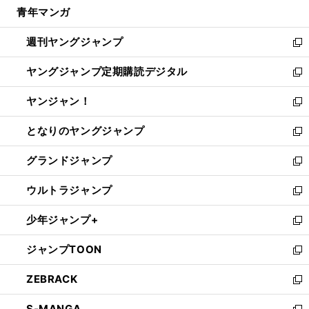
し
青年マンガ
く
で
ド
ィ
い
開
ウ
ン
ウ
週刊ヤングジャンプ
く
で
ド
ィ
新
開
ウ
ン
し
ヤングジャンプ定期購読デジタル
く
で
ド
い
新
開
ウ
ウ
し
ヤンジャン！
く
で
ィ
い
新
開
ン
ウ
し
となりのヤングジャンプ
く
ド
ィ
い
新
ウ
ン
ウ
し
グランドジャンプ
で
ド
ィ
い
新
開
ウ
ン
ウ
し
ウルトラジャンプ
く
で
ド
ィ
い
新
開
ウ
ン
ウ
し
少年ジャンプ+
く
で
ド
ィ
い
新
開
ウ
ン
ウ
し
ジャンプTOON
く
で
ド
ィ
い
新
開
ウ
ン
ウ
し
ZEBRACK
く
で
ド
ィ
い
新
開
ウ
ン
ウ
し
S-MANGA
く