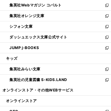
ウ
ン
ウ
集英社Webマガジン コバルト
く
で
ド
ィ
新
開
ウ
ン
し
集英社オレンジ文庫
く
で
ド
い
新
開
ウ
ウ
し
シフォン文庫
く
で
ィ
い
新
開
ン
ウ
し
ダッシュエックス文庫公式サイト
く
ド
ィ
い
新
ウ
ン
ウ
し
JUMP j-BOOKS
で
ド
ィ
い
新
開
ウ
ン
ウ
し
キッズ
く
で
ド
ィ
い
開
ウ
ン
ウ
集英社みらい文庫
く
で
ド
ィ
新
開
ウ
ン
し
集英社の児童図書 S-KIDS.LAND
く
で
ド
い
新
開
ウ
ウ
し
オンラインストア・
その他WEBサービス
く
で
ィ
い
開
ン
ウ
オンラインストア
く
ド
ィ
ウ
ン