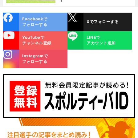
cebo
X
Facebookで
Xでフォローする
ok
フォローする
uTube
LINE
YouTubeで
LINEで
チャンネル登録
アカウント追加
stagra
Instagramで
m
フォローする
筋
前
へ