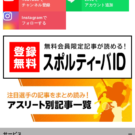
チャンネル登録
アカウント追加
stagra
Instagramで
m
フォローする
サービス