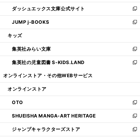
開
ン
ウ
し
ダッシュエックス文庫公式サイト
く
ド
ィ
い
新
ウ
ン
ウ
し
JUMP j-BOOKS
で
ド
ィ
い
新
開
ウ
ン
ウ
し
キッズ
く
で
ド
ィ
い
開
ウ
ン
ウ
集英社みらい文庫
く
で
ド
ィ
新
開
ウ
ン
し
集英社の児童図書 S-KIDS.LAND
く
で
ド
い
新
開
ウ
ウ
し
オンラインストア・
その他WEBサービス
く
で
ィ
い
開
ン
ウ
オンラインストア
く
ド
ィ
ウ
ン
OTO
で
ド
新
開
ウ
し
SHUEISHA MANGA-ART HERITAGE
く
で
い
新
開
ウ
し
ジャンプキャラクターズストア
く
ィ
い
新
ン
ウ
し