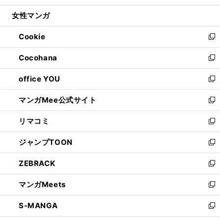
開
ウ
ン
ウ
し
女性マンガ
く
で
ド
ィ
い
開
ウ
ン
ウ
Cookie
く
で
ド
ィ
新
開
ウ
ン
し
Cocohana
く
で
ド
い
新
開
ウ
ウ
し
office YOU
く
で
ィ
い
新
開
ン
ウ
し
マンガMee公式サイト
く
ド
ィ
い
新
ウ
ン
ウ
し
リマコミ
で
ド
ィ
い
新
開
ウ
ン
ウ
し
ジャンプTOON
く
で
ド
ィ
い
新
開
ウ
ン
ウ
し
ZEBRACK
く
で
ド
ィ
い
新
開
ウ
ン
ウ
し
マンガMeets
く
で
ド
ィ
い
新
開
ウ
ン
ウ
し
S-MANGA
く
で
ド
ィ
い
新
開
ウ
ン
ウ
し