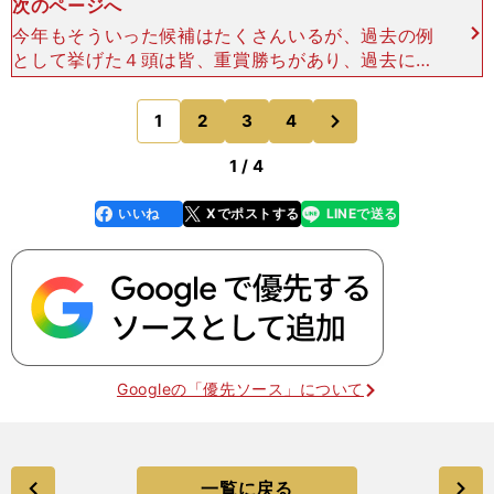
次のページへ
今年もそういった候補はたくさんいるが、過去の例
として挙げた４頭は皆、重賞勝ちがあり、過去に２
回以上のＧＩ出走経験があった。 そうすると、今
回のメンバーであれば、カデナ（牡６歳）、スティ
次
1
2
3
4
のページへ
ッフェリオ（牡６
1 / 4
いいね
Xでポストする
LINEで送る
line
faceboo
x
k
Googleの「優先ソース」について
一覧に戻る