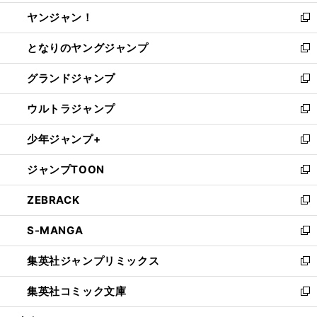
開
ウ
ウ
し
ヤンジャン！
く
で
ィ
い
新
開
ン
ウ
し
となりのヤングジャンプ
く
ド
ィ
い
新
ウ
ン
ウ
し
グランドジャンプ
で
ド
ィ
い
新
開
ウ
ン
ウ
し
ウルトラジャンプ
く
で
ド
ィ
い
新
開
ウ
ン
ウ
し
少年ジャンプ+
く
で
ド
ィ
い
新
開
ウ
ン
ウ
し
ジャンプTOON
く
で
ド
ィ
い
新
開
ウ
ン
ウ
し
ZEBRACK
く
で
ド
ィ
い
新
開
ウ
ン
ウ
し
S-MANGA
く
で
ド
ィ
い
新
開
ウ
ン
ウ
し
集英社ジャンプリミックス
く
で
ド
ィ
い
新
開
ウ
ン
ウ
し
集英社コミック文庫
く
で
ド
ィ
い
新
開
ウ
ン
ウ
し