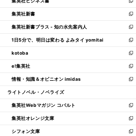
集英社ビジネス書
く
で
ド
い
新
開
ウ
ウ
し
集英社新書
く
で
ィ
い
新
開
ン
ウ
し
集英社新書プラス - 知の水先案内人
く
ド
ィ
い
新
ウ
ン
ウ
し
1日5分で、明日は変わる よみタイ yomitai
で
ド
ィ
い
新
開
ウ
ン
ウ
し
kotoba
く
で
ド
ィ
い
新
開
ウ
ン
ウ
し
e!集英社
く
で
ド
ィ
い
新
開
ウ
ン
ウ
し
情報・知識＆オピニオン imidas
く
で
ド
ィ
い
新
開
ウ
ン
ウ
し
ライトノベル・ノベライズ
く
で
ド
ィ
い
開
ウ
ン
ウ
集英社Webマガジン コバルト
く
で
ド
ィ
新
開
ウ
ン
し
集英社オレンジ文庫
く
で
ド
い
新
開
ウ
ウ
し
シフォン文庫
く
で
ィ
い
新