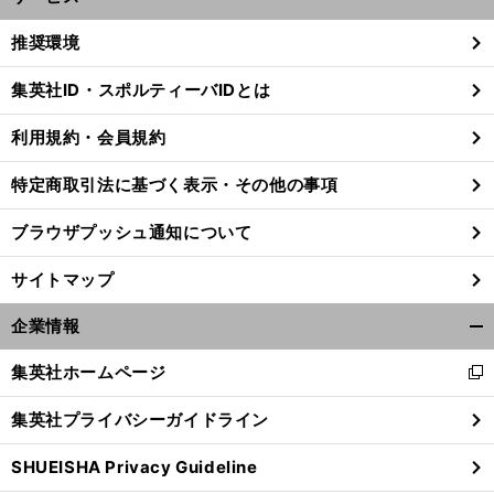
開
く/
推奨環境
閉
じ
集英社ID・スポルティーバIDとは
る
利用規約・会員規約
特定商取引法に基づく表示・その他の事項
ブラウザプッシュ通知について
サイトマップ
企業情報
開
く/
集英社ホームページ
新
閉
し
今
じ
前
集英社プライバシーガイドライン
へ
い
る
ウ
SHUEISHA Privacy Guideline
ィ
ン