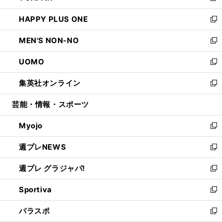
開
ウ
ン
ウ
し
HAPPY PLUS ONE
く
で
ド
ィ
い
新
開
ウ
ン
ウ
し
MEN'S NON-NO
く
で
ド
ィ
い
新
開
ウ
ン
ウ
し
UOMO
く
で
ド
ィ
い
新
開
ウ
ン
ウ
し
集英社オンライン
く
で
ド
ィ
い
新
開
ウ
ン
ウ
し
芸能・情報・スポーツ
く
で
ド
ィ
い
開
ウ
ン
ウ
Myojo
く
で
ド
ィ
新
開
ウ
ン
し
週プレNEWS
く
で
ド
い
新
開
ウ
ウ
し
週プレ グラジャパ!
く
で
ィ
い
新
開
ン
ウ
し
Sportiva
く
ド
ィ
い
新
ウ
ン
ウ
し
パラスポ
で
ド
ィ
い
新
開
ウ