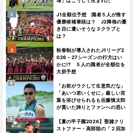
壊」はこうして生まれた
J1全順位予想 識者５人が推す
2
優勝候補筆頭は？ J2降格の憂
き目に遭いそうな３クラブと
は？
秋春制が導入されたJ1リーグ2
3
026－27シーズンの行方はい
かに!? ５人の識者が全順位を
大胆予想
4
「お前がラクして生意気だな」
「あいつ若いくせに」厳しい言
葉を浴びせられるも佐藤慎太郎
が貫いた誇りとファンへの思い
5
【夏の甲子園2026】聖隷クリ
ストファー・高部陸の「２回加