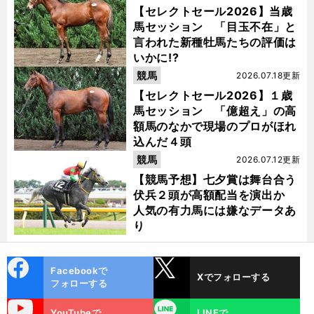
【セレクトセール2026】当歳
馬セッション 「目玉不在」と
言われた新種牡馬たちの評価は
いかに!?
競馬
2026.07.18更新
【セレクトセール2026】１歳
馬セッション 「億超え」の高
額馬のなかで現場のプロがほれ
込んだ４頭
競馬
2026.07.12更新
【競馬予想】七夕賞は舞台合う
伏兵２頭が高額配当を演出か
人気の有力馬には嫌なデータあ
り
cebo
X
Facebookで
Xでフォローする
ok
フォローする
uTube
LINE
YouTubeで
LINEで