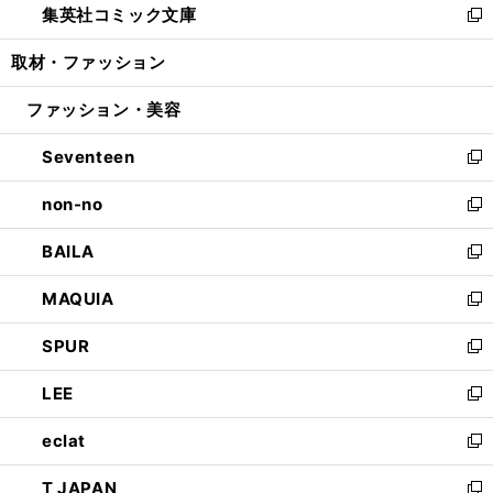
集英社コミック文庫
く
で
ド
ィ
い
新
開
ウ
ン
ウ
し
取材・ファッション
く
で
ド
ィ
い
開
ウ
ン
ウ
ファッション・美容
く
で
ド
ィ
開
ウ
ン
Seventeen
く
で
ド
新
開
ウ
し
non-no
く
で
い
新
開
ウ
し
BAILA
く
ィ
い
新
ン
ウ
し
MAQUIA
ド
ィ
い
新
ウ
ン
ウ
し
SPUR
で
ド
ィ
い
新
開
ウ
ン
ウ
し
LEE
く
で
ド
ィ
い
新
開
ウ
ン
ウ
し
eclat
く
で
ド
ィ
い
新
開
ウ
ン
ウ
し
T JAPAN
く
で
ド
ィ
い
新