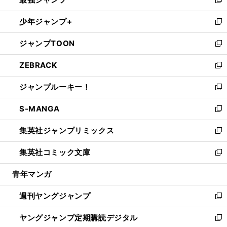
ド
ィ
い
新
ウ
ン
ウ
し
少年ジャンプ+
で
ド
ィ
い
新
開
ウ
ン
ウ
し
ジャンプTOON
く
で
ド
ィ
い
新
開
ウ
ン
ウ
し
ZEBRACK
く
で
ド
ィ
い
新
開
ウ
ン
ウ
し
ジャンプルーキー！
く
で
ド
ィ
い
新
開
ウ
ン
ウ
し
S-MANGA
く
で
ド
ィ
い
新
開
ウ
ン
ウ
し
集英社ジャンプリミックス
く
で
ド
ィ
い
新
開
ウ
ン
ウ
し
集英社コミック文庫
く
で
ド
ィ
い
新
開
ウ
ン
ウ
し
青年マンガ
く
で
ド
ィ
い
開
ウ
ン
ウ
週刊ヤングジャンプ
く
で
ド
ィ
新
開
ウ
ン
し
ヤングジャンプ定期購読デジタル
く
で
ド
い
新