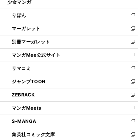
少女マンガ
く
で
ド
ィ
い
開
ウ
ン
ウ
りぼん
く
で
ド
ィ
新
開
ウ
ン
し
マーガレット
く
で
ド
い
新
開
ウ
ウ
し
別冊マーガレット
く
で
ィ
い
新
開
ン
ウ
し
マンガMee公式サイト
く
ド
ィ
い
新
ウ
ン
ウ
し
リマコミ
で
ド
ィ
い
新
開
ウ
ン
ウ
し
ジャンプTOON
く
で
ド
ィ
い
新
開
ウ
ン
ウ
し
ZEBRACK
く
で
ド
ィ
い
新
開
ウ
ン
ウ
し
マンガMeets
く
で
ド
ィ
い
新
開
ウ
ン
ウ
し
S-MANGA
く
で
ド
ィ
い
新
開
ウ
ン
ウ
し
集英社コミック文庫
く
で
ド
ィ
い
新