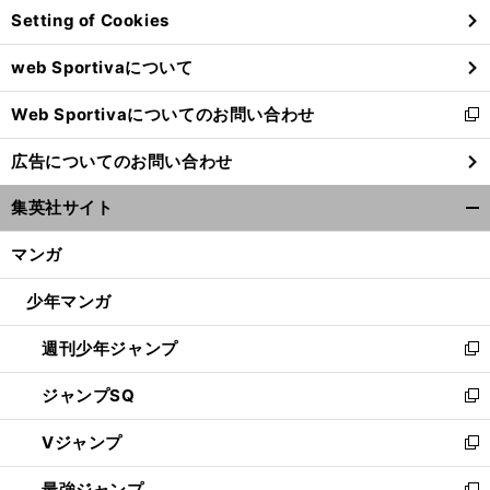
Setting of Cookies
ド
ウ
web Sportivaについて
で
開
Web Sportivaについてのお問い合わせ
く
新
し
広告についてのお問い合わせ
い
ウ
集英社サイト
ィ
開
ン
く/
マンガ
ド
閉
ウ
じ
少年マンガ
で
る
開
週刊少年ジャンプ
く
新
し
ジャンプSQ
い
新
ウ
し
Vジャンプ
ィ
い
新
ン
ウ
し
最強ジャンプ