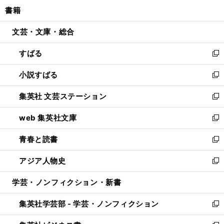
ン
ウ
し
書籍
く
で
ド
ィ
い
開
ウ
ン
ウ
文芸・文庫・総合
く
で
ド
ィ
開
ウ
ン
すばる
く
で
ド
新
開
ウ
し
小説すばる
く
で
い
新
開
ウ
し
集英社 文芸ステーション
く
ィ
い
新
ン
ウ
し
web 集英社文庫
ド
ィ
い
新
ウ
ン
ウ
し
青春と読書
で
ド
ィ
い
新
開
ウ
ン
ウ
し
アジア人物史
く
で
ド
ィ
い
新
開
ウ
ン
ウ
し
学芸・ノンフィクション・新書
く
で
ド
ィ
い
開
ウ
ン
ウ
集英社学芸部 - 学芸・ノンフィクション
く
で
ド
ィ
新
開
ウ
ン
し