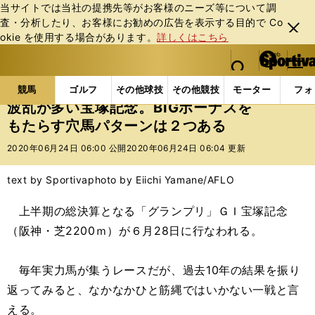
当サイトでは当社の提携先等がお客様のニーズ等について調
査・分析したり、お客様にお勧めの広告を表⽰する⽬的で Co
閉じ
okie を使⽤する場合があります。
詳しくはこちら
る
マイペ
web Sportiva (webスポルティーバ)
検索
メニュ
we
ー
競馬の記事一覧
競馬
波乱が多い宝塚記念。BIGボ
b
ジ
競馬
ゴルフ
その他球技
その他競技
モーター
フォ
ス
波乱が多い宝塚記念。BIGボーナスを
ポ
もたらす穴馬パターンは２つある
ル
テ
2020年06月24日 06:00 公開
2020年06月24日 06:04 更新
ィ
ー
text by Sportiva
photo by Eiichi Yamane/AFLO
バ
上半期の総決算となる「グランプリ」ＧＩ宝塚記念
（阪神・芝2200ｍ）が６月28日に行なわれる。
毎年実力馬が集うレースだが、過去10年の結果を振り
返ってみると、なかなかひと筋縄ではいかない一戦と言
える。