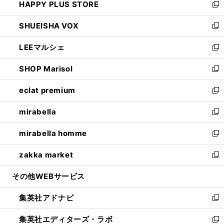
HAPPY PLUS STORE
ド
ィ
い
新
ウ
ン
ウ
し
SHUEISHA VOX
で
ド
ィ
い
新
開
ウ
ン
ウ
し
LEEマルシェ
く
で
ド
ィ
い
新
開
ウ
ン
ウ
し
SHOP Marisol
く
で
ド
ィ
い
新
開
ウ
ン
ウ
し
eclat premium
く
で
ド
ィ
い
新
開
ウ
ン
ウ
し
mirabella
く
で
ド
ィ
い
新
開
ウ
ン
ウ
し
mirabella homme
く
で
ド
ィ
い
新
開
ウ
ン
ウ
し
zakka market
く
で
ド
ィ
い
新
開
ウ
ン
ウ
し
その他WEBサービス
く
で
ド
ィ
い
開
ウ
ン
ウ
集英社アドナビ
く
で
ド
ィ
新
開
ウ
ン
し
集英社エディターズ・ラボ
く
で
ド
い
新