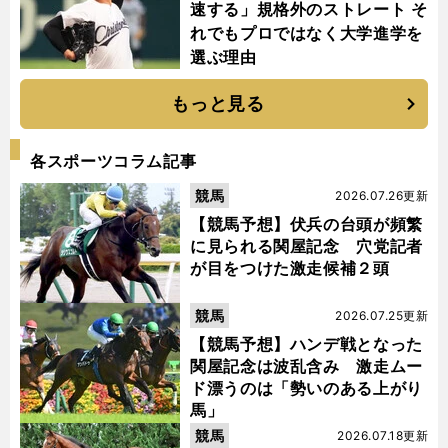
速する」規格外のストレート そ
れでもプロではなく大学進学を
選ぶ理由
もっと見る
各スポーツコラム記事
競馬
2026.07.26更新
【競馬予想】伏兵の台頭が頻繁
に見られる関屋記念 穴党記者
が目をつけた激走候補２頭
競馬
2026.07.25更新
【競馬予想】ハンデ戦となった
関屋記念は波乱含み 激走ムー
ド漂うのは「勢いのある上がり
馬」
競馬
2026.07.18更新