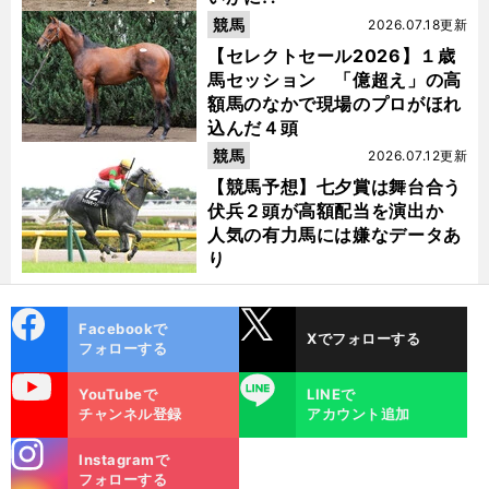
競馬
2026.07.18更新
【セレクトセール2026】１歳
馬セッション 「億超え」の高
額馬のなかで現場のプロがほれ
込んだ４頭
競馬
2026.07.12更新
【競馬予想】七夕賞は舞台合う
伏兵２頭が高額配当を演出か
人気の有力馬には嫌なデータあ
り
cebo
X
Facebookで
Xでフォローする
ok
フォローする
uTube
LINE
YouTubeで
LINEで
チャンネル登録
アカウント追加
stagra
Instagramで
m
フォローする