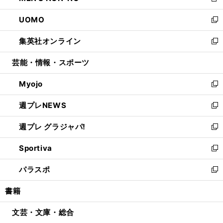
新
開
ウ
ン
ウ
し
UOMO
く
で
ド
ィ
い
新
開
ウ
ン
ウ
し
集英社オンライン
く
で
ド
ィ
い
新
開
ウ
ン
ウ
し
芸能・情報・スポーツ
く
で
ド
ィ
い
開
ウ
ン
ウ
Myojo
く
で
ド
ィ
新
開
ウ
ン
し
週プレNEWS
く
で
ド
い
新
開
ウ
ウ
し
週プレ グラジャパ!
く
で
ィ
い
新
開
ン
ウ
し
Sportiva
く
ド
ィ
い
新
ウ
ン
ウ
し
パラスポ
で
ド
ィ
い
新
開
ウ
ン
ウ
し
書籍
く
で
ド
ィ
い
開
ウ
ン
ウ
文芸・文庫・総合
く
で
ド
ィ
開