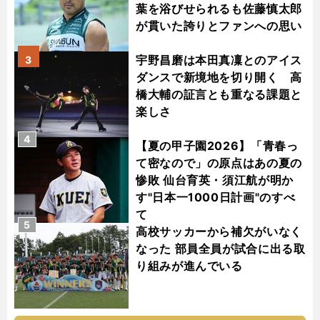
葉を浴びせられるも佐藤慎太郎
が貫いた誇りとファンへの思い
宇野昌磨は本田真凜とのアイス
3
ダンスで新境地を切り開く 高
橋大輔の証言とも重なる課題と
楽しさ
4
【夏の甲子園2026】「青春っ
て密なので」の原点はあの夏の
惨敗 仙台育英・須江航が明か
す"日本一1000日計画"のすべ
て
5
高校サッカーから補欠がいなく
なった 部員全員が試合に出る取
り組みが進んでいる