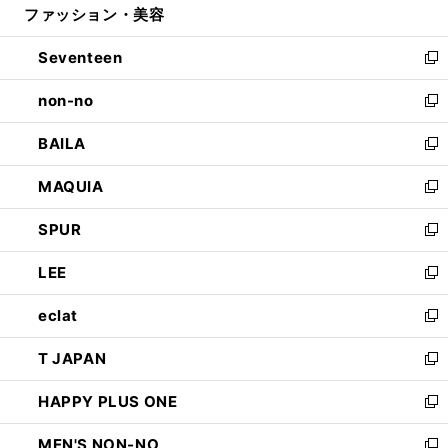
ファッション・美容
く
で
ド
ィ
開
ウ
ン
Seventeen
く
で
ド
新
開
ウ
し
non-no
く
で
い
新
開
ウ
し
BAILA
く
ィ
い
新
ン
ウ
し
MAQUIA
ド
ィ
い
新
ウ
ン
ウ
し
SPUR
で
ド
ィ
い
新
開
ウ
ン
ウ
し
LEE
く
で
ド
ィ
い
新
開
ウ
ン
ウ
し
eclat
く
で
ド
ィ
い
新
開
ウ
ン
ウ
し
T JAPAN
く
で
ド
ィ
い
新
開
ウ
ン
ウ
し
HAPPY PLUS ONE
く
で
ド
ィ
い
新
開
ウ
ン
ウ
し
MEN'S NON-NO
く
で
ド
ィ
い