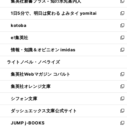
集英社新書プラス - 知の水先案内人
く
ド
ィ
い
新
ウ
ン
ウ
し
1日5分で、明日は変わる よみタイ yomitai
で
ド
ィ
い
新
開
ウ
ン
ウ
し
kotoba
く
で
ド
ィ
い
新
開
ウ
ン
ウ
し
e!集英社
く
で
ド
ィ
い
新
開
ウ
ン
ウ
し
情報・知識＆オピニオン imidas
く
で
ド
ィ
い
新
開
ウ
ン
ウ
し
ライトノベル・ノベライズ
く
で
ド
ィ
い
開
ウ
ン
ウ
集英社Webマガジン コバルト
く
で
ド
ィ
新
開
ウ
ン
し
集英社オレンジ文庫
く
で
ド
い
新
開
ウ
ウ
し
シフォン文庫
く
で
ィ
い
新
開
ン
ウ
し
ダッシュエックス文庫公式サイト
く
ド
ィ
い
新
ウ
ン
ウ
し
JUMP j-BOOKS
で
ド
ィ
い
新