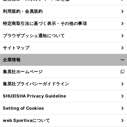
る
利用規約・会員規約
特定商取引法に基づく表示・その他の事項
ブラウザプッシュ通知について
サイトマップ
企業情報
開
く/
集英社ホームページ
新
閉
し
じ
集英社プライバシーガイドライン
い
る
ウ
前
SHUEISHA Privacy Guideline
へ
ィ
ン
Setting of Cookies
ド
ウ
web Sportivaについて
で
開