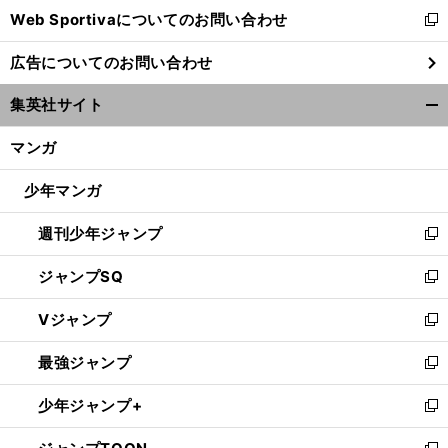
Web Sportivaについてのお問い合わせ
く
新
し
広告についてのお問い合わせ
い
ウ
集英社サイト
ィ
開
ン
く/
マンガ
ド
閉
ウ
じ
少年マンガ
で
る
開
週刊少年ジャンプ
く
新
し
ジャンプSQ
い
新
ウ
し
Vジャンプ
ィ
い
新
ン
ウ
し
最強ジャンプ
ド
ィ
い
新
ウ
ン
ウ
し
少年ジャンプ+
で
ド
ィ
い
新
開
ウ
ン
ウ
し
く