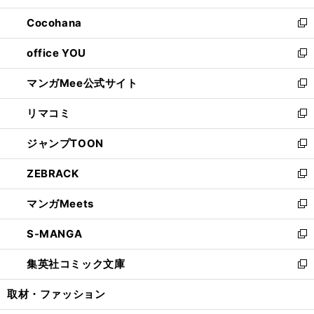
開
ウ
ン
し
Cocohana
く
で
ド
い
新
開
ウ
ウ
し
office YOU
く
で
ィ
い
新
開
ン
ウ
し
マンガMee公式サイト
く
ド
ィ
い
新
ウ
ン
ウ
し
リマコミ
で
ド
ィ
い
新
開
ウ
ン
ウ
し
ジャンプTOON
く
で
ド
ィ
い
新
開
ウ
ン
ウ
し
ZEBRACK
く
で
ド
ィ
い
新
開
ウ
ン
ウ
し
マンガMeets
く
で
ド
ィ
い
新
開
ウ
ン
ウ
し
S-MANGA
く
で
ド
ィ
い
新
開
ウ
ン
ウ
し
集英社コミック文庫
く
で
ド
ィ
い
新
開
ウ
ン
ウ
し
取材・ファッション
く
で
ド
ィ
い
開
ウ
ン
ウ