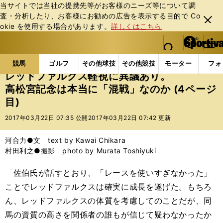
当サイトでは当社の提携先等がお客様のニーズ等について調
査・分析したり、お客様にお勧めの広告を表⽰する⽬的で Co
閉じ
okie を使⽤する場合があります。
詳しくはこちら
る
マイペ
web Sportiva (webスポルティーバ)
検索
メニュ
we
ー
競馬の記事一覧
競馬
レッドファルクス軽視に異議
b
ジ
競馬
ゴルフ
その他球技
その他競技
モーター
フォ
ス
レッドファルクス軽視に異議あり。
ポ
高松宮記念は本当に「混戦」なのか (4ページ
ル
目)
テ
ィ
2017年03月22日 07:35 公開
2017年03月22日 07:42 更新
ー
バ
河合力●文 text by Kawai Chikara
村田利之●撮影 photo by Murata Toshiyuki
佐伯氏が話すとおり、「レースを使いすぎなかった」
ことでレッドファルクスは確実に成長を遂げた。もちろ
ん、レッドファルクスの体質を考慮してのことだが、同
馬の資質の高さを関係者の誰もが信じて疑わなかったか