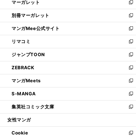
マーガレット
く
で
ド
い
新
開
ウ
ウ
し
別冊マーガレット
く
で
ィ
い
新
開
ン
ウ
し
マンガMee公式サイト
く
ド
ィ
い
新
ウ
ン
ウ
し
リマコミ
で
ド
ィ
い
新
開
ウ
ン
ウ
し
ジャンプTOON
く
で
ド
ィ
い
新
開
ウ
ン
ウ
し
ZEBRACK
く
で
ド
ィ
い
新
開
ウ
ン
ウ
し
マンガMeets
く
で
ド
ィ
い
新
開
ウ
ン
ウ
し
S-MANGA
く
で
ド
ィ
い
新
開
ウ
ン
ウ
し
集英社コミック文庫
く
で
ド
ィ
い
新
開
ウ
ン
ウ
し
女性マンガ
く
で
ド
ィ
い
開
ウ
ン
ウ
Cookie
く
で
ド
ィ
新