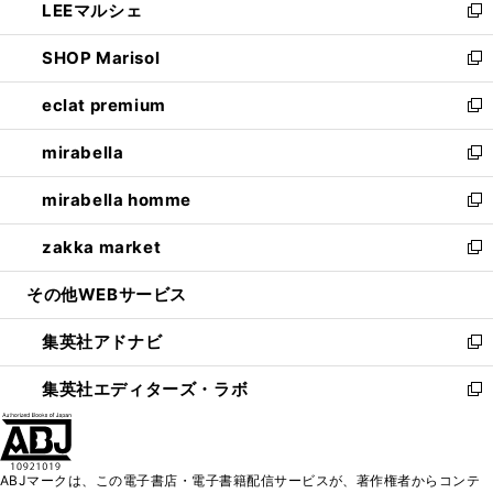
LEEマルシェ
く
で
ド
ィ
い
新
開
ウ
ン
ウ
し
SHOP Marisol
く
で
ド
ィ
い
新
開
ウ
ン
ウ
し
eclat premium
く
で
ド
ィ
い
新
開
ウ
ン
ウ
し
mirabella
く
で
ド
ィ
い
新
開
ウ
ン
ウ
し
mirabella homme
く
で
ド
ィ
い
新
開
ウ
ン
ウ
し
zakka market
く
で
ド
ィ
い
新
開
ウ
ン
ウ
し
その他WEBサービス
く
で
ド
ィ
い
開
ウ
ン
ウ
集英社アドナビ
く
で
ド
ィ
新
開
ウ
ン
し
集英社エディターズ・ラボ
く
で
ド
い
新
開
ウ
ウ
し
く
で
ィ
い
開
ン
ウ
ABJマークは、この電子書店・電子書籍配信サービスが、著作権者からコンテ
く
ド
ィ