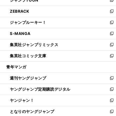
ジャンプTOON
で
ド
ィ
い
新
開
ウ
ン
ウ
し
ZEBRACK
く
で
ド
ィ
い
新
開
ウ
ン
ウ
し
ジャンプルーキー！
く
で
ド
ィ
い
新
開
ウ
ン
ウ
し
S-MANGA
く
で
ド
ィ
い
新
開
ウ
ン
ウ
し
集英社ジャンプリミックス
く
で
ド
ィ
い
新
開
ウ
ン
ウ
し
集英社コミック文庫
く
で
ド
ィ
い
新
開
ウ
ン
ウ
し
青年マンガ
く
で
ド
ィ
い
開
ウ
ン
ウ
週刊ヤングジャンプ
く
で
ド
ィ
新
開
ウ
ン
し
ヤングジャンプ定期購読デジタル
く
で
ド
い
新
開
ウ
ウ
し
ヤンジャン！
く
で
ィ
い
新
開
ン
ウ
し
となりのヤングジャンプ
く
ド
ィ
い
新