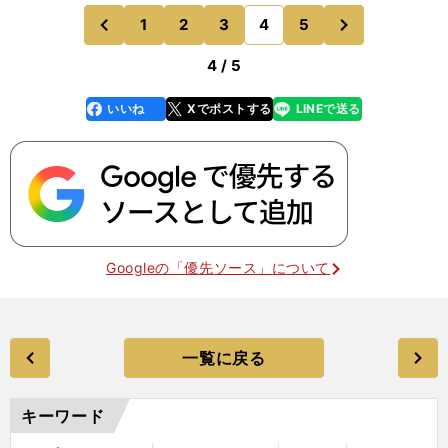
挑むこととなった。 それでも、佐伯氏は「もちろ
次
1
2
3
4
5
のページへ
のページへ
ん、本番前に一度
前
4 / 5
いいね
Xでポストする
LINEで送る
line
faceboo
x
k
Googleの「優先ソース」について
一覧に戻る
キーワード