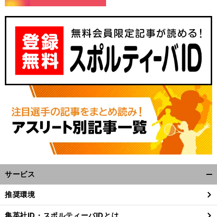
サービス
開
く/
推奨環境
閉
じ
集英社ID・スポルティーバIDとは