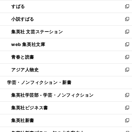
ウ
ン
すばる
く
で
ド
新
開
ウ
し
小説すばる
く
で
い
新
開
ウ
し
集英社 文芸ステーション
く
ィ
い
新
ン
ウ
し
web 集英社文庫
ド
ィ
い
新
ウ
ン
ウ
し
青春と読書
で
ド
ィ
い
新
開
ウ
ン
ウ
し
アジア人物史
く
で
ド
ィ
い
新
開
ウ
ン
ウ
し
学芸・ノンフィクション・新書
く
で
ド
ィ
い
開
ウ
ン
ウ
集英社学芸部 - 学芸・ノンフィクション
く
で
ド
ィ
新
開
ウ
ン
し
集英社ビジネス書
く
で
ド
い
新
開
ウ
ウ
し
集英社新書
く
で
ィ
い
新
開
ン
ウ
し