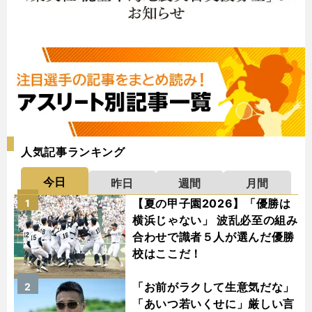
人気記事ランキング
今日
昨日
週間
月間
【夏の甲子園2026】「優勝は
1
横浜じゃない」 波乱必至の組み
合わせで識者５人が選んだ優勝
校はここだ！
「お前がラクして生意気だな」
2
「あいつ若いくせに」厳しい言