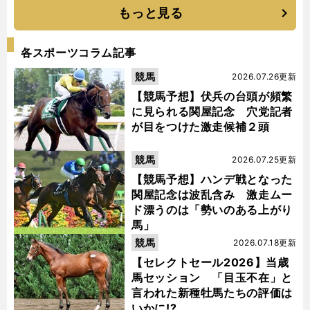
もっと見る
各スポーツコラム記事
競馬
2026.07.26更新
【競馬予想】伏兵の台頭が頻繁
に見られる関屋記念 穴党記者
が目をつけた激走候補２頭
競馬
2026.07.25更新
【競馬予想】ハンデ戦となった
関屋記念は波乱含み 激走ムー
ド漂うのは「勢いのある上がり
馬」
競馬
2026.07.18更新
【セレクトセール2026】当歳
馬セッション 「目玉不在」と
言われた新種牡馬たちの評価は
いかに!?