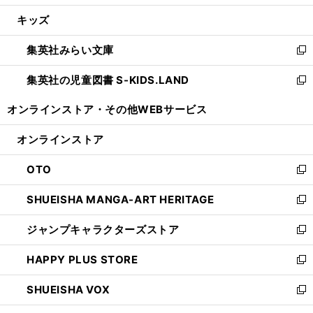
開
ウ
ン
ウ
し
キッズ
く
で
ド
ィ
い
開
ウ
ン
ウ
集英社みらい文庫
く
で
ド
ィ
新
開
ウ
ン
し
集英社の児童図書 S-KIDS.LAND
く
で
ド
い
新
開
ウ
ウ
し
オンラインストア・
その他WEBサービス
く
で
ィ
い
開
ン
ウ
オンラインストア
く
ド
ィ
ウ
ン
OTO
で
ド
新
開
ウ
し
SHUEISHA MANGA-ART HERITAGE
く
で
い
新
開
ウ
し
ジャンプキャラクターズストア
く
ィ
い
新
ン
ウ
し
HAPPY PLUS STORE
ド
ィ
い
新
ウ
ン
ウ
し
SHUEISHA VOX
で
ド
ィ
い
新
開
ウ
ン
ウ
し