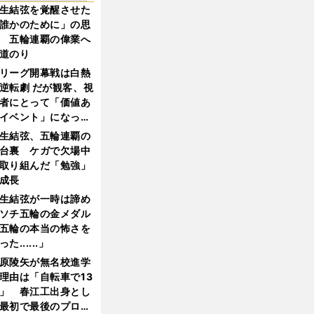
生結弦を覚醒させた
誰かのために」の思
 五輪連覇の偉業へ
道のり
リーグ開幕戦は白熱
逆転劇 だが観客、視
者にとって「価値あ
イベント」になって
たか
生結弦、五輪連覇の
台裏 ケガで欠場中
取り組んだ「勉強」
成長
生結弦が一時は諦め
ソチ五輪の金メダル
五輪の本当の怖さを
った......」
原陵矢が無名校進学
理由は「自転車で13
」 春江工出身とし
最初で最後のプロ野