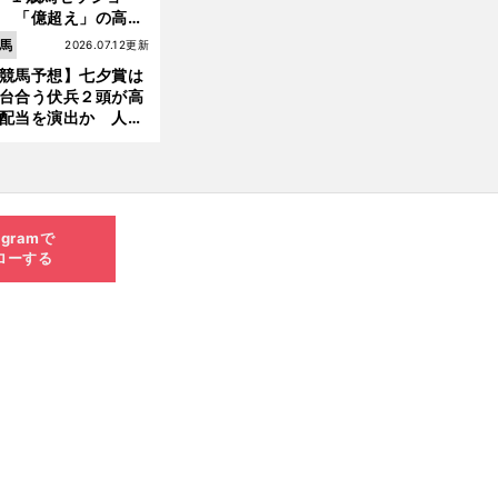
 「億超え」の高額
のなかで現場のプロ
馬
2026.07.12更新
ほれ込んだ４頭
競馬予想】七夕賞は
台合う伏兵２頭が高
配当を演出か 人気
有力馬には嫌なデー
あり
agramで
ローする