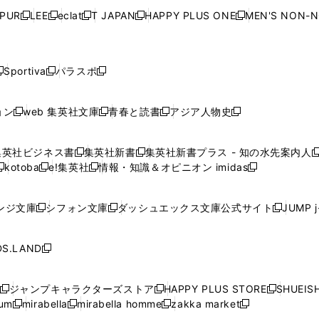
開
く
開
く
開
く
開
ウ
ウ
ウ
ウ
ウ
ウ
ウ
ウ
ウ
PUR
LEE
eclat
T JAPAN
HAPPY PLUS ONE
MEN'S NON-
く
く
く
く
新
新
新
新
新
ィ
ィ
ィ
ィ
で
で
で
で
で
し
し
し
し
し
ン
ン
ン
ン
開
開
開
開
開
い
い
い
い
い
ド
ド
ド
ド
く
く
く
く
く
ウ
ウ
ウ
ウ
ウ
ウ
ウ
ウ
ウ
Sportiva
パラスポ
新
新
ィ
ィ
ィ
ィ
ィ
で
で
で
で
し
し
し
ン
ン
ン
ン
ン
開
開
開
開
い
い
い
ド
ド
ド
ド
ド
ョン
web 集英社文庫
青春と読書
アジア人物史
く
く
く
く
新
新
新
新
ウ
ウ
ウ
ウ
ウ
ウ
ウ
ウ
し
し
し
し
ィ
ィ
ィ
で
で
で
で
で
い
い
い
い
ン
ン
ン
集英社ビジネス書
集英社新書
集英社新書プラス - 知の水先案内人
開
開
開
開
開
新
新
新
ウ
ウ
ウ
ウ
ド
ド
ド
kotoba
e!集英社
情報・知識＆オピニオン imidas
く
く
く
く
く
新
し
新
し
新
ィ
ィ
ィ
ィ
ウ
ウ
ウ
し
し
い
し
い
し
ン
ン
ン
ン
で
で
で
い
い
ウ
い
ウ
い
ド
ド
ド
ド
ンジ文庫
シフォン文庫
ダッシュエックス文庫公式サイト
JUMP 
開
開
開
新
新
新
ウ
ウ
ィ
ウ
ィ
ウ
ウ
ウ
ウ
ウ
く
く
く
し
し
し
ィ
ィ
ン
ィ
ン
ィ
で
で
で
で
い
い
い
ン
ン
ド
ン
ド
ン
S.LAND
開
開
開
開
新
ウ
ウ
ウ
ド
ド
ウ
ド
ウ
ド
く
く
く
く
し
ィ
ィ
ィ
ウ
ウ
で
ウ
で
ウ
い
ン
ン
ン
ジャンプキャラクターズストア
HAPPY PLUS STORE
SHUEIS
で
で
開
で
開
で
新
新
新
ウ
ド
ド
ド
ium
mirabella
mirabella homme
zakka market
開
開
く
開
く
開
し
新
新
新
し
新
し
ィ
ウ
ウ
ウ