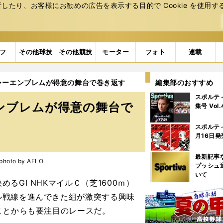
たり、お客様にお勧めの広告を表⽰する⽬的で Cookie を使⽤す
フ
その他球技
その他競技
モーター
フォト
連載
ャーエンブレムが得意の舞台で巻き返す
編集部のおすすめ
スポルテ
ンブレムが得意の舞台で
集号 Vol
スポルテ
月16日発
最新記事
to by AFLO
プッシュ
いて
GI NHKマイルＣ（芝1600ｍ）
ル戦線を進んできた組が激突する興味
ことからも要注目のレースだ。