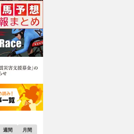
週間
月間