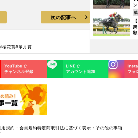
ン
馬
競
が
次の記事へ
【
舞
額
の
タ
#桜花賞
#皐月賞
Instagra
LINE
YouTubeで
LINEで
Inst
m
チャンネル登録
アカウント追加
フォ
利用規約・会員規約
特定商取引法に基づく表示・その他の事項
プ