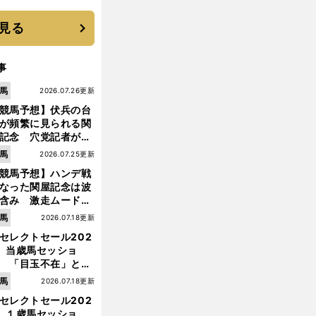
選手となった
見る
事
馬
2026.07.26更新
競馬予想】伏兵の台
が頻繁に見られる関
記念 穴党記者が目
つけた激走候補２頭
馬
2026.07.25更新
競馬予想】ハンデ戦
なった関屋記念は波
含み 激走ムード漂
のは「勢いのある上
馬
2026.07.18更新
り馬」
前
セレクトセール202
へ
】当歳馬セッショ
 「目玉不在」と言
れた新種牡馬たちの
馬
2026.07.18更新
価はいかに!?
セレクトセール202
】１歳馬セッショ