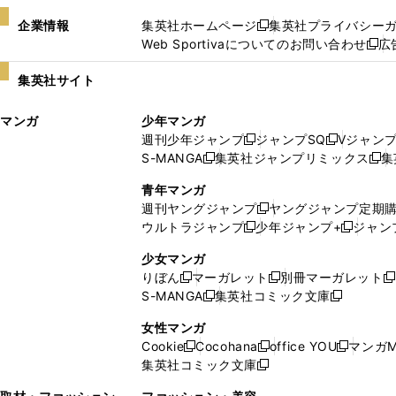
企業情報
集英社ホームページ
集英社プライバシー
新
Web Sportivaについてのお問い合わせ
広
し
新
い
し
集英社サイト
ウ
い
ィ
ウ
マンガ
少年マンガ
ン
ィ
週刊少年ジャンプ
ジャンプSQ
Vジャン
ド
ン
新
新
S-MANGA
集英社ジャンプリミックス
集
ウ
ド
新
し
し
新
で
ウ
し
い
い
し
青年マンガ
開
で
い
ウ
ウ
い
週刊ヤングジャンプ
ヤングジャンプ定期
新
く
開
ウ
ィ
ィ
ウ
ウルトラジャンプ
少年ジャンプ+
ジャン
新
し
新
く
ィ
ン
ン
ィ
し
い
し
ン
ド
ド
ン
少女マンガ
い
ウ
い
ド
ウ
ウ
ド
りぼん
マーガレット
別冊マーガレット
新
新
新
ウ
ィ
ウ
ウ
で
で
ウ
S-MANGA
集英社コミック文庫
し
新
し
新
ィ
ン
ィ
で
開
開
で
い
し
い
し
ン
ド
ン
女性マンガ
開
く
く
開
ウ
い
ウ
い
ド
ウ
ド
Cookie
Cocohana
office YOU
マンガM
く
く
新
新
新
ィ
ウ
ィ
ウ
ウ
で
ウ
集英社コミック文庫
し
新
し
し
ン
ィ
ン
ィ
で
開
で
い
し
い
い
ド
ン
ド
ン