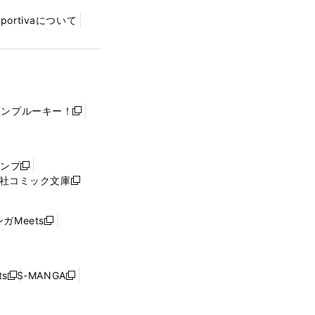
Sportivaについて
ャンプルーキー！
新
し
い
ウ
ャンプ
新
ィ
社コミック文庫
し
新
ン
い
し
ド
ウ
い
ウ
ガMeets
新
ィ
ウ
で
し
ン
ィ
開
い
ド
ン
く
ウ
ウ
ド
s
S-MANGA
新
新
ィ
で
ウ
し
し
ン
開
で
い
い
ド