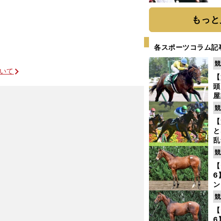
球
もっと
各スポーツコラム記
競
ついて
【
頭
屋
を
競
【
と
乱
う
競
が
先行策が光るエンジェルフェイス
【
6
ン
わ
競
評
【
6