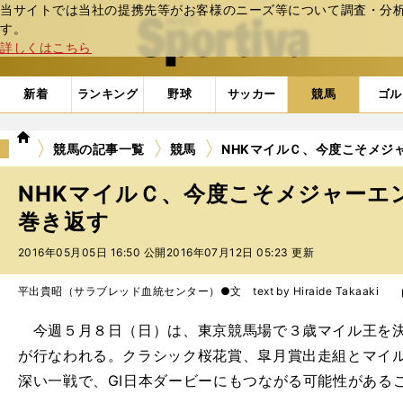
当サイトでは当社の提携先等がお客様のニーズ等について調査・分析し
web Sportiva (webスポルティーバ)
す。
詳しくはこちら
新着
ランキング
野球
サッカー
競馬
ゴル
we
競馬の記事一覧
競馬
NHKマイルＣ、今度こそメジ
b
ス
NHKマイルＣ、今度こそメジャーエ
ポ
ル
巻き返す
テ
2016年05月05日 16:50 公開
2016年07月12日 05:23 更新
ィ
ー
バ
平出貴昭（サラブレッド血統センター）●文 text by Hiraide Takaaki pho
今週５月８日（日）は、東京競馬場で３歳マイル王を決める
が行なわれる。クラシック桜花賞、皐月賞出走組とマイ
深い一戦で、GI日本ダービーにもつながる可能性がある