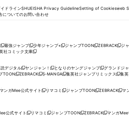
ガイドライン
SHUEISHA Privacy Guideline
Setting of Cookies
web 
告についてのお問い合わせ
プ
最強ジャンプ
少年ジャンプ+
ジャンプTOON
ZEBRACK
ジ
新
新
新
新
新
英社コミック文庫
し
新
し
し
し
し
い
い
し
い
い
い
ウ
ウ
い
ウ
ウ
ウ
購読デジタル
ヤンジャン！
となりのヤングジャンプ
グランドジ
新
新
新
ィ
ィ
ウ
ィ
ィ
ィ
プTOON
ZEBRACK
S-MANGA
集英社ジャンプリミックス
集英
新
し
新
し
新
し
新
ン
ン
ィ
ン
ン
ン
し
い
し
い
し
い
し
ド
ド
ン
ド
ド
ド
い
ウ
い
ウ
い
ウ
い
ウ
ウ
ド
ウ
ウ
ウ
マンガMee公式サイト
リマコミ
ジャンプTOON
ZEBRACK
マン
新
新
新
新
ウ
ィ
ウ
ィ
ウ
ィ
ウ
で
で
ウ
で
で
で
し
し
し
し
し
ィ
ン
ィ
ン
ィ
ン
ィ
開
開
で
開
開
開
い
い
い
い
い
ン
ド
ン
ド
ン
ド
ン
く
く
開
く
く
く
ウ
ウ
ウ
ウ
ウ
ド
ウ
ド
ウ
ド
ウ
ド
ee公式サイト
リマコミ
ジャンプTOON
ZEBRACK
マンガMeet
く
新
新
新
新
ィ
ィ
ィ
ィ
ィ
ウ
で
ウ
で
ウ
で
ウ
し
し
し
し
ン
ン
ン
ン
ン
で
開
で
開
で
開
で
い
い
い
い
ド
ド
ド
ド
ド