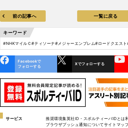
前の記事へ
一覧に戻る
キーワード
#NHKマイルＣ
#ティソーナ
#メジャーエンブレム
#ロードクエスト
ebo
X
YouTube
Facebookで
Xでフォローする
ok
フォローする
サービス
推奨環境
集英社ID・スポルティーバIDとは
ブラウザプッシュ通知について
サイトマッ