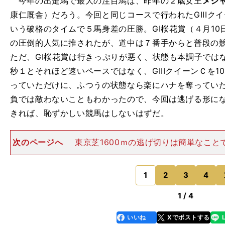
今年の出走馬で最大の注目馬は、昨年の２歳女王
メジ
康仁厩舎）だろう。今回と同じコースで行われたGIIIクイ
いう破格のタイムで５馬身差の圧勝。GI桜花賞（４月10日
の圧倒的人気に推されたが、道中は７番手からと普段の
ただ、GI桜花賞は行きっぷりが悪く、状態も本調子ではな
秒１とそれほど速いペースではなく、GIIIクイーンＣを1
っていただけに、ふつうの状態なら楽にハナを奪ってい
負では敵わないこともわかったので、今回は逃げる形に
きれば、恥ずかしい競馬はしないはずだ。
次のページへ
東京芝1600ｍの逃げ切りは簡単なこと
のレースでは過去に2012年のカレンブラックヒル、20
アイルと、２頭が逃げて勝利を収めている。３歳のこの
ードの違いで押
1
2
3
4
のページへ
1 / 4
いいね
Xでポストする
line
faceboo
x
k