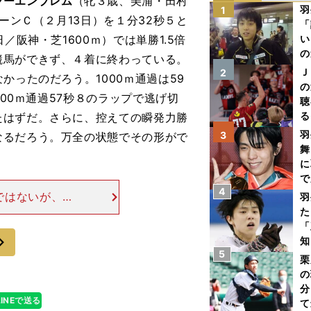
ャーエンブレム
（牝３歳、美浦・田村
羽
1
ーンＣ（２月13日）を１分32秒５と
「
／阪神・芝1600ｍ）では単勝1.5倍
い
の
競馬ができず、４着に終わっている。
Ｊ
2
かったのだろう。1000ｍ通過は59
の
000ｍ通過57秒８のラップで逃げ切
聴
る
たはずだ。さらに、控えての瞬発力勝
い
羽
3
なるだろう。万全の状態でその形がで
舞
に
で
4
ではないが、こ
羽
14年のミッキー
た
時期なら、スピ
「
次
知
5
栗
の
分
LINEで送る
て