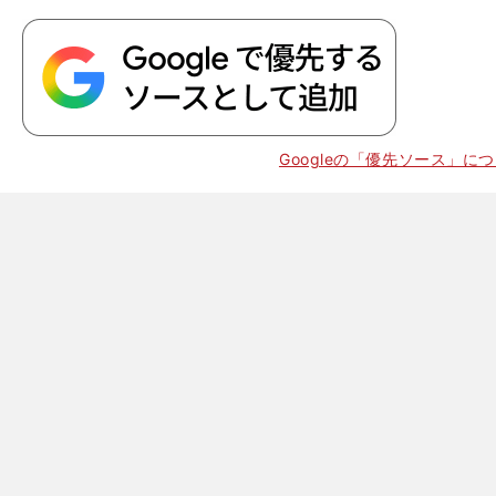
Googleの「優先ソース」に
。