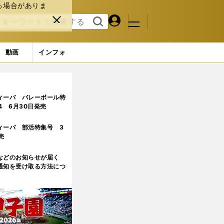
る場合がありま
マイペ
閉じ
検索
メニュ
ー
る
す
ジ
る
動画
インフォ
ィーバ バレーボール特
.4 6月30日発売
ィーバ 部活特集号 3
売
などのお知らせが届く
通知を受け取る方法につ