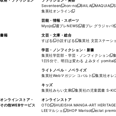
取材・ファッション
ファッション・美容
開
く
開
ウ
い
ウ
ウ
ウ
ド
ウ
ド
Seventeen
non-no
BAILA
MAQUIA
S
く
く
新
新
新
新
ィ
ウ
ィ
ィ
で
ウ
で
ウ
集英社オンライン
し
新
し
し
し
ン
ィ
ン
ン
開
で
開
で
い
し
い
い
い
ド
ン
ド
ド
芸能・情報・スポーツ
く
開
く
開
ウ
い
ウ
ウ
ウ
ウ
ド
ウ
ウ
Myojo
週プレNEWS
週プレ グラジャパ!
く
く
新
新
新
ィ
ウ
ィ
ィ
ィ
で
ウ
で
で
し
し
ン
ィ
ン
ン
ン
書籍
文芸・文庫・総合
開
で
開
開
い
い
ド
ン
ド
ド
ド
すばる
小説すばる
集英社 文芸ステーシ
く
開
く
く
新
新
ウ
ウ
ウ
ド
ウ
ウ
ウ
く
し
し
ィ
ィ
学芸・ノンフィクション・新書
で
ウ
で
で
で
い
い
ン
ン
集英社学芸部 - 学芸・ノンフィクション
開
で
開
開
開
新
ウ
ウ
ド
ド
1日5分で、明日は変わる よみタイ yomitai
く
開
く
く
く
し
新
ィ
ィ
ウ
ウ
く
い
ン
ン
ライトノベル・ノベライズ
で
で
ウ
ド
ド
集英社Webマガジン コバルト
集英社オレ
開
開
新
ィ
ウ
ウ
く
く
し
ン
キッズ
で
で
い
ド
集英社みらい文庫
集英社の児童図書 S-KID
開
開
新
ウ
ウ
く
く
し
ィ
オンラインストア・
オンラインストア
で
い
ン
その他WEBサービス
OTO
SHUEISHA MANGA-ART HERITAGE
開
新
ウ
ド
LEEマルシェ
SHOP Marisol
eclat prem
く
し
新
新
ィ
ウ