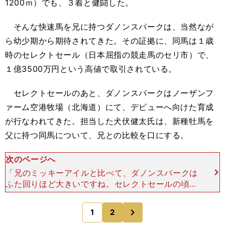
1200ｍ）でも、３着と健闘した。
そんな快速馬を兄に持つダノンスパークは、当然なが
ら幼少期から期待されてきた。その証拠に、同馬は１歳
時のセレクトセール（日本屈指の競走馬のセリ市）で、
１億3500万円という高値で取引されている。
セレクトセールのあと、ダノンスパークはノーザンフ
ァーム空港牧場（北海道）にて、デビューへ向けた育成
が行なわれてきた。担当した犬伏健太氏は、新種牡馬を
父に持つ同馬について、兄との比較を口にする。
次のページへ
「兄のミッキーアイルと比べて、ダノンスパークは
ふた回りほど大きいですね。セレクトセールの頃か
ら見栄えがすごくよかったです。実際に走らせてみ
ると、兄よりも柔らかい感じがします。とてもしな
次
1
2
のページへ
やかな動きをしま