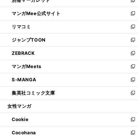
別冊マーガレット
で
ィ
い
新
開
ン
ウ
し
マンガMee公式サイト
く
ド
ィ
い
新
ウ
ン
ウ
し
リマコミ
で
ド
ィ
い
新
開
ウ
ン
ウ
し
ジャンプTOON
く
で
ド
ィ
い
新
開
ウ
ン
ウ
し
ZEBRACK
く
で
ド
ィ
い
新
開
ウ
ン
ウ
し
マンガMeets
く
で
ド
ィ
い
新
開
ウ
ン
ウ
し
S-MANGA
く
で
ド
ィ
い
新
開
ウ
ン
ウ
し
集英社コミック文庫
く
で
ド
ィ
い
新
開
ウ
ン
ウ
し
女性マンガ
く
で
ド
ィ
い
開
ウ
ン
ウ
Cookie
く
で
ド
ィ
新
開
ウ
ン
し
Cocohana
く
で
ド
い
新