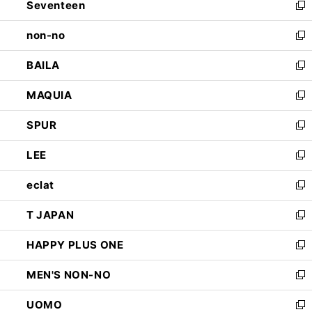
Seventeen
く
で
ド
新
開
ウ
し
non-no
く
で
い
新
開
ウ
し
BAILA
く
ィ
い
新
ン
ウ
し
MAQUIA
ド
ィ
い
新
ウ
ン
ウ
し
SPUR
で
ド
ィ
い
新
開
ウ
ン
ウ
し
LEE
く
で
ド
ィ
い
新
開
ウ
ン
ウ
し
eclat
く
で
ド
ィ
い
新
開
ウ
ン
ウ
し
T JAPAN
く
で
ド
ィ
い
新
開
ウ
ン
ウ
し
HAPPY PLUS ONE
く
で
ド
ィ
い
新
開
ウ
ン
ウ
し
MEN'S NON-NO
く
で
ド
ィ
い
新
開
ウ
ン
ウ
し
UOMO
く
で
ド
ィ
い
新