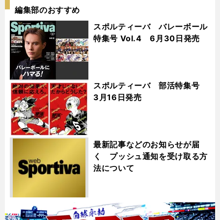
編集部のおすすめ
スポルティーバ バレーボール
特集号 Vol.4 6月30日発売
スポルティーバ 部活特集号
3月16日発売
最新記事などのお知らせが届
く プッシュ通知を受け取る方
法について