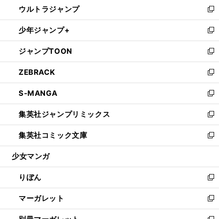
し
ウルトラジャンプ
く
で
ド
ィ
い
新
開
ウ
ン
ウ
し
少年ジャンプ+
く
で
ド
ィ
い
新
開
ウ
ン
ウ
し
ジャンプTOON
く
で
ド
ィ
い
新
開
ウ
ン
ウ
し
ZEBRACK
く
で
ド
ィ
い
新
開
ウ
ン
ウ
し
S-MANGA
く
で
ド
ィ
い
新
開
ウ
ン
ウ
し
集英社ジャンプリミックス
く
で
ド
ィ
い
新
開
ウ
ン
ウ
し
集英社コミック文庫
く
で
ド
ィ
い
新
開
ウ
ン
ウ
し
少女マンガ
く
で
ド
ィ
い
開
ウ
ン
ウ
りぼん
く
で
ド
ィ
新
開
ウ
ン
し
マーガレット
く
で
ド
い
新
開
ウ
ウ
し
く