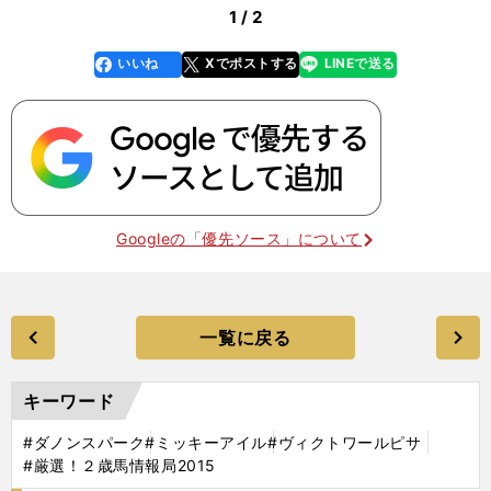
1 / 2
いいね
Xでポストする
LINEで送る
line
faceboo
x
k
Googleの「優先ソース」について
一覧に戻る
キーワード
#ダノンスパーク
#ミッキーアイル
#ヴィクトワールピサ
#厳選！２歳馬情報局2015