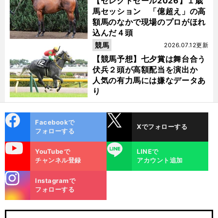
【セレクトセール2026】１歳
馬セッション 「億超え」の高
額馬のなかで現場のプロがほれ
込んだ４頭
競馬
2026.07.12更新
【競馬予想】七夕賞は舞台合う
伏兵２頭が高額配当を演出か
人気の有力馬には嫌なデータあ
り
cebo
X
Facebookで
Xでフォローする
ok
フォローする
uTube
LINE
YouTubeで
LINEで
チャンネル登録
アカウント追加
stagra
Instagramで
m
フォローする