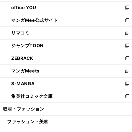
開
ウ
ウ
し
office YOU
く
で
ィ
い
新
開
ン
ウ
し
マンガMee公式サイト
く
ド
ィ
い
新
ウ
ン
ウ
し
リマコミ
で
ド
ィ
い
新
開
ウ
ン
ウ
し
ジャンプTOON
く
で
ド
ィ
い
新
開
ウ
ン
ウ
し
ZEBRACK
く
で
ド
ィ
い
新
開
ウ
ン
ウ
し
マンガMeets
く
で
ド
ィ
い
新
開
ウ
ン
ウ
し
S-MANGA
く
で
ド
ィ
い
新
開
ウ
ン
ウ
し
集英社コミック文庫
く
で
ド
ィ
い
新
開
ウ
ン
ウ
し
取材・ファッション
く
で
ド
ィ
い
開
ウ
ン
ウ
ファッション・美容
く
で
ド
ィ
開
ウ
ン