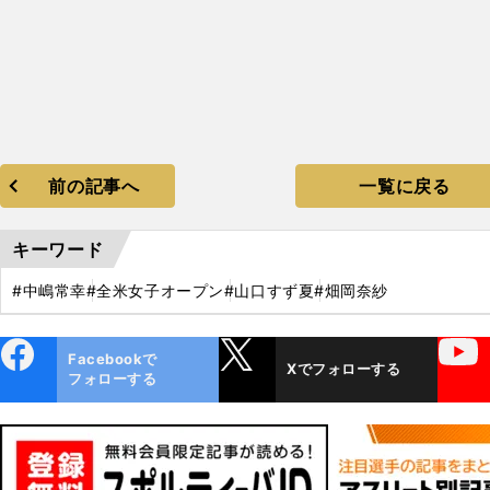
前の記事へ
一覧に戻る
キーワード
#中嶋常幸
#全米女子オープン
#山口すず夏
#畑岡奈紗
ebo
X
YouTube
Facebookで
Xでフォローする
ok
フォローする