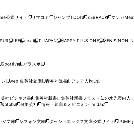
し
し
し
し
し
ィ
ン
ィ
ン
ィ
ン
ィ
開
開
で
開
開
開
い
い
い
い
い
ン
ド
ン
ド
ン
ド
ン
く
く
開
く
く
く
ウ
ウ
ウ
ウ
ウ
ド
ウ
ド
ウ
ド
ウ
ド
ee公式サイト
リマコミ
ジャンプTOON
ZEBRACK
マンガMeet
く
新
新
新
新
ィ
ィ
ィ
ィ
ィ
ウ
で
ウ
で
ウ
で
ウ
し
し
し
し
ン
ン
ン
ン
ン
で
開
で
開
で
開
で
い
い
い
い
ド
ド
ド
ド
ド
開
く
開
く
開
く
開
ウ
ウ
ウ
ウ
ウ
ウ
ウ
ウ
ウ
PUR
LEE
eclat
T JAPAN
HAPPY PLUS ONE
MEN'S NON-
く
く
く
く
新
新
新
新
新
ィ
ィ
ィ
ィ
で
で
で
で
で
し
し
し
し
し
ン
ン
ン
ン
開
開
開
開
開
い
い
い
い
い
ド
ド
ド
ド
く
く
く
く
く
ウ
ウ
ウ
ウ
ウ
ウ
ウ
ウ
ウ
Sportiva
パラスポ
新
新
ィ
ィ
ィ
ィ
ィ
で
で
で
で
し
し
し
ン
ン
ン
ン
ン
開
開
開
開
い
い
い
ド
ド
ド
ド
ド
ョン
web 集英社文庫
青春と読書
アジア人物史
く
く
く
く
新
新
新
新
ウ
ウ
ウ
ウ
ウ
ウ
ウ
ウ
し
し
し
し
ィ
ィ
ィ
で
で
で
で
で
い
い
い
い
ン
ン
ン
集英社ビジネス書
集英社新書
集英社新書プラス - 知の水先案内人
開
開
開
開
開
新
新
新
ウ
ウ
ウ
ウ
ド
ド
ド
kotoba
e!集英社
情報・知識＆オピニオン imidas
く
く
く
く
く
新
し
新
し
新
ィ
ィ
ィ
ィ
ウ
ウ
ウ
し
し
い
し
い
し
ン
ン
ン
ン
で
で
で
い
い
ウ
い
ウ
い
ド
ド
ド
ド
ンジ文庫
シフォン文庫
ダッシュエックス文庫公式サイト
JUMP 
開
開
開
新
新
新
ウ
ウ
ィ
ウ
ィ
ウ
ウ
ウ
ウ
ウ
く
く
く
し
し
し
ィ
ィ
ン
ィ
ン
ィ
で
で
で
で