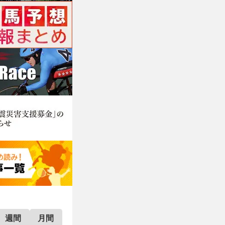
週間
月間