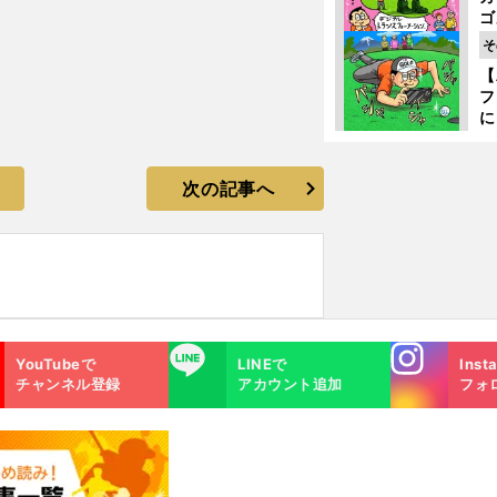
ゴ
ど
そ
か
【
フ
に
出
は
次の記事へ
Instagra
LINE
YouTubeで
LINEで
Inst
m
チャンネル登録
アカウント追加
フォ