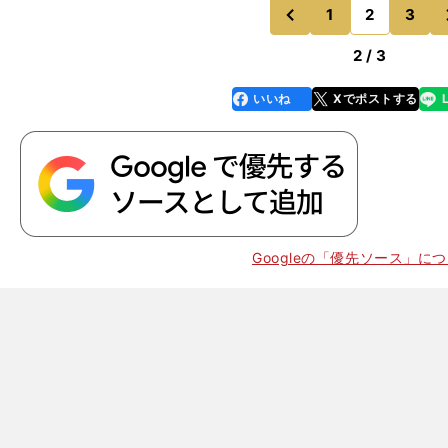
れからは『女子高生プロ』
1
2
3
のページへ
のページへ
前
2 / 3
いいね
Xでポストする
line
faceboo
x
k
Googleの「優先ソース」に