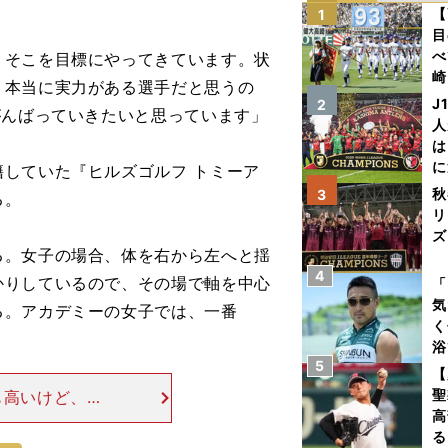
【
1
目
べ
そこを目標にやってきています。状
崎
、本当に実力がある選手だと思うの
「
J
2
がんばっていきたいと思っています」
て
人
は
に
していた『ヒルズゴルフ トミーア
と
秋
3
る。
リ
ズ
る。女子の場合、体を右から左へと揺
4
を
かりしているので、その場で軸を中心
「
気
る。アカデミーの女子では、一番
く
浴
5
太
【
ァ
聖
も高いけど、す
高
負けず嫌いなと
る
は、山口は「こ