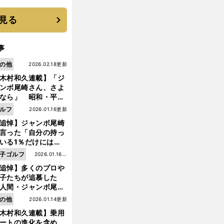
 それでもプロではな
大学進学を選ぶ理由
見る
事
の他
2026.02.18更新
木村和久連載】「ジ
ンボ尾崎さん、さよ
なら」 昭和・平成
ルフの終焉――ゴル
ルフ
2026.01.16更新
は新たな時代へ
追悼】ジャンボ尾崎
言った「自分の持っ
いる1％だけにはプ
イドと信念をもって
子ゴルフ
2026.01.16更
んでいくことが大事
追悼】多くのプロや
新
んだよ」
子たちが追慕した
人間・ジャンボ尾
前
」の優しい視線 ま
へ
の他
2026.01.14更新
は普通の人々の側に
木村和久連載】乗用
つ
ートの進化を含め、