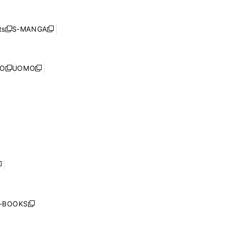
し
ン
ィ
開
い
ド
ン
く
ウ
ウ
ド
s
S-MANGA
新
新
ィ
で
ウ
し
し
ン
開
で
い
い
ド
く
開
ウ
ウ
ウ
NO
UOMO
く
新
新
ィ
ィ
で
し
し
ン
ン
開
い
い
ド
ド
く
ウ
ウ
ウ
ウ
ィ
ィ
で
で
ン
ン
開
開
ド
ド
く
く
ウ
ウ
で
で
開
開
く
く
し
い
ウ
j-BOOKS
新
ィ
し
ン