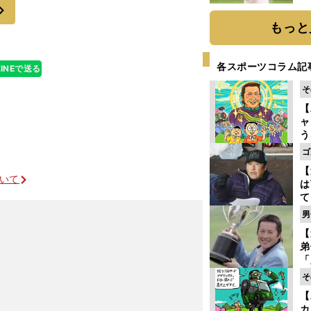
次
ト
く
もっと
各スポーツコラム記
LINEで送る
そ
【
ャ
う
ゴ
ゴ
フ
【
ついて
は
て
ラ
男
歩
【
な
弟
「
崎
そ
ず
【
立
カ