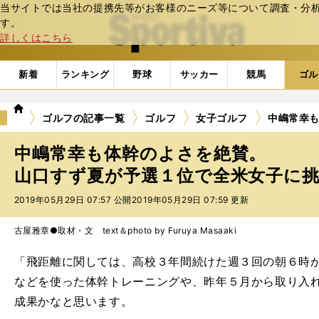
当サイトでは当社の提携先等がお客様のニーズ等について調査・分析し
web Sportiva (webスポルティーバ)
す。
詳しくはこちら
新着
ランキング
野球
サッカー
競馬
ゴル
we
ゴルフの記事一覧
ゴルフ
女子ゴルフ
中嶋常幸
b
ス
中嶋常幸も体幹のよさを絶賛。
ポ
ル
山口すず夏が予選１位で全米女子に挑む
テ
2019年05月29日 07:57 公開
2019年05月29日 07:59 更新
ィ
ー
バ
古屋雅章●取材・文 text＆photo by Furuya Masaaki
「飛距離に関しては、高校３年間続けた週３回の朝６時
などを使った体幹トレーニングや、昨年５月から取り入
成果かなと思います。