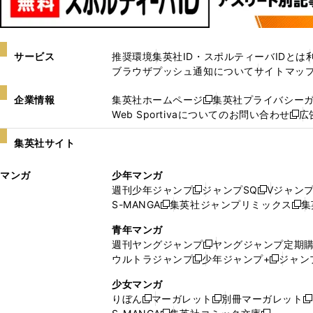
サービス
推奨環境
集英社ID・スポルティーバIDとは
ブラウザプッシュ通知について
サイトマッ
企業情報
集英社ホームページ
集英社プライバシー
新
Web Sportivaについてのお問い合わせ
広
し
新
い
し
集英社サイト
ウ
い
ィ
ウ
マンガ
少年マンガ
ン
ィ
週刊少年ジャンプ
ジャンプSQ
Vジャン
ド
ン
新
新
S-MANGA
集英社ジャンプリミックス
集
ウ
ド
新
し
し
新
で
ウ
し
い
い
し
青年マンガ
開
で
い
ウ
ウ
い
週刊ヤングジャンプ
ヤングジャンプ定期
新
く
開
ウ
ィ
ィ
ウ
ウルトラジャンプ
少年ジャンプ+
ジャン
新
し
新
く
ィ
ン
ン
ィ
し
い
し
ン
ド
ド
ン
少女マンガ
い
ウ
い
ド
ウ
ウ
ド
りぼん
マーガレット
別冊マーガレット
新
新
新
ウ
ィ
ウ
ウ
で
で
ウ