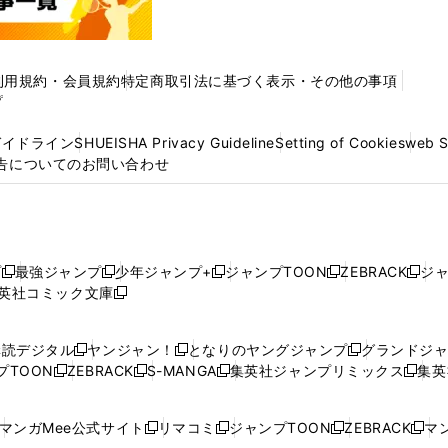
利用規約・会員規約
特定商取引法に基づく表示・その他の事項
プ
ガイドライン
SHUEISHA Privacy Guideline
Setting of Cookies
web 
告についてのお問い合わせ
プ
最強ジャンプ
少年ジャンプ+
ジャンプTOON
ZEBRACK
ジ
新
新
新
新
新
英社コミック文庫
し
新
し
し
し
し
い
い
し
い
い
い
ウ
ウ
い
ウ
ウ
ウ
購読デジタル
ヤンジャン！
となりのヤングジャンプ
グランドジ
新
新
新
ィ
ィ
ウ
ィ
ィ
ィ
プTOON
ZEBRACK
S-MANGA
集英社ジャンプリミックス
集英
新
し
新
し
新
し
新
ン
ン
ィ
ン
ン
ン
し
い
し
い
し
い
し
ド
ド
ン
ド
ド
ド
い
ウ
い
ウ
い
ウ
い
ウ
ウ
ド
ウ
ウ
ウ
マンガMee公式サイト
リマコミ
ジャンプTOON
ZEBRACK
マン
新
新
新
新
ウ
ィ
ウ
ィ
ウ
ィ
ウ
で
で
ウ
で
で
で