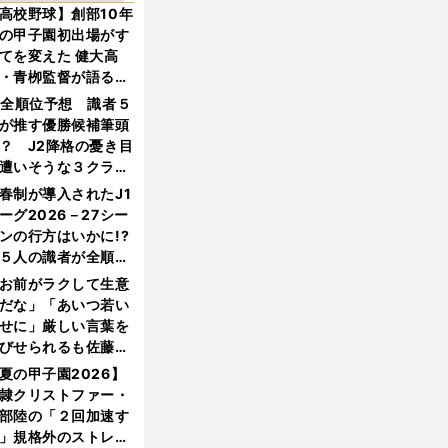
高校野球】創部10年
の甲子園初出場がす
てを変えた 健大高
・青栁監督が語る
機動破壊」はこうし
1全順位予想 識者５
生まれた
が推す優勝候補筆頭
？ J2降格の憂き目
遭いそうな３クラブ
は？
春制が導入されたJ1
ーグ2026－27シー
ンの行方はいかに!?
５人の識者が全順位
大胆予想
お前がラクして生意
だな」「あいつ若い
せに」厳しい言葉を
びせられるも佐藤慎
郎が貫いた誇りとフ
夏の甲子園2026】
ンへの思い
隷クリストファー・
部陸の「２回加速す
」規格外のストレー