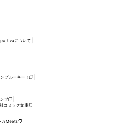
Sportivaについて
ャンプルーキー！
新
し
い
ウ
ャンプ
新
ィ
社コミック文庫
し
新
ン
い
し
ド
ウ
い
ウ
ガMeets
新
ィ
ウ
で