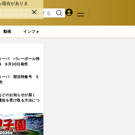
る場合がありま
マイペ
閉じ
検索
メニュ
ー
る
す
ジ
る
動画
インフォ
ページ目
ィーバ バレーボール特
.4 6月30日発売
ィーバ 部活特集号 3
売
などのお知らせが届く
通知を受け取る方法につ