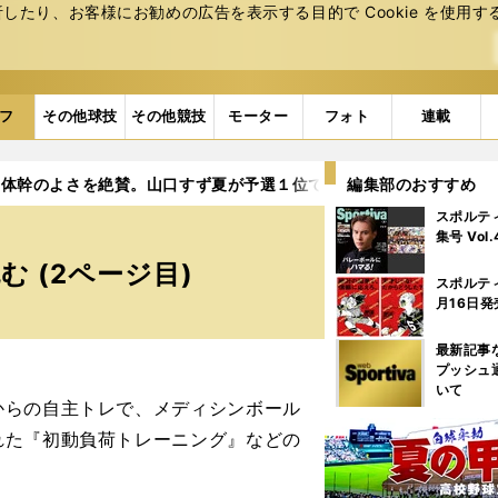
たり、お客様にお勧めの広告を表⽰する⽬的で Cookie を使⽤す
フ
その他球技
その他競技
モーター
フォト
連載
も体幹のよさを絶賛。山口すず夏が予選１位で全米女子に挑む
編集部のおすすめ
2
スポルテ
集号 Vol
 (2ページ目)
スポルテ
月16日発
最新記事
プッシュ
いて
からの自主トレで、メディシンボール
れた『初動負荷トレーニング』などの