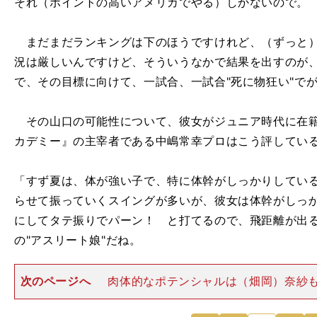
それ（ポイントの高いアメリカでやる）しかないので。
まだまだランキングは下のほうですけれど、（ずっと）
況は厳しいんですけど、そういうなかで結果を出すのが
で、その目標に向けて、一試合、一試合"死に物狂い"で
その山口の可能性について、彼女がジュニア時代に在籍
カデミー』の主宰者である中嶋常幸プロはこう評してい
「すず夏は、体が強い子で、特に体幹がしっかりしてい
らせて振っていくスイングが多いが、彼女は体幹がしっ
にしてタテ振りでパーン！ と打てるので、飛距離が出
の"アスリート娘"だね。
次のページへ
肉体的なポテンシャルは（畑岡）奈紗
ず夏はさらにいいね。何でもこなすし、あといいのは、
ころ。今後が楽しみだね」 今春、高校を卒業した時に