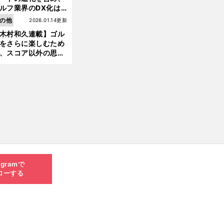
ルフ業界のDX化は
う展開されていくの
の他
2026.01.14更新
木村和久連載】ゴル
をさらに楽しむため
、スコア以外の思い
作りにも励んでみて
？
agramで
ローする