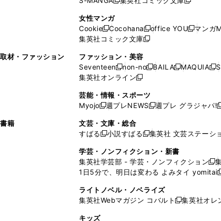
S-MANGA
集英社コミック文庫
し
新
し
新
ィ
ン
ィ
で
開
開
で
い
し
い
し
ン
ド
ン
女性マンガ
開
く
く
開
ウ
い
ウ
い
ド
ウ
ド
Cookie
Cocohana
office YOU
マンガM
く
く
新
新
新
ィ
ウ
ィ
ウ
ウ
で
ウ
集英社コミック文庫
し
新
し
し
ン
ィ
ン
ィ
で
開
で
い
し
い
い
ド
ン
ド
ン
取材・ファッション
ファッション・美容
開
く
開
ウ
い
ウ
ウ
ウ
ド
ウ
ド
Seventeen
non-no
BAILA
MAQUIA
S
く
く
新
新
新
新
ィ
ウ
ィ
ィ
で
ウ
で
ウ
集英社オンライン
し
新
し
し
し
ン
ィ
ン
ン
開
で
開
で
い
し
い
い
い
ド
ン
ド
ド
芸能・情報・スポーツ
く
開
く
開
ウ
い
ウ
ウ
ウ
ウ
ド
ウ
ウ
Myojo
週プレNEWS
週プレ グラジャパ!
く
く
新
新
新
ィ
ウ
ィ
ィ
ィ
で
ウ
で
で
し
し
ン
ィ
ン
ン
ン
書籍
文芸・文庫・総合
開
で
開
開
い
い
ド
ン
ド
ド
ド
すばる
小説すばる
集英社 文芸ステーシ
く
開
く
く
新
新
ウ
ウ
ウ
ド
ウ
ウ
ウ
く
し
し
ィ
ィ
学芸・ノンフィクション・新書
で
ウ
で
で
で
い
い
ン
ン
集英社学芸部 - 学芸・ノンフィクション
開
で
開
開
開
新
ウ
ウ
ド
ド
1日5分で、明日は変わる よみタイ yomitai
く
開
く
く
く
し
新
ィ
ィ
ウ
ウ
く
い
ン
ン
ライトノベル・ノベライズ
で
で
ウ
ド
ド
集英社Webマガジン コバルト
集英社オレ
開
開
新
ィ
ウ
ウ
く
く
し
ン
キッズ
で
で