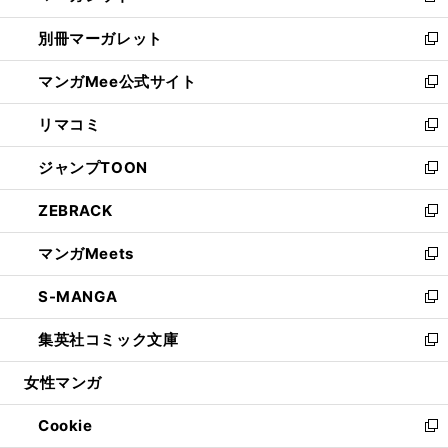
開
ウ
ウ
し
別冊マーガレット
く
で
ィ
い
新
開
ン
ウ
し
マンガMee公式サイト
く
ド
ィ
い
新
ウ
ン
ウ
し
リマコミ
で
ド
ィ
い
新
開
ウ
ン
ウ
し
ジャンプTOON
く
で
ド
ィ
い
新
開
ウ
ン
ウ
し
ZEBRACK
く
で
ド
ィ
い
新
開
ウ
ン
ウ
し
マンガMeets
く
で
ド
ィ
い
新
開
ウ
ン
ウ
し
S-MANGA
く
で
ド
ィ
い
新
開
ウ
ン
ウ
し
集英社コミック文庫
く
で
ド
ィ
い
新
開
ウ
ン
ウ
し
女性マンガ
く
で
ド
ィ
い
開
ウ
ン
ウ
Cookie
く
で
ド
ィ
新
開
ウ