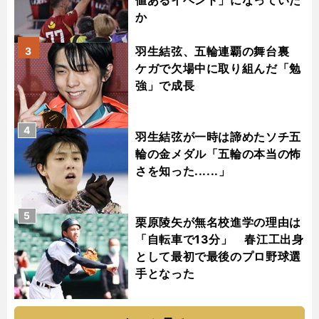
値あるイベント」になっていた
か
羽生結弦、五輪連覇の舞台裏
3
ケガで欠場中に取り組んだ「勉
強」で成長
4
羽生結弦が一時は諦めたソチ五
輪の金メダル「五輪の本当の怖
さを知った......」
5
栗原陵矢が無名校進学の理由は
「自転車で13分」 春江工出身
として最初で最後のプロ野球選
手となった