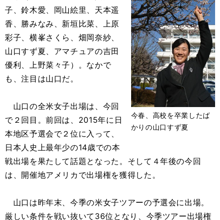
子、鈴木愛、岡山絵里、天本遥
香、勝みなみ、新垣比菜、上原
彩子、横峯さくら、畑岡奈紗、
山口すず夏、アマチュアの吉田
優利、上野菜々子）。なかで
も、注目は山口だ。
山口の全米女子出場は、今回
今春、高校を卒業したば
で２回目。前回は、2015年に日
かりの山口すず夏
本地区予選会で２位に入って、
日本人史上最年少の14歳での本
戦出場を果たして話題となった。そして４年後の今回
は、開催地アメリカで出場権を獲得した。
山口は昨年末、今季の米女子ツアーの予選会に出場。
厳しい条件を戦い抜いて36位となり、今季ツアー出場権