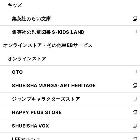
キッズ
く
で
ド
ィ
い
開
ウ
ン
ウ
集英社みらい文庫
く
で
ド
ィ
新
開
ウ
ン
し
集英社の児童図書 S-KIDS.LAND
く
で
ド
い
新
開
ウ
ウ
し
オンラインストア・
その他WEBサービス
く
で
ィ
い
開
ン
ウ
オンラインストア
く
ド
ィ
ウ
ン
OTO
で
ド
新
開
ウ
し
SHUEISHA MANGA-ART HERITAGE
く
で
い
新
開
ウ
し
ジャンプキャラクターズストア
く
ィ
い
新
ン
ウ
し
HAPPY PLUS STORE
ド
ィ
い
新
ウ
ン
ウ
し
SHUEISHA VOX
で
ド
ィ
い
新
開
ウ
ン
ウ
し
LEEマルシェ
く
で
ド
ィ