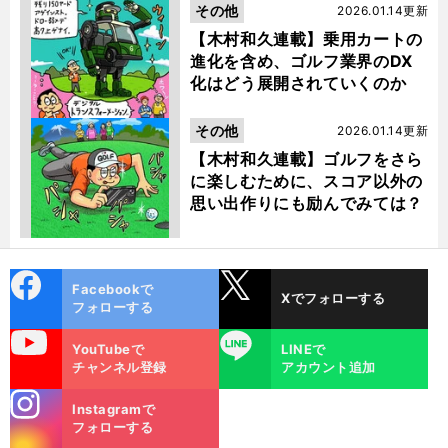
その他
2026.01.14更新
【木村和久連載】乗用カートの
進化を含め、ゴルフ業界のDX
化はどう展開されていくのか
その他
2026.01.14更新
【木村和久連載】ゴルフをさら
に楽しむために、スコア以外の
思い出作りにも励んでみては？
cebo
X
Facebookで
Xでフォローする
ok
フォローする
uTube
LINE
YouTubeで
LINEで
チャンネル登録
アカウント追加
stagra
Instagramで
m
フォローする