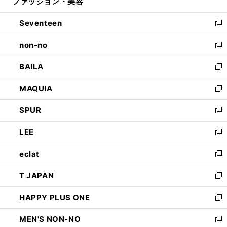
ファッション・美容
く
で
ド
ィ
開
ウ
ン
Seventeen
く
で
ド
新
開
ウ
し
non-no
く
で
い
新
開
ウ
し
BAILA
く
ィ
い
新
ン
ウ
し
MAQUIA
ド
ィ
い
新
ウ
ン
ウ
し
SPUR
で
ド
ィ
い
新
開
ウ
ン
ウ
し
LEE
く
で
ド
ィ
い
新
開
ウ
ン
ウ
し
eclat
く
で
ド
ィ
い
新
開
ウ
ン
ウ
し
T JAPAN
く
で
ド
ィ
い
新
開
ウ
ン
ウ
し
HAPPY PLUS ONE
く
で
ド
ィ
い
新
開
ウ
ン
ウ
し
MEN'S NON-NO
く
で
ド
ィ
い
新