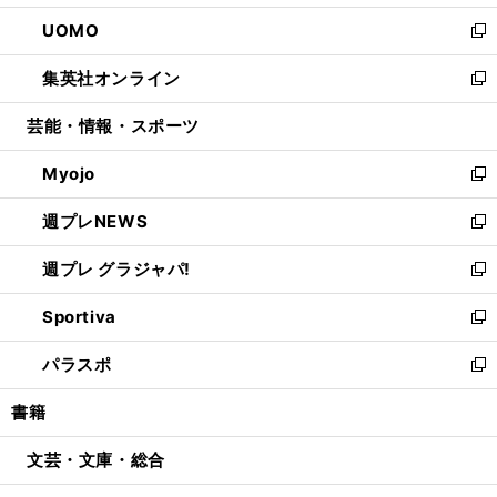
開
ウ
ン
ウ
し
UOMO
く
で
ド
ィ
い
新
開
ウ
ン
ウ
し
集英社オンライン
く
で
ド
ィ
い
新
開
ウ
ン
ウ
し
芸能・情報・スポーツ
く
で
ド
ィ
い
開
ウ
ン
ウ
Myojo
く
で
ド
ィ
新
開
ウ
ン
し
週プレNEWS
く
で
ド
い
新
開
ウ
ウ
し
週プレ グラジャパ!
く
で
ィ
い
新
開
ン
ウ
し
Sportiva
く
ド
ィ
い
新
ウ
ン
ウ
し
パラスポ
で
ド
ィ
い
新
開
ウ
ン
ウ
し
書籍
く
で
ド
ィ
い
開
ウ
ン
ウ
文芸・文庫・総合
く
で
ド
ィ
開
ウ
ン