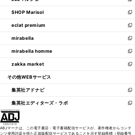
い
新
開
ウ
ン
ウ
し
SHOP Marisol
く
で
ド
ィ
い
新
開
ウ
ン
ウ
し
eclat premium
く
で
ド
ィ
い
新
開
ウ
ン
ウ
し
mirabella
く
で
ド
ィ
い
新
開
ウ
ン
ウ
し
mirabella homme
く
で
ド
ィ
い
新
開
ウ
ン
ウ
し
zakka market
く
で
ド
ィ
い
新
開
ウ
ン
ウ
し
その他WEBサービス
く
で
ド
ィ
い
開
ウ
ン
ウ
集英社アドナビ
く
で
ド
ィ
新
開
ウ
ン
し
集英社エディターズ・ラボ
く
で
ド
い
新
開
ウ
ウ
し
く
で
ィ
い
開
ン
ウ
ABJマークは、この電子書店・電子書籍配信サービスが、著作権者からコンテ
く
ド
ィ
ンツ使用許諾を得た正規版配信サービスであることを示す登録商標（登録番号