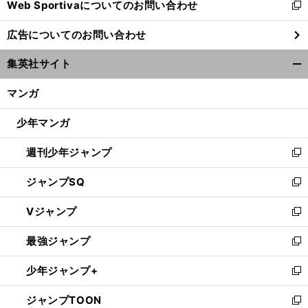
Web Sportivaについてのお問い合わせ
く
新
し
広告についてのお問い合わせ
い
ウ
集英社サイト
ィ
開
ン
く/
マンガ
ド
閉
ウ
じ
少年マンガ
で
る
開
週刊少年ジャンプ
く
新
し
ジャンプSQ
い
新
ウ
し
Vジャンプ
ィ
い
新
ン
ウ
し
最強ジャンプ
ド
ィ
い
新
ウ
ン
ウ
し
少年ジャンプ+
で
ド
ィ
い
新
開
ウ
ン
ウ
し
ジャンプTOON
く
で
ド
ィ
い
新