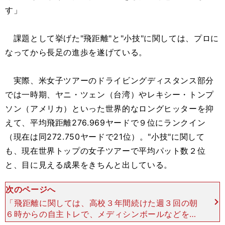
す」
課題として挙げた"飛距離"と"小技"に関しては、プロに
なってから長足の進歩を遂げている。
実際、米女子ツアーのドライビングディスタンス部分
では一時期、ヤニ・ツェン（台湾）やレキシー・トンプ
ソン（アメリカ）といった世界的なロングヒッターを抑
えて、平均飛距離276.969ヤードで９位にランクイン
（現在は同272.750ヤードで21位）。"小技"に関して
も、現在世界トップの女子ツアーで平均パット数２位
と、目に見える成果をきちんと出している。
次のページへ
「飛距離に関しては、高校３年間続けた週３回の朝
６時からの自主トレで、メディシンボールなどを使
った体幹トレーニングや、昨年５月から取り入れた