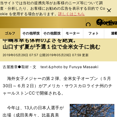
当サイトでは当社の提携先等がお客様のニーズ等について調
査・分析したり、お客様にお勧めの広告を表⽰する⽬的で Co
閉じ
okie を使⽤する場合があります。
詳しくはこちら
る
マイペ
web Sportiva (webスポルティーバ)
検索
メニュ
we
ー
ゴルフの記事一覧
ゴルフ
女子ゴルフ
中嶋常幸
b
ジ
ゴルフ
その他球技
その他競技
モーター
フォト
連
ス
中嶋常幸も体幹のよさを絶賛。
ポ
山口すず夏が予選１位で全米女子に挑む
ル
テ
2019年05月29日 07:57 公開
2019年05月29日 07:59 更新
ィ
ー
古屋雅章●取材・文 text＆photo by Furuya Masaaki
バ
海外女子メジャーの第２弾、全米女子オープン（５月
30日～６月２日）がアメリカ・サウスカロライナ州のチ
ャールストンCCで開催される。
今年は、13人の日本人選手が
出場（成田美寿々、比嘉真美