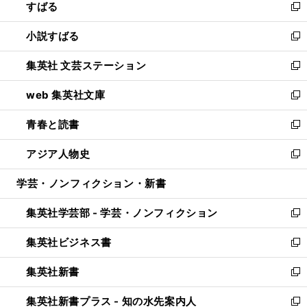
すばる
く
で
ド
新
開
ウ
し
小説すばる
く
で
い
新
開
ウ
し
集英社 文芸ステーション
く
ィ
い
新
ン
ウ
し
web 集英社文庫
ド
ィ
い
新
ウ
ン
ウ
し
青春と読書
で
ド
ィ
い
新
開
ウ
ン
ウ
し
アジア人物史
く
で
ド
ィ
い
新
開
ウ
ン
ウ
し
学芸・ノンフィクション・新書
く
で
ド
ィ
い
開
ウ
ン
ウ
集英社学芸部 - 学芸・ノンフィクション
く
で
ド
ィ
新
開
ウ
ン
し
集英社ビジネス書
く
で
ド
い
新
開
ウ
ウ
し
集英社新書
く
で
ィ
い
新
開
ン
ウ
し
集英社新書プラス - 知の水先案内人
く
ド
ィ
い
新