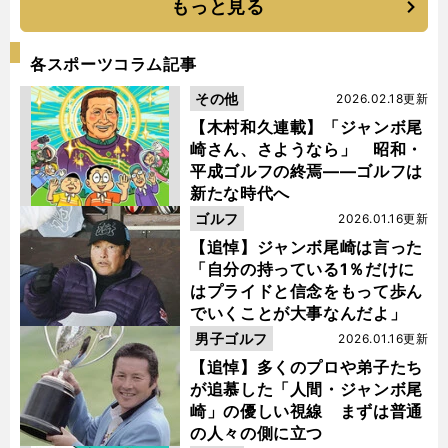
もっと見る
各スポーツコラム記事
その他
2026.02.18更新
【木村和久連載】「ジャンボ尾
崎さん、さようなら」 昭和・
平成ゴルフの終焉――ゴルフは
新たな時代へ
ゴルフ
2026.01.16更新
【追悼】ジャンボ尾崎は言った
「自分の持っている1％だけに
はプライドと信念をもって歩ん
でいくことが大事なんだよ」
男子ゴルフ
2026.01.16更新
【追悼】多くのプロや弟子たち
が追慕した「人間・ジャンボ尾
崎」の優しい視線 まずは普通
の人々の側に立つ