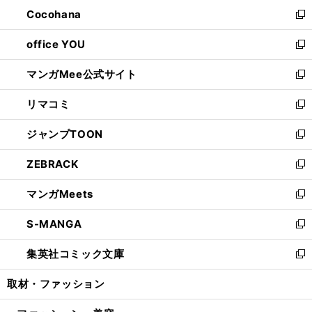
ン
し
Cocohana
く
で
ド
い
新
開
ウ
ウ
し
office YOU
く
で
ィ
い
新
開
ン
ウ
し
マンガMee公式サイト
く
ド
ィ
い
新
ウ
ン
ウ
し
リマコミ
で
ド
ィ
い
新
開
ウ
ン
ウ
し
ジャンプTOON
く
で
ド
ィ
い
新
開
ウ
ン
ウ
し
ZEBRACK
く
で
ド
ィ
い
新
開
ウ
ン
ウ
し
マンガMeets
く
で
ド
ィ
い
新
開
ウ
ン
ウ
し
S-MANGA
く
で
ド
ィ
い
新
開
ウ
ン
ウ
し
集英社コミック文庫
く
で
ド
ィ
い
新
開
ウ
ン
ウ
し
取材・ファッション
く
で
ド
ィ
い
開
ウ
ン
ウ