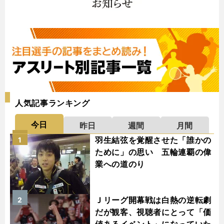
人気記事ランキング
今日
昨日
週間
月間
羽生結弦を覚醒させた「誰かの
1
ために」の思い 五輪連覇の偉
業への道のり
Ｊリーグ開幕戦は白熱の逆転劇
2
だが観客、視聴者にとって「価