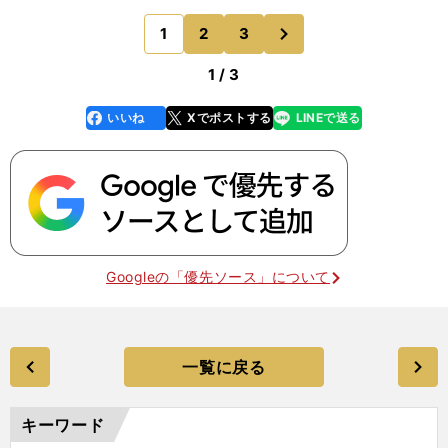
『初動負荷トレーニング』などの成果かなと思いま
次
1
2
3
のページへ
す。 平均パット
1 / 3
いいね
Xでポストする
LINEで送る
line
faceboo
x
k
Googleの「優先ソース」について
一覧に戻る
キーワード