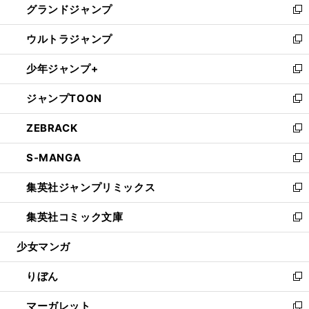
グランドジャンプ
で
ド
ィ
い
新
開
ウ
ン
ウ
し
ウルトラジャンプ
く
で
ド
ィ
い
新
開
ウ
ン
ウ
し
少年ジャンプ+
く
で
ド
ィ
い
新
開
ウ
ン
ウ
し
ジャンプTOON
く
で
ド
ィ
い
新
開
ウ
ン
ウ
し
ZEBRACK
く
で
ド
ィ
い
新
開
ウ
ン
ウ
し
S-MANGA
く
で
ド
ィ
い
新
開
ウ
ン
ウ
し
集英社ジャンプリミックス
く
で
ド
ィ
い
新
開
ウ
ン
ウ
し
集英社コミック文庫
く
で
ド
ィ
い
新
開
ウ
ン
ウ
し
少女マンガ
く
で
ド
ィ
い
開
ウ
ン
ウ
りぼん
く
で
ド
ィ
新
開
ウ
ン
し
マーガレット
く
で
ド
い
新