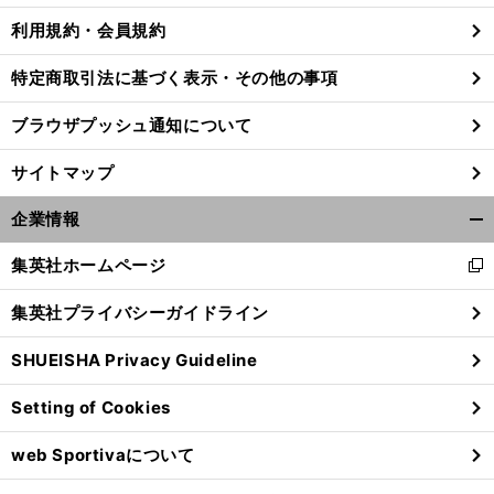
利用規約・会員規約
特定商取引法に基づく表示・その他の事項
】
、
・
前
へ
ブラウザプッシュ通知について
サイトマップ
企業情報
開
く/
集英社ホームページ
新
閉
し
じ
集英社プライバシーガイドライン
い
る
ウ
SHUEISHA Privacy Guideline
ィ
ン
Setting of Cookies
ド
ウ
web Sportivaについて
で
開