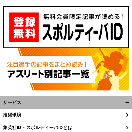
サービス
開
く/
推奨環境
閉
じ
集英社ID・スポルティーバIDとは
る