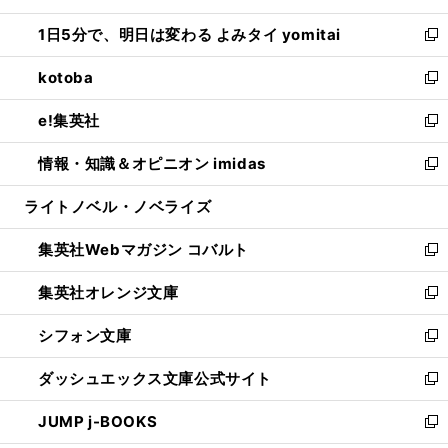
ウ
ン
ウ
し
1日5分で、明日は変わる よみタイ yomitai
で
ド
ィ
い
新
開
ウ
ン
ウ
し
kotoba
く
で
ド
ィ
い
新
開
ウ
ン
ウ
し
e!集英社
く
で
ド
ィ
い
新
開
ウ
ン
ウ
し
情報・知識＆オピニオン imidas
く
で
ド
ィ
い
新
開
ウ
ン
ウ
し
ライトノベル・ノベライズ
く
で
ド
ィ
い
開
ウ
ン
ウ
集英社Webマガジン コバルト
く
で
ド
ィ
新
開
ウ
ン
し
集英社オレンジ文庫
く
で
ド
い
新
開
ウ
ウ
し
シフォン文庫
く
で
ィ
い
新
開
ン
ウ
し
ダッシュエックス文庫公式サイト
く
ド
ィ
い
新
ウ
ン
ウ
し
JUMP j-BOOKS
で
ド
ィ
い
新
開
ウ
ン
ウ
し