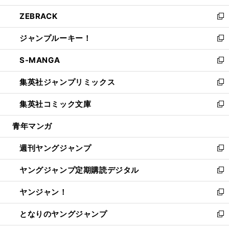
開
ウ
ン
ウ
し
ZEBRACK
く
で
ド
ィ
い
新
開
ウ
ン
ウ
し
ジャンプルーキー！
く
で
ド
ィ
い
新
開
ウ
ン
ウ
し
S-MANGA
く
で
ド
ィ
い
新
開
ウ
ン
ウ
し
集英社ジャンプリミックス
く
で
ド
ィ
い
新
開
ウ
ン
ウ
し
集英社コミック文庫
く
で
ド
ィ
い
新
開
ウ
ン
ウ
し
青年マンガ
く
で
ド
ィ
い
開
ウ
ン
ウ
週刊ヤングジャンプ
く
で
ド
ィ
新
開
ウ
ン
し
ヤングジャンプ定期購読デジタル
く
で
ド
い
新
開
ウ
ウ
し
ヤンジャン！
く
で
ィ
い
新
開
ン
ウ
し
となりのヤングジャンプ
く
ド
ィ
い
新
ウ
ン
ウ
し