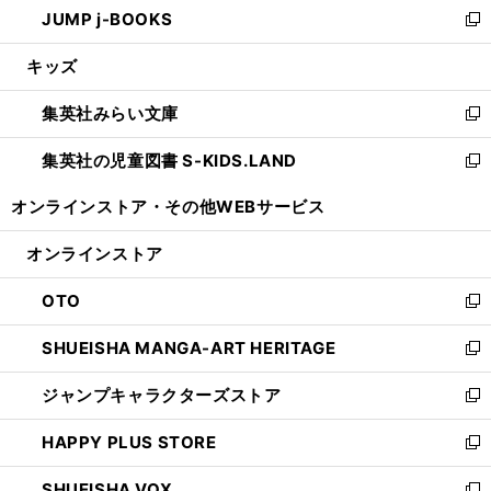
JUMP j-BOOKS
で
ド
ィ
い
新
開
ウ
ン
ウ
し
キッズ
く
で
ド
ィ
い
開
ウ
ン
ウ
集英社みらい文庫
く
で
ド
ィ
新
開
ウ
ン
し
集英社の児童図書 S-KIDS.LAND
く
で
ド
い
新
開
ウ
ウ
し
オンラインストア・
その他WEBサービス
く
で
ィ
い
開
ン
ウ
オンラインストア
く
ド
ィ
ウ
ン
OTO
で
ド
新
開
ウ
し
SHUEISHA MANGA-ART HERITAGE
く
で
い
新
開
ウ
し
ジャンプキャラクターズストア
く
ィ
い
新
ン
ウ
し
HAPPY PLUS STORE
ド
ィ
い
新
ウ
ン
ウ
し
SHUEISHA VOX
で
ド