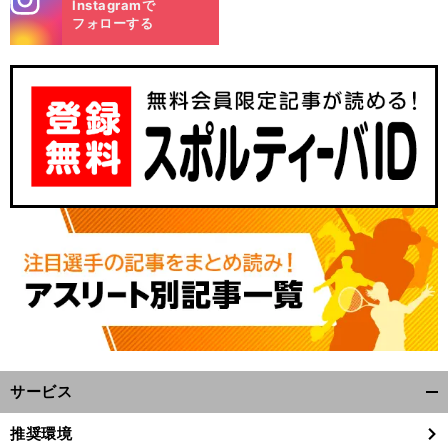
Instagramで
m
フォローする
・
エ
」
久
・
ゲ
」
保建英がレアル
マドリード戦の「
ームチェンジャー
になる
代表戦でも圧巻のプレー
サービス
開
く/
推奨環境
閉