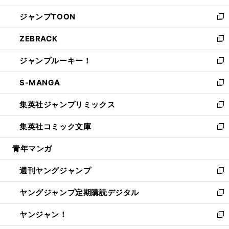
開
ウ
ン
ウ
し
ジャンプTOON
く
で
ド
ィ
い
新
開
ウ
ン
ウ
し
ZEBRACK
く
で
ド
ィ
い
新
開
ウ
ン
ウ
し
ジャンプルーキー！
く
で
ド
ィ
い
新
開
ウ
ン
ウ
し
S-MANGA
く
で
ド
ィ
い
新
開
ウ
ン
ウ
し
集英社ジャンプリミックス
く
で
ド
ィ
い
新
開
ウ
ン
ウ
し
集英社コミック文庫
く
で
ド
ィ
い
新
開
ウ
ン
ウ
し
青年マンガ
く
で
ド
ィ
い
開
ウ
ン
ウ
週刊ヤングジャンプ
く
で
ド
ィ
新
開
ウ
ン
し
ヤングジャンプ定期購読デジタル
く
で
ド
い
新
開
ウ
ウ
し
ヤンジャン！
く
で
ィ
い
新
開
ン
ウ
し