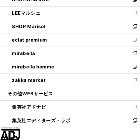
ィ
い
新
開
ウ
ン
ウ
し
LEEマルシェ
く
で
ド
ィ
い
新
開
ウ
ン
ウ
し
SHOP Marisol
く
で
ド
ィ
い
新
開
ウ
ン
ウ
し
eclat premium
く
で
ド
ィ
い
新
開
ウ
ン
ウ
し
mirabella
く
で
ド
ィ
い
新
開
ウ
ン
ウ
し
mirabella homme
く
で
ド
ィ
い
新
開
ウ
ン
ウ
し
zakka market
く
で
ド
ィ
い
新
開
ウ
ン
ウ
し
その他WEBサービス
く
で
ド
ィ
い
開
ウ
ン
ウ
集英社アドナビ
く
で
ド
ィ
新
開
ウ
ン
し
集英社エディターズ・ラボ
く
で
ド
い
新
開
ウ
ウ
し
く
で
ィ
い