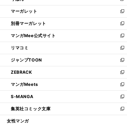
新
開
ウ
ン
し
マーガレット
く
で
ド
い
新
開
ウ
ウ
し
別冊マーガレット
く
で
ィ
い
新
開
ン
ウ
し
マンガMee公式サイト
く
ド
ィ
い
新
ウ
ン
ウ
し
リマコミ
で
ド
ィ
い
新
開
ウ
ン
ウ
し
ジャンプTOON
く
で
ド
ィ
い
新
開
ウ
ン
ウ
し
ZEBRACK
く
で
ド
ィ
い
新
開
ウ
ン
ウ
し
マンガMeets
く
で
ド
ィ
い
新
開
ウ
ン
ウ
し
S-MANGA
く
で
ド
ィ
い
新
開
ウ
ン
ウ
し
集英社コミック文庫
く
で
ド
ィ
い
新
開
ウ
ン
ウ
し
女性マンガ
く
で
ド
ィ
い
開