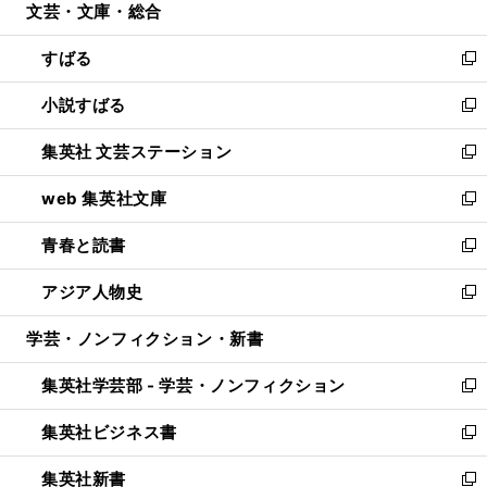
文芸・文庫・総合
く
で
ド
ィ
開
ウ
ン
すばる
く
で
ド
新
開
ウ
し
小説すばる
く
で
い
新
開
ウ
し
集英社 文芸ステーション
く
ィ
い
新
ン
ウ
し
web 集英社文庫
ド
ィ
い
新
ウ
ン
ウ
し
青春と読書
で
ド
ィ
い
新
開
ウ
ン
ウ
し
アジア人物史
く
で
ド
ィ
い
新
開
ウ
ン
ウ
し
学芸・ノンフィクション・新書
く
で
ド
ィ
い
開
ウ
ン
ウ
集英社学芸部 - 学芸・ノンフィクション
く
で
ド
ィ
新
開
ウ
ン
し
集英社ビジネス書
く
で
ド
い
新
開
ウ
ウ
し
集英社新書
く
で
ィ
い
新