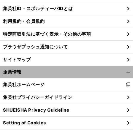
じ
集英社ID・スポルティーバIDとは
る
利用規約・会員規約
特定商取引法に基づく表示・その他の事項
ブラウザプッシュ通知について
サイトマップ
企業情報
開
く/
集英社ホームページ
新
閉
し
じ
集英社プライバシーガイドライン
い
る
ウ
SHUEISHA Privacy Guideline
ィ
ン
Setting of Cookies
ド
ウ