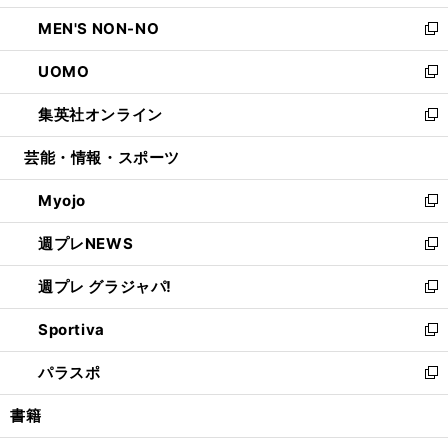
開
ウ
ン
ウ
し
MEN'S NON-NO
く
で
ド
ィ
い
新
開
ウ
ン
ウ
し
UOMO
く
で
ド
ィ
い
新
開
ウ
ン
ウ
し
集英社オンライン
く
で
ド
ィ
い
新
開
ウ
ン
ウ
し
芸能・情報・スポーツ
く
で
ド
ィ
い
開
ウ
ン
ウ
Myojo
く
で
ド
ィ
新
開
ウ
ン
し
週プレNEWS
く
で
ド
い
新
開
ウ
ウ
し
週プレ グラジャパ!
く
で
ィ
い
新
開
ン
ウ
し
Sportiva
く
ド
ィ
い
新
ウ
ン
ウ
し
パラスポ
で
ド
ィ
い
新
開
ウ
ン
ウ
し
書籍
く
で
ド
ィ
い
開
ウ
ン
ウ