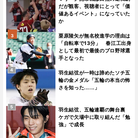
だが観客、視聴者にとって「価
値あるイベント」になっていた
か
栗原陵矢が無名校進学の理由は
3
「自転車で13分」 春江工出身
として最初で最後のプロ野球選
手となった
4
羽生結弦が一時は諦めたソチ五
輪の金メダル「五輪の本当の怖
さを知った......」
5
羽生結弦、五輪連覇の舞台裏
ケガで欠場中に取り組んだ「勉
強」で成長