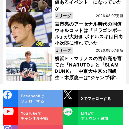
値あるイベント」になっていた
か
Jリーグ
2026.08.07更新
宮市亮のアーセナル時代の同僚
ウォルコットは『ドラゴンボー
ル』が大好き ポドルスキは日向
小次郎に憧れていた
Jリーグ
2026.08.07更新
横浜Ｆ・マリノスの宮市亮を育
てた『NARUTO』と『SLAM
DUNK』 中京大中京の同級
生・木原龍一は"ジャンプ係"だ
った
cebo
X
Facebookで
Xでフォローする
ok
フォローする
uTube
LINE
YouTubeで
LINEで
チャンネル登録
アカウント追加
stagra