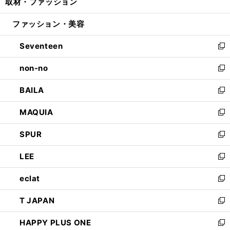
取材・ファッション
く
で
ド
ィ
い
開
ウ
ン
ウ
ファッション・美容
く
で
ド
ィ
開
ウ
ン
Seventeen
く
で
ド
新
開
ウ
し
non-no
く
で
い
新
開
ウ
し
BAILA
く
ィ
い
新
ン
ウ
し
MAQUIA
ド
ィ
い
新
ウ
ン
ウ
し
SPUR
で
ド
ィ
い
新
開
ウ
ン
ウ
し
LEE
く
で
ド
ィ
い
新
開
ウ
ン
ウ
し
eclat
く
で
ド
ィ
い
新
開
ウ
ン
ウ
し
T JAPAN
く
で
ド
ィ
い
新
開
ウ
ン
ウ
し
HAPPY PLUS ONE
く
で
ド
ィ
い
新