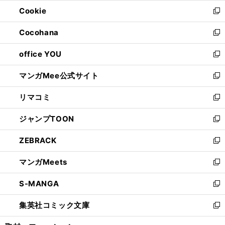
ウ
ン
ウ
Cookie
く
で
ド
ィ
新
開
ウ
ン
し
Cocohana
く
で
ド
い
新
開
ウ
ウ
し
office YOU
く
で
ィ
い
新
開
ン
ウ
し
マンガMee公式サイト
く
ド
ィ
い
新
ウ
ン
ウ
し
リマコミ
で
ド
ィ
い
新
開
ウ
ン
ウ
し
ジャンプTOON
く
で
ド
ィ
い
新
開
ウ
ン
ウ
し
ZEBRACK
く
で
ド
ィ
い
新
開
ウ
ン
ウ
し
マンガMeets
く
で
ド
ィ
い
新
開
ウ
ン
ウ
し
S-MANGA
く
で
ド
ィ
い
新
開
ウ
ン
ウ
し
集英社コミック文庫
く
で
ド
ィ
い
新
開
ウ
ン
ウ
し