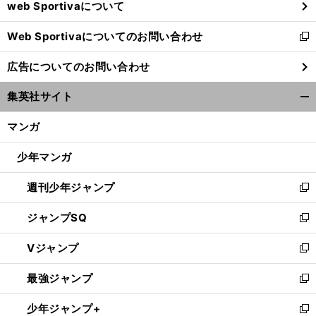
web Sportivaについて
で
開
Web Sportivaについてのお問い合わせ
く
新
し
広告についてのお問い合わせ
い
ウ
集英社サイト
ィ
開
ン
く/
マンガ
ド
閉
ウ
じ
少年マンガ
で
る
開
週刊少年ジャンプ
く
新
し
ジャンプSQ
い
新
ウ
し
Vジャンプ
ィ
い
新
ン
ウ
し
最強ジャンプ
ド
ィ
い
新
ウ
ン
ウ
し
少年ジャンプ+
で
ド
ィ
い
新