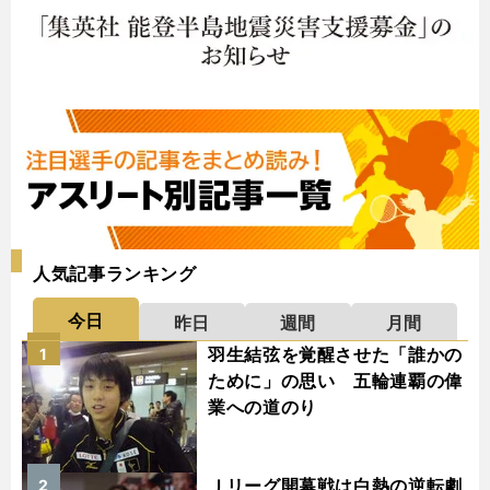
人気記事ランキング
今日
昨日
週間
月間
羽生結弦を覚醒させた「誰かの
1
ために」の思い 五輪連覇の偉
業への道のり
Ｊリーグ開幕戦は白熱の逆転劇
2