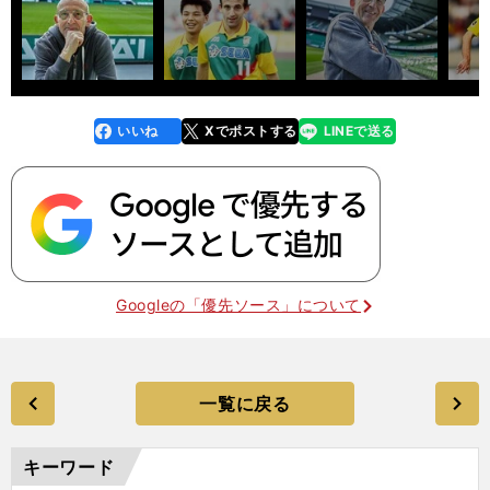
いいね
Xでポストする
LINEで送る
line
faceboo
x
k
Googleの「優先ソース」について
一覧に戻る
キーワード