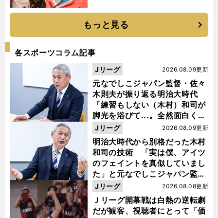
もっと見る
各スポーツコラム記事
Jリーグ
2026.08.09更新
元なでしこジャパン監督・佐々
木則夫が振り返る明治大時代
「練習もしない（木村）和司が
脚光を浴びて...。全然面白くな
い４年間でした」
Jリーグ
2026.08.09更新
明治大時代から別格だった木村
和司の技術 「実は僕、アイツ
のフェイントを真似していまし
た」と元なでしこジャパン監
督・佐々木則夫
Jリーグ
2026.08.08更新
Ｊリーグ開幕戦は白熱の逆転劇
だが観客、視聴者にとって「価