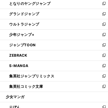
となりのヤングジャンプ
く
ド
ィ
い
新
ウ
ン
ウ
し
グランドジャンプ
で
ド
ィ
い
新
開
ウ
ン
ウ
し
ウルトラジャンプ
く
で
ド
ィ
い
新
開
ウ
ン
ウ
し
少年ジャンプ+
く
で
ド
ィ
い
新
開
ウ
ン
ウ
し
ジャンプTOON
く
で
ド
ィ
い
新
開
ウ
ン
ウ
し
ZEBRACK
く
で
ド
ィ
い
新
開
ウ
ン
ウ
し
S-MANGA
く
で
ド
ィ
い
新
開
ウ
ン
ウ
し
集英社ジャンプリミックス
く
で
ド
ィ
い
新
開
ウ
ン
ウ
し
集英社コミック文庫
く
で
ド
ィ
い
新
開
ウ
ン
ウ
し
少女マンガ
く
で
ド
ィ
い
開
ウ
ン
ウ
りぼん
く
で
ド
ィ