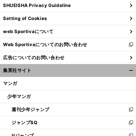
SHUEISHA Privacy Guideline
ィ
ン
Setting of Cookies
ド
ウ
web Sportivaについて
で
開
Web Sportivaについてのお問い合わせ
く
新
し
広告についてのお問い合わせ
い
ウ
集英社サイト
ィ
開
ン
く/
マンガ
ド
閉
ウ
じ
少年マンガ
で
る
開
週刊少年ジャンプ
く
新
し
ジャンプSQ
い
新
ウ
し
Vジャンプ