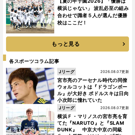
【夏の甲子園2026】「優勝は
横浜じゃない」 波乱必至の組み
合わせで識者５人が選んだ優勝
校はここだ！
もっと見る
各スポーツコラム記事
Jリーグ
2026.08.07更新
宮市亮のアーセナル時代の同僚
ウォルコットは『ドラゴンボー
ル』が大好き ポドルスキは日向
小次郎に憧れていた
Jリーグ
2026.08.07更新
横浜Ｆ・マリノスの宮市亮を育
てた『NARUTO』と『SLAM
DUNK』 中京大中京の同級