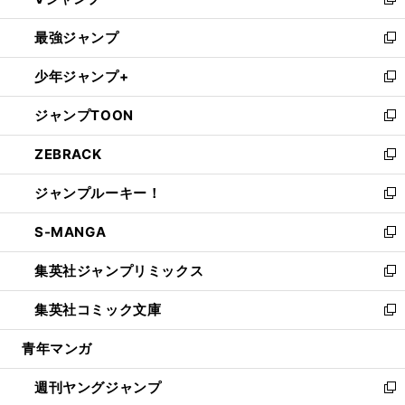
ィ
い
新
ン
ウ
し
最強ジャンプ
ド
ィ
い
新
ウ
ン
ウ
し
少年ジャンプ+
で
ド
ィ
い
新
開
ウ
ン
ウ
し
ジャンプTOON
く
で
ド
ィ
い
新
開
ウ
ン
ウ
し
ZEBRACK
く
で
ド
ィ
い
新
開
ウ
ン
ウ
し
ジャンプルーキー！
く
で
ド
ィ
い
新
開
ウ
ン
ウ
し
S-MANGA
く
で
ド
ィ
い
新
開
ウ
ン
ウ
し
集英社ジャンプリミックス
く
で
ド
ィ
い
新
開
ウ
ン
ウ
し
集英社コミック文庫
く
で
ド
ィ
い
新
開
ウ
ン
ウ
し
青年マンガ
く
で
ド
ィ
い
開
ウ
ン
ウ
週刊ヤングジャンプ
く
で
ド
ィ
新