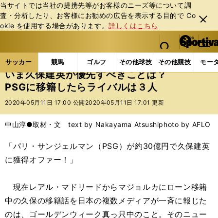
当サイトでは当社の提携先等がお客様のニーズ等について調
査・分析したり、お客様にお勧めの広告を表⽰する⽬的で Co
閉じ
okie を使⽤する場合があります。
詳しくはこちら
る
マイペ
web Sportiva (webスポルティーバ)
検索
メニュ
we
ー
サッカーの記事一覧
海外サッカー
海外サッカー
b
ジ
サッカー
競馬
ゴルフ
その他球技
その他競技
モー
ス
いま久保建英が優先すべきことは？
ポ
PSGに移籍したらライバルは３人
ル
テ
2020年05月11日 17:00 公開
2020年05月11日 17:01 更新
ィ
ー
中山淳●取材・文 text by Nakayama Atsushi
photo by AFLO
バ
「パリ・サンジェルマン（PSG）が約30億円で久保建英
に獲得オファー！」
現在レアル・マドリードからマジョルカにローン移籍
中の久保の移籍話を日本の複数メディアが一斉に報じた
のは、ゴールデンウィーク真っ只中のこと。そのニュー