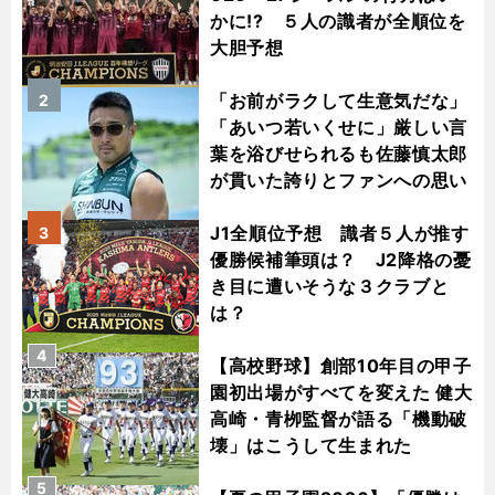
かに!? ５人の識者が全順位を
大胆予想
「お前がラクして生意気だな」
2
「あいつ若いくせに」厳しい言
葉を浴びせられるも佐藤慎太郎
が貫いた誇りとファンへの思い
J1全順位予想 識者５人が推す
3
優勝候補筆頭は？ J2降格の憂
き目に遭いそうな３クラブと
は？
4
【高校野球】創部10年目の甲子
園初出場がすべてを変えた 健大
高崎・青栁監督が語る「機動破
壊」はこうして生まれた
5