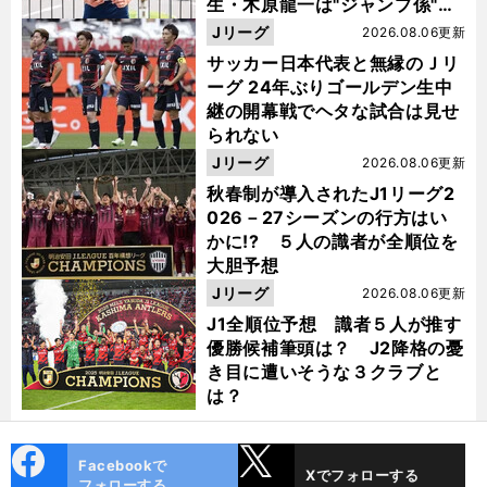
生・木原龍一は"ジャンプ係"だ
った
Jリーグ
2026.08.06更新
サッカー日本代表と無縁のＪリ
ーグ 24年ぶりゴールデン生中
継の開幕戦でヘタな試合は見せ
られない
Jリーグ
2026.08.06更新
秋春制が導入されたJ1リーグ2
026－27シーズンの行方はい
かに!? ５人の識者が全順位を
大胆予想
Jリーグ
2026.08.06更新
J1全順位予想 識者５人が推す
優勝候補筆頭は？ J2降格の憂
き目に遭いそうな３クラブと
は？
cebo
X
Facebookで
Xでフォローする
ok
フォローする