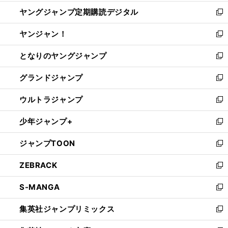
開
ウ
ン
し
ヤングジャンプ定期購読デジタル
く
で
ド
い
新
開
ウ
ウ
し
ヤンジャン！
く
で
ィ
い
新
開
ン
ウ
し
となりのヤングジャンプ
く
ド
ィ
い
新
ウ
ン
ウ
し
グランドジャンプ
で
ド
ィ
い
新
開
ウ
ン
ウ
し
ウルトラジャンプ
く
で
ド
ィ
い
新
開
ウ
ン
ウ
し
少年ジャンプ+
く
で
ド
ィ
い
新
開
ウ
ン
ウ
し
ジャンプTOON
く
で
ド
ィ
い
新
開
ウ
ン
ウ
し
ZEBRACK
く
で
ド
ィ
い
新
開
ウ
ン
ウ
し
S-MANGA
く
で
ド
ィ
い
新
開
ウ
ン
ウ
し
集英社ジャンプリミックス
く
で
ド
ィ
い
新
開
ウ
ン
ウ
し