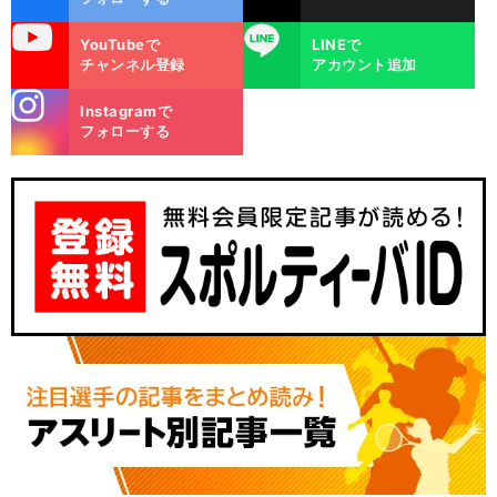
uTube
LINE
YouTubeで
LINEで
チャンネル登録
アカウント追加
stagra
Instagramで
m
フォローする