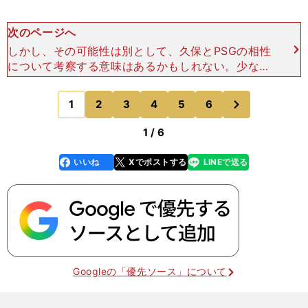
次のページへ
しかし、その可能性は別として、久保とPSGの相性
について考察する意味はあるかもしれない。少なく
とも「久保がパリSGに移籍したら......」というシ
ミュレーションは、今後の久保の進路を予測するう
次
1
2
3
4
5
6
のページへ
えで、
1 / 6
いいね
Xでポストする
LINEで送る
line
faceboo
x
k
Googleの「優先ソース」について