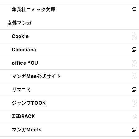
開
ウ
ン
ウ
し
集英社コミック文庫
く
で
ド
ィ
い
新
開
ウ
ン
ウ
し
女性マンガ
く
で
ド
ィ
い
開
ウ
ン
ウ
Cookie
く
で
ド
ィ
新
開
ウ
ン
し
Cocohana
く
で
ド
い
新
開
ウ
ウ
し
office YOU
く
で
ィ
い
新
開
ン
ウ
し
マンガMee公式サイト
く
ド
ィ
い
新
ウ
ン
ウ
し
リマコミ
で
ド
ィ
い
新
開
ウ
ン
ウ
し
ジャンプTOON
く
で
ド
ィ
い
新
開
ウ
ン
ウ
し
ZEBRACK
く
で
ド
ィ
い
新
開
ウ
ン
ウ
し
マンガMeets
く
で
ド
ィ
い
新
開
ウ
ン
ウ
し