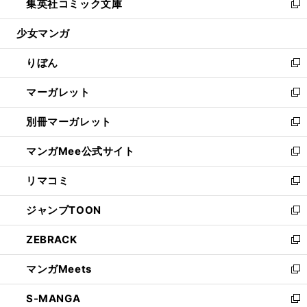
集英社コミック文庫
く
で
ド
ィ
い
新
開
ウ
ン
ウ
し
少女マンガ
く
で
ド
ィ
い
開
ウ
ン
ウ
りぼん
く
で
ド
ィ
新
開
ウ
ン
し
マーガレット
く
で
ド
い
新
開
ウ
ウ
し
別冊マーガレット
く
で
ィ
い
新
開
ン
ウ
し
マンガMee公式サイト
く
ド
ィ
い
新
ウ
ン
ウ
し
リマコミ
で
ド
ィ
い
新
開
ウ
ン
ウ
し
ジャンプTOON
く
で
ド
ィ
い
新
開
ウ
ン
ウ
し
ZEBRACK
く
で
ド
ィ
い
新
開
ウ
ン
ウ
し
マンガMeets
く
で
ド
ィ
い
新
開
ウ
ン
ウ
し
S-MANGA
く
で
ド
ィ
い
新