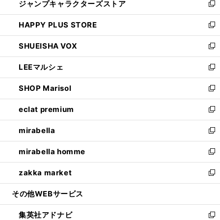
ジャンプキャラクターズストア
く
ィ
い
新
ン
ウ
し
HAPPY PLUS STORE
ド
ィ
い
新
ウ
ン
ウ
し
SHUEISHA VOX
で
ド
ィ
い
新
開
ウ
ン
ウ
し
LEEマルシェ
く
で
ド
ィ
い
新
開
ウ
ン
ウ
し
SHOP Marisol
く
で
ド
ィ
い
新
開
ウ
ン
ウ
し
eclat premium
く
で
ド
ィ
い
新
開
ウ
ン
ウ
し
mirabella
く
で
ド
ィ
い
新
開
ウ
ン
ウ
し
mirabella homme
く
で
ド
ィ
い
新
開
ウ
ン
ウ
し
zakka market
く
で
ド
ィ
い
新
開
ウ
ン
ウ
し
その他WEBサービス
く
で
ド
ィ
い
開
ウ
ン
ウ
集英社アドナビ
く
で
ド
ィ
新