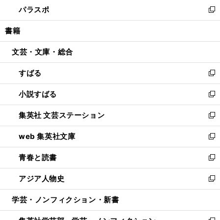
ウ
し
パラスポ
で
ド
ィ
い
新
開
ウ
ン
ウ
し
書籍
く
で
ド
ィ
い
開
ウ
ン
ウ
文芸・文庫・総合
く
で
ド
ィ
開
ウ
ン
すばる
く
で
ド
新
開
ウ
し
小説すばる
く
で
い
新
開
ウ
し
集英社 文芸ステーション
く
ィ
い
新
ン
ウ
し
web 集英社文庫
ド
ィ
い
新
ウ
ン
ウ
し
青春と読書
で
ド
ィ
い
新
開
ウ
ン
ウ
し
アジア人物史
く
で
ド
ィ
い
新
開
ウ
ン
ウ
し
学芸・ノンフィクション・新書
く
で
ド
ィ
い
開
ウ
ン
ウ