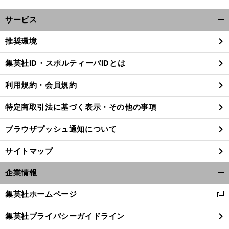
サービス
開
く/
推奨環境
閉
じ
集英社ID・スポルティーバIDとは
る
利用規約・会員規約
特定商取引法に基づく表示・その他の事項
ブラウザプッシュ通知について
サイトマップ
企業情報
開
く/
集英社ホームページ
新
。
閉
前
へ
し
じ
集英社プライバシーガイドライン
い
る
ウ