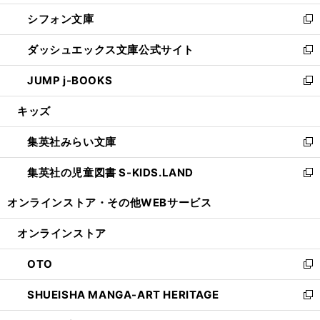
開
ウ
ウ
し
シフォン文庫
く
で
ィ
い
新
開
ン
ウ
し
ダッシュエックス文庫公式サイト
く
ド
ィ
い
新
ウ
ン
ウ
し
JUMP j-BOOKS
で
ド
ィ
い
新
開
ウ
ン
ウ
し
キッズ
く
で
ド
ィ
い
開
ウ
ン
ウ
集英社みらい文庫
く
で
ド
ィ
新
開
ウ
ン
し
集英社の児童図書 S-KIDS.LAND
く
で
ド
い
新
開
ウ
ウ
し
オンラインストア・
その他WEBサービス
く
で
ィ
い
開
ン
ウ
オンラインストア
く
ド
ィ
ウ
ン
OTO
で
ド
新
開
ウ
し
SHUEISHA MANGA-ART HERITAGE
く
で
い
新
開
ウ
し