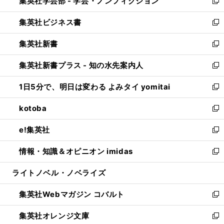
集英社学芸部 - 学芸・ノンフィクション
く
で
ド
ィ
新
開
ウ
ン
し
集英社ビジネス書
く
で
ド
い
新
開
ウ
ウ
し
集英社新書
く
で
ィ
い
新
開
ン
ウ
し
集英社新書プラス - 知の水先案内人
く
ド
ィ
い
新
ウ
ン
ウ
し
1日5分で、明日は変わる よみタイ yomitai
で
ド
ィ
い
新
開
ウ
ン
ウ
し
kotoba
く
で
ド
ィ
い
新
開
ウ
ン
ウ
し
e!集英社
く
で
ド
ィ
い
新
開
ウ
ン
ウ
し
情報・知識＆オピニオン imidas
く
で
ド
ィ
い
新
開
ウ
ン
ウ
し
ライトノベル・ノベライズ
く
で
ド
ィ
い
開
ウ
ン
ウ
集英社Webマガジン コバルト
く
で
ド
ィ
新
開
ウ
ン
し
集英社オレンジ文庫
く
で
ド
い
新