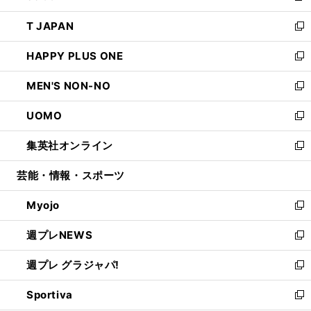
開
ウ
ン
ウ
し
T JAPAN
く
で
ド
ィ
い
新
開
ウ
ン
ウ
し
HAPPY PLUS ONE
く
で
ド
ィ
い
新
開
ウ
ン
ウ
し
MEN'S NON-NO
く
で
ド
ィ
い
新
開
ウ
ン
ウ
し
UOMO
く
で
ド
ィ
い
新
開
ウ
ン
ウ
し
集英社オンライン
く
で
ド
ィ
い
新
開
ウ
ン
ウ
し
芸能・情報・スポーツ
く
で
ド
ィ
い
開
ウ
ン
ウ
Myojo
く
で
ド
ィ
新
開
ウ
ン
し
週プレNEWS
く
で
ド
い
新
開
ウ
ウ
し
週プレ グラジャパ!
く
で
ィ
い
新
開
ン
ウ
し
Sportiva
く
ド
ィ
い
新
ウ
ン