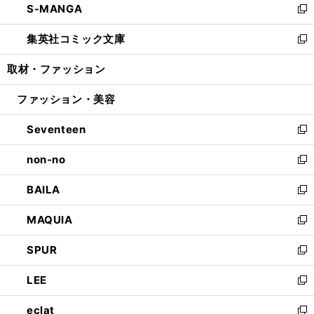
S-MANGA
く
で
ド
ィ
い
新
開
ウ
ン
ウ
し
集英社コミック文庫
く
で
ド
ィ
い
新
開
ウ
ン
ウ
し
取材・ファッション
く
で
ド
ィ
い
開
ウ
ン
ウ
ファッション・美容
く
で
ド
ィ
開
ウ
ン
Seventeen
く
で
ド
新
開
ウ
し
non-no
く
で
い
新
開
ウ
し
BAILA
く
ィ
い
新
ン
ウ
し
MAQUIA
ド
ィ
い
新
ウ
ン
ウ
し
SPUR
で
ド
ィ
い
新
開
ウ
ン
ウ
し
LEE
く
で
ド
ィ
い
新
開
ウ
ン
ウ
し
eclat
く
で
ド
ィ
い
新