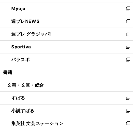
開
ウ
ン
ウ
Myojo
く
で
ド
ィ
新
開
ウ
ン
し
週プレNEWS
く
で
ド
い
新
開
ウ
ウ
し
週プレ グラジャパ!
く
で
ィ
い
新
開
ン
ウ
し
Sportiva
く
ド
ィ
い
新
ウ
ン
ウ
し
パラスポ
で
ド
ィ
い
新
開
ウ
ン
ウ
し
書籍
く
で
ド
ィ
い
開
ウ
ン
ウ
文芸・文庫・総合
く
で
ド
ィ
開
ウ
ン
すばる
く
で
ド
新
開
ウ
し
小説すばる
く
で
い
新
開
ウ
し
集英社 文芸ステーション
く
ィ
い
新
ン
ウ
し