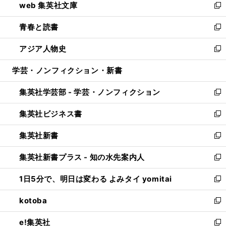
web 集英社文庫
ド
ィ
い
新
ウ
ン
ウ
し
青春と読書
で
ド
ィ
い
新
開
ウ
ン
ウ
し
アジア人物史
く
で
ド
ィ
い
新
開
ウ
ン
ウ
し
学芸・ノンフィクション・新書
く
で
ド
ィ
い
開
ウ
ン
ウ
集英社学芸部 - 学芸・ノンフィクション
く
で
ド
ィ
新
開
ウ
ン
し
集英社ビジネス書
く
で
ド
い
新
開
ウ
ウ
し
集英社新書
く
で
ィ
い
新
開
ン
ウ
し
集英社新書プラス - 知の水先案内人
く
ド
ィ
い
新
ウ
ン
ウ
し
1日5分で、明日は変わる よみタイ yomitai
で
ド
ィ
い
新
開
ウ
ン
ウ
し
kotoba
く
で
ド
ィ
い
新
開
ウ
ン
ウ
し
e!集英社
く
で
ド
ィ
い
新