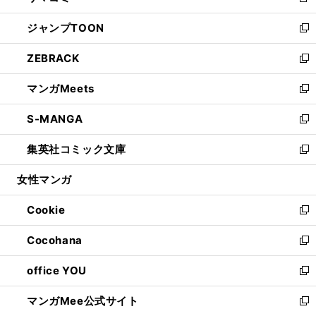
新
開
ウ
ン
ウ
し
ジャンプTOON
く
で
ド
ィ
い
新
開
ウ
ン
ウ
し
ZEBRACK
く
で
ド
ィ
い
新
開
ウ
ン
ウ
し
マンガMeets
く
で
ド
ィ
い
新
開
ウ
ン
ウ
し
S-MANGA
く
で
ド
ィ
い
新
開
ウ
ン
ウ
し
集英社コミック文庫
く
で
ド
ィ
い
新
開
ウ
ン
ウ
し
女性マンガ
く
で
ド
ィ
い
開
ウ
ン
ウ
Cookie
く
で
ド
ィ
新
開
ウ
ン
し
Cocohana
く
で
ド
い
新
開
ウ
ウ
し
office YOU
く
で
ィ
い
新
開
ン
ウ
し
マンガMee公式サイト
く
ド
ィ
い
新