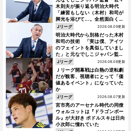
木則夫が振り返る明治大時代
「練習もしない（木村）和司が
脚光を浴びて...。全然面白くな
い４年間でした」
Jリーグ
2026.08.09更新
明治大時代から別格だった木村
和司の技術 「実は僕、アイツ
のフェイントを真似していまし
た」と元なでしこジャパン監
督・佐々木則夫
Jリーグ
2026.08.08更新
Ｊリーグ開幕戦は白熱の逆転劇
だが観客、視聴者にとって「価
値あるイベント」になっていた
か
Jリーグ
2026.08.07更新
宮市亮のアーセナル時代の同僚
ウォルコットは『ドラゴンボー
ル』が大好き ポドルスキは日向
小次郎に憧れていた