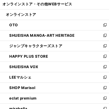
オンラインストア・
その他WEBサービス
く
で
ィ
い
開
ン
ウ
オンラインストア
く
ド
ィ
ウ
ン
OTO
で
ド
新
開
ウ
し
SHUEISHA MANGA-ART HERITAGE
く
で
い
新
開
ウ
し
ジャンプキャラクターズストア
く
ィ
い
新
ン
ウ
し
HAPPY PLUS STORE
ド
ィ
い
新
ウ
ン
ウ
し
SHUEISHA VOX
で
ド
ィ
い
新
開
ウ
ン
ウ
し
LEEマルシェ
く
で
ド
ィ
い
新
開
ウ
ン
ウ
し
SHOP Marisol
く
で
ド
ィ
い
新
開
ウ
ン
ウ
し
eclat premium
く
で
ド
ィ
い
新
開
ウ
ン
ウ
し
mirabella
く
で
ド