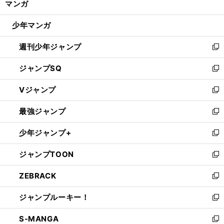
マンガ
ド
閉
ウ
じ
少年マンガ
で
る
開
週刊少年ジャンプ
く
新
し
ジャンプSQ
い
新
ウ
し
Vジャンプ
ィ
い
新
ン
ウ
し
最強ジャンプ
ド
ィ
い
新
ウ
ン
ウ
し
少年ジャンプ+
で
ド
ィ
い
新
開
ウ
ン
ウ
し
ジャンプTOON
く
で
ド
ィ
い
新
開
ウ
ン
ウ
し
ZEBRACK
く
で
ド
ィ
い
新
開
ウ
ン
ウ
し
ジャンプルーキー！
く
で
ド
ィ
い
新
開
ウ
ン
ウ
し
S-MANGA
く
で
ド
ィ
い
新