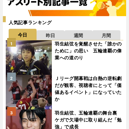
人気記事ランキング
今日
昨日
週間
月間
羽生結弦を覚醒させた「誰かの
1
ために」の思い 五輪連覇の偉
業への道のり
Ｊリーグ開幕戦は白熱の逆転劇
2
だが観客、視聴者にとって「価
値あるイベント」になっていた
か
羽生結弦、五輪連覇の舞台裏
3
ケガで欠場中に取り組んだ「勉
強」で成長