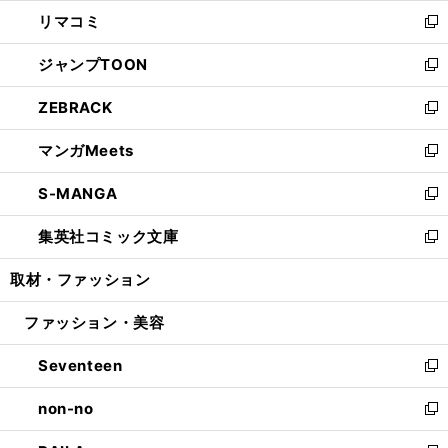
ウ
ン
ウ
し
リマコミ
で
ド
ィ
い
新
開
ウ
ン
ウ
し
ジャンプTOON
く
で
ド
ィ
い
新
開
ウ
ン
ウ
し
ZEBRACK
く
で
ド
ィ
い
新
開
ウ
ン
ウ
し
マンガMeets
く
で
ド
ィ
い
新
開
ウ
ン
ウ
し
S-MANGA
く
で
ド
ィ
い
新
開
ウ
ン
ウ
し
集英社コミック文庫
く
で
ド
ィ
い
新
開
ウ
ン
ウ
し
取材・ファッション
く
で
ド
ィ
い
開
ウ
ン
ウ
ファッション・美容
く
で
ド
ィ
開
ウ
ン
Seventeen
く
で
ド
新
開
ウ
し
non-no
く
で
い
新
開
ウ
し