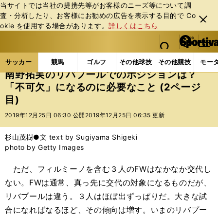
当サイトでは当社の提携先等がお客様のニーズ等について調
査・分析したり、お客様にお勧めの広告を表⽰する⽬的で Co
閉じ
okie を使⽤する場合があります。
詳しくはこちら
る
マイペ
web Sportiva (webスポルティーバ)
検索
メニュ
we
ー
サッカーの記事一覧
海外サッカー
海外サッカー
b
ジ
サッカー
競馬
ゴルフ
その他球技
その他競技
モー
ス
南野拓実のリバプールでのポジションは？
ポ
「不可欠」になるのに必要なこと (2ページ
ル
目)
テ
ィ
2019年12月25日 06:30 公開
2019年12月25日 06:35 更新
ー
バ
杉山茂樹●文 text by Sugiyama Shigeki
photo by Getty Images
ただ、フィルミーノを含む３人のFWはなかなか交代し
ない。FWは通常、真っ先に交代の対象になるものだが、
リバプールは違う。３人はほぼ出ずっぱりだ。大きな試
合になればなるほど、その傾向は増す。いまのリバプー