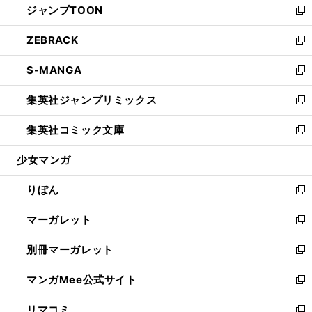
ジャンプTOON
く
で
ド
ィ
い
新
開
ウ
ン
ウ
し
ZEBRACK
く
で
ド
ィ
い
新
開
ウ
ン
ウ
し
S-MANGA
く
で
ド
ィ
い
新
開
ウ
ン
ウ
し
集英社ジャンプリミックス
く
で
ド
ィ
い
新
開
ウ
ン
ウ
し
集英社コミック文庫
く
で
ド
ィ
い
新
開
ウ
ン
ウ
し
少女マンガ
く
で
ド
ィ
い
開
ウ
ン
ウ
りぼん
く
で
ド
ィ
新
開
ウ
ン
し
マーガレット
く
で
ド
い
新
開
ウ
ウ
し
別冊マーガレット
く
で
ィ
い
新
開
ン
ウ
し
マンガMee公式サイト
く
ド
ィ
い
新
ウ
ン
ウ
し
リマコミ
で
ド
ィ
い