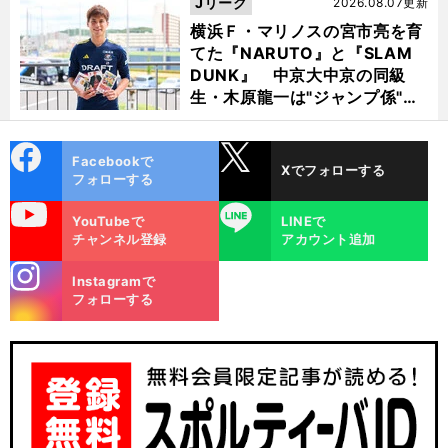
Jリーグ
2026.08.07更新
横浜Ｆ・マリノスの宮市亮を育
てた『NARUTO』と『SLAM
DUNK』 中京大中京の同級
生・木原龍一は"ジャンプ係"だ
った
cebo
X
Facebookで
Xでフォローする
ok
フォローする
uTube
LINE
YouTubeで
LINEで
チャンネル登録
アカウント追加
stagra
Instagramで
m
フォローする