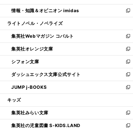
開
ウ
ン
ウ
し
情報・知識＆オピニオン imidas
く
で
ド
ィ
い
新
開
ウ
ン
ウ
し
ライトノベル・ノベライズ
く
で
ド
ィ
い
開
ウ
ン
ウ
集英社Webマガジン コバルト
く
で
ド
ィ
新
開
ウ
ン
し
集英社オレンジ文庫
く
で
ド
い
新
開
ウ
ウ
し
シフォン文庫
く
で
ィ
い
新
開
ン
ウ
し
ダッシュエックス文庫公式サイト
く
ド
ィ
い
新
ウ
ン
ウ
し
JUMP j-BOOKS
で
ド
ィ
い
新
開
ウ
ン
ウ
し
キッズ
く
で
ド
ィ
い
開
ウ
ン
ウ
集英社みらい文庫
く
で
ド
ィ
新
開
ウ
ン
し
集英社の児童図書 S-KIDS.LAND
く
で
ド
い
新
開
ウ
ウ
し