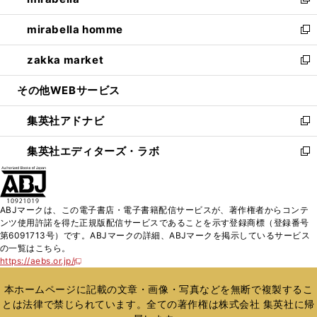
ィ
い
新
開
ウ
ン
ウ
し
mirabella homme
く
で
ド
ィ
い
新
開
ウ
ン
ウ
し
zakka market
く
で
ド
ィ
い
新
開
ウ
ン
ウ
し
その他WEBサービス
く
で
ド
ィ
い
開
ウ
ン
ウ
集英社アドナビ
く
で
ド
ィ
新
開
ウ
ン
し
集英社エディターズ・ラボ
く
で
ド
い
新
開
ウ
ウ
し
く
で
ィ
い
開
ン
ウ
ABJマークは、この電子書店・電子書籍配信サービスが、著作権者からコンテ
く
ド
ィ
ンツ使用許諾を得た正規版配信サービスであることを示す登録商標（登録番号
ウ
ン
第6091713号）です。ABJマークの詳細、ABJマークを掲示しているサービス
で
ド
の一覧はこちら。
開
ウ
https://aebs.or.jp/
新
く
で
し
い
開
本ホームページに記載の文章・画像・写真などを無断で複製するこ
ウ
く
とは法律で禁じられています。全ての著作権は株式会社 集英社に帰
ィ