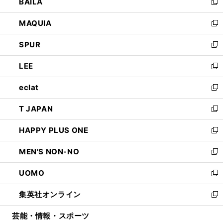
BAILA
く
ィ
い
新
ン
ウ
し
MAQUIA
ド
ィ
い
新
ウ
ン
ウ
し
SPUR
で
ド
ィ
い
新
開
ウ
ン
ウ
し
LEE
く
で
ド
ィ
い
新
開
ウ
ン
ウ
し
eclat
く
で
ド
ィ
い
新
開
ウ
ン
ウ
し
T JAPAN
く
で
ド
ィ
い
新
開
ウ
ン
ウ
し
HAPPY PLUS ONE
く
で
ド
ィ
い
新
開
ウ
ン
ウ
し
MEN'S NON-NO
く
で
ド
ィ
い
新
開
ウ
ン
ウ
し
UOMO
く
で
ド
ィ
い
新
開
ウ
ン
ウ
し
集英社オンライン
く
で
ド
ィ
い
新
開
ウ
ン
ウ
し
芸能・情報・スポーツ
く
で
ド
ィ
い