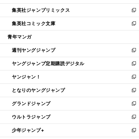
開
ウ
ン
ウ
し
集英社ジャンプリミックス
く
で
ド
ィ
い
新
開
ウ
ン
ウ
し
集英社コミック文庫
く
で
ド
ィ
い
新
開
ウ
ン
ウ
し
青年マンガ
く
で
ド
ィ
い
開
ウ
ン
ウ
週刊ヤングジャンプ
く
で
ド
ィ
新
開
ウ
ン
し
ヤングジャンプ定期購読デジタル
く
で
ド
い
新
開
ウ
ウ
し
ヤンジャン！
く
で
ィ
い
新
開
ン
ウ
し
となりのヤングジャンプ
く
ド
ィ
い
新
ウ
ン
ウ
し
グランドジャンプ
で
ド
ィ
い
新
開
ウ
ン
ウ
し
ウルトラジャンプ
く
で
ド
ィ
い
新
開
ウ
ン
ウ
し
少年ジャンプ+
く
で
ド
ィ
い
新
開
ウ
ン
ウ
し