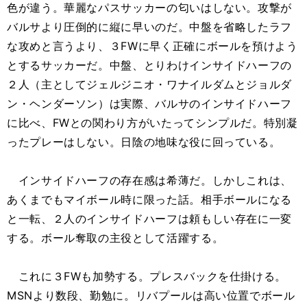
色が違う。華麗なパスサッカーの匂いはしない。攻撃が
バルサより圧倒的に縦に早いのだ。中盤を省略したラフ
な攻めと言うより、３FWに早く正確にボールを預けよう
とするサッカーだ。中盤、とりわけインサイドハーフの
２人（主としてジェルジニオ・ワナイルダムとジョルダ
ン・ヘンダーソン）は実際、バルサのインサイドハーフ
に比べ、FWとの関わり方がいたってシンプルだ。特別凝
ったプレーはしない。日陰の地味な役に回っている。
インサイドハーフの存在感は希薄だ。しかしこれは、
あくまでもマイボール時に限った話。相手ボールになる
と一転、２人のインサイドハーフは頼もしい存在に一変
する。ボール奪取の主役として活躍する。
これに３FWも加勢する。プレスバックを仕掛ける。
MSNより数段、勤勉に。リバプールは高い位置でボール