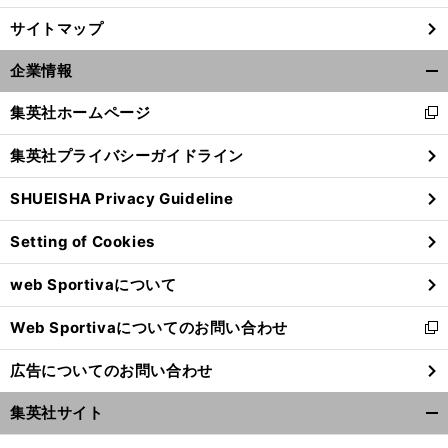
サイトマップ
前
へ
企業情報
開
く/
集英社ホームページ
新
閉
し
じ
集英社プライバシーガイドライン
い
る
ウ
SHUEISHA Privacy Guideline
ィ
ン
Setting of Cookies
ド
ウ
web Sportivaについて
で
開
Web Sportivaについてのお問い合わせ
く
新
し
広告についてのお問い合わせ
い
ウ
集英社サイト
ィ
開
ン
く/