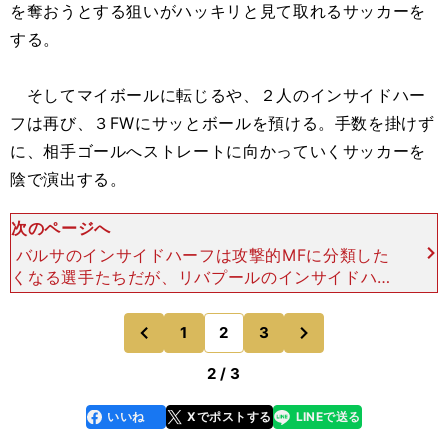
を奪おうとする狙いがハッキリと見て取れるサッカーを
する。
そしてマイボールに転じるや、２人のインサイドハー
フは再び、３FWにサッとボールを預ける。手数を掛けず
に、相手ゴールへストレートに向かっていくサッカーを
陰で演出する。
次のページへ
バルサのインサイドハーフは攻撃的MFに分類した
くなる選手たちだが、リバプールのインサイドハー
フは４－４－２の真ん中、センターハーフ的なの
だ。守備的MFのようでさえある。 この攻撃的MF
次
1
2
3
のページへ
のページへ
とは言い難い、総
前
2 / 3
いいね
Xでポストする
LINEで送る
line
faceboo
x
k