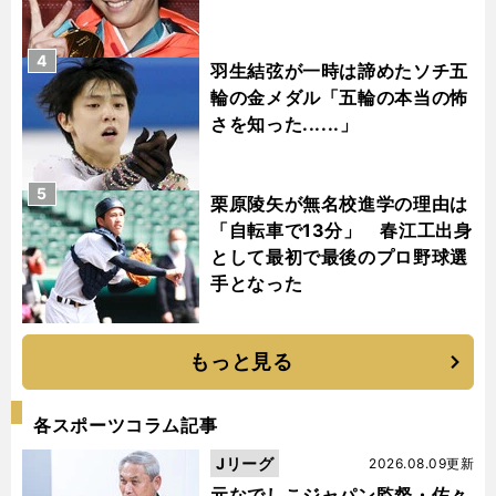
4
羽生結弦が一時は諦めたソチ五
輪の金メダル「五輪の本当の怖
さを知った......」
5
栗原陵矢が無名校進学の理由は
「自転車で13分」 春江工出身
として最初で最後のプロ野球選
手となった
もっと見る
各スポーツコラム記事
Jリーグ
2026.08.09更新
元なでしこジャパン監督・佐々