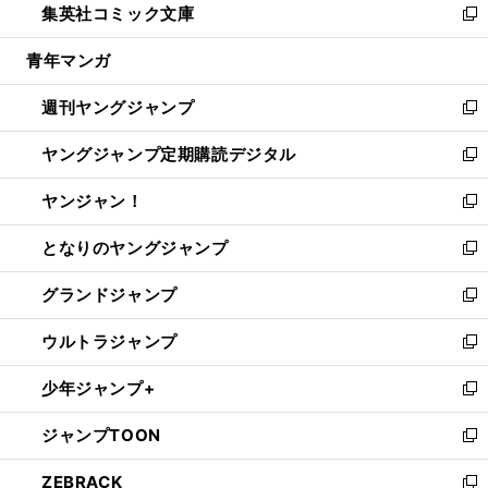
集英社コミック文庫
く
で
ド
ィ
い
新
開
ウ
ン
ウ
し
青年マンガ
く
で
ド
ィ
い
開
ウ
ン
ウ
週刊ヤングジャンプ
く
で
ド
ィ
新
開
ウ
ン
し
ヤングジャンプ定期購読デジタル
く
で
ド
い
新
開
ウ
ウ
し
ヤンジャン！
く
で
ィ
い
新
開
ン
ウ
し
となりのヤングジャンプ
く
ド
ィ
い
新
ウ
ン
ウ
し
グランドジャンプ
で
ド
ィ
い
新
開
ウ
ン
ウ
し
ウルトラジャンプ
く
で
ド
ィ
い
新
開
ウ
ン
ウ
し
少年ジャンプ+
く
で
ド
ィ
い
新
開
ウ
ン
ウ
し
ジャンプTOON
く
で
ド
ィ
い
新
開
ウ
ン
ウ
し
ZEBRACK
く
で
ド
ィ
い
新