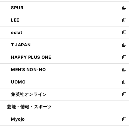
ウ
ン
ウ
し
SPUR
で
ド
ィ
い
新
開
ウ
ン
ウ
し
LEE
く
で
ド
ィ
い
新
開
ウ
ン
ウ
し
eclat
く
で
ド
ィ
い
新
開
ウ
ン
ウ
し
T JAPAN
く
で
ド
ィ
い
新
開
ウ
ン
ウ
し
HAPPY PLUS ONE
く
で
ド
ィ
い
新
開
ウ
ン
ウ
し
MEN'S NON-NO
く
で
ド
ィ
い
新
開
ウ
ン
ウ
し
UOMO
く
で
ド
ィ
い
新
開
ウ
ン
ウ
し
集英社オンライン
く
で
ド
ィ
い
新
開
ウ
ン
ウ
し
芸能・情報・スポーツ
く
で
ド
ィ
い
開
ウ
ン
ウ
Myojo
く
で
ド
ィ
新
開
ウ
ン
し