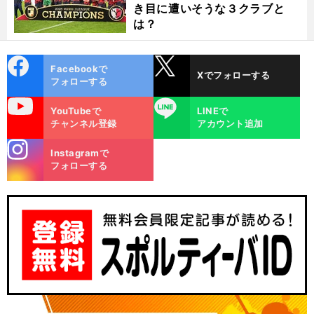
き目に遭いそうな３クラブと
は？
cebo
X
Facebookで
Xでフォローする
ok
フォローする
uTube
LINE
YouTubeで
LINEで
チャンネル登録
アカウント追加
stagra
Instagramで
m
フォローする