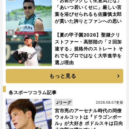
「お前がラクして生意気だな」
「あいつ若いくせに」厳しい言
葉を浴びせられるも佐藤慎太郎
が貫いた誇りとファンへの思い
5
【夏の甲子園2026】聖隷クリ
ストファー・高部陸の「２回加
速する」規格外のストレート そ
れでもプロではなく大学進学を
選ぶ理由
もっと見る
各スポーツコラム記事
Jリーグ
2026.08.07更新
宮市亮のアーセナル時代の同僚
ウォルコットは『ドラゴンボー
ル』が大好き ポドルスキは日向