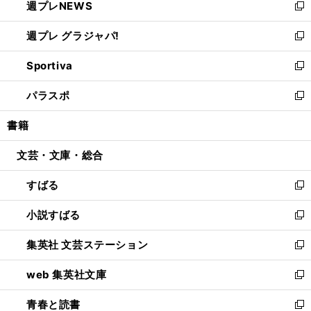
週プレNEWS
く
で
ド
い
新
開
ウ
ウ
し
週プレ グラジャパ!
く
で
ィ
い
新
開
ン
ウ
し
Sportiva
く
ド
ィ
い
新
ウ
ン
ウ
し
パラスポ
で
ド
ィ
い
新
開
ウ
ン
ウ
し
書籍
く
で
ド
ィ
い
開
ウ
ン
ウ
文芸・文庫・総合
く
で
ド
ィ
開
ウ
ン
すばる
く
で
ド
新
開
ウ
し
小説すばる
く
で
い
新
開
ウ
し
集英社 文芸ステーション
く
ィ
い
新
ン
ウ
し
web 集英社文庫
ド
ィ
い
新
ウ
ン
ウ
し
青春と読書
で
ド
ィ
い
新