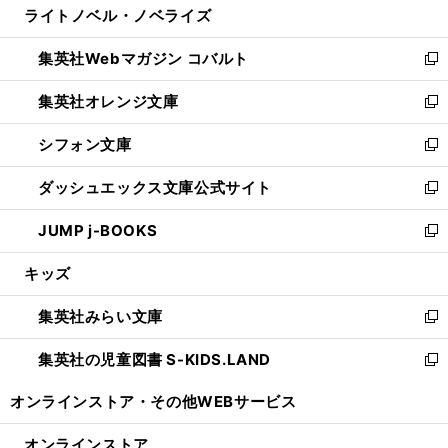
ライトノベル・ノベライズ
く
で
ド
ィ
い
開
ウ
ン
ウ
集英社Webマガジン コバルト
く
で
ド
ィ
新
開
ウ
ン
し
集英社オレンジ文庫
く
で
ド
い
新
開
ウ
ウ
し
シフォン文庫
く
で
ィ
い
新
開
ン
ウ
し
ダッシュエックス文庫公式サイト
く
ド
ィ
い
新
ウ
ン
ウ
し
JUMP j-BOOKS
で
ド
ィ
い
新
開
ウ
ン
ウ
し
キッズ
く
で
ド
ィ
い
開
ウ
ン
ウ
集英社みらい文庫
く
で
ド
ィ
新
開
ウ
ン
し
集英社の児童図書 S-KIDS.LAND
く
で
ド
い
新
開
ウ
ウ
し
オンラインストア・
その他WEBサービス
く
で
ィ
い
開
ン
ウ
オンラインストア
く
ド
ィ