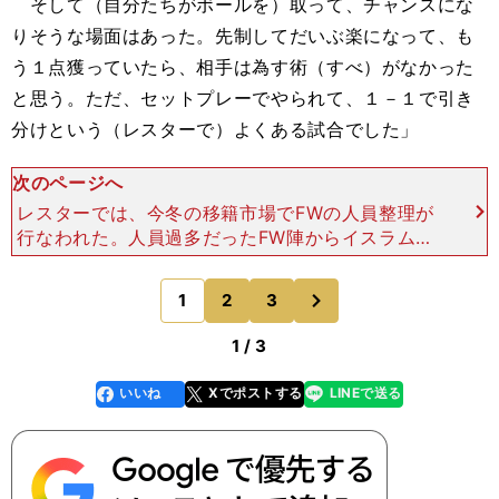
そして（自分たちがボールを）取って、チャンスにな
りそうな場面はあった。先制してだいぶ楽になって、も
う１点獲っていたら、相手は為す術（すべ）がなかった
と思う。ただ、セットプレーでやられて、１－１で引き
分けという（レスターで）よくある試合でした」
次のページへ
レスターでは、今冬の移籍市場でFWの人員整理が
行なわれた。人員過多だったFW陣からイスラム・
スリマニ（→ニューカッスル・ユナイテッドへレン
タル）、レオナルド・ウジョア（→ブライトンへレ
次
1
2
3
のページへ
ンタル）、アーメ
1 / 3
いいね
Xでポストする
LINEで送る
line
faceboo
x
k