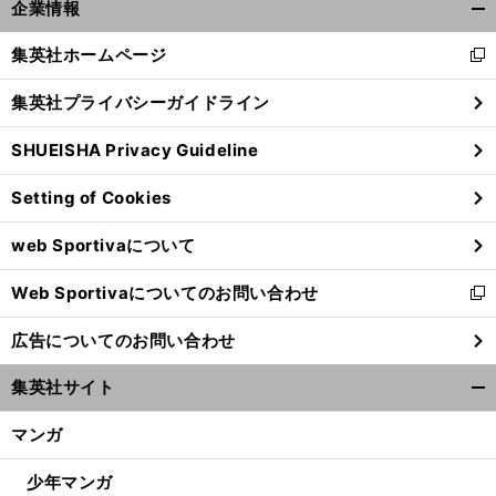
企業情報
開
く/
集英社ホームページ
新
閉
し
じ
集英社プライバシーガイドライン
い
る
ウ
SHUEISHA Privacy Guideline
ィ
ン
Setting of Cookies
ド
ウ
web Sportivaについて
で
開
Web Sportivaについてのお問い合わせ
く
新
し
広告についてのお問い合わせ
い
ウ
集英社サイト
ィ
開
ン
く/
マンガ
ド
閉
ウ
じ
少年マンガ
で
る