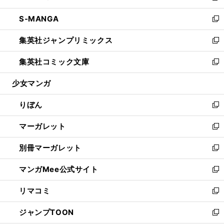
開
ウ
ン
ウ
し
S-MANGA
く
で
ド
ィ
い
新
開
ウ
ン
ウ
し
集英社ジャンプリミックス
く
で
ド
ィ
い
新
開
ウ
ン
ウ
し
集英社コミック文庫
く
で
ド
ィ
い
新
開
ウ
ン
ウ
し
少女マンガ
く
で
ド
ィ
い
開
ウ
ン
ウ
りぼん
く
で
ド
ィ
新
開
ウ
ン
し
マーガレット
く
で
ド
い
新
開
ウ
ウ
し
別冊マーガレット
く
で
ィ
い
新
開
ン
ウ
し
マンガMee公式サイト
く
ド
ィ
い
新
ウ
ン
ウ
し
リマコミ
で
ド
ィ
い
新
開
ウ
ン
ウ
し
ジャンプTOON
く
で
ド
ィ
い
新
開
ウ
ン