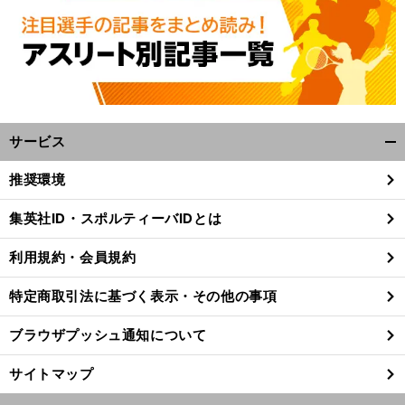
サービス
開
く/
推奨環境
閉
、
。
強
前
じ
へ
集英社ID・スポルティーバIDとは
る
利用規約・会員規約
特定商取引法に基づく表示・その他の事項
ブラウザプッシュ通知について
サイトマップ