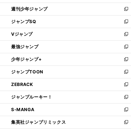
開
週刊少年ジャンプ
く
新
し
ジャンプSQ
い
新
ウ
し
Vジャンプ
ィ
い
新
ン
ウ
し
最強ジャンプ
ド
ィ
い
新
ウ
ン
ウ
し
少年ジャンプ+
で
ド
ィ
い
新
開
ウ
ン
ウ
し
ジャンプTOON
く
で
ド
ィ
い
新
開
ウ
ン
ウ
し
ZEBRACK
く
で
ド
ィ
い
新
開
ウ
ン
ウ
し
ジャンプルーキー！
く
で
ド
ィ
い
新
開
ウ
ン
ウ
し
S-MANGA
く
で
ド
ィ
い
新
開
ウ
ン
ウ
し
集英社ジャンプリミックス
く
で
ド
ィ
い
新
開
ウ
ン
ウ
し