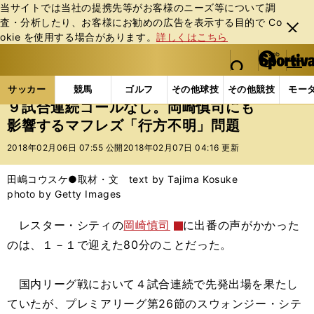
当サイトでは当社の提携先等がお客様のニーズ等について調
査・分析したり、お客様にお勧めの広告を表⽰する⽬的で Co
閉じ
okie を使⽤する場合があります。
詳しくはこちら
る
マイペ
web Sportiva (webスポルティーバ)
検索
メニュ
we
ー
サッカーの記事一覧
海外サッカー
海外サッカー
b
ジ
サッカー
競馬
ゴルフ
その他球技
その他競技
モー
ス
９試合連続ゴールなし。岡崎慎司にも
ポ
影響するマフレズ「行方不明」問題
ル
テ
2018年02月06日 07:55 公開
2018年02月07日 04:16 更新
ィ
ー
田嶋コウスケ●取材・文 text by Tajima Kosuke
バ
photo by Getty Images
レスター・シティの
岡崎慎司
に出番の声がかかった
のは、１－１で迎えた80分のことだった。
国内リーグ戦において４試合連続で先発出場を果たし
ていたが、プレミアリーグ第26節のスウォンジー・シテ