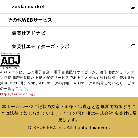
ウ
ン
ウ
し
zakka market
く
で
ド
ィ
い
新
開
ウ
ン
ウ
し
その他WEBサービス
く
で
ド
ィ
い
開
ウ
ン
ウ
集英社アドナビ
く
で
ド
ィ
新
開
ウ
ン
し
集英社エディターズ・ラボ
く
で
ド
い
新
開
ウ
ウ
し
く
で
ィ
い
開
ン
ウ
ABJマークは、この電子書店・電子書籍配信サービスが、著作権者からコンテ
く
ド
ィ
ンツ使用許諾を得た正規版配信サービスであることを示す登録商標（登録番号
ウ
ン
第6091713号）です。ABJマークの詳細、ABJマークを掲示しているサービス
で
ド
の一覧はこちら。
開
ウ
https://aebs.or.jp/
新
く
で
し
い
開
本ホームページに記載の文章・画像・写真などを無断で複製するこ
ウ
く
とは法律で禁じられています。全ての著作権は株式会社 集英社に帰
ィ
属します。
ン
ド
© SHUEISHA Inc. All Rights Reserved.
ウ
で