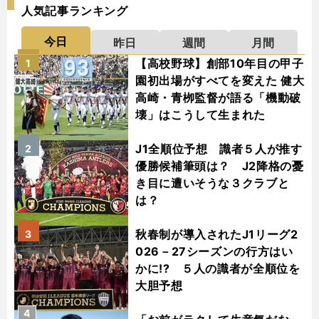
人気記事ランキング
今日
昨日
週間
月間
【高校野球】創部10年目の甲子
1
園初出場がすべてを変えた 健大
高崎・青栁監督が語る「機動破
壊」はこうして生まれた
J1全順位予想 識者５人が推す
2
優勝候補筆頭は？ J2降格の憂
き目に遭いそうな３クラブと
は？
秋春制が導入されたJ1リーグ2
3
026－27シーズンの行方はい
かに!? ５人の識者が全順位を
大胆予想
4