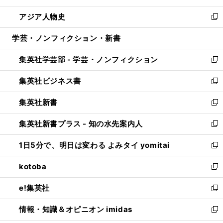
開
ウ
ン
ウ
し
アジア人物史
く
で
ド
ィ
い
新
開
ウ
ン
ウ
し
学芸・ノンフィクション・新書
く
で
ド
ィ
い
開
ウ
ン
ウ
集英社学芸部 - 学芸・ノンフィクション
く
で
ド
ィ
新
開
ウ
ン
し
集英社ビジネス書
く
で
ド
い
新
開
ウ
ウ
し
集英社新書
く
で
ィ
い
新
開
ン
ウ
し
集英社新書プラス - 知の水先案内人
く
ド
ィ
い
新
ウ
ン
ウ
し
1日5分で、明日は変わる よみタイ yomitai
で
ド
ィ
い
新
開
ウ
ン
ウ
し
kotoba
く
で
ド
ィ
い
新
開
ウ
ン
ウ
し
e!集英社
く
で
ド
ィ
い
新
開
ウ
ン
ウ
し
情報・知識＆オピニオン imidas
く
で
ド
ィ
い
新
開
ウ
ン
ウ
し