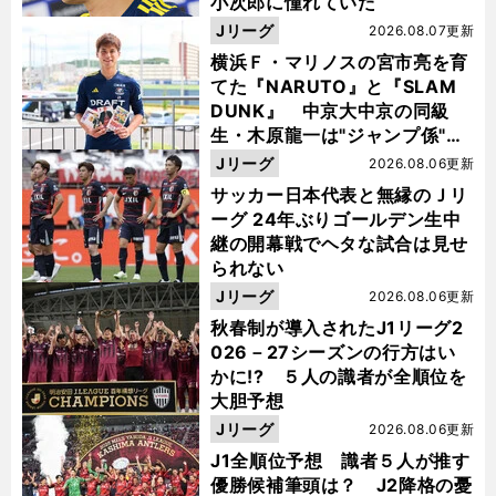
小次郎に憧れていた
Jリーグ
2026.08.07更新
横浜Ｆ・マリノスの宮市亮を育
てた『NARUTO』と『SLAM
DUNK』 中京大中京の同級
生・木原龍一は"ジャンプ係"だ
った
Jリーグ
2026.08.06更新
サッカー日本代表と無縁のＪリ
ーグ 24年ぶりゴールデン生中
継の開幕戦でヘタな試合は見せ
られない
Jリーグ
2026.08.06更新
秋春制が導入されたJ1リーグ2
026－27シーズンの行方はい
かに!? ５人の識者が全順位を
大胆予想
Jリーグ
2026.08.06更新
J1全順位予想 識者５人が推す
優勝候補筆頭は？ J2降格の憂