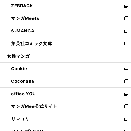
ウ
し
ZEBRACK
く
で
ド
ィ
い
新
開
ウ
ン
ウ
し
マンガMeets
く
で
ド
ィ
い
新
開
ウ
ン
ウ
し
S-MANGA
く
で
ド
ィ
い
新
開
ウ
ン
ウ
し
集英社コミック文庫
く
で
ド
ィ
い
新
開
ウ
ン
ウ
し
女性マンガ
く
で
ド
ィ
い
開
ウ
ン
ウ
Cookie
く
で
ド
ィ
新
開
ウ
ン
し
Cocohana
く
で
ド
い
新
開
ウ
ウ
し
office YOU
く
で
ィ
い
新
開
ン
ウ
し
マンガMee公式サイト
く
ド
ィ
い
新
ウ
ン
ウ
し
リマコミ
で
ド
ィ
い
新
開
ウ
ン
ウ
し