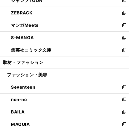
ジャンプTOON
く
で
ド
ィ
い
新
開
ウ
ン
ウ
し
ZEBRACK
く
で
ド
ィ
い
新
開
ウ
ン
ウ
し
マンガMeets
く
で
ド
ィ
い
新
開
ウ
ン
ウ
し
S-MANGA
く
で
ド
ィ
い
新
開
ウ
ン
ウ
し
集英社コミック文庫
く
で
ド
ィ
い
新
開
ウ
ン
ウ
し
取材・ファッション
く
で
ド
ィ
い
開
ウ
ン
ウ
ファッション・美容
く
で
ド
ィ
開
ウ
ン
Seventeen
く
で
ド
新
開
ウ
し
non-no
く
で
い
新
開
ウ
し
BAILA
く
ィ
い
新
ン
ウ
し
MAQUIA
ド
ィ
い
新