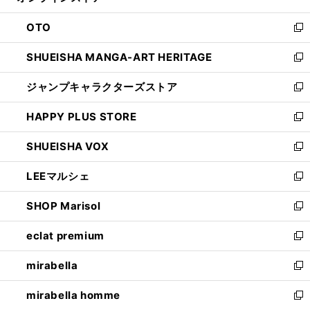
ウ
ン
OTO
で
ド
新
開
ウ
し
SHUEISHA MANGA-ART HERITAGE
く
で
い
新
開
ウ
し
ジャンプキャラクターズストア
く
ィ
い
新
ン
ウ
し
HAPPY PLUS STORE
ド
ィ
い
新
ウ
ン
ウ
し
SHUEISHA VOX
で
ド
ィ
い
新
開
ウ
ン
ウ
し
LEEマルシェ
く
で
ド
ィ
い
新
開
ウ
ン
ウ
し
SHOP Marisol
く
で
ド
ィ
い
新
開
ウ
ン
ウ
し
eclat premium
く
で
ド
ィ
い
新
開
ウ
ン
ウ
し
mirabella
く
で
ド
ィ
い
新
開
ウ
ン
ウ
し
mirabella homme
く
で
ド
ィ
い
新
開