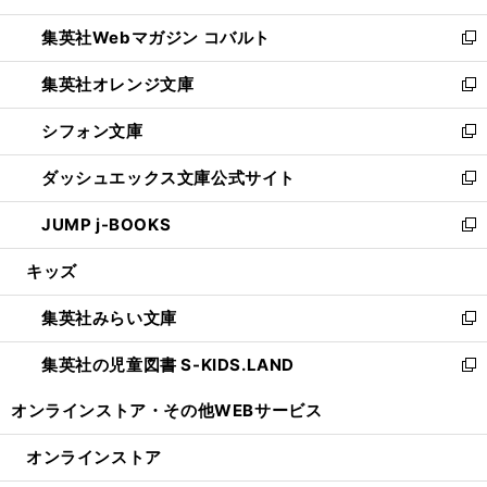
開
ウ
ン
ウ
集英社Webマガジン コバルト
く
で
ド
ィ
新
開
ウ
ン
し
集英社オレンジ文庫
く
で
ド
い
新
開
ウ
ウ
し
シフォン文庫
く
で
ィ
い
新
開
ン
ウ
し
ダッシュエックス文庫公式サイト
く
ド
ィ
い
新
ウ
ン
ウ
し
JUMP j-BOOKS
で
ド
ィ
い
新
開
ウ
ン
ウ
し
キッズ
く
で
ド
ィ
い
開
ウ
ン
ウ
集英社みらい文庫
く
で
ド
ィ
新
開
ウ
ン
し
集英社の児童図書 S-KIDS.LAND
く
で
ド
い
新
開
ウ
ウ
し
オンラインストア・
その他WEBサービス
く
で
ィ
い
開
ン
ウ
オンラインストア
く
ド
ィ
ウ
ン