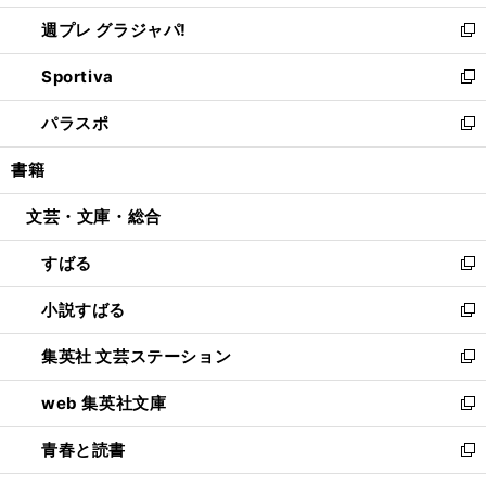
開
ウ
ウ
し
週プレ グラジャパ!
く
で
ィ
い
新
開
ン
ウ
し
Sportiva
く
ド
ィ
い
新
ウ
ン
ウ
し
パラスポ
で
ド
ィ
い
新
開
ウ
ン
ウ
し
書籍
く
で
ド
ィ
い
開
ウ
ン
ウ
文芸・文庫・総合
く
で
ド
ィ
開
ウ
ン
すばる
く
で
ド
新
開
ウ
し
小説すばる
く
で
い
新
開
ウ
し
集英社 文芸ステーション
く
ィ
い
新
ン
ウ
し
web 集英社文庫
ド
ィ
い
新
ウ
ン
ウ
し
青春と読書
で
ド
ィ
い
新
開
ウ
ン
ウ
し