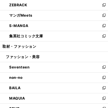
ン
ウ
し
ZEBRACK
く
で
ド
ィ
い
新
開
ウ
ン
ウ
し
マンガMeets
く
で
ド
ィ
い
新
開
ウ
ン
ウ
し
S-MANGA
く
で
ド
ィ
い
新
開
ウ
ン
ウ
し
集英社コミック文庫
く
で
ド
ィ
い
新
開
ウ
ン
ウ
し
取材・ファッション
く
で
ド
ィ
い
開
ウ
ン
ウ
ファッション・美容
く
で
ド
ィ
開
ウ
ン
Seventeen
く
で
ド
新
開
ウ
し
non-no
く
で
い
新
開
ウ
し
BAILA
く
ィ
い
新
ン
ウ
し
MAQUIA
ド
ィ
い
新
ウ
ン
ウ
し