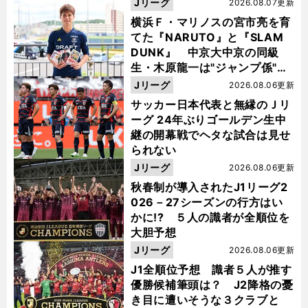
Jリーグ
2026.08.07更新
横浜Ｆ・マリノスの宮市亮を育
てた『NARUTO』と『SLAM
DUNK』 中京大中京の同級
生・木原龍一は"ジャンプ係"だ
った
Jリーグ
2026.08.06更新
サッカー日本代表と無縁のＪリ
ーグ 24年ぶりゴールデン生中
継の開幕戦でヘタな試合は見せ
られない
Jリーグ
2026.08.06更新
秋春制が導入されたJ1リーグ2
026－27シーズンの行方はい
かに!? ５人の識者が全順位を
大胆予想
Jリーグ
2026.08.06更新
J1全順位予想 識者５人が推す
優勝候補筆頭は？ J2降格の憂
き目に遭いそうな３クラブと