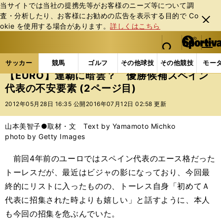
当サイトでは当社の提携先等がお客様のニーズ等について調
査・分析したり、お客様にお勧めの広告を表⽰する⽬的で Co
閉じ
okie を使⽤する場合があります。
詳しくはこちら
る
マイペ
web Sportiva (webスポルティーバ)
検索
メニュ
we
ー
サッカーの記事一覧
海外サッカー
海外サッカー
b
ジ
サッカー
競馬
ゴルフ
その他球技
その他競技
モー
ス
【EURO】連覇に暗雲？ 優勝候補スペイン
ポ
代表の不安要素 (2ページ目)
ル
テ
2012年05月28日 16:35 公開
2016年07月12日 02:58 更新
ィ
ー
山本美智子●取材・文 Text by Yamamoto Michko
バ
photo by Getty Images
前回4年前のユーロではスペイン代表のエース格だった
トーレスだが、最近はビジャの影になっており、今回最
終的にリストに入ったものの、トーレス自身「初めてＡ
代表に招集された時よりも嬉しい」と話すように、本人
も今回の招集を危ぶんでいた。