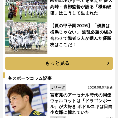
園初出場がすべてを変えた 健大
高崎・青栁監督が語る「機動破
壊」はこうして生まれた
5
【夏の甲子園2026】「優勝は
横浜じゃない」 波乱必至の組み
合わせで識者５人が選んだ優勝
校はここだ！
もっと見る
各スポーツコラム記事
Jリーグ
2026.08.07更新
宮市亮のアーセナル時代の同僚
ウォルコットは『ドラゴンボー
ル』が大好き ポドルスキは日向
小次郎に憧れていた