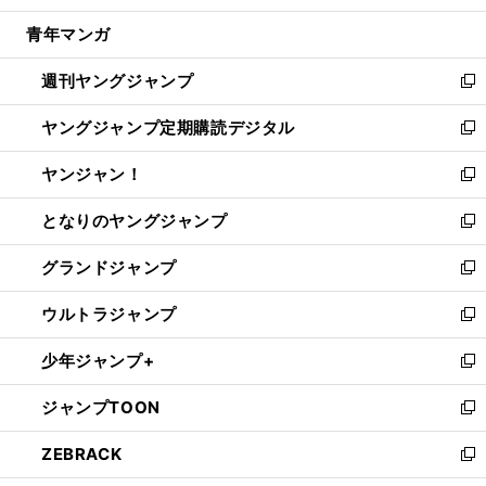
開
ウ
ン
ウ
し
青年マンガ
く
で
ド
ィ
い
開
ウ
ン
ウ
週刊ヤングジャンプ
く
で
ド
ィ
新
開
ウ
ン
し
ヤングジャンプ定期購読デジタル
く
で
ド
い
新
開
ウ
ウ
し
ヤンジャン！
く
で
ィ
い
新
開
ン
ウ
し
となりのヤングジャンプ
く
ド
ィ
い
新
ウ
ン
ウ
し
グランドジャンプ
で
ド
ィ
い
新
開
ウ
ン
ウ
し
ウルトラジャンプ
く
で
ド
ィ
い
新
開
ウ
ン
ウ
し
少年ジャンプ+
く
で
ド
ィ
い
新
開
ウ
ン
ウ
し
ジャンプTOON
く
で
ド
ィ
い
新
開
ウ
ン
ウ
し
ZEBRACK
く
で
ド
ィ
い
新
開
ウ
ン
ウ
し