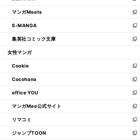
開
ウ
ン
ウ
し
マンガMeets
く
で
ド
ィ
い
新
開
ウ
ン
ウ
し
S-MANGA
く
で
ド
ィ
い
新
開
ウ
ン
ウ
し
集英社コミック文庫
く
で
ド
ィ
い
新
開
ウ
ン
ウ
し
女性マンガ
く
で
ド
ィ
い
開
ウ
ン
ウ
Cookie
く
で
ド
ィ
新
開
ウ
ン
し
Cocohana
く
で
ド
い
新
開
ウ
ウ
し
office YOU
く
で
ィ
い
新
開
ン
ウ
し
マンガMee公式サイト
く
ド
ィ
い
新
ウ
ン
ウ
し
リマコミ
で
ド
ィ
い
新
開
ウ
ン
ウ
し
ジャンプTOON
く
で
ド
ィ
い
新
開
ウ