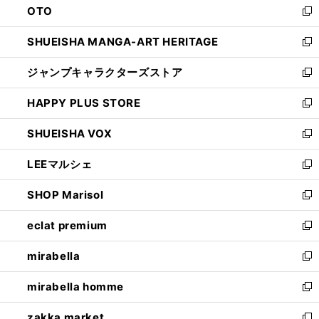
OTO
で
ド
新
開
ウ
し
SHUEISHA MANGA-ART HERITAGE
く
で
い
新
開
ウ
し
ジャンプキャラクターズストア
く
ィ
い
新
ン
ウ
し
HAPPY PLUS STORE
ド
ィ
い
新
ウ
ン
ウ
し
SHUEISHA VOX
で
ド
ィ
い
新
開
ウ
ン
ウ
し
LEEマルシェ
く
で
ド
ィ
い
新
開
ウ
ン
ウ
し
SHOP Marisol
く
で
ド
ィ
い
新
開
ウ
ン
ウ
し
eclat premium
く
で
ド
ィ
い
新
開
ウ
ン
ウ
し
mirabella
く
で
ド
ィ
い
新
開
ウ
ン
ウ
し
mirabella homme
く
で
ド
ィ
い
新
開
ウ
ン
ウ
し
zakka market
く
で
ド
ィ