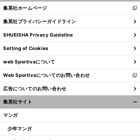
く/
集英社ホームページ
新
閉
し
じ
集英社プライバシーガイドライン
い
る
ウ
SHUEISHA Privacy Guideline
ィ
ン
Setting of Cookies
ド
ウ
web Sportivaについて
で
開
Web Sportivaについてのお問い合わせ
く
新
し
広告についてのお問い合わせ
い
ウ
集英社サイト
ィ
開
ン
く/
マンガ
ド
閉
ウ
じ
少年マンガ
で
る
開