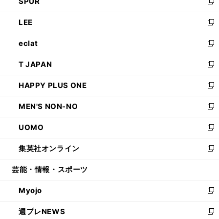
SPUR
で
ド
ィ
い
新
開
ウ
ン
ウ
し
LEE
く
で
ド
ィ
い
新
開
ウ
ン
ウ
し
eclat
く
で
ド
ィ
い
新
開
ウ
ン
ウ
し
T JAPAN
く
で
ド
ィ
い
新
開
ウ
ン
ウ
し
HAPPY PLUS ONE
く
で
ド
ィ
い
新
開
ウ
ン
ウ
し
MEN'S NON-NO
く
で
ド
ィ
い
新
開
ウ
ン
ウ
し
UOMO
く
で
ド
ィ
い
新
開
ウ
ン
ウ
し
集英社オンライン
く
で
ド
ィ
い
新
開
ウ
ン
ウ
し
芸能・情報・スポーツ
く
で
ド
ィ
い
開
ウ
ン
ウ
Myojo
く
で
ド
ィ
新
開
ウ
ン
し
週プレNEWS
く
で
ド
い
新