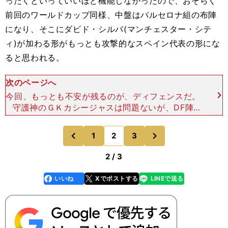
ったくといっていいほど機能しなかったので、おそらく
前回のワールドカップ同様、中盤はバルセロナ組の布陣
になり、そこにダビド・シルバ(マンチェスター・シテ
ィ)が加わる形がもっとも攻撃的なスペイン代表の形にな
ると思われる。
次のページへ
今回、もっとも不安が残るのが、ディフェンスだ。
守護神のＧＫカシージャスは問題ないが、DF陣
で、唯一安定感があるのは、センターバックのセル
ヒオ・ラモス（レアル・マドリード）のみ。もうひ
次
1
2
3
のページへ
のページへ
とりのスタメン候補
前
2 / 3
いいね
Xでポストする
LINEで送る
line
faceboo
x
k