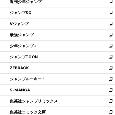
週刊少年ジャンプ
く
新
し
ジャンプSQ
い
新
ウ
し
Vジャンプ
ィ
い
新
ン
ウ
し
最強ジャンプ
ド
ィ
い
新
ウ
ン
ウ
し
少年ジャンプ+
で
ド
ィ
い
新
開
ウ
ン
ウ
し
ジャンプTOON
く
で
ド
ィ
い
新
開
ウ
ン
ウ
し
ZEBRACK
く
で
ド
ィ
い
新
開
ウ
ン
ウ
し
ジャンプルーキー！
く
で
ド
ィ
い
新
開
ウ
ン
ウ
し
S-MANGA
く
で
ド
ィ
い
新
開
ウ
ン
ウ
し
集英社ジャンプリミックス
く
で
ド
ィ
い
新
開
ウ
ン
ウ
し
集英社コミック文庫
く
で
ド
ィ
い
新