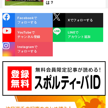
は？
cebo
X
Facebookで
Xでフォローする
ok
フォローする
uTube
LINE
YouTubeで
LINEで
チャンネル登録
アカウント追加
stagra
Instagramで
m
フォローする