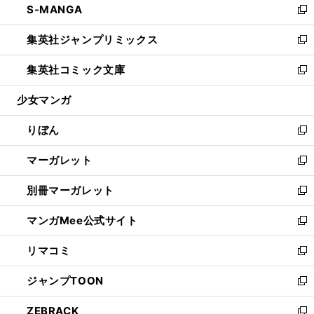
S-MANGA
く
で
ド
ィ
い
新
開
ウ
ン
ウ
し
集英社ジャンプリミックス
く
で
ド
ィ
い
新
開
ウ
ン
ウ
し
集英社コミック文庫
く
で
ド
ィ
い
新
開
ウ
ン
ウ
し
少女マンガ
く
で
ド
ィ
い
開
ウ
ン
ウ
りぼん
く
で
ド
ィ
新
開
ウ
ン
し
マーガレット
く
で
ド
い
新
開
ウ
ウ
し
別冊マーガレット
く
で
ィ
い
新
開
ン
ウ
し
マンガMee公式サイト
く
ド
ィ
い
新
ウ
ン
ウ
し
リマコミ
で
ド
ィ
い
新
開
ウ
ン
ウ
し
ジャンプTOON
く
で
ド
ィ
い
新
開
ウ
ン
ウ
し
ZEBRACK
く
で
ド
ィ
い
新