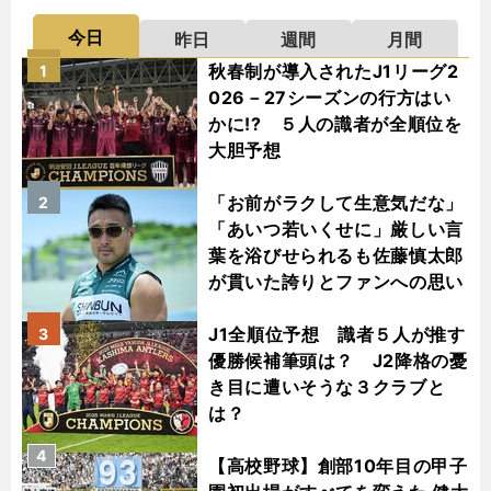
今日
昨日
週間
月間
秋春制が導入されたJ1リーグ2
1
026－27シーズンの行方はい
かに!? ５人の識者が全順位を
大胆予想
「お前がラクして生意気だな」
2
「あいつ若いくせに」厳しい言
葉を浴びせられるも佐藤慎太郎
が貫いた誇りとファンへの思い
J1全順位予想 識者５人が推す
3
優勝候補筆頭は？ J2降格の憂
き目に遭いそうな３クラブと
は？
4
【高校野球】創部10年目の甲子