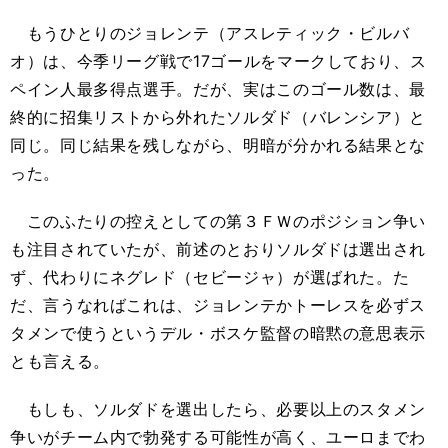
もうひとりのジョレンテ（アスレティック・ビルバ
オ）は、今季リーグ戦で17ゴールをマークしており、ス
ペイン人最多得点選手。だが、実はこのゴール数は、最
終的に招集リストから外れたソルダド（バレンシア）と
同じ。同じ結果を残しながら、明暗が分かれる結果とな
った。
このふたりの控えとしての第３ＦＷのポジション争い
も注目されていたが、前述のとおりソルダドは選出され
ず、代わりにネグレド（セビージャ）が選ばれた。た
だ、言うなればこれは、ジョレンテかトーレスを必ずス
タメンで使うというデル・ボスケ監督の暗黙の意思表示
とも言える。
もしも、ソルダドを選出したら、必要以上のスタメン
争いがチーム内で勃発する可能性が高く、ユーロまでわ