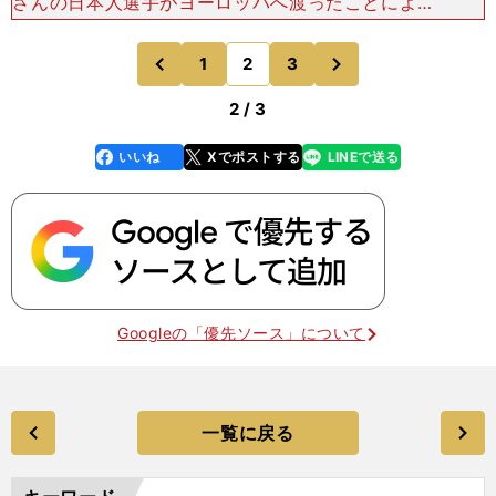
さんの日本人選手がヨーロッパへ渡ったことによっ
て、うまくいく例も、思い通りにいかない例も出て
きたわけですが、その中で『適応リスクを丁寧に排
次
1
2
3
のページへ
のページへ
除していければ
前
2 / 3
いいね
Xでポストする
LINEで送る
line
faceboo
x
k
Googleの「優先ソース」について
一覧に戻る