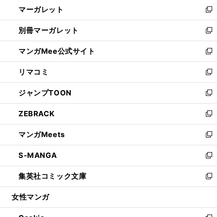
し
マーガレット
く
で
ド
い
新
開
ウ
ウ
し
別冊マーガレット
く
で
ィ
い
新
開
ン
ウ
し
マンガMee公式サイト
く
ド
ィ
い
新
ウ
ン
ウ
し
リマコミ
で
ド
ィ
い
新
開
ウ
ン
ウ
し
ジャンプTOON
く
で
ド
ィ
い
新
開
ウ
ン
ウ
し
ZEBRACK
く
で
ド
ィ
い
新
開
ウ
ン
ウ
し
マンガMeets
く
で
ド
ィ
い
新
開
ウ
ン
ウ
し
S-MANGA
く
で
ド
ィ
い
新
開
ウ
ン
ウ
し
集英社コミック文庫
く
で
ド
ィ
い
新
開
ウ
ン
ウ
し
女性マンガ
く
で
ド
ィ
い
開
ウ
ン
ウ