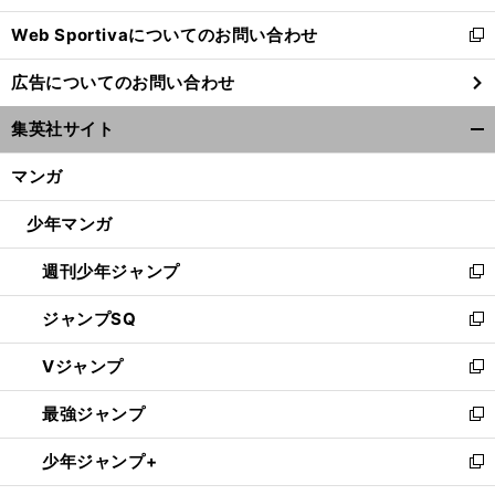
開
Web Sportivaについてのお問い合わせ
く
新
し
広告についてのお問い合わせ
い
ウ
集英社サイト
ィ
開
ン
く/
マンガ
ド
閉
ウ
じ
少年マンガ
で
る
開
週刊少年ジャンプ
く
新
し
ジャンプSQ
い
新
ウ
し
Vジャンプ
ィ
い
新
ン
ウ
し
最強ジャンプ
ド
ィ
い
新
ウ
ン
ウ
し
少年ジャンプ+
で
ド
ィ
い
新
開
ウ
ン
ウ
し