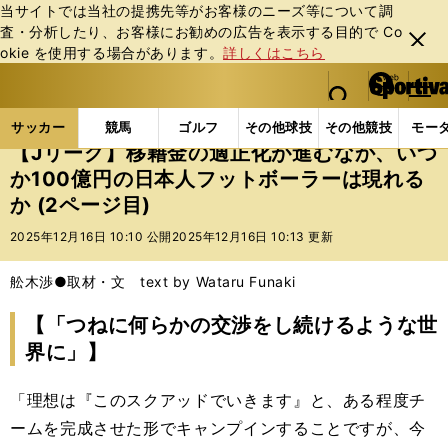
当サイトでは当社の提携先等がお客様のニーズ等について調
査・分析したり、お客様にお勧めの広告を表⽰する⽬的で Co
閉じ
okie を使⽤する場合があります。
詳しくはこちら
る
マイペ
web Sportiva (webスポルティーバ)
検索
メニュ
we
ー
サッカーの記事一覧
Jリーグ他
Jリーグ
【Jリ
b
ジ
サッカー
競馬
ゴルフ
その他球技
その他競技
モー
ス
【Jリーグ】移籍金の適正化が進むなか、いつ
ポ
か100億円の日本人フットボーラーは現れる
ル
か (2ページ目)
テ
ィ
2025年12月16日 10:10 公開
2025年12月16日 10:13 更新
ー
バ
舩木渉●取材・文 text by Wataru Funaki
【「つねに何らかの交渉をし続けるような世
界に」】
「理想は『このスクアッドでいきます』と、ある程度チ
ームを完成させた形でキャンプインすることですが、今