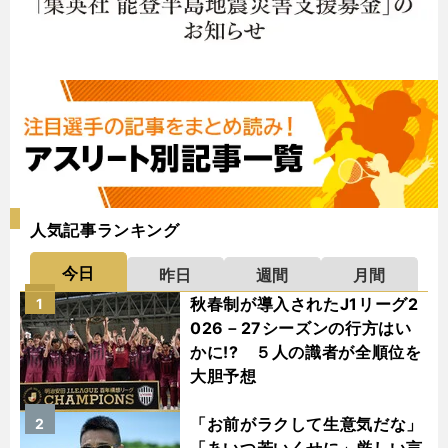
人気記事ランキング
今日
昨日
週間
月間
秋春制が導入されたJ1リーグ2
1
026－27シーズンの行方はい
かに!? ５人の識者が全順位を
大胆予想
「お前がラクして生意気だな」
2