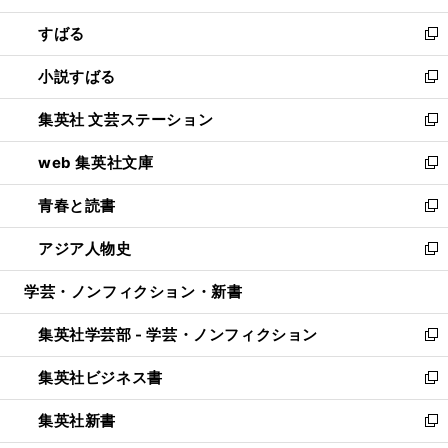
開
ウ
ン
すばる
く
で
ド
新
開
ウ
し
小説すばる
く
で
い
新
開
ウ
し
集英社 文芸ステーション
く
ィ
い
新
ン
ウ
し
web 集英社文庫
ド
ィ
い
新
ウ
ン
ウ
し
青春と読書
で
ド
ィ
い
新
開
ウ
ン
ウ
し
アジア人物史
く
で
ド
ィ
い
新
開
ウ
ン
ウ
し
学芸・ノンフィクション・新書
く
で
ド
ィ
い
開
ウ
ン
ウ
集英社学芸部 - 学芸・ノンフィクション
く
で
ド
ィ
新
開
ウ
ン
し
集英社ビジネス書
く
で
ド
い
新
開
ウ
ウ
し
集英社新書
く
で
ィ
い
新
開
ン
ウ
し