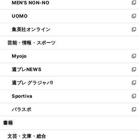
MEN'S NON-NO
く
で
ド
ィ
い
新
開
ウ
ン
ウ
し
UOMO
く
で
ド
ィ
い
新
開
ウ
ン
ウ
し
集英社オンライン
く
で
ド
ィ
い
新
開
ウ
ン
ウ
し
芸能・情報・スポーツ
く
で
ド
ィ
い
開
ウ
ン
ウ
Myojo
く
で
ド
ィ
新
開
ウ
ン
し
週プレNEWS
く
で
ド
い
新
開
ウ
ウ
し
週プレ グラジャパ!
く
で
ィ
い
新
開
ン
ウ
し
Sportiva
く
ド
ィ
い
新
ウ
ン
ウ
し
パラスポ
で
ド
ィ
い
新
開
ウ
ン
ウ
し
書籍
く
で
ド
ィ
い
開
ウ
ン
ウ
文芸・文庫・総合
く
で
ド
ィ