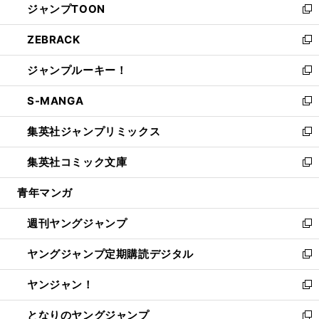
ジャンプTOON
く
で
ド
ィ
い
新
開
ウ
ン
ウ
し
ZEBRACK
く
で
ド
ィ
い
新
開
ウ
ン
ウ
し
ジャンプルーキー！
く
で
ド
ィ
い
新
開
ウ
ン
ウ
し
S-MANGA
く
で
ド
ィ
い
新
開
ウ
ン
ウ
し
集英社ジャンプリミックス
く
で
ド
ィ
い
新
開
ウ
ン
ウ
し
集英社コミック文庫
く
で
ド
ィ
い
新
開
ウ
ン
ウ
し
青年マンガ
く
で
ド
ィ
い
開
ウ
ン
ウ
週刊ヤングジャンプ
く
で
ド
ィ
新
開
ウ
ン
し
ヤングジャンプ定期購読デジタル
く
で
ド
い
新
開
ウ
ウ
し
ヤンジャン！
く
で
ィ
い
新
開
ン
ウ
し
となりのヤングジャンプ
く
ド
ィ
い
新