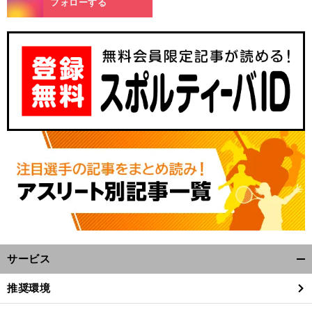
フォローする
サービス
開
く/
推奨環境
閉
じ