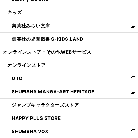
い
新
開
ウ
ン
ウ
し
キッズ
く
で
ド
ィ
い
開
ウ
ン
ウ
集英社みらい文庫
く
で
ド
ィ
新
開
ウ
ン
し
集英社の児童図書 S-KIDS.LAND
く
で
ド
い
新
開
ウ
ウ
し
オンラインストア・
その他WEBサービス
く
で
ィ
い
開
ン
ウ
オンラインストア
く
ド
ィ
ウ
ン
OTO
で
ド
新
開
ウ
し
SHUEISHA MANGA-ART HERITAGE
く
で
い
新
開
ウ
し
ジャンプキャラクターズストア
く
ィ
い
新
ン
ウ
し
HAPPY PLUS STORE
ド
ィ
い
新
ウ
ン
ウ
し
SHUEISHA VOX
で
ド
ィ
い
新
開