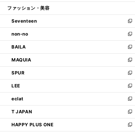
開
ウ
ン
ウ
ファッション・美容
く
で
ド
ィ
開
ウ
ン
Seventeen
く
で
ド
新
開
ウ
し
non-no
く
で
い
新
開
ウ
し
BAILA
く
ィ
い
新
ン
ウ
し
MAQUIA
ド
ィ
い
新
ウ
ン
ウ
し
SPUR
で
ド
ィ
い
新
開
ウ
ン
ウ
し
LEE
く
で
ド
ィ
い
新
開
ウ
ン
ウ
し
eclat
く
で
ド
ィ
い
新
開
ウ
ン
ウ
し
T JAPAN
く
で
ド
ィ
い
新
開
ウ
ン
ウ
し
HAPPY PLUS ONE
く
で
ド
ィ
い
新
開
ウ
ン
ウ
し