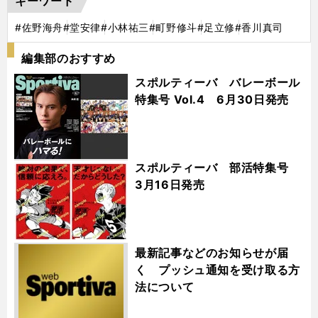
キーワード
#佐野海舟
#堂安律
#小林祐三
#町野修斗
#足立修
#香川真司
編集部のおすすめ
スポルティーバ バレーボール
特集号 Vol.4 6月30日発売
スポルティーバ 部活特集号
3月16日発売
最新記事などのお知らせが届
く プッシュ通知を受け取る方
法について