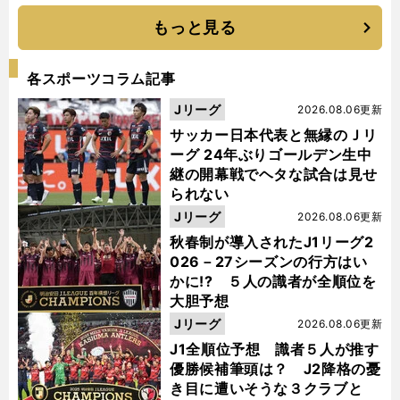
もっと見る
各スポーツコラム記事
Jリーグ
2026.08.06更新
サッカー日本代表と無縁のＪリ
ーグ 24年ぶりゴールデン生中
継の開幕戦でヘタな試合は見せ
られない
Jリーグ
2026.08.06更新
秋春制が導入されたJ1リーグ2
026－27シーズンの行方はい
かに!? ５人の識者が全順位を
大胆予想
Jリーグ
2026.08.06更新
J1全順位予想 識者５人が推す
優勝候補筆頭は？ J2降格の憂
き目に遭いそうな３クラブと