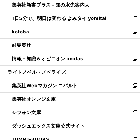
集英社新書プラス - 知の水先案内人
く
ド
ィ
い
新
ウ
ン
ウ
し
1日5分で、明日は変わる よみタイ yomitai
で
ド
ィ
い
新
開
ウ
ン
ウ
し
kotoba
く
で
ド
ィ
い
新
開
ウ
ン
ウ
し
e!集英社
く
で
ド
ィ
い
新
開
ウ
ン
ウ
し
情報・知識＆オピニオン imidas
く
で
ド
ィ
い
新
開
ウ
ン
ウ
し
ライトノベル・ノベライズ
く
で
ド
ィ
い
開
ウ
ン
ウ
集英社Webマガジン コバルト
く
で
ド
ィ
新
開
ウ
ン
し
集英社オレンジ文庫
く
で
ド
い
新
開
ウ
ウ
し
シフォン文庫
く
で
ィ
い
新
開
ン
ウ
し
ダッシュエックス文庫公式サイト
く
ド
ィ
い
新
ウ
ン
ウ
し
JUMP j-BOOKS
で
ド
ィ