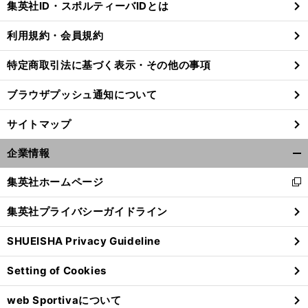
集英社ID・スポルティーバIDとは
る
利用規約・会員規約
特定商取引法に基づく表示・その他の事項
前
へ
ブラウザプッシュ通知について
サイトマップ
企業情報
開
く/
集英社ホームページ
新
閉
し
じ
集英社プライバシーガイドライン
い
る
ウ
SHUEISHA Privacy Guideline
ィ
ン
Setting of Cookies
ド
ウ
web Sportivaについて
で