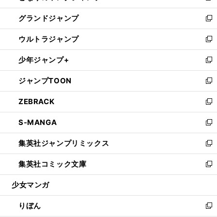
ウ
ン
ウ
し
グランドジャンプ
で
ド
ィ
い
新
開
ウ
ン
ウ
し
ウルトラジャンプ
く
で
ド
ィ
い
新
開
ウ
ン
ウ
し
少年ジャンプ+
く
で
ド
ィ
い
新
開
ウ
ン
ウ
し
ジャンプTOON
く
で
ド
ィ
い
新
開
ウ
ン
ウ
し
ZEBRACK
く
で
ド
ィ
い
新
開
ウ
ン
ウ
し
S-MANGA
く
で
ド
ィ
い
新
開
ウ
ン
ウ
し
集英社ジャンプリミックス
く
で
ド
ィ
い
新
開
ウ
ン
ウ
し
集英社コミック文庫
く
で
ド
ィ
い
新
開
ウ
ン
ウ
し
少女マンガ
く
で
ド
ィ
い
開
ウ
ン
ウ
りぼん
く
で
ド
ィ
新
開
ウ
ン