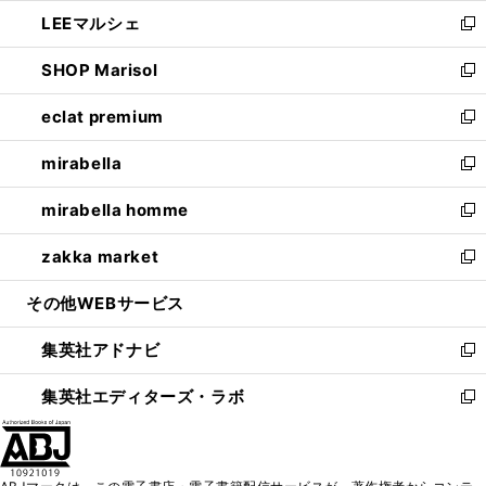
ウ
ン
ウ
し
LEEマルシェ
く
で
ド
ィ
い
新
開
ウ
ン
ウ
し
SHOP Marisol
く
で
ド
ィ
い
新
開
ウ
ン
ウ
し
eclat premium
く
で
ド
ィ
い
新
開
ウ
ン
ウ
し
mirabella
く
で
ド
ィ
い
新
開
ウ
ン
ウ
し
mirabella homme
く
で
ド
ィ
い
新
開
ウ
ン
ウ
し
zakka market
く
で
ド
ィ
い
新
開
ウ
ン
ウ
し
その他WEBサービス
く
で
ド
ィ
い
開
ウ
ン
ウ
集英社アドナビ
く
で
ド
ィ
新
開
ウ
ン
し
集英社エディターズ・ラボ
く
で
ド
い
新
開
ウ
ウ
し
く
で
ィ
い
開
ン
ウ