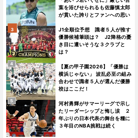
「あいつ若いくせに」厳しい言
葉を浴びせられるも佐藤慎太郎
が貫いた誇りとファンへの思い
J1全順位予想 識者５人が推す
3
優勝候補筆頭は？ J2降格の憂
き目に遭いそうな３クラブと
は？
4
【夏の甲子園2026】「優勝は
横浜じゃない」 波乱必至の組み
合わせで識者５人が選んだ優勝
校はここだ！
5
河村勇輝がサマーリーグで示し
たリーダーシップと悔し涙 ２
年ぶりの日本代表の舞台を糧に
３年目のNBA挑戦は続く