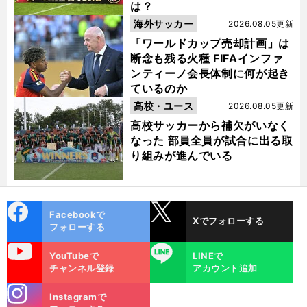
は？
海外サッカー
2026.08.05更新
「ワールドカップ売却計画」は
断念も残る火種 FIFAインファ
ンティーノ会長体制に何が起き
ているのか
高校・ユース
2026.08.05更新
高校サッカーから補欠がいなく
なった 部員全員が試合に出る取
り組みが進んでいる
cebo
X
Facebookで
Xでフォローする
ok
フォローする
uTube
LINE
YouTubeで
LINEで
チャンネル登録
アカウント追加
stagra
Instagramで
m