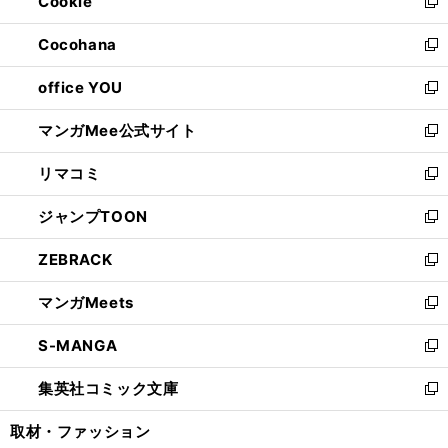
Cookie
く
で
ド
ィ
新
開
ウ
ン
し
Cocohana
く
で
ド
い
新
開
ウ
ウ
し
office YOU
く
で
ィ
い
新
開
ン
ウ
し
マンガMee公式サイト
く
ド
ィ
い
新
ウ
ン
ウ
し
リマコミ
で
ド
ィ
い
新
開
ウ
ン
ウ
し
ジャンプTOON
く
で
ド
ィ
い
新
開
ウ
ン
ウ
し
ZEBRACK
く
で
ド
ィ
い
新
開
ウ
ン
ウ
し
マンガMeets
く
で
ド
ィ
い
新
開
ウ
ン
ウ
し
S-MANGA
く
で
ド
ィ
い
新
開
ウ
ン
ウ
し
集英社コミック文庫
く
で
ド
ィ
い
新
開
ウ
ン
ウ
し
取材・ファッション
く
で
ド
ィ
い