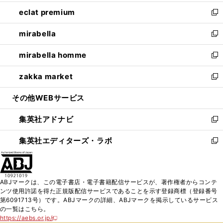
開
ウ
ン
ウ
し
eclat premium
く
で
ド
ィ
い
新
開
ウ
ン
ウ
し
mirabella
く
で
ド
ィ
い
新
開
ウ
ン
ウ
し
mirabella homme
く
で
ド
ィ
い
新
開
ウ
ン
ウ
し
zakka market
く
で
ド
ィ
い
新
開
ウ
ン
ウ
し
その他WEBサービス
く
で
ド
ィ
い
開
ウ
ン
ウ
集英社アドナビ
く
で
ド
ィ
新
開
ウ
ン
し
集英社エディターズ・ラボ
く
で
ド
い
新
開
ウ
ウ
し
く
で
ィ
い
開
ン
ウ
ABJマークは、この電子書店・電子書籍配信サービスが、著作権者からコンテ
く
ド
ィ
ンツ使用許諾を得た正規版配信サービスであることを示す登録商標（登録番号
ウ
ン
第6091713号）です。ABJマークの詳細、ABJマークを掲示しているサービス
で
ド
の一覧はこちら。
開
ウ
https://aebs.or.jp/
新