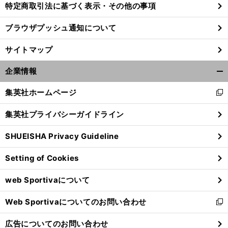
特定商取引法に基づく表示・その他の事項
ブラウザプッシュ通知について
。
前
へ
サイトマップ
企業情報
開
く/
集英社ホームページ
新
閉
し
じ
集英社プライバシーガイドライン
い
る
ウ
SHUEISHA Privacy Guideline
ィ
ン
Setting of Cookies
ド
ウ
web Sportivaについて
で
開
Web Sportivaについてのお問い合わせ
く
新
し
広告についてのお問い合わせ
い