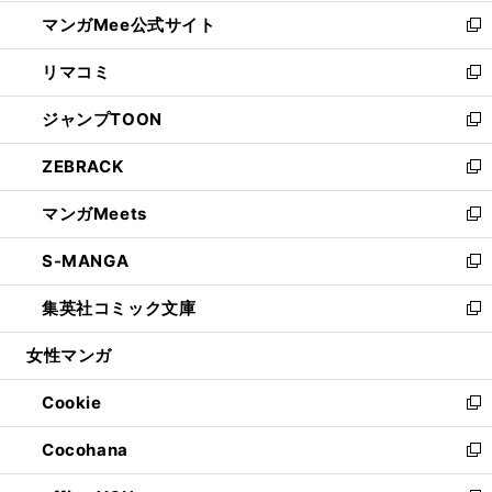
開
ン
ウ
し
マンガMee公式サイト
く
ド
ィ
い
新
ウ
ン
ウ
し
リマコミ
で
ド
ィ
い
新
開
ウ
ン
ウ
し
ジャンプTOON
く
で
ド
ィ
い
新
開
ウ
ン
ウ
し
ZEBRACK
く
で
ド
ィ
い
新
開
ウ
ン
ウ
し
マンガMeets
く
で
ド
ィ
い
新
開
ウ
ン
ウ
し
S-MANGA
く
で
ド
ィ
い
新
開
ウ
ン
ウ
し
集英社コミック文庫
く
で
ド
ィ
い
新
開
ウ
ン
ウ
し
女性マンガ
く
で
ド
ィ
い
開
ウ
ン
ウ
Cookie
く
で
ド
ィ
新
開
ウ
ン
し
Cocohana
く
で
ド
い
新
開
ウ
ウ
し