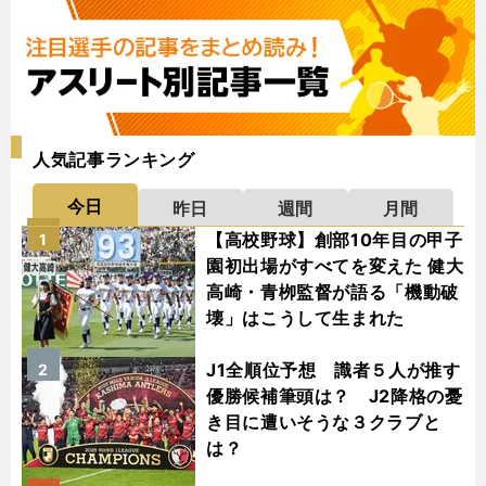
人気記事ランキング
今日
昨日
週間
月間
【高校野球】創部10年目の甲子
1
園初出場がすべてを変えた 健大
高崎・青栁監督が語る「機動破
壊」はこうして生まれた
J1全順位予想 識者５人が推す
2
優勝候補筆頭は？ J2降格の憂
き目に遭いそうな３クラブと
は？