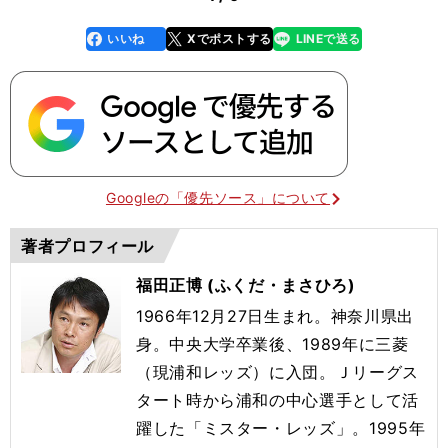
いいね
Xでポストする
LINEで送る
line
faceboo
x
k
Googleの「優先ソース」について
著者プロフィール
福田正博 (ふくだ・まさひろ)
1966年12月27日生まれ。神奈川県出
身。中央大学卒業後、1989年に三菱
（現浦和レッズ）に入団。Ｊリーグス
タート時から浦和の中心選手として活
躍した「ミスター・レッズ」。1995年