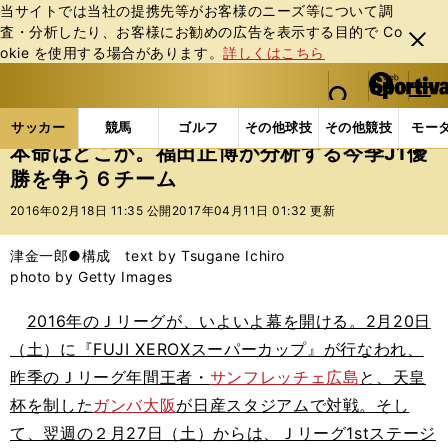
当サイトでは当社の提携先等がお客様のニーズ等について調
査・分析したり、お客様にお勧めの広告を表⽰する⽬的で Co
閉じ
okie を使⽤する場合があります。
詳しくはこちら
る
マイペ
web Sportiva (webスポルティーバ)
検索
メニュ
we
ー
サッカーの記事一覧
Jリーグ他
福田正博
本命は
b
ジ
サッカー
競馬
ゴルフ
その他球技
その他競技
モー
ス
本命はどこか。福田正博が分析する今季J1優
ポ
勝を争う６チーム
ル
テ
2016年02月18日 11:35 公開
2017年04月11日 01:32 更新
ィ
ー
津金一郎●構成 text by Tsugane Ichiro
バ
photo by Getty Images
2016年のＪリーグが、いよいよ幕を開ける。2月20日
（土）に『FUJI XEROXスーパーカップ』が行なわれ、
昨季のＪリーグ年間王者・
サンフレッチェ広島
と、天皇
杯を制した
ガンバ大阪
が日産スタジアムで対戦。そし
て、翌週の２月27日（土）からは、Ｊリーグ1stステージ