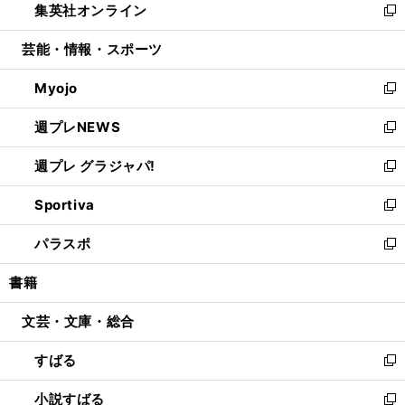
集英社オンライン
く
で
ド
ィ
い
新
開
ウ
ン
ウ
し
芸能・情報・スポーツ
く
で
ド
ィ
い
開
ウ
ン
ウ
Myojo
く
で
ド
ィ
新
開
ウ
ン
し
週プレNEWS
く
で
ド
い
新
開
ウ
ウ
し
週プレ グラジャパ!
く
で
ィ
い
新
開
ン
ウ
し
Sportiva
く
ド
ィ
い
新
ウ
ン
ウ
し
パラスポ
で
ド
ィ
い
新
開
ウ
ン
ウ
し
書籍
く
で
ド
ィ
い
開
ウ
ン
ウ
文芸・文庫・総合
く
で
ド
ィ
開
ウ
ン
すばる
く
で
ド
新
開
ウ
し
小説すばる
く
で
い
新