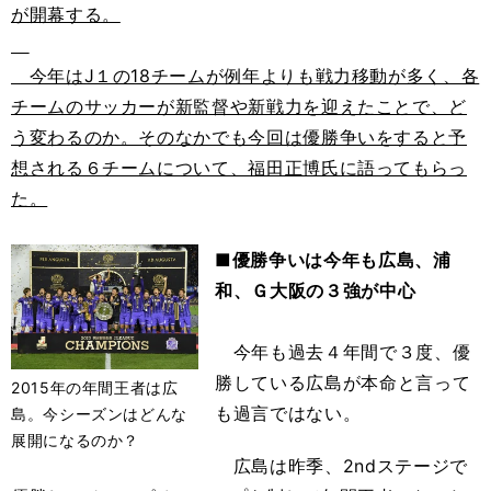
が開幕する。
今年はJ１の18チームが例年よりも戦力移動が多く、各
チームのサッカーが新監督や新戦力を迎えたことで、ど
う変わるのか。そのなかでも今回は優勝争いをすると予
想される６チームについて、福田正博氏に語ってもらっ
た。
■優勝争いは今年も広島、浦
和、Ｇ大阪の３強が中心
今年も過去４年間で３度、優
勝している広島が本命と言って
2015年の年間王者は広
も過言ではない。
島。今シーズンはどんな
展開になるのか？
広島は昨季、2ndステージで