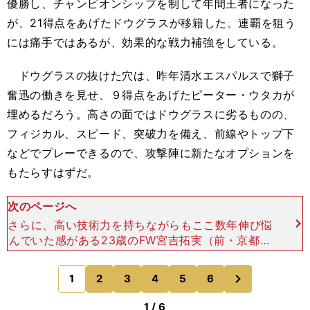
優勝し、チャンピオンシップを制して年間王者になった
が、21得点をあげたドウグラスが移籍した。連覇を狙う
には痛手ではあるが、効果的な戦力補強をしている。
ドウグラスの抜けた穴は、昨年清水エスパルスで獅子
奮迅の働きを見せ、９得点をあげたピーター・ウタカが
埋めるだろう。高さの面ではドウグラスに劣るものの、
フィジカル、スピード、突破力を備え、前線やトップ下
などでプレーできるので、攻撃陣に新たなオプションを
もたらすはずだ。
次のページへ
さらに、高い技術力を持ちながらもここ数年伸び悩
んでいた感がある23歳のFW宮吉拓実（前・京都）
も楽しみな存在。若手を起用しながら育てるのがう
まい森保一監督のもと、手本とすべき佐藤寿人とい
次
1
2
3
4
5
6
のページへ
うFWがいる広
1 / 6