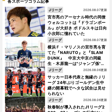
各スポーツコラム記事
Jリーグ
2026.08.07更新
宮市亮のアーセナル時代の同僚
ウォルコットは『ドラゴンボー
ル』が大好き ポドルスキは日向
小次郎に憧れていた
Jリーグ
2026.08.07更新
横浜Ｆ・マリノスの宮市亮を育
てた『NARUTO』と『SLAM
DUNK』 中京大中京の同級
生・木原龍一は"ジャンプ係"だ
った
Jリーグ
2026.08.06更新
サッカー日本代表と無縁のＪリ
ーグ 24年ぶりゴールデン生中
継の開幕戦でヘタな試合は見せ
られない
Jリーグ
2026.08.06更新
秋春制が導入されたJ1リーグ2