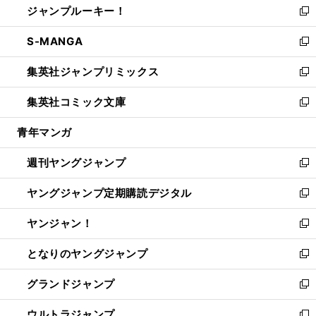
ジャンプルーキー！
く
で
ド
ィ
い
新
開
ウ
ン
ウ
し
S-MANGA
く
で
ド
ィ
い
新
開
ウ
ン
ウ
し
集英社ジャンプリミックス
く
で
ド
ィ
い
新
開
ウ
ン
ウ
し
集英社コミック文庫
く
で
ド
ィ
い
新
開
ウ
ン
ウ
し
青年マンガ
く
で
ド
ィ
い
開
ウ
ン
ウ
週刊ヤングジャンプ
く
で
ド
ィ
新
開
ウ
ン
し
ヤングジャンプ定期購読デジタル
く
で
ド
い
新
開
ウ
ウ
し
ヤンジャン！
く
で
ィ
い
新
開
ン
ウ
し
となりのヤングジャンプ
く
ド
ィ
い
新
ウ
ン
ウ
し
グランドジャンプ
で
ド
ィ
い
新
開
ウ
ン
ウ
し
ウルトラジャンプ
く
で
ド
ィ