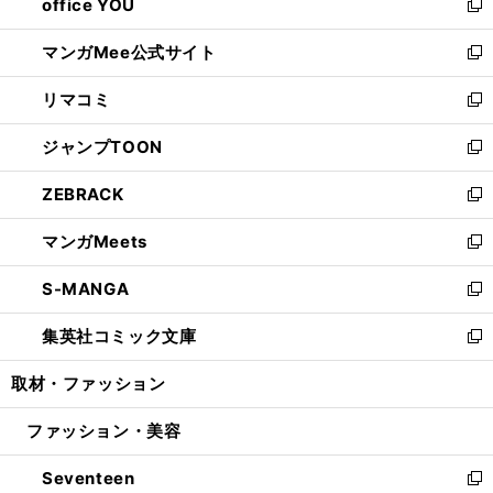
office YOU
く
で
ィ
い
新
開
ン
ウ
し
マンガMee公式サイト
く
ド
ィ
い
新
ウ
ン
ウ
し
リマコミ
で
ド
ィ
い
新
開
ウ
ン
ウ
し
ジャンプTOON
く
で
ド
ィ
い
新
開
ウ
ン
ウ
し
ZEBRACK
く
で
ド
ィ
い
新
開
ウ
ン
ウ
し
マンガMeets
く
で
ド
ィ
い
新
開
ウ
ン
ウ
し
S-MANGA
く
で
ド
ィ
い
新
開
ウ
ン
ウ
し
集英社コミック文庫
く
で
ド
ィ
い
新
開
ウ
ン
ウ
し
取材・ファッション
く
で
ド
ィ
い
開
ウ
ン
ウ
ファッション・美容
く
で
ド
ィ
開
ウ
ン
Seventeen
く
で
ド
新