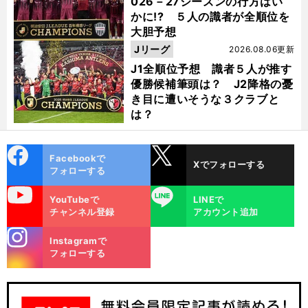
026－27シーズンの行方はい
かに!? ５人の識者が全順位を
大胆予想
Jリーグ
2026.08.06更新
J1全順位予想 識者５人が推す
優勝候補筆頭は？ J2降格の憂
き目に遭いそうな３クラブと
は？
cebo
X
Facebookで
Xでフォローする
ok
フォローする
uTube
LINE
YouTubeで
LINEで
チャンネル登録
アカウント追加
stagra
Instagramで
m
フォローする