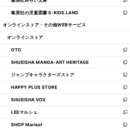
集英社みらい文庫
で
ド
ィ
新
開
ウ
ン
し
集英社の児童図書 S-KIDS.LAND
く
で
ド
い
新
開
ウ
ウ
し
オンラインストア・
その他WEBサービス
く
で
ィ
い
開
ン
ウ
オンラインストア
く
ド
ィ
ウ
ン
OTO
で
ド
新
開
ウ
し
SHUEISHA MANGA-ART HERITAGE
く
で
い
新
開
ウ
し
ジャンプキャラクターズストア
く
ィ
い
新
ン
ウ
し
HAPPY PLUS STORE
ド
ィ
い
新
ウ
ン
ウ
し
SHUEISHA VOX
で
ド
ィ
い
新
開
ウ
ン
ウ
し
LEEマルシェ
く
で
ド
ィ
い
新
開
ウ
ン
ウ
し
SHOP Marisol
く
で
ド
ィ
い
新