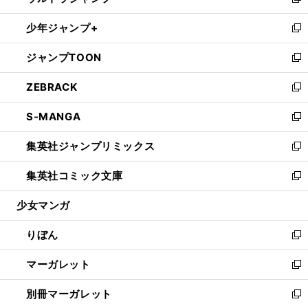
い
新
開
ウ
ン
ウ
し
少年ジャンプ+
く
で
ド
ィ
い
新
開
ウ
ン
ウ
し
ジャンプTOON
く
で
ド
ィ
い
新
開
ウ
ン
ウ
し
ZEBRACK
く
で
ド
ィ
い
新
開
ウ
ン
ウ
し
S-MANGA
く
で
ド
ィ
い
新
開
ウ
ン
ウ
し
集英社ジャンプリミックス
く
で
ド
ィ
い
新
開
ウ
ン
ウ
し
集英社コミック文庫
く
で
ド
ィ
い
新
開
ウ
ン
ウ
し
少女マンガ
く
で
ド
ィ
い
開
ウ
ン
ウ
りぼん
く
で
ド
ィ
新
開
ウ
ン
し
マーガレット
く
で
ド
い
新
開
ウ
ウ
し
別冊マーガレット
く
で
ィ
い
新