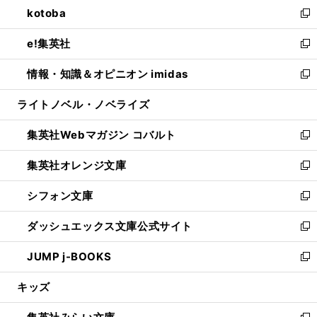
し
kotoba
く
で
ド
ィ
い
新
開
ウ
ン
ウ
し
e!集英社
く
で
ド
ィ
い
新
開
ウ
ン
ウ
し
情報・知識＆オピニオン imidas
く
で
ド
ィ
い
新
開
ウ
ン
ウ
し
ライトノベル・ノベライズ
く
で
ド
ィ
い
開
ウ
ン
ウ
集英社Webマガジン コバルト
く
で
ド
ィ
新
開
ウ
ン
し
集英社オレンジ文庫
く
で
ド
い
新
開
ウ
ウ
し
シフォン文庫
く
で
ィ
い
新
開
ン
ウ
し
ダッシュエックス文庫公式サイト
く
ド
ィ
い
新
ウ
ン
ウ
し
JUMP j-BOOKS
で
ド
ィ
い
新
開
ウ
ン
ウ
し
キッズ
く
で
ド
ィ
い
開
ウ
ン
ウ
く