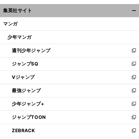
ウ
集英社サイト
ィ
開
ン
く/
マンガ
ド
閉
ウ
じ
少年マンガ
で
る
開
週刊少年ジャンプ
く
新
し
ジャンプSQ
い
新
ウ
し
Vジャンプ
ィ
い
新
ン
ウ
し
最強ジャンプ
ド
ィ
い
新
ウ
ン
ウ
し
少年ジャンプ+
で
ド
ィ
い
新
開
ウ
ン
ウ
し
ジャンプTOON
く
で
ド
ィ
い
新
開
ウ
ン
ウ
し
ZEBRACK
く
で
ド
ィ
い
新
開
ウ
ン
ウ
し