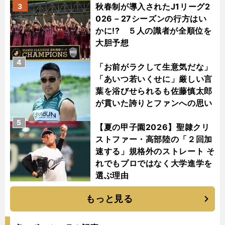
秋春制が導入されたJ1リーグ2
3
026－27シーズンの行方はい
かに!? ５人の識者が全順位を
大胆予想
4
「お前がラクして生意気だな」
「あいつ若いくせに」厳しい言
葉を浴びせられるも佐藤慎太郎
が貫いた誇りとファンへの思い
5
【夏の甲子園2026】聖隷クリ
ストファー・高部陸の「２回加
速する」規格外のストレート そ
れでもプロではなく大学進学を
選ぶ理由
もっと見る