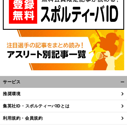
サービス
開
く/
推奨環境
閉
じ
集英社ID・スポルティーバIDとは
る
利用規約・会員規約