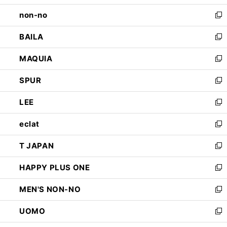
開
ウ
し
non-no
く
で
い
新
開
ウ
し
BAILA
く
ィ
い
新
ン
ウ
し
MAQUIA
ド
ィ
い
新
ウ
ン
ウ
し
SPUR
で
ド
ィ
い
新
開
ウ
ン
ウ
し
LEE
く
で
ド
ィ
い
新
開
ウ
ン
ウ
し
eclat
く
で
ド
ィ
い
新
開
ウ
ン
ウ
し
T JAPAN
く
で
ド
ィ
い
新
開
ウ
ン
ウ
し
HAPPY PLUS ONE
く
で
ド
ィ
い
新
開
ウ
ン
ウ
し
MEN'S NON-NO
く
で
ド
ィ
い
新
開
ウ
ン
ウ
し
UOMO
く
で
ド
ィ
い
新
開
ウ
ン
ウ
し