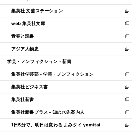
開
ウ
し
集英社 文芸ステーション
く
ィ
い
新
ン
ウ
し
web 集英社文庫
ド
ィ
い
新
ウ
ン
ウ
し
青春と読書
で
ド
ィ
い
新
開
ウ
ン
ウ
し
アジア人物史
く
で
ド
ィ
い
新
開
ウ
ン
ウ
し
学芸・ノンフィクション・新書
く
で
ド
ィ
い
開
ウ
ン
ウ
集英社学芸部 - 学芸・ノンフィクション
く
で
ド
ィ
新
開
ウ
ン
し
集英社ビジネス書
く
で
ド
い
新
開
ウ
ウ
し
集英社新書
く
で
ィ
い
新
開
ン
ウ
し
集英社新書プラス - 知の水先案内人
く
ド
ィ
い
新
ウ
ン
ウ
し
1日5分で、明日は変わる よみタイ yomitai
で
ド
ィ
い
新
開
ウ
ン
ウ