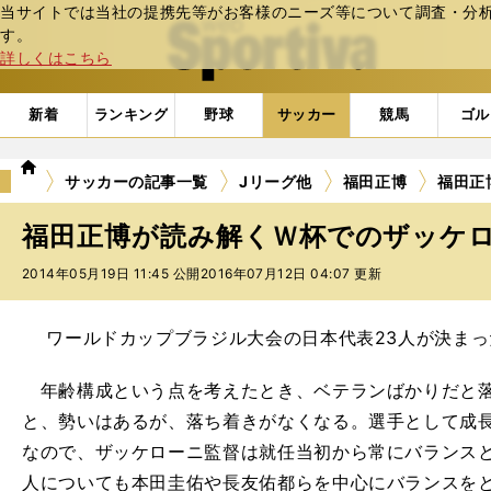
当サイトでは当社の提携先等がお客様のニーズ等について調査・分析し
web Sportiva (webスポルティーバ)
す。
詳しくはこちら
新着
ランキング
野球
サッカー
競馬
ゴル
we
サッカーの記事一覧
Jリーグ他
福田正博
福田正
b
ス
福田正博が読み解くＷ杯でのザッケ
ポ
ル
2014年05月19日 11:45 公開
2016年07月12日 04:07 更新
テ
ィ
ー
ワールドカップブラジル大会の日本代表23人が決まっ
バ
年齢構成という点を考えたとき、ベテランばかりだと落
と、勢いはあるが、落ち着きがなくなる。選手として成長
なので、ザッケローニ監督は就任当初から常にバランスと
人についても本田圭佑や長友佑都らを中心にバランスを