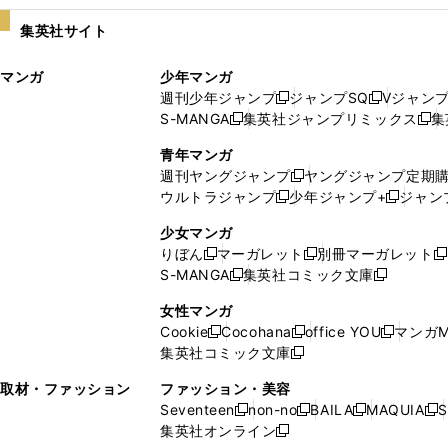
い
し
集英社サイト
ウ
い
ィ
ウ
マンガ
少年マンガ
ン
ィ
週刊少年ジャンプ
ジャンプSQ
Vジャン
ド
ン
新
新
S-MANGA
集英社ジャンプリミックス
集
ウ
ド
新
し
し
新
で
ウ
し
い
い
し
青年マンガ
開
で
い
ウ
ウ
い
週刊ヤングジャンプ
ヤングジャンプ定期
新
く
開
ウ
ィ
ィ
ウ
ウルトラジャンプ
少年ジャンプ+
ジャン
新
し
新
く
ィ
ン
ン
ィ
し
い
し
ン
ド
ド
ン
少女マンガ
い
ウ
い
ド
ウ
ウ
ド
りぼん
マーガレット
別冊マーガレット
新
新
新
ウ
ィ
ウ
ウ
で
で
ウ
S-MANGA
集英社コミック文庫
し
新
し
新
ィ
ン
ィ
で
開
開
で
い
し
い
し
ン
ド
ン
女性マンガ
開
く
く
開
ウ
い
ウ
い
ド
ウ
ド
Cookie
Cocohana
office YOU
マンガM
く
く
新
新
新
ィ
ウ
ィ
ウ
ウ
で
ウ
集英社コミック文庫
し
新
し
し
ン
ィ
ン
ィ
で
開
で
い
し
い
い
ド
ン
ド
ン
取材・ファッション
ファッション・美容
開
く
開
ウ
い
ウ
ウ
ウ
ド
ウ
ド
Seventeen
non-no
BAILA
MAQUIA
S
く
く
新
新
新
新
ィ
ウ
ィ
ィ
で
ウ
で
ウ
集英社オンライン
し
新
し
し
し
ン
ィ
ン
ン
開
で
開
で