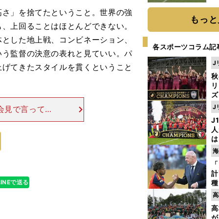
さ」を捨てたということ。世界の強
もっと
も、上回ることはほとんどできない。
体とした地上戦、コンビネーション、
各スポーツコラム記
いう監督の決意の表れと見ていい。パ
J
上げてきたスタイルを貫くということ
秋
リ
ズ
J
会見で言ってい
を
ションの問題が
J
人
ると判断した結
は
に
海
と
「
計
LINEで送る
種
ィ
高
起
高
が