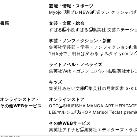
い
し
い
い
い
ド
ン
ド
ド
芸能・情報・スポーツ
く
開
く
開
ウ
い
ウ
ウ
ウ
ウ
ド
ウ
ウ
Myojo
週プレNEWS
週プレ グラジャパ!
く
く
新
新
新
ィ
ウ
ィ
ィ
ィ
で
ウ
で
で
し
し
ン
ィ
ン
ン
ン
書籍
文芸・文庫・総合
開
で
開
開
い
い
ド
ン
ド
ド
ド
すばる
小説すばる
集英社 文芸ステーシ
く
開
く
く
新
新
ウ
ウ
ウ
ド
ウ
ウ
ウ
く
し
し
ィ
ィ
学芸・ノンフィクション・新書
で
ウ
で
で
で
い
い
ン
ン
集英社学芸部 - 学芸・ノンフィクション
開
で
開
開
開
新
ウ
ウ
ド
ド
1日5分で、明日は変わる よみタイ yomitai
く
開
く
く
く
し
新
ィ
ィ
ウ
ウ
く
い
ン
ン
ライトノベル・ノベライズ
で
で
ウ
ド
ド
集英社Webマガジン コバルト
集英社オレ
開
開
新
ィ
ウ
ウ
く
く
し
ン
キッズ
で
で
い
ド
集英社みらい文庫
集英社の児童図書 S-KID
開
開
新
ウ
ウ
く
く
し
ィ
オンラインストア・
オンラインストア
で
い
ン
その他WEBサービス
OTO
SHUEISHA MANGA-ART HERITAGE
開
新
ウ
ド
LEEマルシェ
SHOP Marisol
eclat prem
く
し
新
新
ィ
ウ
い
し
し
ン
その他WEBサービス
で
ウ
い
い
ド
集英社アドナビ
集英社エディターズ・ラ
開
新
ィ
ウ
ウ
ウ
く