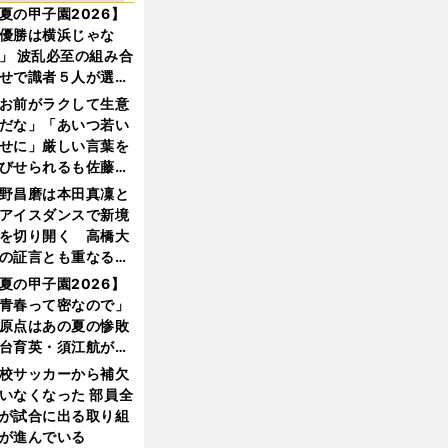
夏の甲子園2026】
優勝は横浜じゃな
」 波乱必至の組み合
せで識者５人が選ん
優勝校はここだ！
お前がラクして生意
だな」「あいつ若い
せに」厳しい言葉を
びせられるも佐藤慎
郎が貫いた誇りとフ
野昌磨は本田真凜と
ンへの思い
アイスダンスで新境
を切り開く 高橋大
の証言とも重なる課
と楽しさ
夏の甲子園2026】
青春って密なので」
原点はあの夏の惨敗
台育英・須江航が明
す"日本一1000日計
校サッカーから補欠
"のすべて
いなくなった 部員全
が試合に出る取り組
が進んでいる