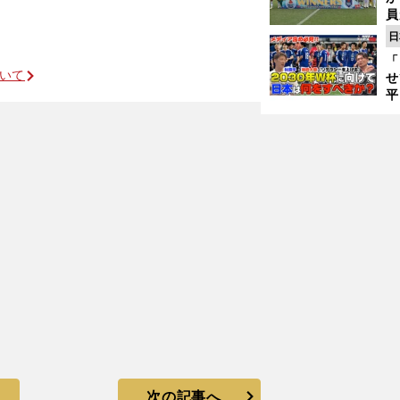
員
み
日
「
ついて
せ
平
2
プ
べ
次の記事へ