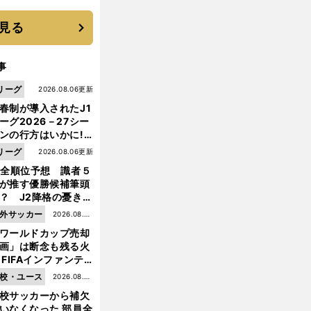
見る
事
リーグ
2026.08.06更新
春制が導入されたJ1
ーグ2026－27シー
ンの行方はいかに!?
５人の識者が全順位
リーグ
2026.08.06更新
大胆予想
1全順位予想 識者５
が推す優勝候補筆頭
？ J2降格の憂き目
遭いそうな３クラブ
外サッカー
2026.08.05
は？
ワールドカップ売却
更新
画」は断念も残る火
 FIFAインファンテ
ーノ会長体制に何が
校・ユース
2026.08.05
きているのか
校サッカーから補欠
更新
いなくなった 部員全