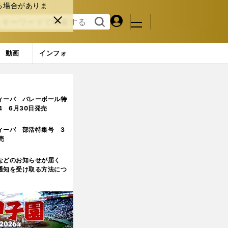
る場合がありま
マイペ
閉じ
検索
メニュ
ー
る
す
ジ
る
動画
インフォ
ィーバ バレーボール特
.4 6月30日発売
ィーバ 部活特集号 3
売
などのお知らせが届く
通知を受け取る方法につ