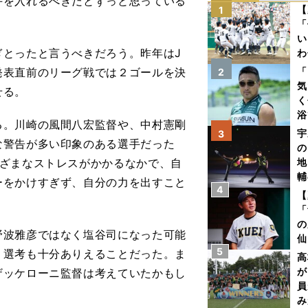
手を入れるべきだとずっと思っている
【
1
「
い
とったと言うべきだろう。昨年はJ
わ
だ
発表直前のリーグ戦では２ゴールを決
「
2
気
せる。
く
浴
。川崎の風間八宏監督や、中村憲剛
太
宇
3
な警告が多い印象のある選手だった
ァ
の
まざまなストレスがかかるなかで、自
地
輔
ーをかけすぎず、自分の力を出すこと
4
題
【
「
の
波雅彦ではなく塩谷司になった可能
仙
5
う選考も十分ありえることだった。ま
か
高
画
が
ザッケローニ監督は考えていたかもし
員
み