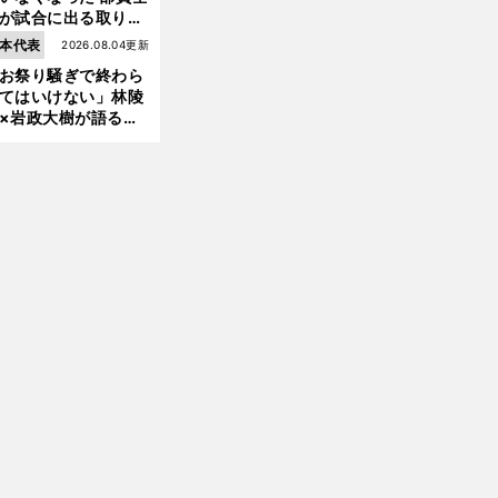
が試合に出る取り組
が進んでいる
本代表
2026.08.04更新
お祭り騒ぎで終わら
前
へ
てはいけない」林陵
×岩政大樹が語る、
030年ワールドカッ
へ日本が積み上げる
きもの