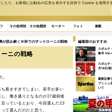
たり、お客様にお勧めの広告を表⽰する⽬的で Cookie を使⽤す
フ
その他球技
その他競技
モーター
フォト
連載
博が読み解くＷ杯でのザッケローニの戦略
編集部のおすすめ
スポルテ
ローニの戦略
集号 Vol
スポルテ
月16日発
た。
最新記事
プッシュ
いて
ち着きすぎてしまい、若手が多い
し、働き盛りとなるのが27歳前後
言っているとおり、今回選んだ23
とって選んだのだと思う。