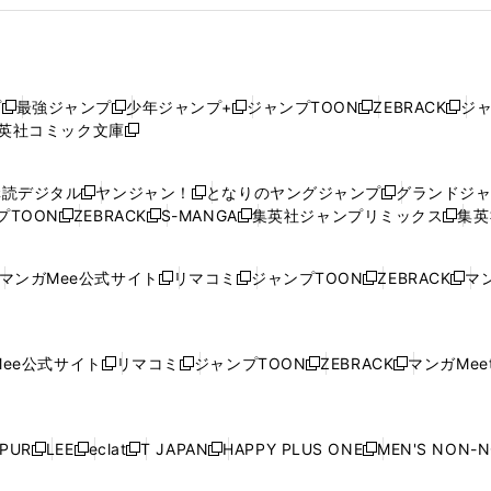
プ
最強ジャンプ
少年ジャンプ+
ジャンプTOON
ZEBRACK
ジ
新
新
新
新
新
英社コミック文庫
し
新
し
し
し
し
い
い
し
い
い
い
ウ
ウ
い
ウ
ウ
ウ
購読デジタル
ヤンジャン！
となりのヤングジャンプ
グランドジ
新
新
新
ィ
ィ
ウ
ィ
ィ
ィ
プTOON
ZEBRACK
S-MANGA
集英社ジャンプリミックス
集英
新
し
新
し
新
し
新
ン
ン
ィ
ン
ン
ン
し
い
し
い
し
い
し
ド
ド
ン
ド
ド
ド
い
ウ
い
ウ
い
ウ
い
ウ
ウ
ド
ウ
ウ
ウ
マンガMee公式サイト
リマコミ
ジャンプTOON
ZEBRACK
マン
新
新
新
新
ウ
ィ
ウ
ィ
ウ
ィ
ウ
で
で
ウ
で
で
で
し
し
し
し
し
ィ
ン
ィ
ン
ィ
ン
ィ
開
開
で
開
開
開
い
い
い
い
い
ン
ド
ン
ド
ン
ド
ン
く
く
開
く
く
く
ウ
ウ
ウ
ウ
ウ
ド
ウ
ド
ウ
ド
ウ
ド
ee公式サイト
リマコミ
ジャンプTOON
ZEBRACK
マンガMeet
く
新
新
新
新
ィ
ィ
ィ
ィ
ィ
ウ
で
ウ
で
ウ
で
ウ
し
し
し
し
ン
ン
ン
ン
ン
で
開
で
開
で
開
で
い
い
い
い
ド
ド
ド
ド
ド
開
く
開
く
開
く
開
ウ
ウ
ウ
ウ
ウ
ウ
ウ
ウ
ウ
PUR
LEE
eclat
T JAPAN
HAPPY PLUS ONE
MEN'S NON-
く
く
く
く
新
新
新
新
新
ィ
ィ
ィ
ィ
で
で
で
で
で
し
し
し
し
し
ン
ン
ン
ン
開
開
開
開
開