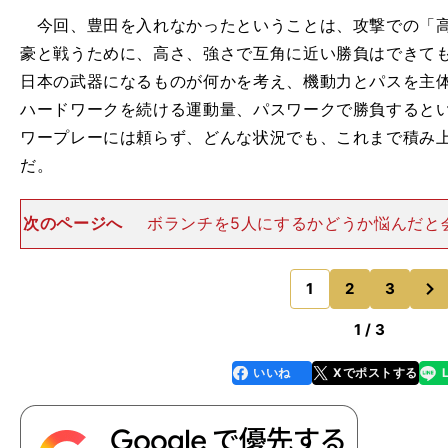
今回、豊田を入れなかったということは、攻撃での「高
豪と戦うために、高さ、強さで互角に近い勝負はできて
日本の武器になるものが何かを考え、機動力とパスを主
ハードワークを続ける運動量、パスワークで勝負すると
ワープレーには頼らず、どんな状況でも、これまで積み
だ。
次のページへ
ボランチを5人にするかどうか悩んだと
たのは、ケガから復帰したばかりの長谷部誠のコンディ
あったからだと思うが、長谷部の回復具合を見て、行け
次
果、4人になったのだと
1
2
3
のページへ
1 / 3
いいね
Xでポストする
line
faceboo
x
k