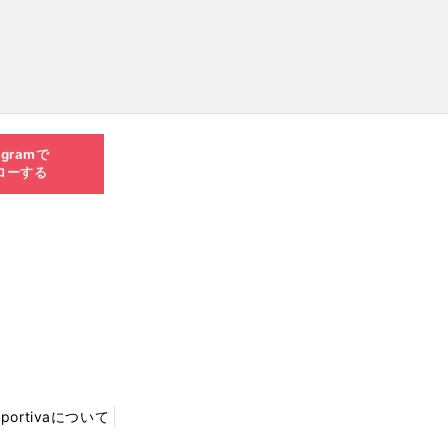
agramで
ローする
Sportivaについて