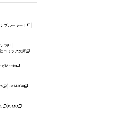
ャンプルーキー！
新
し
い
ウ
ャンプ
新
ィ
社コミック文庫
し
新
ン
い
し
ド
ウ
い
ウ
ガMeets
新
ィ
ウ
で
し
ン
ィ
開
い
ド
ン
く
ウ
ウ
ド
s
S-MANGA
新
新
ィ
で
ウ
し
し
ン
開
で
い
い
ド
く
開
ウ
ウ
ウ
NO
UOMO
く
新
新
ィ
ィ
で
し
し
ン
ン
開