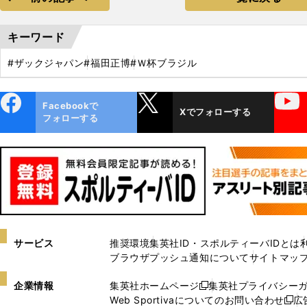
キーワード
#ザックジャパン
#福田正博
#Ｗ杯ブラジル
ebo
X
YouTube
Facebookで
Xでフォローする
ok
フォローする
サービス
推奨環境
集英社ID・スポルティーバIDとは
ブラウザプッシュ通知について
サイトマッ
企業情報
集英社ホームページ
集英社プライバシー
新
Web Sportivaについてのお問い合わせ
広
し
新