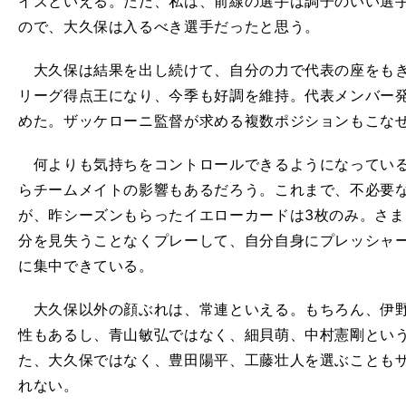
イズといえる。ただ、私は、前線の選手は調子のいい選
ので、大久保は入るべき選手だったと思う。
大久保は結果を出し続けて、自分の力で代表の座をもぎ
リーグ得点王になり、今季も好調を維持。代表メンバー
めた。ザッケローニ監督が求める複数ポジションもこな
何よりも気持ちをコントロールできるようになっている
らチームメイトの影響もあるだろう。これまで、不必要
が、昨シーズンもらったイエローカードは3枚のみ。さ
分を見失うことなくプレーして、自分自身にプレッシャ
に集中できている。
大久保以外の顔ぶれは、常連といえる。もちろん、伊野
性もあるし、青山敏弘ではなく、細貝萌、中村憲剛とい
た、大久保ではなく、豊田陽平、工藤壮人を選ぶことも
れない。