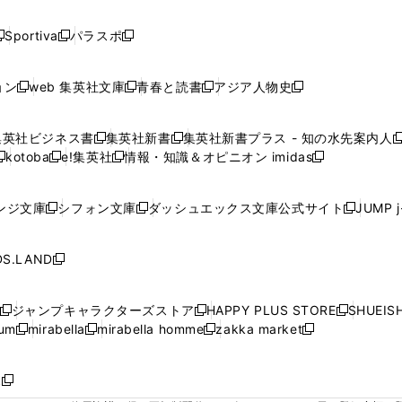
い
い
い
い
い
ド
ド
ド
ド
く
く
く
く
く
ウ
ウ
ウ
ウ
ウ
ウ
ウ
ウ
ウ
Sportiva
パラスポ
新
新
ィ
ィ
ィ
ィ
ィ
で
で
で
で
し
し
し
ン
ン
ン
ン
ン
開
開
開
開
い
い
い
ド
ド
ド
ド
ド
ョン
web 集英社文庫
青春と読書
アジア人物史
く
く
く
く
新
新
新
新
ウ
ウ
ウ
ウ
ウ
ウ
ウ
ウ
し
し
し
し
ィ
ィ
ィ
で
で
で
で
で
い
い
い
い
ン
ン
ン
集英社ビジネス書
集英社新書
集英社新書プラス - 知の水先案内人
開
開
開
開
開
新
新
新
ウ
ウ
ウ
ウ
ド
ド
ド
kotoba
e!集英社
情報・知識＆オピニオン imidas
く
く
く
く
く
新
し
新
し
新
ィ
ィ
ィ
ィ
ウ
ウ
ウ
し
し
い
し
い
し
ン
ン
ン
ン
で
で
で
い
い
ウ
い
ウ
い
ド
ド
ド
ド
ンジ文庫
シフォン文庫
ダッシュエックス文庫公式サイト
JUMP 
開
開
開
新
新
新
ウ
ウ
ィ
ウ
ィ
ウ
ウ
ウ
ウ
ウ
く
く
く
し
し
し
ィ
ィ
ン
ィ
ン
ィ
で
で
で
で
い
い
い
ン
ン
ド
ン
ド
ン
S.LAND
開
開
開
開
新
ウ
ウ
ウ
ド
ド
ウ
ド
ウ
ド
く
く
く
く
し
ィ
ィ
ィ
ウ
ウ
で
ウ
で
ウ
い
ン
ン
ン
ジャンプキャラクターズストア
HAPPY PLUS STORE
SHUEIS
で
で
開
で
開
で
新
新
新
ウ
ド
ド
ド
ium
mirabella
mirabella homme
zakka market
開
開
く
開
く
開
し
新
新
新
し
新
し
ィ
ウ
ウ
ウ
く
く
く
く
い
し
し
い
し
し
い
ン
で
で
で
ウ
い
い
ウ
い
い
ウ
ド
ボ
開
開
開
新
ィ
ウ
ウ
ィ
ウ
ウ
ィ
ウ
く
く
く