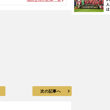
人
は
に
と
次の記事へ