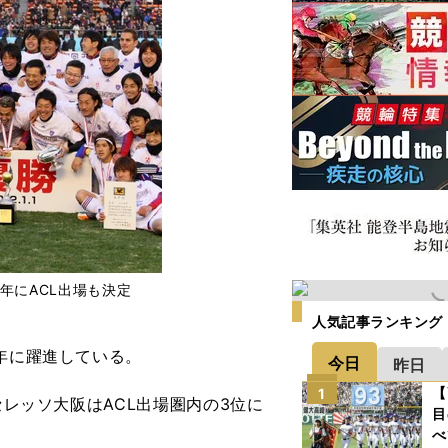
の年にACL出場も決定
人気記事ランキング
年に躍進している。
今日
昨日
【
1
セレッソ大阪はACL出場圏内の3位に
目
べ