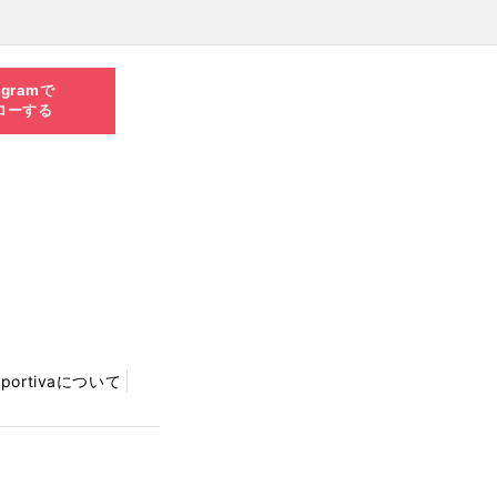
agramで
ローする
Sportivaについて