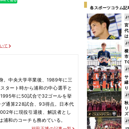
各スポーツコラム記
J
宮
代
は
が
J
ついて
日
横
た
市
T
K
J
級
サ
ャ
出身。中央大学卒業後、1989年に三
縁
グスタート時から浦和の中心選手と
り
開
J
995年に50試合で32ゴールを挙
見
秋
グ通算228試合、93得点。日本代
リ
002年に現役引退後、解説者とし
ズ
年は浦和のコーチも務めている。
J
を
福田正博の記事一覧
J