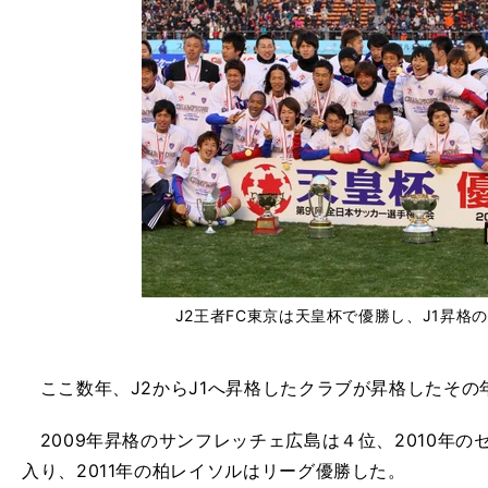
J2王者FC東京は天皇杯で優勝し、J1昇格
ここ数年、J2からJ1へ昇格したクラブが昇格したその
2009年昇格のサンフレッチェ広島は４位、2010年の
入り、2011年の柏レイソルはリーグ優勝した。