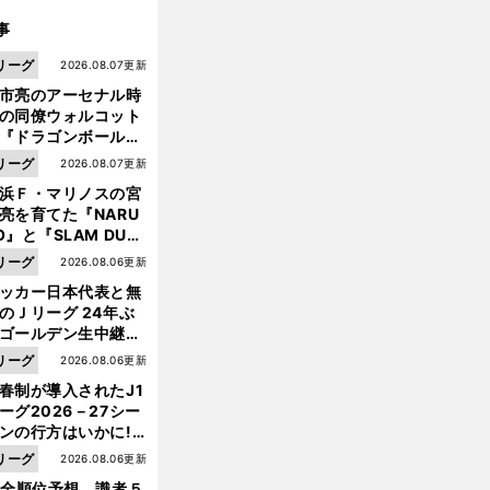
事
リーグ
2026.08.07更新
市亮のアーセナル時
の同僚ウォルコット
『ドラゴンボール』
大好き ポドルスキは
リーグ
2026.08.07更新
向小次郎に憧れてい
浜Ｆ・マリノスの宮
亮を育てた『NARU
O』と『SLAM DUN
』 中京大中京の同
リーグ
2026.08.06更新
生・木原龍一は"ジ
ッカー日本代表と無
ンプ係"だった
のＪリーグ 24年ぶ
ゴールデン生中継の
幕戦でヘタな試合は
リーグ
2026.08.06更新
せられない
春制が導入されたJ1
ーグ2026－27シー
ンの行方はいかに!?
５人の識者が全順位
リーグ
2026.08.06更新
大胆予想
1全順位予想 識者５