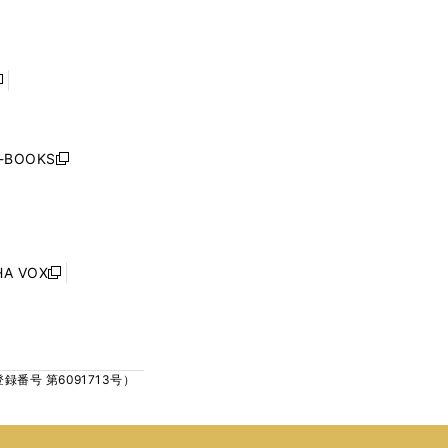
開
開
ド
ド
く
く
ウ
ウ
で
で
開
開
く
く
し
い
ウ
j-BOOKS
新
ィ
し
ン
い
ド
ウ
ウ
ィ
で
ン
HA VOX
開
新
ド
く
し
ウ
い
で
ウ
開
ィ
く
号 第6091713号）
ン
ド
ウ
で