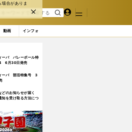
る場合がありま
マイペ
閉じ
検索
メニュ
ー
る
す
ジ
る
動画
インフォ
ィーバ バレーボール特
.4 6月30日発売
ィーバ 部活特集号 3
売
などのお知らせが届く
通知を受け取る方法につ