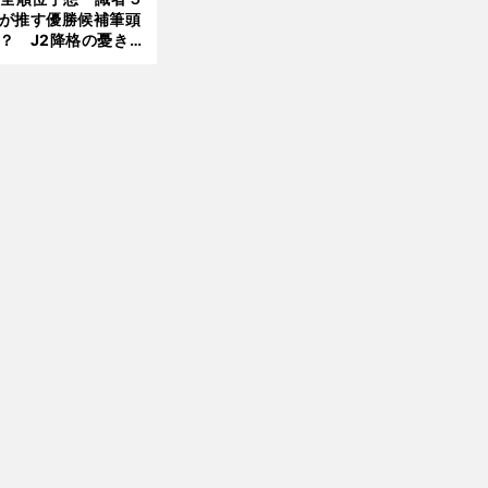
が推す優勝候補筆頭
前
？ J2降格の憂き目
へ
遭いそうな３クラブ
は？