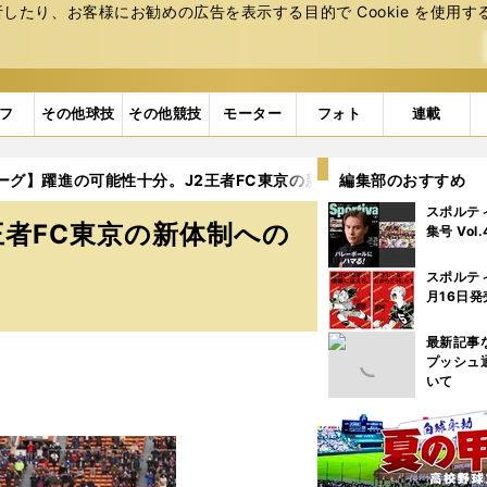
たり、お客様にお勧めの広告を表⽰する⽬的で Cookie を使⽤す
フ
その他球技
その他競技
モーター
フォト
連載
ーグ】躍進の可能性十分。J2王者FC東京の新体制への期待
編集部のおすすめ
スポルテ
王者FC東京の新体制への
集号 Vol
スポルテ
月16日発
最新記事
プッシュ
いて