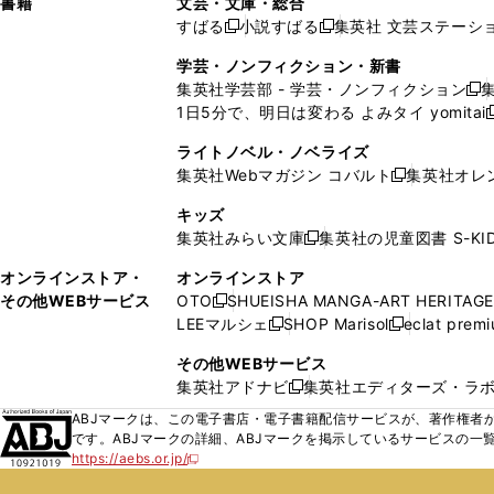
書籍
文芸・文庫・総合
開
で
開
開
い
い
ド
ン
ド
ド
ド
すばる
小説すばる
集英社 文芸ステーシ
く
開
く
く
新
新
ウ
ウ
ウ
ド
ウ
ウ
ウ
く
し
し
ィ
ィ
学芸・ノンフィクション・新書
で
ウ
で
で
で
い
い
ン
ン
集英社学芸部 - 学芸・ノンフィクション
開
で
開
開
開
新
ウ
ウ
ド
ド
1日5分で、明日は変わる よみタイ yomitai
く
開
く
く
く
し
新
ィ
ィ
ウ
ウ
く
い
ン
ン
ライトノベル・ノベライズ
で
で
ウ
ド
ド
集英社Webマガジン コバルト
集英社オレ
開
開
新
ィ
ウ
ウ
く
く
し
ン
キッズ
で
で
い
ド
集英社みらい文庫
集英社の児童図書 S-KID
開
開
新
ウ
ウ
く
く
し
ィ
オンラインストア・
オンラインストア
で
い
ン
その他WEBサービス
OTO
SHUEISHA MANGA-ART HERITAGE
開
新
ウ
ド
LEEマルシェ
SHOP Marisol
eclat prem
く
し
新
新
ィ
ウ
い
し
し
ン
その他WEBサービス
で
ウ
い
い
ド
集英社アドナビ
集英社エディターズ・ラ
開
新
ィ
ウ
ウ
ウ
く
し
ABJマークは、この電子書店・電子書籍配信サービスが、著作権者か
ン
ィ
ィ
で
い
です。ABJマークの詳細、ABJマークを掲示しているサービスの一
ド
ン
ン
開
https://aebs.or.jp/
ウ
新
ウ
ド
ド
く
し
ィ
で
ウ
ウ