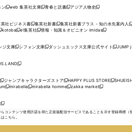
開
開
開
開
い
い
い
ド
ド
ド
ド
ド
ョン
web 集英社文庫
青春と読書
アジア人物史
く
く
く
く
新
新
新
新
ウ
ウ
ウ
ウ
ウ
ウ
ウ
ウ
し
し
し
し
ィ
ィ
ィ
で
で
で
で
で
い
い
い
い
ン
ン
ン
集英社ビジネス書
集英社新書
集英社新書プラス - 知の水先案内人
開
開
開
開
開
新
新
新
ウ
ウ
ウ
ウ
ド
ド
ド
kotoba
e!集英社
情報・知識＆オピニオン imidas
く
く
く
く
く
新
し
新
し
新
ィ
ィ
ィ
ィ
ウ
ウ
ウ
し
し
い
し
い
し
ン
ン
ン
ン
で
で
で
い
い
ウ
い
ウ
い
ド
ド
ド
ド
ンジ文庫
シフォン文庫
ダッシュエックス文庫公式サイト
JUMP 
開
開
開
新
新
新
ウ
ウ
ィ
ウ
ィ
ウ
ウ
ウ
ウ
ウ
く
く
く
し
し
し
ィ
ィ
ン
ィ
ン
ィ
で
で
で
で
い
い
い
ン
ン
ド
ン
ド
ン
S.LAND
開
開
開
開
新
ウ
ウ
ウ
ド
ド
ウ
ド
ウ
ド
く
く
く
く
し
ィ
ィ
ィ
ウ
ウ
で
ウ
で
ウ
い
ン
ン
ン
ジャンプキャラクターズストア
HAPPY PLUS STORE
SHUEIS
で
で
開
で
開
で
新
新
新
ウ
ド
ド
ド
ium
mirabella
mirabella homme
zakka market
開
開
く
開
く
開
し
新
新
新
し
新
し
ィ
ウ
ウ
ウ
く
く
く
く
い
し
し
い
し
し
い
ン
で
で
で
ウ
い
い
ウ
い
い
ウ
ド
ボ
開
開
開
新
ィ
ウ
ウ
ィ
ウ
ウ
ィ
ウ
く
く
く
し
らコンテンツ使用許諾を得た正規版配信サービスであることを示す登録商標（登録番
ン
ィ
ィ
ン
ィ
ィ
ン
で
い
覧はこちら。
ド
ン
ン
ド
ン
ン
ド
開
ウ
ウ
ド
ド
ウ
ド
ド
ウ
く
ィ
で
ウ
ウ
で
ウ
ウ
で