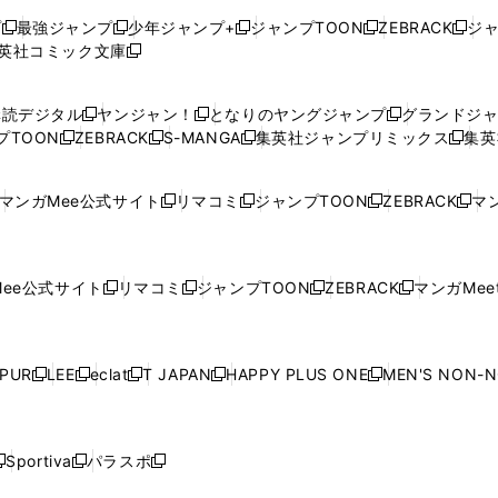
プ
最強ジャンプ
少年ジャンプ+
ジャンプTOON
ZEBRACK
ジ
新
新
新
新
新
英社コミック文庫
し
新
し
し
し
し
い
い
し
い
い
い
ウ
ウ
い
ウ
ウ
ウ
購読デジタル
ヤンジャン！
となりのヤングジャンプ
グランドジ
新
新
新
ィ
ィ
ウ
ィ
ィ
ィ
プTOON
ZEBRACK
S-MANGA
集英社ジャンプリミックス
集英
新
し
新
し
新
し
新
ン
ン
ィ
ン
ン
ン
し
い
し
い
し
い
し
ド
ド
ン
ド
ド
ド
い
ウ
い
ウ
い
ウ
い
ウ
ウ
ド
ウ
ウ
ウ
マンガMee公式サイト
リマコミ
ジャンプTOON
ZEBRACK
マン
新
新
新
新
ウ
ィ
ウ
ィ
ウ
ィ
ウ
で
で
ウ
で
で
で
し
し
し
し
し
ィ
ン
ィ
ン
ィ
ン
ィ
開
開
で
開
開
開
い
い
い
い
い
ン
ド
ン
ド
ン
ド
ン
く
く
開
く
く
く
ウ
ウ
ウ
ウ
ウ
ド
ウ
ド
ウ
ド
ウ
ド
ee公式サイト
リマコミ
ジャンプTOON
ZEBRACK
マンガMeet
く
新
新
新
新
ィ
ィ
ィ
ィ
ィ
ウ
で
ウ
で
ウ
で
ウ
し
し
し
し
ン
ン
ン
ン
ン
で
開
で
開
で
開
で
い
い
い
い
ド
ド
ド
ド
ド
開
く
開
く
開
く
開
ウ
ウ
ウ
ウ
ウ
ウ
ウ
ウ
ウ
PUR
LEE
eclat
T JAPAN
HAPPY PLUS ONE
MEN'S NON-
く
く
く
く
新
新
新
新
新
ィ
ィ
ィ
ィ
で
で
で
で
で
し
し
し
し
し
ン
ン
ン
ン
開
開
開
開
開
い
い
い
い
い
ド
ド
ド
ド
く
く
く
く
く
ウ
ウ
ウ
ウ
ウ
ウ
ウ
ウ
ウ
Sportiva
パラスポ
新
新
ィ
ィ
ィ
ィ
ィ
で
で
で
で
し
し
し
ン
ン
ン
ン
ン