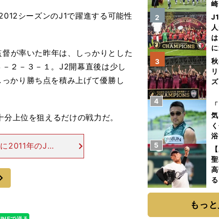
崎
「
012シーズンのJ1で躍進する可能性
J
2
て
人
は
に
監督が率いた昨年は、しっかりとした
と
秋
3
－２－３－１。J2開幕直後は少し
リ
しっかり勝ち点を積み上げて優勝し
ズ
4
を
「
気
十分上位を狙えるだけの戦力だ。
く
浴
2011年のJ2
5
太
【
たルーカス⑪が
ァ
聖
、ルーカスを基
高
次
る
ト
く
もっと
LINEで送る