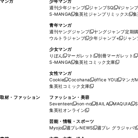
マンガ
少年マンガ
ン
ィ
週刊少年ジャンプ
ジャンプSQ
Vジャン
ド
ン
新
新
S-MANGA
集英社ジャンプリミックス
集
ウ
ド
新
し
し
新
で
ウ
し
い
い
し
青年マンガ
開
で
い
ウ
ウ
い
週刊ヤングジャンプ
ヤングジャンプ定期
新
く
開
ウ
ィ
ィ
ウ
ウルトラジャンプ
少年ジャンプ+
ジャン
新
し
新
く
ィ
ン
ン
ィ
し
い
し
ン
ド
ド
ン
少女マンガ
い
ウ
い
ド
ウ
ウ
ド
りぼん
マーガレット
別冊マーガレット
新
新
新
ウ
ィ
ウ
ウ
で
で
ウ
S-MANGA
集英社コミック文庫
し
新
し
新
ィ
ン
ィ
で
開
開
で
い
し
い
し
ン
ド
ン
女性マンガ
開
く
く
開
ウ
い
ウ
い
ド
ウ
ド
Cookie
Cocohana
office YOU
マンガM
く
く
新
新
新
ィ
ウ
ィ
ウ
ウ
で
ウ
集英社コミック文庫
し
新
し
し
ン
ィ
ン
ィ
で
開
で
い
し
い
い
ド
ン
ド
ン
取材・ファッション
ファッション・美容
開
く
開
ウ
い
ウ
ウ
ウ
ド
ウ
ド
Seventeen
non-no
BAILA
MAQUIA
S
く
く
新
新
新
新
ィ
ウ
ィ
ィ
で
ウ
で
ウ
集英社オンライン
し
新
し
し
し
ン
ィ
ン
ン
開
で
開
で
い
し
い
い
い
ド
ン
ド
ド
芸能・情報・スポーツ
く
開
く
開
ウ
い
ウ
ウ
ウ
ウ
ド
ウ
ウ
Myojo
週プレNEWS
週プレ グラジャパ!
く
く
新
新
新
ィ
ウ
ィ
ィ
ィ
で
ウ
で
で
し
し
ン
ィ
ン
ン
ン