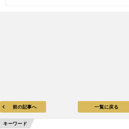
】
ヴェルディ川崎がＪリーグ初代王者に
前の記事へ
一覧に戻る
キーワード