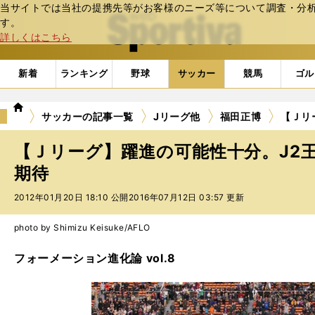
当サイトでは当社の提携先等がお客様のニーズ等について調査・分析し
web Sportiva (webスポルティーバ)
す。
詳しくはこちら
新着
ランキング
野球
サッカー
競馬
ゴル
we
サッカーの記事一覧
Jリーグ他
福田正博
【Ｊリ
b
ス
【Ｊリーグ】躍進の可能性十分。J2
ポ
ル
期待
テ
2012年01月20日 18:10 公開
2016年07月12日 03:57 更新
ィ
ー
バ
photo by Shimizu Keisuke/AFLO
フォーメーション進化論 vol.8