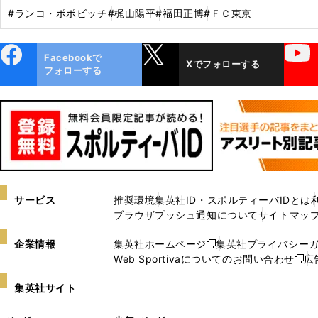
#ランコ・ポポビッチ
#梶山陽平
#福田正博
#ＦＣ東京
ebo
X
YouTube
Facebookで
Xでフォローする
ok
フォローする
サービス
推奨環境
集英社ID・スポルティーバIDとは
ブラウザプッシュ通知について
サイトマッ
企業情報
集英社ホームページ
集英社プライバシー
新
Web Sportivaについてのお問い合わせ
広
し
新
い
し
集英社サイト
ウ
い
ィ
ウ