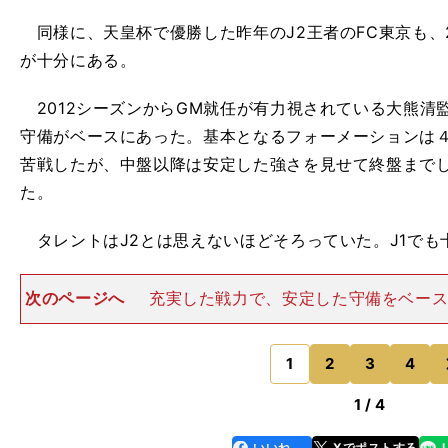
同様に、天皇杯で優勝した昨年のJ2王者のFC東京も、2
が十分にある。
2012シーズンからGM就任が有力視されている大熊清
守備がベースにあった。基本となるフォーメーションは４
苦戦したが、中盤以降は安定した強さを見せて終盤まで
た。
タレントはJ2とは思えないほどそろっていた。J1でも
次のページへ
充実した戦力で、安定した守備をベースに
で優勝したＦＣ東京 攻撃では、シーズン途中で加入し
非常にきいていた。彼のところでボールがおさまるので
点にして攻撃
1
2
3
4
のページへ
1 / 4
いいね
Xでポストする
line
faceboo
x