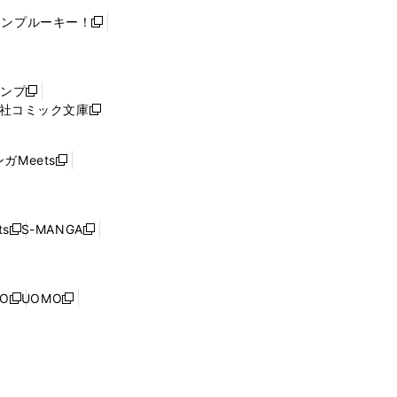
ャンプルーキー！
新
し
い
ウ
ャンプ
新
ィ
社コミック文庫
し
新
ン
い
し
ド
ウ
い
ウ
ガMeets
新
ィ
ウ
で
し
ン
ィ
開
い
ド
ン
く
ウ
ウ
ド
s
S-MANGA
新
新
ィ
で
ウ
し
し
ン
開
で
い
い
ド
く
開
ウ
ウ
ウ
NO
UOMO
く
新
新
ィ
ィ
で
し
し
ン
ン
開
い
い
ド
ド
く
ウ
ウ
ウ
ウ
ィ
ィ
で
で
ン
ン