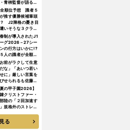
・青栁監督が語る
機動破壊」はこうし
1全順位予想 識者５
生まれた
が推す優勝候補筆頭
？ J2降格の憂き目
遭いそうな３クラブ
は？
春制が導入されたJ1
ーグ2026－27シー
ンの行方はいかに!?
５人の識者が全順位
大胆予想
お前がラクして生意
だな」「あいつ若い
せに」厳しい言葉を
びせられるも佐藤慎
郎が貫いた誇りとフ
夏の甲子園2026】
ンへの思い
隷クリストファー・
部陸の「２回加速す
」規格外のストレー
 それでもプロではな
大学進学を選ぶ理由
見る