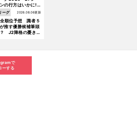
ンの行方はいかに!?
５人の識者が全順位
リーグ
2026.08.06更新
大胆予想
1全順位予想 識者５
が推す優勝候補筆頭
？ J2降格の憂き目
遭いそうな３クラブ
は？
agramで
ローする