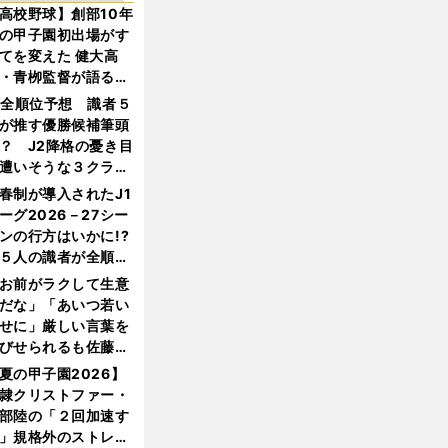
高校野球】創部10年
の甲子園初出場がす
てを変えた 健大高
・青栁監督が語る
機動破壊」はこうし
1全順位予想 識者５
生まれた
が推す優勝候補筆頭
？ J2降格の憂き目
遭いそうな３クラブ
は？
春制が導入されたJ1
ーグ2026－27シー
ンの行方はいかに!?
５人の識者が全順位
大胆予想
お前がラクして生意
だな」「あいつ若い
せに」厳しい言葉を
びせられるも佐藤慎
郎が貫いた誇りとフ
夏の甲子園2026】
ンへの思い
隷クリストファー・
部陸の「２回加速す
」規格外のストレー