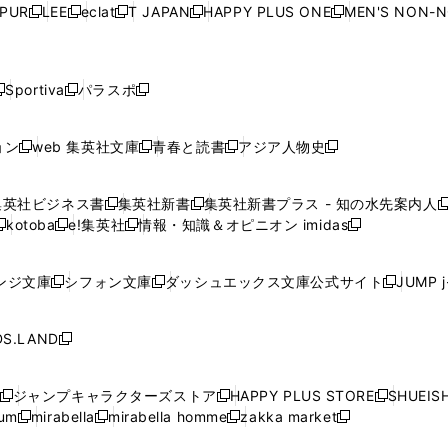
ウ
ウ
ウ
ウ
ウ
ウ
ウ
ウ
ウ
PUR
LEE
eclat
T JAPAN
HAPPY PLUS ONE
MEN'S NON-
く
く
く
く
新
新
新
新
新
ィ
ィ
ィ
ィ
で
で
で
で
で
し
し
し
し
し
ン
ン
ン
ン
開
開
開
開
開
い
い
い
い
い
ド
ド
ド
ド
く
く
く
く
く
ウ
ウ
ウ
ウ
ウ
ウ
ウ
ウ
ウ
Sportiva
パラスポ
新
新
ィ
ィ
ィ
ィ
ィ
で
で
で
で
し
し
し
ン
ン
ン
ン
ン
開
開
開
開
い
い
い
ド
ド
ド
ド
ド
ョン
web 集英社文庫
青春と読書
アジア人物史
く
く
く
く
新
新
新
新
ウ
ウ
ウ
ウ
ウ
ウ
ウ
ウ
し
し
し
し
ィ
ィ
ィ
で
で
で
で
で
い
い
い
い
ン
ン
ン
集英社ビジネス書
集英社新書
集英社新書プラス - 知の水先案内人
開
開
開
開
開
新
新
新
ウ
ウ
ウ
ウ
ド
ド
ド
kotoba
e!集英社
情報・知識＆オピニオン imidas
く
く
く
く
く
新
し
新
し
新
ィ
ィ
ィ
ィ
ウ
ウ
ウ
し
し
い
し
い
し
ン
ン
ン
ン
で
で
で
い
い
ウ
い
ウ
い
ド
ド
ド
ド
ンジ文庫
シフォン文庫
ダッシュエックス文庫公式サイト
JUMP 
開
開
開
新
新
新
ウ
ウ
ィ
ウ
ィ
ウ
ウ
ウ
ウ
ウ
く
く
く
し
し
し
ィ
ィ
ン
ィ
ン
ィ
で
で
で
で
い
い
い
ン
ン
ド
ン
ド
ン
S.LAND
開
開
開
開
新
ウ
ウ
ウ
ド
ド
ウ
ド
ウ
ド
く
く
く
く
し
ィ
ィ
ィ
ウ
ウ
で
ウ
で
ウ
い
ン
ン
ン
ジャンプキャラクターズストア
HAPPY PLUS STORE
SHUEIS
で
で
開
で
開
で
新
新
新
ウ
ド
ド
ド
ium
mirabella
mirabella homme
zakka market
開
開
く
開
く
開
し
新
新
新
し
新
し
ィ
ウ
ウ
ウ
く
く
く
く
い
し
し
い
し
し
い
ン