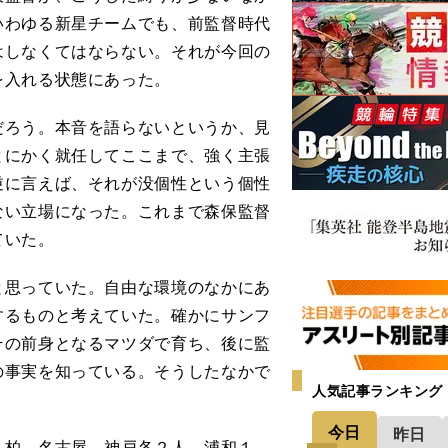
いわゆる新星チームでも、前監督時代
はしなくてはならない。それが今回の
を入れる状態にあった。
ろう。本音を語らないというか、見
とにかく就任してここまで、強く主張
逆に言えば、それが没個性という個性
ない立場になった。これまで森保監督
ていた。
思っていた。自由な環境のなかにあ
するものと考えていた。確かにサンフ
その前身となるマツダで育ち、後に監
の事実を知っている。そうしたなかで
人気記事ランキング
今日
昨日
柏、名古屋、神戸各２人、浦和１