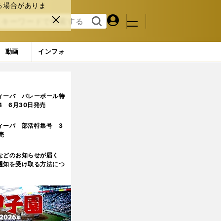
る場合がありま
マイペ
閉じ
検索
メニュ
ー
る
す
ジ
る
動画
インフォ
ブーイングで応えるべきだ
2ページ目
ィーバ バレーボール特
.4 6月30日発売
ィーバ 部活特集号 3
売
などのお知らせが届く
通知を受け取る方法につ