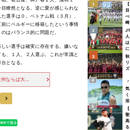
【
1
一目瞭然となる。逆に愛が感じられな
目
れた選手は０。ベトナム戦（３月）、
べ
崎
直前にベルギーに移籍したという事情
「
J
2
うのはバランス的に問題だ。
て
人
は
しい選手は確実に存在する。嫌いな
に
ても、１人、２人選ぶ。これが常識と
と
秋
3
舞台となる。
リ
ズ
欧州ならば大問
4
を
「
というか、国内
気
督は批判を承知
く
次
浴
5
太
【
ァ
聖
高
LINEで送る
る