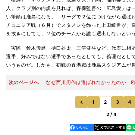
人。クラブ別の内訳を見れば、森保監督の「広島愛」は
い筆頭は鹿島になる。Ｊリーグで２位につけながら選ば
チュニジア戦（６月）でスタメンを飾った上田綺世が、
を抜きにしても、２位のチームから誰も選出しないとい
実際、鈴木優磨、樋口雄太、三竿健斗など、代表に相応
選手、好みではない選手であったとしても、義理だとし
いうものだ。しかも、初戦の香港戦は鹿島スタジアムが
次のページへ
なぜ西川周作は選ばれなかったのか 
題に発展しているところだろう。地域性を無視している
リーグを軽んじているというか、言い換えれば、森保監
のうえで鹿島勢を排除し
1
2
3
4
のページへ
のページへ
前
2 / 4
いいね
Xでポストする
line
faceboo
x
k