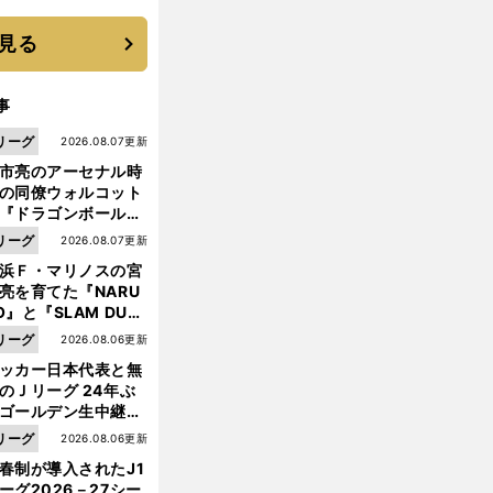
 それでもプロではな
大学進学を選ぶ理由
見る
事
リーグ
2026.08.07更新
市亮のアーセナル時
の同僚ウォルコット
『ドラゴンボール』
大好き ポドルスキは
リーグ
2026.08.07更新
向小次郎に憧れてい
浜Ｆ・マリノスの宮
亮を育てた『NARU
O』と『SLAM DUN
』 中京大中京の同
リーグ
2026.08.06更新
前
生・木原龍一は"ジ
へ
ッカー日本代表と無
ンプ係"だった
のＪリーグ 24年ぶ
ゴールデン生中継の
幕戦でヘタな試合は
リーグ
2026.08.06更新
せられない
春制が導入されたJ1
ーグ2026－27シー