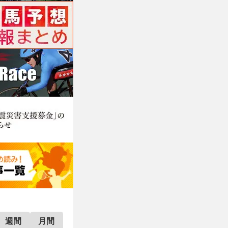
週間
月間