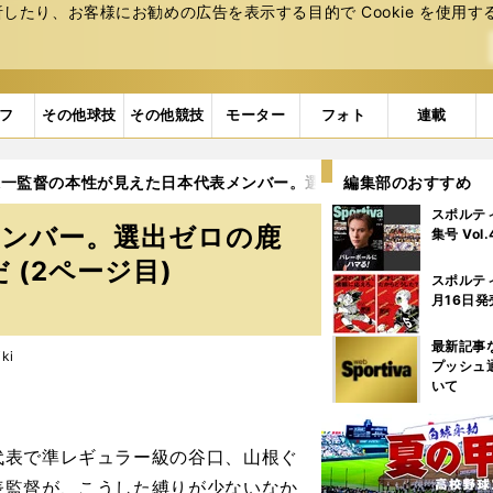
たり、お客様にお勧めの広告を表⽰する⽬的で Cookie を使⽤す
フ
その他球技
その他競技
モーター
フォト
連載
保一監督の本性が見えた日本代表メンバー。選出ゼロの鹿島ファンは
編集部のおすすめ
スポルテ
メンバー。選出ゼロの鹿
集号 Vol
(2ページ目)
スポルテ
月16日発
最新記事
ki
プッシュ
いて
表で準レギュラー級の谷口、山根ぐ
表監督が、こうした縛りが少ないなか