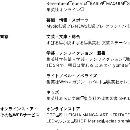
ウ
い
ウ
ウ
ウ
ド
ウ
ド
Seventeen
non-no
BAILA
MAQUIA
S
く
く
新
新
新
新
ィ
ウ
ィ
ィ
で
ウ
で
ウ
集英社オンライン
し
新
し
し
し
ン
ィ
ン
ン
開
で
開
で
い
し
い
い
い
ド
ン
ド
ド
芸能・情報・スポーツ
く
開
く
開
ウ
い
ウ
ウ
ウ
ウ
ド
ウ
ウ
Myojo
週プレNEWS
週プレ グラジャパ!
く
く
新
新
新
ィ
ウ
ィ
ィ
ィ
で
ウ
で
で
し
し
ン
ィ
ン
ン
ン
書籍
文芸・文庫・総合
開
で
開
開
い
い
ド
ン
ド
ド
ド
すばる
小説すばる
集英社 文芸ステーシ
く
開
く
く
新
新
ウ
ウ
ウ
ド
ウ
ウ
ウ
く
し
し
ィ
ィ
学芸・ノンフィクション・新書
で
ウ
で
で
で
い
い
ン
ン
集英社学芸部 - 学芸・ノンフィクション
開
で
開
開
開
新
ウ
ウ
ド
ド
1日5分で、明日は変わる よみタイ yomitai
く
開
く
く
く
し
新
ィ
ィ
ウ
ウ
く
い
ン
ン
ライトノベル・ノベライズ
で
で
ウ
ド
ド
集英社Webマガジン コバルト
集英社オレ
開
開
新
ィ
ウ
ウ
く
く
し
ン
キッズ
で
で
い
ド
集英社みらい文庫
集英社の児童図書 S-KID
開
開
新
ウ
ウ
く
く
し
ィ
オンラインストア・
オンラインストア
で
い
ン
その他WEBサービス
OTO
SHUEISHA MANGA-ART HERITAGE
開
新
ウ
ド
LEEマルシェ
SHOP Marisol
eclat prem
く
し
新
新
ィ
ウ
い
し
し
ン