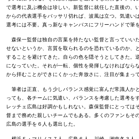
で選考に及ぶ機会は珍しい。新監督に就任した直後の、
からの代表選手をバッサリ切れば、波風は立つ。気遣い
選考には不要。真っ新なキャンバスにフリーハンドで筆
森保一監督は独自の言葉を持たない監督と言っていいだ
せないというか、言質を取られるのを恐れているのか、
することを避けてきた。自らの色を隠そうとしてきた。
になっていた。それが一転、個性を発揮しなければなら
から拝むことができにくかった奔放さに、注目が集まっ
筆者は正直、もう少しバランス感覚に富んだ常識人かと
っても、各チームに気遣い、バランスを考慮した選考を
レッチェ広島は好調かもしれない。森保監督にとっては
督まで務めた親しいチームでもある。多くのファンもそ
広島の選手を６人も選出した。
横浜Ｆ・マリノス７人、広島６人、川崎、湘南各３人、