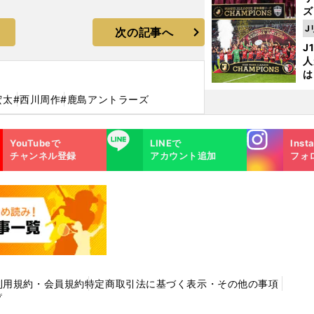
ズ
J
次の記事へ
を
J
人
は
に
宏太
#西川周作
#鹿島アントラーズ
と
Instagra
LINE
YouTubeで
LINEで
Inst
m
チャンネル登録
アカウント追加
フォ
利用規約・会員規約
特定商取引法に基づく表示・その他の事項
プ