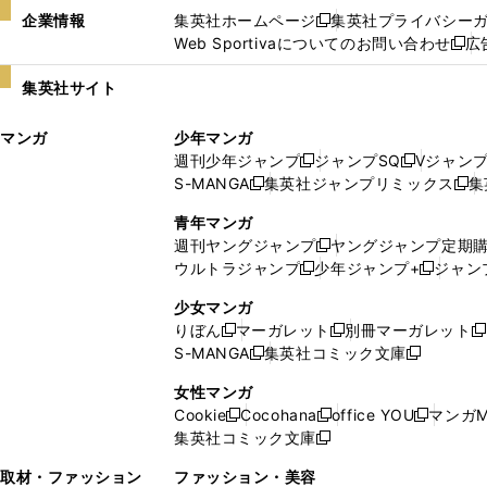
企業情報
集英社ホームページ
集英社プライバシー
新
Web Sportivaについてのお問い合わせ
広
し
新
い
し
集英社サイト
ウ
い
ィ
ウ
マンガ
少年マンガ
ン
ィ
週刊少年ジャンプ
ジャンプSQ
Vジャン
ド
ン
新
新
S-MANGA
集英社ジャンプリミックス
集
ウ
ド
新
し
し
新
で
ウ
し
い
い
し
青年マンガ
開
で
い
ウ
ウ
い
週刊ヤングジャンプ
ヤングジャンプ定期
新
く
開
ウ
ィ
ィ
ウ
ウルトラジャンプ
少年ジャンプ+
ジャン
新
し
新
く
ィ
ン
ン
ィ
し
い
し
ン
ド
ド
ン
少女マンガ
い
ウ
い
ド
ウ
ウ
ド
りぼん
マーガレット
別冊マーガレット
新
新
新
ウ
ィ
ウ
ウ
で
で
ウ
S-MANGA
集英社コミック文庫
し
新
し
新
ィ
ン
ィ
で
開
開
で
い
し
い
し
ン
ド
ン
女性マンガ
開
く
く
開
ウ
い
ウ
い
ド
ウ
ド
Cookie
Cocohana
office YOU
マンガM
く
く
新
新
新
ィ
ウ
ィ
ウ
ウ
で
ウ
集英社コミック文庫
し
新
し
し
ン
ィ
ン
ィ
で
開
で
い
し
い
い
ド
ン
ド
ン
取材・ファッション
ファッション・美容
開
く
開