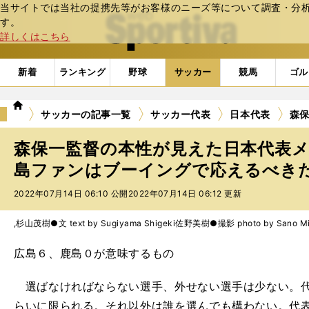
当サイトでは当社の提携先等がお客様のニーズ等について調査・分析し
web Sportiva (webスポルティーバ)
す。
詳しくはこちら
新着
ランキング
野球
サッカー
競馬
ゴル
we
サッカーの記事一覧
サッカー代表
日本代表
森
b
ス
森保一監督の本性が見えた日本代表
ポ
ル
島ファンはブーイングで応えるべきだ 
テ
2022年07月14日 06:10 公開
2022年07月14日 06:12 更新
ィ
ー
バ
,杉山茂樹●文 text by Sugiyama Shigeki
佐野美樹●撮影 photo by Sano Mi
広島６、鹿島０が意味するもの
選ばなければならない選手、外せない選手は少ない。代
らいに限られる。それ以外は誰を選んでも構わない。代