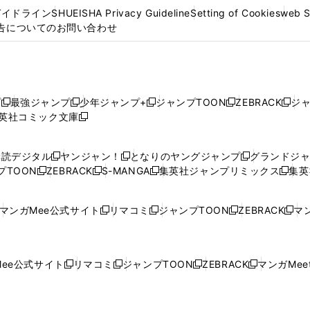
ガイドライン
SHUEISHA Privacy Guideline
Setting of Cookies
web 
告についてのお問い合わせ
プ
最強ジャンプ
少年ジャンプ+
ジャンプTOON
ZEBRACK
ジ
新
新
新
新
新
英社コミック文庫
し
新
し
し
し
し
い
い
し
い
い
い
ウ
ウ
い
ウ
ウ
ウ
購読デジタル
ヤンジャン！
となりのヤングジャンプ
グランドジ
新
新
新
ィ
ィ
ウ
ィ
ィ
ィ
プTOON
ZEBRACK
S-MANGA
集英社ジャンプリミックス
集英
新
し
新
し
新
し
新
ン
ン
ィ
ン
ン
ン
し
い
し
い
し
い
し
ド
ド
ン
ド
ド
ド
い
ウ
い
ウ
い
ウ
い
ウ
ウ
ド
ウ
ウ
ウ
マンガMee公式サイト
リマコミ
ジャンプTOON
ZEBRACK
マン
新
新
新
新
ウ
ィ
ウ
ィ
ウ
ィ
ウ
で
で
ウ
で
で
で
し
し
し
し
し
ィ
ン
ィ
ン
ィ
ン
ィ
開
開
で
開
開
開
い
い
い
い
い
ン
ド
ン
ド
ン
ド
ン
く
く
開
く
く
く
ウ
ウ
ウ
ウ
ウ
ド
ウ
ド
ウ
ド
ウ
ド
ee公式サイト
リマコミ
ジャンプTOON
ZEBRACK
マンガMeet
く
新
新
新
新
ィ
ィ
ィ
ィ
ィ
ウ
で
ウ
で
ウ
で
ウ
し
し
し
し
ン
ン
ン
ン
ン
で
開
で
開
で
開
で
い
い
い
い
ド
ド
ド
ド
ド
開
く
開
く
開
く
開