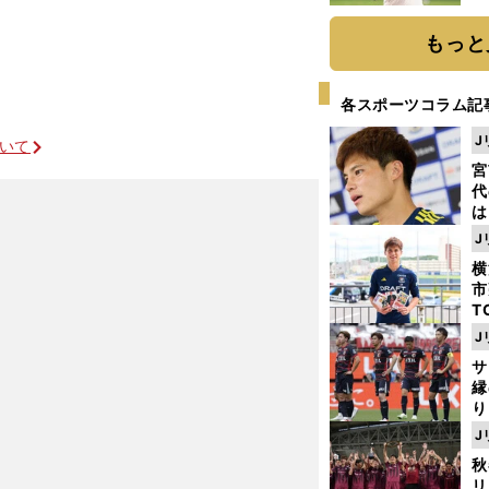
ト
く
もっと
各スポーツコラム記
J
ついて
宮
代
は
が
J
日
横
た
市
T
K
J
級
サ
ャ
縁
り
開
J
見
秋
リ