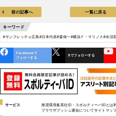
前の記事へ
一覧に戻る
キーワード
#サンフレッチェ広島
#日本代表
#森保一
#横浜Ｆ・マリノス
#水沼
ebo
X
YouTube
Facebookで
Xでフォローする
ok
フォローする
サービス
推奨環境
集英社ID・スポルティーバIDとは
ブラウザプッシュ通知について
サイトマッ