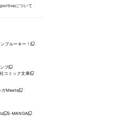
Sportivaについて
ャンプルーキー！
新
し
い
ウ
ャンプ
新
ィ
社コミック文庫
し
新
ン
い
し
ド
ウ
い
ウ
ガMeets
新
ィ
ウ
で
し
ン
ィ
開
い
ド
ン
く
ウ
ウ
ド
s
S-MANGA
新
新
ィ
で
ウ
し
し
ン
開
で
い
い
ド
く
開