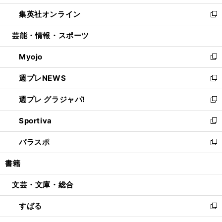
開
ウ
ン
ウ
し
集英社オンライン
く
で
ド
ィ
い
新
開
ウ
ン
ウ
し
芸能・情報・スポーツ
く
で
ド
ィ
い
開
ウ
ン
ウ
Myojo
く
で
ド
ィ
新
開
ウ
ン
し
週プレNEWS
く
で
ド
い
新
開
ウ
ウ
し
週プレ グラジャパ!
く
で
ィ
い
新
開
ン
ウ
し
Sportiva
く
ド
ィ
い
新
ウ
ン
ウ
し
パラスポ
で
ド
ィ
い
新
開
ウ
ン
ウ
し
書籍
く
で
ド
ィ
い
開
ウ
ン
ウ
文芸・文庫・総合
く
で
ド
ィ
開
ウ
ン
すばる
く
で
ド
新
開
ウ
し