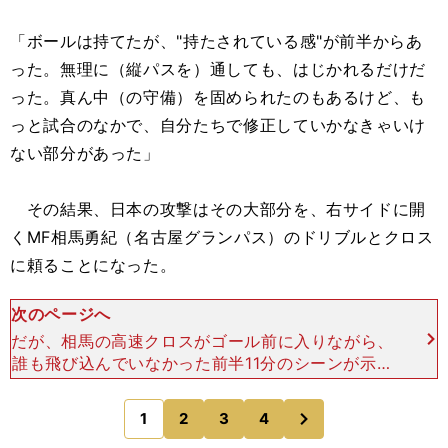
「ボールは持てたが、"持たされている感"が前半からあ
った。無理に（縦パスを）通しても、はじかれるだけだ
った。真ん中（の守備）を固められたのもあるけど、も
っと試合のなかで、自分たちで修正していかなきゃいけ
ない部分があった」
その結果、日本の攻撃はその大部分を、右サイドに開
くMF相馬勇紀（名古屋グランパス）のドリブルとクロス
に頼ることになった。
次のページへ
だが、相馬の高速クロスがゴール前に入りながら、
誰も飛び込んでいなかった前半11分のシーンが示す
ように、チーム全体として、そこを突破口にしよう
とする共通意識は薄かった。田中駿は「勇紀くんの
次
1
2
3
4
のページへ
ところから何本