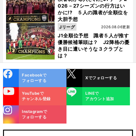
026－27シーズンの行方はい
かに!? ５人の識者が全順位を
大胆予想
Jリーグ
2026.08.06更新
J1全順位予想 識者５人が推す
優勝候補筆頭は？ J2降格の憂
き目に遭いそうな３クラブと
は？
cebo
X
Facebookで
Xでフォローする
ok
フォローする
uTube
LINE
YouTubeで
LINEで
チャンネル登録
アカウント追加
stagra
Instagramで
m
フォローする