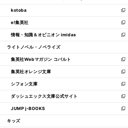
開
ウ
ン
ウ
し
kotoba
く
で
ド
ィ
い
新
開
ウ
ン
ウ
し
e!集英社
く
で
ド
ィ
い
新
開
ウ
ン
ウ
し
情報・知識＆オピニオン imidas
く
で
ド
ィ
い
新
開
ウ
ン
ウ
し
ライトノベル・ノベライズ
く
で
ド
ィ
い
開
ウ
ン
ウ
集英社Webマガジン コバルト
く
で
ド
ィ
新
開
ウ
ン
し
集英社オレンジ文庫
く
で
ド
い
新
開
ウ
ウ
し
シフォン文庫
く
で
ィ
い
新
開
ン
ウ
し
ダッシュエックス文庫公式サイト
く
ド
ィ
い
新
ウ
ン
ウ
し
JUMP j-BOOKS
で
ド
ィ
い
新
開
ウ
ン
ウ
し
キッズ
く
で
ド
ィ
い
開
ウ
ン
ウ