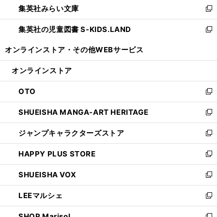
集英社みらい文庫
く
で
ド
ィ
新
開
ウ
ン
し
集英社の児童図書 S-KIDS.LAND
く
で
ド
い
新
開
ウ
ウ
し
オンラインストア・
その他WEBサービス
く
で
ィ
い
開
ン
ウ
オンラインストア
く
ド
ィ
ウ
ン
OTO
で
ド
新
開
ウ
し
SHUEISHA MANGA-ART HERITAGE
く
で
い
新
開
ウ
し
ジャンプキャラクターズストア
く
ィ
い
新
ン
ウ
し
HAPPY PLUS STORE
ド
ィ
い
新
ウ
ン
ウ
し
SHUEISHA VOX
で
ド
ィ
い
新
開
ウ
ン
ウ
し
LEEマルシェ
く
で
ド
ィ
い
新
開
ウ
ン
ウ
し
SHOP Marisol
く
で
ド