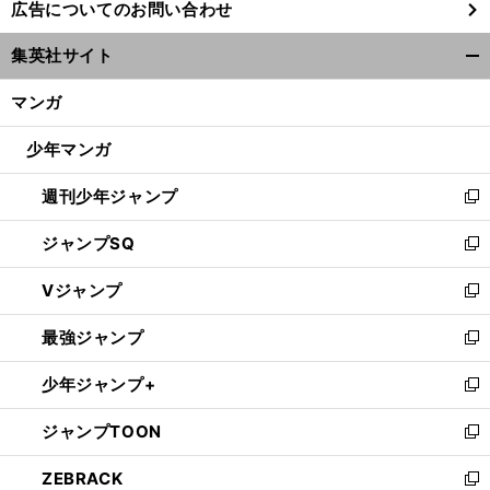
広告についてのお問い合わせ
い
ウ
集英社サイト
ィ
開
ン
く/
マンガ
ド
閉
ウ
じ
少年マンガ
で
る
開
週刊少年ジャンプ
く
新
し
ジャンプSQ
い
新
ウ
し
Vジャンプ
ィ
い
新
ン
ウ
し
最強ジャンプ
ド
ィ
い
新
ウ
ン
ウ
し
少年ジャンプ+
で
ド
ィ
い
新
開
ウ
ン
ウ
し
ジャンプTOON
く
で
ド
ィ
い
新
開
ウ
ン
ウ
し
ZEBRACK
く
で
ド
ィ
い
新