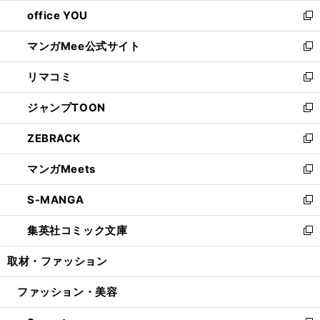
ウ
ウ
し
office YOU
く
で
ィ
い
新
開
ン
ウ
し
マンガMee公式サイト
く
ド
ィ
い
新
ウ
ン
ウ
し
リマコミ
で
ド
ィ
い
新
開
ウ
ン
ウ
し
ジャンプTOON
く
で
ド
ィ
い
新
開
ウ
ン
ウ
し
ZEBRACK
く
で
ド
ィ
い
新
開
ウ
ン
ウ
し
マンガMeets
く
で
ド
ィ
い
新
開
ウ
ン
ウ
し
S-MANGA
く
で
ド
ィ
い
新
開
ウ
ン
ウ
し
集英社コミック文庫
く
で
ド
ィ
い
新
開
ウ
ン
ウ
し
取材・ファッション
く
で
ド
ィ
い
開
ウ
ン
ウ
ファッション・美容
く
で
ド
ィ
開
ウ
ン