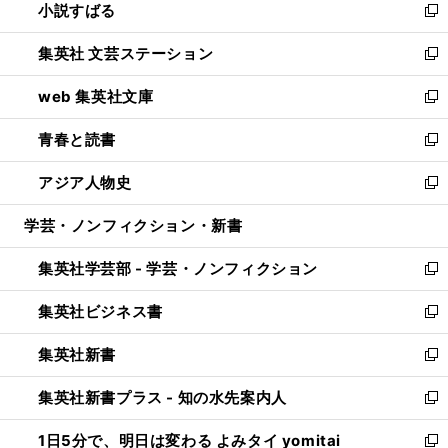
小説すばる
く
で
い
新
開
ウ
し
集英社 文芸ステーション
く
ィ
い
新
ン
ウ
し
web 集英社文庫
ド
ィ
い
新
ウ
ン
ウ
し
青春と読書
で
ド
ィ
い
新
開
ウ
ン
ウ
し
アジア人物史
く
で
ド
ィ
い
新
開
ウ
ン
ウ
し
学芸・ノンフィクション・新書
く
で
ド
ィ
い
開
ウ
ン
ウ
集英社学芸部 - 学芸・ノンフィクション
く
で
ド
ィ
新
開
ウ
ン
し
集英社ビジネス書
く
で
ド
い
新
開
ウ
ウ
し
集英社新書
く
で
ィ
い
新
開
ン
ウ
し
集英社新書プラス - 知の水先案内人
く
ド
ィ
い
新
ウ
ン
ウ
し
1日5分で、明日は変わる よみタイ yomitai
で
ド
ィ
い
新