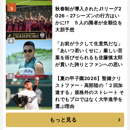
秋春制が導入されたJ1リーグ2
3
026－27シーズンの行方はい
かに!? ５人の識者が全順位を
大胆予想
4
「お前がラクして生意気だな」
「あいつ若いくせに」厳しい言
葉を浴びせられるも佐藤慎太郎
が貫いた誇りとファンへの思い
5
【夏の甲子園2026】聖隷クリ
ストファー・高部陸の「２回加
速する」規格外のストレート そ
れでもプロではなく大学進学を
選ぶ理由
もっと見る