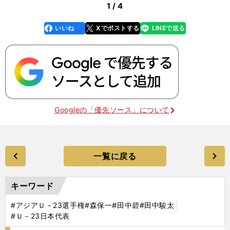
1 / 4
いいね
Xでポストする
LINEで送る
line
faceboo
x
k
Googleの「優先ソース」について
一覧に戻る
キーワード
#アジアＵ－23選手権
#森保一
#田中碧
#田中駿太
#Ｕ－23日本代表