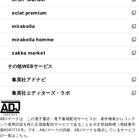
ィ
い
新
開
ウ
ン
ウ
し
eclat premium
く
で
ド
ィ
い
新
開
ウ
ン
ウ
し
mirabella
く
で
ド
ィ
い
新
開
ウ
ン
ウ
し
mirabella homme
く
で
ド
ィ
い
新
開
ウ
ン
ウ
し
zakka market
く
で
ド
ィ
い
新
開
ウ
ン
ウ
し
その他WEBサービス
く
で
ド
ィ
い
開
ウ
ン
ウ
集英社アドナビ
く
で
ド
ィ
新
開
ウ
ン
し
集英社エディターズ・ラボ
く
で
ド
い
新
開
ウ
ウ
し
く
で
ィ
い
開
ン
ウ
ABJマークは、この電子書店・電子書籍配信サービスが、著作権者からコンテ
く
ド
ィ
ンツ使用許諾を得た正規版配信サービスであることを示す登録商標（登録番号
ウ
ン
第6091713号）です。ABJマークの詳細、ABJマークを掲示しているサービス
で
ド
の一覧はこちら。