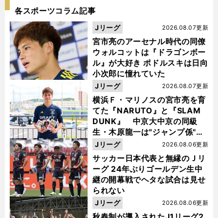
各スポーツコラム記事
Jリーグ
2026.08.07更新
宮市亮のアーセナル時代の同僚
ウォルコットは『ドラゴンボー
ル』が大好き ポドルスキは日向
小次郎に憧れていた
Jリーグ
2026.08.07更新
横浜Ｆ・マリノスの宮市亮を育
てた『NARUTO』と『SLAM
DUNK』 中京大中京の同級
生・木原龍一は"ジャンプ係"だ
った
Jリーグ
2026.08.06更新
サッカー日本代表と無縁のＪリ
ーグ 24年ぶりゴールデン生中
継の開幕戦でヘタな試合は見せ
られない
Jリーグ
2026.08.06更新
秋春制が導入されたJ1リーグ2