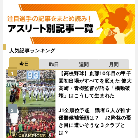
人気記事ランキング
今日
昨日
週間
月間
【高校野球】創部10年目の甲子
1
園初出場がすべてを変えた 健大
高崎・青栁監督が語る「機動破
壊」はこうして生まれた
J1全順位予想 識者５人が推す
2
優勝候補筆頭は？ J2降格の憂
き目に遭いそうな３クラブと
は？