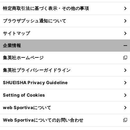
特定商取引法に基づく表示・その他の事項
ブラウザプッシュ通知について
。
前
代表で評価を上げたのは誰か
へ
サイトマップ
企業情報
開
く/
集英社ホームページ
新
閉
し
じ
集英社プライバシーガイドライン
い
る
ウ
SHUEISHA Privacy Guideline
ィ
ン
Setting of Cookies
ド
ウ
web Sportivaについて
で
開
Web Sportivaについてのお問い合わせ
く
新
し