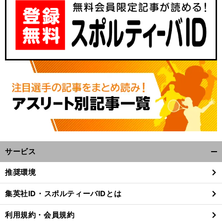
サービス
開
く/
推奨環境
閉
じ
集英社ID・スポルティーバIDとは
る
利用規約・会員規約