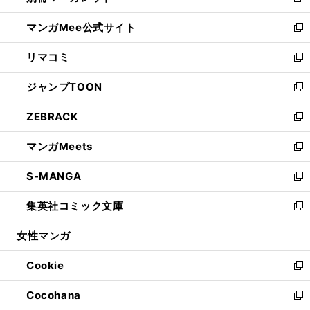
新
開
ン
ウ
し
マンガMee公式サイト
く
ド
ィ
い
新
ウ
ン
ウ
し
リマコミ
で
ド
ィ
い
新
開
ウ
ン
ウ
し
ジャンプTOON
く
で
ド
ィ
い
新
開
ウ
ン
ウ
し
ZEBRACK
く
で
ド
ィ
い
新
開
ウ
ン
ウ
し
マンガMeets
く
で
ド
ィ
い
新
開
ウ
ン
ウ
し
S-MANGA
く
で
ド
ィ
い
新
開
ウ
ン
ウ
し
集英社コミック文庫
く
で
ド
ィ
い
新
開
ウ
ン
ウ
し
女性マンガ
く
で
ド
ィ
い
開
ウ
ン
ウ
Cookie
く
で
ド
ィ
新
開
ウ
ン
し
Cocohana
く
で
ド
い
新
開