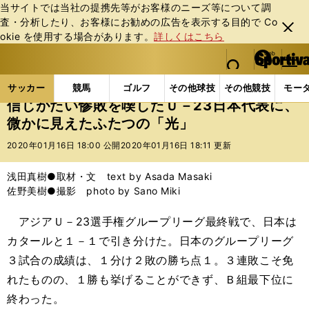
当サイトでは当社の提携先等がお客様のニーズ等について調
査・分析したり、お客様にお勧めの広告を表⽰する⽬的で Co
閉じ
okie を使⽤する場合があります。
詳しくはこちら
る
マイペ
web Sportiva (webスポルティーバ)
検索
メニュ
we
ー
サッカーの記事一覧
サッカー代表
日本代表
信
b
ジ
サッカー
競馬
ゴルフ
その他球技
その他競技
モー
ス
信じがたい惨敗を喫したＵ－23日本代表に、
ポ
微かに見えたふたつの「光」
ル
テ
2020年01月16日 18:00 公開
2020年01月16日 18:11 更新
ィ
ー
浅田真樹●取材・文 text by Asada Masaki
バ
佐野美樹●撮影 photo by Sano Miki
アジアＵ－23選手権グループリーグ最終戦で、日本は
カタールと１－１で引き分けた。日本のグループリーグ
３試合の成績は、１分け２敗の勝ち点１。３連敗こそ免
れたものの、１勝も挙げることができず、Ｂ組最下位に
終わった。