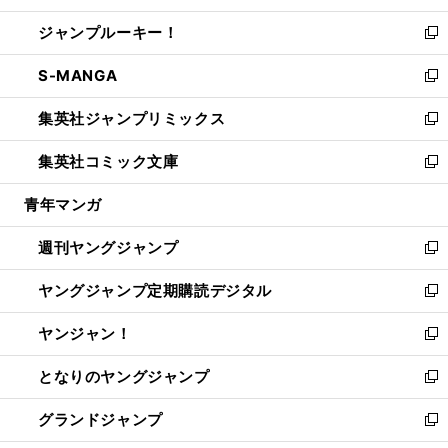
開
ウ
ン
ウ
し
ジャンプルーキー！
く
で
ド
ィ
い
新
開
ウ
ン
ウ
し
S-MANGA
く
で
ド
ィ
い
新
開
ウ
ン
ウ
し
集英社ジャンプリミックス
く
で
ド
ィ
い
新
開
ウ
ン
ウ
し
集英社コミック文庫
く
で
ド
ィ
い
新
開
ウ
ン
ウ
し
青年マンガ
く
で
ド
ィ
い
開
ウ
ン
ウ
週刊ヤングジャンプ
く
で
ド
ィ
新
開
ウ
ン
し
ヤングジャンプ定期購読デジタル
く
で
ド
い
新
開
ウ
ウ
し
ヤンジャン！
く
で
ィ
い
新
開
ン
ウ
し
となりのヤングジャンプ
く
ド
ィ
い
新
ウ
ン
ウ
し
グランドジャンプ
で
ド
ィ
い
新
開
ウ
ン
ウ
し