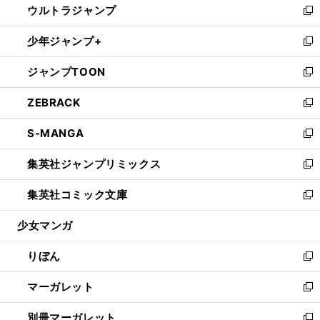
ウルトラジャンプ
く
で
ド
ィ
い
新
開
ウ
ン
ウ
し
少年ジャンプ+
く
で
ド
ィ
い
新
開
ウ
ン
ウ
し
ジャンプTOON
く
で
ド
ィ
い
新
開
ウ
ン
ウ
し
ZEBRACK
く
で
ド
ィ
い
新
開
ウ
ン
ウ
し
S-MANGA
く
で
ド
ィ
い
新
開
ウ
ン
ウ
し
集英社ジャンプリミックス
く
で
ド
ィ
い
新
開
ウ
ン
ウ
し
集英社コミック文庫
く
で
ド
ィ
い
新
開
ウ
ン
ウ
し
少女マンガ
く
で
ド
ィ
い
開
ウ
ン
ウ
りぼん
く
で
ド
ィ
新
開
ウ
ン
し
マーガレット
く
で
ド
い
新
開
ウ
ウ
し
別冊マーガレット
く
で
ィ
い