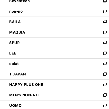
Seventeen
く
で
ド
新
開
ウ
し
non-no
く
で
い
新
開
ウ
し
BAILA
く
ィ
い
新
ン
ウ
し
MAQUIA
ド
ィ
い
新
ウ
ン
ウ
し
SPUR
で
ド
ィ
い
新
開
ウ
ン
ウ
し
LEE
く
で
ド
ィ
い
新
開
ウ
ン
ウ
し
eclat
く
で
ド
ィ
い
新
開
ウ
ン
ウ
し
T JAPAN
く
で
ド
ィ
い
新
開
ウ
ン
ウ
し
HAPPY PLUS ONE
く
で
ド
ィ
い
新
開
ウ
ン
ウ
し
MEN'S NON-NO
く
で
ド
ィ
い
新
開
ウ
ン
ウ
し
UOMO
く
で
ド
ィ
い
新