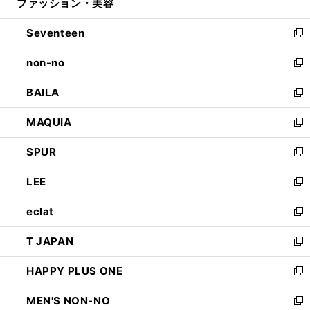
ファッション・美容
く
で
ド
ィ
開
ウ
ン
Seventeen
く
で
ド
新
開
ウ
し
non-no
く
で
い
新
開
ウ
し
BAILA
く
ィ
い
新
ン
ウ
し
MAQUIA
ド
ィ
い
新
ウ
ン
ウ
し
SPUR
で
ド
ィ
い
新
開
ウ
ン
ウ
し
LEE
く
で
ド
ィ
い
新
開
ウ
ン
ウ
し
eclat
く
で
ド
ィ
い
新
開
ウ
ン
ウ
し
T JAPAN
く
で
ド
ィ
い
新
開
ウ
ン
ウ
し
HAPPY PLUS ONE
く
で
ド
ィ
い
新
開
ウ
ン
ウ
し
MEN'S NON-NO
く
で
ド
ィ
い
新