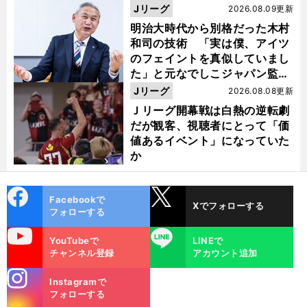
い４年間でした」
Jリーグ
2026.08.09更新
明治大時代から別格だった木村
和司の技術 「実は僕、アイツ
のフェイントを真似していまし
た」と元なでしこジャパン監
督・佐々木則夫
Jリーグ
2026.08.08更新
Ｊリーグ開幕戦は白熱の逆転劇
だが観客、視聴者にとって「価
値あるイベント」になっていた
か
cebo
X
Facebookで
Xでフォローする
ok
フォローする
uTube
LINE
YouTubeで
LINEで
チャンネル登録
アカウント追加
stagra
Instagramで
m
フォローする