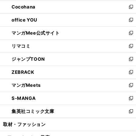
開
ウ
ン
し
Cocohana
く
で
ド
い
新
開
ウ
ウ
し
office YOU
く
で
ィ
い
新
開
ン
ウ
し
マンガMee公式サイト
く
ド
ィ
い
新
ウ
ン
ウ
し
リマコミ
で
ド
ィ
い
新
開
ウ
ン
ウ
し
ジャンプTOON
く
で
ド
ィ
い
新
開
ウ
ン
ウ
し
ZEBRACK
く
で
ド
ィ
い
新
開
ウ
ン
ウ
し
マンガMeets
く
で
ド
ィ
い
新
開
ウ
ン
ウ
し
S-MANGA
く
で
ド
ィ
い
新
開
ウ
ン
ウ
し
集英社コミック文庫
く
で
ド
ィ
い
新
開
ウ
ン
ウ
し
取材・ファッション
く
で
ド
ィ
い
開
ウ
ン
ウ