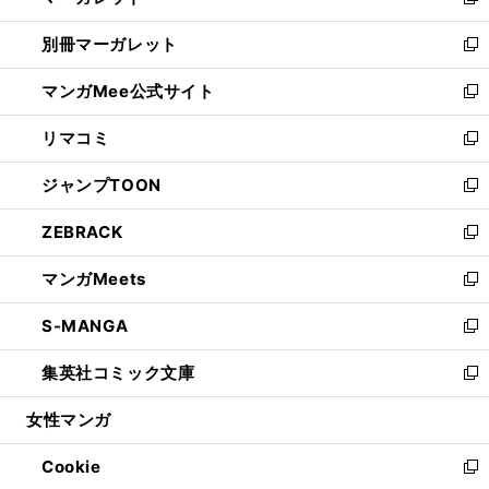
い
新
開
ウ
ウ
し
別冊マーガレット
く
で
ィ
い
新
開
ン
ウ
し
マンガMee公式サイト
く
ド
ィ
い
新
ウ
ン
ウ
し
リマコミ
で
ド
ィ
い
新
開
ウ
ン
ウ
し
ジャンプTOON
く
で
ド
ィ
い
新
開
ウ
ン
ウ
し
ZEBRACK
く
で
ド
ィ
い
新
開
ウ
ン
ウ
し
マンガMeets
く
で
ド
ィ
い
新
開
ウ
ン
ウ
し
S-MANGA
く
で
ド
ィ
い
新
開
ウ
ン
ウ
し
集英社コミック文庫
く
で
ド
ィ
い
新
開
ウ
ン
ウ
し
女性マンガ
く
で
ド
ィ
い
開
ウ
ン
ウ
Cookie
く
で
ド
ィ
新