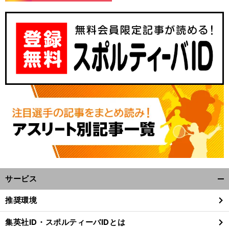
。
」
・
前
へ
サービス
開
く/
推奨環境
閉
じ
集英社ID・スポルティーバIDとは
る