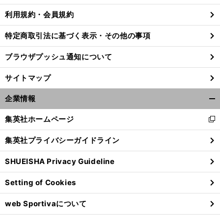
利用規約・会員規約
特定商取引法に基づく表示・その他の事項
ブラウザプッシュ通知について
サイトマップ
企業情報
開
く/
集英社ホームページ
新
閉
し
じ
集英社プライバシーガイドライン
い
る
ウ
SHUEISHA Privacy Guideline
ィ
ン
Setting of Cookies
ド
ウ
web Sportivaについて
で
開