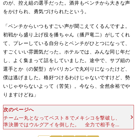
のが、控え組の選手だった。酒井もベンチから大きな声
をかけられ、勇気づけられたという。
「ベンチからいつもすごい声が聞こえてくるんですよ。
初戦から盛り上げ役を播ちゃん（播戸竜二）がしてくれ
て、プレーしている自分らとベンチがひとつになって、
すごくいい雰囲気だった。ホテルでは、みんな同じ年だ
し、よく集まって話をしていました。途中で、サブ組の
選手とか（の髪型）がバリカンで丸刈りになったけど、
僕は逃げました。格好つけるわけじゃないですけど、勢
いじゃやらないよって（苦笑）。今なら、全然余裕でや
りますけどね」
次のページへ
チーム一丸となってベスト８でメキシコを撃破し、
準決勝ではウルグアイを倒した。 全力で相手を倒
していく中、全試合にフル出場を果たした酒井は決