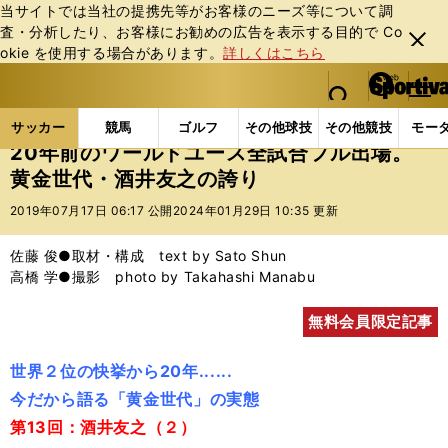
当サイトでは当社の提携先等がお客様のニーズ等について調
査・分析したり、お客様にお勧めの広告を表⽰する⽬的で Co
閉じ
okie を使⽤する場合があります。
詳しくはこちら
る
マイペ
web Sportiva (webスポルティーバ)
検索
メニュ
we
ー
サッカーの記事一覧
サッカー代表
日本代表
2
b
ジ
サッカー
競馬
ゴルフ
その他球技
その他競技
モー
ス
20年前のワールドユース全試合フル出場。
ポ
黄金世代・酒井友之の誇り
ル
テ
2019年07月17日 06:17 公開
2024年01月29日 10:35 更新
ィ
ー
佐藤 俊●取材・構成 text by Sato Shun
バ
高橋 学●撮影 photo by Takahashi Manabu
無料会員限定記事
世界２位の快挙から20年......
今だから語る「黄金世代」の実態
第13回：酒井友之（２）