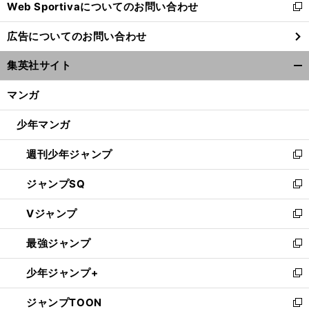
Web Sportivaについてのお問い合わせ
く
新
し
広告についてのお問い合わせ
い
ウ
集英社サイト
ィ
開
ン
く/
マンガ
ド
閉
ウ
じ
少年マンガ
で
る
開
週刊少年ジャンプ
く
新
し
ジャンプSQ
い
新
ウ
し
Vジャンプ
ィ
い
新
ン
ウ
し
最強ジャンプ
ド
ィ
い
新
ウ
ン
ウ
し
少年ジャンプ+
で
ド
ィ
い
新
開
ウ
ン
ウ
し
ジャンプTOON
く
で
ド
ィ
い
新