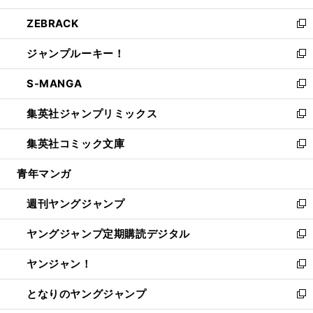
開
ウ
ン
ウ
し
ZEBRACK
く
で
ド
ィ
い
新
開
ウ
ン
ウ
し
ジャンプルーキー！
く
で
ド
ィ
い
新
開
ウ
ン
ウ
し
S-MANGA
く
で
ド
ィ
い
新
開
ウ
ン
ウ
し
集英社ジャンプリミックス
く
で
ド
ィ
い
新
開
ウ
ン
ウ
し
集英社コミック文庫
く
で
ド
ィ
い
新
開
ウ
ン
ウ
し
青年マンガ
く
で
ド
ィ
い
開
ウ
ン
ウ
週刊ヤングジャンプ
く
で
ド
ィ
新
開
ウ
ン
し
ヤングジャンプ定期購読デジタル
く
で
ド
い
新
開
ウ
ウ
し
ヤンジャン！
く
で
ィ
い
新
開
ン
ウ
し
となりのヤングジャンプ
く
ド
ィ
い
新
ウ
ン
ウ
し