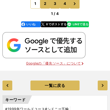
勝にたどりついた時には、疲労困憊だったという。
次
1
2
3
4
のページへ
しかも試合前の
1 / 4
いいね
Xでポストする
LINEで送る
line
faceboo
x
k
Googleの「優先ソース」について
一覧に戻る
キーワード
#1999年ワールドユース
#シドニー五輪