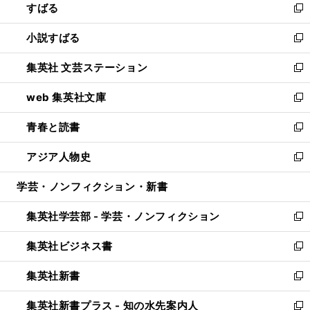
すばる
く
で
ド
新
開
ウ
し
小説すばる
く
で
い
新
開
ウ
し
集英社 文芸ステーション
く
ィ
い
新
ン
ウ
し
web 集英社文庫
ド
ィ
い
新
ウ
ン
ウ
し
青春と読書
で
ド
ィ
い
新
開
ウ
ン
ウ
し
アジア人物史
く
で
ド
ィ
い
新
開
ウ
ン
ウ
し
学芸・ノンフィクション・新書
く
で
ド
ィ
い
開
ウ
ン
ウ
集英社学芸部 - 学芸・ノンフィクション
く
で
ド
ィ
新
開
ウ
ン
し
集英社ビジネス書
く
で
ド
い
新
開
ウ
ウ
し
集英社新書
く
で
ィ
い
新
開
ン
ウ
し
集英社新書プラス - 知の水先案内人
く
ド
ィ
い
新