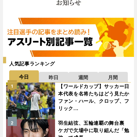
人気記事ランキング
今日
昨日
週間
月間
【ワールドカップ】サッカー日
1
本代表を名将たちはどう見たか
ファン・ハール、クロップ、フ
リック...
羽生結弦、五輪連覇の舞台裏
2
ケガで欠場中に取り組んだ「勉