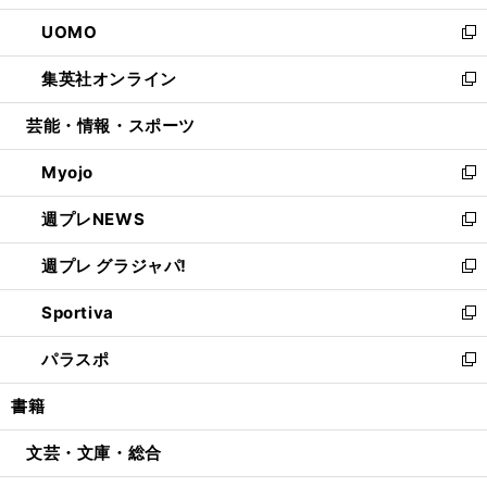
開
ウ
ン
ウ
し
UOMO
く
で
ド
ィ
い
新
開
ウ
ン
ウ
し
集英社オンライン
く
で
ド
ィ
い
新
開
ウ
ン
ウ
し
芸能・情報・スポーツ
く
で
ド
ィ
い
開
ウ
ン
ウ
Myojo
く
で
ド
ィ
新
開
ウ
ン
し
週プレNEWS
く
で
ド
い
新
開
ウ
ウ
し
週プレ グラジャパ!
く
で
ィ
い
新
開
ン
ウ
し
Sportiva
く
ド
ィ
い
新
ウ
ン
ウ
し
パラスポ
で
ド
ィ
い
新
開
ウ
ン
ウ
し
書籍
く
で
ド
ィ
い
開
ウ
ン
ウ
文芸・文庫・総合
く
で
ド
ィ
開
ウ
ン