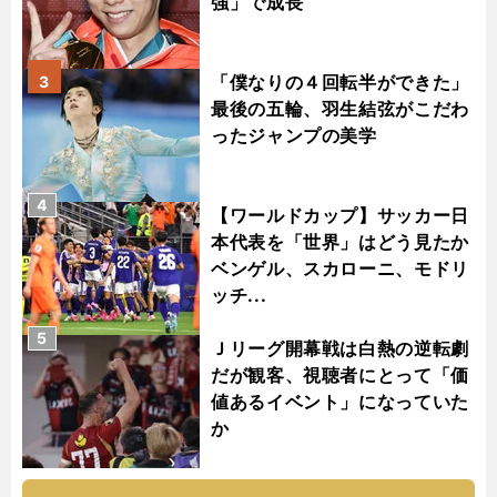
強」で成長
「僕なりの４回転半ができた」
3
最後の五輪、羽生結弦がこだわ
ったジャンプの美学
4
【ワールドカップ】サッカー日
本代表を「世界」はどう見たか
ベンゲル、スカローニ、モドリ
ッチ...
5
Ｊリーグ開幕戦は白熱の逆転劇
だが観客、視聴者にとって「価
値あるイベント」になっていた
か