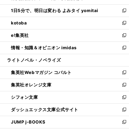
ウ
ン
ウ
し
1日5分で、明日は変わる よみタイ yomitai
で
ド
ィ
い
新
開
ウ
ン
ウ
し
kotoba
く
で
ド
ィ
い
新
開
ウ
ン
ウ
し
e!集英社
く
で
ド
ィ
い
新
開
ウ
ン
ウ
し
情報・知識＆オピニオン imidas
く
で
ド
ィ
い
新
開
ウ
ン
ウ
し
ライトノベル・ノベライズ
く
で
ド
ィ
い
開
ウ
ン
ウ
集英社Webマガジン コバルト
く
で
ド
ィ
新
開
ウ
ン
し
集英社オレンジ文庫
く
で
ド
い
新
開
ウ
ウ
し
シフォン文庫
く
で
ィ
い
新
開
ン
ウ
し
ダッシュエックス文庫公式サイト
く
ド
ィ
い
新
ウ
ン
ウ
し
JUMP j-BOOKS
で
ド
ィ
い
新
開
ウ
ン
ウ