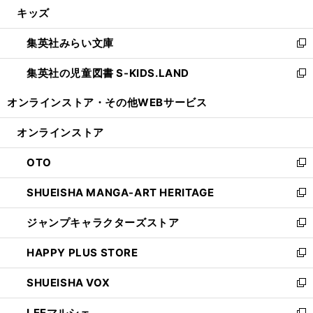
し
キッズ
く
で
ド
ィ
い
開
ウ
ン
ウ
集英社みらい文庫
く
で
ド
ィ
新
開
ウ
ン
し
集英社の児童図書 S-KIDS.LAND
く
で
ド
い
新
開
ウ
ウ
し
オンラインストア・
その他WEBサービス
く
で
ィ
い
開
ン
ウ
オンラインストア
く
ド
ィ
ウ
ン
OTO
で
ド
新
開
ウ
し
SHUEISHA MANGA-ART HERITAGE
く
で
い
新
開
ウ
し
ジャンプキャラクターズストア
く
ィ
い
新
ン
ウ
し
HAPPY PLUS STORE
ド
ィ
い
新
ウ
ン
ウ
し
SHUEISHA VOX
で
ド
ィ
い
新
開
ウ
ン
ウ
し
LEEマルシェ
く
で