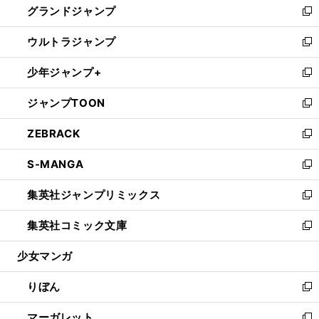
グランドジャンプ
で
ド
ィ
い
新
開
ウ
ン
ウ
し
ウルトラジャンプ
く
で
ド
ィ
い
新
開
ウ
ン
ウ
し
少年ジャンプ+
く
で
ド
ィ
い
新
開
ウ
ン
ウ
し
ジャンプTOON
く
で
ド
ィ
い
新
開
ウ
ン
ウ
し
ZEBRACK
く
で
ド
ィ
い
新
開
ウ
ン
ウ
し
S-MANGA
く
で
ド
ィ
い
新
開
ウ
ン
ウ
し
集英社ジャンプリミックス
く
で
ド
ィ
い
新
開
ウ
ン
ウ
し
集英社コミック文庫
く
で
ド
ィ
い
新
開
ウ
ン
ウ
し
少女マンガ
く
で
ド
ィ
い
開
ウ
ン
ウ
りぼん
く
で
ド
ィ
新
開
ウ
ン
し
マーガレット
く
で
ド