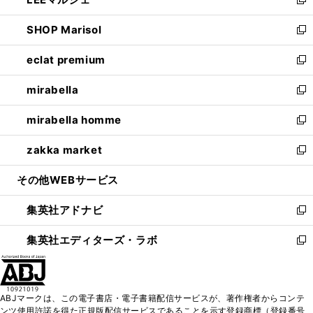
ド
ィ
い
新
開
ウ
ン
ウ
し
SHOP Marisol
く
で
ド
ィ
い
新
開
ウ
ン
ウ
し
eclat premium
く
で
ド
ィ
い
新
開
ウ
ン
ウ
し
mirabella
く
で
ド
ィ
い
新
開
ウ
ン
ウ
し
mirabella homme
く
で
ド
ィ
い
新
開
ウ
ン
ウ
し
zakka market
く
で
ド
ィ
い
新
開
ウ
ン
ウ
し
その他WEBサービス
く
で
ド
ィ
い
開
ウ
ン
ウ
集英社アドナビ
く
で
ド
ィ
新
開
ウ
ン
し
集英社エディターズ・ラボ
く
で
ド
い
新
開
ウ
ウ
し
く
で
ィ
い
開
ン
ウ
ABJマークは、この電子書店・電子書籍配信サービスが、著作権者からコンテ
く
ド
ィ
ンツ使用許諾を得た正規版配信サービスであることを示す登録商標（登録番号