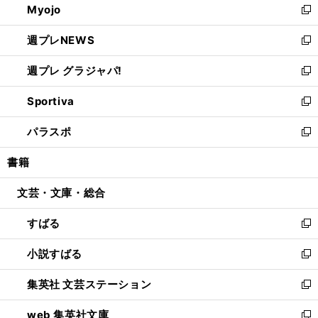
Myojo
く
で
ド
ィ
新
開
ウ
ン
し
週プレNEWS
く
で
ド
い
新
開
ウ
ウ
し
週プレ グラジャパ!
く
で
ィ
い
新
開
ン
ウ
し
Sportiva
く
ド
ィ
い
新
ウ
ン
ウ
し
パラスポ
で
ド
ィ
い
新
開
ウ
ン
ウ
し
書籍
く
で
ド
ィ
い
開
ウ
ン
ウ
文芸・文庫・総合
く
で
ド
ィ
開
ウ
ン
すばる
く
で
ド
新
開
ウ
し
小説すばる
く
で
い
新
開
ウ
し
集英社 文芸ステーション
く
ィ
い
新
ン
ウ
し
web 集英社文庫
ド
ィ
い
新