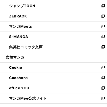
開
ウ
ン
ウ
し
ジャンプTOON
く
で
ド
ィ
い
新
開
ウ
ン
ウ
し
ZEBRACK
く
で
ド
ィ
い
新
開
ウ
ン
ウ
し
マンガMeets
く
で
ド
ィ
い
新
開
ウ
ン
ウ
し
S-MANGA
く
で
ド
ィ
い
新
開
ウ
ン
ウ
し
集英社コミック文庫
く
で
ド
ィ
い
新
開
ウ
ン
ウ
し
女性マンガ
く
で
ド
ィ
い
開
ウ
ン
ウ
Cookie
く
で
ド
ィ
新
開
ウ
ン
し
Cocohana
く
で
ド
い
新
開
ウ
ウ
し
office YOU
く
で
ィ
い
新
開
ン
ウ
し
マンガMee公式サイト
く
ド
ィ
い
新
ウ
ン
ウ
し