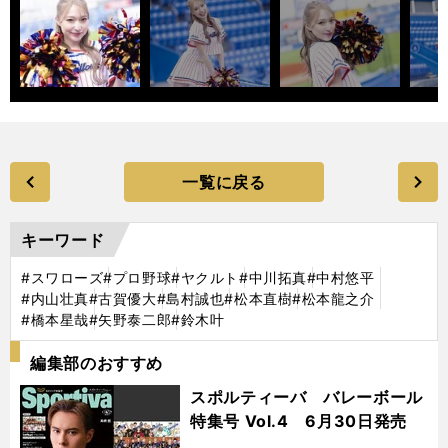
一覧に戻る
キーワード
#スワローズ
#プロ野球
#ヤクルト
#中川拓真
#中村悠平
#内山壮真
#古賀優大
#島村誠也
#松本直樹
#松本龍之介
#橋本星哉
#矢野泰二郎
#鈴木叶
編集部のおすすめ
スポルティーバ バレーボール
特集号 Vol.4 6月30日発売