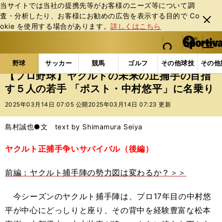
当サイトでは当社の提携先等がお客様のニーズ等について調
査・分析したり、お客様にお勧めの広告を表⽰する⽬的で Co
閉じ
okie を使⽤する場合があります。
詳しくはこちら
る
マイペ
web Sportiva (webスポルティーバ)
検索
メニュ
we
ー
野球の記事一覧
プロ野球
【プロ野球】ヤクルトの未
b
ジ
野球
サッカー
競馬
ゴルフ
その他球技
その他
ス
【プロ野球】ヤクルトの未来の正捕手の目指
ポ
す５人の若手 「ポスト・中村悠平」に名乗り
ル
テ
2025年03月14日 07:05 公開
2025年03月14日 07:23 更新
ィ
ー
島村誠也●文 text by Shimamura Seiya
バ
ヤクルト正捕手争いサバイバル（後編）
前編：ヤクルト捕手陣の勢力図は変わるか？＞＞
今シーズンのヤクルト捕手陣は、プロ17年目の中村悠
平が中心にどっしりと座り、その背中を経験豊富な松本