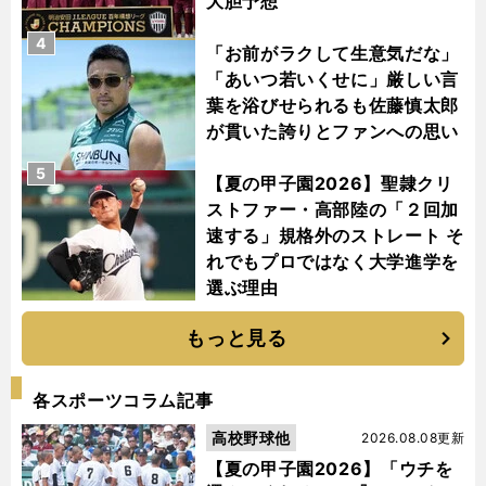
大胆予想
4
「お前がラクして生意気だな」
「あいつ若いくせに」厳しい言
葉を浴びせられるも佐藤慎太郎
が貫いた誇りとファンへの思い
5
【夏の甲子園2026】聖隷クリ
ストファー・高部陸の「２回加
速する」規格外のストレート そ
れでもプロではなく大学進学を
選ぶ理由
もっと見る
各スポーツコラム記事
高校野球他
2026.08.08更新
【夏の甲子園2026】「ウチを