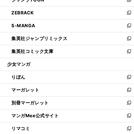
ド
ィ
い
新
開
ウ
ン
ウ
し
ZEBRACK
く
で
ド
ィ
い
新
開
ウ
ン
ウ
し
S-MANGA
く
で
ド
ィ
い
新
開
ウ
ン
ウ
し
集英社ジャンプリミックス
く
で
ド
ィ
い
新
開
ウ
ン
ウ
し
集英社コミック文庫
く
で
ド
ィ
い
新
開
ウ
ン
ウ
し
少女マンガ
く
で
ド
ィ
い
開
ウ
ン
ウ
りぼん
く
で
ド
ィ
新
開
ウ
ン
し
マーガレット
く
で
ド
い
新
開
ウ
ウ
し
別冊マーガレット
く
で
ィ
い
新
開
ン
ウ
し
マンガMee公式サイト
く
ド
ィ
い
新
ウ
ン
ウ
し
リマコミ
で
ド
ィ
い
新