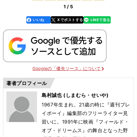
1 / 5
いいね
Xでポストする
LINEで送る
line
faceboo
x
k
Googleの「優先ソース」について
著者プロフィール
島村誠也 (しまむら・せいや)
1967年生まれ。21歳の時に『週刊プレ
イボーイ』編集部のフリーライター見
習いに。1991年に映画『フィールド・
オブ・ドリームス』の舞台となった野