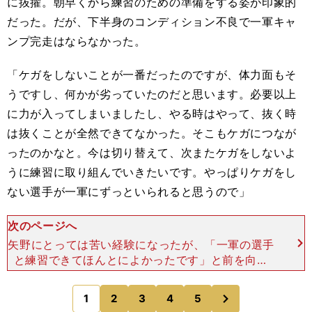
に抜擢。朝早くから練習のための準備をする姿が印象的
だった。だが、下半身のコンディション不良で一軍キャ
ンプ完走はならなかった。
「ケガをしないことが一番だったのですが、体力面もそ
うですし、何かが劣っていたのだと思います。必要以上
に力が入ってしまいましたし、やる時はやって、抜く時
は抜くことが全然できてなかった。そこもケガにつなが
ったのかなと。今は切り替えて、次またケガをしないよ
うに練習に取り組んでいきたいです。やっぱりケガをし
ない選手が一軍にずっといられると思うので」
次のページへ
矢野にとっては苦い経験になったが、「一軍の選手
と練習できてほんとによかったです」と前を向い
た。「先輩方を見ていると、スピード感がすごいで
すよね。スローイングもそうですけど、声かけと
次
1
2
3
4
5
のページへ
か、とっさの判断も