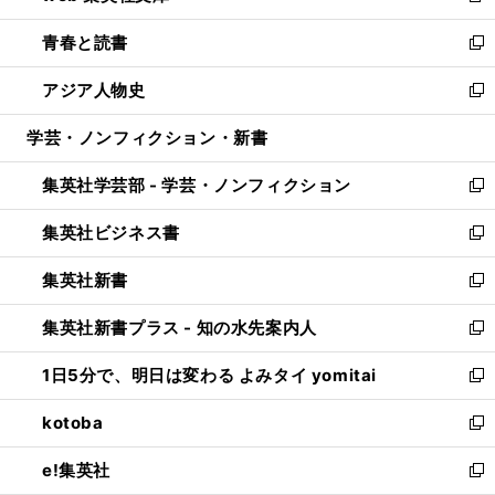
ウ
ン
ウ
し
青春と読書
で
ド
ィ
い
新
開
ウ
ン
ウ
し
アジア人物史
く
で
ド
ィ
い
新
開
ウ
ン
ウ
し
学芸・ノンフィクション・新書
く
で
ド
ィ
い
開
ウ
ン
ウ
集英社学芸部 - 学芸・ノンフィクション
く
で
ド
ィ
新
開
ウ
ン
し
集英社ビジネス書
く
で
ド
い
新
開
ウ
ウ
し
集英社新書
く
で
ィ
い
新
開
ン
ウ
し
集英社新書プラス - 知の水先案内人
く
ド
ィ
い
新
ウ
ン
ウ
し
1日5分で、明日は変わる よみタイ yomitai
で
ド
ィ
い
新
開
ウ
ン
ウ
し
kotoba
く
で
ド
ィ
い
新
開
ウ
ン
ウ
し
e!集英社
く
で
ド
ィ
い
新
開
ウ