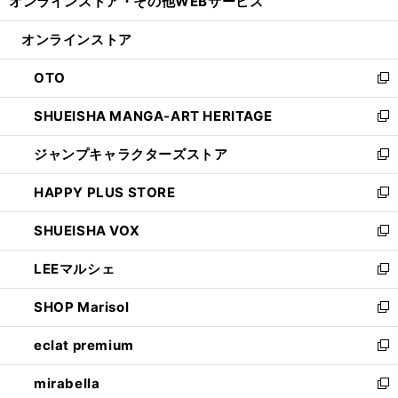
オンラインストア・
その他WEBサービス
く
で
ィ
い
開
ン
ウ
オンラインストア
く
ド
ィ
ウ
ン
OTO
で
ド
新
開
ウ
し
SHUEISHA MANGA-ART HERITAGE
く
で
い
新
開
ウ
し
ジャンプキャラクターズストア
く
ィ
い
新
ン
ウ
し
HAPPY PLUS STORE
ド
ィ
い
新
ウ
ン
ウ
し
SHUEISHA VOX
で
ド
ィ
い
新
開
ウ
ン
ウ
し
LEEマルシェ
く
で
ド
ィ
い
新
開
ウ
ン
ウ
し
SHOP Marisol
く
で
ド
ィ
い
新
開
ウ
ン
ウ
し
eclat premium
く
で
ド
ィ
い
新
開
ウ
ン
ウ
し
mirabella
く
で
ド
ィ
い
新