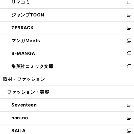
リマコミ
で
ド
ィ
い
新
開
ウ
ン
ウ
し
ジャンプTOON
く
で
ド
ィ
い
新
開
ウ
ン
ウ
し
ZEBRACK
く
で
ド
ィ
い
新
開
ウ
ン
ウ
し
マンガMeets
く
で
ド
ィ
い
新
開
ウ
ン
ウ
し
S-MANGA
く
で
ド
ィ
い
新
開
ウ
ン
ウ
し
集英社コミック文庫
く
で
ド
ィ
い
新
開
ウ
ン
ウ
し
取材・ファッション
く
で
ド
ィ
い
開
ウ
ン
ウ
ファッション・美容
く
で
ド
ィ
開
ウ
ン
Seventeen
く
で
ド
新
開
ウ
し
non-no
く
で
い
新
開
ウ
し
BAILA
く
ィ
い
新