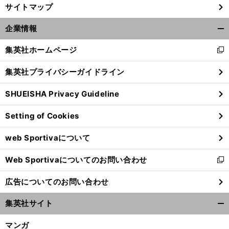
サイトマップ
企業情報
開
く/
集英社ホームページ
新
閉
し
じ
集英社プライバシーガイドライン
い
る
ウ
SHUEISHA Privacy Guideline
ィ
ン
Setting of Cookies
ド
ウ
web Sportivaについて
で
開
Web Sportivaについてのお問い合わせ
く
新
し
広告についてのお問い合わせ
い
ウ
集英社サイト
ィ
開
ン
く/
マンガ
ド