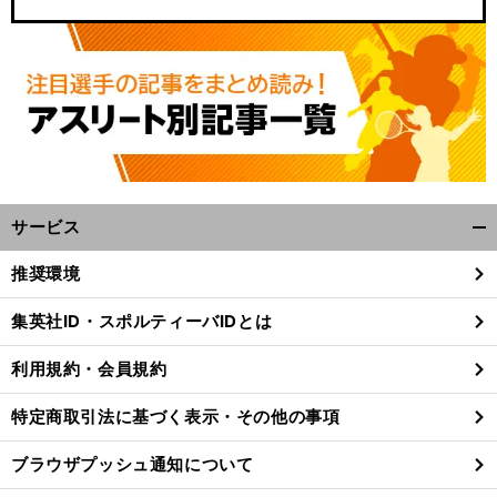
】
？
前
へ
サービス
開
く/
推奨環境
閉
じ
集英社ID・スポルティーバIDとは
る
利用規約・会員規約
特定商取引法に基づく表示・その他の事項
ブラウザプッシュ通知について