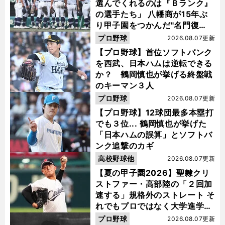
選んでくれるのは『Ｂランク』
の選手たち」 八幡商が15年ぶ
り甲子園をつかんだ"名門復
活"の舞台裏
プロ野球
2026.08.07更新
【プロ野球】首位ソフトバンク
を西武、日本ハムは逆転できる
か？ 鶴岡慎也が挙げる終盤戦
のキーマン３人
プロ野球
2026.08.07更新
【プロ野球】12球団最多本塁打
でも３位... 鶴岡慎也が挙げた
「日本ハムの誤算」とソフトバ
ンク追撃のカギ
高校野球他
2026.08.07更新
【夏の甲子園2026】聖隷クリ
ストファー・高部陸の「２回加
速する」規格外のストレート そ
れでもプロではなく大学進学を
選ぶ理由
プロ野球
2026.08.07更新