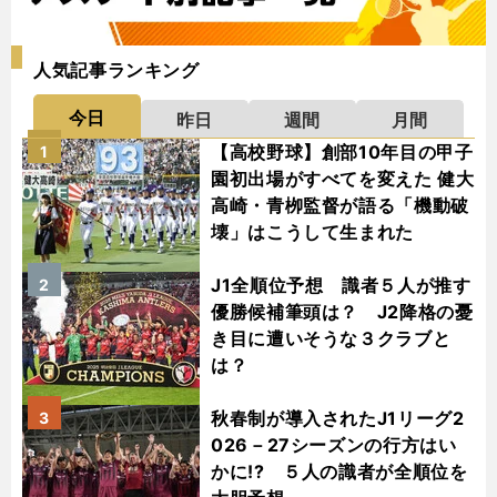
人気記事ランキング
今日
昨日
週間
月間
【高校野球】創部10年目の甲子
1
園初出場がすべてを変えた 健大
高崎・青栁監督が語る「機動破
壊」はこうして生まれた
J1全順位予想 識者５人が推す
2
優勝候補筆頭は？ J2降格の憂
き目に遭いそうな３クラブと
は？
秋春制が導入されたJ1リーグ2
3
026－27シーズンの行方はい
かに!? ５人の識者が全順位を