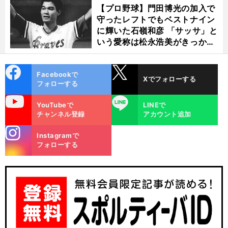
【プロ野球】門田博光の加入で
守ったレフトでもベストナイン
に輝いた石嶺和彦 「サッサ」と
いう愛称は松永浩美がきっか
け？
cebo
X
Facebookで
Xでフォローする
ok
フォローする
uTube
LINE
YouTubeで
LINEで
チャンネル登録
アカウント追加
stagra
Instagramで
m
フォローする