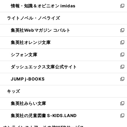
ン
ウ
し
情報・知識＆オピニオン imidas
く
で
ド
ィ
い
新
開
ウ
ン
ウ
し
ライトノベル・ノベライズ
く
で
ド
ィ
い
開
ウ
ン
ウ
集英社Webマガジン コバルト
く
で
ド
ィ
新
開
ウ
ン
し
集英社オレンジ文庫
く
で
ド
い
新
開
ウ
ウ
し
シフォン文庫
く
で
ィ
い
新
開
ン
ウ
し
ダッシュエックス文庫公式サイト
く
ド
ィ
い
新
ウ
ン
ウ
し
JUMP j-BOOKS
で
ド
ィ
い
新
開
ウ
ン
ウ
し
キッズ
く
で
ド
ィ
い
開
ウ
ン
ウ
集英社みらい文庫
く
で
ド
ィ
新
開
ウ
ン
し
集英社の児童図書 S-KIDS.LAND
く
で
ド
い
新
開
ウ
ウ
し