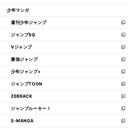
閉
ウ
じ
少年マンガ
で
る
開
週刊少年ジャンプ
く
新
し
ジャンプSQ
い
新
ウ
し
Vジャンプ
ィ
い
新
ン
ウ
し
最強ジャンプ
ド
ィ
い
新
ウ
ン
ウ
し
少年ジャンプ+
で
ド
ィ
い
新
開
ウ
ン
ウ
し
ジャンプTOON
く
で
ド
ィ
い
新
開
ウ
ン
ウ
し
ZEBRACK
く
で
ド
ィ
い
新
開
ウ
ン
ウ
し
ジャンプルーキー！
く
で
ド
ィ
い
新
開
ウ
ン
ウ
し
S-MANGA
く
で
ド
ィ
い
新
開
ウ
ン
ウ
し