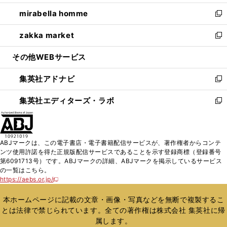
開
ウ
ン
ウ
し
mirabella homme
く
で
ド
ィ
い
新
開
ウ
ン
ウ
し
zakka market
く
で
ド
ィ
い
新
開
ウ
ン
ウ
し
その他WEBサービス
く
で
ド
ィ
い
開
ウ
ン
ウ
集英社アドナビ
く
で
ド
ィ
新
開
ウ
ン
し
集英社エディターズ・ラボ
く
で
ド
い
新
開
ウ
ウ
し
く
で
ィ
い
開
ン
ウ
ABJマークは、この電子書店・電子書籍配信サービスが、著作権者からコンテ
く
ド
ィ
ンツ使用許諾を得た正規版配信サービスであることを示す登録商標（登録番号
ウ
ン
第6091713号）です。ABJマークの詳細、ABJマークを掲示しているサービス
で
ド
の一覧はこちら。
開
ウ
https://aebs.or.jp/
新
く
で
し
い
開
本ホームページに記載の文章・画像・写真などを無断で複製するこ
ウ
く
とは法律で禁じられています。全ての著作権は株式会社 集英社に帰
ィ
属します。
ン