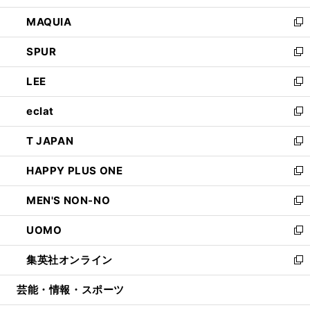
ン
ウ
し
MAQUIA
ド
ィ
い
新
ウ
ン
ウ
し
SPUR
で
ド
ィ
い
新
開
ウ
ン
ウ
し
LEE
く
で
ド
ィ
い
新
開
ウ
ン
ウ
し
eclat
く
で
ド
ィ
い
新
開
ウ
ン
ウ
し
T JAPAN
く
で
ド
ィ
い
新
開
ウ
ン
ウ
し
HAPPY PLUS ONE
く
で
ド
ィ
い
新
開
ウ
ン
ウ
し
MEN'S NON-NO
く
で
ド
ィ
い
新
開
ウ
ン
ウ
し
UOMO
く
で
ド
ィ
い
新
開
ウ
ン
ウ
し
集英社オンライン
く
で
ド
ィ
い
新
開
ウ
ン
ウ
し
芸能・情報・スポーツ
く
で
ド
ィ
い
開
ウ
ン
ウ