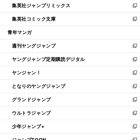
集英社ジャンプリミックス
く
で
ド
ィ
い
新
開
ウ
ン
ウ
し
集英社コミック文庫
く
で
ド
ィ
い
新
開
ウ
ン
ウ
し
青年マンガ
く
で
ド
ィ
い
開
ウ
ン
ウ
週刊ヤングジャンプ
く
で
ド
ィ
新
開
ウ
ン
し
ヤングジャンプ定期購読デジタル
く
で
ド
い
新
開
ウ
ウ
し
ヤンジャン！
く
で
ィ
い
新
開
ン
ウ
し
となりのヤングジャンプ
く
ド
ィ
い
新
ウ
ン
ウ
し
グランドジャンプ
で
ド
ィ
い
新
開
ウ
ン
ウ
し
ウルトラジャンプ
く
で
ド
ィ
い
新
開
ウ
ン
ウ
し
少年ジャンプ+
く
で
ド
ィ
い
新
開
ウ
ン
ウ
し
ジャンプTOON
く
で