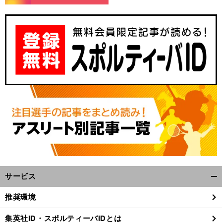
サービス
開
く/
推奨環境
閉
じ
集英社ID・スポルティーバIDとは