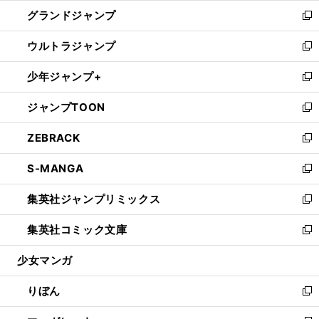
ウ
ン
ウ
し
グランドジャンプ
で
ド
ィ
い
新
開
ウ
ン
ウ
し
ウルトラジャンプ
く
で
ド
ィ
い
新
開
ウ
ン
ウ
し
少年ジャンプ+
く
で
ド
ィ
い
新
開
ウ
ン
ウ
し
ジャンプTOON
く
で
ド
ィ
い
新
開
ウ
ン
ウ
し
ZEBRACK
く
で
ド
ィ
い
新
開
ウ
ン
ウ
し
S-MANGA
く
で
ド
ィ
い
新
開
ウ
ン
ウ
し
集英社ジャンプリミックス
く
で
ド
ィ
い
新
開
ウ
ン
ウ
し
集英社コミック文庫
く
で
ド
ィ
い
新
開
ウ
ン
ウ
し
少女マンガ
く
で
ド
ィ
い
開
ウ
ン
ウ
りぼん
く
で
ド
ィ
新
開
ウ
ン
し