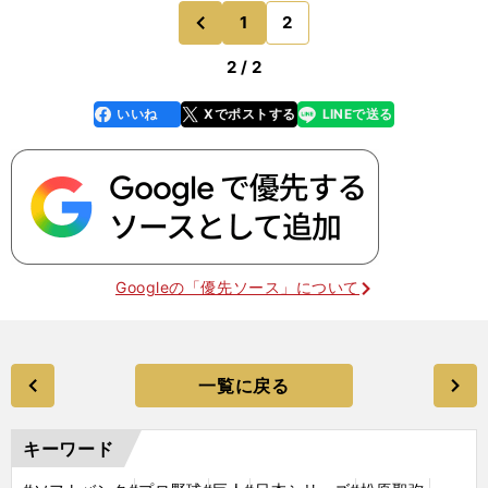
1
2
のページへ
前
2 / 2
いいね
Xでポストする
LINEで送る
line
faceboo
x
k
Googleの「優先ソース」について
一覧に戻る
キーワード