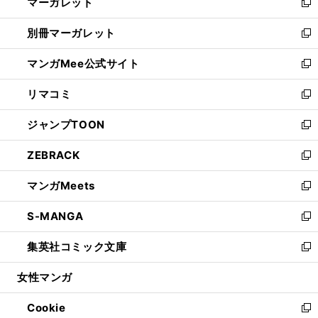
マーガレット
く
で
ド
い
新
開
ウ
ウ
し
別冊マーガレット
く
で
ィ
い
新
開
ン
ウ
し
マンガMee公式サイト
く
ド
ィ
い
新
ウ
ン
ウ
し
リマコミ
で
ド
ィ
い
新
開
ウ
ン
ウ
し
ジャンプTOON
く
で
ド
ィ
い
新
開
ウ
ン
ウ
し
ZEBRACK
く
で
ド
ィ
い
新
開
ウ
ン
ウ
し
マンガMeets
く
で
ド
ィ
い
新
開
ウ
ン
ウ
し
S-MANGA
く
で
ド
ィ
い
新
開
ウ
ン
ウ
し
集英社コミック文庫
く
で
ド
ィ
い
新
開
ウ
ン
ウ
し
女性マンガ
く
で
ド
ィ
い
開
ウ
ン
ウ
Cookie
く
で
ド
ィ
新