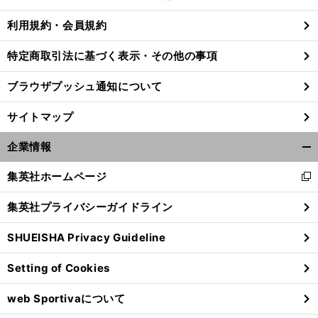
る
利用規約・会員規約
特定商取引法に基づく表示・その他の事項
「
森
・
」
。
野村
のハイブリッド野球で優勝
辻発彦と渡辺久信が両監督から学んだこと
ブラウザプッシュ通知について
サイトマップ
企業情報
開
く/
集英社ホームページ
新
閉
し
じ
集英社プライバシーガイドライン
い
る
ウ
SHUEISHA Privacy Guideline
ィ
ン
Setting of Cookies
ド
ウ
web Sportivaについて
で
開