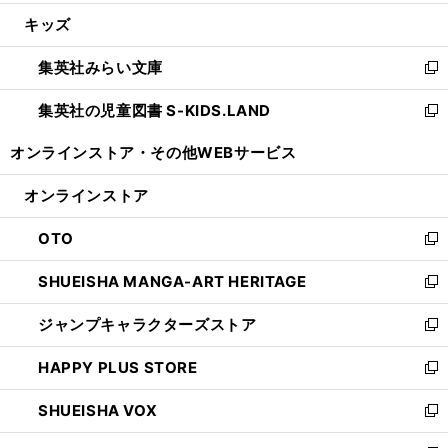
開
ウ
ン
ウ
し
キッズ
く
で
ド
ィ
い
開
ウ
ン
ウ
集英社みらい文庫
く
で
ド
ィ
新
開
ウ
ン
し
集英社の児童図書 S-KIDS.LAND
く
で
ド
い
新
開
ウ
ウ
し
オンラインストア・
その他WEBサービス
く
で
ィ
い
開
ン
ウ
オンラインストア
く
ド
ィ
ウ
ン
OTO
で
ド
新
開
ウ
し
SHUEISHA MANGA-ART HERITAGE
く
で
い
新
開
ウ
し
ジャンプキャラクターズストア
く
ィ
い
新
ン
ウ
し
HAPPY PLUS STORE
ド
ィ
い
新
ウ
ン
ウ
し
SHUEISHA VOX
で
ド
ィ
い
新
開
ウ
ン
ウ
し