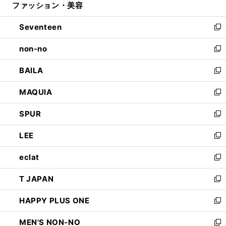
ファッション・美容
く
で
ド
ィ
開
ウ
ン
Seventeen
く
で
ド
新
開
ウ
し
non-no
く
で
い
新
開
ウ
し
BAILA
く
ィ
い
新
ン
ウ
し
MAQUIA
ド
ィ
い
新
ウ
ン
ウ
し
SPUR
で
ド
ィ
い
新
開
ウ
ン
ウ
し
LEE
く
で
ド
ィ
い
新
開
ウ
ン
ウ
し
eclat
く
で
ド
ィ
い
新
開
ウ
ン
ウ
し
T JAPAN
く
で
ド
ィ
い
新
開
ウ
ン
ウ
し
HAPPY PLUS ONE
く
で
ド
ィ
い
新
開
ウ
ン
ウ
し
MEN'S NON-NO
く
で
ド
ィ
い
新