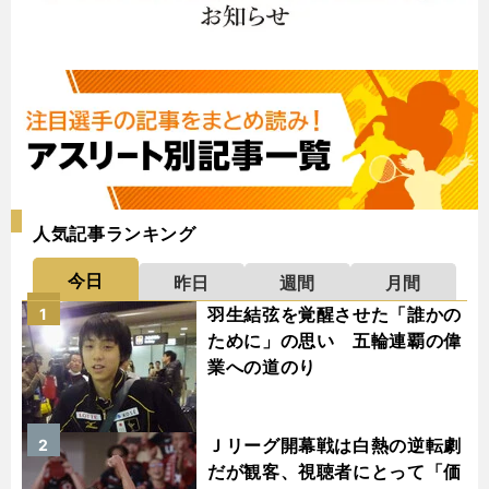
人気記事ランキング
今日
昨日
週間
月間
羽生結弦を覚醒させた「誰かの
1
ために」の思い 五輪連覇の偉
業への道のり
Ｊリーグ開幕戦は白熱の逆転劇
2
だが観客、視聴者にとって「価