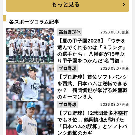
もっと見る
各スポーツコラム記事
高校野球他
2026.08.08更新
【夏の甲子園2026】「ウチを
選んでくれるのは『Ｂランク』
の選手たち」 八幡商が15年ぶ
り甲子園をつかんだ"名門復
活"の舞台裏
プロ野球
2026.08.07更新
【プロ野球】首位ソフトバンク
を西武、日本ハムは逆転できる
か？ 鶴岡慎也が挙げる終盤戦
のキーマン３人
プロ野球
2026.08.07更新
【プロ野球】12球団最多本塁打
でも３位... 鶴岡慎也が挙げた
「日本ハムの誤算」とソフトバ
ンク追撃のカギ