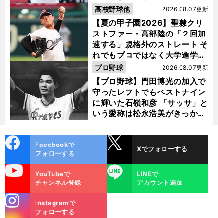
高校野球他
2026.08.07更新
【夏の甲子園2026】聖隷クリ
ストファー・高部陸の「２回加
速する」規格外のストレート そ
れでもプロではなく大学進学を
選ぶ理由
プロ野球
2026.08.07更新
【プロ野球】門田博光の加入で
守ったレフトでもベストナイン
に輝いた石嶺和彦 「サッサ」と
いう愛称は松永浩美がきっか
け？
cebo
X
Facebookで
Xでフォローする
ok
フォローする
uTube
LINE
YouTubeで
LINEで
チャンネル登録
アカウント追加
stagra
Instagramで
m
フォローする