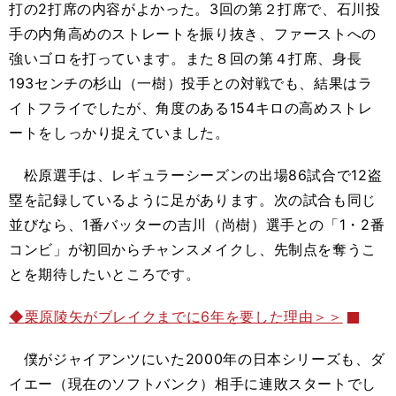
打の2打席の内容がよかった。3回の第２打席で、石川投
手の内角高めのストレートを振り抜き、ファーストへの
強いゴロを打っています。また８回の第４打席、身長
193センチの杉山（一樹）投手との対戦でも、結果はラ
イトフライでしたが、角度のある154キロの高めストレ
ートをしっかり捉えていました。
松原選手は、レギュラーシーズンの出場86試合で12盗
塁を記録しているように足があります。次の試合も同じ
並びなら、1番バッターの吉川（尚樹）選手との「1・2番
コンビ」が初回からチャンスメイクし、先制点を奪うこ
とを期待したいところです。
◆
栗原陵矢がブレイクまでに6年を要した理由＞＞
僕がジャイアンツにいた2000年の日本シリーズも、ダ
イエー（現在のソフトバンク）相手に連敗スタートでし