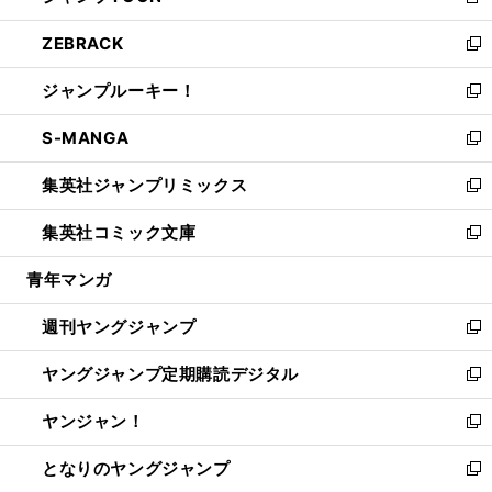
新
開
ウ
ン
ウ
し
ZEBRACK
く
で
ド
ィ
い
新
開
ウ
ン
ウ
し
ジャンプルーキー！
く
で
ド
ィ
い
新
開
ウ
ン
ウ
し
S-MANGA
く
で
ド
ィ
い
新
開
ウ
ン
ウ
し
集英社ジャンプリミックス
く
で
ド
ィ
い
新
開
ウ
ン
ウ
し
集英社コミック文庫
く
で
ド
ィ
い
新
開
ウ
ン
ウ
し
青年マンガ
く
で
ド
ィ
い
開
ウ
ン
ウ
週刊ヤングジャンプ
く
で
ド
ィ
新
開
ウ
ン
し
ヤングジャンプ定期購読デジタル
く
で
ド
い
新
開
ウ
ウ
し
ヤンジャン！
く
で
ィ
い
新
開
ン
ウ
し
となりのヤングジャンプ
く
ド
ィ
い
新