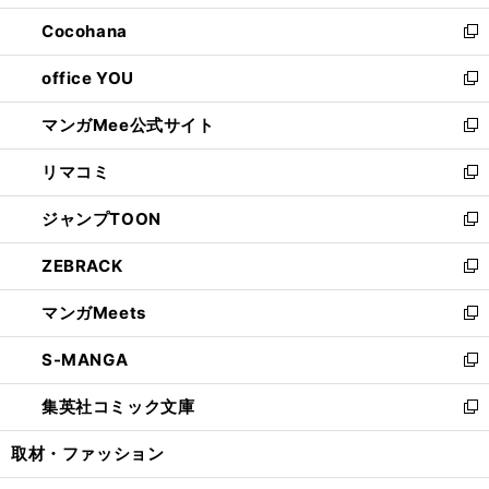
開
ウ
ン
し
Cocohana
く
で
ド
い
新
開
ウ
ウ
し
office YOU
く
で
ィ
い
新
開
ン
ウ
し
マンガMee公式サイト
く
ド
ィ
い
新
ウ
ン
ウ
し
リマコミ
で
ド
ィ
い
新
開
ウ
ン
ウ
し
ジャンプTOON
く
で
ド
ィ
い
新
開
ウ
ン
ウ
し
ZEBRACK
く
で
ド
ィ
い
新
開
ウ
ン
ウ
し
マンガMeets
く
で
ド
ィ
い
新
開
ウ
ン
ウ
し
S-MANGA
く
で
ド
ィ
い
新
開
ウ
ン
ウ
し
集英社コミック文庫
く
で
ド
ィ
い
新
開
ウ
ン
ウ
し
取材・ファッション
く
で
ド
ィ
い
開
ウ
ン
ウ