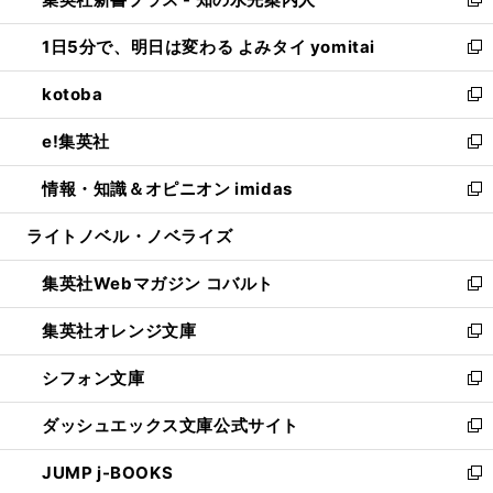
ド
ィ
い
新
ウ
ン
ウ
し
1日5分で、明日は変わる よみタイ yomitai
で
ド
ィ
い
新
開
ウ
ン
ウ
し
kotoba
く
で
ド
ィ
い
新
開
ウ
ン
ウ
し
e!集英社
く
で
ド
ィ
い
新
開
ウ
ン
ウ
し
情報・知識＆オピニオン imidas
く
で
ド
ィ
い
新
開
ウ
ン
ウ
し
ライトノベル・ノベライズ
く
で
ド
ィ
い
開
ウ
ン
ウ
集英社Webマガジン コバルト
く
で
ド
ィ
新
開
ウ
ン
し
集英社オレンジ文庫
く
で
ド
い
新
開
ウ
ウ
し
シフォン文庫
く
で
ィ
い
新
開
ン
ウ
し
ダッシュエックス文庫公式サイト
く
ド
ィ
い
新
ウ
ン
ウ
し
JUMP j-BOOKS
で
ド
ィ
い
新