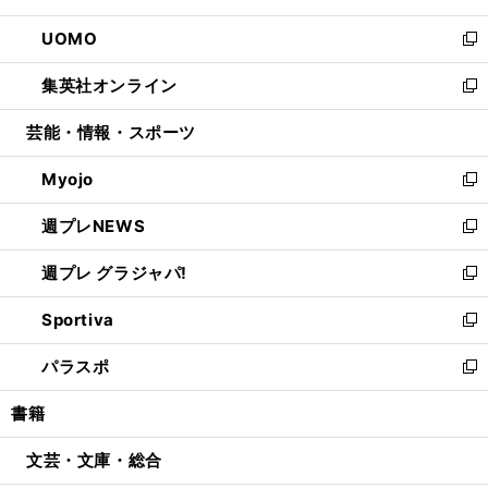
開
ウ
ン
ウ
し
UOMO
く
で
ド
ィ
い
新
開
ウ
ン
ウ
し
集英社オンライン
く
で
ド
ィ
い
新
開
ウ
ン
ウ
し
芸能・情報・スポーツ
く
で
ド
ィ
い
開
ウ
ン
ウ
Myojo
く
で
ド
ィ
新
開
ウ
ン
し
週プレNEWS
く
で
ド
い
新
開
ウ
ウ
し
週プレ グラジャパ!
く
で
ィ
い
新
開
ン
ウ
し
Sportiva
く
ド
ィ
い
新
ウ
ン
ウ
し
パラスポ
で
ド
ィ
い
新
開
ウ
ン
ウ
し
書籍
く
で
ド
ィ
い
開
ウ
ン
ウ
文芸・文庫・総合
く
で
ド
ィ
開
ウ
ン