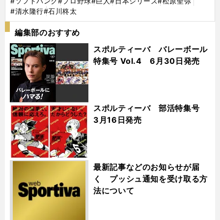
#ソフトバンク
#プロ野球
#巨人
#日本シリーズ
#松原聖弥
#清水隆行
#石川柊太
編集部のおすすめ
スポルティーバ バレーボール
特集号 Vol.4 6月30日発売
スポルティーバ 部活特集号
3月16日発売
最新記事などのお知らせが届
く プッシュ通知を受け取る方
法について