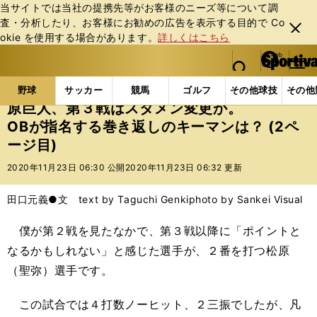
当サイトでは当社の提携先等がお客様のニーズ等について調
査・分析したり、お客様にお勧めの広告を表⽰する⽬的で Co
閉じ
okie を使⽤する場合があります。
詳しくはこちら
る
マイペ
web Sportiva (webスポルティーバ)
検索
メニュ
we
ー
野球の記事一覧
プロ野球
原巨人、第３戦はスタメン
b
ジ
野球
サッカー
競馬
ゴルフ
その他球技
その他
ス
原巨人、第３戦はスタメン変更か。
ポ
OBが指名する巻き返しのキーマンは？ (2ペ
ル
ージ目)
テ
ィ
2020年11月23日 06:30 公開
2020年11月23日 06:32 更新
ー
バ
田口元義●文 text by Taguchi Genki
photo by Sankei Visual
僕が第２戦を見たなかで、第３戦以降に「ポイントと
なるかもしれない」と感じた選手が、２番を打つ松原
（聖弥）選手です。
この試合では４打数ノーヒット、２三振でしたが、凡