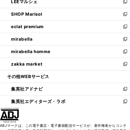
LEEマルシェ
く
で
ド
ィ
い
新
開
ウ
ン
ウ
し
SHOP Marisol
く
で
ド
ィ
い
新
開
ウ
ン
ウ
し
eclat premium
く
で
ド
ィ
い
新
開
ウ
ン
ウ
し
mirabella
く
で
ド
ィ
い
新
開
ウ
ン
ウ
し
mirabella homme
く
で
ド
ィ
い
新
開
ウ
ン
ウ
し
zakka market
く
で
ド
ィ
い
新
開
ウ
ン
ウ
し
その他WEBサービス
く
で
ド
ィ
い
開
ウ
ン
ウ
集英社アドナビ
く
で
ド
ィ
新
開
ウ
ン
し
集英社エディターズ・ラボ
く
で
ド
い
新
開
ウ
ウ
し
く
で
ィ
い
開
ン
ウ
ABJマークは、この電子書店・電子書籍配信サービスが、著作権者からコンテ
く
ド
ィ