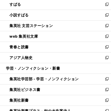
すばる
く
で
ド
新
開
ウ
し
小説すばる
く
で
い
新
開
ウ
し
集英社 文芸ステーション
く
ィ
い
新
ン
ウ
し
web 集英社文庫
ド
ィ
い
新
ウ
ン
ウ
し
青春と読書
で
ド
ィ
い
新
開
ウ
ン
ウ
し
アジア人物史
く
で
ド
ィ
い
新
開
ウ
ン
ウ
し
学芸・ノンフィクション・新書
く
で
ド
ィ
い
開
ウ
ン
ウ
集英社学芸部 - 学芸・ノンフィクション
く
で
ド
ィ
新
開
ウ
ン
し
集英社ビジネス書
く
で
ド
い
新
開
ウ
ウ
し
集英社新書
く
で
ィ
い
新
開
ン
ウ
し
集英社新書プラス - 知の水先案内人
く