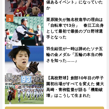
値あるイベント」になっていた
か
栗原陵矢が無名校進学の理由は
3
「自転車で13分」 春江工出身
として最初で最後のプロ野球選
手となった
4
羽生結弦が一時は諦めたソチ五
輪の金メダル「五輪の本当の怖
さを知った......」
5
【高校野球】創部10年目の甲子
園初出場がすべてを変えた 健大
高崎・青栁監督が語る「機動破
壊」はこうして生まれた