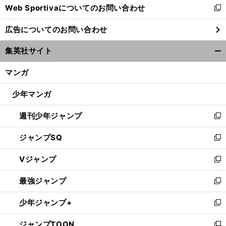
Web Sportivaについてのお問い合わせ
く
新
し
広告についてのお問い合わせ
い
ウ
集英社サイト
ィ
開
ン
く/
マンガ
ド
閉
ウ
じ
少年マンガ
で
る
開
週刊少年ジャンプ
く
新
し
ジャンプSQ
い
新
ウ
し
Vジャンプ
ィ
い
新
ン
ウ
し
最強ジャンプ
ド
ィ
い
新
ウ
ン
ウ
し
少年ジャンプ+
で
ド
ィ
い
新
開
ウ
ン
ウ
し
ジャンプTOON
く
で
ド
ィ
い